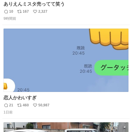
ありえんミスタ売ってて笑う
10
167
2,327
返
リ
い
9時間前
信
ポ
い
数
ス
ね
ト
数
数
恋人かわいすぎ
21
460
50,987
返
リ
い
1日前
信
ポ
い
数
ス
ね
ト
数