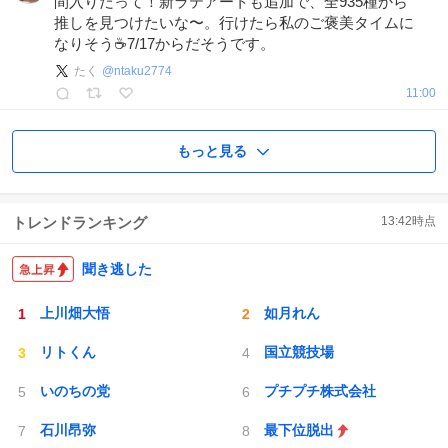
間入りだって！新ラテアートも追加で、全935種から
推しを見つけたいな〜。行けたら私のご褒美タイムに
なりそう☕️7/17からだそうです。
たく
@
ntaku2774
11:00
もっと見る
トレンドランキング
13:42
時点
聞き逃した
上川畑大悟
如月れん
リトくん
国立競技場
いのちの党
プチプチ株式会社
石川昂弥
最下位脱出