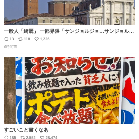
一般人「綺麗」 一部界隈「サンジョルジョ…サンジョルジ
ョマ…ジョルノジョバァーナ！！』
13
118
1,226
返
リ
い
8時間前
信
ポ
い
数
ス
ね
ト
数
数
すごいこと書くなあ
185
2,552
28,474