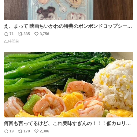
え、まって 映画ちいかわの特典のボンボンドロップシール
もうメルカリにでてるやん #ちいかわ
71
335
3,756
返
リ
い
21時間前
信
ポ
い
数
ス
ね
ト
数
数
何回も言ってるけど、これ美味すぎんの！！！低カロリー
で満足感エグいから一生食べてる😭
19
170
2,306
返
リ
い