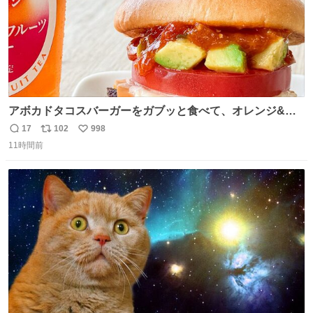
アボカドタコスバーガーをガブッと食べて、オレンジ&パ
ッションフルーツティーをグビッと飲んで、またアボカド
17
102
998
返
リ
い
タコスバーガーをガブッと食べて、またオレンジ＆パッシ
11時間前
信
ポ
い
ョンフルーツティーをグビッと飲んで…🍔🍹
数
ス
ね
ト
数
数