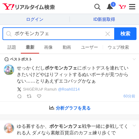
i
ログイン
ID新規取得
検索
キ
ー
話題
最新
画像
動画
ユーザー
ウェブ検索
ワ
ベストポスト
ー
ド
せっかくだし
ポケモンカフェ
にポットデスを連れてい
を
きたいけどやはりフィットするぬいポーチが見つから
消
ない……とりあえずエコバッグかなぁ
す
SHiGЁЯU🜸 Ramuh
@
Roah0214
12:42
分析グラフを見る
ゆる募するか、
ポケモンカフェ
戦争一緒に参戦してく
れる人 ダメなら素敵百貨店のカフェ練り歩くで