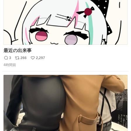
最近の出来事
3
266
2,297
返
リ
い
4時間前
信
ポ
い
数
ス
ね
ト
数
数