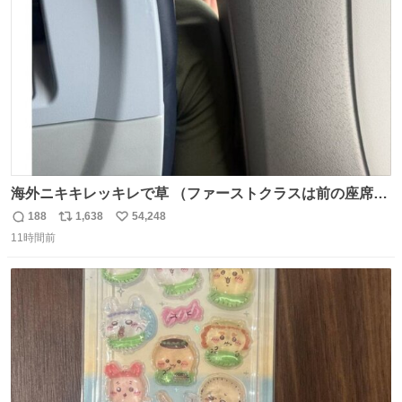
数
海外ニキキレッキレで草 （ファーストクラスは前の座席で
あるため）
188
1,638
54,248
返
リ
い
11時間前
信
ポ
い
数
ス
ね
ト
数
数