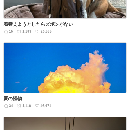
着替えようとしたらズボンがない
15
1,198
20,969
返
リ
い
信
ポ
い
数
ス
ね
ト
数
数
夏の怪物
34
1,118
16,671
返
リ
い
信
ポ
い
数
ス
ね
ト
数