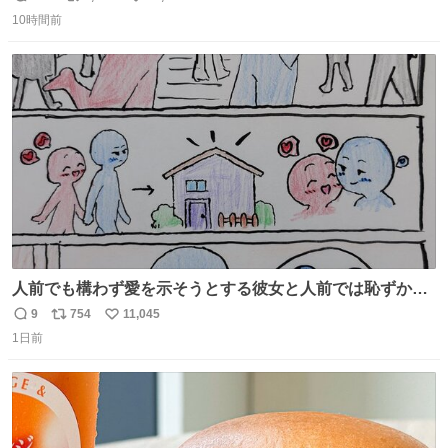
返
リ
い
10時間前
信
ポ
い
数
ス
ね
ト
数
数
人前でも構わず愛を示そうとする彼女と人前では恥ずかし
いけど彼女を死ぬほど愛している彼氏 同士いませんか✋️
9
754
11,045
返
リ
い
1日前
信
ポ
い
数
ス
ね
ト
数
数