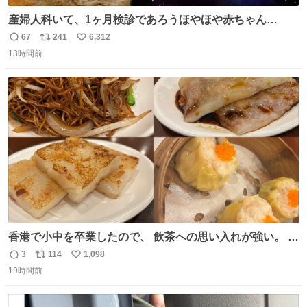
産婦人科いて、1ヶ月検診であろうほやほや赤ちゃん👩‍🍼
と推定2,3歳の女の子👧🏻をワンオペで連れてるママがいる
67
241
6,312
返
リ
い
のだけども 女の子ずっとママの側から離れない…⁉️ 手を繋
13時間前
信
ポ
い
がなくてもうろちょろしないしママが歩いたらピクミンみ
数
ス
ね
たいにﾄﾃﾄﾃついてってるし逃走しないし脱走しないし逃げ
ト
数
数
ないし走ら文字数
香港で小中を卒業したので、 飲茶への思い入れが強い。 常
に現地の味を探している。 横浜中華街まで行き、店を厳選
3
114
1,098
返
リ
い
すれば流石に出会えるけど、もっと近場で気軽に行ける店
19時間前
信
ポ
い
はないか。 代々木にあった。 多少違うかなというのもあっ
数
ス
ね
たけど、 総合的には満足。
ト
数