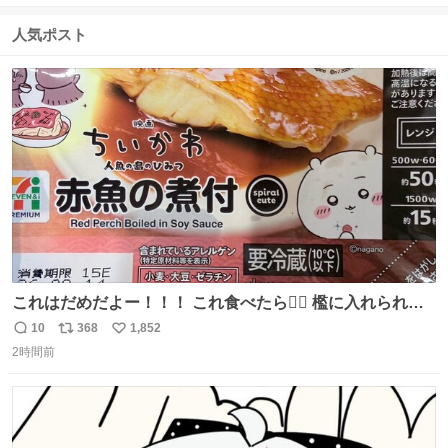
信
ポ
い
数
ス
ね
人気ポスト
ト
数
数
これはだめだよー！！！ これ食べたら🧜‍♀️ 檻に入れられ
て、なんかずうっと暗いとこだよ、、 #トラウマ
10
368
1,852
返
リ
い
2時間前
信
ポ
い
数
ス
ね
ト
数
数