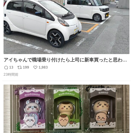
数
アイちゃんで職場乗り付けたら上司に新車買ったと思われ
たの嬉しすぎる。 20年落ちの車もやりようによっては新車
13
199
1,983
返
リ
い
っぽく見えるってことよ。 令和の車の横に並べても違和感
23時間前
信
ポ
い
ない平成18年式です。
数
ス
ね
ト
数
数