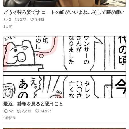
どうぞ後ろ姿です コートの紐がいいよね…そして腰が細い
2
177
3,492
返
リ
い
1日前
信
ポ
い
数
ス
ね
ト
数
数
最近、訃報を見ると思うこと
52
2,231
14,957
返
リ
い
9時間前
信
ポ
い
数
ス
ね