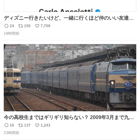
ディズニー行きたいけど、一緒に行くほど仲のいい友達が
居ない… ほんでこれ
24
155
7,759
返
リ
い
18時間前
信
ポ
い
数
ス
ね
ト
数
数
今の高校生まではギリギリ知らない？ 2009年3月まで九州
に寝台特急が走っていたことを
10
137
1,243
返
リ
い
23時間前
信
ポ
い