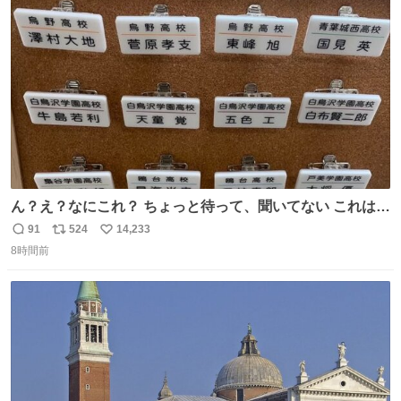
ト
数
数
ん？え？なにこれ？ ちょっと待って、聞いてない これは販
売されているのもですか？
91
524
14,233
返
リ
い
8時間前
信
ポ
い
数
ス
ね
ト
数
数