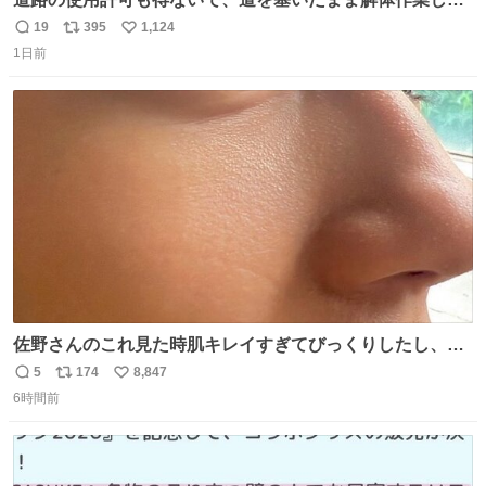
る。 写真を撮ろうとしたら「勝手に写真撮るな馬鹿野郎」
19
395
1,124
返
リ
い
と罵倒されるなど。
1日前
信
ポ
い
数
ス
ね
ト
数
数
佐野さんのこれ見た時肌キレイすぎてびっくりしたし、や
はりアイドルって体型･肌管理すごすぎる
5
174
8,847
返
リ
い
6時間前
信
ポ
い
数
ス
ね
ト
数
数