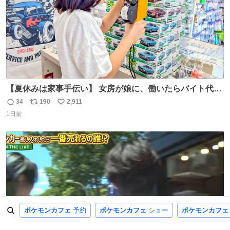
【夏休みは家事手伝い】 女房が娘に、働いたらバイト代も
らえば？と言ったら、娘は、いらない、と言って黙々と働
34
190
2,911
返
リ
い
いてくれました。 あとでソフトクリーム買ってやろうと思
1日前
信
ポ
い
いました。
数
ス
ね
ト
数
数
ポケモンカフェ
予約
ポケモンカフェ
ショー
ポケモンカフェ