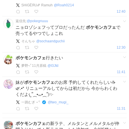
SHiGЁЯU🜸 Ramuh
@
Roah0214
12:40
返信先:
@
pokegnuuu
ニョロゾシェフってプロだったんだ
ポケモンカフェ
で
売ってるやつでしょこれ
そんちゃ
@
sochaandguchii
12:30
ポケモンカフェ
行きたい
夢野⏦ﾟ11月原稿
@
I3Jtd
11:41
妹が
ポケモンカフェ
のお席 予約してくれたらしい☕️
🌿.•* リニューアルしてからは初だから 今からわくわ
くだよ𐔌՞⁔•⩊•⁔՞𐦯︎✨
一跳むぎ ⋆꙳
@
two_mugi_
11:31
ポケモンカフェ
の新ラテ、メルタンとメルメタルが仲