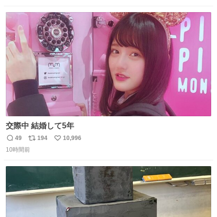
伸べると乗ってきてくれたのでひとまず一緒に帰宅しまし
数
ス
ね
たが、飛ばないということは弱っていらっしゃるのでしょ
ト
数
数
うか…素敵すぎる
交際中 結婚して5年
49
194
10,996
返
リ
い
10時間前
信
ポ
い
数
ス
ね
ト
数
数