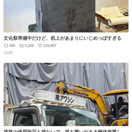
文化祭準備中だけど、机上があまりにいじめっぽすぎる
280
5,208
120,997
返
リ
い
1日前
信
ポ
い
数
ス
ね
ト
数
数
道路の使用許可も得ないで、道を塞いだまま解体作業して