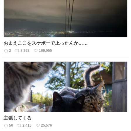
数
おまえここをスケボーで上ったんか……
2
8,992
169,055
返
リ
い
信
ポ
い
数
ス
ね
ト
数
数
主張してくる
50
2,415
25,576
返
リ
い