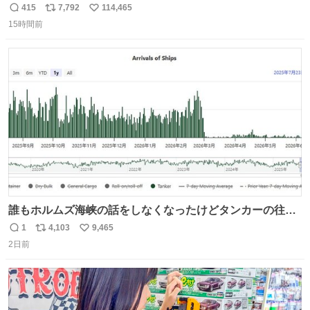
415
7,792
114,465
返
リ
い
15時間前
信
ポ
い
数
ス
ね
ト
数
数
誰もホルムズ海峡の話をしなくなったけどタンカーの往来
は消滅したままですねと
1
4,103
9,465
返
リ
い
2日前
信
ポ
い
数
ス
ね
ト
数
数