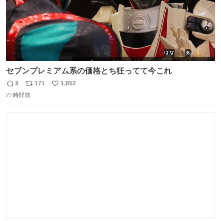
セブンプレミアム系の価格とち狂ってて今これ
8
171
1,852
返
リ
い
22時間前
信
ポ
い
数
ス
ね
ト
数
数