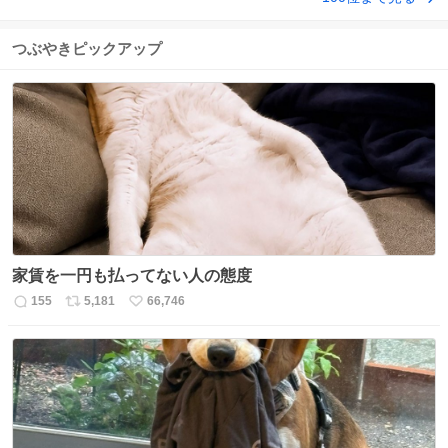
つぶやきピックアップ
家賃を一円も払ってない人の態度
155
5,181
66,746
返
リ
い
信
ポ
い
数
ス
ね
ト
数
数