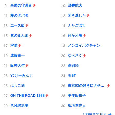
皇国の守護者
浅香航大
愛のダバダ
聞き逃した
エース級
ふたごぼし
素のまんま
何かオモ
澄晴
メンコイボクチャン
遠藤憲一
なべさく
阪神大竹
髙部陸
YJげーみんぐ
美ST
はしご酒
東京03の好きにさせるかッ
ON THE ROAD 1988
甲斐田裕子
危険球退場
板垣李光人
100位まで見る