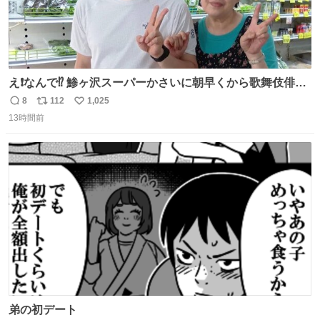
え❗️なんで⁉️ 鯵ヶ沢スーパーかさいに朝早くから歌舞伎俳優
の8代目尾上菊五郎さんが来店‼️旦那さんを亡くした姫子さ
8
112
1,025
返
リ
い
んを元気付けに来たそうです😄 わざわざ鯵ヶ沢赤石まで😅
13時間前
信
ポ
い
姫子さんもまさかのイケメン来店にさぞかしビックリした
数
ス
ね
でしょうね😆 #尾上菊五郎 #スーパーかさい
ト
数
数
弟の初デート