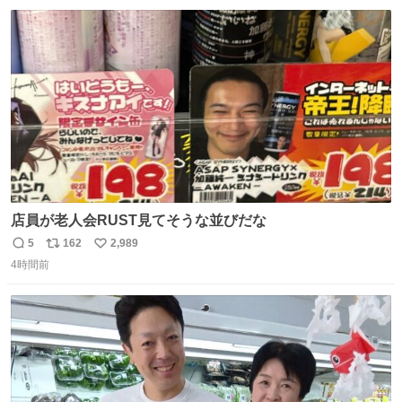
数
ス
ね
ト
数
数
店員が老人会RUST見てそうな並びだな
5
162
2,989
返
リ
い
4時間前
信
ポ
い
数
ス
ね
ト
数
数