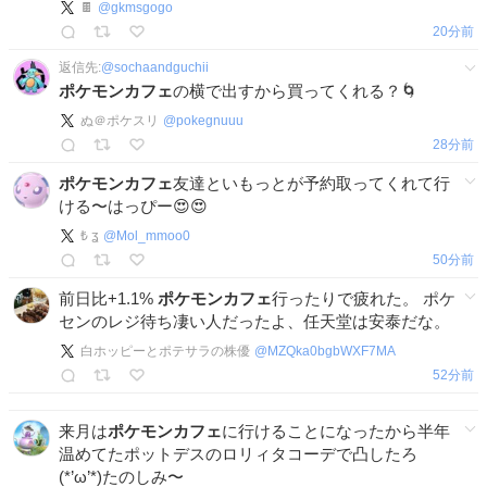
🍫
@
gkmsgogo
20分前
返信先:
@
sochaandguchii
ポケモンカフェ
の横で出すから買ってくれる？🌀
ぬ＠ポケスリ
@
pokegnuuu
28分前
ポケモンカフェ
友達といもっとが予約取ってくれて行
ける〜はっぴー😍😍
₺ ʓ
@
Mol_mmoo0
50分前
前日比+1.1%
ポケモンカフェ
行ったりで疲れた。 ポケ
センのレジ待ち凄い人だったよ、任天堂は安泰だな。
白ホッピーとポテサラの株優
@
MZQka0bgbWXF7MA
53分前
来月は
ポケモンカフェ
に行けることになったから半年
温めてたポットデスのロリィタコーデで凸したろ
(*’ω’*)たのしみ〜