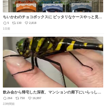
ちいかわのチョコボックスに ピッタリなケースやっと見つ
かった😭
5
130
2,818
返
リ
い
1日前
信
ポ
い
数
ス
ね
ト
数
数
飲み会から帰宅した深夜、マンションの廊下にいらっしゃ
ったオニヤンマ様 まさかこんな都会でお会いできるなんて
264
750
16,997
返
リ
い
思っておらず大興奮しております かっこよすぎる 指を差し
22時間前
信
ポ
い