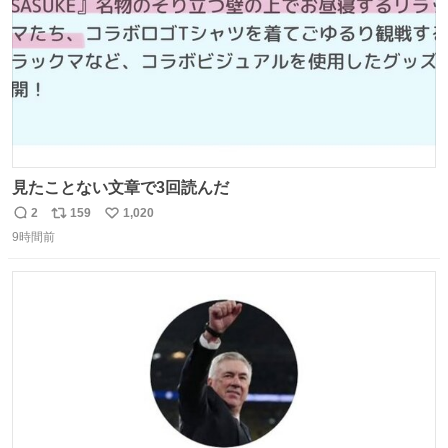
見たことない文章で3回読んだ
2
159
1,020
返
リ
い
9時間前
信
ポ
い
数
ス
ね
ト
数
数