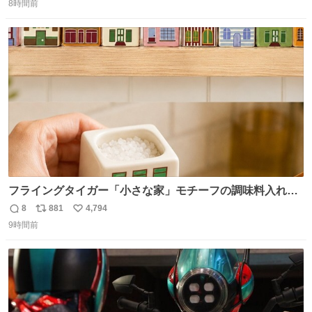
8時間前
信
ポ
い
数
ス
ね
ト
数
数
フライングタイガー「小さな家」モチーフの調味料入れ、
並べれば“デンマークの街並み”に ピンク・グリーン・テラ
8
881
4,794
返
リ
い
コッタの全9種 - fashion-press.net/news/149552
9時間前
信
ポ
い
数
ス
ね
ト
数
数