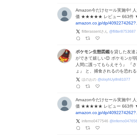
Amazon今だけセール実施中!
価 ★★★★★ レビュー 663
amazon.co.jp/dp/4092274262
flitterassentさん
@
flitter8753687
ポケモン生態図鑑
を貸した友達
ができて嬉しい😊 ポケモンが
人間に護ってもらえそう』 『
ょ』 と、捕食されるのを恐れ
ほのおの
@
olxyhUyifm81077
Amazon今だけセール実施中!
価 ★★★★★ レビュー 663
amazon.co.jp/dp/4092274262
inferno0477546
@
inferno04765