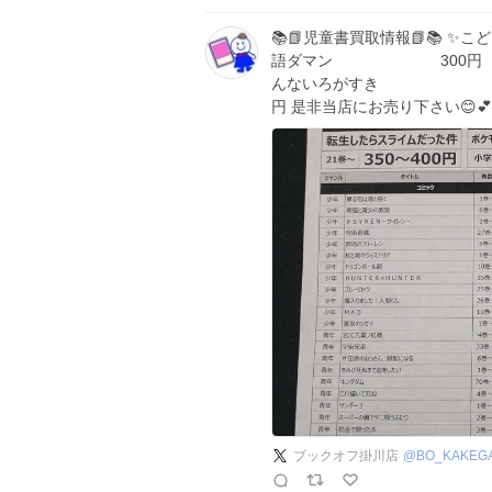
📚️📗児童書買取情報📗📚️
語ダマン 300円 ✨
んないろがすき 250
円 是非当店にお売り下さい😊
ブックオフ掛川店
@
BO_KAKEG