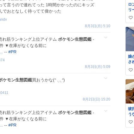
ロ
って言うので連れてった 1時間かかったのにキッズ
リ
んでおとなしく待ってて偉かった
く
andv
い
ル
✨
8月3日(月) 5:10
い
級
ね
て
!! 売れ筋ランキング上位アイテム
ポケモン生態図鑑
-
数
格
62件 ▼在庫がなくなる前に
?…
--
#
PR
娘
874
さ
8月3日(月) 5:09
な
い
は
れ
い
ポケモン生態図鑑
買おうかな(ᐢ ܸ. .ܸ ᐢ)
も
ね
し
数
n0411
救
8月2日(日) 15:20
く
て
彼
た
!! 売れ筋ランキング上位アイテム
ポケモン生態図鑑
-
う
し
61件 ▼在庫がなくなる前に
た
小
い
味
?…
--
#
PR
味
て
い
娘