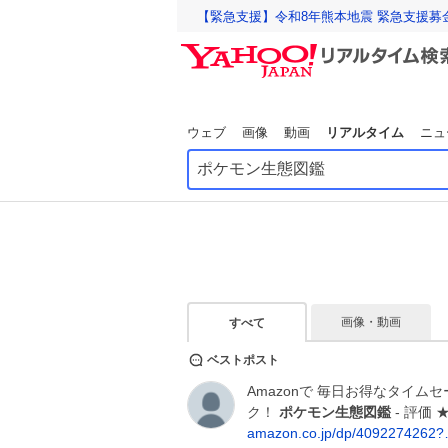
【緊急支援】令和8年熊本地震 緊急支援募
ウェブ
画像
動画
リアルタイム
ニュ
画像・動画
すべて
ベストポスト
Amazonで 毎日お得なタイ
ク！
ポケモン生態図鑑
- 評価
amazon.co.jp/dp/4092274262