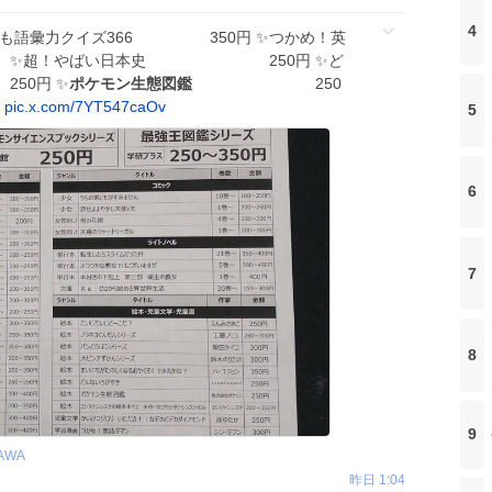
4
 ✨️こども語彙力クイズ366 350円 ✨️つかめ！英
️超！やばい日本史 250円 ✨️ど
円 ✨️
ポケモン生態図鑑
250

pic.x.com/7YT547caOv
5
6
7
8
9
AWA
昨日 1:04