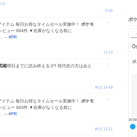
874
5:06
ポ
位アイテム 毎日お得なタイムセール実施中！
ポケモ
 レビュー 664件 ▼在庫がなくなる前に
?…
--
#
PR
0
12:23
ポ
図鑑
明日までに読み終えるぞ‼️ 現代史の方はあと
昨日 14:49
位アイテム 毎日お得なタイムセール実施中！
ポケモ
 レビュー 663件 ▼在庫がなくなる前に
?…
--
#
PR
16:00
昨日 12:21