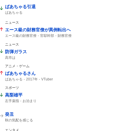
ばあちゃる引退
ばあちゃる
ニュース
エース級の財務官僚が異例転出へ
エース級の財務官僚
官邸幹部
財務官僚
ニュース
防弾ガラス
高市は
アニメ・ゲーム
ばあちゃるさん
ばあちゃる
2017年
VTuber
スポーツ
高梨雄平
左手薬指
お泊まり
癸丑
秋の気配を感じる
エンタメ