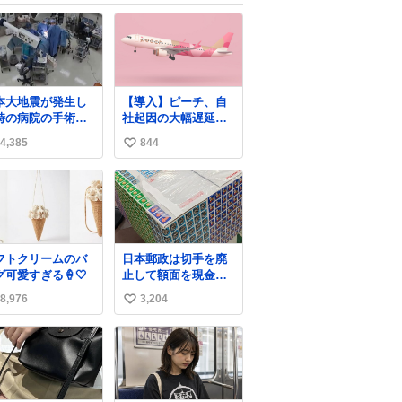
本大地震が発生し
【導入】ピーチ、自
時の病院の手術室
社起因の大幅遅延・
映像が公開されて
欠航に「補償」開始
4,385
844
い
たがとにかく怖す
へ
る
news.livedoor.com/
い
com/nhk_news/sta
article/detail… 同社
ね
…
に起因する理由によ
数
ws.web.nhk/news
って大幅遅延や欠航
b/na/na-… #熊本
が発生した場合、乗
大地震 #手術室
客が負担した宿泊費
フトクリームのバ
日本郵政は切手を廃
や交通費を、領収書
グ可愛すぎる🍦🤍
止して額面を現金で
の事後申請に基づ
払い戻せ2026 #日本
き、国内線は1人あた
8,976
3,204
い
郵政
り上限1万円、国際線
@JapanPostHD_PR
い
は上限2万円まで支払
う。
ね
数