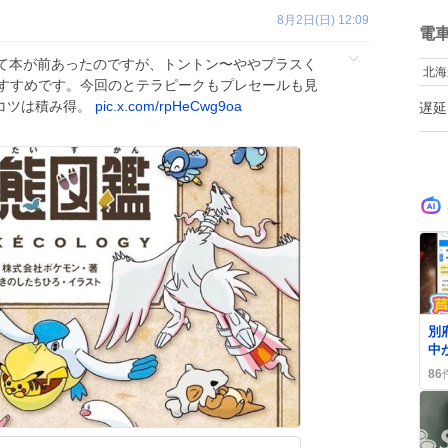
て
ね
8月2日(日) 12:09
数
電
て本が前あったのですが、トントン〜ややプラスく
北海
のでおすすめです。今回のとテラピークもプレセールも見
ツコツは積み得。
pic.x.com/rpHeCwg9oa
遅延
0
別
中
が
86
狂