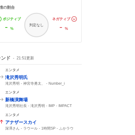
情の割合
ポジティブ
ネガティブ
-
-
判定なし
%
%
レンド
21:51
更新
エンタメ
滝沢秀明氏
滝沢秀明
神宮寺勇太、
Number_i
エンタメ
新橋演舞場
滝沢秀明社長
滝沢秀明
IMP
IMPACT
主演舞台
TOBE
IMP.
サンスポ
エンタメ
10月から
アナザースカイ
深澤さん
ラウール
1時間SP
ふかラウ