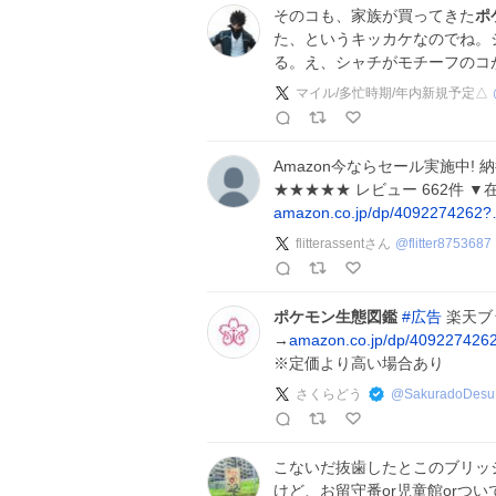
そのコも、家族が買ってきた
ポ
た、というキッカケなのでね。
る。え、シャチがモチーフのコ
マイル/多忙時期/年内新規予定△
Amazon今ならセール実施中! 
★★★★★ レビュー 662件 
amazon.co.jp/dp/4092274262
flitterassentさん
@
flitter8753687
ポケモン生態図鑑
#
広告
楽天ブ
→
amazon.co.jp/dp/40922742
※定価より高い場合あり
さくらどう
@
SakuradoDesu
こないだ抜歯したとこのブリッ
けど、お留守番or児童館orつ