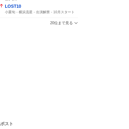
LOST10
小栗旬
横浜流星
出演解禁
10月スタート
コメント全文
敵か味方か
5年ぶりの
20位まで見る
気ポスト