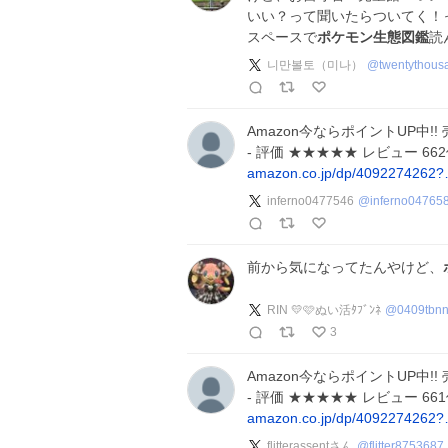
いい？って聞いたらついてく！
スペースで
ポケモン生態図鑑
読
니만볼토（미나）
@
twentythous
Amazon今ならポイントUP中
- 評価 ★★★★★ レビュー 6
amazon.co.jp/dp/4092274262
inferno0477546
@
inferno04765
前から気になってたんやけど、
RIN 💛🩷ぬい活ﾀﾌﾞﾝﾈ
@
0409tbn
3
Amazon今ならポイントUP中
- 評価 ★★★★★ レビュー 6
amazon.co.jp/dp/4092274262
flitterassentさん
@
flitter8753687