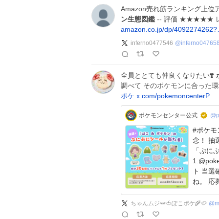
Amazon売れ筋ランキング上
ン生態図鑑
-- 評価 ★★★★★
amazon.co.jp/dp/4092274262
inferno0477546
@
inferno04765
全員ととても仲良くなりたい❣️
調べて そのポケモンに合った環
ポケ
x.com/pokemoncenterP…
ポケモンセンター公式
@p
#ポケモ
念！ 抽
「ぷに
1.@po
ト 当選確率アップの方法は、ツリーをチェックして
ね。 応募規約はこちら！
shop.po
ちゃんムジ🫛🍅ぽこポケ🌾🥔
@
m