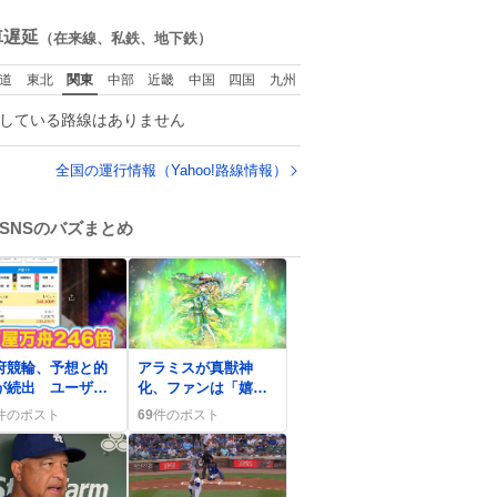
た。
ね
数
車遅延
（在来線、私鉄、地下鉄）
道
東北
関東
中部
近畿
中国
四国
九州
している路線はありません
全国の運行情報（Yahoo!路線情報）
SNSのバズまとめ
0
府競輪、予想と的
アラミスが真獣神
が続出 ユーザー
化、ファンは「嬉し
高配当を狙う熱
い」「可愛い」声で
件のポスト
69
件のポスト
、SNSで拡散中
沸く 新スキルやス
テータスも公開