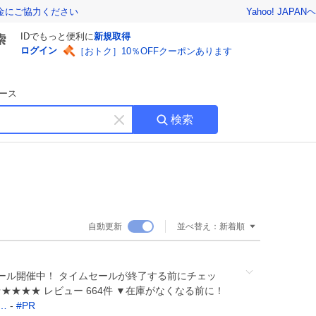
Yahoo! JAPAN
ヘ
金にご協力ください
IDでもっと便利に
新規取得
ログイン
［おトク］10％OFFクーポンあります
ース
検索
キ
ー
ワ
ー
ド
を
消
自動更新
並べ替え：
新着順
す
ムセール開催中！ タイムセールが終了する前にチェッ
 ★★★★★ レビュー 664件 ▼在庫がなくなる前に！
?…
-
#
PR