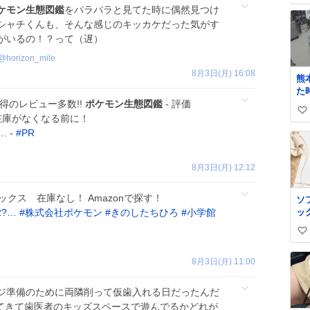
ケモン生態図鑑
をパラパラと見てた時に偶然見つけ
シャチくんも、そんな感じのキッカケだった気がす
がいるの！？って（遅）
@
horizon_mile
8月3日(月) 16:08
熊
た
納得のレビュー多数!!
ポケモン生態図鑑
- 評価
の
い
い
▼在庫がなくなる前に！
ぎ
い
?…
-
#
PR
x.
ね
tu
数
ne
8月3日(月) 12:12
we
#
ックス 在庫なし！ Amazonで探す！
ソ
ッ
62?…
#
株式会社ポケモン
#
きのしたちひろ
#
小学館
い
い
8月3日(月) 11:00
ね
数
ジ準備のために両隣削って仮歯入れる日だったんだ
いてきて歯医者のキッズスペースで遊んでるかどれが