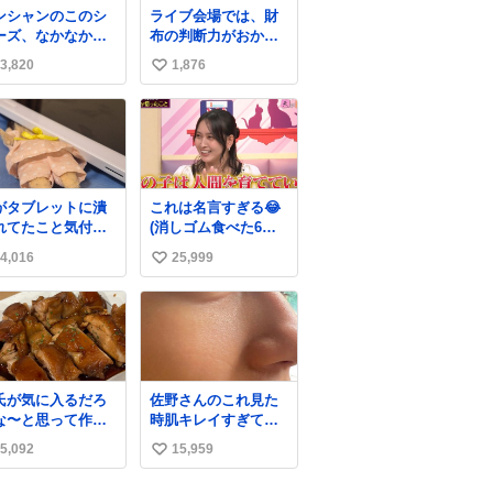
ンシャンのこのシ
ライブ会場では、財
ーズ、なかなか安
布の判断力がおかし
ならないのにセー
くなる。
3,820
1,876
い
価格になってる🖤
レザーなのが反則
い
にかわいい。持っ
ね
るだけでコーデが
数
上げされる。
がタブレットに潰
これは名言すぎる😂
れてたこと気付か
(消しゴム食べた6歳
かった。 旦那だけ
の弟を思い出しなが
4,016
25,999
い
娘の波長を感じ取
ら)
るから声出せずと
い
SOSが伝わったら
ね
い。 急いで旦那が
数
出して、泣きじゃ
る娘に自分も謝っ
抱きしめようとし
氏が気に入るだろ
佐野さんのこれ見た
ら、ビンタされて
な〜と思って作っ
時肌キレイすぎてび
まった。3回ほど。
ら想像の何倍も美
っくりしたし、やは
さい手だけど、地
5,092
15,959
い
しい美味しい言っ
りアイドルって体型･
に痛い。 その後、
くれて嬉しい
肌管理すごすぎる
い
は旦那に泣きつい