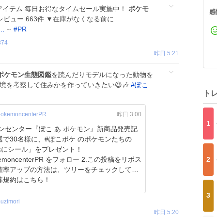
位アイテム 毎日お得なタイムセール実施中！
ポケモ
感
 レビュー 663件 ▼在庫がなくなる前に
?…
--
#
PR
874
昨日 5:21
ポケモン生態図鑑
を読んだりモデルになった動物を
境を考察して住みかを作っていきたい😆🎶
#
ぽこ
ト
okemoncenterPR
昨日 3:00
1
ンセンター『ぽこ あ ポケモン』新商品発売記
選で30名様に、#ぽこポケ のポケモンたちの
ぷにシール」をプレゼント！
kemoncenterPR をフォロー 2.この投稿をリポス
2
kemon.co.jp/ja/shop/common…
3
uzimori
昨日 5:20