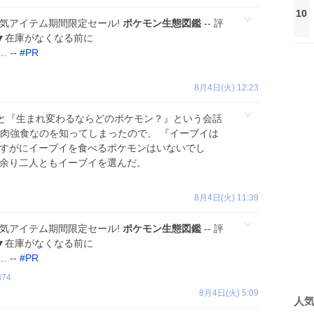
10
 人気アイテム期間限定セール!
ポケモン生態図鑑
-- 評
件 ▼在庫がなくなる前に
?…
--
#
PR
8月4日(火) 12:23
と『生まれ変わるならどのポケモン？』という会話
弱肉強食なのを知ってしまったので、 『イーブイは
さすがにイーブイを食べるポケモンはいないでし
る余り二人ともイーブイを選んだ。
8月4日(火) 11:39
 人気アイテム期間限定セール!
ポケモン生態図鑑
-- 評
件 ▼在庫がなくなる前に
?…
--
#
PR
874
8月4日(火) 5:09
人