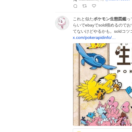
これと似た
ポケモン生態図鑑
っ
らいでebayでsold積める
てないけどやるかも。soldコ
x.com/pokerapidinfo/…