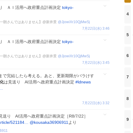
り ＡＩ活用へ政府重点計画決定
tokyo-
4
一朗さんではありません】@新井景
@
JjowiXr10QjMwSj
7月22日(水) 3:46
5
り ＡＩ活用へ政府重点計画決定
tokyo-
6
一朗さんではありません】@新井景
@
JjowiXr10QjMwSj
7月22日(水) 3:45
まで完結したら考える。あと、更新期限がバラけす
7
化
は見送り AI活用へ政府重点計画決定
#
ldnews
l…
8
7月22日(水) 3:32
見送り AI活用へ政府重点計画決定［R8/7/22］
9
rticle/521184…
@kousaka36906911
より
6911