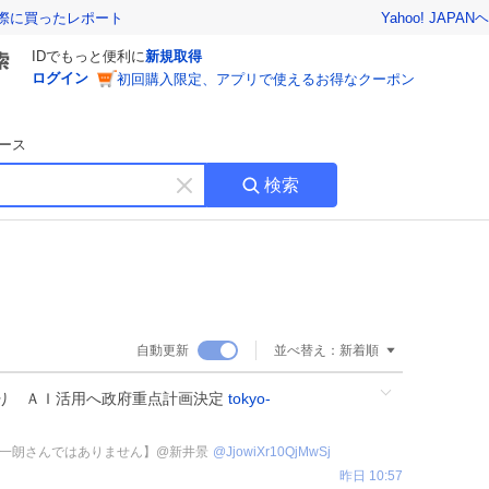
Yahoo! JAPAN
ヘ
実際に買ったレポート
IDでもっと便利に
新規取得
ログイン
初回購入限定、アプリで使えるお得なクーポン
ース
検索
キ
ー
ワ
ー
ド
を
消
自動更新
並べ替え：
新着順
す
り ＡＩ活用へ政府重点計画決定
tokyo-
一朗さんではありません】@新井景
@
JjowiXr10QjMwSj
昨日 10:57