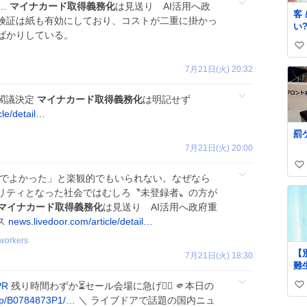
l…
マイナカード取得義務化
は見送り AI活用へ政
客
険証は紙も有効にしており、コストが二重に掛かっ
い
ばかりしている。
いませ
い
か
ぱ
い
7月21日(火) 20:32
いだろ
ね
逃
数
を閣議決定
マイナカード取得義務化
は明記せず
地
引
cle/detail…
必要
罰
「
7月21日(火) 20:00
っ
るな!!
い
い
れでよかった」と楽観的でもいられない。なぜなら
い
リティとなった社会ではむしろ〝未登録者〟の方が
ね
マイナカード取得義務化
は見送り AI活用へ政府重
数
ス
news.livedoor.com/article/detail…
_workers
【
7月21日(火) 18:30
難
れ
PR
残り時間わずか⏳セール会場に急げ🏃‍♂️ 🫵本日の
い
の
dp/B0784873P1/…
＼ ライブドアで話題の国内ニュ
ッ
い