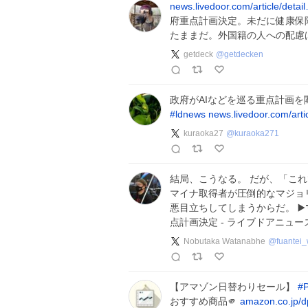
news.livedoor.com/article/detai
府重点計画決定。未だに健康保
たままだ。外国籍の人への配慮
getdeck
@
getdecken
政府がAIなどを巡る重点計画
#
ldnews
news.livedoor.com/arti
kuraoka27
@
kuraoka271
結局、こうなる。 だが、「こ
マイナ取得者が圧倒的なマジョ
悪目立ちしてしまうからだ。 ▶️
点計画決定 - ライブドアニュー
Nobutaka Watanabhe
@
fuantei
【アマゾン日替わりセール】
#
おすすめ商品🫵
amazon.co.jp/