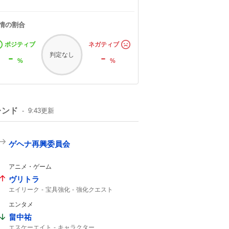
情の割合
ポジティブ
ネガティブ
-
-
判定なし
%
%
レンド
9:43
更新
ゲヘナ再興委員会
アニメ・ゲーム
ヴリトラ
エイリーク
宝具強化
強化クエスト
インドラ
11th
エンタメ
畠中祐
エスケーエイト
キャラクター