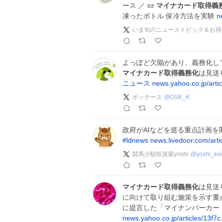
ース ／ 📜
マイナカード取得義
凍ったボトル 保冷方法を実験
n
いま旬のニューストピック＆お得
よっぽど欠陥があり、義務化し
マイナカード取得義務化
は見送
ニュース
news.yahoo.co.jp/art
ポッチース
@
OSK_K
政府がAIなどを巡る重点計画
#
ldnews
news.livedoor.com/arti
競馬少額投資家yoshi
@
yoshi_ke
マイナカード取得義務化
は見送
に向けて取り組む施策を示す重
に提言した「マイナンバーカー
news.yahoo.co.jp/articles/13f7