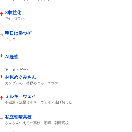
インスタライブ
X収益化
7%
収益化
明日は勝つぞ
バッコー
AI疑惑
アニメ・ゲーム
林原めぐみさん
ガンダムの
林原めぐみ
エヴァ
ミルキーウェイ
不破湊
流星ミルキーウェイ
逃げ切った
サイレン
私立朝晴高校
さんさんいえろー高校
朝晴
朝晴高校
すず菜
第3試合
さんさん