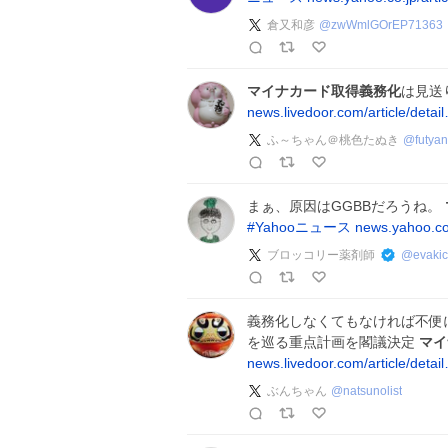
倉又和彦
@
zwWmlGOrEP71363
マイナカード取得義務化
は見送
news.livedoor.com/article/detai
ふ～ちゃん＠桃色たぬき
@
futya
まぁ、原因はGGBBだろうね。
#
Yahooニュース
news.yahoo.co.
ブロッコリー薬剤師
@
evakic
義務化しなくてもなければ不便に
を巡る重点計画を閣議決定
マイ
news.livedoor.com/article/detai
ぶんちゃん
@
natsunolist