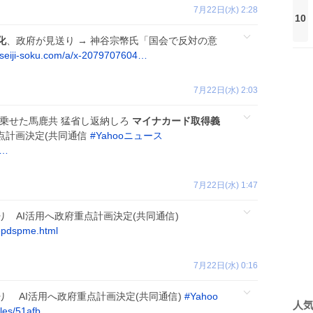
7月22日(水) 2:28
10
化
、政府が見送り → 神谷宗幣氏「国会で反対の意
seiji-soku.com/a/x-2079707604…
7月22日(水) 2:03
に乗せた馬鹿共 猛省し返納しろ
マイナカード取得義
点計画決定(共同通信
#
Yahooニュース
b…
7月22日(水) 1:47
り AI活用へ政府重点計画決定(共同通信)
epdspme.html
7月22日(水) 0:16
り AI活用へ政府重点計画決定(共同通信)
#
Yahoo
人
cles/51afb…