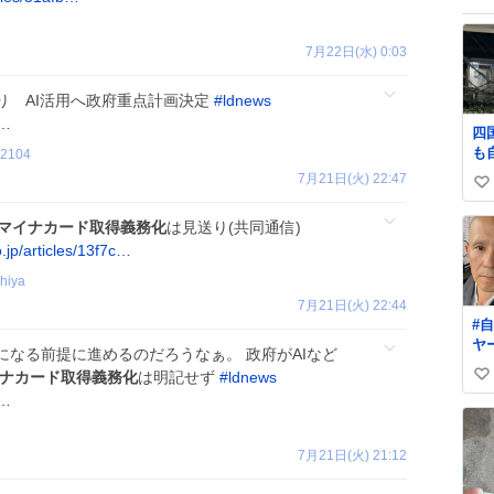
7月22日(水) 0:03
り AI活用へ政府重点計画決定
#
ldnews
l…
四
も
n2104
7月21日(火) 22:47
い
い
マイナカード取得義務化
は見送り(共同通信)
ね
jp/articles/13f7c…
数
hiya
7月21日(火) 22:44
#
ヤー ノーマ
なる前提に進めるのだろうなぁ。 政府がAIなど
←
ナカード取得義務化
は明記せず
#
ldnews
い
プ
l…
い
ね
数
7月21日(火) 21:12