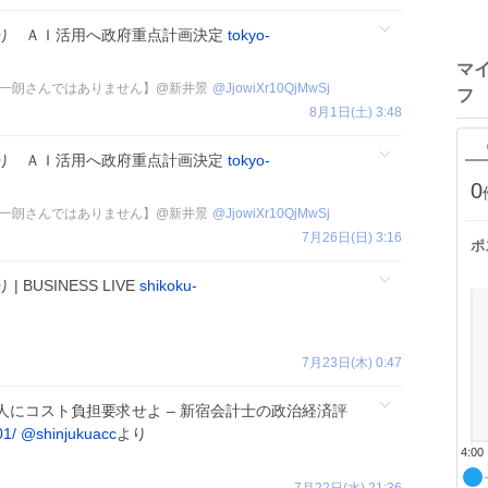
り ＡＩ活用へ政府重点計画決定
tokyo-
マ
一朗さんではありません】@新井景
@
JjowiXr10QjMwSj
フ
8月1日(土) 3:48
り ＡＩ活用へ政府重点計画決定
tokyo-
0
一朗さんではありません】@新井景
@
JjowiXr10QjMwSj
7月26日(日) 3:16
ポ
| BUSINESS LIVE
shikoku-
7月23日(木) 0:47
人にコスト負担要求せよ – 新宿会計士の政治経済評
01/
@shinjukuacc
より
4:00
7月22日(水) 21:36