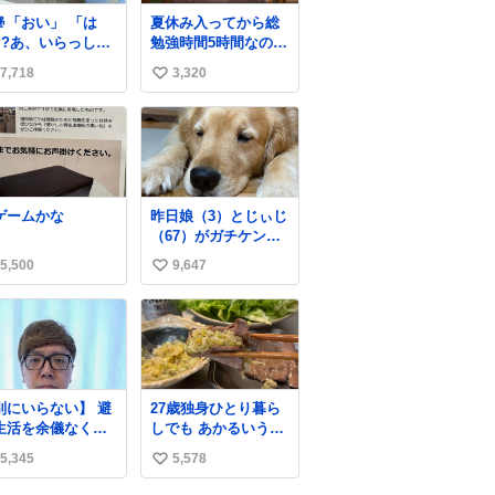
「おい」 「は
夏休み入ってから総
??あ、いらっしゃ
勉強時間5時間なのに
」 👴「さっき
明後日京大オープン
7,718
3,320
い
らずっと水出しっ
で今これ
なしでもったいな
い
」 「静電気を
ね
がし、熱くなった
数
面の温度を下げ、
火事故の防止の為
な作業です」 👴
ゲームかな
昨日娘（3）とじぃじ
水不足の昨今にも
（67）がガチケンカ
たいないことをす
してて修羅場だった
」 それでは歌
5,500
9,647
い
んだけど、ふぉるて
ます、聞いてくだ
は可能な限り平たく
い
さい 「井戸水」
なってました。犬が1
ね
番空気読める。
数
別にいらない】 避
27歳独身ひとり暮ら
生活を余儀なくさ
しでも あかるいうち
ている子どもたち
から呑みながらキッ
5,345
5,578
い
ためにヒカキンボ
チンでひとり焼肉で
クス1000個を寄付
きてしあわせだもん՞
い