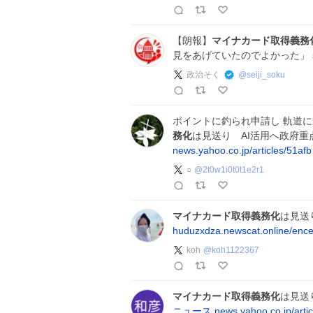
【朗報】
マイナカード取得義務
見をあげていたのでよかった」
政治そく
@
seiji_soku
ポイントに釣られ申請し 軌道
務化
は見送り AI活用へ政府重
news.yahoo.co.jp/articles/51af
○
@
2t0w1i0t0t1e2r1
マイナカード取得義務化
は見送
huduzxdza.newscat.online/enc
koh
@
koh1122367
マイナカード取得義務化
は見送
ニュース
news.yahoo.co.jp/arti