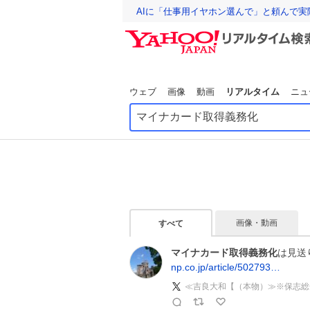
AIに「仕事用イヤホン選んで」と頼んで
ウェブ
画像
動画
リアルタイム
ニュ
画像・動画
すべて
マイナカード取得義務化
は見送
np.co.jp/article/502793…
≪吉良大和【（本物）≫※保志総