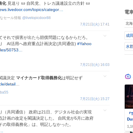
務化
見送り 📜 自民党、トレカ議連設立の方針 📜
さ
ね
た
ews.livedoor.com/topics/categor…
数
電
なセール情報
@
livetopicdoor88
北海
7月21日(火) 17:41
成田
てそれで損害が出たら賠償問題になるからだろ。
り AI活用へ政府重点計画決定(共同通信)
#
Yahoo
水
icles/50753…
7月21日(火) 16:03
を閣議決定
マイナカード取得義務化
は明記せず
cle/detail…
iba55
7月21日(火) 15:27
0
り（共同通信） 政府は21日、デジタル社会の実現
『T
点計画の改定を閣議決定した。 自民党が5月に政府
Du
ドの取得義務化」は、明記しなかった。
ワ
1,1
表
c…