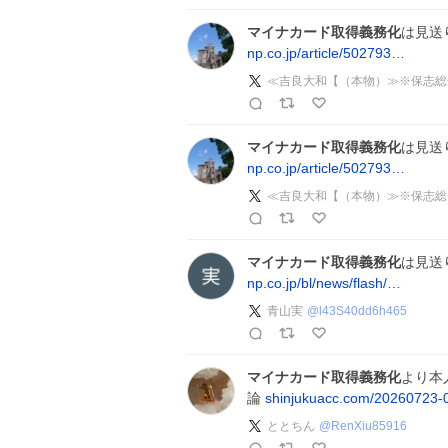
マイナカード取得義務化
は見送
np.co.jp/article/502793…
≪吉良大和【（本物）≫※保志総
マイナカード取得義務化
は見送
np.co.jp/article/502793…
≪吉良大和【（本物）≫※保志総
マイナカード取得義務化
は見送り 
np.co.jp/bl/news/flash/…
青山実
@
l43S40dd6h465
マイナカード取得義務化
より本
論
shinjukuacc.com/20260723-
ととちん
@
RenXiu85916