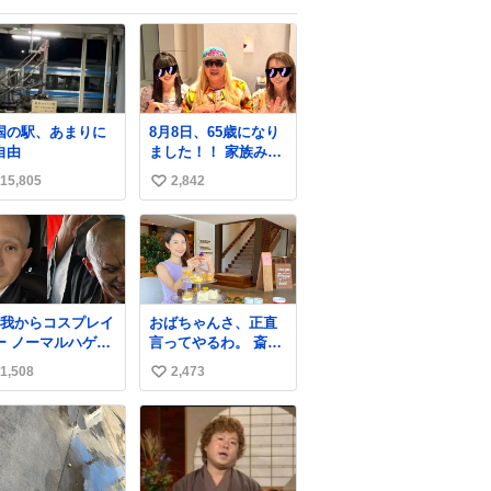
国の駅、あまりに
8月8日、65歳になり
自由
ました！！ 家族みん
なに素敵なお祝いを
15,805
2,842
い
してもらいまし
た！！ 実は今年、家
い
族に怪我が続いてい
ね
て、 6月には娘が左
数
膝を脱臼。 そして先
月は、奥さまが同じ
く左膝を骨折し、手
自我からコスプレイ
おばちゃんさ、正直
術・入院となりまし
ルハゲ
言ってやるわ。 斎藤
た。
 →頭の血管パン
元彦と関わった事で
1,508
2,473
い
アップハゲ
アンタはこれか先キ
ラキラ輝けないん
い
よ、残念ながら。 #
ね
折田楓 #merchu
数