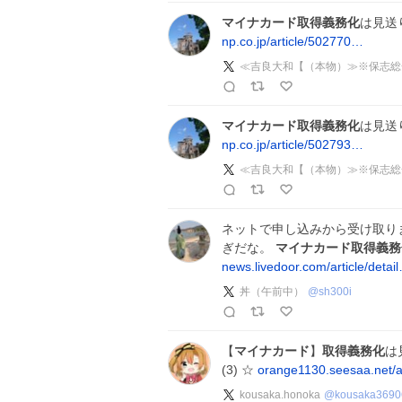
マイナカード取得義務化
は見送
np.co.jp/article/502770…
≪吉良大和【（本物）≫※保志総
マイナカード取得義務化
は見送
np.co.jp/article/502793…
≪吉良大和【（本物）≫※保志総
ネットで申し込みから受け取り
ぎだな。
マイナカード取得義務
news.livedoor.com/article/detai
丼（午前中）
@
sh300i
【
マイナカード
】
取得義務化
は
(3) ☆
orange1130.seesaa.net/a
kousaka.honoka
@
kousaka3690