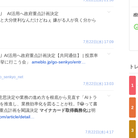
り AI活用へ政府重点計画決定
感
と大分便利なんだけどねぇ 嫌がる人が良く分から
7月22日(水) 17:09
り AI活用へ政府重点計画決定【共同通信】 | 投票率
「選挙に行こう会」
ameblo.jp/go-senkyo/entr…
ト
o_senkyo_net
7月22日(水) 13:03
1
意思決定や業務の進め方を根底から見直す「AIトラ
を推進し、業務効率化を図ることが柱。⁉️😂って書
2
る重点計画を閣議決定
マイナカード取得義務化
は明
om/article/detail…
3
7月22日(水) 4:17