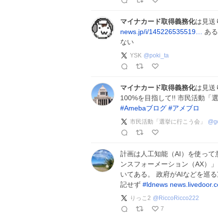
マイナカード取得義務化
は見送
news.jp/i/145226535519…
ある
ない
YSK
@
poki_ta
マイナカード取得義務化
は見送
100%を目指して!! 市民活動
#
Amebaブログ
#
アメブロ
市民活動「選挙に行こう会」
@
g
計画は人工知能（AI）を使って
ンスフォーメーション（AX）」
いてある。 政府がAIなどを巡
記せず
#
ldnews
news.livedoor.c
りっこ2
@
RiccoRicco222
7