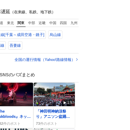
せていただきまし
o̴̶̷̥ ̫ o̴̶̷̥ ՞
ね
数
車遅延
（在来線、私鉄、地下鉄）
道
東北
関東
中部
近畿
中国
四国
九州
線[千葉～成田空港・銚子]
烏山線
郡線
吾妻線
全国の運行情報（Yahoo!路線情報）
SNSのバズまとめ
1:57
he
「神田明神納涼祭
skbloods』ネット
り」アニソン盆踊り
ークテスト当選発
が大盛況、みんな
82
件のポスト
73
件のポスト
、ファン歓喜の声
「最高です！」と歓