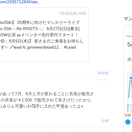
com/2935712845/sta…
7月30日(木) 9:25
マ
25周年に向けたマンスリーライブ
to 25th – Re:ROOTS –」 9月27日(日)[東京]
イベンター先行受付スタート！
6日(木)】 皆さまのご来場をお待ちし
5
🔗lead-fc.jp/news/detail/12… #Lead
ポ
54分前
があって7月、8月と月が変わるごとに衣装が販売さ
の衣装が￥1,500 で販売されて良さげだったから
みりん可愛いわ🥰手に入れた甲斐あったよ✊️
5:00
6:40