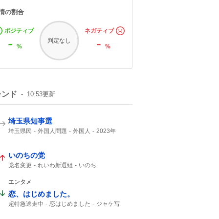
情の割合
ポジティブ
ネガティブ
-
-
判定なし
%
%
レンド
10:53
更新
埼玉県知事選
埼玉県民
外国人問題
外国人
2023年
埼玉県知事
医療センター
クルド人
いのちの党
党名変更
れいわ新選組
いのち
エンタメ
恋、はじめました。
超特急逃走中
恋はじめました
ジャケ写
もうこれ以上
クックパッド
フジテレビ