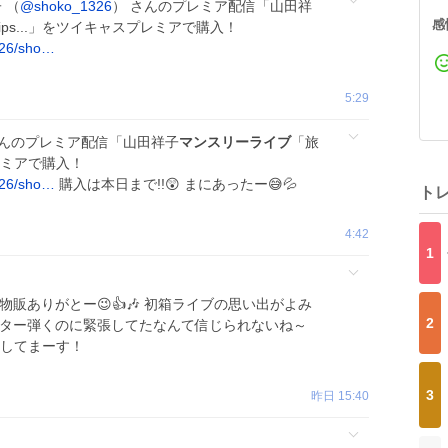
 （
@shoko_1326
） さんのプレミア配信「山田祥
感
ips...」をツイキャスプレミアで購入！
1326/sho…
5:29
さんのプレミア配信「山田祥子
マンスリーライブ
「旅
プレミアで購入！
1326/sho…
購入は本日まで!!😲 まにあったー😅💦
ト
4:42
1
物販ありがとー😉👍️🎶 初箱ライブの思い出がよみ
2
ギター弾くのに緊張してたなんて信じられないね～
してまーす！
3
昨日 15:40