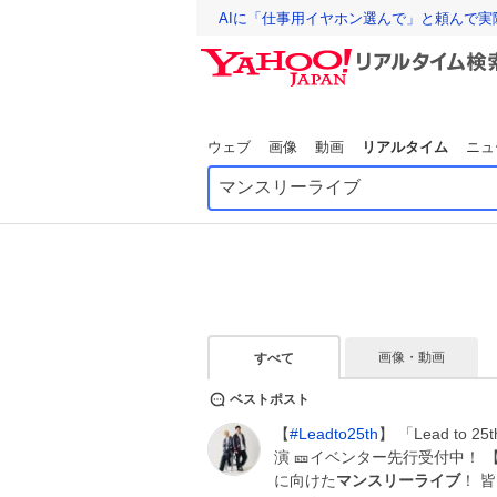
AIに「仕事用イヤホン選んで」と頼んで
ウェブ
画像
動画
リアルタイム
ニュ
画像・動画
すべて
ベストポスト
【
#
Leadto25th
】 「Lead to 25
演 🎫イベンター先行受付中！ 【受
に向けた
マンスリーライブ
！ 