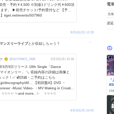
数
電
0 前売・予約￥4,500 ※別途1ドリンク代￥600頂
ット/予約受付など 【予約
北海
iget.net/events/507960
遅延
8月3日(月) 12:26
マンスリーライブ
とか収録しちゃう？
ック
@SixTONES_SME
8月3日(月) 10:30
年9月9日リリース 18th Single「Dance
イオンリー」 ＼ 収録内容の詳細は画像と
 💿詳細・ご予約はこちら
0
「
/discography/d0… 【初回盤A】DVD ・
AS
orever -Music Video- ・MV Making in Croatia
か
15
 1 ✨✨✨✨ ✨and more...✨ ✨✨✨✨
高‼
8月3日(月) 10:42