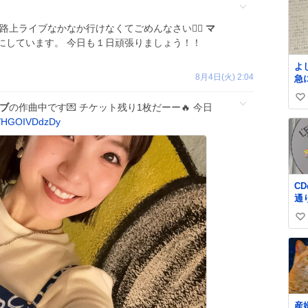
上ライブなかなか行けなくてごめんなさい🙇‍♀️
マ
にしています。 今日も１日頑張りましょう！！
よ
8月4日(火) 2:04
急
て
い
た
ブ
の作曲中です💌 チケット残り1枚だーー🔥 今日
な
い
m/HGOIVDdzDy
埋
ね
数
CD
通
た
い
の
れ
い
た。。 
ね
フ
数
😭 数十年後にはCD
ゲ
こ
産