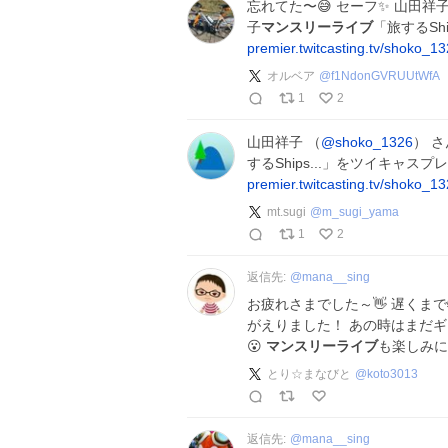
忘れてた〜😅 セーフ✨ 山田祥子
子
マンスリーライブ
「旅するSh
premier.twitcasting.tv/shoko_
オルベア
@
f1NdonGVRUUtWfA
1
2
山田祥子 （
@shoko_1326
） 
するShips...」をツイキャス
premier.twitcasting.tv/shoko_
mt.sugi
@
m_sugi_yama
1
2
返信先:
@
mana__sing
お疲れさまでした～👋 遅くまで
がえりました！ あの時はまだ
😮
マンスリーライブ
も楽しみに
とり☆まなびと
@
koto3013
返信先:
@
mana__sing