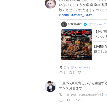
いないでしょうか😭😭😭🙏
協力させていただきますので、
x.com/100stars_100/s…
100STARS
@100stars_1
【‼️公演情報‼️】 ┈┈┈┈┈
マンスリーLIVE
┈┈┈┈┈┈┈
LIVE
露目します❤️
ひら
@
kawaii_fiesta
1
3
一旦Yes東京悔しいから練習す
マンス見せます！
中島 吏穏【100STARS研究生】
1
2