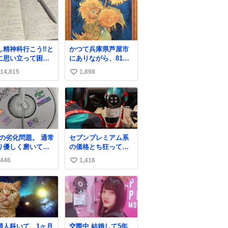
し精神科行こう‼️と
かつて兵庫県芦屋市
に思い立って困っ
にありながら、81年
ること書き出して
前のきょう、8月6日
14,815
1,898
い
らペン止まらなく
の阪神大空襲の折に
ってすごい勢いで
残念ながら焼失し
い
まってワロタ
た、 #ゴッホ の幻の
ね
「 #ヒマワリ 」。 当
数
館は、東京都にある
武者小路実篤記念館
にご協力いただき、
の劣化問題。 通常
セブンプレミアム系
当時発行されたカラ
り優しく磨いてい
の価格とち狂ってて
ー印刷画集より陶板
のですが、 薄い氷
今これ
で原寸大に再現し、
446
1,416
い
ようにバリッと割
2014年より展示して
てしまいまし
い
います。 #大塚国際
中々高価なソ
美術館
ね
トなので辛いです
数
ームソフト、 みな
うなってしまうの
婦人科いて、1ヶ月
交際中 結婚して5年