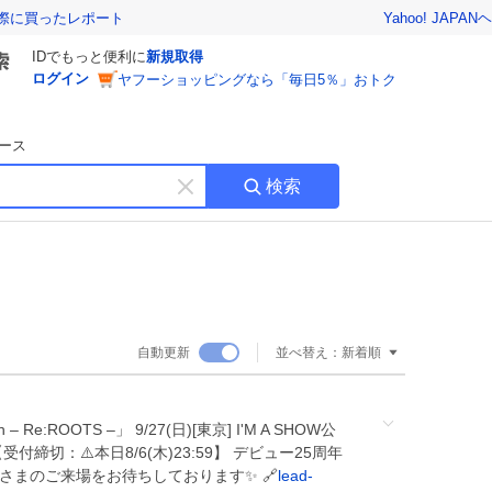
Yahoo! JAPAN
ヘ
実際に買ったレポート
IDでもっと便利に
新規取得
ログイン
ヤフーショッピングなら「毎日5％」おトク
ース
検索
キ
ー
ワ
ー
ド
を
消
自動更新
並べ替え：
新着順
す
th – Re:ROOTS –」 9/27(日)[東京] I'M A SHOW公
付締切：⚠️本日8/6(木)23:59】 デビュー25周年
皆さまのご来場をお待ちしております✨ 🔗
lead-