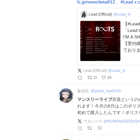
fc.jp/news/detail/12…
#
Lead
x.
Lead [Official]
@Lead_tv
【#Leadto25th】 
「Lead 
I'M A SHOW公演 
【受付締切：8月
ております✨ 
Lead [Official]
@
Lead_tv
11
28
返信先:
@
yama_nya0416
マンスリーライブ
衣装というの
れます！今月の8月はこのポリス
初めて購入したんです！ポリスり
ウエハース
@
I0UWUlq30jO0yQ4