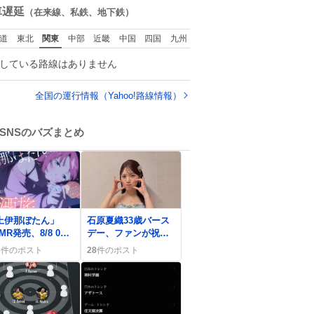
やばすぎだろ...
数
車遅延
（在来線、私鉄、地下鉄）
道
東北
関東
中部
近畿
中国
四国
九州
している路線はありません
全国の運行情報（Yahoo!路線情報）
SNSのバズまとめ
0
上伊那ぼたん」
石原夏織33歳バース
MR発売、8/8 0時
デー、ファンが祝福
らファン歓喜「最
の配信とケーキで大
6
件のポスト
28
件のポスト
️」
歓喜の声