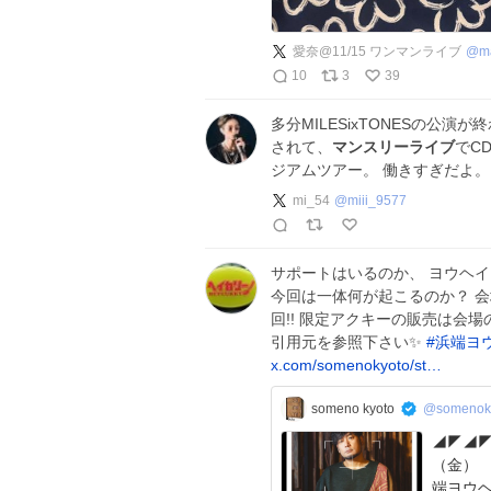
愛奈@11/15 ワンマンライブ
@
m
10
3
39
多分MILESixTONESの公
されて、
マンスリーライブ
でC
ジアムツアー。 働きすぎだよ
mi_54
@
miii_9577
サポートはいるのか、 ヨウヘイ
今回は一体何が起こるのか？ 会
回!! 限定アクキーの販売は会場の
引用元を参照下さい✨️
#
浜端ヨ
x.com/somenokyoto/st…
someno kyoto
@somenok
◢◤◢◤ PICK UP 公演💡◢◤◢◤ 2026年8
（金） 「BI
端ヨウヘイ 🎫会場観覧情報 OPEN 18：3