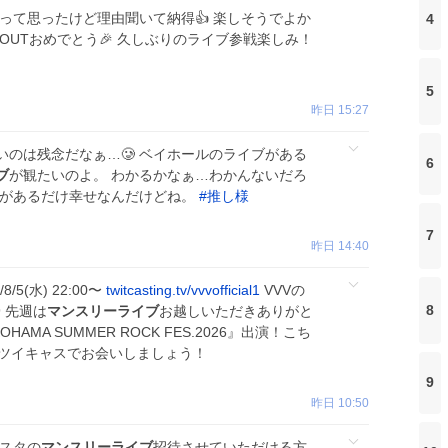
って思ったけど理由聞いて納得👍 楽しそうでよか
4
D OUTおめでとう🎉 久しぶりのライブ参戦楽しみ！
5
昨日 15:27
いのは残念だなぁ…🥲 ベイホールのライブがある
6
ブ
が観たいのよ。 わかるかなぁ…わかんないだろ
会があるだけ幸せなんだけどね。
#
推し様
7
昨日 14:40
/8/5(水) 22:00〜
twitcasting.tv/vvvofficial1
VVVの
8
️ 先週は
マンスリーライブ
お越しいただきありがと
AMA SUMMER ROCK FES.2026』出演！こち
、ツイキャスでお会いしましょう！
9
昨日 10:50
ンスタの
マンスリーライブ
招待させていただける方