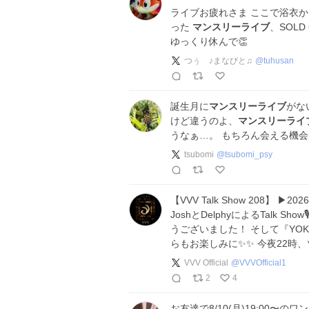
ライブお疲れさま ここで浴衣か
った
マンスリーライブ
、SOL
ゆっくり休んで👏
つぅ ♪まなびと♫
@
tuhusan
誕生月に
マンスリーライブ
がな
けど違うのよ、
マンスリーライ
うなぁ…。 もちろん会える機
tsubomi
@
tsubomi_psy
【VVV Talk Show 208】 ▶︎2026
JoshとDelphyによるTalk Show
うございました！ そして『YOKOH
らもお楽しみに✨✨ 今夜22時
VVV Official
@
VVVOfficial1
2
4
お友達で8/10(月)19:00〜のワ