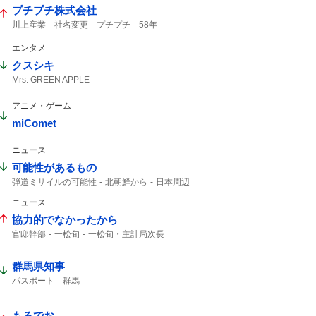
プチプチ株式会社
川上産業
社名変更
プチプチ
58年
エンタメ
クスシキ
Mrs. GREEN APPLE
アニメ・ゲーム
miComet
ニュース
可能性があるもの
弾道ミサイルの可能性
北朝鮮から
日本周辺
北朝鮮が弾道ミサイル
落下した
ニュース
弾道ミサイル
ミサイル
協力的でなかったから
官邸幹部
一松旬
一松旬・主計局次長
財務官僚
強い意向
群馬県知事
パスポート
群馬
もるでお