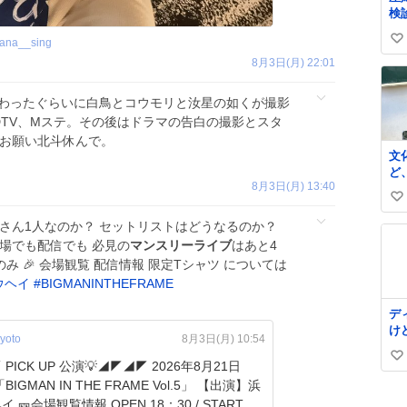
で
検
や赤
ana__sing
い
定2
を
8月3日(月) 22:01
い
る
ね
ども 女の子
演が終わったぐらいに白鳥とコウモリと汝星の如くが撮影
数
マ
DTV、Mステ。その後はドラマの告白の撮影とスタ
い…⁉️ 
。お願い北斗休んで。
て
文
い
ど
ピ
8月3日(月) 13:40
い
ﾃ
い
し
い
さん1人なのか？ セットリストはどうなるのか？
し
字
ね
場でも配信でも 必見の
マンスリーライブ
はあと4
数
み 🎉 会場観覧 配信情報 限定Tシャツ については
ウヘイ
#
BIGMANINTHEFRAME
デ
け
yoto
8月3日(月) 10:54
ど
い
月21日
い
GMAN IN THE FRAME Vol.5」 【出演】浜
ね
0 / START