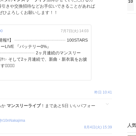
10
 整番引きや交換招待などお手伝いできることがあれば
ぜひよろしくお願いします！！
00
7月7日(火) 14:03
┈┈┈┈┈┈┈ 100STARS
 『バッテリー0%』
┈┈┈┈┈ 2ヶ月連続のマンスリー
開催‼️✨ そして2ヶ月連続で、新曲・新衣装をお披
‍🔥❤️‍🔥
昨日 10:41
るか
マンスリーライブ
！まであと5日 いいパフォー
@
r10nNakajima
人
8月4日(火) 15:39