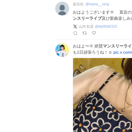
返信先:
@
mana__sing
おはようございます🌞 直近の路
ンスリーライブ
及び新曲楽しみ
山内 彰彦
@
kty9568325
おはよ〜🌞 絶賛
マンスリーライ
も1日頑張ろうね！☺︎
pic.x.co