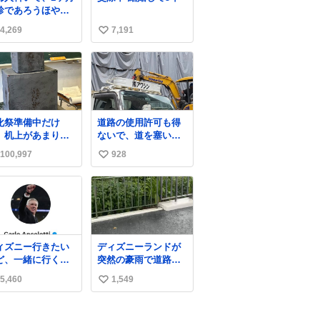
しょうか。。
診であろうほやほ
ちゃん👩‍🍼と推
4,269
7,191
い
,3歳の女の子👧🏻
ワンオペで連れて
い
ママがいるのだけ
ね
ずっとマ
数
の側から離れな
手を繋がなく
もうろちょろしな
化祭準備中だけ
道路の使用許可も得
しママが歩いたら
、机上があまりに
ないで、道を塞いだ
クミンみたいにﾄﾃﾄ
じめっぽすぎる
まま解体作業して
ついてってるし逃走
100,997
928
い
る。 写真を撮ろうと
ないし脱走しない
したら「勝手に写真
い
逃げないし走ら文
撮るな馬鹿野郎」と
数
ね
罵倒されるなど。
数
ィズニー行きたい
ディズニーランドが
ど、一緒に行くほ
突然の豪雨で道路冠
仲のいい友達が居
水してるんだけど☔️
5,460
1,549
い
ない… ほんでこれ
この雨で今年初のミ
ッションクールダウ
い
ン中止。幾ら何でも
ね