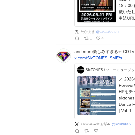
19：0
戴いたします。 ▶前売チケ
申込URL】t
たかあき
@
takaakioton
1
4
and more楽しみすぎる✨️ CDTV
x.com/SixTONES_SME/s…
SixTONES / ソニーミュージ
／ 2026
Forever/マ
HPをチェック！✅️
sixtones.jp
Dance F
| Vol.
YK💎🦓🦔🦅🦁🐻🦇
@
kokkaraST