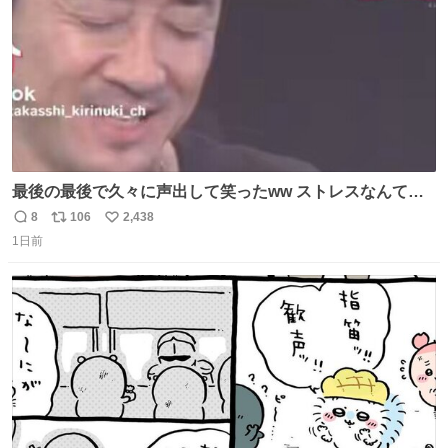
最後の最後で久々に声出して笑ったww ストレスなんて笑
って吹き飛ばせ！！ #水曜日のダウンタウン #大友康平
8
106
2,438
返
リ
い
1日前
信
ポ
い
数
ス
ね
ト
数
数