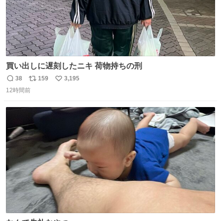
買い出しに遅刻したニキ 荷物持ちの刑
38
159
3,195
返
リ
い
12時間前
信
ポ
い
数
ス
ね
ト
数
数