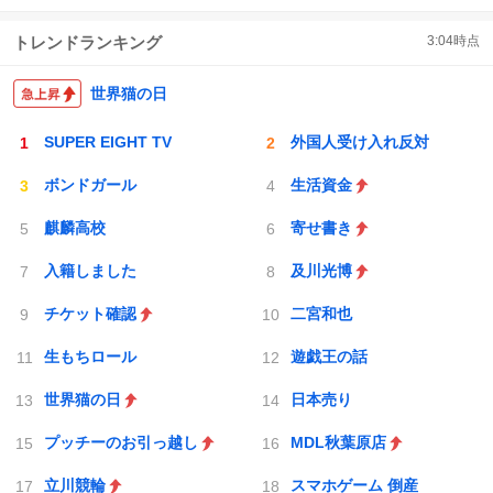
トレンドランキング
3:04
時点
世界猫の日
SUPER EIGHT TV
外国人受け入れ反対
ボンドガール
生活資金
麒麟高校
寄せ書き
入籍しました
及川光博
チケット確認
二宮和也
生もちロール
遊戯王の話
世界猫の日
日本売り
プッチーのお引っ越し
MDL秋葉原店
立川競輪
スマホゲーム 倒産