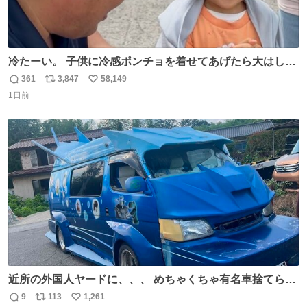
冷たーい。 子供に冷感ポンチョを着せてあげたら大はしゃ
ぎで喜んでくれました。 こんな素敵な代物を提供してくれ
361
3,847
58,149
返
リ
い
た山口県の恩師に感謝。
1日前
信
ポ
い
数
ス
ね
ト
数
数
近所の外国人ヤードに、、、 めちゃくちゃ有名車捨てられ
てました😭 外装ぼろぼろだし、、 中も何にも残ってない
9
113
1,261
返
リ
い