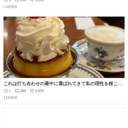
返
リ
い
ネは使いやすいように強度を調整してあるはず。
13時間前
信
ポ
い
数
ス
ね
ト
数
数
これは打ち合わせの最中に運ばれてきて私の理性を根こそ
ぎ奪い去ったプリンの写真です。
1
184
2,920
返
リ
い
11時間前
信
ポ
い
数
ス
ね
ト
数
数