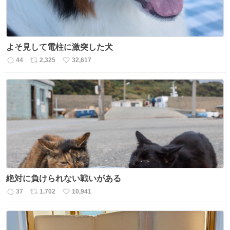
よそ見して電柱に激突した犬
44
2,325
32,617
返
リ
い
信
ポ
い
数
ス
ね
ト
数
数
絶対に負けられない戦いがある
37
1,702
10,941
返
リ
い
信
ポ
い
数
ス
ね
ト
数