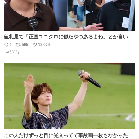
値札見て「正直ユニクロに似たやつあるよね」とか言い出
すの好きすぎるWWWWWWWWWWWWW こちら側と同じ
1
505
12,074
返
リ
い
感覚助かる🙂‍↕️🙂‍↕️🙂‍↕️
14時間前
信
ポ
い
数
ス
ね
ト
数
数
この人だけずっと目に光入ってて事故画一枚もなかったす