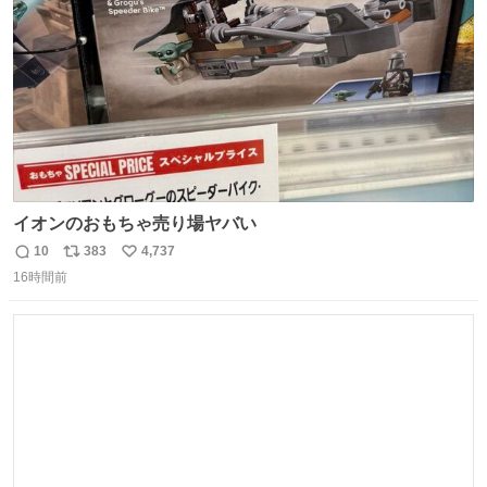
数
イオンのおもちゃ売り場ヤバい
10
383
4,737
返
リ
い
16時間前
信
ポ
い
数
ス
ね
ト
数
数