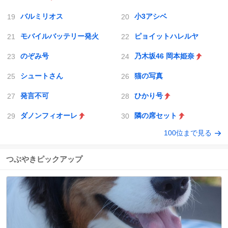
バルミリオス
小3アシベ
モバイルバッテリー発火
ピョイットハレルヤ
のぞみ号
乃木坂46 岡本姫奈
シュートさん
猫の写真
発言不可
ひかり号
ダノンフィオーレ
隣の席セット
100位まで見る
つぶやきピックアップ