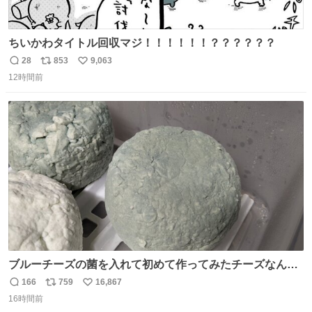
ちいかわタイトル回収マジ！！！！！！？？？？？？
28
853
9,063
返
リ
い
12時間前
信
ポ
い
数
ス
ね
ト
数
数
ブルーチーズの菌を入れて初めて作ってみたチーズなんだ
けど 本能でちょっとヤバいと思っちゃう見た目だな
166
759
16,867
返
リ
い
16時間前
信
ポ
い