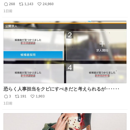
こに自分の市場価値的なものを上乗せするので、 すっぴん
268
1,143
24,960
返
リ
い
＆寝起きのボサボサ頭でも「今日も可愛いね」が止まらな
1日前
信
ポ
い
い。放っておくと永遠に髪撫でてきて作業進まない()
数
ス
ね
156cm40kg、年中日焼け止めとお友達の私より綺麗な手や
ト
数
数
めてもろて とか言う
恐らく人事担当をクビにすべきだと考えられるが‥‥‥
3
191
1,903
返
リ
い
1日前
信
ポ
い
数
ス
ね
ト
数
数