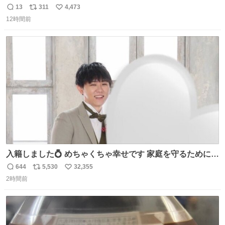
ごい #TravisJapan #Jリーグ
13
311
4,473
返
リ
い
12時間前
信
ポ
い
数
ス
ね
ト
数
数
入籍しました💍 めちゃくちゃ幸せです 家庭を守るためにも
頑張ります！
644
5,530
32,355
返
リ
い
2時間前
信
ポ
い
数
ス
ね
ト
数
数