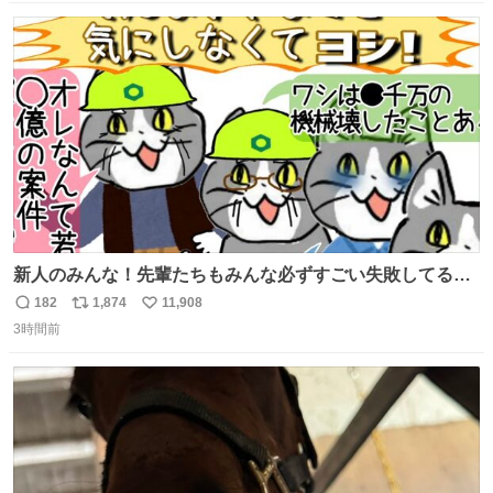
数
ス
ね
ト
数
数
新人のみんな！先輩たちもみんな必ずすごい失敗してるか
ら、ちいさいことは気にしなくてヨシ！ #現場猫
182
1,874
11,908
返
リ
い
3時間前
信
ポ
い
数
ス
ね
ト
数
数