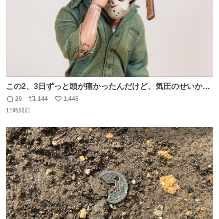
この2、3日ずっと頭が痛かったんだけど、気圧のせいかし
ら…
20
144
1,446
返
リ
い
15時間前
信
ポ
い
数
ス
ね
ト
数
数