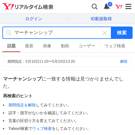
i
ログイン
ID新規取得
検索
キ
ー
話題
最新
画像
動画
ユーザー
ウェブ検索
ワ
ー
期間指定：
5月10日11:20
〜
5月10日13:20
解除
ド
を
消
マーチャンシップ
に一致する情報は見つかりませんでし
す
た。
再検索のヒント
期間指定を解除
してみてください。
誤字・脱字がないかを確認してみてください。
言葉の区切り方を変えてみてください。
Yahoo!検索で
ウェブ検索
をしてみてください。