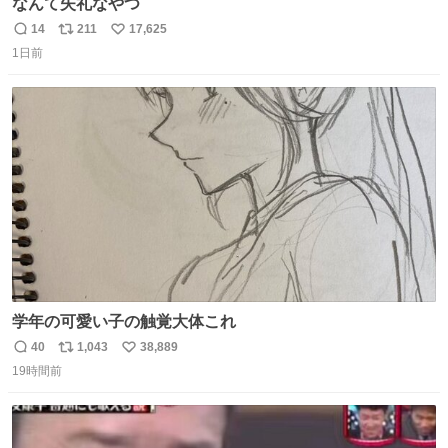
なんて失礼なやつ
14
211
17,625
返
リ
い
1日前
信
ポ
い
数
ス
ね
ト
数
数
学年の可愛い子の触覚大体これ
40
1,043
38,889
返
リ
い
19時間前
信
ポ
い
数
ス
ね
ト
数
数