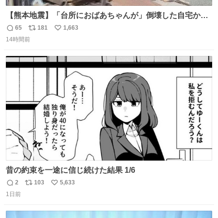
【熊本地震】「台所におばあちゃんが」倒壊した自宅から
孫が救出 地震発生時、台所で夕食の準備をしていた祖母の
65
181
1,663
返
リ
い
「助けて」という声。祖母を背負い、助け出した孫が「命
14時間前
信
ポ
い
があったのは奇跡」と当時の状況を語った。
数
ス
ね
ト
数
数
昔の約束を一途に信じ続けた結果 1/6
2
103
5,633
返
リ
い
1日前
信
ポ
い
数
ス
ね
ト
数