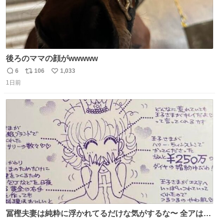
後ろのママの顔がwwwww
6
106
1,033
返
リ
い
1日前
信
ポ
い
数
ス
ね
ト
数
数
冨樫夫妻は純粋に浮かれてるだけな気がするな〜 全アはこ