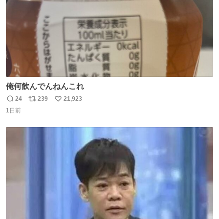
俺何飲んでんねんこれ
24
239
21,923
返
リ
い
1日前
信
ポ
い
数
ス
ね
ト
数
数