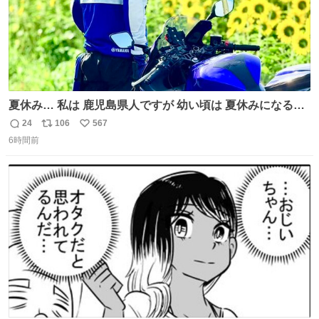
夏休み… 私は 鹿児島県人ですが 幼い頃は 夏休みになると
母の郷… 山梨へ遊びに行くのが楽しみでした 母の実家へ 1
24
106
567
返
リ
い
ヶ月近く泊まって … … 今の私は 医療従事者 お盆休み？ﾅﾆ
6時間前
信
ポ
い
ｿﾚｵｲｼｲﾉ?(笑 … … 子どもの頃 山梨で見た ひまわり畑の風
数
ス
ね
景 淡い記憶 そんな思い出の風景… ありますか？
ト
数
数