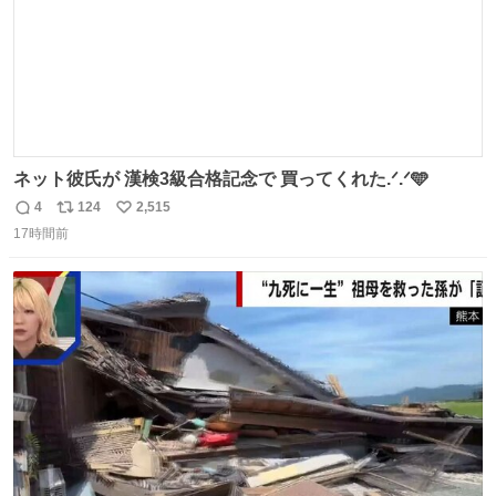
ネット彼氏が 漢検3級合格記念で 買ってくれた.ᐟ.ᐟ🩵
4
124
2,515
返
リ
い
17時間前
信
ポ
い
数
ス
ね
ト
数
数