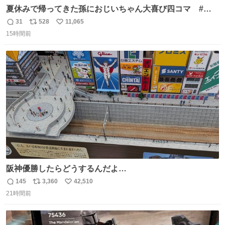
夏休みで帰ってきた孫におじいちゃん大喜び四コマ #四
コマ漫画 #Web漫画 #漫画が読めるハッシュタグ
31
528
11,065
返
リ
い
15時間前
信
ポ
い
数
ス
ね
ト
数
数
阪神優勝したらどうするんだよ…
145
3,360
42,510
返
リ
い
21時間前
信
ポ
い
数
ス
ね
ト
数