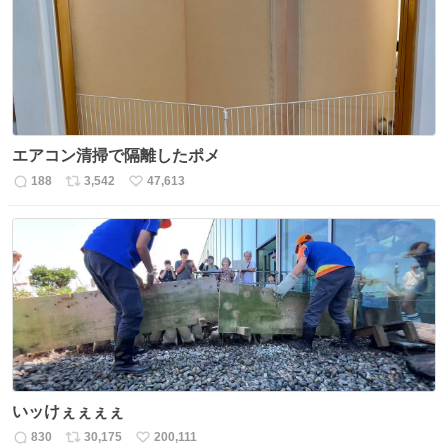
数
エアコン清掃で隔離したポメ
188
3,542
47,613
返
リ
い
信
ポ
い
数
ス
ね
ト
数
数
いッけぇぇぇぇ
830
30,175
200,111
返
リ
い