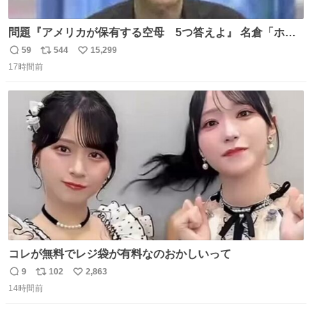
問題『アメリカが保有する空母 5つ答えよ』 名倉「ホン
マごめん、日本」
59
544
15,299
返
リ
い
17時間前
信
ポ
い
数
ス
ね
ト
数
数
コレが無料でレジ袋が有料なのおかしいって
9
102
2,863
返
リ
い
14時間前
信
ポ
い
数
ス
ね