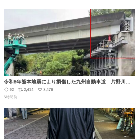
信
ポ
い
数
ス
ね
ト
数
数
令和8年熊本地震により損傷した九州自動車道 片野川橋
（下り線）の復旧作業を行っています。 タイムラプス動画
92
2,414
8,476
返
リ
い
で、段差が生じた橋桁をジャッキアップしている様子をご
6時間前
信
ポ
い
紹介します。 引き続き、早期復旧に向けて着実に工事を進
数
ス
ね
めてまいります。 #NEXCO西日本 #熊本地震
ト
数
数