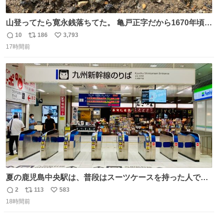
山登ってたら寛永銭落ちてた。 亀戸正字だから1670年頃に
鋳造されたもの。
10
186
3,793
返
リ
い
17時間前
信
ポ
い
数
ス
ね
ト
数
数
夏の鹿児島中央駅は、普段はスーツケースを持った人で溢
れています。 しかし、今日の夕方では、1〜2人しか見ませ
2
113
583
返
リ
い
んでした。 近くの『みやげ横丁』も、お客さんが少なかっ
18時間前
信
ポ
い
たです。 九州新幹線は新水俣駅駅まで復旧しましたが、や
数
ス
ね