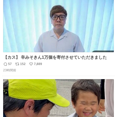
数
【カス】 辛みそきん1万個を寄付させていただきました
57
152
7,889
返
リ
い
23時間前
信
ポ
い
数
ス
ね
ト
数
数