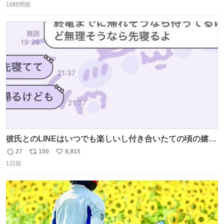
し、、 可哀想に😢😢 今まで数十年お疲れ様でした、、 #バ
16時間前
信
ポ
い
ニング #当時 #廃車 #勿体無い
数
ス
ね
ト
数
数
彼氏とのLINEはいつでも楽しいし付き合いたての頃の嬉し
かったLINEは無限にあるけど(同棲前は1日で各50通くらい
27
100
8,915
返
リ
い
送りあってたし)最近嬉しかったのはこれ
1日前
信
ポ
い
数
ス
ね
ト
数
数