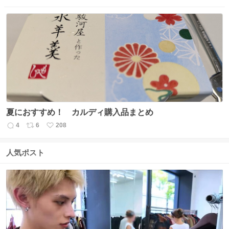
信
ポ
い
数
ス
ね
ト
数
数
夏におすすめ！ カルディ購入品まとめ
4
6
208
返
リ
い
信
ポ
い
数
ス
ね
人気ポスト
ト
数
数