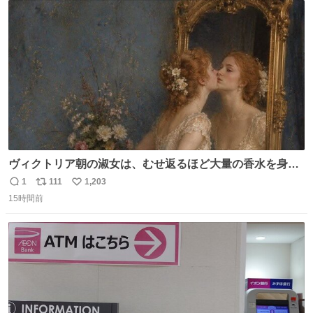
ト
数
数
ヴィクトリア朝の淑女は、むせ返るほど大量の香水を身に
つけるものではないとされていた。それでも香水は、髪や
1
111
1,203
返
リ
い
肌の手入れと同じくらい、ヴィクトリア朝の女性達の美容
15時間前
信
ポ
い
習慣に欠かせないものだった。 当時の香水は、現在私たち
数
ス
ね
が知る香水よりも単純な組成で、その大部分は薔薇、菫、
ト
数
数
ベルガモット、