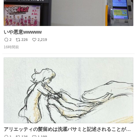
いや悪意wwwww
2
226
2,219
返
リ
い
16時間前
信
ポ
い
数
ス
ね
ト
数
数
アリエッティの髪留めは洗濯バサミと記述されることが多
いですが、もっと小さいプラスチックのクリップです。 バ
1
136
1,199