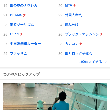
風の谷のナウシカ
MTV
BEAMS
外国人審判
出産ツーリズム
痛み分け
C57 1
ブラック・マジシャン
中国製無線ルーター
カレコレ
ブラッサム
風とロック芋煮会
100位まで見る
つぶやきピックアップ