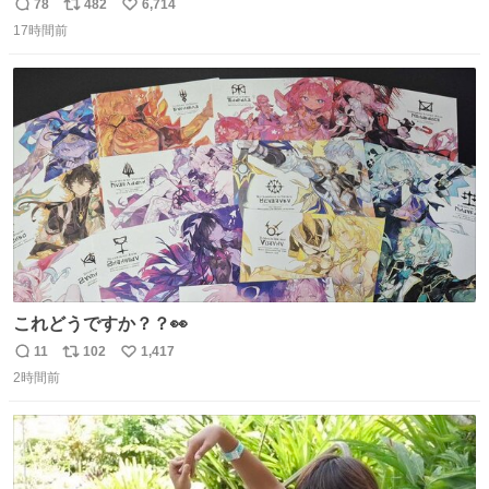
たき】 を家で作る方法を教えます 鶏もも肉に特別な処理を
78
482
6,714
返
リ
い
して大葉やみょうがなどの薬味と一緒にいただきます 夏に
17時間前
信
ポ
い
食うとたまりません この調理法、絶対覚えた方がいいです
数
ス
ね
youtu.be/s0jWxvy14_4
ト
数
数
これどうですか？？👀
11
102
1,417
返
リ
い
2時間前
信
ポ
い
数
ス
ね
ト
数
数