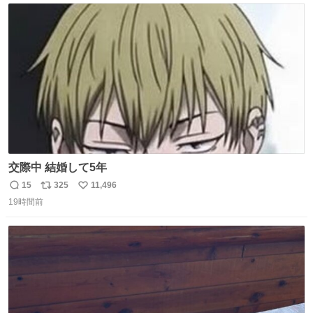
ト
数
数
交際中 結婚して5年
15
325
11,496
返
リ
い
19時間前
信
ポ
い
数
ス
ね
ト
数
数