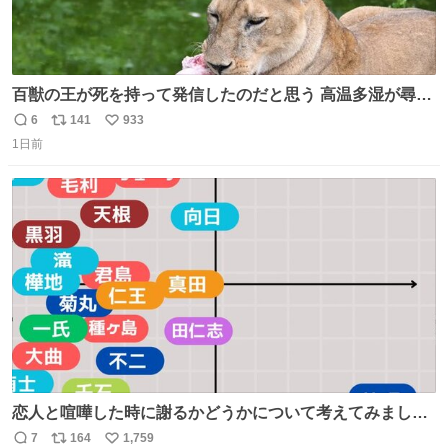
百獣の王が死を持って発信したのだと思う 高温多湿が尋常
でない日本の夏 どうか早急に飼育の環境を見直して 動物の
6
141
933
返
リ
い
命を護ってください…と 治療中のライオンが助かりますよ
1日前
信
ポ
い
うに すべての動物の命が護られますように 2026.7.3📷多摩
数
ス
ね
動物公園にて 残念ながら個体の識別は出来ません
ト
数
数
恋人と喧嘩した時に謝るかどうかについて考えてみました
💭 ▶︎自分から謝る or 悪くないなら謝らない ▶︎ねちねちす
7
164
1,759
返
リ
い