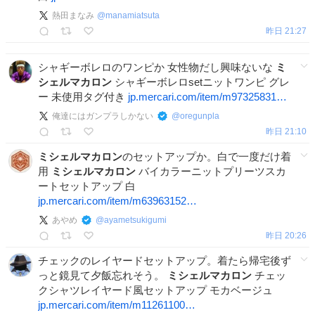
熱田まなみ
@
manamiatsuta
昨日 21:27
シャギーボレロのワンピか 女性物だし興味ないな
ミ
シェルマカロン
シャギーボレロsetニットワンピ グレ
ー 未使用タグ付き
jp.mercari.com/item/m97325831…
俺達にはガンプラしかない
@
oregunpla
昨日 21:10
ミシェルマカロン
のセットアップか。白で一度だけ着
用
ミシェルマカロン
バイカラーニットプリーツスカ
ートセットアップ 白
jp.mercari.com/item/m63963152…
あやめ
@
ayametsukigumi
昨日 20:26
チェックのレイヤードセットアップ。着たら帰宅後ず
っと鏡見て夕飯忘れそう。
ミシェルマカロン
チェッ
クシャツレイヤード風セットアップ モカベージュ
jp.mercari.com/item/m11261100…