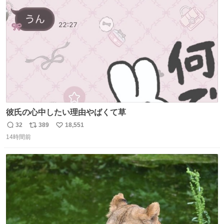
ト
数
数
彼氏の心中したい理由やばくて草
32
389
18,551
返
リ
い
14時間前
信
ポ
い
数
ス
ね
ト
数
数