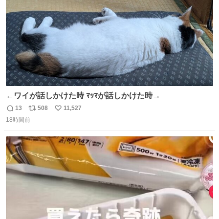
←ワイが話しかけた時 ﾏｯﾏが話しかけた時→
13
508
11,527
返
リ
い
18時間前
信
ポ
い
数
ス
ね
ト
数
数