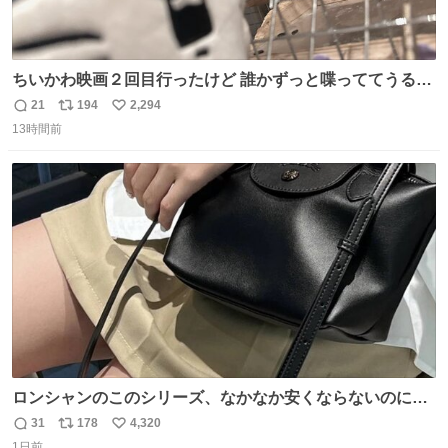
ちいかわ映画２回目行ったけど 誰かずっと喋っててうるさ
かった 許せねえ
21
194
2,294
返
リ
い
13時間前
信
ポ
い
数
ス
ね
ト
数
数
ロンシャンのこのシリーズ、なかなか安くならないのにセ
ール価格になってる🖤✨レザーなのが反則級にかわいい。
31
178
4,320
返
リ
い
持ってるだけでコーデが格上げされる。
1日前