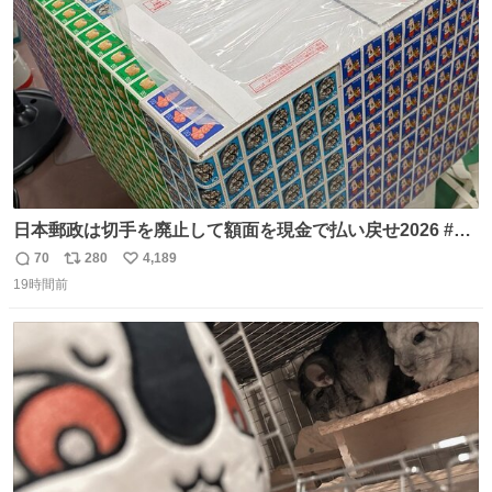
数
日本郵政は切手を廃止して額面を現金で払い戻せ2026 #日
本郵政 @JapanPostHD_PR
70
280
4,189
返
リ
い
19時間前
信
ポ
い
数
ス
ね
ト
数
数