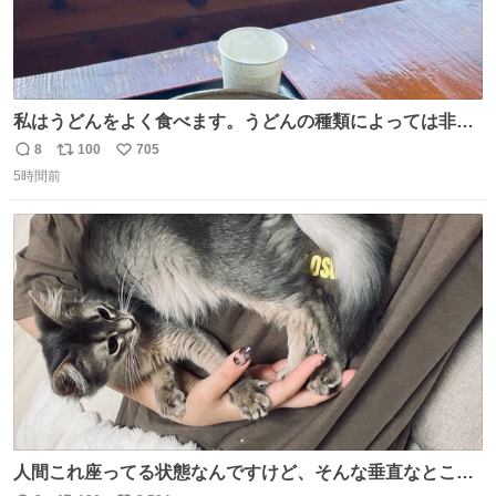
私はうどんをよく食べます。うどんの種類によっては非常
食にもなります。生うどんは消費期限が短く、冷凍うどん
8
100
705
返
リ
い
は長持ちする代わりに停電に弱いので、乾麺タイプのうど
5時間前
信
ポ
い
んなら水分が少なく長期保存するのにおすすめです。アル
数
ス
ね
ファ化米や缶詰など、色々な非常食がありますが、うどん
ト
数
数
もいかがでしょうか？
人間これ座ってる状態なんですけど、そんな垂直なところ