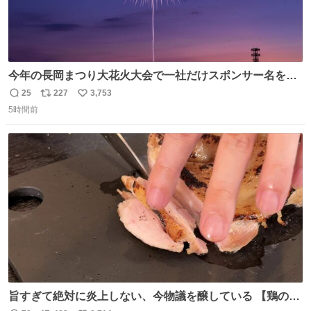
今年の長岡まつり大花火大会で一社だけスポンサー名をア
ナウンスされずに花火打ち揚げされた企業が有った。 企業
25
227
3,753
返
リ
い
名から今更ながらその理由が解った😢
5時間前
信
ポ
い
数
ス
ね
ト
数
数
旨すぎて絶対に炎上しない、今物議を醸している 【鶏のた