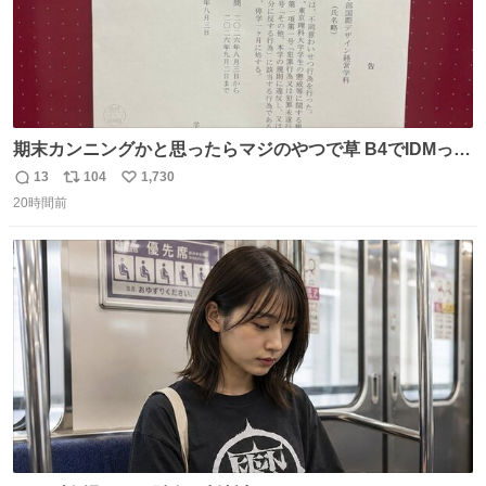
期末カンニングかと思ったらマジのやつで草 B4でIDMって
ことはおそらく就職だし、内定取り消し？ それと夏休み期
13
104
1,730
返
リ
い
間の停学って無意味じゃね？
20時間前
信
ポ
い
数
ス
ね
ト
数
数