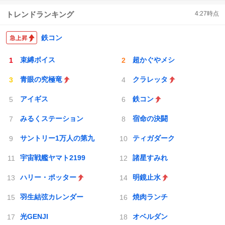
トレンドランキング
4:27
時点
鉄コン
束縛ボイス
超かぐやメシ
青眼の究極竜
クラレッタ
アイギス
鉄コン
みるくステーション
宿命の決闘
サントリー1万人の第九
ティガダーク
宇宙戦艦ヤマト2199
諸星すみれ
ハリー・ポッター
明鏡止水
羽生結弦カレンダー
焼肉ランチ
光GENJI
オベルダン