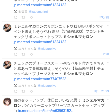
jp.mercari.com/item/m61324132…
影森零
@
kagemorirei
39分前
ミシェルマカロン
のリボンニットやね BIGリボンでイ
ベント映えしそうやわ 新品【定価¥8,900】フロントチ
ェックリボンニットトップス
ミシェルマカロン
jp.mercari.com/item/m61324132…
みうちゃん🎤
@
miupurelive
2:20
チェックのプリーツスカートやね ベルト付きできちん
と感あって参戦服映えしそうやわ 【新品未開封】チェ
ックベルトプリーツスカート
ミシェルマカロン
jp.mercari.com/item/m77407523…
みうちゃん🎤
@
miupurelive
昨日 21:29
白のセットアップ。休日にいいなと思う
ミシェルマカ
ロン
バイカラーニットプリーツスカートセットアップ
白
jp.mercari.com/item/m63963152…