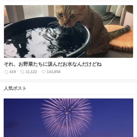
信
ポ
い
数
ス
ね
ト
数
数
それ、お野菜たちに汲んだお水なんだけどね
419
11,122
143,858
返
リ
い
信
ポ
い
数
ス
ね
人気ポスト
ト
数
数