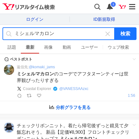
i
ログイン
ID新規取得
検索
キ
ー
話題
最新
画像
動画
ユーザー
ウェブ検索
ワ
ベストポスト
ー
ド
返信先:
@
komaki_jams
を
ミシェルマカロン
のコーデでアフタヌーンティーは世
消
界観ぴったりすぎる
す
Coastal Explorer
@
VANESSAAzxc
1:56
分析グラフを見る
チェックリボンニット。着たら帰宅後ずっと鏡見て夕
飯忘れそう。 新品【定価¥8,900】フロントチェックリ
ボンニットトップス
ミシェルマカロン