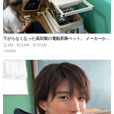
下がらなくなった高田製の電動昇降ベット。 メーカーから
は、完全に見放されたんですが、 見事に85歳の父が治しま
193
2,530
27,141
返
リ
い
した。 うちの父は、トヨタカローラのボディをオート生産
17時間前
信
ポ
い
する、工業ロボットの製作者なんですが、 父が電動ベット
数
ス
ね
の配線をハンダで修理している横で、
ト
数
数