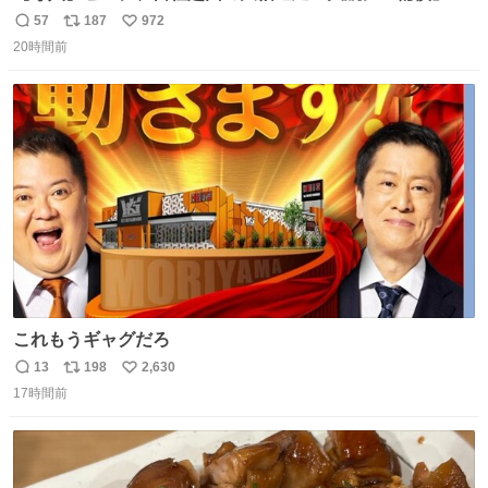
始へ news.livedoor.com/article/detail… 同社に起因する理
57
187
972
返
リ
い
由によって大幅遅延や欠航が発生した場合、乗客が負担し
20時間前
信
ポ
い
た宿泊費や交通費を、領収書の事後申請に基づき、国内線
数
ス
ね
は1人あたり上限1万円、国際線は上限2万円まで支払う。
ト
数
数
これもうギャグだろ
13
198
2,630
返
リ
い
17時間前
信
ポ
い
数
ス
ね
ト
数
数