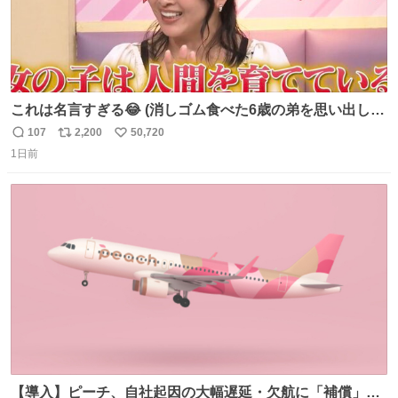
これは名言すぎる😂 (消しゴム食べた6歳の弟を思い出しな
がら)
107
2,200
50,720
返
リ
い
1日前
信
ポ
い
数
ス
ね
ト
数
数
【導入】ピーチ、自社起因の大幅遅延・欠航に「補償」開