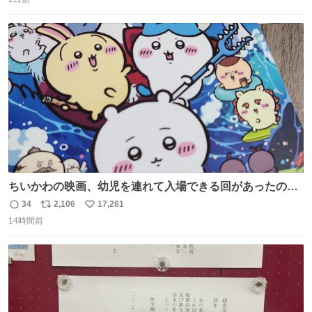
信
ポ
い
数
ス
ね
ト
数
数
ちいかわの映画、幼児を連れて入場できる回があったので
子どもを連れて観てきたんですけど、セイレーンの登場シ
34
2,106
17,261
返
リ
い
ーンで場内のベビーが一斉に泣き出してたのがとてもよい
14時間前
信
ポ
い
映画体験でした。
数
ス
ね
ト
数
数