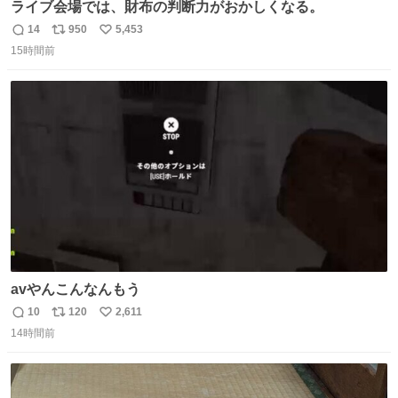
ライブ会場では、財布の判断力がおかしくなる。
14
950
5,453
返
リ
い
15時間前
信
ポ
い
数
ス
ね
ト
数
数
avやんこんなんもう
10
120
2,611
返
リ
い
14時間前
信
ポ
い
数
ス
ね
ト
数
数