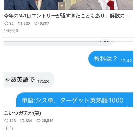
今年のM-1はエントリーが遅すぎたこともあり、解散の可
能性を作り出してからのスタート！！ 遅くなって申し訳な
32
920
9,387
返
リ
い
い🙏 エントリーナンバーは「GO!無策!」でかなり覚えやす
14時間前
信
ポ
い
い！応援をお願いすることになりそう！！
数
ス
ね
ト
数
数
こいつガチか(笑)
103
334
25,546
返
リ
い
1日前
信
ポ
い
数
ス
ね