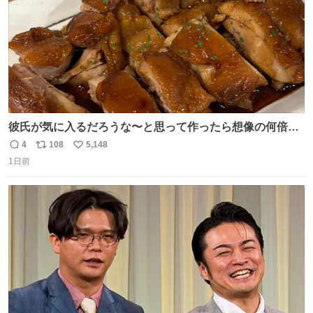
彼氏が気に入るだろうな〜と思って作ったら想像の何倍も
美味しい美味しい言ってくれて嬉しい
4
108
5,148
返
リ
い
1日前
信
ポ
い
数
ス
ね
ト
数
数