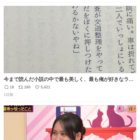
数
ス
ね
ト
数
数
今まで読んだ小説の中で最も美しく、最も俺が好きなラス
トシーン
18
180
5,421
返
リ
い
1日前
信
ポ
い
数
ス
ね
ト
数
数