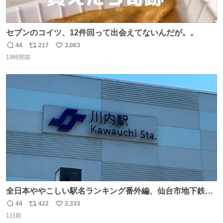
セブンのコイツ、12件回って出会えてないんだが。。
44
217
3,063
返
リ
い
19時間前
信
ポ
い
数
ス
ね
ト
数
数
全日本ややこしい駅名ランキング番外編、仙台市地下鉄川
内駅
44
422
2,333
返
リ
い
1日前
信
ポ
い