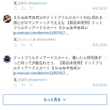
影森零
@
kagemorirei
昨日 20:22
ミシェルマカロン
のドットフリルスカートやね 揺れる
感じがロマンティックでええな 【新品未使用】ドット
フリルティアードスカート
ミシェルマカロン
jp.mercari.com/item/m13357617…
みうちゃん🎤
@
miupurelive
昨日 19:00
ドットフリルティアードスカート。履いたら帰宅後ず
っと回って夕飯忘れそう。 【新品未使用】ドットフリ
ルティアードスカート
ミシェルマカロン
jp.mercari.com/item/m13357617…
影森零
@
kagemorirei
昨日 19:00
もっと見る