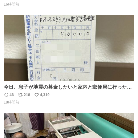
る or さっぱりしている 個人的見解です！色々と許してく
16時間前
信
ポ
い
ださい！
数
ス
ね
ト
数
数
今日、息子が地震の募金したいと家内と郵便局に行ったみ
たいです。おもちゃとか買う選択肢もあったと思うけど、
46
218
4,319
返
リ
い
自分で貯めてた2万円を役に立てて欲しい、みんなも元気
18時間前
信
ポ
い
になって欲しいと。家内も一緒に募金したので、自分も何
数
ス
ね
かできたらなぁと思いました。
ト
数
数