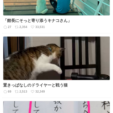
「館長にそっと寄り添うキナコさん」
27
2,354
33,531
返
リ
い
信
ポ
い
数
ス
ね
ト
数
数
置きっぱなしのドライヤーと戦う猫
69
2,513
32,349
返
リ
い
信
ポ
い
数
ス
ね
ト
数