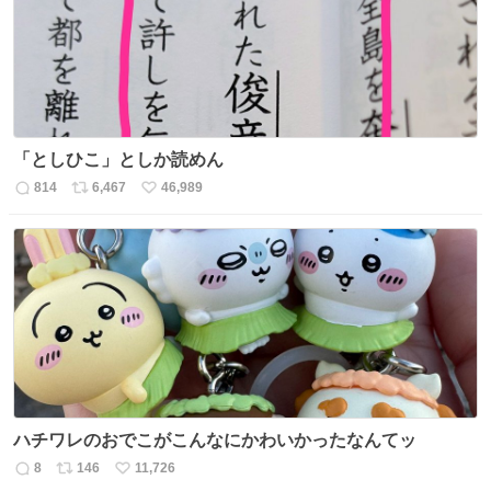
数
「としひこ」としか読めん
814
6,467
46,989
返
リ
い
信
ポ
い
数
ス
ね
ト
数
数
ハチワレのおでこがこんなにかわいかったなんてッ
8
146
11,726
返
リ
い