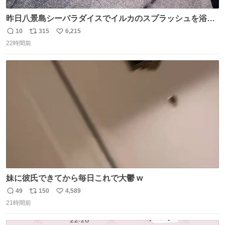
昨日八景島シーパラダイスでイルカのスプラッシュを浴び
たらゲソのおまけがついてきました。誰の食べカスかわか
10
315
6,215
返
リ
い
らないけど、とても愛おしいです。こんなおまけまで付け
22時間前
信
ポ
い
てもらって感謝しかありません。 #ふれあいラグーン #横
数
ス
ね
浜八景島シーパラダイス
ト
数
数
妹に彼氏できてから毎日これで大鬱 w
49
150
4,589
返
リ
い
21時間前
信
ポ
い
数
ス
ね