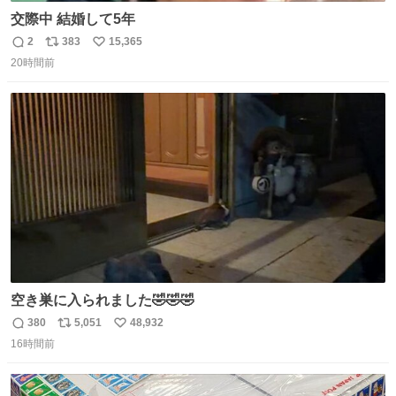
交際中 結婚して5年
2
383
15,365
返
リ
い
20時間前
信
ポ
い
数
ス
ね
ト
数
数
空き巣に入られました🤣🤣🤣
380
5,051
48,932
返
リ
い
16時間前
信
ポ
い
数
ス
ね
ト
数