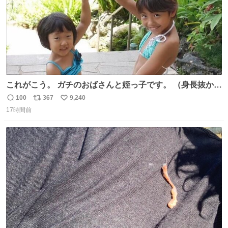
これがこう。 ガチのおばさんと姪っ子です。 （身長抜かさ
れててしぬ笑） #ヤツルギ12 #家族でヒロイン
100
367
9,240
返
リ
い
17時間前
信
ポ
い
数
ス
ね
ト
数
数