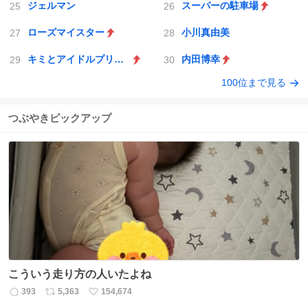
ジェルマン
スーパーの駐車場
ローズマイスター
小川真由美
キミとアイドルプリキュア♪
内田博幸
100位まで見る
つぶやきピックアップ
こういう走り方の人いたよね
393
5,363
154,674
返
リ
い