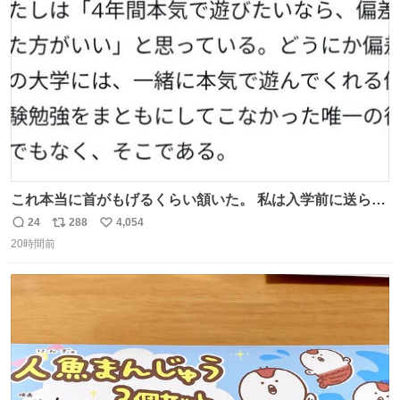
ト
数
数
これ本当に首がもげるくらい頷いた。 私は入学前に送られ
てきた、大学のサークル紹介冊子を見た時点で終わりを感
24
288
4,054
返
リ
い
じたので、女子大でもないくせに偏差値の高い大学のイン
20時間前
信
ポ
い
カレサークルに突撃して所属するという奇行で事なきを得
数
ス
ね
た。 高偏差値に行けないならせめてそれくらいした方が予
ト
数
数
後がいいです。 https://t.co/9nMHIrETkw