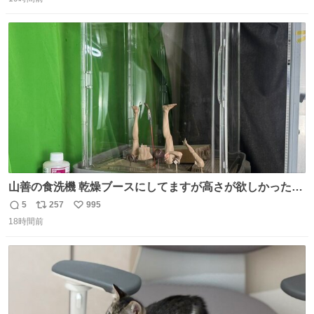
信
ポ
い
数
ス
ね
ト
数
数
山善の食洗機 乾燥ブースにしてますが高さが欲しかったの
でコレクションケースを置くだけのツルセコ改造 扉が手前
5
257
995
返
リ
い
に開き天井の温度もしっかり上がるのでかなり使いやすく
18時間前
信
ポ
い
なりました😎
数
ス
ね
ト
数
数