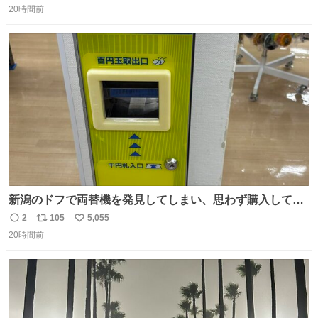
20時間前
信
ポ
い
数
ス
ね
ト
数
数
新潟のドフで両替機を発見してしまい、思わず購入してし
まい大阪に発送するイベントが発生
2
105
5,055
返
リ
い
20時間前
信
ポ
い
数
ス
ね
ト
数
数