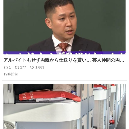
数
が奇跡です……。
アルバイトもせず両親から仕送りを貰い… 芸人仲間の両親
のスネまでかじる!? ドンデコルテ銀次⚡️ 無料見逃し配信は
1
177
1,663
返
リ
い
こちらから ▶︎abema.go.link/gBLVb ◤しくじり先生
19時間前
信
ポ
い
ABEMAにて毎週最新話無料配信中◢ @10000nabe
数
ス
ね
@akmllube0617
ト
数
数