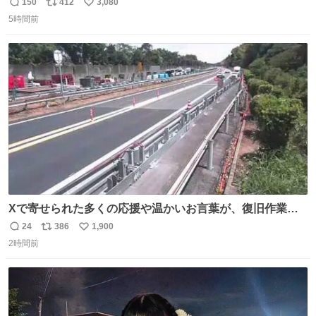
やでw
150
412
3,080
返
リ
い
5時間前
信
ポ
い
数
ス
ね
ト
数
数
Xで寄せられた多くの応援や温かいお言葉が、復旧作業に
携わる社員の大きな励みとなっております。ありがとうご
24
386
1,900
返
リ
い
ざいます。 九州道
2時間前
信
ポ
い
数
ス
ね
ト
数
数