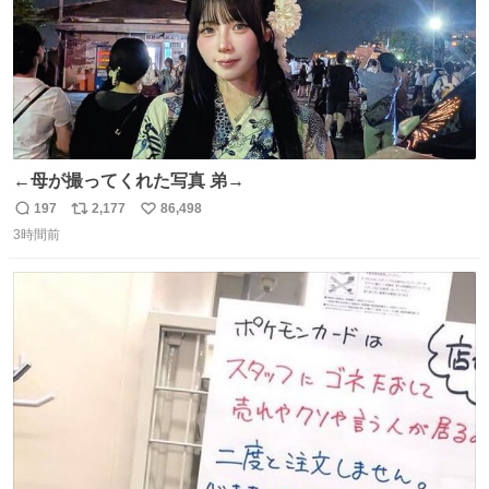
←母が撮ってくれた写真 弟→
197
2,177
86,498
返
リ
い
3時間前
信
ポ
い
数
ス
ね
ト
数
数