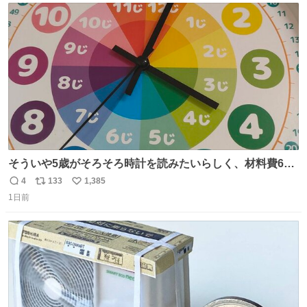
ト
数
数
そういや5歳がそろそろ時計を読みたいらしく、材料費600
円で作れる知育時計作ってみた！ めっちゃ簡単！ ありがと
4
133
1,385
返
リ
い
う先人！
1日前
信
ポ
い
数
ス
ね
ト
数
数