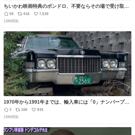
ちいかわ映画特典のボンドロ、不要ならその場で受け取り
辞退すれば良いのに白々しい
59
416
7,539
返
リ
い
19時間前
信
ポ
い
数
ス
ね
ト
数
数
1970年から1991年までは、輸入車には「0」ナンバープレ
ートが使用されていました。 その後、この制度は廃止さ
3
106
935
返
リ
い
れ、すべての「0」ナンバープレートは抹消・無効化され
18時間前
信
ポ
い
ました。 ところが最近、その「0」ナンバープレートを装
数
ス
ね
着した車両が発見されました。 今でも残っていること自体
ト
数