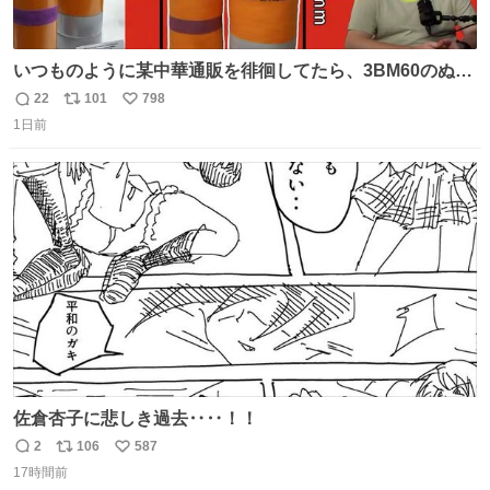
いつものように某中華通販を徘徊してたら、3BM60のぬい
ぐるみを発見してしまった…。
22
101
798
返
リ
い
1日前
信
ポ
い
数
ス
ね
ト
数
数
佐倉杏子に悲しき過去‥‥！！
2
106
587
返
リ
い
17時間前
信
ポ
い