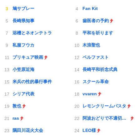
鳩サブレー
Fan Kit
長崎県知事
歯医者の予約
浴槽とネオンテトラ
平和を祈ります
私服フウカ
木浪聖也
プリキュア映画
ベルファスト
小笠原近海
長崎平和祈念式典
米兵の性的暴行事件
スクール革命
シリア代表
vvaren
敦也
レモンクリームパスタ
ras
阿波おどりで不適切な動画
隅田川花火大会
LEO様