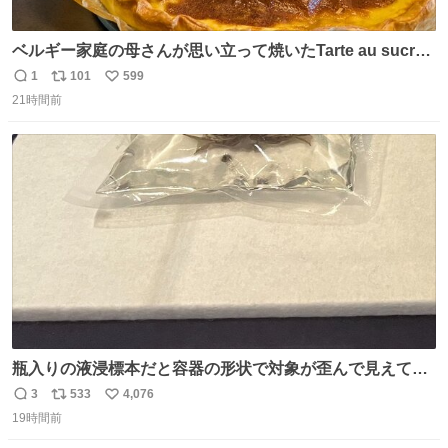
ベルギー家庭の母さんが思い立って焼いたTarte au sucre
は「砂糖のケーキ」。パイ生地に砂糖をたっぷり振りか
1
101
599
返
リ
い
け、クリームと卵の液を注いで焼くだけ。溶けた砂糖はね
21時間前
信
ポ
い
っとり甘い層になり、懐かしい味。「フランス北部とベル
数
ス
ね
ギーのだよ」というこれ、素朴な焼菓子に見えてナポレオ
ト
数
数
ン戦争の歴史があった。
瓶入りの液浸標本だと容器の形状で対象が歪んで見えてし
まうことから、なるべく歪みがない状態で観察しやすいよ
3
533
4,076
返
リ
い
うにこのような形で保存していると前に科博の先生から教
19時間前
信
ポ
い
えてもらった #国立科学博物館
数
ス
ね