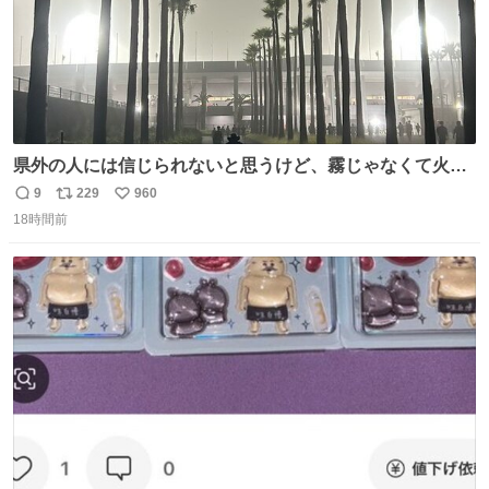
県外の人には信じられないと思うけど、霧じゃなくて火山
灰です🌋 #桜島
9
229
960
返
リ
い
18時間前
信
ポ
い
数
ス
ね
ト
数
数