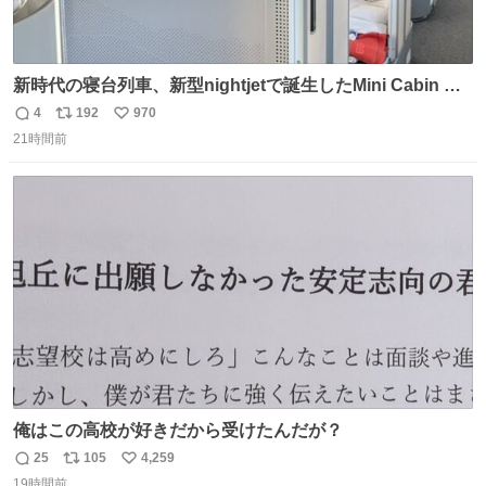
新時代の寝台列車、新型nightjetで誕生したMini Cabin ま
さに走るカプセルホテルといった感じで、一人旅で利用す
4
192
970
返
リ
い
るのにはちょうどいい設備。 他の人も言ってましたが、サ
21時間前
信
ポ
い
ンライズの後継に欲しい…
数
ス
ね
ト
数
数
俺はこの高校が好きだから受けたんだが？
25
105
4,259
返
リ
い
19時間前