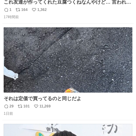
これ友達が作ってくれた豆腐つくねなんやけど… 言われる
まで豆腐って気づかなかった🤣✨ふわふわで食べ応えある
1
164
1,362
返
リ
い
し普通につくねより好きかもしれん🥹🤍 ダイエット中でも
17時間前
信
ポ
い
罪悪感なく食べられるの最高👇
数
ス
ね
ト
数
数
それは定価で買ってるのと同じだよ
29
101
11,269
返
リ
い
1日前
信
ポ
い
数
ス
ね
ト
数
数