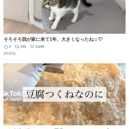
そろそろ我が家に来て1年、大きくなったね☺️🤍
2
390
6,698
返
リ
い
8時間前
信
ポ
い
数
ス
ね
ト
数
数