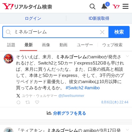
i
ログイン
ID新規取得
検索
キ
ー
話題
最新
画像
動画
ユーザー
ウェブ検索
ワ
そういえば、来月、
ミネルゴーレム
のamiiboが発売さ
ー
れるけど、Switch2とSDカードexpress512GBも早けれ
ド
ば、来月に買うんだったな。 また、口座の残高と相談
を
して、本体とSDカードexpress、そして、3千円分のプ
消
リペイドカード最優先し、彼女のamiiboは10月以降に
す
買ってみるか考えるか。
#
Switch2
#
amiibo
ユウヤ・ウェルサマー
@
j5wellsummer
8月6日(木) 22:44
分析グラフを見る
『ティアキン』
ミネルゴーレム
の amiiboが9月17日発