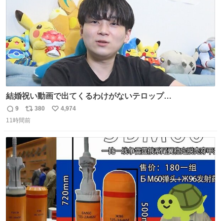
結婚祝い動画で出てくるわけがないテロップ
youtu.be/4pJ7U22AYtw
9
380
4,974
返
リ
い
11時間前
信
ポ
い
数
ス
ね
ト
数
数