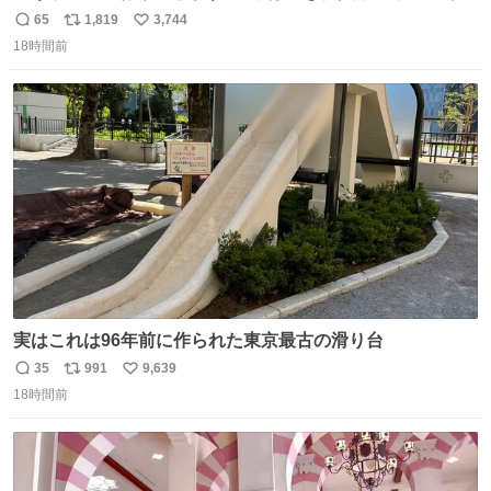
しが決まり、どうしても処分して欲しくない食器棚と机の
65
1,819
3,744
返
リ
い
引き取り手を探しております この2つは私の祖母が当初一
18時間前
信
ポ
い
目惚れで購入したもので、祖母はc型肝炎で58歳という若
数
ス
ね
さで亡くなりましたが、この家具達をとても大切にしてお
ト
数
数
りました 続く↓
実はこれは96年前に作られた東京最古の滑り台
35
991
9,639
返
リ
い
18時間前
信
ポ
い
数
ス
ね
ト
数
数