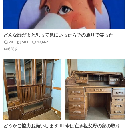
どんな顔だよと思って見にいったらその通りで笑った
28
583
12,662
返
リ
い
14時間前
信
ポ
い
数
ス
ね
ト
数
数
どうかご協力お願いします🙇‍♂️ 今は亡き祖父母の家の取り壊