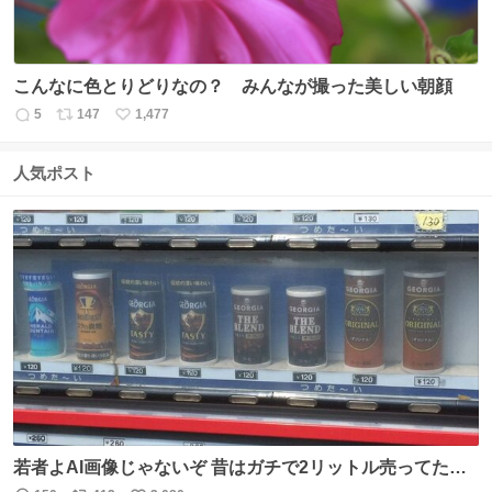
こんなに色とりどりなの？ みんなが撮った美しい朝顔
5
147
1,477
返
リ
い
信
ポ
い
数
ス
ね
人気ポスト
ト
数
数
若者よAI画像じゃないぞ 昔はガチで2リットル売ってたん