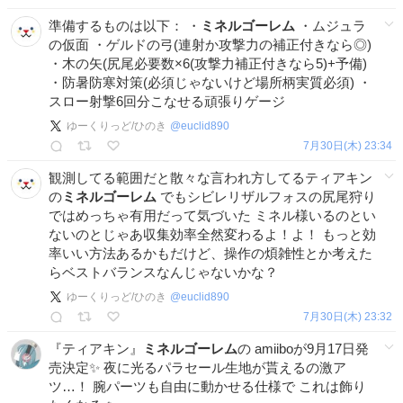
準備するものは以下： ・
ミネルゴーレム
・ムジュラ
の仮面 ・ゲルドの弓(連射か攻撃力の補正付きなら◎)
・木の矢(尻尾必要数×6(攻撃力補正付きなら5)+予備)
・防暑防寒対策(必須じゃないけど場所柄実質必須) ・
スロー射撃6回分こなせる頑張りゲージ
ゆーくりっど/ひのき
@
euclid890
7月30日(木) 23:34
観測してる範囲だと散々な言われ方してるティアキン
の
ミネルゴーレム
でもシビレリザルフォスの尻尾狩り
ではめっちゃ有用だって気づいた ミネル様いるのとい
ないのとじゃあ収集効率全然変わるよ！よ！ もっと効
率いい方法あるかもだけど、操作の煩雑性とか考えた
らベストバランスなんじゃないかな？
ゆーくりっど/ひのき
@
euclid890
7月30日(木) 23:32
『ティアキン』
ミネルゴーレム
の amiiboが9月17日発
売決定✨ 夜に光るパラセール生地が貰えるの激ア
ツ…！ 腕パーツも自由に動かせる仕様で これは飾り