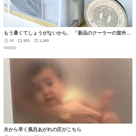
もう暑くてしょうがないから、 「新品のクーラーの室外機
のミニチュア」 でも見ていってよ
19
405
2,289
返
リ
い
5時間前
信
ポ
い
数
ス
ね
ト
数
数
夫から早く風呂あがれの圧がこちら