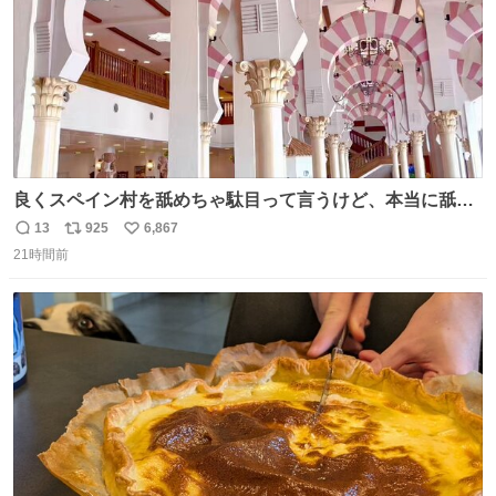
良くスペイン村を舐めちゃ駄目って言うけど、本当に舐め
ちゃ行けないのはスペィン村ホテル🏛🏨 だってロビーから
13
925
6,867
返
リ
い
中庭抜けるだけでこの有様🤩 ディズニーホテル泊まってる
21時間前
信
ポ
い
場所じゃない。 5年振りの志摩スペイン村パルケエスパー
数
ス
ね
ニャは益々素晴らしい場所になってる
ト
数
数