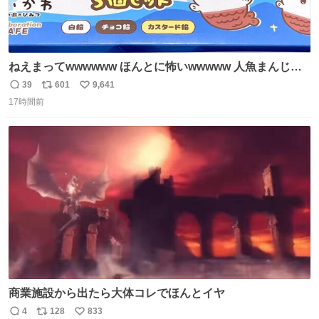
ねえまってwwwwww ほんとに怖いwwwww 人魚まんじゅ
う買ってきたから私も永遠のいのちを…ぐへへ…と思いな
39
601
9,641
返
リ
い
がら1つ食べたら 奥歯欠けたんだけど！！！！？？？ しか
17時間前
信
ポ
い
もガッツリ😭 まんじゅうだよ？？？？？？ ガリッて言っ
数
ス
ね
たから何？と思って口から出したら自分の歯wwwwww セ
ト
数
数
イレーンの呪いじゃん😭
商業施設から出たら大体コレでほんとイヤ
4
128
833
返
リ
い