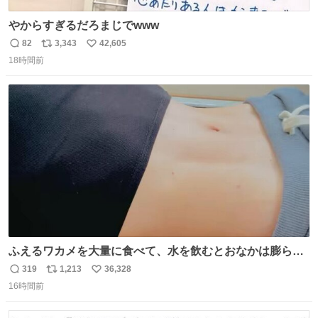
やからすぎるだろまじでwww
82
3,343
42,605
返
リ
い
18時間前
信
ポ
い
数
ス
ね
ト
数
数
ふえるワカメを大量に食べて、水を飲むとおなかは膨ら
む・・・・！？ ⚠️よい子は絶対マネしないでね⚠️ #夏休み
319
1,213
36,328
返
リ
い
の自由研究
16時間前
信
ポ
い
数
ス
ね