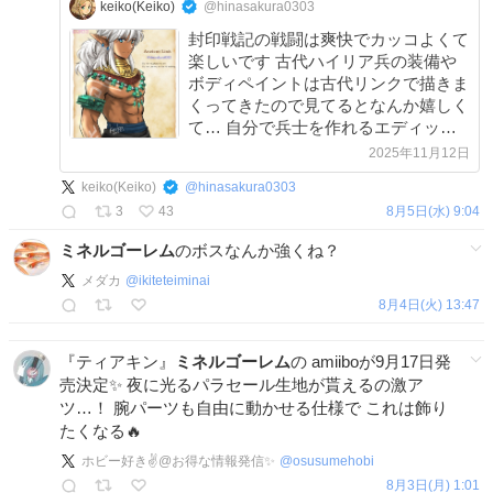
keiko(Keiko)
@hinasakura0303
封印戦記の戦闘は爽快でカッコよくて
楽しいです 古代ハイリア兵の装備や
ボディペイントは古代リンクで描きま
くってきたので見てるとなんか嬉しく
て… 自分で兵士を作れるエディット
モードがあっても面白かったなと思い
2025年11月12日
ました。古代リンクを作って一緒に戦
keiko(Keiko)
@
hinasakura0303
いたいななんて想像もしながら楽しん
3
43
8月5日(水) 9:04
でます☺️
ミネルゴーレム
のボスなんか強くね？
メダカ
@
ikiteteiminai
8月4日(火) 13:47
『ティアキン』
ミネルゴーレム
の amiiboが9月17日発
売決定✨ 夜に光るパラセール生地が貰えるの激ア
ツ…！ 腕パーツも自由に動かせる仕様で これは飾り
たくなる🔥
ホビー好き✌️@お得な情報発信✨
@
osusumehobi
8月3日(月) 1:01