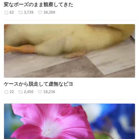
変なポーズのまま観察してきた
62
3,739
38,389
返
リ
い
信
ポ
い
数
ス
ね
ト
数
数
ケースから脱走して虚無なピヨ
22
2,450
18,236
返
リ
い
信
ポ
い
数
ス
ね
ト
数
数