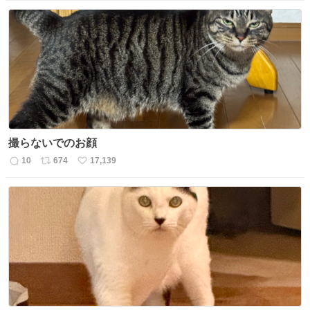
信
ポ
い
数
ス
ね
ト
数
数
撮らないでのお顔
10
674
17,139
返
リ
い
信
ポ
い
数
ス
ね
ト
数
数