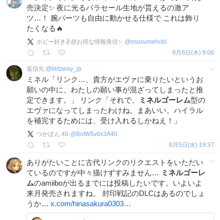
売決定✨ 夜に光るパラセール生地が貰えるの激ア
ツ…！ 腕パーツも自由に動かせる仕様で これは飾り
たくなる🔥
ホビー好き✌️@お得な情報発信✨
@
osusumehobi
8月6日(木) 9:06
返信先:
@
blitzway_jp
ミネル「リンク…、貴方がエヴァに乗りたいというお
願いの中に、わたしの願い事が混ざってしまったと推
定できます。」 リンク「それで、
ミネルゴーレム
型の
エヴァになってしまったわけね。まあいい。ハイラル
を補完するためには、受け入れるしかねえ！」
つかぽん.40
@
BotW5v0x3A40
8月5日(水) 19:37
ありがたいことに古代リンクのリクエストをいただい
ているのですが中々描けずすみません…
ミネルゴーレ
ム
のamiiboが出るまでには投稿したいです。いよいよ
来月発売されますね。 封印戦記のDLCはあるのでしょ
うか…
x.com/hinasakura0303…