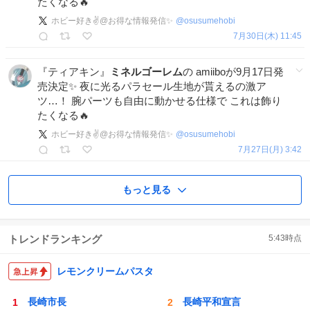
たくなる🔥
ホビー好き✌️@お得な情報発信✨
@
osusumehobi
7月30日(木) 11:45
『ティアキン』
ミネルゴーレム
の amiiboが9月17日発
売決定✨ 夜に光るパラセール生地が貰えるの激ア
ツ…！ 腕パーツも自由に動かせる仕様で これは飾り
たくなる🔥
ホビー好き✌️@お得な情報発信✨
@
osusumehobi
7月27日(月) 3:42
もっと見る
トレンドランキング
5:43
時点
レモンクリームパスタ
長崎市長
長崎平和宣言