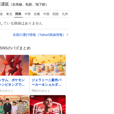
れました。 あとで
数
車遅延
（在来線、私鉄、地下鉄）
フトクリーム買っ
やろうと思いまし
道
東北
関東
中部
近畿
中国
四国
九州
。
している路線はありません
全国の運行情報（Yahoo!路線情報）
SNSのバズまとめ
0
ッサム、ポケモン
ジェラトーニ新作パ
ャンピオンズで上
ーカー＆ショルダー
構築続出 「抜き
バッグ登場にファン
件のポスト
70
件のポスト
は戦えない」声が
歓喜「欲しい」「可
数
愛い」