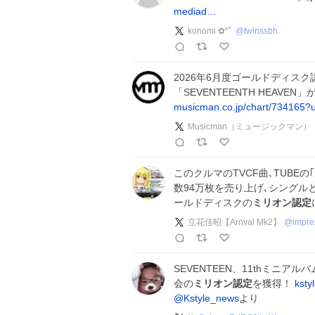
mediad…
konomi ✿*ﾟ
@
twinssbh
2026年6月度ゴールドディスク認定
「SEVENTEENTH HEAVEN」
musicman.co.jp/chart/734165
Musicman（ミュージックマン）
このクルマのTVCF曲､TUBE
数94万枚を売り上げ､シングル
ールドディスクの
ミリオン認定
立花佳昭【Arnval Mk2】
@
impre
SEVENTEEN、11thミニアル
会の
ミリオン認定
を獲得！
ksty
@Kstyle_news
より