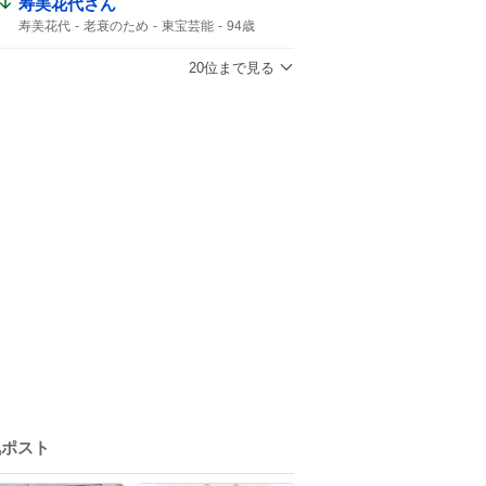
寿美花代さん
寿美花代
老衰のため
東宝芸能
94歳
髙嶋政宏
高島忠夫
最期の最期
最期の最期まで...
高嶋政宏
おしどり夫婦
20位まで見る
宝塚歌劇団
最期まで
気ポスト