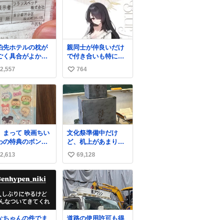
泊先ホテルの枕が
親同士が仲良いだけ
ごく具合がよかっ
で付き合いも特に無
のでどこのメーカ
かったお隣の家に自
2,557
764
い
だろうとタグを見
分とこの親が外せな
スベッド
い用事があるからと
い
いう聞いたことの
半ば強制的に預けら
ね
い会社で困って
れて空き部屋が無い
数
。該当の渋谷区の
からたまに見かける
所にもそんな会社
けどロクに会話した
いっぽいし。
ことも無い一人娘と
、まって 映画ちい
文化祭準備中だけ
oogleで尋ねてもフ
同じ部屋で寝るよう
わの特典のボンボ
ど、机上があまりに
ンスベッドってい
に言われ恐る恐る部
ドロップシール も
いじめっぽすぎる
パチモンみたいな
屋の扉を開けた先に
2,613
69,128
い
メルカリにでてる
前の会社のことし
この光景が待ってた
やん #ちいかわ
い
教えてくれないし
時の少年の反応を答
んでる
えよ
ね
数
なちゃんの件でま
道路の使用許可も得