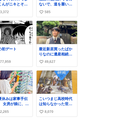
くんがニキとその
ないで、道を塞いだ
族を脅してるけど
まま解体作業して
3,372
585
い
対間違えてる。 悪
る。 写真を撮ろうと
のは誹謗中傷した
したら「勝手に写真
い
達でしょ。こんな
撮るな馬鹿野郎」と
ね
みなちゃん望んで
罵倒されるなど。
数
いし曲がった正義
ぎる
の初デート
最近新居買ったばか
りなのに遺産相続で
家もらっちゃった長
77,959
49,627
い
男
い
ね
数
夏休みは家事手伝
こいつまじ高校時代
】 女房が娘に、働
は知らなかった世界
たらバイト代もら
史が溢れすぎてて
2,265
8,070
い
ば？と言ったら、
𝑩𝑰𝑮 𝑳𝑶𝑽𝑬＿＿
は、いらない、と
い
って黙々と働いて
ね