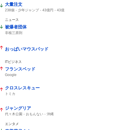
大量注文
238個
少年ジャンプ
43億円
43億
キャンセル
ジャンプ
ジャンプ+
ニュース
被爆者団体
非核三原則
おっぱいマウスパッド
ITビジネス
フランスベッド
Google
クロスレスキュー
トミカ
ジャングリア
代々木公園
おもんない
沖縄
エンタメ