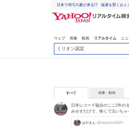
日本で45℃の夏が来る!? 猛暑を賢くお
ウェブ
画像
動画
リアルタイム
ニュ
画像・動画
すべて
日本レコード協会のここ2年の
みせすだけで、怖くて泣いちゃ
はやまん
@hayaman0925