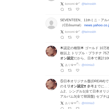
konomi ✿*ﾟ
@
twinssbh
SEVENTEEN、11thミニ・アル
（CDJournal）
news.yahoo.co.j
konomi ✿*ﾟ
@
twinssbh
🌟認定の種類🌟 ゴールド 10
枚以上 トリプル・プラチナ 75
オン認定
だから、日本で累計10
あり💎🪽ྀི✨
@
ririmia3
⑤日本オリジナル盤(DREAM
の
ミリオン認定
❣️ 参考までに…
ム2、シングル1(全て日本オリジ
アルバム3(全て韓国盤) セブ
あり💎🪽ྀི✨
@
ririmia3