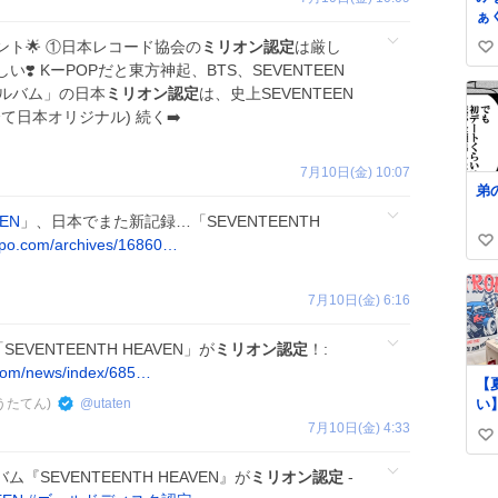
ぁ
家
ント🌟 ①日本レコード協会の
ミリオン認定
は厳し
い
絶
️ KーPOPだと東方神起、BTS、SEVENTEEN
い
い
盤アルバム」の日本
ミリオン認定
は、史上SEVENTEEN
人
ね
全て日本オリジナル) 続く➡️
の
数
な
す
7月10日(金) 10:07
弟
EN
」、日本でまた新記録…「SEVENTEENTH
po.com/archives/16860…
い
い
ね
7月10日(金) 6:16
数
um 「SEVENTEENTH HEAVEN」が
ミリオン認定
！:
com/news/index/685…
【
うたてん)
@
utaten
い
い
7月10日(金) 4:33
い
え
娘
い
バム『SEVENTEENTH HEAVEN』が
ミリオン認定
-
言
ね