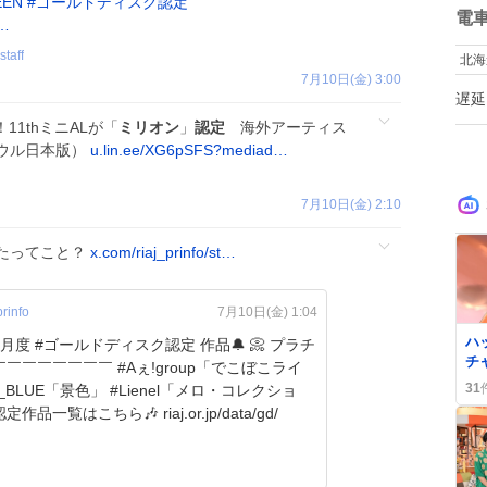
EEN
#
ゴールドディスク認定
く
数
電
n…
ソ
て
taff
北海
た
7月10日(金) 3:00
遅延
11thミニALが「
ミリオン
」
認定
海外アーティス
ウル日本版）
u.lin.ee/XG6pSFS?mediad…
7月10日(金) 2:10
たってこと？
x.com/riaj_prinfo/st…
rinfo
7月10日(金) 1:04
0
ハ
月度 #ゴールドディスク認定 作品🔔 📀 プラチ
チ
￣￣￣￣￣￣￣￣ #Aぇǃgroup「でこぼこライ
位
31
I_BLUE「景色」 #Lienel「メロ・コレクショ
で
 ▼認定作品一覧はこちら🎶 riaj.or.jp/data/gd/
多