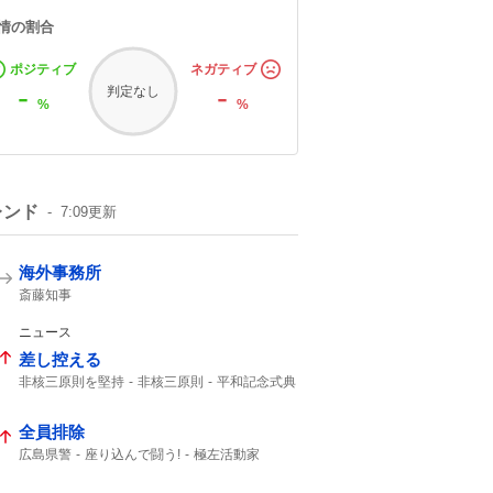
情の割合
ポジティブ
ネガティブ
-
-
判定なし
%
%
レンド
7:09
更新
海外事務所
斎藤知事
ニュース
差し控える
非核三原則を堅持
非核三原則
平和記念式典
広島平和記念式典
全員排除
広島県警
座り込んで闘う!
極左活動家
平和記念公園
座り込んで
広島市中区