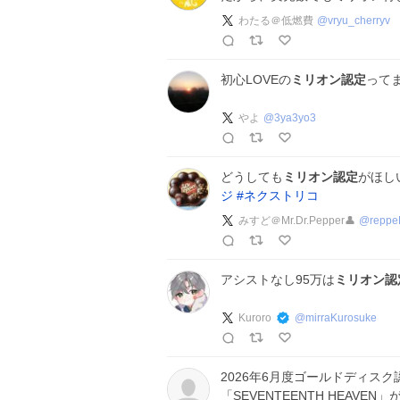
わたる＠低燃費
@
vryu_cherryv
初心LOVEの
ミリオン認定
ってま
やよ
@
3ya3yo3
どうしても
ミリオン認定
がほしい
ジ
#
ネクストリコ
みすど＠Mr.Dr.Pepper👤
@
reppe
アシストなし95万は
ミリオン認
Kuroro
@
mirraKurosuke
2026年6月度ゴールドディスク認定
「SEVENTEENTH HEAVEN」