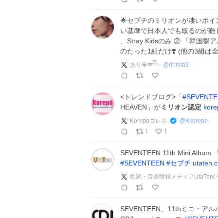
🌟セブチのミリオンが凄いポイ
い基準で日本人でも取るのが難しい❣
、Stray Kidsのみ ② 「韓国
のたった1組だけ❣️ (他の3組は
あり💎🪽ྀི✨
@
ririmia3
<トレンドブログ>「
#
SEVENTE
HEAVEN」が
ミリオン認定
kore
Korepoコレポ
@
Kkorepo
1
1
SEVENTEEN 11th Mini Alb
#
SEVENTEEN
#
セブチ
utaten.
歌詞・音楽情報メディアUtaTen(
SEVENTEEN、11thミニ・アル