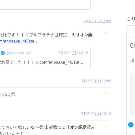
ミ
8月2日(日) 15:03
記録です！ トリプルプラチナは確定、
ミリオン認
om/anosaka_46/sta…
0
@anosaka_46
7月27日(月) 12:12
ポ
でした！！！ x.com/anosaka_46/sta…
7月27日(月) 12:59
ねえ🥹
7月21日(火) 13:13
しておいて欲しいな〜🥹 出荷数は
ミリオン認定
済み
きたいよ〜！