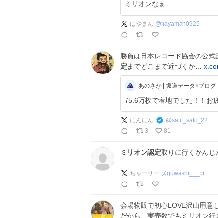
ミリオンなぁ
はやまん
@
hayaman0925
勝負は日本レコード協会の公式
定
までどこまで近づくか…
x.c
あのさか | 坂道データ×ブログ
75.6万枚で着地でした！！お疲れ様
にんにん
@
sato_sato_22
3
81
ミリオン認定
取りに行くかんじか
ちゃーりー
@
guwashi___pi
会場物販で初心LOVE沢山用意
だから、実売数でもミリオン行