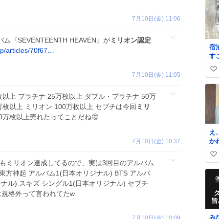
7月10日(金) 11:06
バム『SEVENTEENTH HEAVEN』が
ミリオン認定
宿
p/articles/70f67…
す
た
い
ー
7月10日(金) 11:05
たら フラソ
い
と
ね
万枚以上 プラチナ 25万枚以上 ダブル・プラチナ 50万
な
数
万枚以上 ミリオン 100万枚以上 セブチは今回
ミリ
る
0万枚以上売れたってことだね🤔
住
な
え
G
か
7月10日(金) 10:37
ラ
ン
う
い
う
名
)でもミリオン達成してるので、実は3回目のアルバム
い
か
 東方神起 アルバム1(日本オリジナル) BTS アルバ
詰
ね
ナル) スキズ シングル1(日本オリジナル) セブチ
数
チは規格外って言われてたw
み
7月10日(金) 10:09