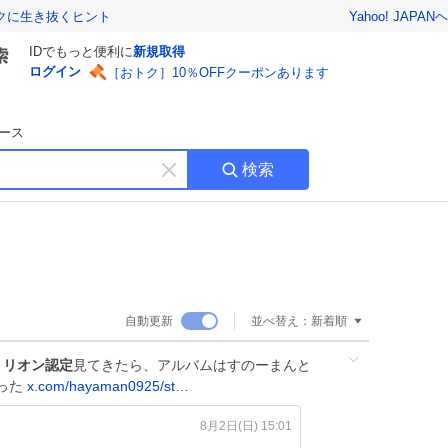
Yahoo! JAPAN
ヘ
トクに生き抜くヒント
IDでもっと便利に
新規取得
ログイン
［おトク］10％OFFクーポンあります
ース
検索
キ
ー
ワ
ー
ド
を
消
自動更新
並べ替え：
新着順
す
ミリオン認定
見てきたら、アルバムはすのーまんと
った
x.com/hayaman0925/st…
8月2日(日) 15:01