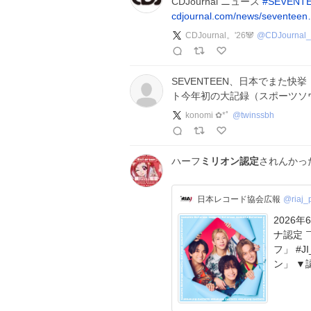
CDJournal ニュース
#
SEVENT
cdjournal.com/news/seventee
CDJournal。'26🐼
@
CDJournal_s
SEVENTEEN、日本でまた快挙！
ト今年初の大記録（スポーツソ
konomi ✿*ﾟ
@
twinssbh
ハーフ
ミリオン認定
されんかっ
日本レコード協会広報
@riaj_p
2026年6
ナ認定 
フ」 #J
ン」