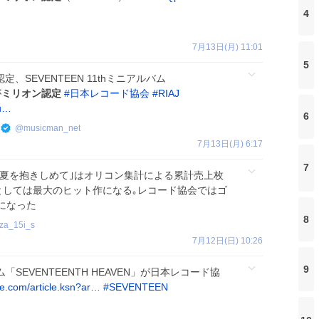
4
7月13日(月) 11:01
5
、SEVENTEEN 11thミニアルバム
が
ミリオン認定
#
日本レコード協会
#
RIAJ
?u…
6
@
musicman_net
7月13日(月) 6:17
7
の｢夏を抱きしめて｣はオリコン集計による累計売上枚
としては最大のヒット作になる｡レコード協会ではゴ
になった
8
za_15i_s
7月12日(日) 10:26
9
バム「SEVENTEENTH HEAVEN」が日本レコード協
le.com/article.ksn?ar…
#
SEVENTEEN