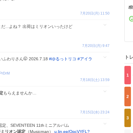
感
7月20日(月) 11:50
だ...よね？ 出荷はミリオンいったけど
7月20日(月) 9:47
ト
ふわりさん🤭 2026.7.18
#
ゆるっトリコ
#
アイラ
PrDrM
1
7月18日(土) 13:59
定
もらえませんか…
2
7月15日(水) 23:24
3
、SEVENTEEN 11thミニアルバム
が
ミリオン認定
（Musicman）
u.lin.ee/QpcVYFL?