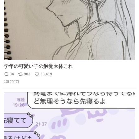
数
学年の可愛い子の触覚大体これ
34
902
33,419
返
リ
い
13時間前
信
ポ
い
数
ス
ね
ト
数
数