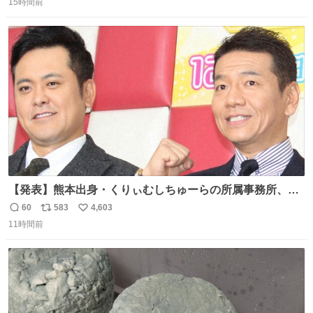
15時間前
信
ポ
い
数
ス
ね
ト
数
数
【発表】熊本出身・くりぃむしちゅーらの所属事務所、被
災地に義援金寄付 news.livedoor.com/article/detail… くり
60
583
4,603
返
リ
い
ぃむしちゅーやマツコ、有働由美子らが所属する芸能事務
11時間前
信
ポ
い
所「チャッターボックス」が7日、公式サイトを更新。熊
数
ス
ね
本地震の被災地支援のため義援金を寄付したことを公表し
ト
数
数
た。