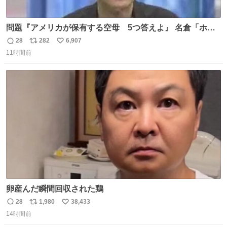
問題『アメリカが保有する空母 5つ答えよ』 名倉「ホン
マごめん、日本」
28
282
6,907
返
リ
い
11時間前
信
ポ
い
数
ス
ね
ト
数
数
卵産んだ瞬間回収された鶏
28
1,980
38,433
返
リ
い
14時間前
信
ポ
い