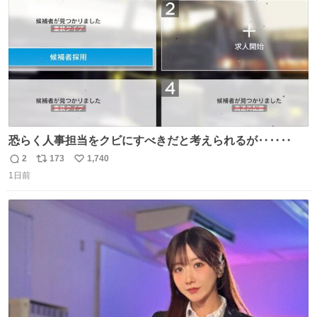
恐らく人事担当をクビにすべきだと考えられるが‥‥‥
2
173
1,740
返
リ
い
1日前
信
ポ
い
数
ス
ね
ト
数
数