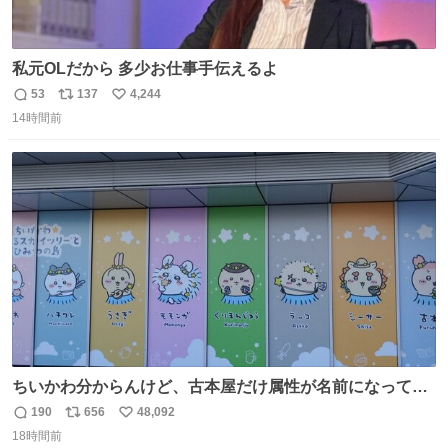
私元OLだから 多少お仕事手伝えるよ
53
137
4,244
返
リ
い
14時間前
信
ポ
い
数
ス
ね
ト
数
数
ちいかわ分からんけど、古本屋だけ属性が名前になってる
のはどういうこと？
190
656
48,092
返
リ
い
18時間前
信
ポ
い