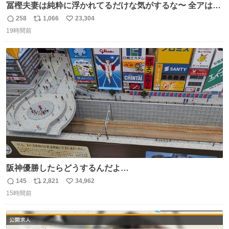
冨樫夫妻は純粋に浮かれてるだけな気がするな〜 全アはこ
こに自分の市場価値的なものを上乗せするので、 すっぴん
258
1,066
23,304
返
リ
い
＆寝起きのボサボサ頭でも「今日も可愛いね」が止まらな
19時間前
信
ポ
い
い。放っておくと永遠に髪撫でてきて作業進まない()
数
ス
ね
156cm40kg、年中日焼け止めとお友達の私より綺麗な手や
ト
数
数
めてもろて とか言う
阪神優勝したらどうするんだよ…
145
2,821
34,962
返
リ
い
15時間前
信
ポ
い
数
ス
ね
ト
数
数