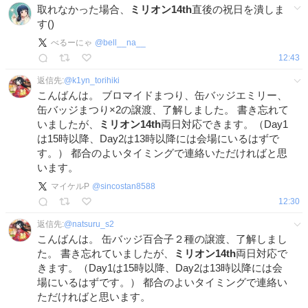
取れなかった場合、
ミリオン14th
直後の祝日を潰しま
す()
べるーにゃ
@
bell__na__
12:43
返信先:
@
k1yn_torihiki
こんばんは。 ブロマイドまつり、缶バッジエミリー、
缶バッジまつり×2の譲渡、了解しました。 書き忘れて
いましたが、
ミリオン14th
両日対応できます。（Day1
は15時以降、Day2は13時以降には会場にいるはずで
す。） 都合のよいタイミングで連絡いただければと思
います。
マイケルP
@
sincostan8588
12:30
返信先:
@
natsuru_s2
こんばんは。 缶バッジ百合子２種の譲渡、了解しまし
た。 書き忘れていましたが、
ミリオン14th
両日対応で
きます。（Day1は15時以降、Day2は13時以降には会
場にいるはずです。） 都合のよいタイミングで連絡い
ただければと思います。