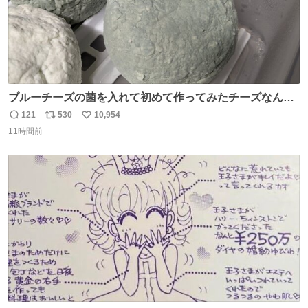
ブルーチーズの菌を入れて初めて作ってみたチーズなんだ
けど 本能でちょっとヤバいと思っちゃう見た目だな
121
530
10,954
返
リ
い
11時間前
信
ポ
い
数
ス
ね
ト
数
数