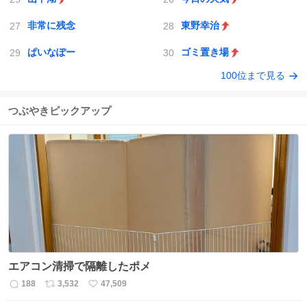
非常に残念
東野幸治
ぱいなぽー
ゴミ置き場
100位まで見る
つぶやきピックアップ
エアコン清掃で隔離したポメ
188
3,532
47,509
返
リ
い
信
ポ
い