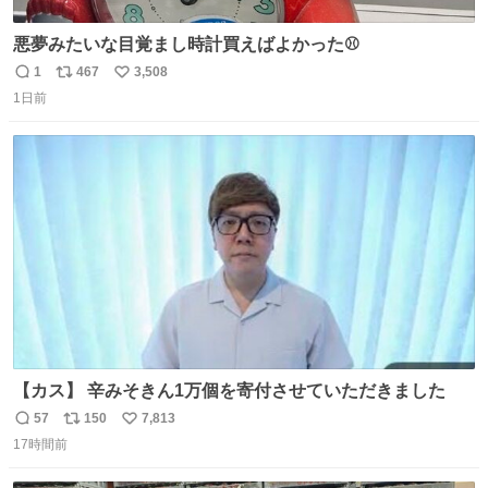
悪夢みたいな目覚まし時計買えばよかった⚾
1
467
3,508
返
リ
い
1日前
信
ポ
い
数
ス
ね
ト
数
数
【カス】 辛みそきん1万個を寄付させていただきました
57
150
7,813
返
リ
い
17時間前
信
ポ
い
数
ス
ね