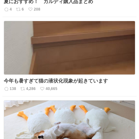
夏におすすめ！ カルディ購入品まとめ
4
6
208
返
リ
い
信
ポ
い
数
ス
ね
ト
数
数
今年も暑すぎて猫の液状化現象が起きています
138
4,286
40,665
返
リ
い
信
ポ
い
数
ス
ね
ト
数
数