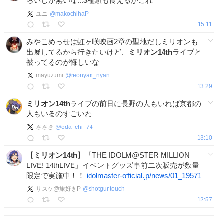
らいしか無いな...3種類も食えるかこれ
ユニ
@
makochihaP
15:11
みやこめっせは虹ヶ咲映画2章の聖地だしミリオンも
出展してるから行きたいけど、
ミリオン14th
ライブと
被ってるのが悔しいな
mayuzumi
@
reonyan_nyan
13:29
ミリオン14th
ライブの前日に長野の人もいれば京都の
人もいるのすごいわ
ささき
@
oda_chi_74
13:10
【
ミリオン14th
】「THE IDOLM@STER MILLION
LIVE! 14thLIVE」イベントグッズ事前二次販売が数量
限定で実施中！！
idolmaster-official.jp/news/01_19571
サスケ@旅好きP
@
shotguntouch
12:57