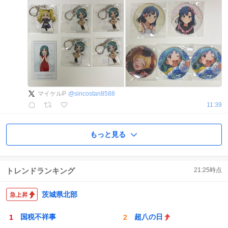
マイケルP
@
sincostan8588
11:39
もっと見る
トレンドランキング
21:25
時点
茨城県北部
国税不祥事
超八の日