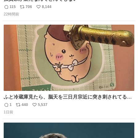
115
706
8,144
返
リ
い
22時間前
信
ポ
い
数
ス
ね
ト
数
数
ふと冷蔵庫見たら、脳天を三日月宗近に突き刺されてるく
りまんじゅうパイセンが
1
440
5,537
返
リ
い
1日前
信
ポ
い
数
ス
ね
ト
数
数