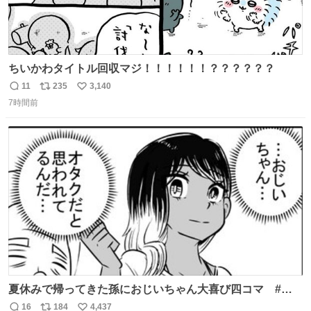
ちいかわタイトル回収マジ！！！！！！？？？？？？
11
235
3,140
返
リ
い
7時間前
信
ポ
い
数
ス
ね
ト
数
数
夏休みで帰ってきた孫におじいちゃん大喜び四コマ #四
コマ漫画 #Web漫画 #漫画が読めるハッシュタグ
16
184
4,437