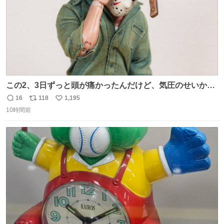
この2、3日ずっと頭が痛かったんだけど、気圧のせいかし
ら…
16
118
1,195
返
リ
い
10時間前
信
ポ
い
数
ス
ね
ト
数
数