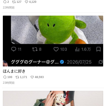
ｗｗｗｗｗｗ
2
127
4,120
返
リ
い
22時間前
信
ポ
い
数
ス
ね
ト
数
数
ほんまに好き
100
1,171
48,593
返
リ
い
23時間前
信
ポ
い
数
ス
ね
ト
数
数