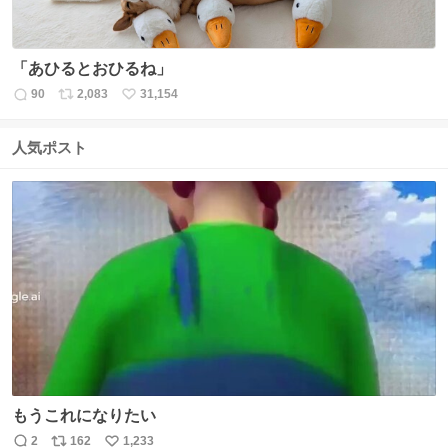
「あひるとおひるね」
90
2,083
31,154
返
リ
い
信
ポ
い
数
ス
ね
人気ポスト
ト
数
数
もうこれになりたい
2
162
1,233