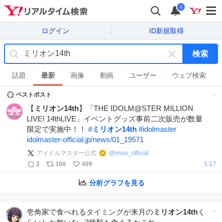
i
ログイン
ID新規取得
検索
キ
ー
話題
最新
画像
動画
ユーザー
ウェブ検索
ワ
ベストポスト
ー
ド
【
ミリオン14th
】「THE IDOLM@STER MILLION
を
LIVE! 14thLIVE」イベントグッズ事前二次販売が数量
消
限定で実施中！！
#
ミリオン14th
#
idolmaster
す
idolmaster-official.jp/news/01_19571
アイドルマスター公式
@
imas_official
2
160
409
5:17
分析グラフを見る
壱角家で食べれるタイミングが来月の
ミリオン14th
く