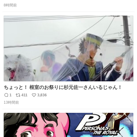
返
リ
い
8時間前
信
ポ
い
数
ス
ね
ト
数
数
ちょっと！ 根室のお祭りに杉元佐一さんいるじゃん！
1
411
3,836
返
リ
い
13時間前
信
ポ
い
数
ス
ね
ト
数
数