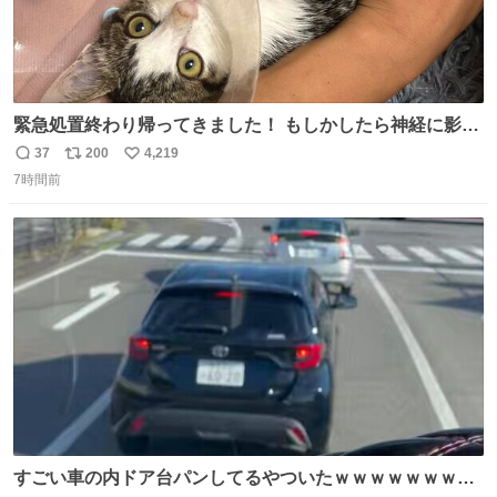
緊急処置終わり帰ってきました！ もしかしたら神経に影響
も出ているのかもと、、その影響で出にくいのもあるかも
37
200
4,219
返
リ
い
との事 内臓エコーもしてみると少し動きが弱いのかもなぁ
7時間前
信
ポ
い
と先生が言っておりました。 明日また病院です！ 帰ってき
数
ス
ね
て弟にぐるぐる言いながら甘えん坊してました☺️
ト
数
数
すごい車の内ドア台パンしてるやついたｗｗｗｗｗｗｗｗ