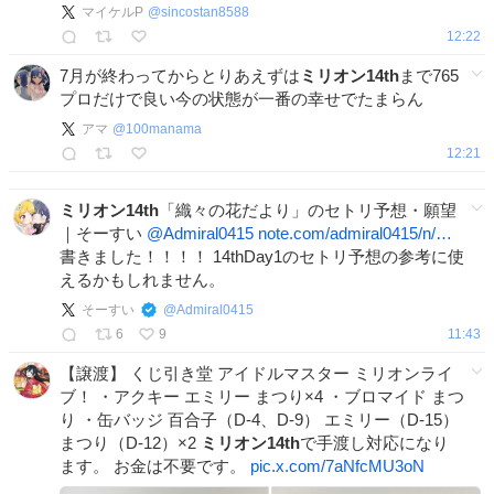
マイケルP
@
sincostan8588
12:22
7月が終わってからとりあえずは
ミリオン14th
まで765
プロだけで良い今の状態が一番の幸せでたまらん
アマ
@
100manama
12:21
ミリオン14th
「織々の花だより」のセトリ予想・願望
｜そーすい
@Admiral0415
note.com/admiral0415/n/…
書きました！！！！ 14thDay1のセトリ予想の参考に使
えるかもしれません。
そーすい
@
Admiral0415
6
9
11:43
【譲渡】 くじ引き堂 アイドルマスター ミリオンライ
ブ！ ・アクキー エミリー まつり×4 ・ブロマイド まつ
り ・缶バッジ 百合子（D-4、D-9） エミリー（D-15）
まつり（D-12）×2
ミリオン14th
で手渡し対応になり
ます。 お金は不要です。
pic.x.com/7aNfcMU3oN