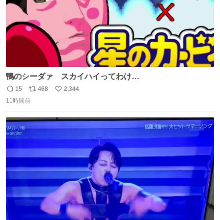
鴨のシーダァ スカイハイってわけ
youtu.be/QbctcHorQyA
15
468
2,344
返
リ
い
11時間前
信
ポ
い
数
ス
ね
ト
数
数