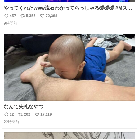
やってくれたwww流石わかってらっしゃる🤣🤣🤣 #Mステ
#西川貴教
457
5,356
72,388
返
リ
い
9時間前
信
ポ
い
数
ス
ね
ト
数
数
なんて失礼なやつ
12
202
17,119
返
リ
い
22時間前
信
ポ
い
数
ス
ね
ト
数