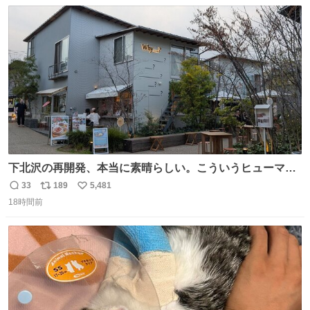
数
ス
ね
ト
数
数
下北沢の再開発、本当に素晴らしい。こういうヒューマン
スケールの開発がいいんだよ。
33
189
5,481
返
リ
い
18時間前
信
ポ
い
数
ス
ね
ト
数
数