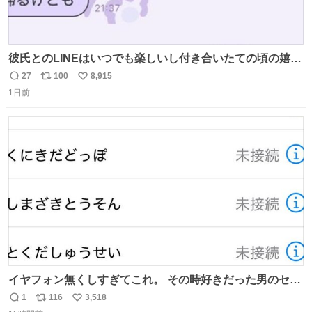
彼氏とのLINEはいつでも楽しいし付き合いたての頃の嬉し
かったLINEは無限にあるけど(同棲前は1日で各50通くらい
27
100
8,915
返
リ
い
送りあってたし)最近嬉しかったのはこれ
1日前
信
ポ
い
数
ス
ね
ト
数
数
イヤフォン無くしすぎてこれ。 その時好きだった男のセコ
ムの名前にしてる
1
116
3,518
返
リ
い