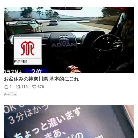
数
ス
ね
ト
数
数
お盆休みの神奈川県 基本的にこれ
2
118
676
返
リ
い
9時間前
信
ポ
い
数
ス
ね
ト
数
数