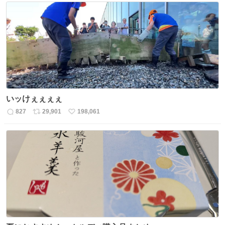
数
ス
ね
ト
数
数
いッけぇぇぇぇ
827
29,901
198,061
返
リ
い
信
ポ
い
数
ス
ね
ト
数
数