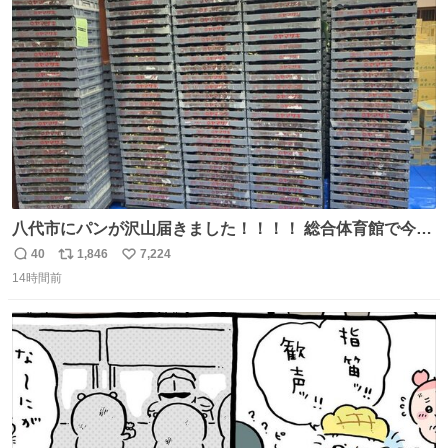
ト
数
数
八代市にパンが沢山届きました！！！！ 総合体育館で今配
ってるそうなので、是非取りに行けそうな方は行ってみて
40
1,846
7,224
返
リ
い
ください💪
14時間前
信
ポ
い
数
ス
ね
ト
数
数