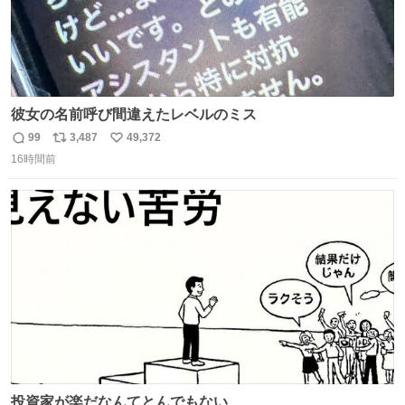
彼女の名前呼び間違えたレベルのミス
99
3,487
49,372
返
リ
い
16時間前
信
ポ
い
数
ス
ね
ト
数
数
投資家が楽だなんてとんでもない