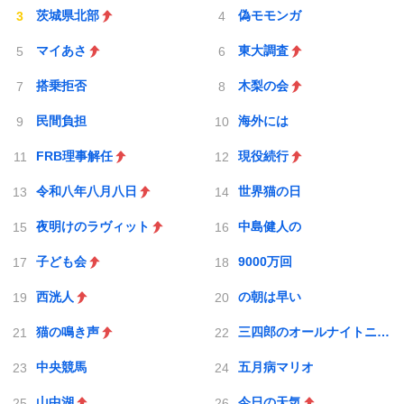
茨城県北部
偽モモンガ
マイあさ
東大調査
搭乗拒否
木梨の会
民間負担
海外には
FRB理事解任
現役続行
令和八年八月八日
世界猫の日
夜明けのラヴィット
中島健人の
子ども会
9000万回
西洸人
の朝は早い
猫の鳴き声
三四郎のオールナイトニッポン0
中央競馬
五月病マリオ
山中湖
今日の天気