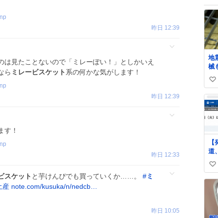
）
rnp
昨日 12:39
地
のは見たことないので「ミレーぽい！」としかいえ
械
なら
ミレービスケット
系の何かな気がします！
ど
い
や
rnp
ね
い
昨日 12:39
か
ね
起
数
ます！
【
rnp
道
昨日 12:33
た
い
明
ビスケット
と芋けんぴでも買っていくか……。
#
ミ
ne
い
arti
土産
note.com/kusuka/n/nedcb…
ね
西
数
お
昨日 10:05
し