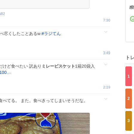
感
a82
7:30
食べ尽くしたことあるw
#
ラジてん
3:49
ト
だけど食べたい 訳あり
ミレービスケット
1箱20袋入
3100…
1
2:19
2
食べてる。 また、食べきってしまいそうだな。
3