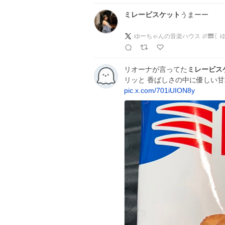
ミレービスケット
うまーー
ゆーちゃんの音楽ハウス 🍖🎹
リオーナが言ってた
ミレービス
リッと 香ばしさの中に優しい甘
pic.x.com/701iUION8y