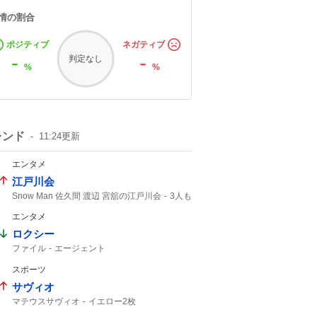
情の割合
ポジティブ
ネガティブ
-
-
判定なし
%
%
レンド
11:24
更新
エンタメ
江戸川会
Snow Man 佐久間 渡辺 宮舘の江戸川会
3人も
2人目
Snow Man
55分
エンタメ
ロクシー
ファイル
エージェント
スポーツ
サヴィオ
マテウスサヴィオ
イエロー2枚
レッドカード
マテウス
イエロー