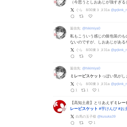
（今思うとしおあじが強すぎる
ぐら 8/30東３ ヌ31a
@
grjknk_
返信先:
@
hikimiya0
私もこういう感じの個包装のも
ないのですが、しおあじがある
ぐら 8/30東３ ヌ31a
@
grjknk_
返信先:
@
hikimiya0
ミレービスケット
っぽい気がし
ぐら 8/30東３ ヌ31a
@
grjknk_
1
1
1
【高知土産】とりあえず
ミレー
レービスケット
#
芋けんぴ
#
お
白馬の玉子様
@
kusuka39
1