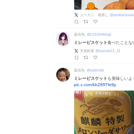
ユーカリ 箱推し
@
yuukariyuuka
返信先:
@
L01i0mitsugi
ミレービスケット
食べたことな
天使鈴星
@
suzuse11_11
返信先:
@
aiaimats
ミレービスケット
も美味しいよ～ヽ
pic.x.com/khZ89Tfe9p