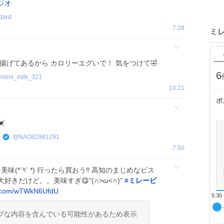
ジオ
dard
7:28
ミ
揚げてあるから カロリーエグいで！ 気をつけて🤣
6
@
mimi_milk_321
10:21
ポ

@
NAO82981291
7:50
(*´༥` *) 行ったら買おう‼️ 高知のまじめなビス
大好きだけど。。美味すぎ😋"(∩>ω<∩)"
#
ミレービ
x.com/wTWkN6UfdU
5:30
ブな内容を含んでいる可能性があるため表示