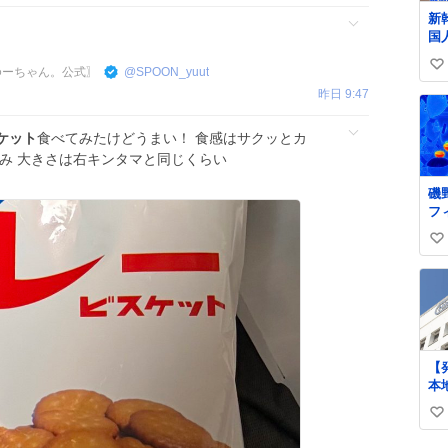
に
新
し
国
っ
に
〖ゆーちゃん。公式〗
@
SPOON_yuut
い
声
い
昨日 9:47
も
施
ね
数
ケット
食べてみたけどうまい！ 食感はサクッとカ
み 大きさは右キンタマと同じくらい
磯
フ
だ
い
い
ね
数
【
本
「S
い
償
も
い