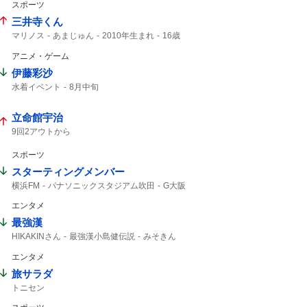
スポーツ
三井寺くん
マリノス
あまじゅん
2010年生まれ
16歳
アニメ・ゲーム
伊藤彩沙
水着イベント
8月中旬
立命館宇治
9回2アウトから
スポーツ
スターティングメンバー
横浜FM
パナソニックスタジアム吹田
G大阪
エンタメ
最強漢
HIKAKINさん
最強漢小島健伝説
みそきん
学生時代から
YouTuber
HIKAKIN
エンタメ
旅サラダ
トニセン