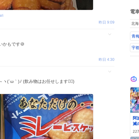
ne
ね
art
数
電
堂
ri
の
昨日 9:09
北海
て
地
青梅
の
年
いかもです🍪
対
宇都
た。
「S
昨日 4:30
C
(´ω｀)ﾉ (飲み物はお任せします🙇‍♂️)
0
阿
滅
が
22