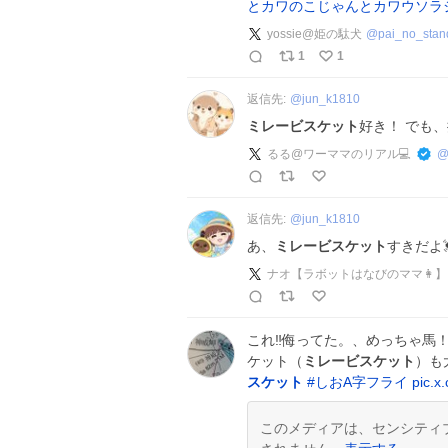
とカワのこじゃんとカワウソラ
yossie@姫の駄犬
@
pai_no_stan
1
1
返信先:
@
jun_k1810
ミレービスケット
好き！ でも、
るる@ワーママのリアル💻
返信先:
@
jun_k1810
あ、
ミレービスケット
すきだよ
ナオ【ラボットはなびのママ👩】
これ‼️侮ってた。、めっちゃ馬！美味
ケット（
ミレービスケット
）も
スケット
#
しおA字フライ
pic.
このメディアは、センシティ