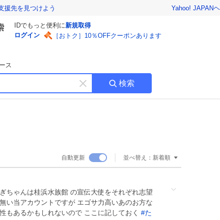
Yahoo! JAPAN
ヘ
支援先を見つけよう
IDでもっと便利に
新規取得
ログイン
［おトク］10％OFFクーポンあります
ース
検索
キ
ー
ワ
ー
ド
を
消
自動更新
並べ替え：
新着順
す
ぎちゃんは桂浜水族館 の宣伝大使をそれぞれ志望
も無い当アカウントですが エゴサ力高いあのお方な
能性もあるかもしれないので ここに記しておく
#
た