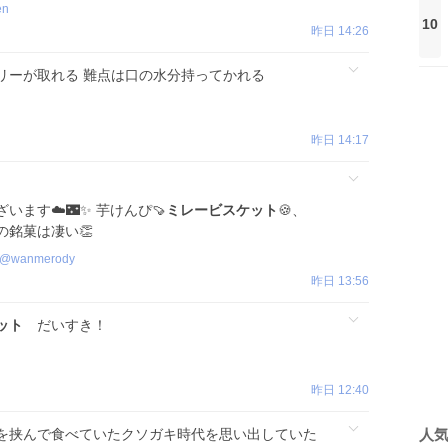
en
10
昨日 14:26
リーが取れる 難点は口の水分持ってかれる
昨日 14:17
います☁️🌃✨ 芋けんぴ🍠
ミレービスケット
🍪、
銘菓は凄い👏
@
wanmerody
昨日 13:56
ット
だいすき！
昨日 12:40
人
を挟んで食べていたクソガキ時代を思い出していた