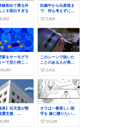
ついて声明を公表
幹線初めて乗る外
妊娠中から出産後ま
た。「第三者によ
人ニキ面白すぎる
で、何も考えずにサ
て駅構内放送設備
ッと持って行けるよ
外部から不正に音
8,932
2,920
い
うなショルダーバッ
が流された可能性
グが欲しいな〜と思
い
含めて確認を実
っていたのだけど
」と説明した。
ね
snidelでめちゃくち
数
ゃピッタリなものを
見つけたので買っ
た！✨ スマホと小物
野家をサーモグラ
このシーンで抜いた
とペットボトルが入
ィーで見た時これ
ことのある人が果た
るの最高すぎる🥹 し
ったら怖い
して世にどれほどい
かもスマホ入れ独立
35,087
2,412
い
ることか このアカウ
してるしファスナー
ントに辿り着いた皆
い
ない！地味に嬉しい
さんとは、ロボコッ
やつ！！！
ね
プ2についてこれから
数
もぜひ語り合ってい
きたい
発表】任天堂が熊
オラは一番美しい苗
地震支援、
字を 嫁に贈りたい
witch 2」など無
（0/16) #コルクマン
9,300
14,126
い
修理へ 保証切れで
ガ専科
対象
い