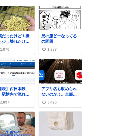
震だったけど！機
兄の服どーなってる
も少し壊れたけ
の問題
！！稲刈り開始
1,070
1,887
い
！！！🌾 米食べて
！！！！！www た
い
きライスセンター
ね
動します😂
数
発表】西日本鉄
アプリ名も収められ
、駅構内で流れ
ないのかよ。全部ダ
“不適切音声”に声
サくて本当に凄い。
2,897
3,426
い
「被害届も検討」
https://t.co/LemyLG
ws.livedoor.com/
yVkR
い
cle/detail… 4日に
ね
鉄福岡（天神）駅
数
よび薬院駅で発生
た駅構内放送事案