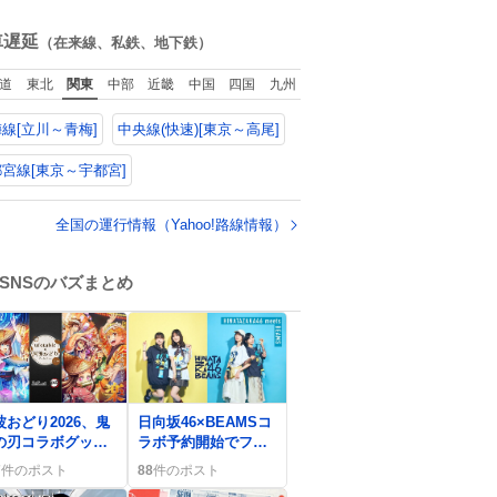
ws.livedoor.com/
ね
icle/detail… 任天
数
車遅延
（在来線、私鉄、地下鉄）
が令和8年熊本地震
被災者支援とし
道
東北
関東
中部
近畿
中国
四国
九州
、災害救助法適用
域からの同社製品
線[立川～青梅]
中央線(快速)[東京～高尾]
修理について、27
2月1日まで無償で
応すると発表し
宮線[東京～宇都宮]
「Switch 2」や
witch」「Joy-
全国の運行情報（Yahoo!路線情報）
on」などが対象。
SNSのバズまとめ
0
波おどり2026、鬼
日向坂46×BEAMSコ
の刃コラボグッズ
ラボ予約開始でファ
登場でファン歓喜
ン歓喜「欲しい」
7
件のポスト
88
件のポスト
「最高すぎる」感が