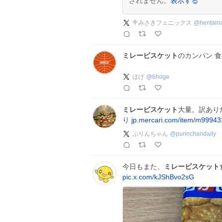
されません。
表示する
🍭みさきフェニックス
@
hentain
ミレービスケット
のカンパン 
ほげ
@
6hoge
ミレービスケット
大量。訳あり
り
jp.mercari.com/item/m9994
ぷりんちゃん
@
purinchandaily
今日もまた、
ミレービスケット
pic.x.com/kJShBvo2sG