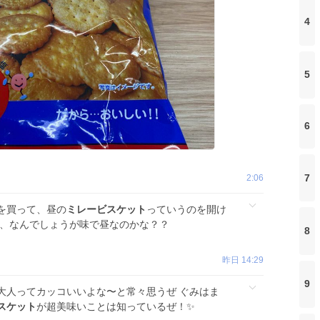
4
5
6
7
2:06
を買って、昼の
ミレービスケット
っていうのを開け
ど、なんでしょうが味で昼なのかな？？
8
昨日 14:29
9
大人ってカッコいいよな〜と常々思うぜ ぐみはま
スケット
が超美味いことは知っているぜ！✨