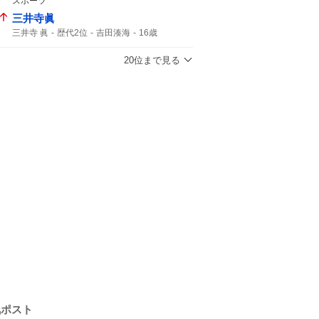
スポーツ
三井寺眞
三井寺 眞
歴代2位
吉田湊海
16歳
ハーフタイム
史上最年少
J1
20位まで見る
気ポスト