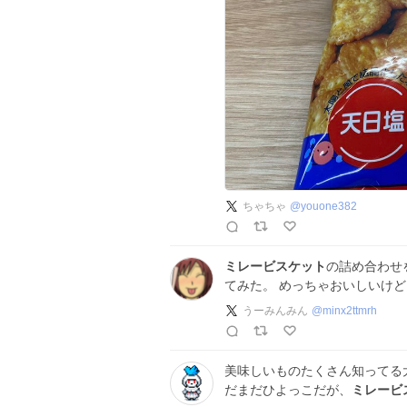
ちゃちゃ
@
youone382
ミレービスケット
の詰め合わせ
てみた。 めっちゃおいしいけ
うーみんみん
@
minx2ttmrh
美味しいものたくさん知ってる
だまだひよっこだが、
ミレービ