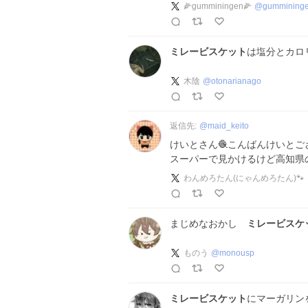
🌽gumminingen🌽
@
gummining
ミレービスケット
は塩分とカロ
木陰
@
otonarianago
返信先:
@
maid_keito
けいとさん🧶こんばんけいとござ
スーパーで見かけるけど高知県の
わんめろたん(にゃんめろたん)🐾
まじめなおかし
ミレービスケ
ものう
@
monousp
ミレービスケット
にマーガリン