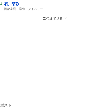
石川昂弥
阿部寿樹
昂弥
タイムリー
20位まで見る
気ポスト