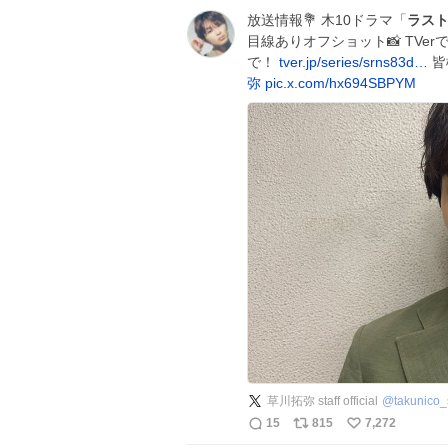
放送情報💐 木10ドラマ「
ラス
目線ありオフショット📸 TVe
で！
tver.jp/series/srns83d…
皆
弥
pic.x.com/hx694SBPYM
草川拓弥 staff official
@
takunico_s
15
815
7,272