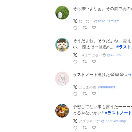
そら怖いよなぁ。その歳であの
むーむー
@
shiro_tamtam
そうだよね、そうだよね。 話
い。 龍太は一旦黙れ。
#
ラスト
…&よつば🧽🤍😎
@
428nail
ラストノート
泣けた😭😭😭
#
ラ
はしまの🎀
@
mntamsz
予想してない事も言うたーーーー
とるやないかい‼️
#
ラストノート
アズッキーナ
@
inosukeusagi