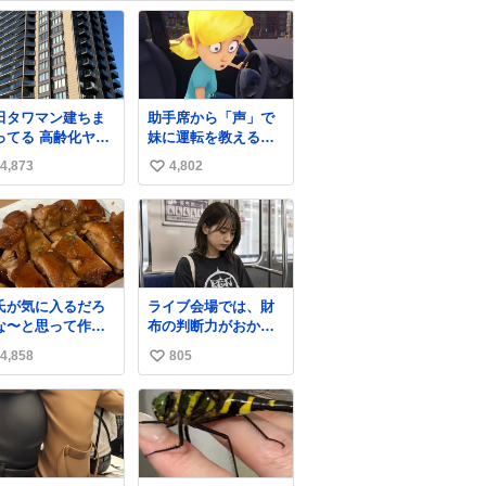
田タワマン建ちま
助手席から「声」で
ってる 高齢化ヤバ
妹に運転を教えるゲ
ぎて駅前にコンパ
ーム『妹に運転を教
4,873
4,802
い
トシティつくって
える』の最新映像が
齢者を住ませる考
公開。危険だらけの
い
らしい 病院も全部
道路で生き残れるか
ね
前にある
news.denfaminicog
数
amer.jp/news/26080
6s プレイヤーの声を
聞いて反応する妹
氏が気に入るだろ
ライブ会場では、財
に、直接“口頭”で指
な〜と思って作っ
布の判断力がおかし
示を出していく。妹
ら想像の何倍も美
くなる。
のハンドリングには
4,858
805
い
しい美味しい言っ
不安が残るが、事故
くれて嬉しい
い
を起こせば大爆発
ね
数