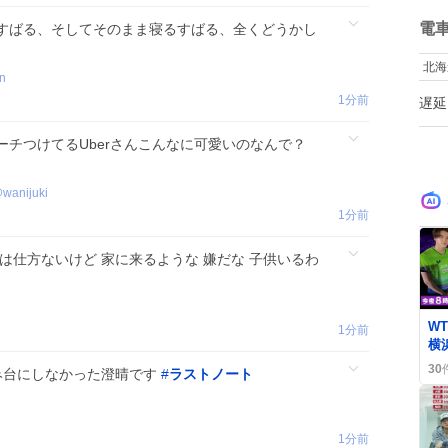
ね
数
電
すばる、そしてそのまま寝るすばる、全くどうかし
北海
n
1分前
遅延
チつけてるUberさんこんなに可愛いのなんで？
@
wanijuki
1分前
は仕方ないけど 家に来るような 嫌だな 子供いるわ
W
1分前
横
本
30
み台にしなかった澄晴です
#
ラストノート
ァ
合
1分前