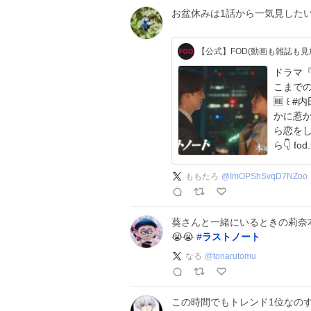
お盆休みは1話から一気見したい
【公式】FOD(動画も雑誌も見
ドラマ『
こまでの
🆓 ꒰ #内田有紀 × #寺西拓人 𝒲主演 ꒱ 20歳差の男女が静
かに惹
ら恋をしてい
ら👇 fod.
ももたろ
@
ImOPShSvqD7NZoo
葵さんと一緒にいるときの莉奈本
😭😭
#
ラストノート
なる
@
tonarutomu
この時間でもトレンド1位なの