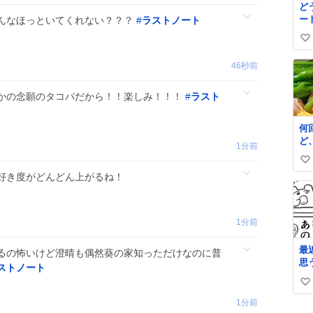
ど
ー
んなほっといてくれない？？？
#
ラストノート
ね
い
い
46秒前
ね
数
かの念願のタコパだから！！楽しみ！！！
#
ラスト
何
ど
1分前
の
い
で
好き度がどんどん上がるね！
一
い
ね
数
1分前
最
るの怖いけど澄晴も偶然葵の家知っただけなのに普
思
ストノート
い
い
1分前