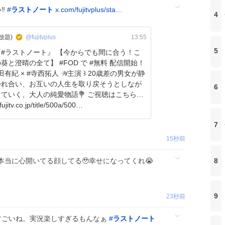
‼️
#
ラストノート
x.com/fujitvplus/sta…
4
放題)
@fujitvplus
13:55
5
#ラストノート』 【今からでも間に合う！こ
葵と澄晴の全て】 #FOD で #無料 配信開始！
かれ合い、お互いの人生を取り戻そうとしなが
6
く、大人の純愛物語💐 ご視聴はこちらか
fujitv.co.jp/title/500a/500…
7
15秒前
8
当に心開いてる顔してる🥹幸せになってくれ😭
9
23秒前
すごいね。実況楽しすぎるもんなぁ
#
ラストノート