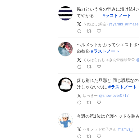
協力という名の弱みに漬け込む
てやがる
#
ラストノート
うめぼし(莉奈)
@
yaruki_arimase
ヘルメットかぶってウエストポー
👍👍👍
#
ラストノート
てらはらおじゅき丸🩵🎽🩷💛🤍
葵も別れた旦那と 同じ職場なの
けじゃないのに
#
ラストノート
ゆっきー
@
snowlover0717
今週の第1位は介護ベッドを踏
ヘルメット女子さん
@
amvs_j