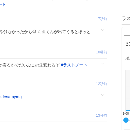
ート
ラ
7秒前
やけなかったかも😅 斗亜くんが出てくるとほっと
3
10秒前
ポ
か寄るかでだいぶこの先変わるぞ
#
ラストノート
12秒前
isodes/epymg…
0
9:00
13秒前