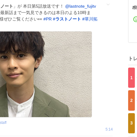
トノート
」が 本日第5話放送です！
@lastnote_fujitv
感
rで最新話まで一気見できるのは本日のよる10時ま
様ぜひご覧ください👀
#
PR
#
ラストノート
#
草川拓
ト
1
2
taff
3
5:14