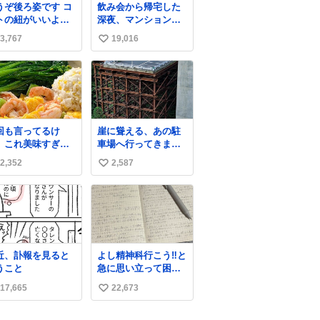
うぞ後ろ姿です コ
飲み会から帰宅した
トの紐がいいよ
深夜、マンションの
…そして腰が細い
廊下にいらっしゃっ
3,767
19,016
い
たオニヤンマ様 まさ
かこんな都会でお会
い
いできるなんて思っ
ね
ておらず大興奮して
数
おります かっこよす
ぎる 指を差し伸べる
と乗ってきてくれた
回も言ってるけ
崖に聳える、あの駐
のでひとまず一緒に
、これ美味すぎん
車場へ行ってきまし
帰宅しましたが、飛
！！！低カロリー
た。
ばないということは
2,352
2,587
い
満足感エグいから
弱っていらっしゃる
生食べてる😭
い
のでしょうか…素敵
すぎる
ね
数
近、訃報を見ると
よし精神科行こう‼️と
うこと
急に思い立って困っ
てること書き出して
17,665
22,673
い
たらペン止まらなく
なってすごい勢いで
い
埋まってワロタ