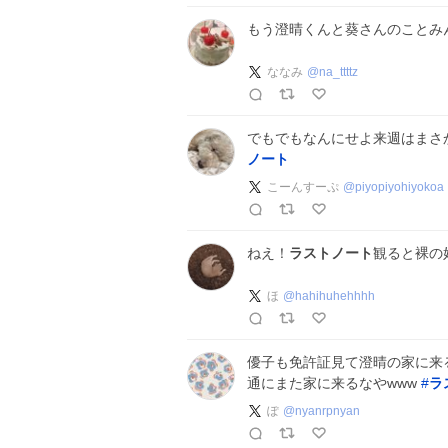
もう澄晴くんと葵さんのことみ
ななみ
@
na_ttttz
でもでもなんにせよ来週はまさ
ノート
こーんすーぷ
@
piyopiyohiyokoa
ねえ！
ラストノート
観ると裸の
ほ
@
hahihuhehhhh
優子も免許証見て澄晴の家に来
通にまた家に来るなやwww
#
ラ
ぽ
@
nyanrpnyan