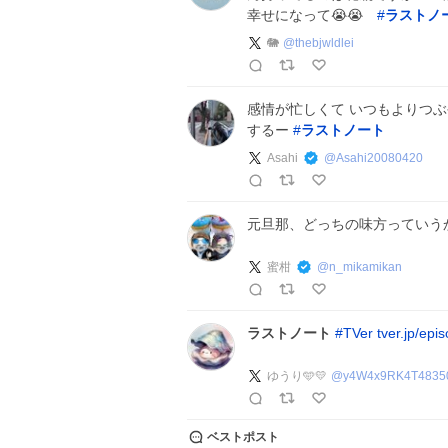
幸せになって😭😭
#
ラストノ
🐘
@
thebjwldlei
感情が忙しくて いつもよりつぶ
するー
#
ラストノート
Asahi
@
Asahi20080420
元旦那、どっちの味方っていう
蜜柑
@
n_mikamikan
ラストノート
#
TVer
tver.jp/ep
ゆうり🩵💛
@
y4W4x9RK4T4835
ベストポスト