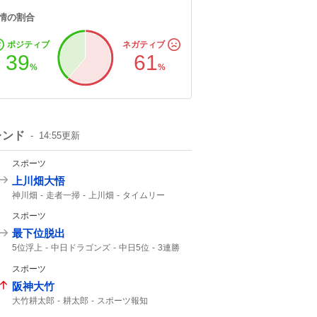
情の割合
ポジティブ
ネガティブ
39
61
%
%
レンド
14:55
更新
スポーツ
上川畑大悟
神川畑
走者一掃
上川畑
タイムリー
北海道日本ハム
スタメン
スポーツ
最下位脱出
5位浮上
中日ドラゴンズ
中日5位
3連勝
ドラゴンズ
Aクラス
セ・リーグ
スポーツ
3ゲーム
阪神大竹
大竹耕太郎
耕太郎
スポーツ報知