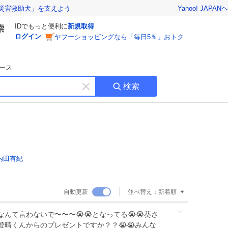
Yahoo! JAPAN
ヘ
災害救助犬」を支えよう
IDでもっと便利に
新規取得
ログイン
ヤフーショッピングなら「毎日5％」おトク
ース
検索
キ
ー
ワ
ー
ド
を
消
内田有紀
す
自動更新
並べ替え：
新着順
んて言わないで〜〜〜😭😭となってる😭😭葵さ
晴くんからのプレゼントですか？？😭😭みんな