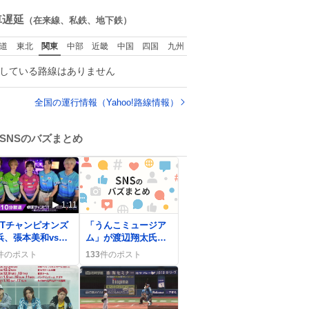
ね
数
車遅延
（在来線、私鉄、地下鉄）
道
東北
関東
中部
近畿
中国
四国
九州
している路線はありません
全国の運行情報（Yahoo!路線情報）
SNSのバズまとめ
1:11
TTチャンピオンズ
「うんこミュージア
浜、張本美和vs橋
ム」が渡辺翔太氏の
帆乃香の熱戦にフ
デート推奨でSNSで
件のポスト
133
件のポスト
ン歓喜「すごい試
大盛り上がり、笑い
だった」
が止まらない