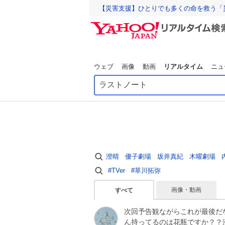
【災害支援】ひとりでも多くの命を救う「
ウェブ
画像
動画
リアルタイム
ニュ
澄晴
優子劇場
坂井真紀
木曜劇場
#TVer
#草川拓弥
画像・動画
すべて
次回予告観ながらこれが最後だな
ん持ってるのは花瓶ですか？？澄