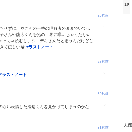
10
26秒前
堕ちせずに、葵さんの一番の理解者のままでいてほ
に優子さんや龍太くんを光の世界に導いちゃったりw
めっちゃ読むし、シゴデキさんだと思うんだけどな
きてほしい😭
#
ラストノート
28秒前
#
ラストノート
30秒前
のない表情した澄晴くんを見かけてしまうのかな…
人
31秒前