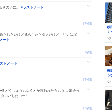
若さの子に。
#
ラストノート
37秒前
秋
く
を逸らしたいけど逸らしたらダメだけど…リナは潔
す
ノート
い
ク
高
い
え
ね
37秒前
駅
数
ストノート
彼
う
39秒前
た
い
味
て
い
‼️ どうしょうもなくとか言われたらもう… 出会っ
ね
タコパしたいー‼️
数
43秒前