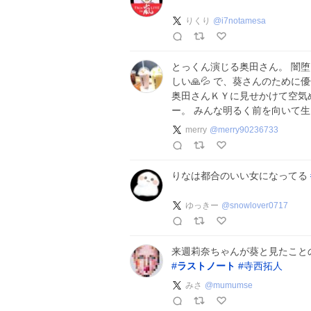
りくり
@
i7notamesa
とっくん演じる奥田さん。 闇
しい🙏💦 で、葵さんのため
奥田さんＫＹに見せかけて空気
ー。 みんな明るく前を向いて生
merry
@
merry90236733
りなは都合のいい女になってる
ゆっきー
@
snowlover0717
来週莉奈ちゃんが葵と見たこと
#
ラストノート
#
寺西拓人
みさ
@
mumumse