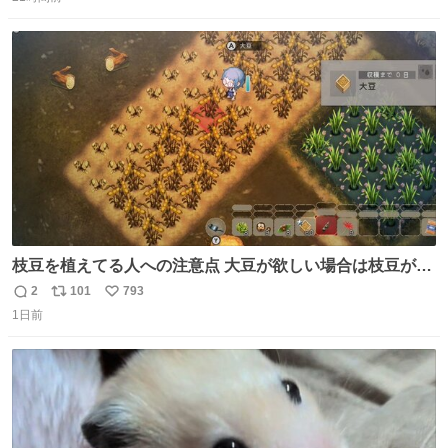
信
ポ
い
数
ス
ね
ト
数
数
枝豆を植えてる人への注意点 大豆が欲しい場合は枝豆が収
穫できる状態で秋を迎えましょう。 気になって一部だけ収
2
101
793
返
リ
い
穫したら普通に枯れてた… #ほの暮しの庭
1日前
信
ポ
い
数
ス
ね
ト
数
数