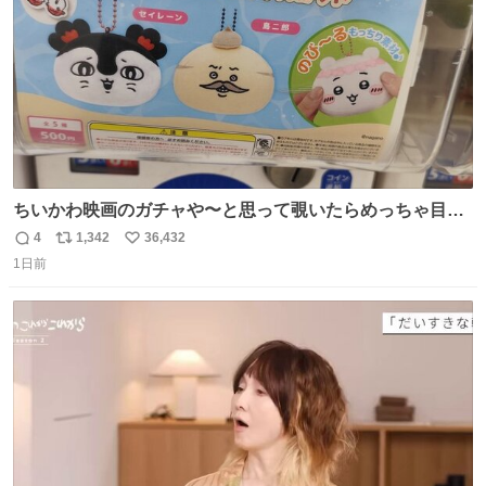
ちいかわ映画のガチャや〜と思って覗いたらめっちゃ目合
って気まずい
4
1,342
36,432
返
リ
い
1日前
信
ポ
い
数
ス
ね
ト
数
数