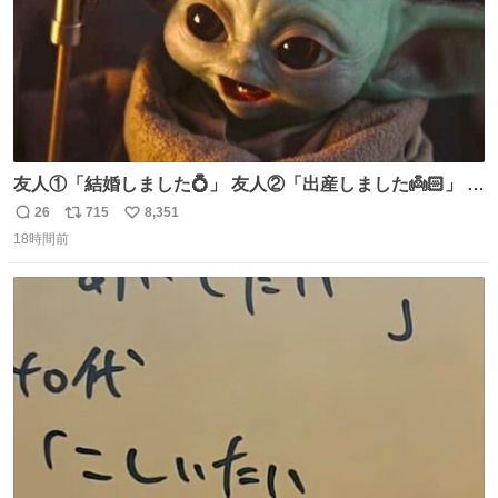
友人①「結婚しました💍」 友人②「出産しました👼🏻」 友
人③「マイホーム建てました🏡」 私「パトゥ」
26
715
8,351
返
リ
い
18時間前
信
ポ
い
数
ス
ね
ト
数
数