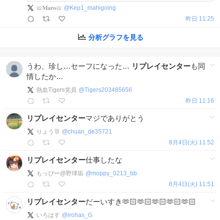
🥨𝐌𝐚𝐫𝐨🥨
@
Kep1_mahigoing
昨日 11:25
分析グラフを見る
うわ、珍し…セーフになった…
リプレイセンター
も同
情したか…
熱血Tigers党員
@
Tigers203485656
昨日 11:16
リプレイセンター
マジでありがとう
りょう🐰
@
chuan_de35721
8月4日(火) 11:52
リプレイセンター
仕事したな
もっぴー@野球垢
@
moppy_0213_bb
8月4日(火) 11:51
リプレイセンター
だーいすき🫶🏻🫶🏻🫶🏻🫶🏻🫶🏻
いろはす
@
irohas_G