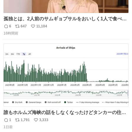
孤独とは、2人前のサムギョプサルをおいしく1人で食べる
ことである←好きすぎる
6
647
11,104
返
リ
い
16時間前
信
ポ
い
数
ス
ね
ト
数
数
誰もホルムズ海峡の話をしなくなったけどタンカーの往来
は消滅したままですねと
1
1,791
3,333
返
リ
い
1日前
信
ポ
い