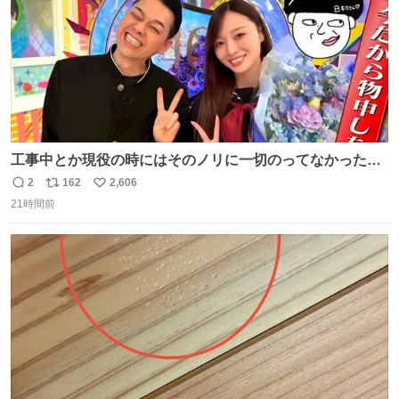
工事中とか現役の時にはそのノリに一切のってなかった1
番の「設楽の女」が卒業して頭角を現しはじめてて大好き
2
162
2,606
返
リ
い
🥲🥲 設楽さんの返しも良い🥲 #梅澤美波
21時間前
信
ポ
い
数
ス
ね
ト
数
数