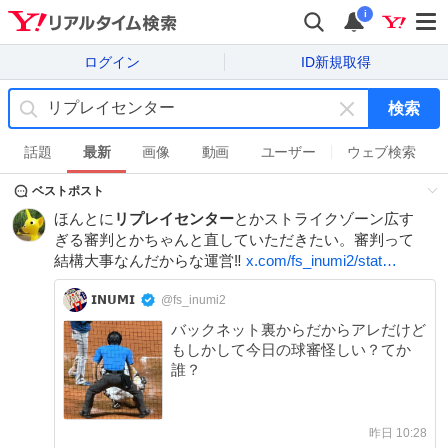
i
ログイン
ID新規取得
検索
キ
ー
話題
最新
画像
動画
ユーザー
ウェブ検索
ワ
ベストポスト
ー
ド
ほんとに
リプレイセンター
とかストライクゾーン広す
を
ぎる審判とかちゃんと直していただきたい。審判って
消
結構大事なんだからな運営‼️
x.com/fs_inumi2/stat…
す
𝗜𝗡𝗨𝗠𝗜
@fs_inumi2
バックネット裏からだからアレだけど
もしかして今日の球審怪しい？てか
誰？
昨日 10:28