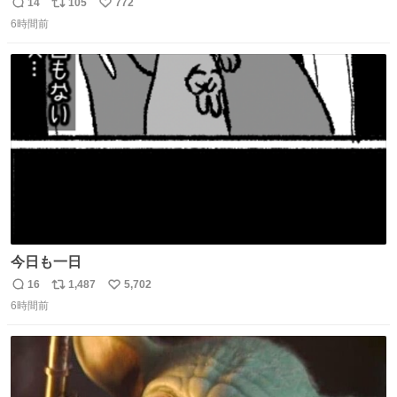
14
105
772
返
リ
い
6時間前
信
ポ
い
数
ス
ね
ト
数
数
今日も一日
16
1,487
5,702
返
リ
い
6時間前
信
ポ
い
数
ス
ね
ト
数
数