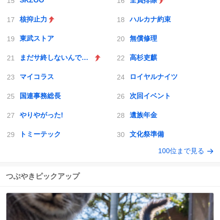
SKZOO
全員排除
核抑止力
ハルカナ約束
東武ストア
無償修理
まだサ終しないんですか
高杉吏麒
マイコラス
ロイヤルナイツ
国連事務総長
次回イベント
やりやがった!
遺族年金
トミーテック
文化祭準備
100位まで見る
つぶやきピックアップ