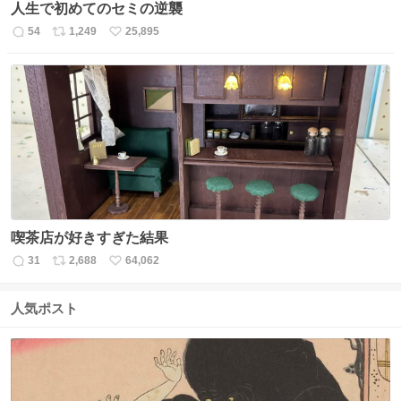
人生で初めてのセミの逆襲
54
1,249
25,895
返
リ
い
信
ポ
い
数
ス
ね
ト
数
数
喫茶店が好きすぎた結果
31
2,688
64,062
返
リ
い
信
ポ
い
数
ス
ね
人気ポスト
ト
数
数