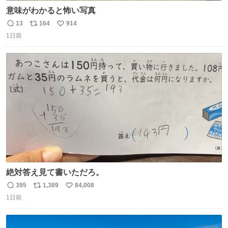
意味がわかると怖い写真
13
164
914
返
リ
い
1日前
信
ポ
い
数
ス
ね
ト
数
数
絶対答え見て書いただろ。
395
1,389
84,008
返
リ
い
1日前
信
ポ
い
数
ス
ね
ト
数