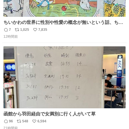
ちいかわの世界に性別や性愛の概念が無いという話、ちい
かわタロットでも恋人・女帝・女教皇あたりは性別を意識
7
1,025
7,835
返
リ
い
させないように描かれてるんだよね。かなり徹底している
12時間前
信
ポ
い
印象。
数
ス
ね
ト
数
数
函館から羽田経由で女満別に行く人がいて草
96
548
6,594
返
リ
い
21時間前