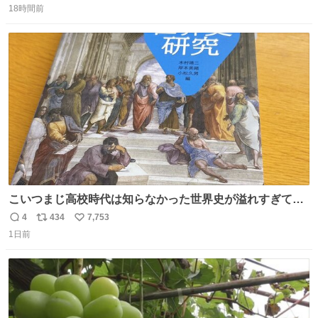
18時間前
信
ポ
い
数
ス
ね
ト
数
数
こいつまじ高校時代は知らなかった世界史が溢れすぎてて
𝑩𝑰𝑮 𝑳𝑶𝑽𝑬＿＿
4
434
7,753
返
リ
い
1日前
信
ポ
い
数
ス
ね
ト
数
数