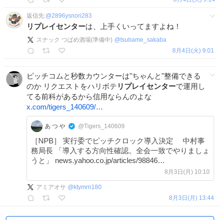
返信先:
@
2896ysnori283
リプレイセンター
は、上手くいってますよね！
スナック つばめ酒場(準備中)
@
tsubame_sakaba
8月4日(火) 9:01
ピッチコムと秒数カウンターは"ちゃんと"整備できる
のか リクエストをハリボテ
リプレイセンター
で運用し
てる前科があるから信用ならんのよな
x.com/tigers_140609/…
あ つ や
@Tigers_140609
［NPB］ 実行委でピッチクロック導入決定 中村事
務局長 「導入する方向性確認。全会一致でやりましょ
うと」 news.yahoo.co.jp/articles/98846…
8月3日(月) 10:10
アミアオサ
@
ktymrn180
8月3日(月) 13:44