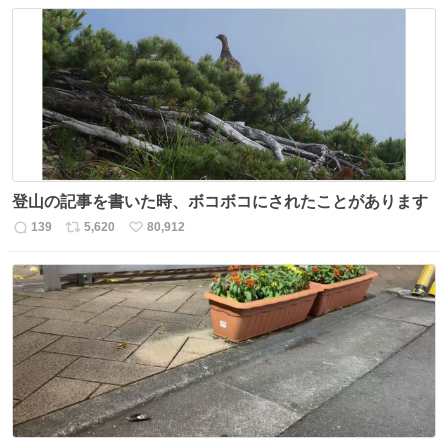
信
ポ
い
数
ス
ね
ト
数
数
登山の記事を書いた時、ボコボコにされたことがあります
139
5,620
80,912
返
リ
い
信
ポ
い
数
ス
ね
ト
数
数