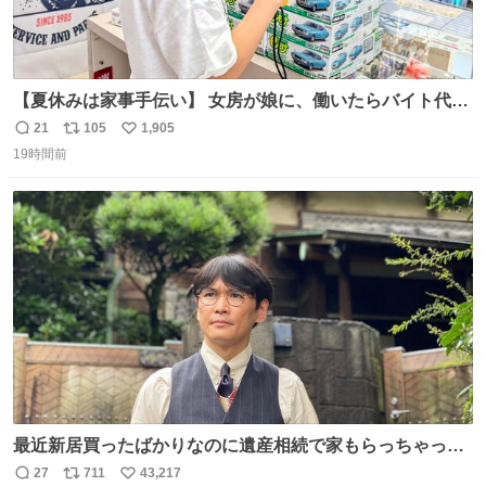
【夏休みは家事手伝い】 女房が娘に、働いたらバイト代も
らえば？と言ったら、娘は、いらない、と言って黙々と働
21
105
1,905
返
リ
い
いてくれました。 あとでソフトクリーム買ってやろうと思
19時間前
信
ポ
い
いました。
数
ス
ね
ト
数
数
最近新居買ったばかりなのに遺産相続で家もらっちゃった
長男
27
711
43,217
返
リ
い