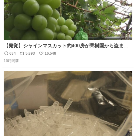
【発覚】シャインマスカット約400房が果樹園から盗まれ
る 栃木・佐野市 news.livedoor.com/article/detail… 被害
634
5,893
16,548
返
リ
い
に遭った果樹園には防犯カメラなどはなく、シャインマス
16時間前
信
ポ
い
カットが盗まれた木には刃物などで切られた跡が。市内で
数
ス
ね
今年に入って同様の被害は確認されておらず、警察はパト
ト
数
数
ロールを強化する。