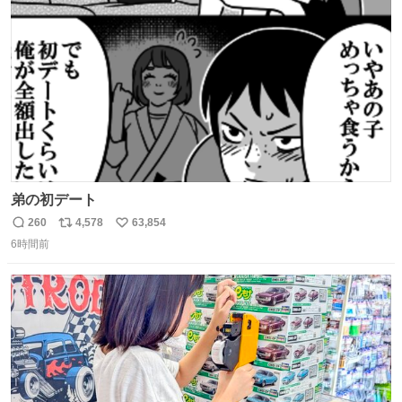
ト
数
数
弟の初デート
260
4,578
63,854
返
リ
い
6時間前
信
ポ
い
数
ス
ね
ト
数
数