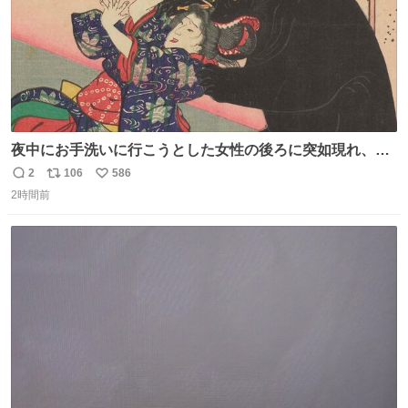
夜中にお手洗いに行こうとした女性の後ろに突如現れ、髪
の毛にガブリと嚙みついたのは、「髪切」という真っ黒な
2
106
586
返
リ
い
モンスター。顔をアップでみるとちょっと怖い、正体不明
2時間前
信
ポ
い
のキャラクターです。原宿の太田記念美術館で開催中の
数
ス
ね
「アニマル＆モンスター」展にて8/23まで展示していま
ト
数
数
す。