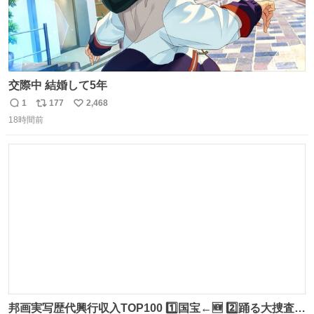
交際中 結婚して5年
1
177
2,468
返
リ
い
18時間前
信
ポ
い
数
ス
ね
ト
数
数
邦画実写歴代興行収入TOP100 1️⃣国宝←🆕 2️⃣踊る大捜査線