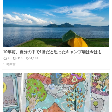
数
10年前、自分の中で1番だと思ったキャンプ場は今はもう
ない
9
113
4,187
返
リ
い
15時間前
信
ポ
い
数
ス
ね
ト
数
数