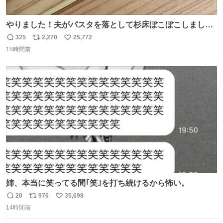
やりました！夫がパスタを落として杉床ぼこぼこしまし
た！よかったーーー！ファーストぼこぼこ自分じゃなく
325
2,270
25,772
返
リ
い
て！これで第二波いつでもいけます！！！✌️いやーほっと
18時間前
信
ポ
い
した！ 杉床を採用しようとしている方々へ忠告です。杉床
数
ス
ね
は乾燥パスタに負けます。豆腐くらいやわやわです。
ト
数
数
姉、本当に笑ってる間｢笑｣を打ち続けるから怖い。
20
976
35,698
返
リ
い
14時間前
信
ポ
い
数
ス
ね