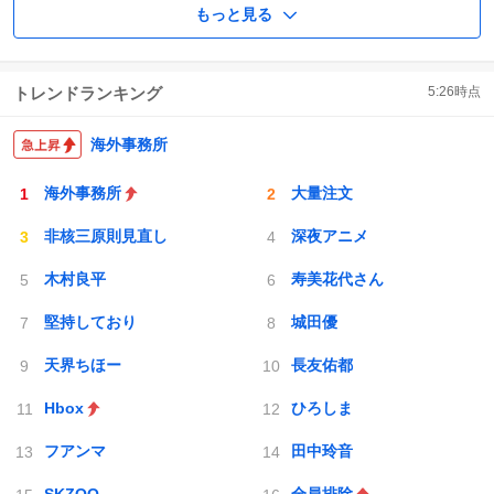
もっと見る
トレンドランキング
5:26
時点
海外事務所
海外事務所
大量注文
非核三原則見直し
深夜アニメ
木村良平
寿美花代さん
堅持しており
城田優
天界ちほー
長友佑都
Hbox
ひろしま
フアンマ
田中玲音