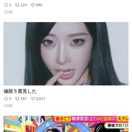
THE MOVIE2 3️⃣南極物語 4️⃣踊る大捜査線 THE MOVIE 5️⃣
2
124
695
返
リ
い
子猫物語 6️⃣劇場版コード・ブルー 7️⃣天と地と 8️⃣永遠の0
1日前
信
ポ
い
9️⃣ROOKIES-卒業- 🔟世界の中心で、愛をさけぶ … 44位 ほ
数
ス
ね
どなく、お別れです←🆕 … 60位 キングダム 魂の決戦←🆕
ト
数
数
値段５度見した
5
187
8,617
返
リ
い
1日前
信
ポ
い
数
ス
ね
ト
数
数