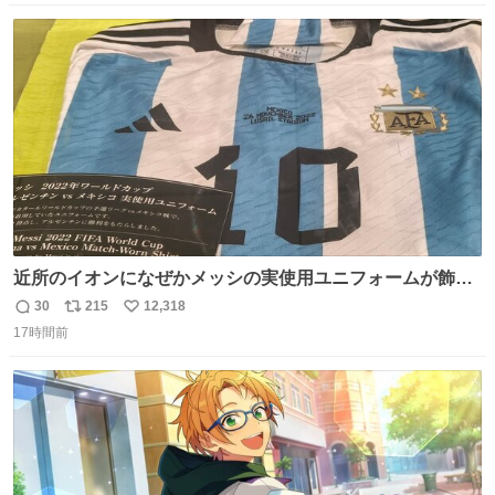
数
ス
ね
ト
数
数
近所のイオンになぜかメッシの実使用ユニフォームが飾っ
てあっておもろい
30
215
12,318
返
リ
い
17時間前
信
ポ
い
数
ス
ね
ト
数
数