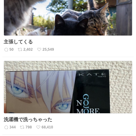
主張してくる
50
2,402
25,549
返
リ
い
信
ポ
い
数
ス
ね
ト
数
数
洗濯機で洗っちゃった
344
798
68,410
返
リ
い