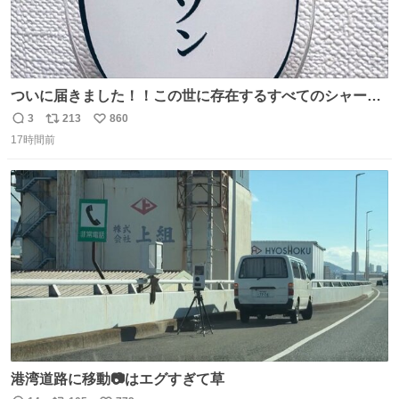
ついに届きました！！この世に存在するすべてのシャーロ
ック・ホームズに「ワトソン」と喋ってもらうためのアク
3
213
860
返
リ
い
スタです！！！
17時間前
信
ポ
い
数
ス
ね
ト
数
数
港湾道路に移動📷はエグすぎて草