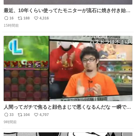
最近、10年くらい使ってたモニターが流石に焼き付き始め
たんですけど、あの……
16
188
4,316
返
リ
い
15時間前
信
ポ
い
数
ス
ね
ト
数
数
人間ってガチで焦ると顔色まじで悪くなるんだな 一瞬で顔
から正気無くなってる
33
104
4,707
返
リ
い
9時間前
信
ポ
い
数
ス
ね