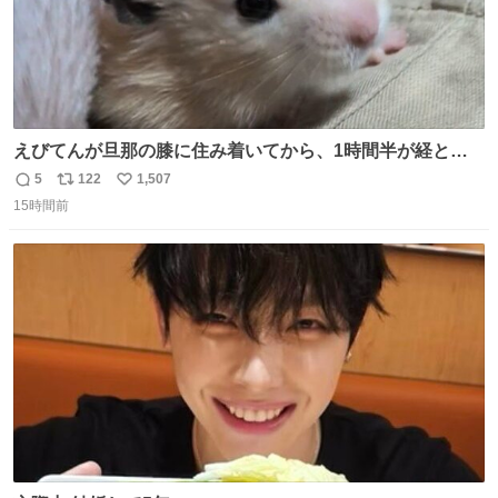
えびてんが旦那の膝に住み着いてから、1時間半が経とう
としている。 えびてんはもう永住の意を固めており、持ち
5
122
1,507
返
リ
い
込んだおやつを所定の場所に置くなどしている。
15時間前
信
ポ
い
数
ス
ね
ト
数
数