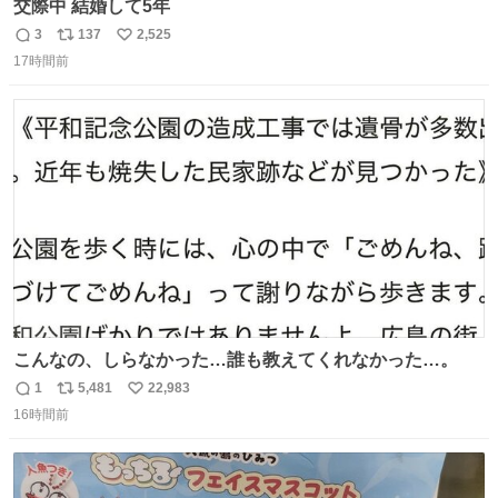
交際中 結婚して5年
3
137
2,525
返
リ
い
17時間前
信
ポ
い
数
ス
ね
ト
数
数
こんなの、しらなかった…誰も教えてくれなかった…。
1
5,481
22,983
返
リ
い
16時間前
信
ポ
い
数
ス
ね
ト
数
数