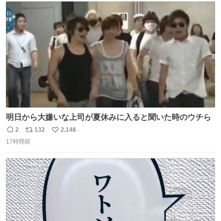
ト
数
数
明日から大嫌いな上司が夏休みに入ると聞いた時のウチら
2
132
2,148
返
リ
い
17時間前
信
ポ
い
数
ス
ね
ト
数
数