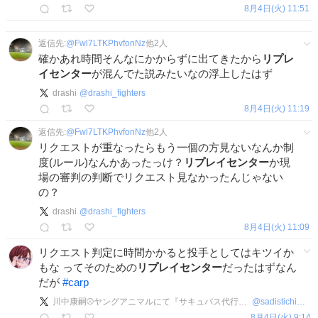
8月4日(火) 11:51
返信先:
@
Fwl7LTKPhvfonNz
他
2
人
確かあれ時間そんなにかからずに出てきたから
リプレ
イセンター
が混んでた説みたいなの浮上したはず
drashi
@
drashi_fighters
8月4日(火) 11:19
返信先:
@
Fwl7LTKPhvfonNz
他
2
人
リクエストが重なったらもう一個の方見ないなんか制
度(ルール)なんかあったっけ？
リプレイセンター
か現
場の審判の判断でリクエスト見なかったんじゃない
の？
drashi
@
drashi_fighters
8月4日(火) 11:09
リクエスト判定に時間かかると投手としてはキツイか
もな ってそのための
リプレイセンター
だったはずなん
だが
#
carp
川中康嗣⚾ヤングアニマルにて『サキュバス代行』新連載開始
@
sadistichimesub
8月4日(火) 9:14