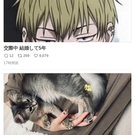
交際中 結婚して5年
12
269
9,079
返
リ
い
17時間前
信
ポ
い
数
ス
ね
ト
数
数