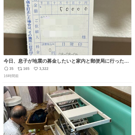
数
今日、息子が地震の募金したいと家内と郵便局に行ったみ
たいです。おもちゃとか買う選択肢もあったと思うけど、
35
165
3,322
返
リ
い
自分で貯めてた2万円を役に立てて欲しい、みんなも元気
16時間前
信
ポ
い
になって欲しいと。家内も一緒に募金したので、自分も何
数
ス
ね
かできたらなぁと思いました。
ト
数
数