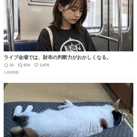
ライブ会場では、財布の判断力がおかしくなる。
10
634
3,476
返
リ
い
14時間前
信
ポ
い
数
ス
ね
ト
数
数