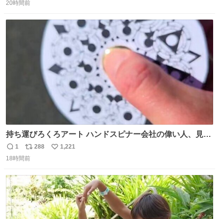
20時間前
信
ポ
い
数
ス
ね
ト
数
数
持ち運びろくろアート ハンドスピナー会社の偉い人、見て
ください。
1
288
1,221
返
リ
い
18時間前
信
ポ
い
数
ス
ね
ト
数
数