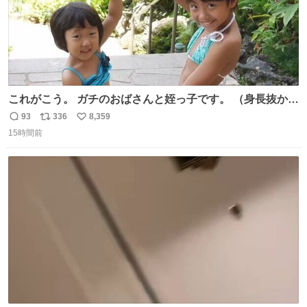
これがこう。 ガチのおばさんと姪っ子です。 （身長抜かさ
れててしぬ笑） #ヤツルギ12 #家族でヒロイン
93
336
8,359
返
リ
い
15時間前
信
ポ
い
数
ス
ね
ト
数
数