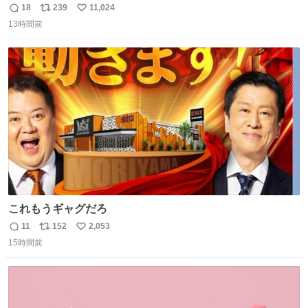
18
239
11,024
返
リ
い
13時間前
信
ポ
い
数
ス
ね
ト
数
数
これもうギャグだろ
11
152
2,053
返
リ
い
15時間前
信
ポ
い
数
ス
ね
ト
数
数