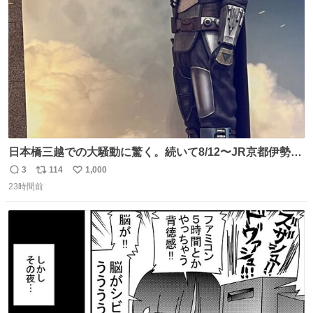
数
日本橋三越での大騒動に驚く。続いて8/12〜JR京都伊勢丹
でPOP UP STOREがオープンするとのこと…皆さんお怪
3
114
1,000
返
リ
い
我なくお買い物を🙏 写真は2026/5/21 ロードショーの前日
23時間前
信
ポ
い
。だーれも写真撮ってなかったんだけどなぁ😵‍💫
数
ス
ね
ト
数
数