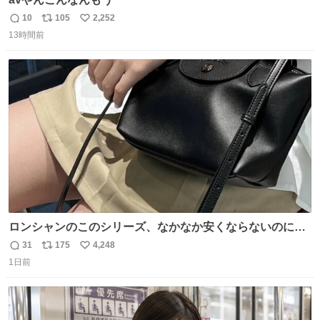
10
105
2,252
返
リ
い
13時間前
信
ポ
い
数
ス
ね
ト
数
数
ロンシャンのこのシリーズ、なかなか安くならないのにセ
ール価格になってる🖤✨レザーなのが反則級にかわいい。
31
175
4,248
返
リ
い
持ってるだけでコーデが格上げされる。
1日前
信
ポ
い
数
ス
ね
ト
数
数