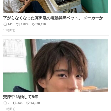
下がらなくなった高田製の電動昇降ベット。 メーカーから
は、完全に見放されたんですが、 見事に85歳の父が治しま
141
1,829
20,410
返
リ
い
した。 うちの父は、トヨタカローラのボディをオート生産
16時間前
信
ポ
い
する、工業ロボットの製作者なんですが、 父が電動ベット
数
ス
ね
の配線をハンダで修理している横で、
ト
数
数
交際中 結婚して5年
2
345
14,030
返
リ
い
19時間前
信
ポ
い