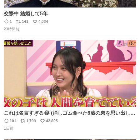
交際中 結婚して5年
1
141
4,034
返
リ
い
23時間前
信
ポ
い
数
ス
ね
ト
数
数
これは名言すぎる😂 (消しゴム食べた6歳の弟を思い出しな
がら)
101
1,799
42,805
返
リ
い
1日前
信
ポ
い
数
ス
ね