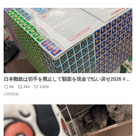
数
ス
ね
ト
数
数
日本郵政は切手を廃止して額面を現金で払い戻せ2026 #日
本郵政 @JapanPostHD_PR
68
264
3,830
返
リ
い
18時間前
信
ポ
い
数
ス
ね
ト
数
数