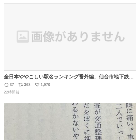
数
ス
ね
ト
数
数
全日本ややこしい駅名ランキング番外編、仙台市地下鉄川
内駅
37
363
1,970
返
リ
い
22時間前
信
ポ
い
数
ス
ね
ト
数
数