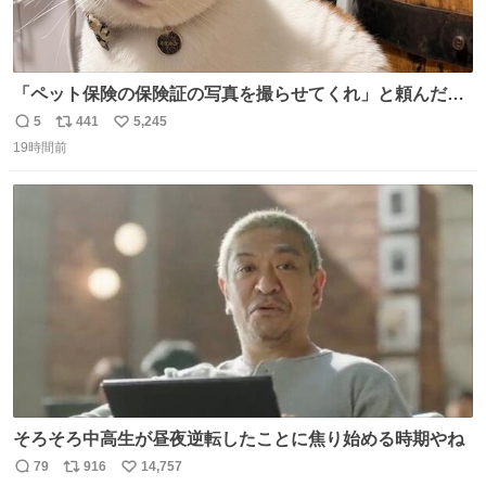
「ペット保険の保険証の写真を撮らせてくれ」と頼んだら
ちゃんと座ってポーズを取ってくれた人
5
441
5,245
返
リ
い
19時間前
信
ポ
い
数
ス
ね
ト
数
数
そろそろ中高生が昼夜逆転したことに焦り始める時期やね
79
916
14,757
返
リ
い