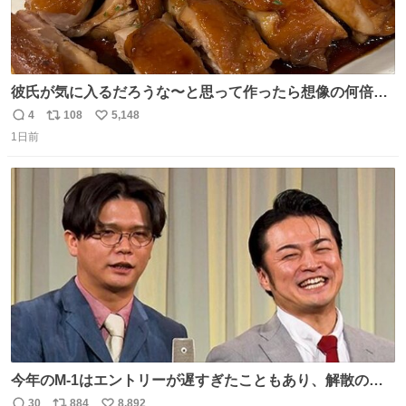
彼氏が気に入るだろうな〜と思って作ったら想像の何倍も
美味しい美味しい言ってくれて嬉しい
4
108
5,148
返
リ
い
1日前
信
ポ
い
数
ス
ね
ト
数
数
今年のM-1はエントリーが遅すぎたこともあり、解散の可
能性を作り出してからのスタート！！ 遅くなって申し訳な
30
884
8,892