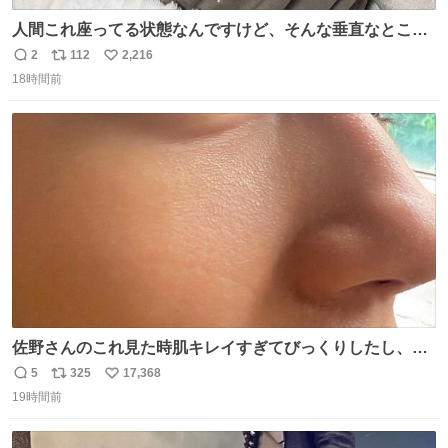
人間これ座ってる状態なんですけど、そんな垂直なところ
でいきなり天地無用のごろんをかますのは、それは、あま
2
112
2,216
返
リ
い
りに人間を信用しすぎではないか、、、？？？
18時間前
信
ポ
い
数
ス
ね
ト
数
数
佐野さんのこれ見た時肌キレイすぎてびっくりしたし、や
はりアイドルって体型･肌管理すごすぎる
5
325
17,368
返
リ
い
19時間前
信
ポ
い
数
ス
ね
ト
数