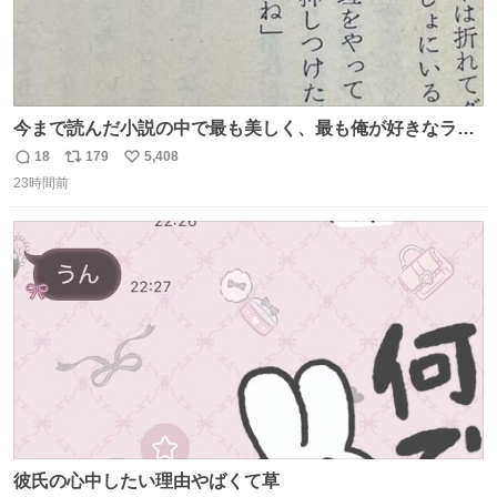
今まで読んだ小説の中で最も美しく、最も俺が好きなラス
トシーン
18
179
5,408
返
リ
い
23時間前
信
ポ
い
数
ス
ね
ト
数
数
彼氏の心中したい理由やばくて草