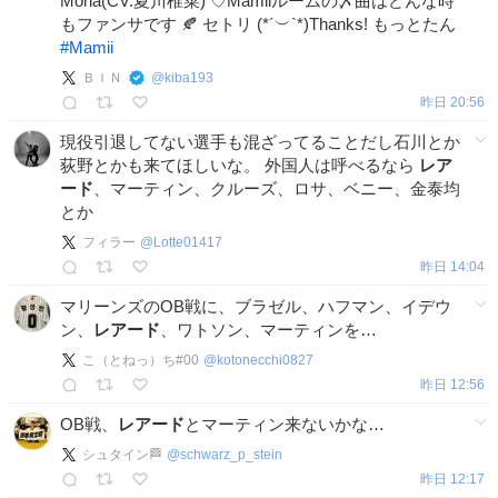
Mona(CV:夏川椎菜) ♡Mamiiルームの〆曲はどんな時
もファンサです 🍂 セトリ (*´︶`*)Thanks! もっとたん
#
Mamii
ＢＩＮ
@
kiba193
昨日 20:56
現役引退してない選手も混ざってることだし石川とか
荻野とかも来てほしいな。 外国人は呼べるなら
レア
ード
、マーティン、クルーズ、ロサ、ベニー、金泰均
とか
フィラー
@
Lotte01417
昨日 14:04
マリーンズのOB戦に、ブラゼル、ハフマン、イデウ
ン、
レアード
、ワトソン、マーティンを…
こ（とねっ）ち#00
@
kotonecchi0827
昨日 12:56
OB戦、
レアード
とマーティン来ないかな…
シュタイン🏁
@
schwarz_p_stein
昨日 12:17