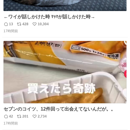
←ワイが話しかけた時 ﾏｯﾏが話しかけた時→
13
428
10,304
返
リ
い
17時間前
信
ポ
い
数
ス
ね
ト
数
数
セブンのコイツ、12件回って出会えてないんだが。。
42
201
2,734
返
リ
い
17時間前
信
ポ
い