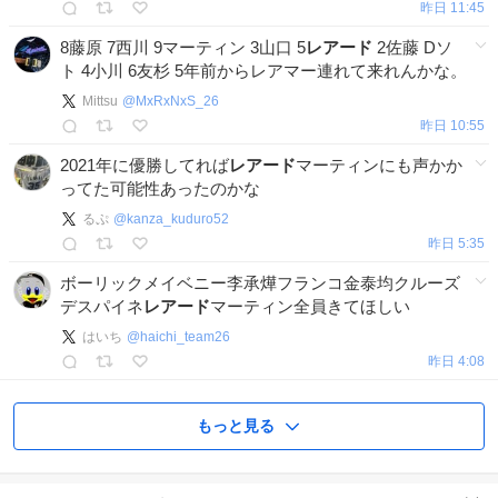
昨日 11:45
8藤原 7西川 9マーティン 3山口 5
レアード
2佐藤 Dソ
ト 4小川 6友杉 5年前からレアマー連れて来れんかな。
Mittsu
@
MxRxNxS_26
昨日 10:55
2021年に優勝してれば
レアード
マーティンにも声かか
ってた可能性あったのかな
るぷ
@
kanza_kuduro52
昨日 5:35
ボーリックメイベニー李承燁フランコ金泰均クルーズ
デスパイネ
レアード
マーティン全員きてほしい
はいち
@
haichi_team26
昨日 4:08
もっと見る