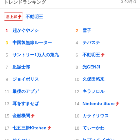
トレンドランキング
2:40
時点
不動明王
超かぐやメシ
雪子
中国製無線ルーター
テパステ
サントリー1万人の第九
不動明王
凪誠士郎
光GENJI
ジョイポリス
久保田悠来
最後のアプデ
キラフロル
耳をすませば
Nintendo Store
金融機関
カラドリウス
七五三掛Kitchen
てぃーかわ