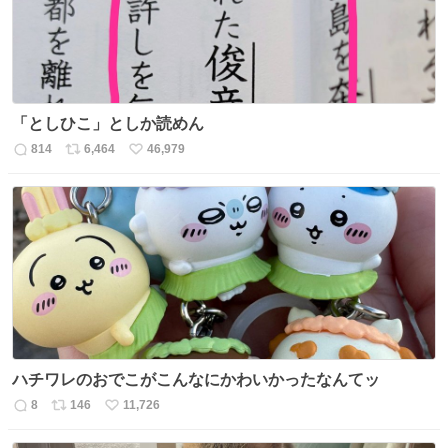
「としひこ」としか読めん
814
6,464
46,979
返
リ
い
信
ポ
い
数
ス
ね
ト
数
数
ハチワレのおでこがこんなにかわいかったなんてッ
8
146
11,726
返
リ
い
信
ポ
い