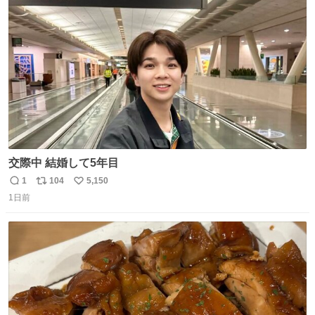
ト
数
数
交際中 結婚して5年目
1
104
5,150
返
リ
い
1日前
信
ポ
い
数
ス
ね
ト
数
数