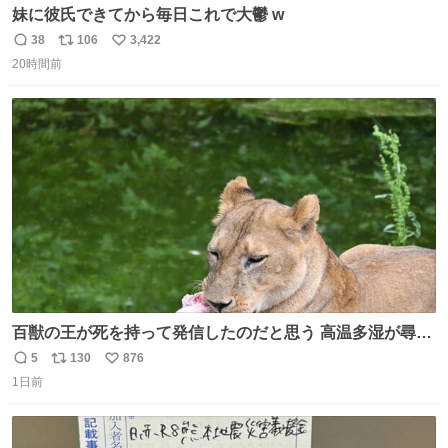
妹に彼氏できてから毎日これで大鬱 w
38
106
3,422
返
リ
い
20時間前
信
ポ
い
数
ス
ね
ト
数
数
百獣の王が死を持って発信したのだと思う 高温多湿が尋常
でない日本の夏 どうか早急に飼育の環境を見直して 動物の
5
130
876
返
リ
い
命を護ってください…と 治療中のライオンが助かりますよ
1日前
信
ポ
い
うに すべての動物の命が護られますように 2026.7.3📷多摩
数
ス
ね
動物公園にて 残念ながら個体の識別は出来ません
ト
数