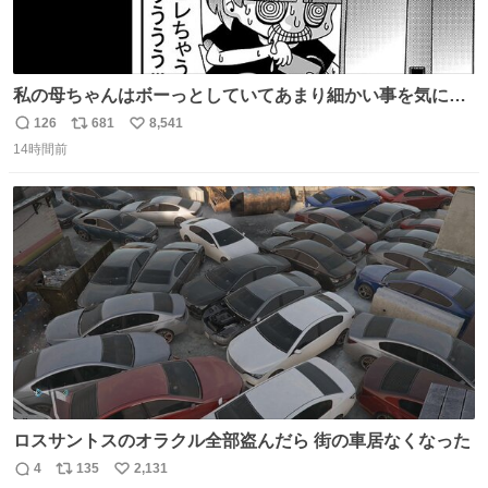
私の母ちゃんはボーっとしていてあまり細かい事を気にし
ません。優秀な人の多い現代の価値観から見ると、あまり
126
681
8,541
返
リ
い
優秀な母親ではないかもしれません。でも、だからこそ、
14時間前
信
ポ
い
私はそういう母親が大好きです。今も昔もすごくリラック
数
ス
ね
スします。「優秀」と「良い」は別なんですよね。 1/2
ト
数
数
ロスサントスのオラクル全部盗んだら 街の車居なくなった
4
135
2,131
返
リ
い