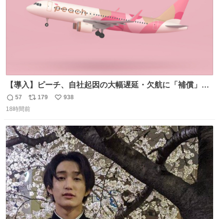
【導入】ピーチ、自社起因の大幅遅延・欠航に「補償」開
始へ news.livedoor.com/article/detail… 同社に起因する理
57
179
938
返
リ
い
由によって大幅遅延や欠航が発生した場合、乗客が負担し
18時間前
信
ポ
い
た宿泊費や交通費を、領収書の事後申請に基づき、国内線
数
ス
ね
は1人あたり上限1万円、国際線は上限2万円まで支払う。
ト
数
数