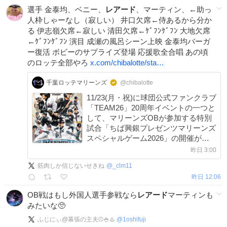
選手 金泰均、ベニー、
レアード
、マーティン、←助っ
人枠しゃーなし（寂しい） 井口欠席←侍あるから分か
る 伊志嶺欠席←寂しい 清田欠席←ｹﾞﾌﾝｹﾞﾌﾝ 大地欠席
←ｹﾞﾌﾝｹﾞﾌﾝ 演目 成瀬の風呂シーン上映 金泰均バーガ
ー復活 ボビーのサプライズ登場 応援歌全合唱 あの頃
のロッテ全部やろ
x.com/chibalotte/sta…
千葉ロッテマリーンズ
@chibalotte
11/23(月・祝)に球団公式ファンクラブ
「TEAM26」20周年イベントの一つと
して、マリーンズOBが参加する特別
試合「ちば興銀プレゼンツマリーンズ
スペシャルゲーム2026」の開催が決
定！ チケットは8/7(金)より、順次M
昨日 3:00
チケットオンラインにて販売します。
筋肉しか信じないせきね
@
_clm11
▼marines.co.jp/event/2026/spe…
昨日 12:06
#chibalotte #TEAM26
OB戦はもし外国人選手参戦なら
レアード
マーティンも
みたいな🥺
ふじにぃ@幕張の主夫⚾️🍚♨️
@
1oshifuji