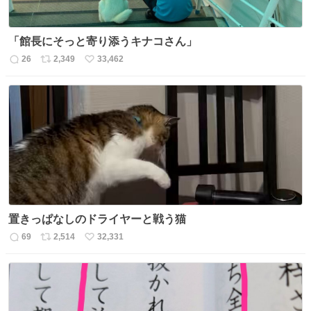
「館長にそっと寄り添うキナコさん」
26
2,349
33,462
返
リ
い
信
ポ
い
数
ス
ね
ト
数
数
置きっぱなしのドライヤーと戦う猫
69
2,514
32,331
返
リ
い
信
ポ
い
数
ス
ね
ト
数
数