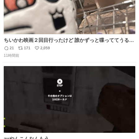
ちいかわ映画２回目行ったけど 誰かずっと喋っててうるさ
かった 許せねえ
21
171
2,059
返
リ
い
11時間前
信
ポ
い
数
ス
ね
ト
数
数
avやんこんなんもう