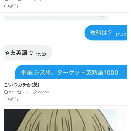
返
リ
い
い🙏 エントリーナンバーは「GO!無策!」でかなり覚えやす
12時間前
信
ポ
い
い！応援をお願いすることになりそう！！
数
ス
ね
ト
数
数
こいつガチか(笑)
97
285
22,151
返
リ
い
22時間前
信
ポ
い
数
ス
ね
ト
数
数