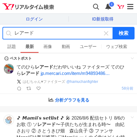
i
ログイン
ID新規取得
検索
キ
ー
話題
最新
画像
動画
ユーザー
ウェブ検索
ワ
ベストポスト
ー
ド
てのひら
レアード
だわ🩵いいね ファイターズ てのひ
を
ら
レアード
jp.mercari.com/item/m94893486…
消
はむちゃん♥️ファイターズ
@
hamuchanfighter
す
58分前
分析グラフを見る
🎵 𝙈𝙖𝙢𝙞𝙞'𝙨 𝙨𝙚𝙩𝙡𝙞𝙨𝙩 🎵 🎤 2026/8/6 配信セトリ 8/6の
お歌 ① ソ
レアード
〜子供たちが生まれる時〜 由紀
さおり ② さとうきび畑 森山良子 ③ ファンサ