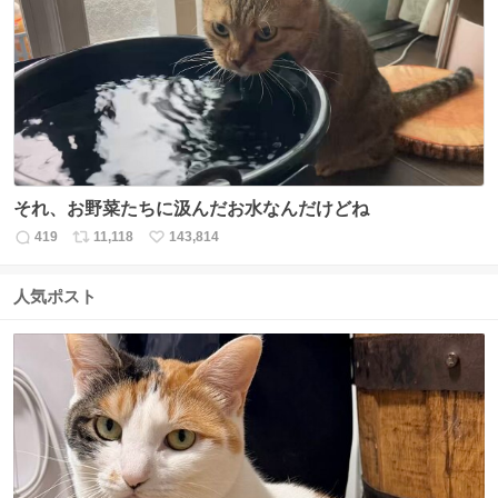
数
ス
ね
ト
数
数
それ、お野菜たちに汲んだお水なんだけどね
419
11,118
143,814
返
リ
い
信
ポ
い
数
ス
ね
人気ポスト
ト
数
数