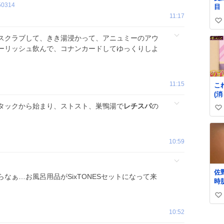
50314
目
11:17
い
い
スクラブして、きき湯浸かって、アニュミーのアウ
ね
ーリッシュ飲んで、コナンカードしてゆっくりしよ
数
11:15
こ
(
の
タックから始まり、ストスト、巣鴨湯で
レチスパ
の
い
ら)
い
ね
10:59
数
佐
らなぁ…お風呂用品がSixTONESセットになって来
時
っ
い
り
肌
い
10:52
ね