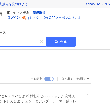
Yahoo! JAPAN
ヘ
支援先を見つけよう
IDでもっと便利に
新規取得
ログイン
［おトク］10％OFFクーポンあります
ース
検索
キ
ー
ワ
ー
ド
を
消
自動更新
並べ替え：
新着順
す
郎と
レチスパ
しよ 松村北斗とanummyしよ 髙地優
ナントレカしよ ジェシーとアンダーアーマー筋トレ