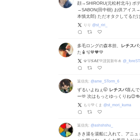
顔→SHIRORU(元松村北斗) 
→SABON(田中樹) お供アイ
本慎太郎) ただオタクしてる
りり
@
st_riri_
多毛ロングの森本担、
レチスパ
た🧴🫧🤎🧡💚
💎🐻𝙎𝘼𝙀💚謹賀新年🎍
@
_foreS
返信先:
@
ame_STorm_6
ずるいよねぇ🤭
レチスパ
喜んで
ー🫶 次はもっとゆっくりね😉🍻
もり💚くま
@
st_mori_kuma
返信先:
@
ashshshu_
きき湯を湯船に入れて、アニュ