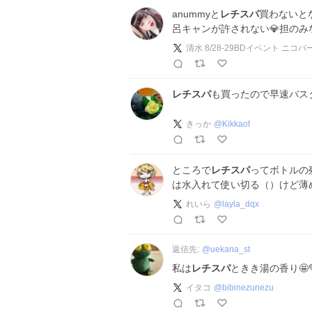
anummyと
レチスパ
買わないと
呂キャンが許されない💎担の
清水 8/28-29BDイベント ニコ
レチスパ
も買ったので早速バス
きっか
@
Kikkaof
ところで
レチスパ
ってボトルの
は水入れて使い切る（）けど薄
れいら
@
layla_dqx
返信先:
@
uekana_st
私は
レチスパ
ときき湯の香り🤩
イタコ
@
bibinezunezu