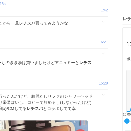
18st
1:42
レ
たから一旦
レチスパ
買ってみようかな
16:21
1
ポ
こーちのきき湯は買いましたけどアニュミーと
レチス
15:28
行ったんだけど、綺麗だしリファのシャワーヘッド
リ常備ぽいし、ロビーで飲めるし(しなかったけど)
郎がCMしてる
レチスパ
とコラボしてて幸
13:00