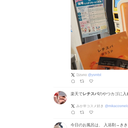
ꪔ̤izuno
@
ysmtst
楽天で
レチスパ
のやつカゴに入
みか🌸コスメ好き
@
mikacosmel
今日のお風呂は、 入浴剤→きき湯(