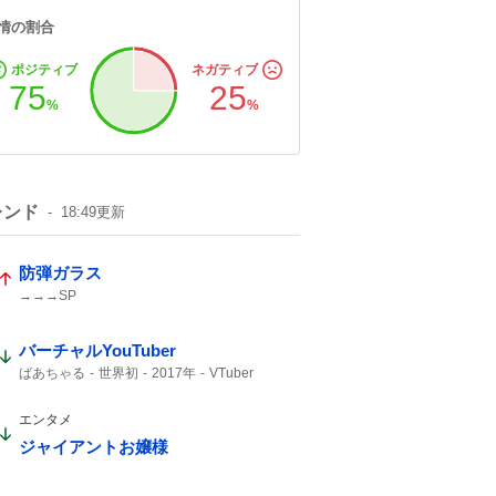
情の割合
ポジティブ
ネガティブ
75
25
%
%
レンド
18:49
更新
防弾ガラス
→→→SP
バーチャルYouTuber
ばあちゃる
世界初
2017年
VTuber
デビュー
エンタメ
ジャイアントお嬢様