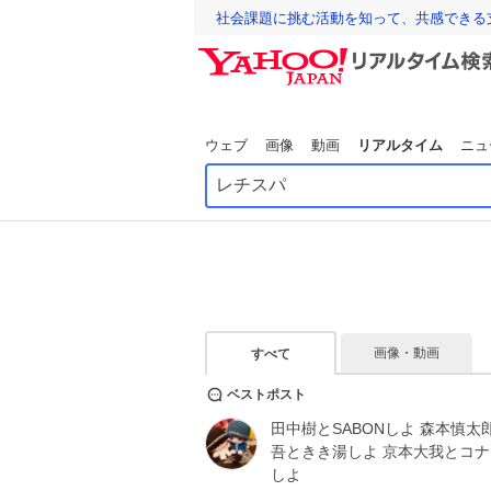
社会課題に挑む活動を知って、共感できる
ウェブ
画像
動画
リアルタイム
ニュ
画像・動画
すべて
ベストポスト
田中樹とSABONしよ 森本慎太
吾ときき湯しよ 京本大我とコ
しよ