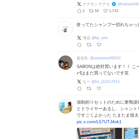
ナナホシ ナナセ
@
nanase06
2
50
1,743
使ってたシャンプー切れちゃっ
海辺
@
kjr_uim
返信先:
@
yoyoyoyo00010
SABONは絶対買います！！ 
パ
はまだ買ってないです笑
なー
@
hs_j31017615
強制的リセットのために巣鴨湯
とドライヤーあるし、シャント
ですごくよかった たまたま慎太
pic.x.com/L57UTJ4ok1