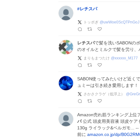
#
レチスパ
トッポぎ
@
uwWoe0ScQTPnGoJ
レチスパ
で髪を洗いSABONのボ
のオイルとミルクで髪を労り、
まりもまつたけ
@
xxxxxx_M177
SABON使ってみたいけど近く
ュミーは引き続き愛用します！
さかさクラゲ（低浮上）
@
GreG
Amazon売れ筋ランキング上
パ
公式 頭皮用美容液 頭皮ケア 
130g ライラック&ベルガモ...
前に
amazon.co.jp/dp/B0G2R