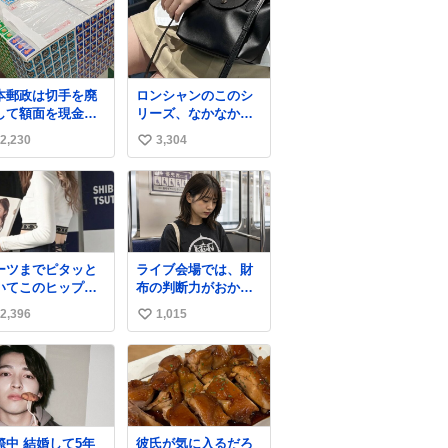
本郵政は切手を廃
ロンシャンのこのシ
して額面を現金で
リーズ、なかなか安
戻せ2026 #日本
くならないのにセー
2,230
3,304
い
政
ル価格になってる🖤
apanPostHD_PR
✨レザーなのが反則
い
級にかわいい。持っ
ね
てるだけでコーデが
数
格上げされる。
ーツまでピタッと
ライブ会場では、財
いてこのヒップラ
布の判断力がおかし
ン…強すぎる。
くなる。
2,396
1,015
い
い
ね
数
結婚して5年
彼氏が気に入るだろ