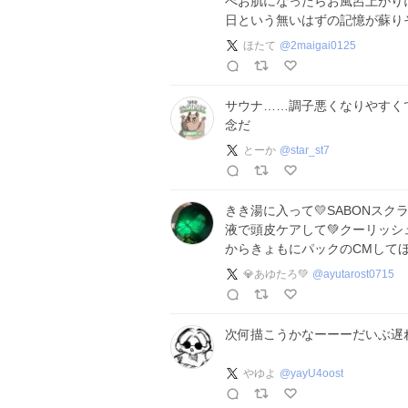
べお肌になったらお風呂上がりに
日という無いはずの記憶が蘇りそ
ほたて
@
2maigai0125
サウナ……調子悪くなりやすく
念だ
とーか
@
star_st7
きき湯に入って💛SABONスクラ
液で頭皮ケアして💚クーリッシ
からきょもにパックのCMしてほし
💎あゆたろ💚
@
ayutarost0715
次何描こうかなーーーだいぶ遅
やゆよ
@
yayU4oost