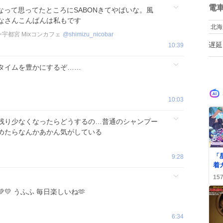
数
電
なって思ってたところにSABONきてやばいな。風
みなさんこんばんは私もです
北海
バー宇都宮 Mixコンカフェ
@
shimizu_nicobar
遅延
10:39
タイムを豊かにするぞ……
10:03
残り少なくなったらどうするの…普通のシャンプー
めたらなんかあかん気がしている
0
「
9:28
着
出
15
ン
💛 うふふ 毎日楽しいね🫶
ビ
ん
6:34