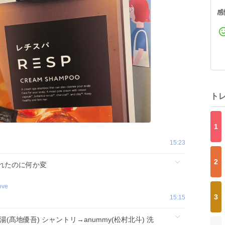
感
ト
1
15:23
2
れたのに何か変
ove
3
15:15
髙地優吾) シャントリ→anummy(松村北斗) 洗