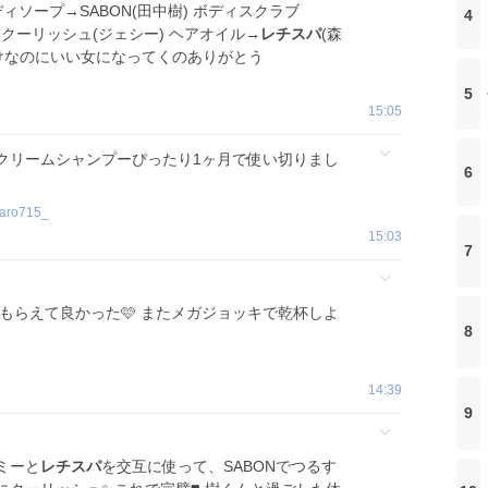
ボディソープ→SABON(田中樹) ボディスクラブ
4
ス→クーリッシュ(ジェシー) ヘアオイル→
レチスパ
(森
だけなのにいい女になってくのありがとう
5
15:05
クリームシャンプーぴったり1ヶ月で使い切りまし
6
Taro715_
15:03
7
もらえて良かった🩷 またメガジョッキで乾杯しよ
8
14:39
9
ミーと
レチスパ
を交互に使って、SABONでつるす