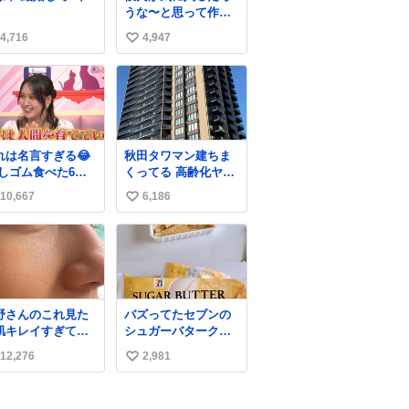
うな〜と思って作っ
たら想像の何倍も美
4,716
4,947
い
味しい美味しい言っ
てくれて嬉しい
い
ね
数
れは名言すぎる😂
秋田タワマン建ちま
消しゴム食べた6歳
くってる 高齢化ヤバ
弟を思い出しなが
すぎて駅前にコンパ
10,667
6,186
い
クトシティつくって
高齢者を住ませる考
い
えらしい 病院も全部
ね
駅前にある
数
野さんのこれ見た
バズってたセブンの
肌キレイすぎてび
シュガーバタークレ
くりしたし、やは
ープうますぎて
12,276
2,981
い
アイドルって体型･
7NOWで買い溜め🛒
管理すごすぎる
💭
い
ね