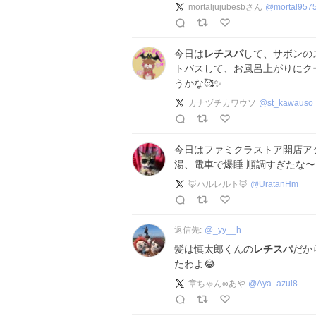
mortaljujubesbさん
@
mortal957
今日は
レチスパ
して、サボンの
トバスして、お風呂上がりにク
うかな🥰✨
カナヅチカワウソ
@
st_kawauso
今日はファミクラストア開店ア
湯、電車で爆睡 順調すぎたな〜
🦊ハルレルト🦊
@
UratanHm
返信先:
@
_yy__h
髪は慎太郎くんの
レチスパ
だか
たわよ😂
章ちゃん∞あや
@
Aya_azul8