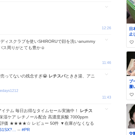
12:26
日
止
払い
ディスクラブを使いSHIRORUで顔を洗いanummy
い
郵
バス周りがとても豊か☺️
@J
い
ね
11:46
数
で売ってないの残念すぎ😭
レチスパ
ときき湯、アニ
ブ
履
redays1212
イ
11:43
い
い
ね
位アイテム 毎日お得なタイムセール実施中！
レチス
数
保湿ケア レチノール配合 高濃度炭酸 7000ppm
 -- 評価 ★★★★☆ レビュー 50件 ▼在庫がなくなる
M61SX?…
--
#
PR
交際中 