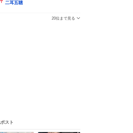
二耳五聴
20位まで見る
気ポスト