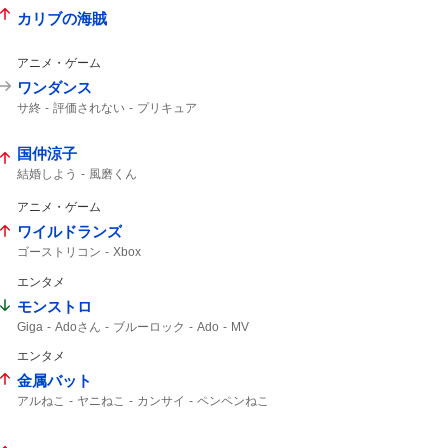
カリブの海賊
アニメ・ゲーム
ワンダンス
サ終
評価されない
プリキュア
国仲涼子
結婚しよう
風磨くん
アニメ・ゲーム
ワイルドランズ
ゴーストリコン
Xbox
エンタメ
モンストロ
Giga
Adoさん
ブルーロック
Ado
MV
エンタメ
金属バット
アルねこ
ヤニねこ
カンサイ
ペンペンねこ
小林ゆう
スラムダンク