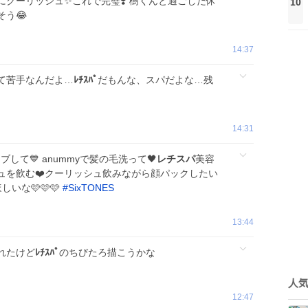
クーリッシュ✨これで完璧❣️ 樹くんと過ごした休
10
う😂
14:37
て苦手なんだよ…
ﾚﾁｽﾊﾟ
だもんな、スパだよな…残
14:31
ブして💙 anummyで髪の毛洗って🖤
レチスパ
美容
ュを飲む❤️クーリッシュ飲みながら顔パックしたい
いな🩷🩷🩷
#
SixTONES
13:44
れたけど
ﾚﾁｽﾊﾟ
のちびたろ描こうかな
人
12:47