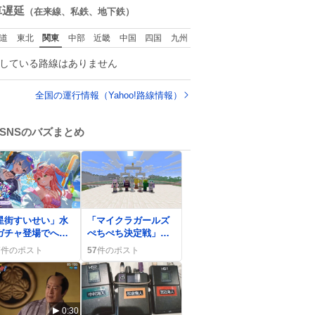
数
車遅延
（在来線、私鉄、地下鉄）
道
東北
関東
中部
近畿
中国
四国
九州
している路線はありません
全国の運行情報（Yahoo!路線情報）
SNSのバズまとめ
0
星街すいせい」水
「マイクラガールズ
ガチャ登場でへそ
ぺちぺち決定戦」配
しが話題に、ファ
信終了、ビーストテ
7
件のポスト
57
件のポスト
熱狂「すいちゃん
イマー達成に感謝の
ジュ神すぎませ
声
？」
0:30