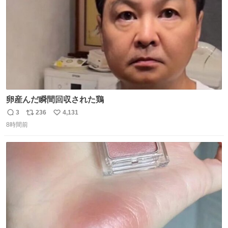
卵産んだ瞬間回収された鶏
3
236
4,131
返
リ
い
8時間前
信
ポ
い
数
ス
ね
ト
数
数