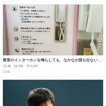
ストに売ってるぞ。ドライシャンプーって書いてあるけど
数
ス
ね
汗拭きシートみたいなもの。耳裏襟足首筋がんがん拭いて
ト
数
数
汗臭不安を解消。
教室のインターホンを鳴らしても、なかなか誰も出ないこ
とがあります…。 もしかすると「電話の出方」に困ってい
48
292
4,157
返
リ
い
るのかもしれません。 そこで「何を話せばいいか」が見え
1日前
信
ポ
い
る手引きを用意して、安心して電話に出られるようにしま
数
ス
ね
す。 インターホンの応対も大切なコミュニケーションの学
ト
数
数
びです。