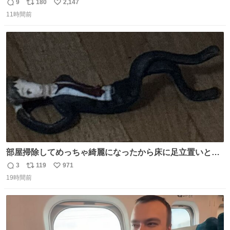
1週間で3キロ痩せた😭
9
180
2,147
返
リ
い
11時間前
信
ポ
い
数
ス
ね
ト
数
数
部屋掃除してめっちゃ綺麗になったから床に足立置いとい
たら家族にまだゴミ残ってるよって言われて神
3
119
971
返
リ
い
19時間前
信
ポ
い
数
ス
ね
ト
数
数