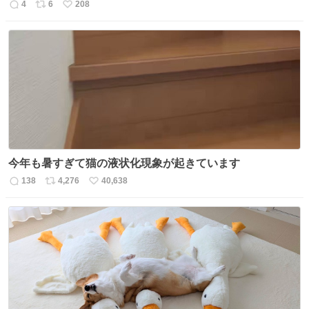
4
6
208
返
リ
い
信
ポ
い
数
ス
ね
ト
数
数
今年も暑すぎて猫の液状化現象が起きています
138
4,276
40,638
返
リ
い
信
ポ
い
数
ス
ね
ト
数
数