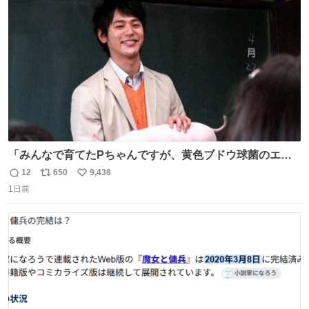
ト
数
数
「みんなで育てたPちゃんですが、黄色ブドウ球菌のエン
テロトキシン（耐熱性毒素）が検出されたので、議論する
12
650
9,438
返
リ
い
までもなく処分が決まりました」
1日前
信
ポ
い
数
ス
ね
ト
数
数