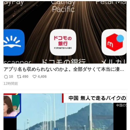
ト
数
数
アプリ名も収められないのかよ。全部ダサくて本当に凄
い。 https://t.co/LemyLGyVkR
10
490
4,406
返
リ
い
12時間前
信
ポ
い
数
ス
ね
ト
数
数