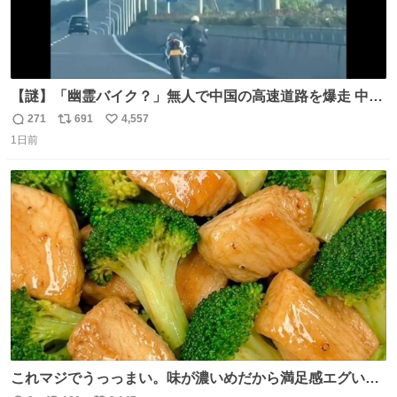
【謎】「幽霊バイク？」無人で中国の高速道路を爆走 中国
で珍しい光景が目撃された。人が乗っていないバイクが高
271
691
4,557
返
リ
い
速道路を倒れず走り続けており、さらに車線変更も。その
1日前
信
ポ
い
まま5キロも走り続けていたという。
数
ス
ね
ト
数
数
これマジでうっっまい。味が濃いめだから満足感エグいし