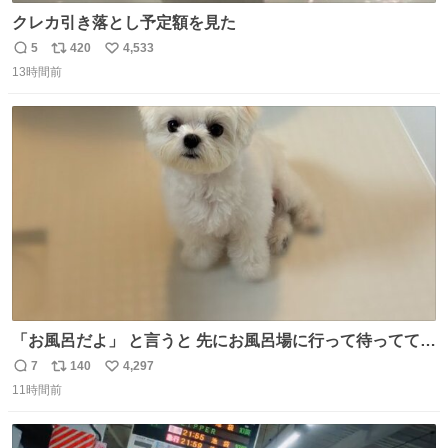
クレカ引き落とし予定額を見た
5
420
4,533
返
リ
い
13時間前
信
ポ
い
数
ス
ね
ト
数
数
「お風呂だよ」 と言うと 先にお風呂場に行って待っててく
れる 賢いライス
7
140
4,297
返
リ
い
11時間前
信
ポ
い
数
ス
ね
ト
数