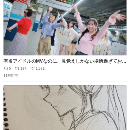
数
有名アイドルのMVなのに、見覚えしかない場所過ぎておも
ろいな
5
187
1,571
返
リ
い
11時間前
信
ポ
い
数
ス
ね
ト
数
数