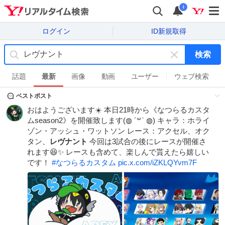
i
ログイン
ID新規取得
検索
キ
ー
話題
最新
画像
動画
ユーザー
ウェブ検索
ワ
ベストポスト
ー
ド
おはようございます☀️ 本日21時から《なつらるカスタ
を
ムseason2》を開催致します(◍ ´꒳` ◍) キャラ：ホライ
消
ゾン・アッシュ・ワットソン レース：アクセル、オク
す
タン、
レヴナント
今回は3試合の後にレースが開催さ
れます😆✨ レースも含めて、楽しんで貰えたら嬉しい
です！
#
なつらるカスタム
pic.x.com/iZKLQYvm7F