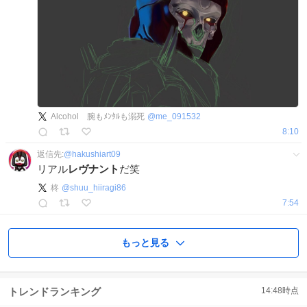
Alcohol 腕もﾒﾝﾀﾙも溺死
@
me_091532
8:10
返信先:
@
hakushiart09
リアル
レヴナント
だ笑
柊
@
shuu_hiiragi86
7:54
もっと見る
トレンドランキング
14:48
時点