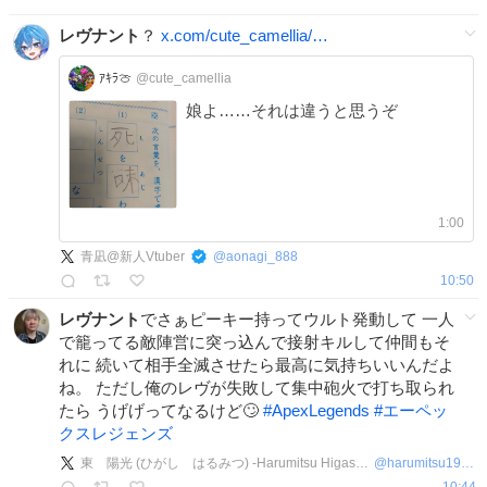
レヴナント
？
x.com/cute_camellia/…
ｱｷﾗ🍈
@cute_camellia
娘よ……それは違うと思うぞ
1:00
青凪@新人Vtuber
@
aonagi_888
10:50
レヴナント
でさぁピーキー持ってウルト発動して 一人
で籠ってる敵陣営に突っ込んで接射キルして仲間もそ
れに 続いて相手全滅させたら最高に気持ちいいんだよ
ね。 ただし俺のレヴが失敗して集中砲火で打ち取られ
たら うげげってなるけど🙄
#
ApexLegends
#
エーペッ
クスレジェンズ
東 陽光 (ひがし はるみつ) -Harumitsu Higashi-
@
harumitsu1989
10:44