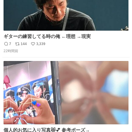
ギターの練習してる時の俺 ←理想 →現実
7
144
3,339
返
リ
い
22時間前
信
ポ
い
数
ス
ね
ト
数
数
個人的お気に入り写真😻💕 参考ポーズ→