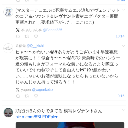
(マスターデュエルに死宰サムエル追加でヴェンデット
のコア＆ハウンド＆
レヴナント
素材エグゼクター展開
更新されたし要求値下がった、にこにこ)
🧊ぶんぶん🧊
@
Berios225
10:14
返信先:
@
Q__kichi
ヒャ〜〜かわいい😭❣️ありがとうございます早速妄想
が現実に！！似合う〜〜〜😭💘💘 緊急時でのハンター
達の頼もしさがフォーマルな装いになるとより際立っ
ていいですね👍💘そして自由人な
ﾚｳﾞﾅﾝﾄ
組かわい
い……☺️いいお酒が無駄になったらもったいないから
じゃんじゃん持って帰ろう！！
yagen
@
yagenkotsx
9:16
頭だけほんのりできてる 模写
レヴナント
さん
pic.x.com/8SLFDFplen