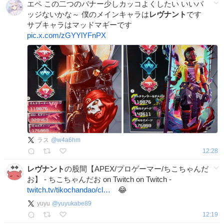
エペ この二つのバナー少しカッコよくしたい いいバ
ッジないかな～ 僕のメインキャラは
レヴナント
です
サブキャラはマッドマギーです
pic.x.com/zGYYlYFnPX
ラス
@
w4a6hm
12:28
レヴナント
の股間【APEX/プロゲーマー/ちこちゃんだ
お】 - ちこちゃんだお on Twitch on Twitch -
twitch.tv/tikochandao/cl…
😂
yuyu
@
yuyukabe89
12:19