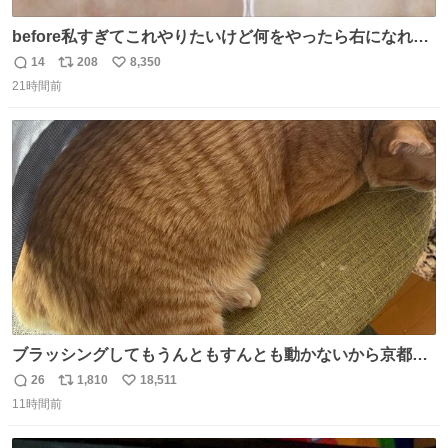
before私すぎてこれやりたいけど何をやったら右になれる
の
14
208
8,350
返
リ
い
21時間前
信
ポ
い
数
ス
ね
ト
数
数
ブラッシングしてもうんともすんとも動かないから京都の
寺にある庭みたいになってる
26
1,810
18,511
返
リ
い
11時間前
信
ポ
い
数
ス
ね