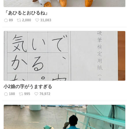
「あひるとおひるね」
89
2,080
31,083
返
リ
い
信
ポ
い
数
ス
ね
ト
数
数
小2娘の字がうますぎる
188
995
76,972
返
リ
い
信
ポ
い
数
ス
ね
ト
数
数