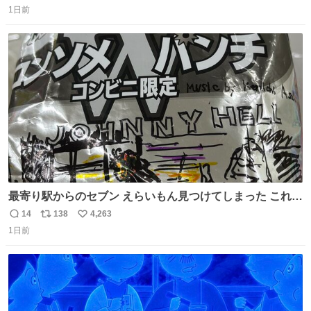
ど snidelでめちゃくちゃピッタリなものを見つけたので買
1日前
信
ポ
い
った！✨ スマホと小物とペットボトルが入るの最高すぎる
数
ス
ね
🥹 しかもスマホ入れ独立してるしファスナーない！地味に
ト
数
数
嬉しいやつ！！！
最寄り駅からのセブン えらいもん見つけてしまった これ売
ってくれへんかな… #浅井健一 #ポテチ #ロックの名盤
14
138
4,263
返
リ
い
1日前
信
ポ
い
数
ス
ね
ト
数
数