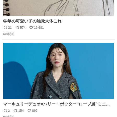
学年の可愛い子の触覚大体これ
21
574
19,681
返
リ
い
6時間前
信
ポ
い
数
ス
ね
ト
数
数
マーキュリーデュオ×ハリー・ポッター“ローブ風”ミニワ
ンピース、「入学許可証」のミニバッグも - fashion-
2
154
892
返
リ
い
press.net/news/149560
8時間前