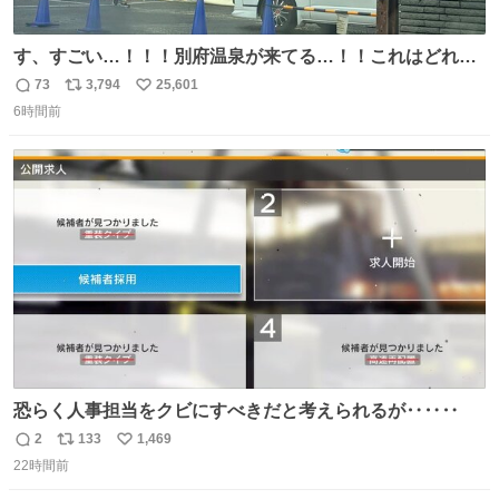
す、すごい…！！！別府温泉が来てる…！！これはどれぐ
らい待つんだろう…
73
3,794
25,601
返
リ
い
6時間前
信
ポ
い
数
ス
ね
ト
数
数
恐らく人事担当をクビにすべきだと考えられるが‥‥‥
2
133
1,469
返
リ
い
22時間前
信
ポ
い
数
ス
ね