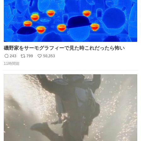
磯野家をサーモグラフィーで見た時これだったら怖い
243
799
50,353
返
リ
い
11時間前
信
ポ
い
数
ス
ね
ト
数
数