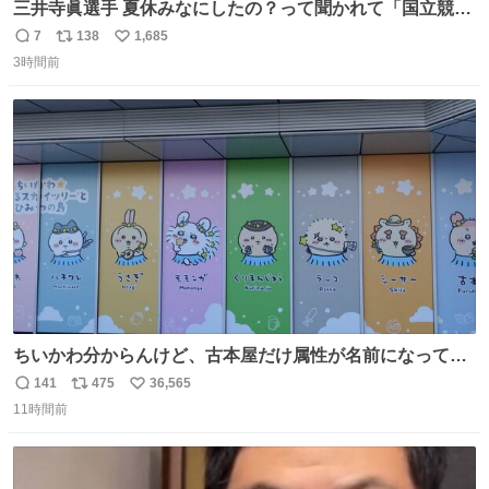
三井寺眞選手 夏休みなにしたの？って聞かれて「国立競技
場でオープニングゴール決めたよ」と答えられるの強すぎ
7
138
1,685
返
リ
い
る
3時間前
信
ポ
い
数
ス
ね
ト
数
数
ちいかわ分からんけど、古本屋だけ属性が名前になってる
のはどういうこと？
141
475
36,565
返
リ
い
11時間前
信
ポ
い
数
ス
ね
ト
数
数