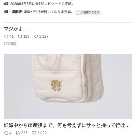
マジかよ……
41
118
1,127
返
リ
い
7時間前
信
ポ
い
数
ス
ね
ト
数
数
妊娠中から出産後まで、何も考えずにサッと持って行ける
ようなショルダーバッグが欲しいな〜と思っていたのだけ
4
235
3,820
返
リ
い