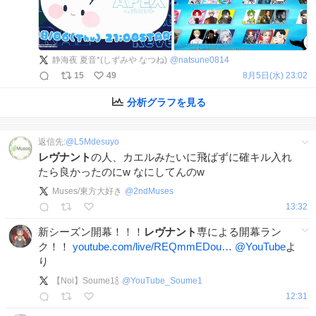
静海夜 夏音*(しずみや なつね)
@
natsune0814
15
49
8月5日(水) 23:02
分析グラフを見る
返信先:
@
L5Mdesuyo
レヴナント
の人、カエルみたいに飛ばずに確キル入れ
たら良かったのにw なにしてんのw
Muses/東方大好き
@
2ndMuses
13:32
新シーズン開幕！！！
レヴナント
専による開幕ラン
ク！！
youtube.com/live/REQmmEDou…
@YouTube
よ
り
【Noi】Soume1🍾
@
YouTube_Soume1
12:31