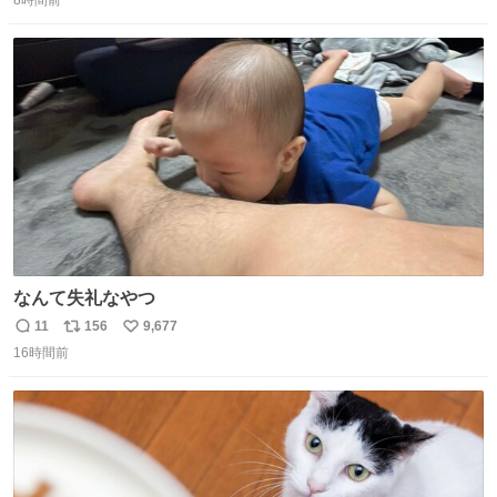
信
ポ
い
数
ス
ね
ト
数
数
なんて失礼なやつ
11
156
9,677
返
リ
い
16時間前
信
ポ
い
数
ス
ね
ト
数
数