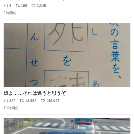
3
100
2,345
返
リ
い
9時間前
信
ポ
い
数
ス
ね
ト
数
数
娘よ……それは違うと思うぞ
820
13,958
148,047
返
リ
い
13時間前
信
ポ
い
数
ス
ね
ト
数
数