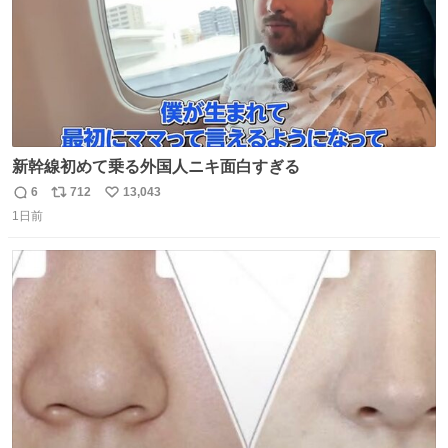
新幹線初めて乗る外国人ニキ面白すぎる
6
712
13,043
返
リ
い
1日前
信
ポ
い
数
ス
ね
ト
数
数