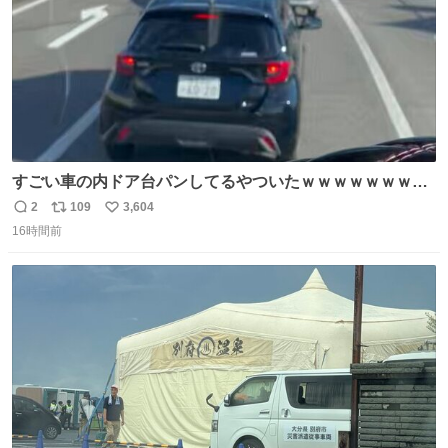
すごい車の内ドア台パンしてるやついたｗｗｗｗｗｗｗｗ
ｗｗｗｗｗｗ
2
109
3,604
返
リ
い
16時間前
信
ポ
い
数
ス
ね
ト
数
数