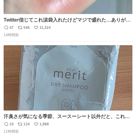
Twitter信じてこれ涙袋入れたけどマジで盛れた…ありがと
う…
47
546
11,324
返
リ
い
14時間前
信
ポ
い
数
ス
ね
ト
数
数
汗臭さが気になる季節、スースーシート以外だと、これが
とにかくスッキリする。2年くらい前に #生活は踊る で紹
10
134
1,988
返
リ
い
介したやつ。おじさんにもおばさんにもオススメだ。ドラ
11時間前
信
ポ
い