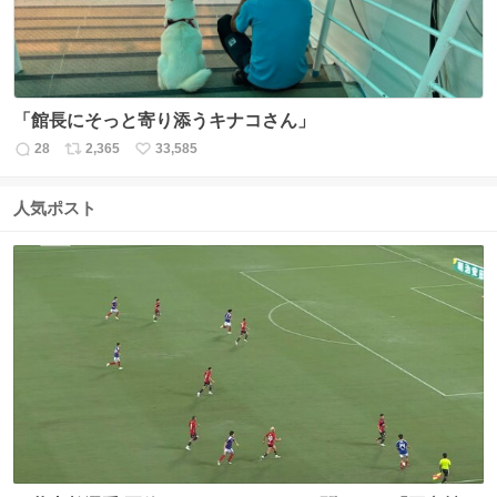
「館長にそっと寄り添うキナコさん」
28
2,365
33,585
返
リ
い
信
ポ
い
数
ス
ね
人気ポスト
ト
数
数