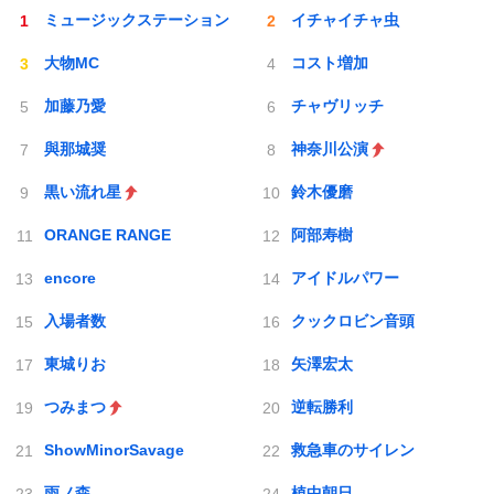
ミュージックステーション
イチャイチャ虫
大物MC
コスト増加
加藤乃愛
チャヴリッチ
與那城奨
神奈川公演
黒い流れ星
鈴木優磨
ORANGE RANGE
阿部寿樹
encore
アイドルパワー
入場者数
クックロビン音頭
東城りお
矢澤宏太
つみまつ
逆転勝利
ShowMinorSavage
救急車のサイレン
雨ノ森
植中朝日