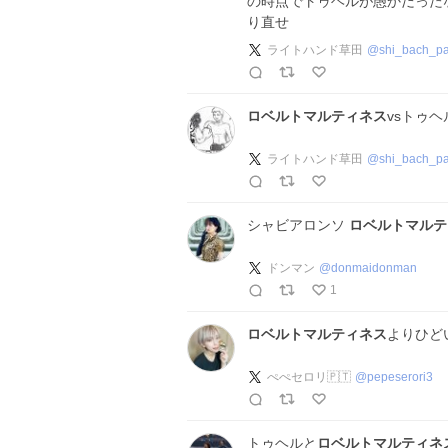
の時点でトゥヘルが愚かだった
り直せ
ライトハンド草田
@
shi_bach_pa
ロベルトマルティネス
vsトゥ
ライトハンド草田
@
shi_bach_pa
シャビアロンソ
ロベルトマルテ
ドンマン
@
donmaidonman
1
ロベルトマルティネス
よりひど
ぺぺセロリ🇵🇹
@
pepeserori3
トゥヘルと
ロベルトマルティネ