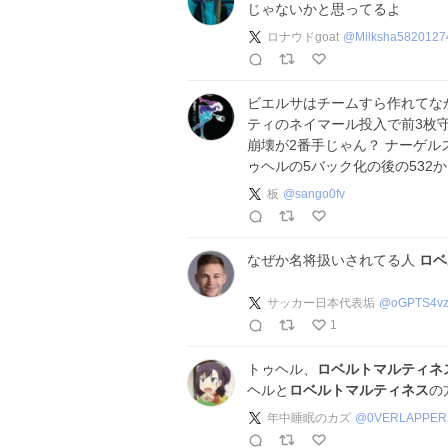
じゃないかと思ってるよ
ロナウドgoat
@
Milksha5820127
ビエルサはチームすら作れてな
ティのネイマール投入で前3枚
崩壊が2番手じゃん？ ナーゲル
ゥヘルの5バック化の後の532
板
@
sango0fv
なぜか名将扱いされてる人
ロベ
サッカー日本代表垢
@
oGPTS4vz
1
トゥヘル、
ロベルトマルティネ
ヘルと
ロベルトマルティネス
の
年中睡眠のカズ
@
0VERLAPPER