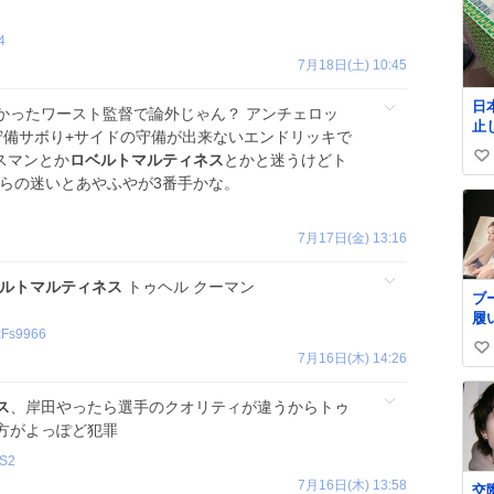
4
7月18日(土) 10:45
日
かったワースト監督で論外じゃん？ アンチェロッ
止
守備サボり+サイドの守備が出来ないエンドリッキで
払い
スマンとか
ロベルトマルティネス
とかと迷うけどト
い
郵
からの迷いとあやふやが3番手かな。
@J
い
ね
数
7月17日(金) 13:16
ルトマルティネス
トゥヘル クーマン
ブ
履
Fs9966
イ
い
7月16日(木) 14:26
い
ね
ス
、岸田やったら選手のクオリティが違うからトゥ
数
方がよっぽど犯罪
S2
7月16日(木) 13:58
交際中 