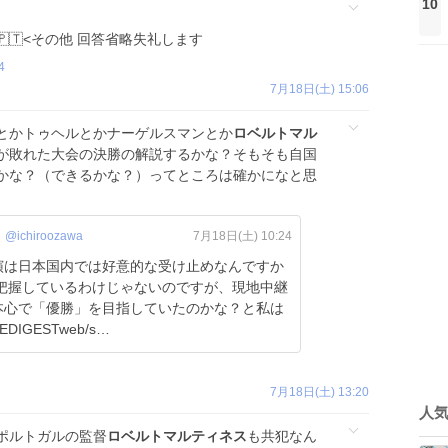
10
🇹<その他 回答省略失礼します
4
7月18日(土) 15:06
とかトゥヘルとかナーゲルスマンとか
ロベルトマル
が敗れた大会の決勝の解説するかな？そもそも自国
かな？（できるかな？）ってところは確かになと思
@ichiroozawa
7月18日(土) 10:24
演は日本国内では好意的な受け止めなんですか
本心で「優勝」を目指していたのかな？と私は
DIGESTweb/s…
7月18日(土) 13:20
人
ポルトガルの監督
ロベルトマルティネス
も共犯なん