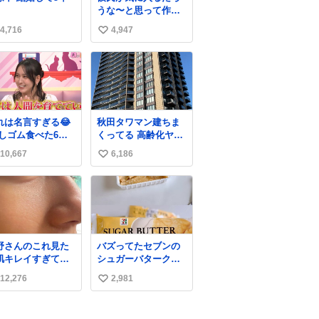
うな〜と思って作っ
たら想像の何倍も美
4,716
4,947
い
味しい美味しい言っ
てくれて嬉しい
い
ね
数
れは名言すぎる😂
秋田タワマン建ちま
消しゴム食べた6歳
くってる 高齢化ヤバ
弟を思い出しなが
すぎて駅前にコンパ
10,667
6,186
い
クトシティつくって
高齢者を住ませる考
い
えらしい 病院も全部
ね
駅前にある
数
野さんのこれ見た
バズってたセブンの
肌キレイすぎてび
シュガーバタークレ
くりしたし、やは
ープうますぎて
12,276
2,981
い
アイドルって体型･
7NOWで買い溜め🛒
管理すごすぎる
💭
い
ね