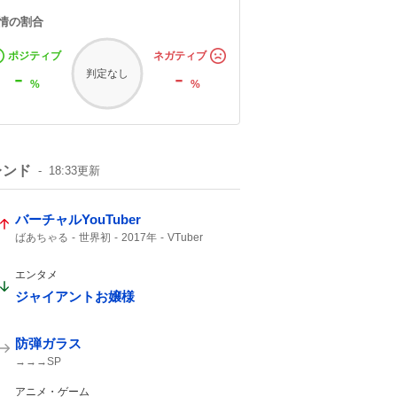
情の割合
ポジティブ
ネガティブ
-
-
判定なし
%
%
レンド
18:33
更新
バーチャルYouTuber
ばあちゃる
世界初
2017年
VTuber
デビュー
エンタメ
ジャイアントお嬢様
防弾ガラス
→→→SP
アニメ・ゲーム