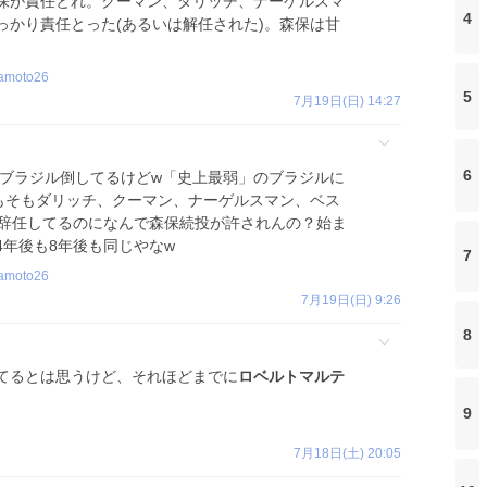
保が責任とれ。クーマン、ダリッチ、ナーゲルスマ
4
っかり責任とった(あるいは解任された)。森保は甘
amoto26
5
7月19日(日) 14:27
6
位でブラジル倒してるけどw「史上最弱」のブラジルに
もそもダリッチ、クーマン、ナーゲルスマン、ベス
辞任してるのになんで森保続投が許されんの？始ま
4年後も8年後も同じやなw
7
amoto26
7月19日(日) 9:26
8
てるとは思うけど、それほどまでに
ロベルトマルテ
9
7月18日(土) 20:05