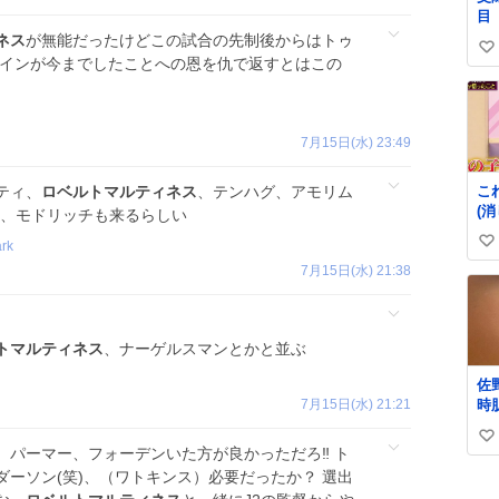
目
ネス
が無能だったけどこの試合の先制後からはトゥ
い
ケインが今までしたことへの恩を仇で返すとはこの
い
ね
数
7月15日(水) 23:49
こ
ティ、
ロベルトマルティネス
、テンハグ、アモリム
(
ド、モドリッチも来るらしい
の
rk
い
ら)
7月15日(水) 21:38
い
ね
数
トマルティネス
、ナーゲルスマンとかと並ぶ
佐
7月15日(水) 21:21
時
っ
い
り
パーマー、フォーデンいた方が良かっただろ‼️ ト
肌
い
ーソン(笑)、（ワトキンス）必要だったか？ 選出
ね