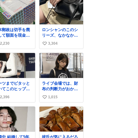
本郵政は切手を廃
ロンシャンのこのシ
して額面を現金で
リーズ、なかなか安
戻せ2026 #日本
くならないのにセー
2,230
3,304
い
政
ル価格になってる🖤
apanPostHD_PR
✨レザーなのが反則
い
級にかわいい。持っ
ね
てるだけでコーデが
数
格上げされる。
ーツまでピタッと
ライブ会場では、財
いてこのヒップラ
布の判断力がおかし
ン…強すぎる。
くなる。
2,396
1,015
い
い
ね
数
結婚して5年
彼氏が気に入るだろ