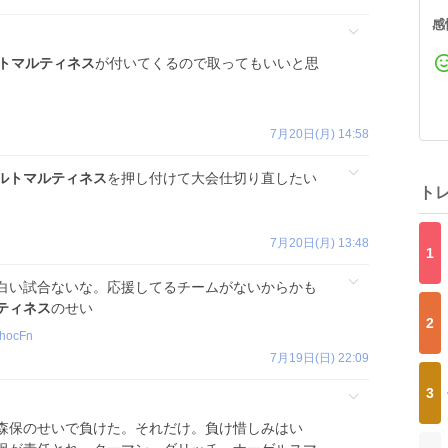
感
トマルティネス
が付いてくるので取ってもいいと思
7月20日(月) 14:58
ルトマルティネス
を押し付けて大会仕切り直したい
ト
7月20日(月) 13:48
1
白い試合ないな。応援してるチームがないからかも
ティネス
のせい
2
hocFn
7月19日(日) 22:09
3
森保のせいで負けた。それだけ。負け惜しみはい