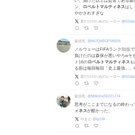
い。負けた以上は監督である森
ン、
ロベルトマルティネス
はし
やかされすぎな
君だけのためのヒーロー
@
GSak
返信先:
@
bb2Q4BGF5i6656
ノルウェーはFIFAランク31
負けたのは森保が悪いやろwそ
ト16の
ロベルトマルティネス
も
る前は毎回毎回「史上最強」。
君だけのためのヒーロー
@
GSak
返信先:
@
Milksha58201274
思考がここまでになるの終わっ
ィネス
が酷かった。
やまと
@
lg19li