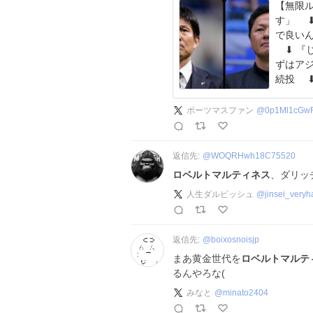
【無限
す」 ⬇
で良いん
⬇︎ 『
ずはアジ
続投 ⬇
ポーツマスファン
@
0p1Ml1cGw
返信先:
@
WOQRHwh18C75520
ロベルトマルティネス
、ダリッ
人生ダルビッシュ
@
jinsei_veryh
返信先:
@
boixosnoisjp
まあ黄金世代を
ロベルトマルテ
るんやろな(
みなと
@
minato2404