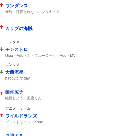
ワンダンス
サ終
評価されない
プリキュア
カリブの海賊
エンタメ
モンストロ
Giga
Adoさん
ブルーロック
Ado
MV
エンタメ
大西流星
happy birthday
国仲涼子
結婚しよう
風磨くん
アニメ・ゲーム
ワイルドランズ
ゴーストリコン
Xbox
引退する