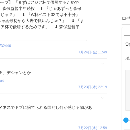
ループ】 「まずはアジア杯で優勝するためで
︎ 森保監督半年続投 ⬇︎ 『じゃあずっと森保
じゃ？』 ⬇︎ 『W杯ベスト32では不十分』
ロ
じゃあ最初から大岩で良いんじゃ？』 ⬇︎ 「ま
ア杯で優勝するためです」 ⬇︎ 森保監督半年
︎
0
F32446
7月24日(金) 11:49
ポ
チ、デシャンとか
ard
7月23日(木) 22:19
ィネス
でドブに捨てられる国だし何か感じる物があ
7月22日(水) 12:59