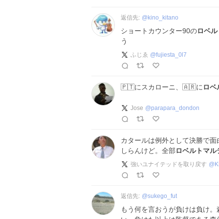
返信先:
@
kino_kitano
ショートカウンター90の
ロベル
う
ふじゑ
@
fujiesta_0l7
🇵🇹にスカローニ、🇦🇷に
ロベ
Jose
@
parapara_dondon
カタールは例外として決勝で面
しらんけど。全部
ロベルトマル
強いユナイテッドを取り戻す
@
K
返信先:
@
sukego_fut
もう何を言おうが負けは負け。