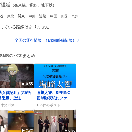
数
車遅延
（在来線、私鉄、地下鉄）
道
東北
関東
中部
近畿
中国
四国
九州
している路線はありません
全国の運行情報（Yahoo!路線情報）
SNSのバズまとめ
0:55
0
幼女戦記Ⅱ』第5話
塩﨑太智、SPRING
貧乏籤」放送、ゼ
初単独表紙にファン
トゥーア左遷にタ
歓喜「だいちくん最
6
件のポスト
135
件のポスト
ニャへの悲しみの
高」予約殺到
が一部で広がる
3:33
0:50