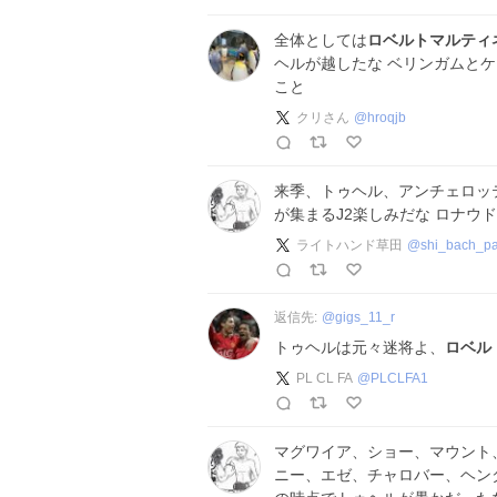
全体としては
ロベルトマルティ
ヘルが越したな ベリンガムと
こと
クリさん
@
hroqjb
来季、トゥヘル、アンチェロッ
が集まるJ2楽しみだな ロナウ
ライトハンド草田
@
shi_bach_pa
返信先:
@
gigs_11_r
トゥヘルは元々迷将よ、
ロベル
PL CL FA
@
PLCLFA1
マグワイア、ショー、マウント、
ニー、エゼ、チャロバー、ヘンダ