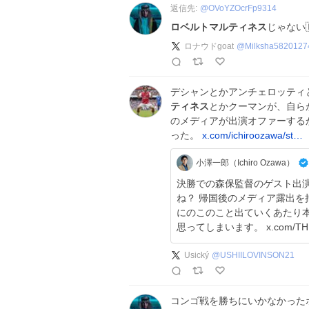
返信先:
@
OVoYZOcrFp9314
ロベルトマルティネス
じゃない
ロナウドgoat
@
Milksha5820127
デシャンとかアンチェロッティ
ティネス
とかクーマンが、自ら
のメディアが出演オファーする
った。
x.com/ichiroozawa/st…
小澤一郎（Ichiro Ozawa）
決勝での森保監督のゲスト出
ね？ 帰国後のメディア露出を把握しているわけじゃないのですが、現地中継
にのこのこと出ていくあたり
思ってしまいます。 x.com/THE
Usický
@
USHIILOVINSON21
コンゴ戦を勝ちにいかなかった