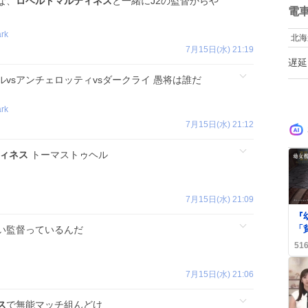
な、
ロベルトマルティネス
と一緒にJ2の監督からや
数
電
rk
北海
7月15日(水) 21:19
遅延
ヘルvsアンチェロッティvsダークライ 愚将は誰だ
rk
7月15日(水) 21:12
ィネス
トーマストゥヘル
7月15日(水) 21:09
『
「
い監督っているんだ
ー
51
ー
声
7月15日(水) 21:06
ス
で無能マッチ組んどけ