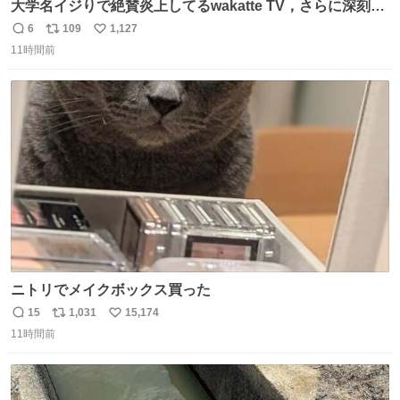
大学名イジりで絶賛炎上してるwakatte TV，さらに深刻な
問題はこっちでは？ ・都内の特定企業に入るのを極度に推
6
109
1,127
返
リ
い
奨し，それ以外の地域で堅実に生きるのを周縁化する ・恋
11時間前
信
ポ
い
愛にかまけ，「陽キャラ」として振る舞うのを極端に中心
数
ス
ね
化する ・院生が研究環境を求め他大学に移るのを批判する
ト
数
数
過去例↓
ニトリでメイクボックス買った
15
1,031
15,174
返
リ
い
11時間前
信
ポ
い
数
ス
ね
ト
数
数