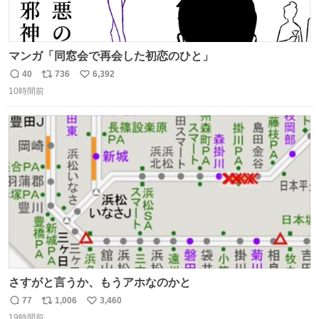
マンガ「同窓会で再会した初恋のひと」
40
736
6,392
返
リ
い
10時間前
信
ポ
い
数
ス
ね
ト
数
数
さすがと言うか、もうアホなのかと
77
1,006
3,460
返
リ
い
19時間前