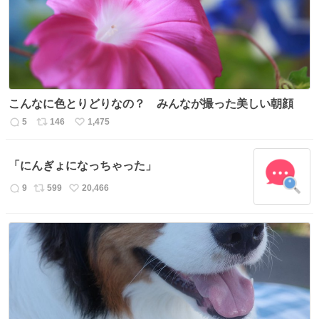
こんなに色とりどりなの？ みんなが撮った美しい朝顔
5
146
1,475
返
リ
い
信
ポ
い
数
ス
ね
「にんぎょになっちゃった」
ト
数
数
9
599
20,466
返
リ
い
信
ポ
い
数
ス
ね
ト
数
数