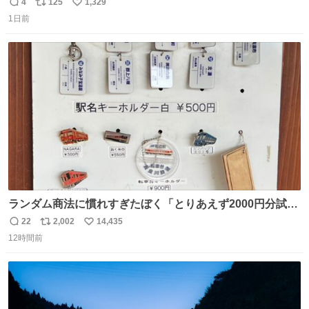
（日向坂46）はマリサポだったのですね。 カメラ目線でに
4
125
1,329
返
リ
い
っこりしていただいたので撮影したものの、全然誰だか知
1日前
信
ポ
い
りませんでした。 マリサポらしいのでこれからは名前覚え
数
ス
ね
ます！！
ト
数
数
ランダム商法に慣れすぎたぼく「とりあえず2000円分試し
てみるか…」 駅員さん「どれが欲しいの？」 ぼく「えっ
22
2,002
14,435
返
リ
い
良いんですか？」 駅員さん「何が…？？」 やっぱランダム
12時間前
信
ポ
い
って悪い文化だ
数
ス
ね
わ！！！！！！！！！！！！！！！！！！！！
ト
数
数