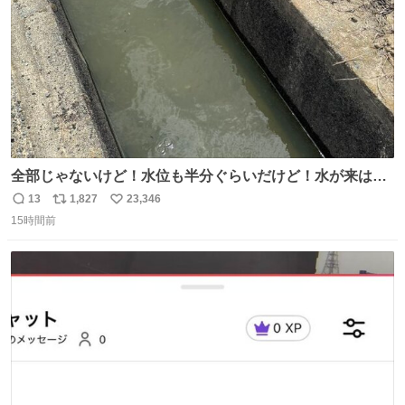
全部じゃないけど！水位も半分ぐらいだけど！水が来はじ
めたよ！！！ 作業してくれた方々ありがとーーー
13
1,827
23,346
返
リ
い
ー！！！！！！！！！！！！！！！！！！！！！！！！！
15時間前
信
ポ
い
！
数
ス
ね
ト
数
数