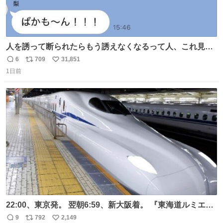
人を誘って断られたらもう誘えなくなるって人、これ見て
元気出してほしい
6
709
31,851
返
リ
い
1日前
信
ポ
い
数
ス
ね
ト
数
数
22:00、東京発。 翌朝6:59、新大阪着。 『東海道ルミエー
ルエクスプレス』が今夜、初運行！ 岐阜羽島駅で夜を越す
9
792
2,149
返
リ
い