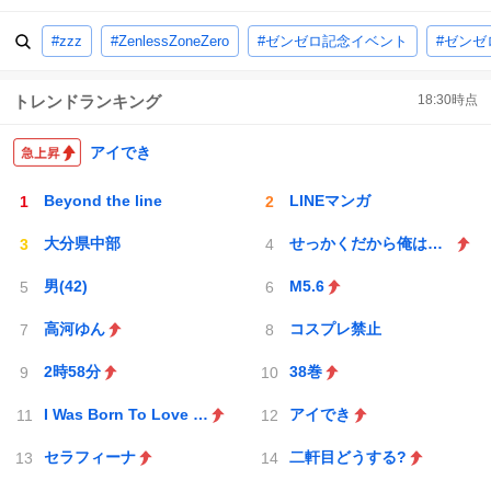
#zzz
#ZenlessZoneZero
#ゼンゼロ記念イベント
#ゼンゼ
トレンドランキング
18:30
時点
アイでき
Beyond the line
LINEマンガ
大分県中部
せっかくだから俺はこの
男(42)
M5.6
高河ゆん
コスプレ禁止
2時58分
38巻
I Was Born To Love You
アイでき
セラフィーナ
二軒目どうする?