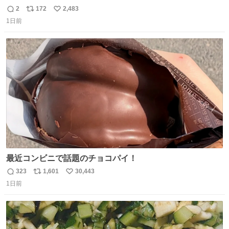
てかっこ悪いなぁ →せや
2
172
2,483
返
リ
い
1日前
信
ポ
い
数
ス
ね
ト
数
数
最近コンビニで話題のチョコパイ！
323
1,601
30,443
返
リ
い
1日前
信
ポ
い
数
ス
ね
ト
数
数