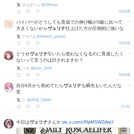
さんほーぷ
@
39Hopu
50分前
パイパーがどうしても育成での伸び幅がS級に比べて
大きくないから
ヴェリナ
仕上げた方が圧倒的に強いな
アキペロ̻
@
Akipero_games
56分前
どうせ
ヴェリナ
引いたら使わなくなるのに育成したく
ないって言うのは許されますか？
ぺろ
@
pero_1809
58分前
自分6月から初めてたら
ヴェリナ
も瞬光もいたんだな
笑
♬
@
ORIE_SAMA
17:02
今日は
ヴェリナ
さんか
pic.x.com/JNpMSWZdwU