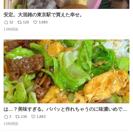
安定。大混雑の東京駅で買えた幸せ。
32
126
3,985
返
リ
い
13時間前
信
ポ
い
数
ス
ね
ト
数
数
は…？美味すぎる。パパッと作れちゃうのに味濃いめで満
足感エグいの天才だろ🥹
3
136
1,863
返
リ
い
15時間前
信
ポ
い
数
ス
ね