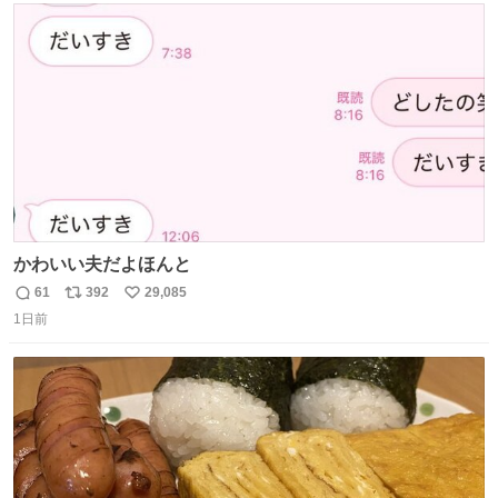
ト
数
数
かわいい夫だよほんと
61
392
29,085
返
リ
い
1日前
信
ポ
い
数
ス
ね
ト
数
数