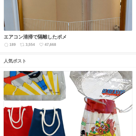
エアコン清掃で隔離したポメ
189
3,554
47,668
返
リ
い
信
ポ
い
数
ス
ね
人気ポスト
ト
数
数