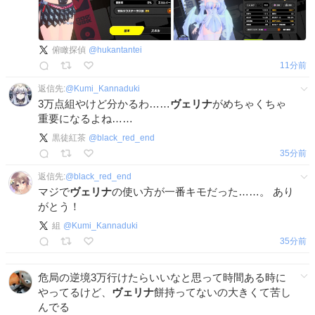
俯瞰探偵
@
hukantantei
11分前
返信先:
@
Kumi_Kannaduki
3万点組やけど分かるわ……
ヴェリナ
がめちゃくちゃ
重要になるよね……
黒徒紅茶
@
black_red_end
35分前
返信先:
@
black_red_end
マジで
ヴェリナ
の使い方が一番キモだった……。 あり
がとう！
組
@
Kumi_Kannaduki
35分前
危局の逆境3万行けたらいいなと思って時間ある時に
やってるけど、
ヴェリナ
餅持ってないの大きくて苦し
んでる