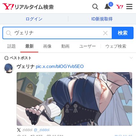
i
ログイン
ID新規取得
検索
キ
ー
話題
最新
画像
動画
ユーザー
ウェブ検索
ワ
ベストポスト
ー
ド
ヴェリナ
pic.x.com/blOGYvb5EO
を
消
す
ziddol
@
_ziddol