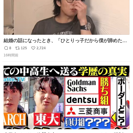
結婚の話になったとき、「ひとりっ子だから僕が諦めた瞬
間に一族が潰える」「死ぬとき1人とか嫌」だから結婚願
8
125
2,724
返
リ
い
望は"ある"って答えたものの、結局「（結婚は）向いてね
16時間前
信
ポ
い
ぇのかもしれない」で締める北山くん、きっといろいろ考
数
ス
ね
えて言葉を選んで、まるく収めてくれたんだなと思った
ト
数
数