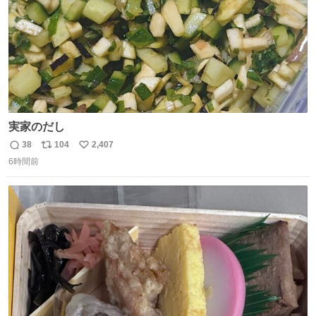
実家のだし
38
104
2,407
返
リ
い
6時間前
信
ポ
い
数
ス
ね
ト
数
数