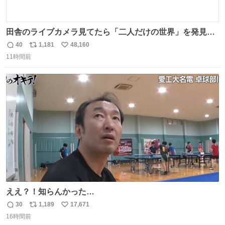
田舎のライブカメラ見てたら「二人だけの世界」を発見し
た
40
1,181
48,160
返
リ
い
11時間前
信
ポ
い
数
ス
ね
ト
数
数
ええ？！知らんかった…
30
1,189
17,671
返
リ
い
16時間前
信
ポ
い