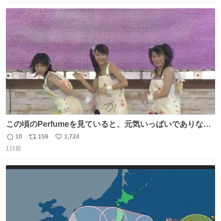
数
ス
ね
ト
数
数
この頃のPerfumeを見ていると、元気いっぱいでありなが
ら決して感情に任せすぎることなく、しっかりと制御され
10
159
1,724
返
リ
い
たダンスであることに新鮮に驚く。3人のあげた足の向き
1日前
信
ポ
い
や角度とか本当に細かな部分まできっちりと揃っていてそ
数
ス
ね
こから積み重ねてきた努力や練習量が見て取れる…
ト
数
数