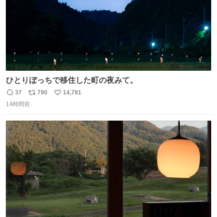
ひとりぼっちで移住した町の夜みて。
37
790
14,781
返
リ
い
14時間前
信
ポ
い
数
ス
ね
ト
数
数