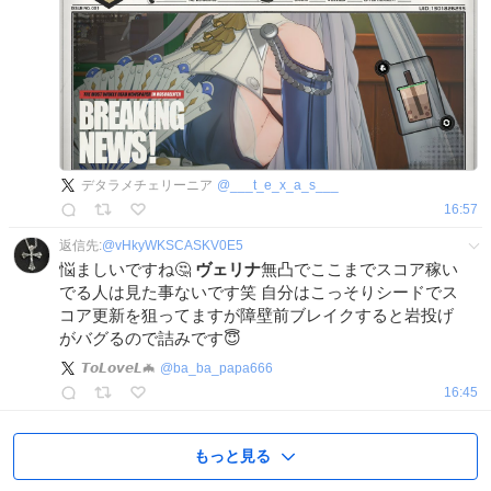
デタラメチェリーニア
@
___t_e_x_a_s___
16:57
返信先:
@
vHkyWKSCASKV0E5
悩ましいですね🤔
ヴェリナ
無凸でここまでスコア稼い
でる人は見た事ないです笑 自分はこっそりシードでス
コア更新を狙ってますが障壁前ブレイクすると岩投げ
がバグるので詰みです😇
𝙏𝙤𝙇𝙤𝙫𝙚𝙇🦇
@
ba_ba_papa666
16:45
もっと見る