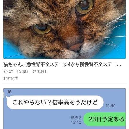
ト
数
数
猫ちゃん、急性腎不全ステージ4から慢性腎不全ステージ2
になりました😭点滴も週一で大丈夫になった… このままだ
37
181
7,364
返
リ
い
と2、3日持たないって言われたのが嘘みたい…本当に嬉し
14時間前
信
ポ
い
い😭😭😭頑張ってくれてありがとう😭😭😭 嬉しくて帰り
数
ス
ね
道泣きながら歩いてたら向こうから来た人にすごい顔され
ト
数
数
た🫠