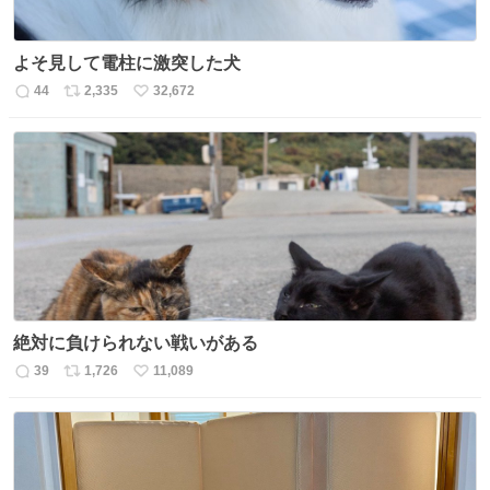
よそ見して電柱に激突した犬
44
2,335
32,672
返
リ
い
信
ポ
い
数
ス
ね
ト
数
数
絶対に負けられない戦いがある
39
1,726
11,089
返
リ
い
信
ポ
い
数
ス
ね
ト
数
数