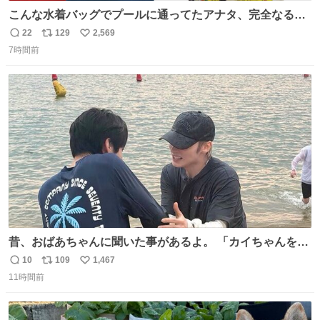
こんな水着バッグでプールに通ってたアナタ、完全なる同
世代（笑） #70年代 #80年代 #昭和レトロ
22
129
2,569
返
リ
い
7時間前
信
ポ
い
数
ス
ね
ト
数
数
昔、おばあちゃんに聞いた事があるよ。 「カイちゃんをい
じめると、アイツが海から上がって来るぞ。」って。
10
109
1,467
返
リ
い
11時間前
信
ポ
い
数
ス
ね
ト
数