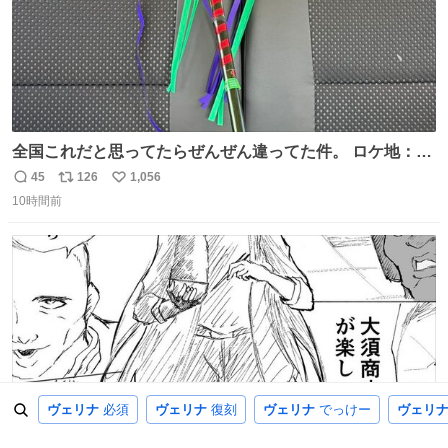
全国これだと思ってたらぜんぜん違ってた件。 ロケ地：広
島
45
126
1,056
返
リ
い
10時間前
信
ポ
い
数
ス
ね
ト
数
数
ヴェリナ
必須
ヴェリナ
復刻
ヴェリナ
でっけー
ヴェリ