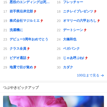
悪役のエンディングは死のみ
フレッチャー
岩手県沿岸北部
ニチレイプレゼンツ
株式会社マジルミエ
オマリーの六甲おろし
洗濯機に
デートシーン
デビュー3周年おめでとう
大橋和也
クラス全員
ベガパンク
ビデオ通話
じゃあ呼ぶね!
地震で目が覚め
カダク
100位まで見る
つぶやきピックアップ