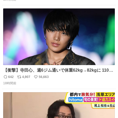
信
ポ
い
数
ス
ね
ト
数
数
【衝撃】寺田心、週6ジム通いで体重62kg→82kgに 110kg
のベンチプレス持ち上げる姿披露
642
4,907
56,663
返
リ
い
news.livedoor.com/article/detail… 元々自重のみだった
18時間前
信
ポ
い
が、更に筋肉を大きくするためジム通いを開始。筋肉増量
数
ス
ね
のためおにぎり10個、ゼリー飲料3～4本、パスタと毎日4
ト
数
数
千kcalオーバーの食事を摂取し、増量したという。