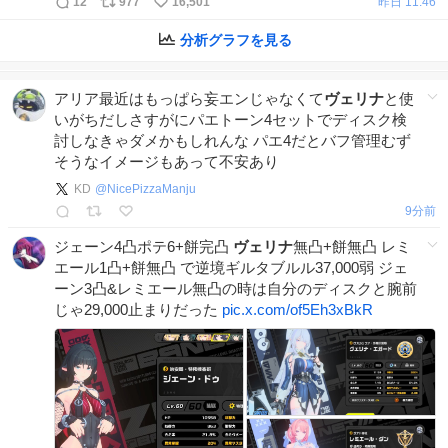
12
977
16,501
昨日 11:46
分析グラフを見る
アリア最近はもっぱら妄エンじゃなくて
ヴェリナ
と使
いがちだしさすがにパエトーン4セットでディスク検
討しなきゃダメかもしれんな パエ4だとバフ管理むず
そうなイメージもあって不安あり
KD
@
NicePizzaManju
9分前
ジェーン4凸ポテ6+餅完凸
ヴェリナ
無凸+餅無凸 レミ
エール1凸+餅無凸 で逆境ギルタブルル37,000弱 ジェ
ーン3凸&レミエール無凸の時は自分のディスクと腕前
じゃ29,000止まりだった
pic.x.com/of5Eh3xBkR