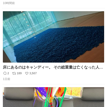
東海道新幹線。寝台列車じゃないのに、朝まで新幹線とい
10時間前
信
ポ
い
う、なんだか特別体験😉 #TRAINTRIP #東海道ルミエール
数
ス
ね
エクスプレス
ト
数
数
床にあるのはキャンディー。 その総重量は亡くなった人と
同等の重さだそうです。 鑑賞者は一つ持ち帰れますが、亡
2
189
3,507
返
リ
い
くなった人の一部を持ち帰っているような感覚になりまし
1日前
信
ポ
い
た。 勇気を出して口に入れたら、ハッカ味😳✨ #ポーラ美
数
ス
ね
術館
ト
数
数