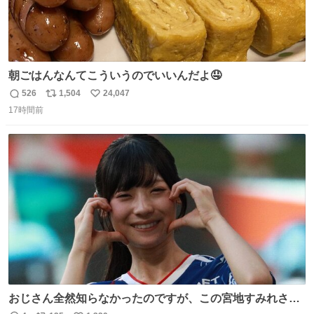
朝ごはんなんてこういうのでいいんだよ🤤
526
1,504
24,047
返
リ
い
17時間前
信
ポ
い
数
ス
ね
ト
数
数
おじさん全然知らなかったのですが、この宮地すみれさん