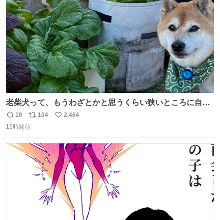
数
老柴犬って、もうわざとかと思うくらい狭いところに自ら
はまりにいくじゃないですか？ 今朝ガーデニングしてる飼
10
104
2,464
返
リ
い
い主の間にはまってきて、最高に可愛かった♥️
19時間前
信
ポ
い
数
ス
ね
ト
数
数