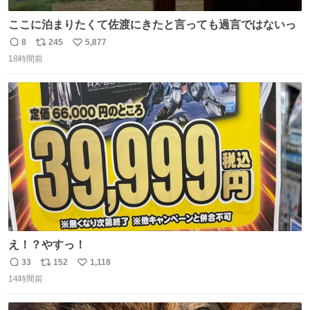
ここに泊まりたくて佐渡にきたと言っても過言ではないっ
8
245
5,877
返
リ
い
18時間前
信
ポ
い
数
ス
ね
ト
数
数
え！？やすっ！
33
152
1,118
返
リ
い
14時間前
信
ポ
い
数
ス
ね