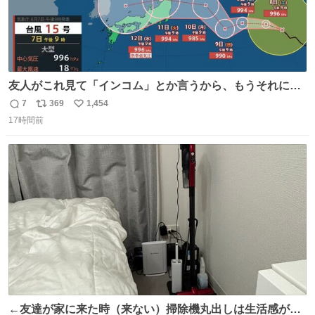
友人がこれ見て「インコム」とか言うから、もうそれにし
か見えなくなっちゃった。
7
369
1,454
返
リ
い
17時間前
信
ポ
い
数
ス
ね
ト
数
数
←友達が家に来た時（来ない）掃除機丸出しは生活感が出