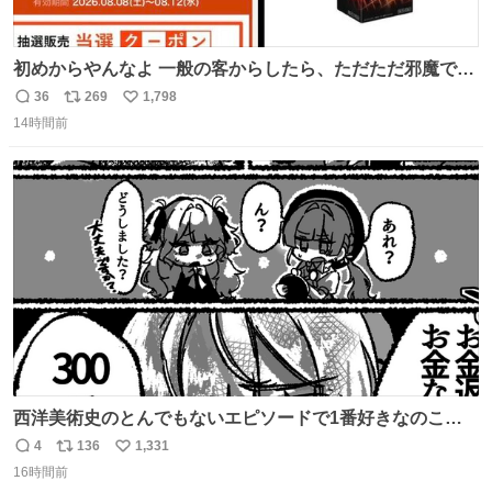
初めからやんなよ 一般の客からしたら、ただただ邪魔でし
かないのよ
36
269
1,798
返
リ
い
14時間前
信
ポ
い
数
ス
ね
ト
数
数
西洋美術史のとんでもないエピソードで1番好きなのこれ
モネのエピソード大体面白い #絵がみの美術史創作
4
136
1,331
返
リ
い
16時間前
信
ポ
い