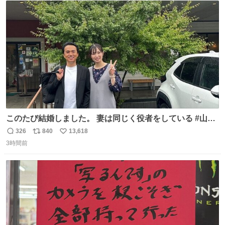
ト
数
数
このたび結婚しました。 妻は同じく役者をしている #山下
ひかり です。 これからも一つひとつの作品に真摯に向き合
326
840
13,618
返
リ
い
い、役者として精進していきます。変わらず見守っていた
3時間前
信
ポ
い
だけたら嬉しいです。 写真は先日、妻の故郷へ行った時に
数
ス
ね
立ち寄った、妻のソウルフードのラーメン屋さんでの一枚
ト
数
数
🍜