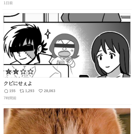
1日前
信
ポ
い
数
ス
ね
ト
数
数
クビにせぇよ
155
1,293
28,063
返
リ
い
7時間前
信
ポ
い
数
ス
ね
ト
数
数