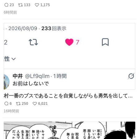
小川がさらに壊し…… 結果、直美をおんぶして送ることに
23
133
1,175
返
リ
い
なりました。 👇鼻緒はいつも恋のキューピッド？
6時間前
信
ポ
い
web.nhk/tv/an/kazekaor…［見逃し配信中］ #朝ドラ #風
数
ス
ね
薫る 上坂樹里 甲斐翔真
ト
数
数
村一番のブスであることを自覚しながらも勇気を出して村
長の息子に恋文を書いたら翌日村の共用井戸に捨てられて
6
250
6,021
返
リ
い
たときの顔になった
16時間前
信
ポ
い
数
ス
ね
ト
数
数