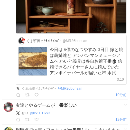
くま班長△ｸﾗﾌﾄｷｬﾝﾊﾟｰ
@MR26burisan
今日は #僕のなつやすみ 3日目 嫁と娘
は義姉達と アンパンマンミュージア
ムへ わいと義兄は各自お留守番🏠 信
頼できるバイヤーさんに頼んでいた
アンボイナバールが届いた🧸 水拭き
してなくても分かる 杢のヤバさ‼️ 3枚
3:10
目は極厚レッドアンボイナなので 極
くま班長△ｸﾗﾌﾄｷｬﾝﾊﾟｰ
@
MR26burisan
上ぐい呑みシリーズ用にします #花梨
11分前
瘤
友達とやるゲームが
一番楽しい
せり
@
IxxU_Uxx3
12分前
現時点ではディフェクトが
一番楽しい
、こういうキャ