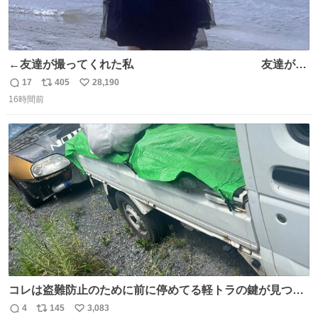
←友達が撮ってくれた私 友達が描
いてくれた私→
17
405
28,190
返
リ
い
16時間前
信
ポ
い
数
ス
ね
ト
数
数
コレは盗難防止のために前に停めてる軽トラの鍵が見つか
らなくて 持ち主すら動かすことができない鉄壁のスープラ
4
145
3,083
返
リ
い