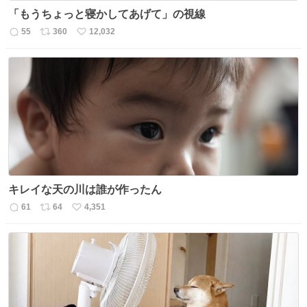
「もうちょっと寝かしてあげて」の視線
55
360
12,032
返
リ
い
信
ポ
い
数
ス
ね
ト
数
数
キレイな天の川は誰が作ったん
61
64
4,351
返
リ
い
信
ポ
い
数
ス
ね
ト
数
数