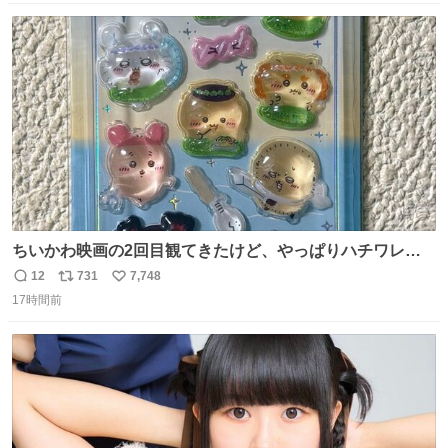
数
ス
ね
ト
数
数
ちいかわ映画の2回目観てきたけど、やっぱりハチワレの
「ハモりすごいよッ…」に対するちいかわの「エ゛ッ!?(い
12
731
7,748
返
リ
い
まそんな場合じゃねぇだろお前よぉ)」が面白すぎる。
17時間前
信
ポ
い
数
ス
ね
ト
数
数