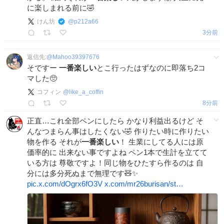
に楽しまれる前に🤣
けん坊
@
p212a66
4分前
返信先:
@
Mahoo39397676
そですー
一番楽しい
とこ行ったはずなのに即落ち2コ
マした🥺
コフィン
@
like_a_coffin
8分前
正直…これ全部ペンにしたら かなり利益出るけど そ
んなつまらん事はしたくない🤣 作りたい時に作りたい
物を作る それが
一番楽しい
！ 生業にしてる人には原
価率的に 出来ない事ですよね ペン1本で生計を立てて
いる方は 尊敬ですよ！同じ物をひたすら作るのは 自
分には多分死ぬまで無理です🧸✨️
pic.x.com/dOgrx6fO3V
x.com/mr26burisan/st…