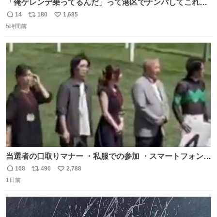
「俺ゲレンデ乗ってるんだ」って港区でナンパしてこれで
迎え行きたい
14
180
1,685
返
リ
い
5時間前
信
ポ
い
数
ス
ね
ト
数
数
当選者の口取りマナー ・私服での参加 ・スマートフォンで
の撮影 ・調教師へ自分から握手を求める行為 ・シャツをズ
108
490
2,788
返
リ
い
ボンにインしていない服装 ・ボディーバッグの着用 私も口
1日前
信
ポ
い
ドリに参加したいので、出禁になる前に繰り返し案内して
数
ス
ね
ほしい #DMMバヌーシ
ト
数
数