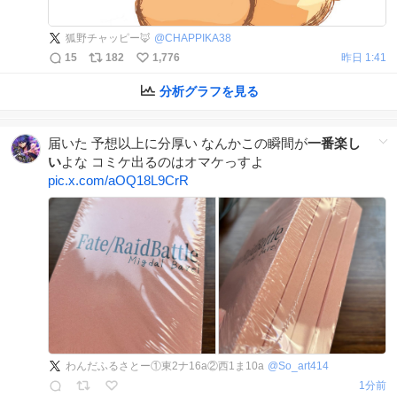
狐野チャッピー🦊
@
CHAPPIKA38
15
182
1,776
昨日 1:41
分析グラフを見る
届いた 予想以上に分厚い なんかこの瞬間が
一番楽し
い
よな コミケ出るのはオマケっすよ
pic.x.com/aOQ18L9CrR
わんだふるさとー①東2ナ16a②西1ま10a
@
So_art414
1分前