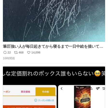
筆圧強い人が毎日起きてから寝るまで一日中絵を描いてる
とこうなる。 異常事態です。
22
468
14,096
返
リ
い
16時間前
信
ポ
い
数
ス
ね
ト
数
数