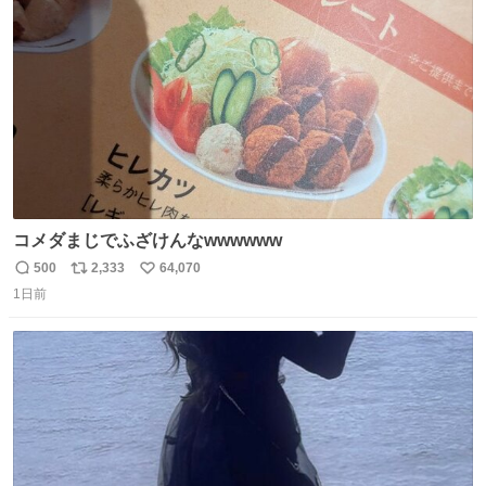
ト
数
数
コメダまじでふざけんなwwwwww
500
2,333
64,070
返
リ
い
1日前
信
ポ
い
数
ス
ね
ト
数
数