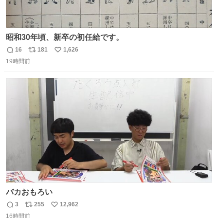
昭和30年頃、新卒の初任給です。
16
181
1,626
返
リ
い
19時間前
信
ポ
い
数
ス
ね
ト
数
数
バカおもろい
3
255
12,962
返
リ
い
16時間前