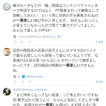
極ガルーダなどの「極」関係はコンテンツファインダ
ーで申請するのではなく、PT募集を行って解除なしで
攻略してみたい、という同じ目的の方を募集されるの
が
一番楽しい
遊び方かと存じます。 自分もふわっとし
か覚えていなかったので慌てて横でググってました。
みんなで楽しもうFF14！
ろぜぴか@Shinryu
@
noah_p_ff14
2分前
近所の喫茶店の店長の息子さんにロマサガ2のリメイ
ク版をお貸ししたら頑張って遊んでいるようです。七
英雄の3人目が見つからないとボヤいていて微笑まし
かったです。試行錯誤の時期が
一番楽しい
ですもん
ね。
桂
@
KeiLawyer
3分前
返信先:
@
musou_aijidouka
「まだ仲良くなってない友達」って考え方いいですね
😊 数字ばかり追うより、ちゃんと会話して少しずつ繋
がる。 結局それが
一番楽しい
気がします🙌 人生に先