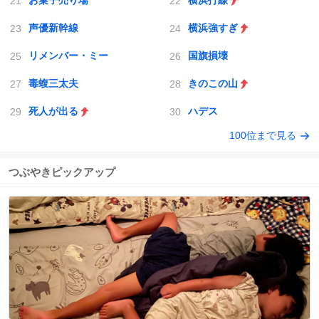
お菓子売り場
横浜打線
声優新幹線
横浜強すぎ
リメンバー・ミー
国旗損壊
毒蝮三太夫
きのこの山
死人が出る
ハデス
100位まで見る
つぶやきピックアップ