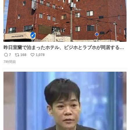
昨日室蘭で泊まったホテル、ビジホとラブホが同居する謎
形態だった。2階と3階の部屋数が異様に少ない。
7
168
1,078
返
リ
い
7時間前
信
ポ
い
数
ス
ね
ト
数
数