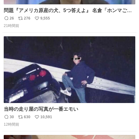
問題『アメリカ原産の犬、5つ答えよ』 名倉「ホンマごめ
ん。 日本」
26
276
9,555
返
リ
い
21時間前
信
ポ
い
数
ス
ね
ト
数
数
当時の走り屋の写真が一番エモい
30
630
10,591
返
リ
い
12時間前
信
ポ
い
数
ス
ね