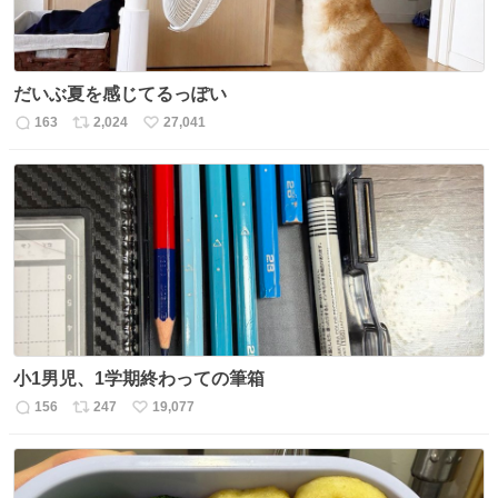
だいぶ夏を感じてるっぽい
163
2,024
27,041
返
リ
い
信
ポ
い
数
ス
ね
ト
数
数
小1男児、1学期終わっての筆箱
156
247
19,077
返
リ
い
信
ポ
い
数
ス
ね
ト
数