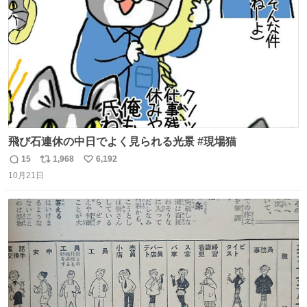
数
飛び石連休の中日でよく見られる光景 #現場猫
15
1,968
6,192
返
リ
い
10月21日
信
ポ
い
数
ス
ね
ト
数
数