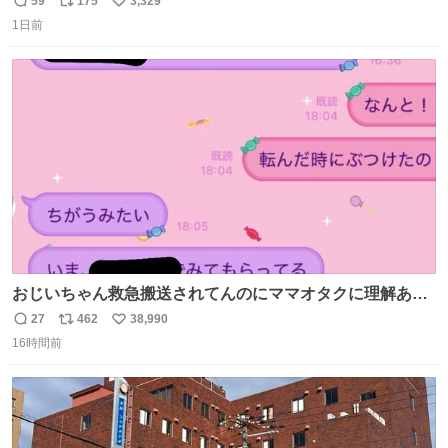
59
175
3,329
返
リ
い
で-が出るのだと思うんだよね ヤフオクで売れてない190万
1日前
信
ポ
い
があったけど初代じゃあるまいし流石にそこまではねぇ 日
数
ス
ね
本初のモデルではあるけど´д` ; #Apple #iPhone3G
ト
数
数
おじいちゃん救急搬送されてんのにママオタクに理解あっ
て不謹慎だけどウケる
27
462
38,990
返
リ
い
16時間前
信
ポ
い
数
ス
ね
ト
数
数