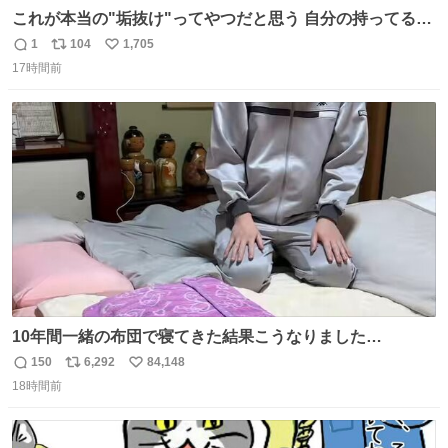
これが本当の"垢抜け"ってやつだと思う 自分の持ってるポ
テンシャルを最大限活かしてるもん 私も整形とかじゃなく
1
104
1,705
返
リ
い
て、こういう垢抜け方したい
17時間前
信
ポ
い
数
ス
ね
ト
数
数
10年間一緒の布団で寝てきた結果こうなりました…
150
6,292
84,148
返
リ
い
18時間前
信
ポ
い
数
ス
ね
ト
数