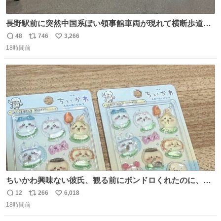
長野駅前に突然中国系ぽい領事館車両が現れて横断歩道に
停車して普通に荷物下ろし始めたけど超法規的活動だから
48
746
3,266
返
リ
い
治外法権なのすごい
18時間前
信
ポ
い
数
ス
ね
ト
数
数
ちいかわ興味ない彼氏、観る前にボンドロくれたのに、見
た後に返却求められた。くそう。
12
266
6,018
返
リ
い
18時間前
信
ポ
い
数
ス
ね