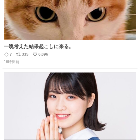
一晩考えた結果起こしに来る。
7
335
6,096
返
リ
い
18時間前
信
ポ
い
数
ス
ね
ト
数
数