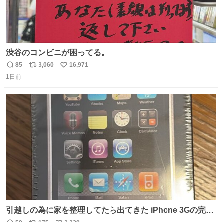
渋谷のコンビニが困ってる。
85
3,060
16,971
返
リ
い
1日前
信
ポ
い
数
ス
ね
ト
数
数
引越しの為に家を整理してたら出てきた iPhone 3Gの完全
未開封品 かなり前に楽天だかで買った多分未使用のデモ機