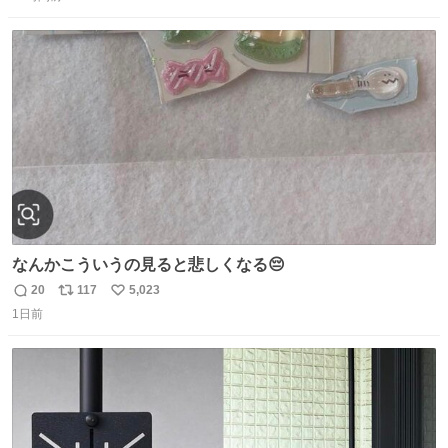
信
ポ
い
数
ス
ね
ト
数
数
なんかこういうの見ると悲しくなる😔
20
117
5,023
返
リ
い
1日前
信
ポ
い
数
ス
ね
ト
数
数