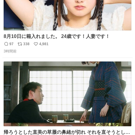
8月10日に籍入れました。 24歳です！人妻です！
97
338
4,981
返
リ
い
3時間前
信
ポ
い
数
ス
ね
ト
数
数
帰ろうとした直美の草履の鼻緒が切れ それを直そうとした