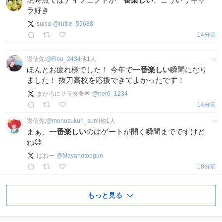
ラ好き
suicα
@
rutile_55688
14分前
返信先:
@
Rou_2434
他
1
人
ほんとお疲れ様でした！ 今年で
一番楽しい
瞬間になり
ました！ 抜刀高校を応援できてよかったです！
まかろにサラダ🐙︎🌟︎
@
ner0_1234
14分前
返信先:
@
monozukuri_sumi
他
1
人
まぁ、
一番楽しい
のはゲートが開く瞬間までですけど
ね😉
ばおー
@
Mayanotopgun
18分前
もっと見る