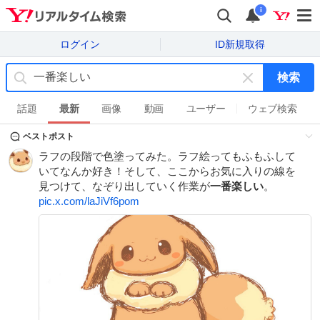
i
ログイン
ID新規取得
検索
キ
ー
話題
最新
画像
動画
ユーザー
ウェブ検索
ワ
ベストポスト
ー
ド
ラフの段階で色塗ってみた。ラフ絵ってもふもふして
を
いてなんか好き！そして、ここからお気に入りの線を
消
見つけて、なぞり出していく作業が
一番楽しい
。
す
pic.x.com/laJiVf6pom