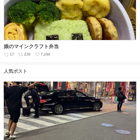
数
娘のマインクラフト弁当
17
236
7,296
返
リ
い
信
ポ
い
数
ス
ね
人気ポスト
ト
数
数