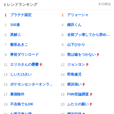
トレンドランキング
6:11
時点
プラチナ認定
アリョーシャ
100連
織田くん
異解△
全部ブッ壊してから辞めたい
雛形あきこ
山下ひかり
事前ダウンロード
熊は嘘をつかない
エリカさんの憂鬱
ジョンヨン
しいたけ占い
野島健児
ポケモンセンターオンライン
横浜強い
裏側除外
FNN世論調査
不合格でもOK
ふたりの願い