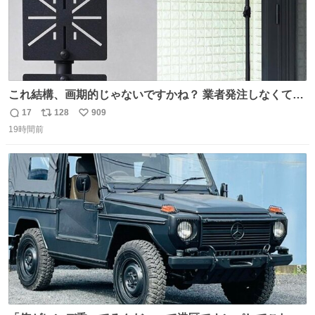
これ結構、画期的じゃないですかね？ 業者発注しなくて
も、誰でも簡単に防犯カメラ設置が… 町の電気屋さんでも
17
128
909
返
リ
い
施工できそう
19時間前
信
ポ
い
数
ス
ね
ト
数
数