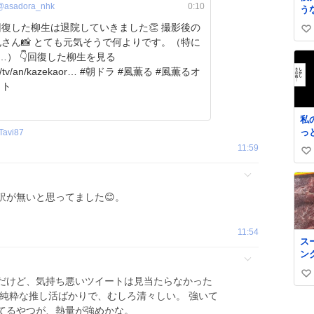
@asadora_nhk
0:10
う
た
復した柳生は退院していきました👏 撮影後の
い
味
さん📸 とても元気そうで何よりです。（特に
て
い
した柳生を見る
ね
n/kazekaor… #朝ドラ #風薫る #風薫るオ
数
ット
私
っ
iTavi87
細
11:59
い
せ
い
い
見
ね
な
訳が無いと思ってました😊。
数
し
だ
11:54
う
ス
で
ン
く
肉
す
い
だけど、気持ち悪いツイートは見当たらなかった
い
い
純粋な推し活ばかりで、むしろ清々しい。 強いて
ね
てるやつが、熱量が強めかな。