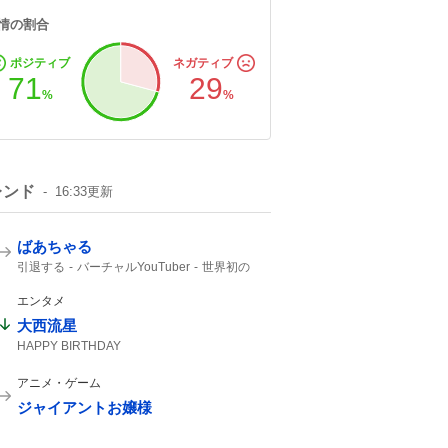
情の割合
ポジティブ
ネガティブ
71
29
%
%
レンド
16:33
更新
ばあちゃる
引退する
バーチャルYouTuber
世界初の
VTuber
2017年
エンタメ
大西流星
HAPPY BIRTHDAY
アニメ・ゲーム
ジャイアントお嬢様