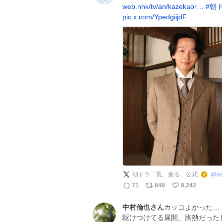
web.nhk/tv/an/kazekaor…
#
朝
pic.x.com/YpedgiijdF
朝ドラ「風、薫る」公式
@
a
71
849
8,242
中村倫也さん
カッコよかった…
駆けつけてる展開、胸熱だった