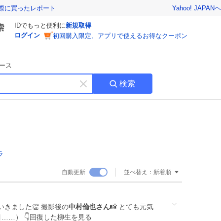
Yahoo! JAPAN
ヘ
実際に買ったレポート
IDでもっと便利に
新規取得
ログイン
初回購入限定、アプリで使えるお得なクーポン
ース
検索
キ
ー
ワ
ー
ド
を
消
ラ
す
自動更新
並べ替え：
新着順
きました👏 撮影後の
中村倫也さん
📸 とても元気
……） 👇回復した柳生を見る