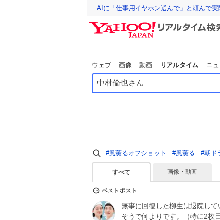
AIに「仕事用イヤホン選んで」と頼んで
ウェブ
画像
動画
リアルタイム
ニュ
#風薫るオフショット
#風薫る
#朝ド
画像・動画
すべて
ベストポスト
無事に回復した柳生は退院してい
そうで何よりです。（特に2枚目