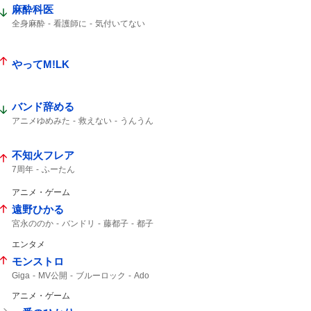
麻酔科医
全身麻酔
看護師に
気付いてない
やってM!LK
バンド辞める
アニメゆめみた
救えない
うんうん
不知火フレア
7周年
ふーたん
アニメ・ゲーム
遠野ひかる
宮永ののか
バンドリ
藤都子
都子
エンタメ
モンストロ
Giga
MV公開
ブルーロック
Ado
Adoさん
MV
アニメ・ゲーム