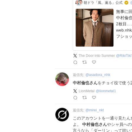
朝ドラ「風、薫る」公式
無事に回
中村倫也
2枚目……） 👇回復
web.nhk/tv/a
フショ
The Door into Summer
@
RikiTik
返信先:
@
asadora_nhk
中村倫也さん
をチョイ役で使う
LionMetal
@
lionmetal1
返信先:
@
mirei_nkt
このアカウントを一通り見たん
よ。
中村倫也さん
やシャ員への
言うなら「ダーリン」って呟い