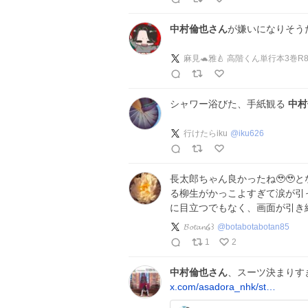
中村倫也さん
が嫌いになりそう
シャワー浴びた、手紙観る
中村
行けたらiku
@
iku626
長太郎ちゃん良かったね🥹🥹
る柳生がかっこよすぎて涙が引
に目立つでもなく、画面が引き
𝓑𝓸𝓽𝓪𝓷໒꒱
@
botabotabotan85
1
2
中村倫也さん
、スーツ決まりす
x.com/asadora_nhk/st…