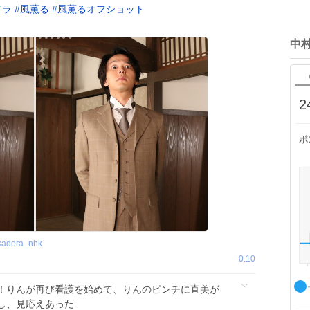
ドラ
#
風薫る
#
風薫るオフショット
中
2
ポ
sadora_nhk
0:10
！りんが再び看護を始めて、りんのピンチに直美が
し、見応えあった