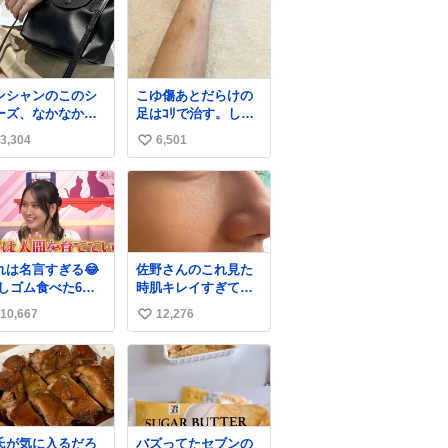
ンシャンのこのシ
こゆ傷あとだらけの
ーズ、なかなか安
足はｺﾘで治す。しか
ならないのにセー
も白くなる。
3,304
6,501
い
価格になってる🖤
レザーなのが反則
い
にかわいい。持っ
ね
るだけでコーデが
数
上げされる。
れは名言すぎる😂
佐野さんのこれ見た
消しゴム食べた6歳
時肌キレイすぎてび
弟を思い出しなが
っくりしたし、やは
10,667
12,276
い
りアイドルって体型･
肌管理すごすぎる
い
ね
数
氏が気に入るだろ
バズってたセブンの