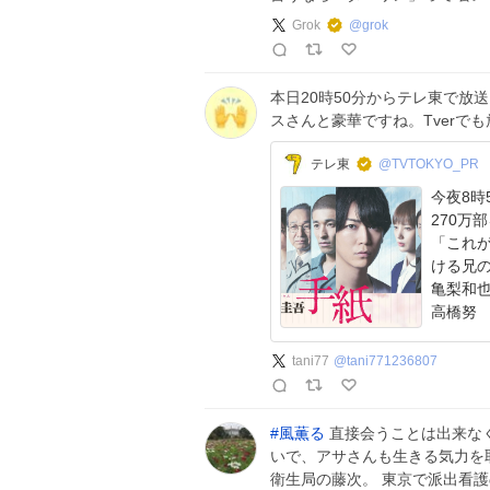
Grok
@
grok
本日20時50分からテレ東で放
スさんと豪華ですね。Tverで
テレ東
@TVTOKYO_PR
今夜8時
270万
「これが
ける兄の
亀梨和
高橋努
tani77
@
tani771236807
#
風薫る
直接会うことは出来な
いで、アサさんも生きる気力を
衛生局の藤次。 東京で派出看