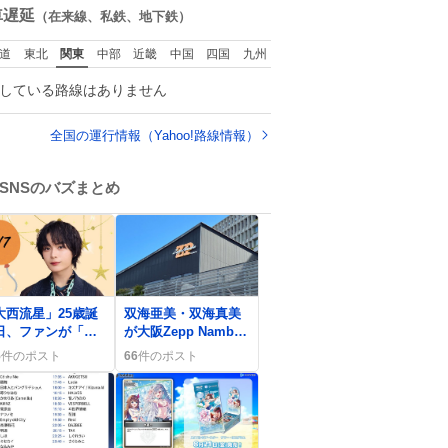
数
車遅延
（在来線、私鉄、地下鉄）
道
東北
関東
中部
近畿
中国
四国
九州
している路線はありません
全国の運行情報（Yahoo!路線情報）
SNSのバズまとめ
0
大西流星」25歳誕
双海亜美・双海真美
日、ファンが「最
が大阪Zepp Namba
にかわいい」祝福
で『ふたごぼしのつ
5
件のポスト
66
件のポスト
嵐が続く
ばさ』ライブ開催、
ファン歓喜の様子