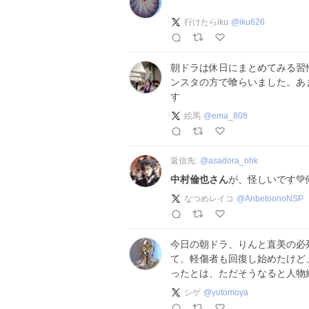
行けたらiku
@
iku626
朝ドラは休日にまとめてみる習
ンスタの方で喰らいました。あ
す
絵馬
@
ema_808
返信先:
@
asadora_nhk
中村倫也さん
が、怪しいです
なつめレイコ
@
AnbetoonoNSP
今日の朝ドラ、りんと直美の必
て、軽傷者も回復し始めたけど
ったとは、ただそうなると人物
シゲ
@
yutomoya