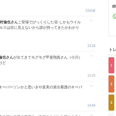
感
23分前
村倫也さん
ご登場でびっくりした😲 しかもウイル
ウイルスは目に見えないから誰が持ってきたかわかり
15:28
ト
倫也さん
が出てきてモグモグ甲斐翔真さん（小川）
けど
1
14:25
2
キーパーソンかと思いきや直美の派出看護のキーパ
3
14:04