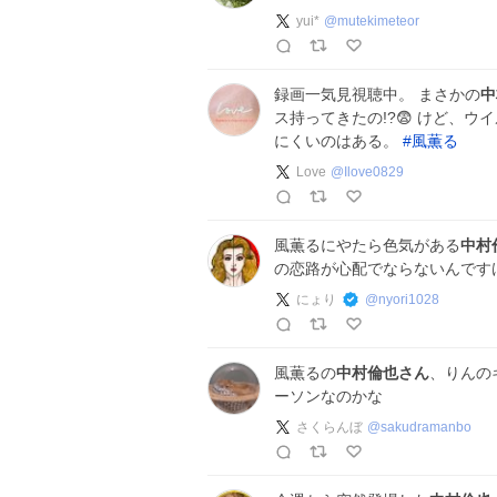
yui*
@
mutekimeteor
録画一気見視聴中。 まさかの
中
ス持ってきたの!?😨 けど、
にくいのはある。
#
風薫る
Love
@
Ilove0829
風薫るにやたら色気がある
中村
の恋路が心配でならないんです
にょり‍
@
nyori1028
風薫るの
中村倫也さん
、りんの
ーソンなのかな
さくらんぼ
@
sakudramanbo