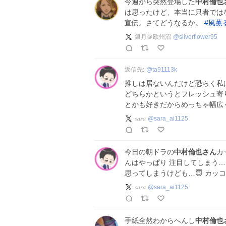
今週から突然登場した
中村倫也
は思ったけど、本当に只者では
宣伝。さてどうなるか。
#
風薫
銀月＠欧州沼
@
silverflower95
返信先:
@
ta91113k
推しは居ないんだけど恐らく私は
どちらかというとフレッシュ寄り
とかも好きだからめっちゃ幅広く
𝑠𝑎𝑟𝑎
@
sara_ai1125
今日の朝ドラの
中村倫也さん
カ
んはやっぱり 注目してしまう…🤦
思ってしまうけども…😇 カッ
𝑠𝑎𝑟𝑎
@
sara_ai1125
手紙全然わからへんし
中村倫也