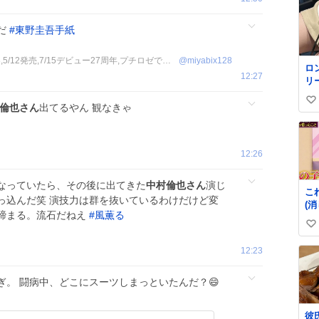
だ
#
東野圭吾手紙
麻見🐢雅🍐 高階くん単行本3巻R8,5/12発売,7/15デビュー27周年,プチロゼで連載中
@
miyabix128
ロ
12:27
リ
く
い
ル
倫也さん
出てるやん 観なきゃ
✨
い
級
ね
て
数
12:26
格
となっていたら、その後に出てきた
中村倫也さん
演じ
こ
っ込んだ笑 演技力は群を抜いているわけだけど変
(
締まる。流石だねえ
#
風薫る
の
い
ら)
い
12:23
ね
数
ぎ。 闘病中、どこにスーツしまっといたんだ？😄
彼