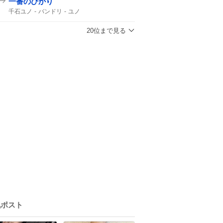
一番のひかり
千石ユノ
バンドリ
ユノ
20位まで見る
気ポスト