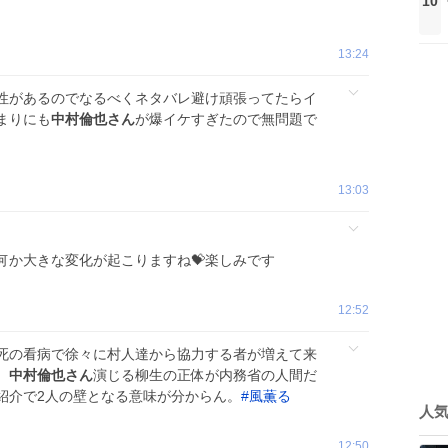
10
13:24
性があるのでなるべくネタバレ避け頑張ってたらイ
まりにも
中村倫也さん
が爆イケすぎたので無問題で
13:03
何か大きな変化が起こりますね💝楽しみです
12:52
死の看病で徐々に村人達から協力する者が増えて来
、
中村倫也さん
演じる柳生の正体が内務省の人間だ
紹介で2人の壁となる意味が分からん。
#
風薫る
人
12:50