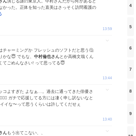
さん
演じる謎の東京人。中村さんだから何かあると
4
なかった。正体を知った直美はさっそく訪問看護の
る
5
13:59
6
チャーミングか フレッシュのソフトだと思う🤔
かな😇 でもな、
中村倫也さん
とか高橋文哉くん
てごめんなさい! って思ってる😇
7
13:44
8
ッコよすぎた よなぁ…。過去に通ってきた俳優さ
🏻‍♀️ ガチで応援してる方には凄く申し訳ないなと
コイイな〜って思うくらいは許してくだせぇ
9
13:40
さん
もう出てこない、、