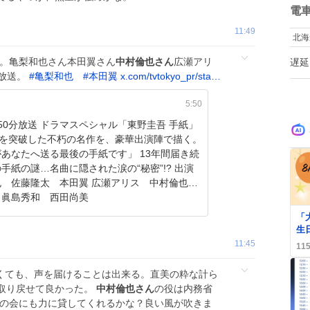
数
電
11:49
北海
送。亀梨和也さん本田翼さん
中村倫也さん
広瀬アリ
遅延
も放送。
#
亀梨和也
#
本田翼
x.com/tvtokyo_pr/sta…
5:50
50分放送 ドラマスペシャル「東野圭吾 手紙」
部を突破した不朽の名作を、豪華出演陣で描く。
あなたへ送る最後の手紙です」 13年間届き続
手紙の謎…名曲に隠された涙の“秘密”!? 出演
也 佐藤隆太 本田翼 広瀬アリス 中村倫也
 眞島秀和 西田尚美
0
「
生
高
11:45
11
の
くても、声を届けることは出来る。直美の粋な計ら
取り戻せて良かった。
中村倫也さん
の役は内務省
護の会にも力に貸してくれるかな？良い風が吹きま