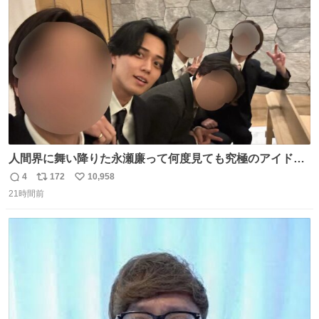
ト
数
数
人間界に舞い降りた永瀬廉って何度見ても究極のアイドル
過ぎてずっと味する。美味い。
4
172
10,958
返
リ
い
21時間前
信
ポ
い
数
ス
ね
ト
数
数