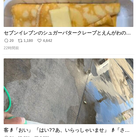
セブンイレブンのシュガーバタークレープとえんがわの寿
司を探している人へ！ シュガーバタークレープは目黒、品
20
1,180
4,642
返
リ
い
川、蒲田、渋谷、川崎、横浜、鶴見、九州の一部エリア限
22時間前
信
ポ
い
定商品で8月5日に発注が終了したため店舗に置いてあると
数
ス
ね
ころ少ないですが見つけたら即買いです🤩❣️
ト
数
数
客👴「おい」 「はい??あ、いらっしゃいませ」 👴「さっ