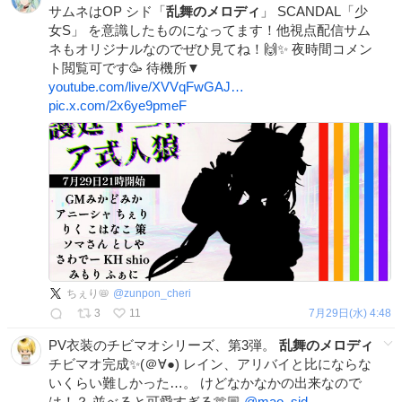
サムネはOP シド「
乱舞のメロディ
」 SCANDAL「少
女S」 を意識したものになってます！他視点配信サム
ネもオリジナルなのでぜひ見てね！🙌✨ 夜時間コメン
ト閲覧可です🥳 待機所▼
youtube.com/live/XVVqFwGAJ…
pic.x.com/2x6ye9pmeF
ちぇり📛
@
zunpon_cheri
3
11
7月29日(水) 4:48
PV衣装のチビマオシリーズ、第3弾。
乱舞のメロディ
チビマオ完成✨️(＠∀●) レイン、アリバイと比にならな
いくらい難しかった…。 けどなかなかの出来なので
は！？ 並べると可愛すぎる🫶🏼
@mao_sid