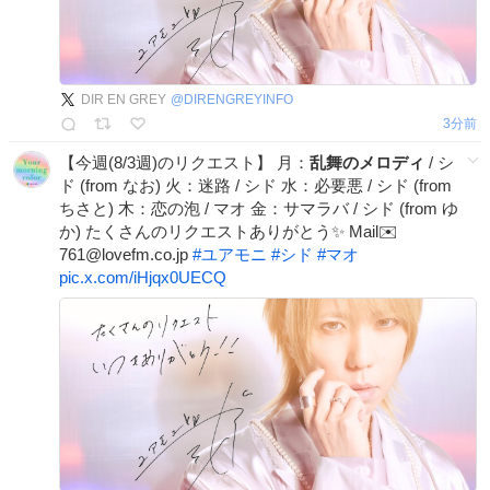
DIR EN GREY
@
DIRENGREYINFO
3分前
【今週(8/3週)のリクエスト】 月：
乱舞のメロディ
/ シ
ド (from なお) 火：迷路 / シド 水：必要悪 / シド (from
ちさと) 木：恋の泡 / マオ 金：サマラバ / シド (from ゆ
か) たくさんのリクエストありがとう✨ Mail✉️
761@lovefm.co.jp
#
ユアモニ
#
シド
#
マオ
pic.x.com/iHjqx0UECQ