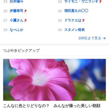
白井陽斗
サイモニ・ヴニランギ
伊藤将司
増田貴久の◯◯
小鷹さん
ドラクエは
なべふか
スタメン発表
100位まで見る
つぶやきピックアップ
こんなに色とりどりなの？ みんなが撮った美しい朝顔