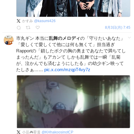
かすみ
@
kasumi426
8月3日(月) 7:45
市丸ギン 本当に
乱舞のメロディ
の「守りたいあなた」
「愛しくて愛しくて他には何も無くて」担当過ぎ
Rapportの「鎖したボクの胸の奥まであなたで満ちてし
まったんだ」もアカンて しかも乱舞では一瞬「乱菊
が、泣かんでも済むようにしたる」の幼少ギン映って
たしさぁ……
pic.x.com/mzqpT4vy7z
小豆🎮零濡
@
KHhakoosinotCP