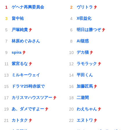
ゲヘナ再興委員会
ヴリトラ
畠中祐
X収益化
戸塚純貴
明日は勝つぞ
林原めぐみさん
AI疑惑
spira
デカ猫
紫宮るな
ラモラック
ミルキーウェイ
平田くん
ドラマ25時赤坂で
加藤匠馬
カリスマハウスツアー
二遊間
あ、ダメですよー
わえちゃん
カトタク
エヌトワ