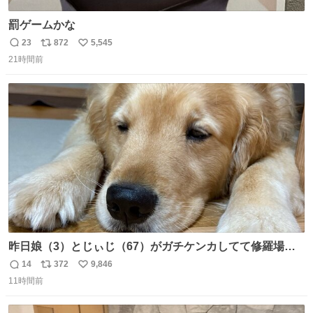
罰ゲームかな
23
872
5,545
返
リ
い
21時間前
信
ポ
い
数
ス
ね
ト
数
数
昨日娘（3）とじぃじ（67）がガチケンカしてて修羅場だ
ったんだけど、ふぉるては可能な限り平たくなってまし
14
372
9,846
返
リ
い
た。犬が1番空気読める。
11時間前
信
ポ
い
数
ス
ね