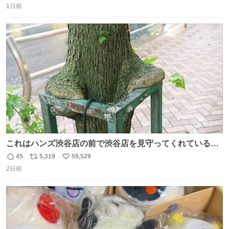
1日前
信
ポ
い
数
ス
ね
ト
数
数
これはハンズ渋谷店の前で渋谷店を見守ってくれている
「くつろ木」。
45
5,319
59,529
返
リ
い
2日前
信
ポ
い
数
ス
ね
ト
数
数