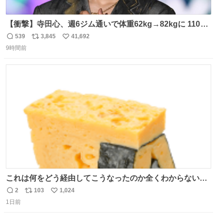
【衝撃】寺田心、週6ジム通いで体重62kg→82kgに 110kg
のベンチプレス持ち上げる姿披露
539
3,845
41,692
返
リ
い
news.livedoor.com/article/detail… 元々自重のみだった
9時間前
信
ポ
い
が、更に筋肉を大きくするためジム通いを開始。筋肉増量
数
ス
ね
のためおにぎり10個、ゼリー飲料3～4本、パスタと毎日4
ト
数
数
千kcalオーバーの食事を摂取し、増量したという。
これは何をどう経由してこうなったのか全くわからない構
造のすしざんまいの玉子
2
103
1,024
返
リ
い
1日前
信
ポ
い
数
ス
ね