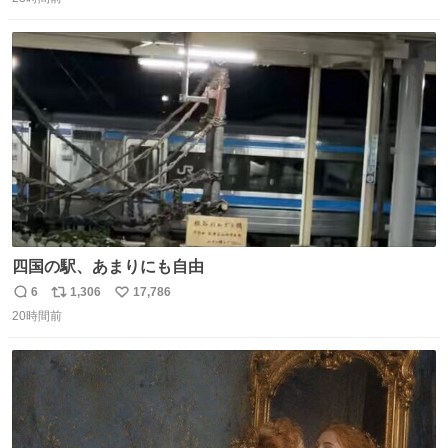
信
ポ
い
た。 勇気を出して口に入れたら、ハッカ味😳✨ #ポーラ美
数
ス
ね
術館
ト
数
数
四国の駅、あまりにも自由
6
1,306
17,786
返
リ
い
20時間前
信
ポ
い
数
ス
ね
ト
数
数