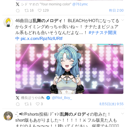
シド マオの "Your morning color"
@
761ymc
16
129
昨日 2:00
46曲目は
乱舞のメロディ
！ BLEACHがHOTになってる
からタイミングめっちゃ良いね～！ ナナたまビジュア
ル系もどれも合いそうなんだよな…！
#
ナナステ開演
中
pic.x.com/RpzNzlURtf
機長ぼうや⚖️🛼
@
Pilot_Boy_
1
3
8月5日(水) 9:55
- ̗̀ 📢💭shorts投稿❕ ﾃﾞｬﾝ❕
乱舞のメロディ
の歌みた！
short版もあがりました~！！！！！⚔️ フル版見た人も
まだの人も〜〜〜！！聴いてください、何度でも🙂‍↕️🙂‍↕️