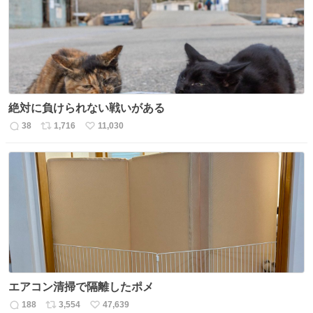
数
絶対に負けられない戦いがある
38
1,716
11,030
返
リ
い
信
ポ
い
数
ス
ね
ト
数
数
エアコン清掃で隔離したポメ
188
3,554
47,639
返
リ
い