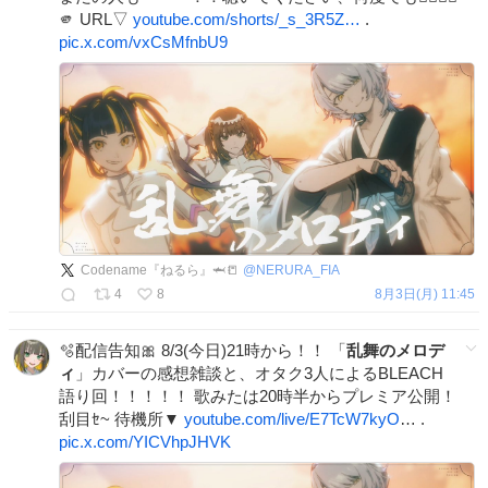
🫵 URL▽
youtube.com/shorts/_s_3R5Z…
.
pic.x.com/vxCsMfnbU9
Codename『ねるら』🦈📒
@
NERURA_FIA
4
8
8月3日(月) 11:45
🫧配信告知🎀 8/3(今日)21時から！！ 「
乱舞のメロデ
ィ
」カバーの感想雑談と、オタク3人によるBLEACH
語り回！！！！！ 歌みたは20時半からプレミア公開！
刮目ｾ~ 待機所▼
youtube.com/live/E7TcW7kyO
… .
pic.x.com/YICVhpJHVK