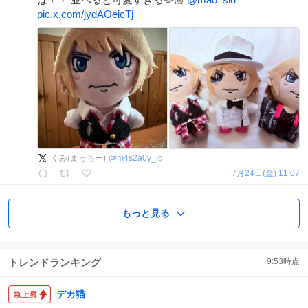
pic.x.com/jydAOeicTj
くみ(まっちー)
@
m4s2a0y_ig
7月24日(金) 11:07
もっと見る
トレンドランキング
9:53
時点
デカ猫