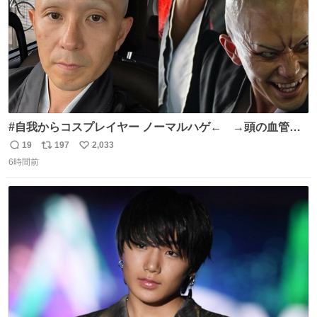
#自我からコスプレイヤー ノーマルハゲ← →頭の血管パ
ンプアップハゲ
19
197
2,033
返
リ
い
6時間前
信
ポ
い
数
ス
ね
ト
数
数