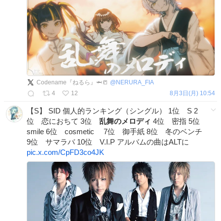
Codename『ねるら』🦈📒
@
NERURA_FIA
4
12
8月3日(月) 10:54
【S】 SID 個人的ランキング（シングル） 1位 S 2
位 恋におちて 3位
乱舞のメロディ
4位 密指 5位
smile 6位 cosmetic 7位 御手紙 8位 冬のベンチ
9位 サマラバ 10位 V.I.P アルバムの曲はALTに
pic.x.com/CpFD3co4JK