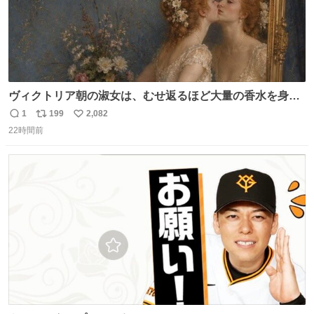
ヴィクトリア朝の淑女は、むせ返るほど大量の香水を身に
つけるものではないとされていた。それでも香水は、髪や
1
199
2,082
返
リ
い
肌の手入れと同じくらい、ヴィクトリア朝の女性達の美容
22時間前
信
ポ
い
習慣に欠かせないものだった。 当時の香水は、現在私たち
数
ス
ね
が知る香水よりも単純な組成で、その大部分は薔薇、菫、
ト
数
数
ベルガモット、