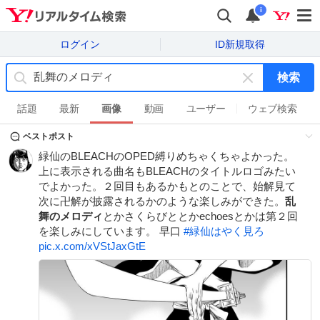
i
ログイン
ID新規取得
検索
キ
ー
話題
最新
画像
動画
ユーザー
ウェブ検索
ワ
ベストポスト
ー
ド
緑仙のBLEACHのOPED縛りめちゃくちゃよかった。
を
上に表示される曲名もBLEACHのタイトルロゴみたい
消
でよかった。２回目もあるかもとのことで、始解見て
す
次に卍解が披露されるかのような楽しみができた。
乱
舞のメロディ
とかさくらびととかechoesとかは第２回
を楽しみにしています。 早口
#
緑仙はやく見ろ
pic.x.com/xVStJaxGtE