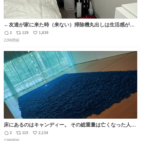
←友達が家に来た時（来ない）掃除機丸出しは生活感が出
てかっこ悪いなぁ →せや
2
129
1,839
返
リ
い
22時間前
信
ポ
い
数
ス
ね
ト
数
数
床にあるのはキャンディー。 その総重量は亡くなった人と
同等の重さだそうです。 鑑賞者は一つ持ち帰れますが、亡
2
115
2,134
返
リ
い
くなった人の一部を持ち帰っているような感覚になりまし
23時間前