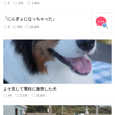
5
145
1,464
返
リ
い
信
ポ
い
数
ス
ね
「にんぎょになっちゃった」
ト
数
数
9
599
20,466
返
リ
い
信
ポ
い
数
ス
ね
ト
数
数
よそ見して電柱に激突した犬
44
2,335
32,641
返
リ
い
信
ポ
い
数
ス
ね
ト
数