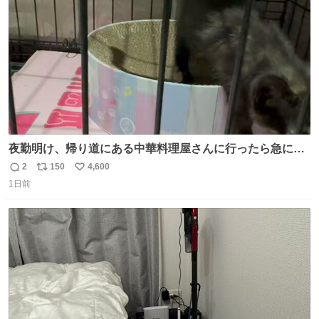
数
夜勤明け、帰り道にある中華料理屋さんに行ったら急に
「トイレニネコチャンイルヨ！ドウブツスキデショ！」と
2
150
4,600
返
リ
い
言われ(好きだけどさ……)とトイレ行ったらまじで可愛い
1日前
信
ポ
い
猫ちゃんがいた最大級のありがとうありがとうありがとう
数
ス
ね
ね〜〜〜！
ト
数
数