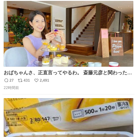
ト
数
数
おばちゃんさ、正直言ってやるわ。 斎藤元彦と関わった事
でアンタはこれか先キラキラ輝けないんよ、残念ながら。
27
431
2,491
返
リ
い
#折田楓 #merchu
22時間前
信
ポ
い
数
ス
ね
ト
数
数