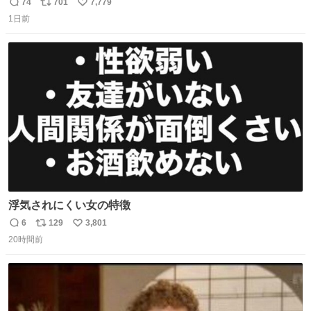
きからずっと水出しっぱなしでもったいないだろ」 「静電
74
701
7,779
返
リ
い
気を逃がし、熱くなった地面の温度を下げ、引火事故の防
1日前
信
ポ
い
止の為必要な作業です」 👴「水不足の昨今にもったいない
数
ス
ね
ことをするな!!」 それでは歌います、聞いてください 「井
ト
数
数
戸水」
浮気されにくい女の特徴
6
129
3,801
返
リ
い
20時間前
信
ポ
い
数
ス
ね
ト
数
数