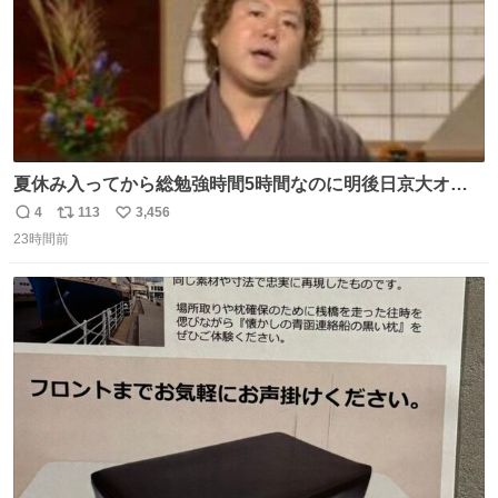
夏休み入ってから総勉強時間5時間なのに明後日京大オー
プンで今これ
4
113
3,456
返
リ
い
23時間前
信
ポ
い
数
ス
ね
ト
数
数