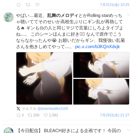
7月31日(金) 10:25
やばい…最近、
乱舞のメロディ
とかRolling starめっち
ゃ聴いててそのせいか高校生ぶりにギン乱が再熱して
る🔥 ギンも⚖️の人と同じマジで言葉にしろよタイプよ
ね…。 このシーンほんまに好き🤦‍♀️ なんで原作でこう
ならなかったんや😭 お願いだからギン、我慢強い乱菊
さんを抱きしめてやって…。
pic.x.com/b3KQnXdxjk
クルフカ
@
downbadfor1105
3
200
1,582
7月29日(水) 21:27
【今日配信】 BLEACH好きによる企画です！ 今回の