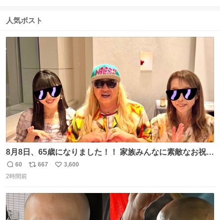
信
ポ
い
数
ス
ね
人気ポスト
ト
数
数
8月8日、65歳になりました！！ 家族みんなに素敵なお祝い
をしてもらいました！！ 実は今年、家族に怪我が続いてい
60
667
3,600
返
リ
い
て、 6月には娘が左膝を脱臼。 そして先月は、奥さまが同
2時間前
信
ポ
い
じく左膝を骨折し、手術・入院となりました。
数
ス
ね
ト
数
数