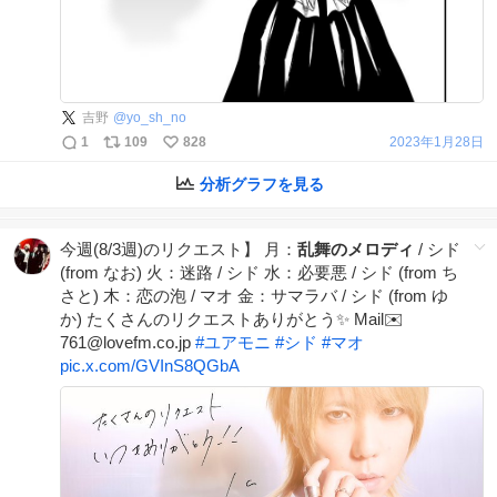
吉野
@
yo_sh_no
1
109
828
2023年1月28日
分析グラフを見る
今週(8/3週)のリクエスト】 月：
乱舞のメロディ
/ シド
(from なお) 火：迷路 / シド 水：必要悪 / シド (from ち
さと) 木：恋の泡 / マオ 金：サマラバ / シド (from ゆ
か) たくさんのリクエストありがとう✨ Mail✉️
761@lovefm.co.jp
#
ユアモニ
#
シド
#
マオ
pic.x.com/GVInS8QGbA