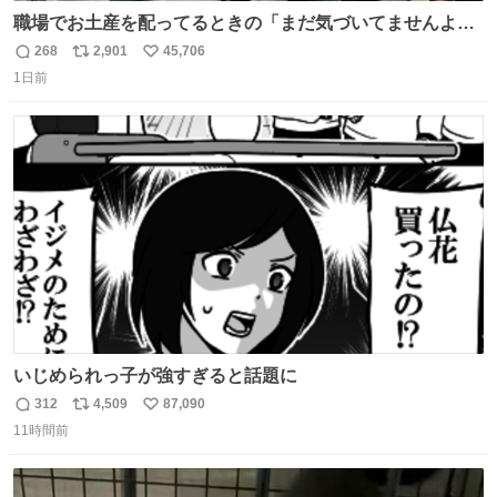
職場でお土産を配ってるときの「まだ気づいてませんよ」
的な演技が毎回シンドい。
268
2,901
45,706
返
リ
い
1日前
信
ポ
い
数
ス
ね
ト
数
数
いじめられっ子が強すぎると話題に
312
4,509
87,090
返
リ
い
11時間前
信
ポ
い
数
ス
ね
ト
数