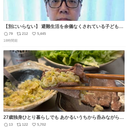
【別にいらない】 避難生活を余儀なくされている子どもた
ちのためにヒカキンボックス1000個を寄付させていただき
79
212
5,445
返
リ
い
ました
18時間前
信
ポ
い
数
ス
ね
ト
数
数
27歳独身ひとり暮らしでも あかるいうちから呑みながらキ
ッチンでひとり焼肉できてしあわせだもん՞ o̴̶̷̥ ̫ o̴̶̷̥ ՞
13
122
5,702
返
リ
い