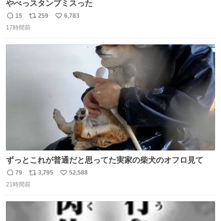
やべっスタンプミスった
15
259
6,783
返
リ
い
17時間前
信
ポ
い
数
ス
ね
ト
数
数
ずっとこれが普通だと思ってた実家の柴犬のオフロ見て
79
3,795
52,588
返
リ
い
21時間前
信
ポ
い
数
ス
ね
ト
数
数