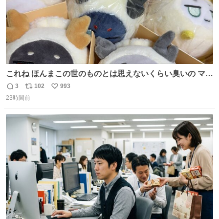
これね ほんまこの世のものとは思えないくらい臭いの マジ
で、死ぬほど、臭い 中に入ってる謎スクイーズのせいなん
3
102
993
返
リ
い
だけど
23時間前
信
ポ
い
数
ス
ね
ト
数
数