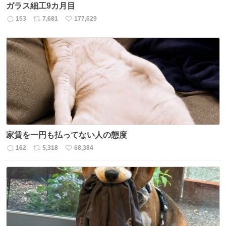
ガラス細工9カ月目
153
7,681
177,629
返
リ
い
信
ポ
い
数
ス
ね
ト
数
数
家賃を一円も払ってない人の態度
162
5,318
68,384
返
リ
い
信
ポ
い
数
ス
ね
ト
数
数