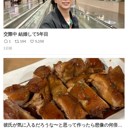
交際中 結婚して5年目
1
104
5,150
返
リ
い
1日前
信
ポ
い
数
ス
ね
ト
数
数
彼氏が気に入るだろうな〜と思って作ったら想像の何倍も