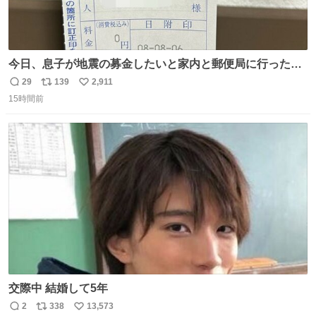
今日、息子が地震の募金したいと家内と郵便局に行ったみ
たいです。おもちゃとか買う選択肢もあったと思うけど、
29
139
2,911
返
リ
い
自分で貯めてた2万円を役に立てて欲しい、みんなも元気
15時間前
信
ポ
い
になって欲しいと。家内も一緒に募金したので、自分も何
数
ス
ね
かできたらなぁと思いました。
ト
数
数
交際中 結婚して5年
2
338
13,573
返
リ
い