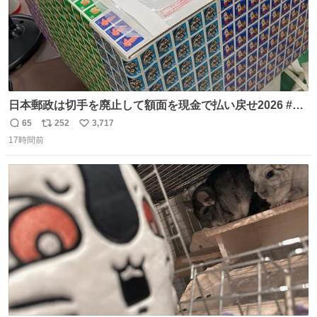
日本郵政は切手を廃止して額面を現金で払い戻せ2026 #日
本郵政 @JapanPostHD_PR
65
252
3,717
返
リ
い
17時間前
信
ポ
い
数
ス
ね
ト
数
数