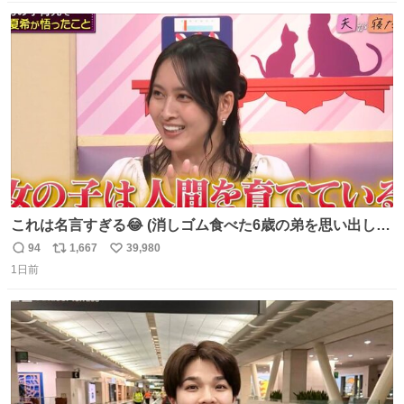
数
ス
ね
ト
数
数
これは名言すぎる😂 (消しゴム食べた6歳の弟を思い出しな
がら)
94
1,667
39,980
返
リ
い
1日前
信
ポ
い
数
ス
ね
ト
数
数