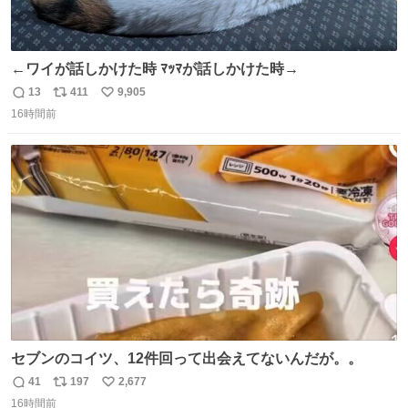
←ワイが話しかけた時 ﾏｯﾏが話しかけた時→
13
411
9,905
返
リ
い
16時間前
信
ポ
い
数
ス
ね
ト
数
数
セブンのコイツ、12件回って出会えてないんだが。。
41
197
2,677
返
リ
い
16時間前