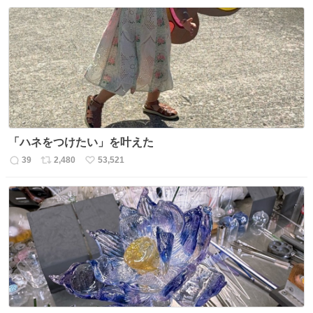
信
ポ
い
数
ス
ね
ト
数
数
「ハネをつけたい」を叶えた
39
2,480
53,521
返
リ
い
信
ポ
い
数
ス
ね
ト
数
数