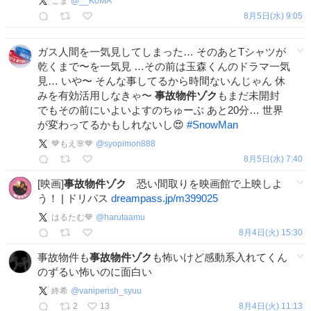
こま
@
__K0MA
8月5日(水) 9:05
ガス人間を一気見してしまった… そのあとTシャツが
乾くまで〜を一気見 …その前は玉森くんのドラマ一気
見… いや〜 そんな事してるから時間ないんじゃん 休
みを有効活用しなきゃ〜
事故物件ゾク
もまだ未開封
でもその前にいよいよすのちゅーぶ あと20分… 世界
が変わってるかもしれないし😍
#
SnowMan
💙もえ🌸💙
@
syopimon888
8月5日(水) 7:40
[映画]
事故物件ゾク
恐い間取りを映画館で上映しよ
う！ | ドリパス
dreampass.jp/m399025
はるたむ💙
@
harutaamu
8月4日(火) 15:30
事故物件も
事故物件ゾク
も怖いけど感動系入れてくん
のずるい怖いのに面白い
終希
@
vaniperish_syuu
2
13
8月4日(火) 11:13