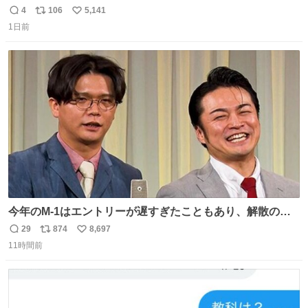
美味しい美味しい言ってくれて嬉しい
4
106
5,141
返
リ
い
1日前
信
ポ
い
数
ス
ね
ト
数
数
今年のM-1はエントリーが遅すぎたこともあり、解散の可
能性を作り出してからのスタート！！ 遅くなって申し訳な
29
874
8,697
返
リ
い
い🙏 エントリーナンバーは「GO!無策!」でかなり覚えやす
11時間前
信
ポ
い
い！応援をお願いすることになりそう！！
数
ス
ね
ト
数
数