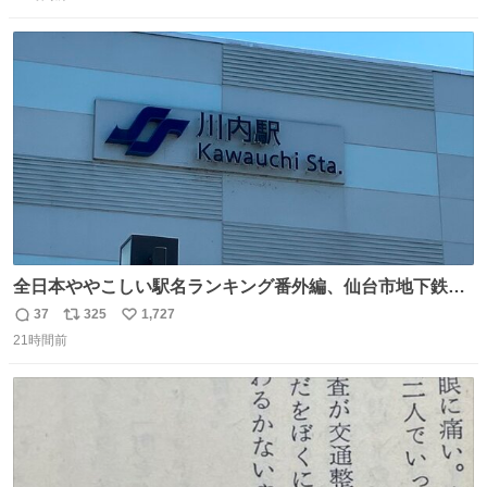
信
ポ
い
数
ス
ね
ト
数
数
全日本ややこしい駅名ランキング番外編、仙台市地下鉄川
内駅
37
325
1,727
返
リ
い
21時間前
信
ポ
い
数
ス
ね
ト
数
数