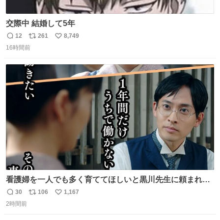
交際中 結婚して5年
12
261
8,749
返
リ
い
16時間前
信
ポ
い
数
ス
ね
ト
数
数
看護婦を一人でも多く育ててほしいと黒川先生に頼まれ、
１年間だけ黒川病院で働くことにしたりん。 直美はその１
30
106
1,167
返
リ
い
年間で恵風看護婦会を立て直すと話しました。 👇このシー
2時間前
信
ポ
い
ンをぜひ本編で web.nhk/tv/an/kazekaor… #朝ドラ #風薫
数
ス
ね