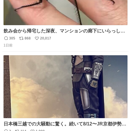
飲み会から帰宅した深夜、マンションの廊下にいらっしゃ
ったオニヤンマ様 まさかこんな都会でお会いできるなんて
305
868
20,017
返
リ
い
思っておらず大興奮しております かっこよすぎる 指を差し
1日前
信
ポ
い
伸べると乗ってきてくれたのでひとまず一緒に帰宅しまし
数
ス
ね
たが、飛ばないということは弱っていらっしゃるのでしょ
ト
数
数
うか…素敵すぎる
日本橋三越での大騒動に驚く。続いて8/12〜JR京都伊勢丹
でPOP UP STOREがオープンするとのこと…皆さんお怪