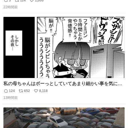
3
114
1,000
返
リ
い
我なくお買い物を🙏 写真は2026/5/21 ロードショーの前日
22時間前
信
ポ
い
。だーれも写真撮ってなかったんだけどなぁ😵‍💫
数
ス
ね
ト
数
数
私の母ちゃんはボーっとしていてあまり細かい事を気にし
ません。優秀な人の多い現代の価値観から見ると、あまり
124
652
8,118
返
リ
い
優秀な母親ではないかもしれません。でも、だからこそ、
13時間前
信
ポ
い
私はそういう母親が大好きです。今も昔もすごくリラック
数
ス
ね
スします。「優秀」と「良い」は別なんですよね。 1/2
ト
数
数