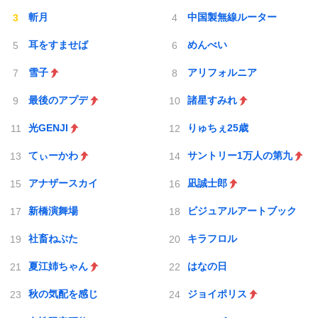
斬月
中国製無線ルーター
耳をすませば
めんべい
雪子
アリフォルニア
最後のアプデ
諸星すみれ
光GENJI
りゅちぇ25歳
てぃーかわ
サントリー1万人の第九
アナザースカイ
凪誠士郎
新橋演舞場
ビジュアルアートブック
社畜ねぶた
キラフロル
夏江姉ちゃん
はなの日
秋の気配を感じ
ジョイポリス