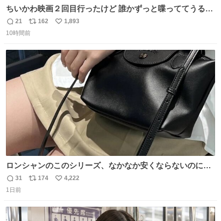
ちいかわ映画２回目行ったけど 誰かずっと喋っててうるさ
かった 許せねえ
21
162
1,893
返
リ
い
10時間前
信
ポ
い
数
ス
ね
ト
数
数
ロンシャンのこのシリーズ、なかなか安くならないのにセ
ール価格になってる🖤✨レザーなのが反則級にかわいい。
31
174
4,222
返
リ
い
持ってるだけでコーデが格上げされる。
1日前
信
ポ
い
数
ス
ね
ト
数