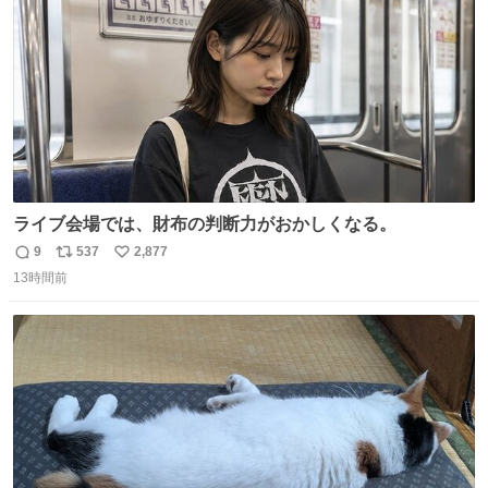
数
ライブ会場では、財布の判断力がおかしくなる。
9
537
2,877
返
リ
い
13時間前
信
ポ
い
数
ス
ね
ト
数
数