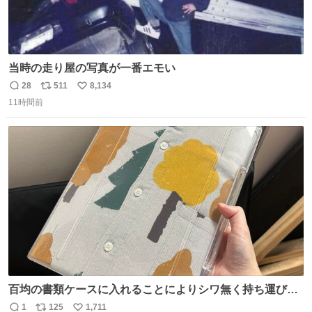
当時の走り屋の写真が一番エモい
28
511
8,134
返
リ
い
11時間前
信
ポ
い
数
ス
ね
ト
数
数
百均の書類ケースに入れることによりシワ無く持ち運びに
成功 いつも劇場のアイロンをお借りしていた ㅤ だいぶ前に
1
125
1,711