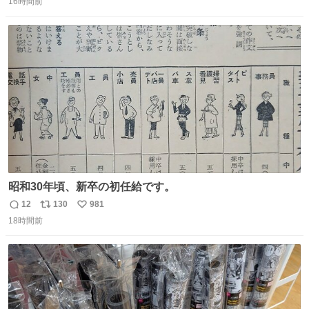
16時間前
信
ポ
い
数
ス
ね
ト
数
数
昭和30年頃、新卒の初任給です。
12
130
981
返
リ
い
18時間前
信
ポ
い
数
ス
ね
ト
数
数