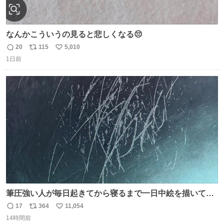
なんかこういうの見ると悲しくなる😔
20
115
5,010
返
リ
い
1日前
信
ポ
い
数
ス
ね
ト
数
数
筆圧強い人が毎日起きてから寝るまで一日中絵を描いてる
とこうなる。 異常事態です。
17
364
11,054
返
リ
い
14時間前
信
ポ
い