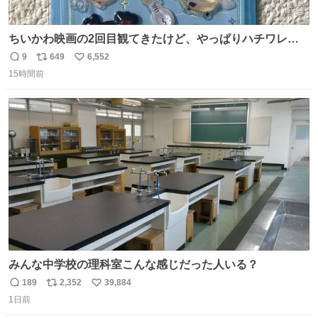
ちいかわ映画の2回目観てきたけど、やっぱりハチワレの
「ハモりすごいよッ…」に対するちいかわの「エ゛ッ!?(い
9
649
6,552
返
リ
い
まそんな場合じゃねぇだろお前よぉ)」が面白すぎる。
15時間前
信
ポ
い
数
ス
ね
ト
数
数
みんな中学校の理科室こんな感じだった人いる？
189
2,352
39,884
返
リ
い
1日前
信
ポ
い