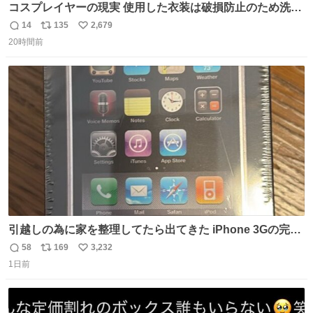
コスプレイヤーの現実 使用した衣装は破損防止のため洗濯
機に入れられないので、大体こんな感じで浸け置きした後
14
135
2,679
返
リ
い
に手洗い…
20時間前
信
ポ
い
数
ス
ね
ト
数
数
引越しの為に家を整理してたら出てきた iPhone 3Gの完全
未開封品 かなり前に楽天だかで買った多分未使用のデモ機
58
169
3,232
返
リ
い
で-が出るのだと思うんだよね ヤフオクで売れてない190万
1日前
信
ポ
い
があったけど初代じゃあるまいし流石にそこまではねぇ 日
数
ス
ね
本初のモデルではあるけど´д` ; #Apple #iPhone3G
ト
数
数