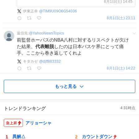
8月1日(土) 14:45
伊東正幸
@
TlM9U09O6G54036
8月1日(土) 23:11
返信先:
@
YahooNewsTopics
前監督ホーバスのNBA八村に対するリスペクトが欠け
た結果、
代表離脱
したのは日本バスケ界にとって痛
手。ここから巻き返してくれよ
キタカゼ
@
djff883332
8月1日(土) 14:22
もっと見る
トレンドランキング
4:31
時点
アリョーシャ
異解△
カウントダウン