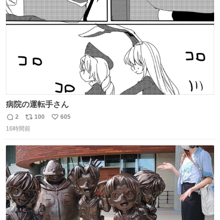
数
病院の運転手さん
2
100
605
返
リ
い
16時間前
信
ポ
い
数
ス
ね
ト
数
数