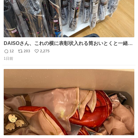
DAISOさん、これの横に表彰状入れる筒おいとくと一緒に
売れますのでご検討下さい
12
203
2,275
返
リ
い
1日前
信
ポ
い
数
ス
ね
ト
数
数