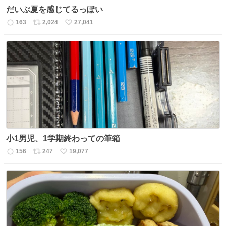
だいぶ夏を感じてるっぽい
163
2,024
27,041
返
リ
い
信
ポ
い
数
ス
ね
ト
数
数
小1男児、1学期終わっての筆箱
156
247
19,077
返
リ
い
信
ポ
い
数
ス
ね
ト
数
数