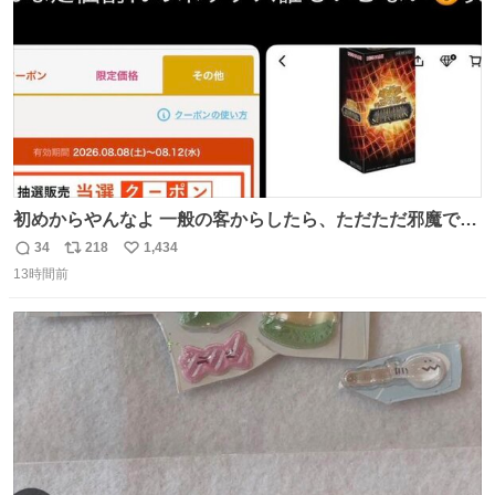
初めからやんなよ 一般の客からしたら、ただただ邪魔でし
かないのよ
34
218
1,434
返
リ
い
13時間前
信
ポ
い
数
ス
ね
ト
数
数