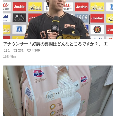
アナウンサー「好調の要因はどんなところですか？」 工藤
「え〜、、、要因、、、」 阪神ファン「ﾌｧﾝﾉｵｶｹﾞｰ!」 工藤
1
231
4,309
返
リ
い
「ファンのおかげですっ！😎」 阪神ファンやっぱりオモロ
16時間前
信
ポ
い
すぎ笑
数
ス
ね
ト
数
数