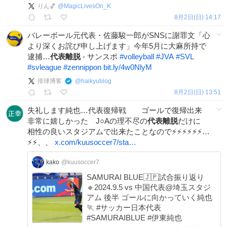
りん🏀
@
MagicLivesOn_K
8月2日(日) 14:17
バレーボール元代表・佐藤駿一郎がSNSに謝罪文「心
より深くお詫び申し上げます」今年5月に大麻所持で
逮捕…
代表離脱
- サンスポ
#
volleyball
#
JVA
#
SVL
#
svleague
#
zennippon
bit.ly/4w0NlyM
排球博客
@
haikyublog
8月2日(日) 13:51
失礼します純也…代表復帰戦 ゴールで復帰出来
非常に嬉しかった J○Aの理不尽の
代表離脱
だけに
相性の良いスタジアムで出来たことなので⚡⚡⚡⚡⚡⚡…
⚡⚡、、
x.com/kuusoccer7/sta…
kako
@kuusoccer7
SAMURAI BLUE🇯🇵試合振り返り
🔹2024.9.5 vs 中国代表@埼玉スタジ
アム 後半 ゴールに向かっていく純也
🏃 #サッカー日本代表
#SAMURAIBLUE #伊東純也