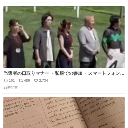
数
ス
ね
ト
数
数
当選者の口取りマナー ・私服での参加 ・スマートフォンで
の撮影 ・調教師へ自分から握手を求める行為 ・シャツをズ
101
480
2,734
返
リ
い
ボンにインしていない服装 ・ボディーバッグの着用 私も口
22時間前
信
ポ
い
ドリに参加したいので、出禁になる前に繰り返し案内して
数
ス
ね
ほしい #DMMバヌーシ
ト
数
数