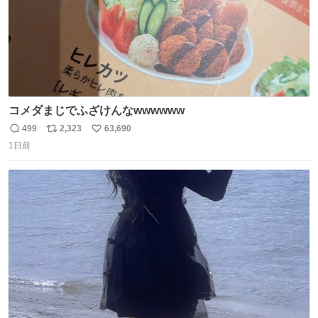
コメダまじでふざけんなwwwwww
499
2,323
63,690
返
リ
い
1日前
信
ポ
い
数
ス
ね
ト
数
数