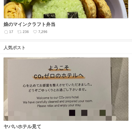
娘のマインクラフト弁当
17
236
7,296
返
リ
い
信
ポ
い
数
ス
ね
人気ポスト
ト
数
数
ヤバいホテル見て