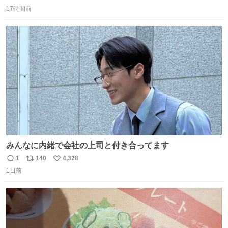
返
リ
い
楽屋で誰かが入れているのを見て「真似しよう」と思った
17時間前
信
ポ
い
のを長らく忘れていた 誰だっけ
数
ス
ね
ト
数
数
みんなに内緒で会社の上司と付き合ってます
1
140
4,328
返
リ
い
1日前
信
ポ
い
数
ス
ね
ト
数
数