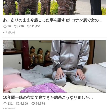
あ…ありのまま今起こった事を話すぜ! コナン展で女の子
に 「千速さんですか！？」 と声をかけられた。 あぁ鞄の
36
296
11,451
返
リ
い
装飾かなと思ったら 「背も高いし見た目もすごく千速さん
20時間前
信
ポ
い
だと思いました！」 それでは聞いてください。 ＿人人人人
数
ス
ね
人＿ ＞今日は私服＜ ￣Y^Y^Y^Y^Y^￣ #白樹鳥取大阪コ
ト
数
数
ナン旅行2026
10年間一緒の布団で寝てきた結果こうなりました…
131
5,609
76,574
返
リ
い