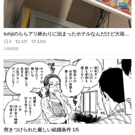
tohjiのららアリ終わりに泊まったホテルなんだけど大浴場
にアイス置いてあって バニラがこれだった 粋な計らいあり
2
127
2,511
返
リ
い
がとう
14時間前
信
ポ
い
数
ス
ね
ト
数
数
突きつけられた厳しい結婚条件 1/5