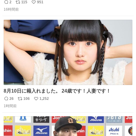
2
115
951
返
リ
い
16時間前
信
ポ
い
数
ス
ね
ト
数
数
8月10日に籍入れました。 24歳です！人妻です！
26
106
1,252
返
リ
い
1時間前
信
ポ
い
数
ス
ね
ト
数
数