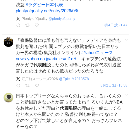
決意
#
ラグビー日本代表
plentyofquality.net/entry/2026/08/…
Plenty of Quality
@
plentyofquality
8月4日(火) 1:47
「森保監督には誰も何も言えない」メディアも身内も
批判を避けた4年間…ブラジル敗戦を招いた日本サッ
カー界の構造(集英社オンライン)
#
Yahooニュース
news.yahoo.co.jp/articles/cf1c9…
キャプテンの遠藤航
がケガで
代表離脱
したのと同時にわざわざ代表引退宣
言したのはせめてもの抵抗だったのだろうな
江戸前スーシーズ2026
@
Epic_M7913578
8月2日(日) 15:58
日本トップリーグなんちゃらのおっさん、るいくんの
こと断固許さないとか言ってたよね？ るいくんがNBA
をお休みしてた理由と
代表離脱
の理由を一緒にしてる
けど本人から聞いたの？ 監督批判も納得ってなに？
どのツラ下げて嬉しいとか言えるの？ おっさんフレネ
ミーなの？