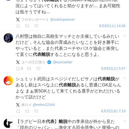
況によってはいてくれると助かりますが… まあ可能性
は低そうですね…
フロサンガーベイ
@
sotolopelover
8月8日(土) 14:46
八村塁は独自に高校生マッチとか主催しているみたい
だけど，そんな協会の育成みたいなことを好き勝手に
やっていると，また代表コーチやバスケ協会と衝突し
て直ぐに
代表離脱
することになると思うよ。
ユーロ🇪🇺売り
@
euroseller
5
8月8日(土) 5:47
シュミット武田はスペジジイだしピサノは
代表離脱
が
あるし萩はスペな上に
代表離脱
あるし普通にGK足らん
よな まぁ第5GKとして来てくれる選手がどれだけいる
かって話だけど
米ロメ
@
mrkm12344
8月5日(水) 7:19
【ラグビー日本
代表
】
離脱
中の李承信が外から見た
「現在のジャパン」…激化する司令塔争いと復帰への