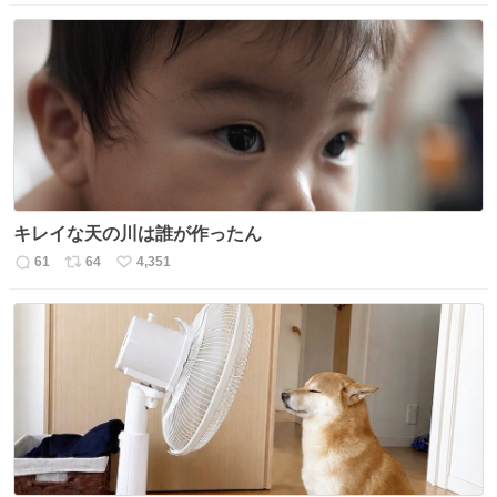
信
ポ
い
数
ス
ね
ト
数
数
キレイな天の川は誰が作ったん
61
64
4,351
返
リ
い
信
ポ
い
数
ス
ね
ト
数
数