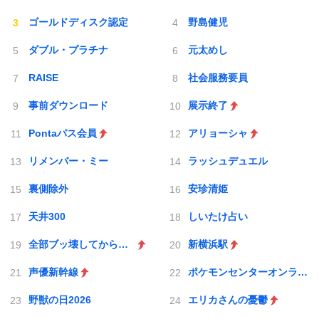
ゴールドディスク認定
野島健児
ダブル・プラチナ
元太めし
RAISE
社会服務要員
事前ダウンロード
展示終了
Pontaパス会員
アリョーシャ
リメンバー・ミー
ラッシュデュエル
裏側除外
安珍清姫
天井300
しいたけ占い
全部ブッ壊してから辞めたい
新横浜駅
声優新幹線
ポケモンセンターオンライン
野獣の日2026
エリカさんの憂鬱