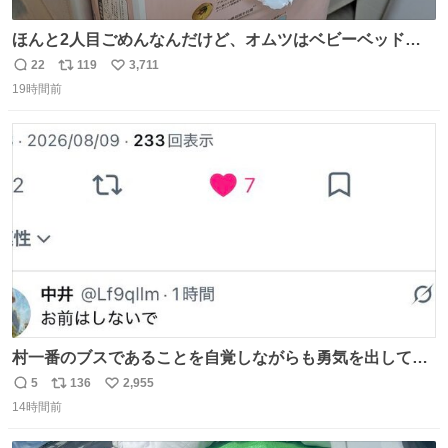
ほんと2人目ごめんなんだけど、オムツはベビーベッドにS
字フックで吊るしてる😂
22
119
3,711
返
リ
い
19時間前
信
ポ
い
数
ス
ね
ト
数
数
村一番のブスであることを自覚しながらも勇気を出して村
長の息子に恋文を書いたら翌日村の共用井戸に捨てられて
5
136
2,955
返
リ
い
たときの顔になった
14時間前
信
ポ
い
数
ス
ね