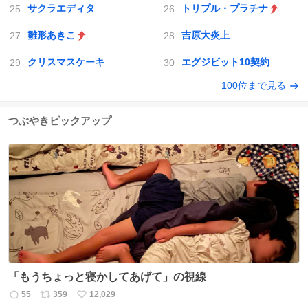
サクラエディタ
トリプル・プラチナ
雛形あきこ
吉原大炎上
クリスマスケーキ
エグジビット10契約
100位まで見る
つぶやきピックアップ
「もうちょっと寝かしてあげて」の視線
55
359
12,029
返
リ
い