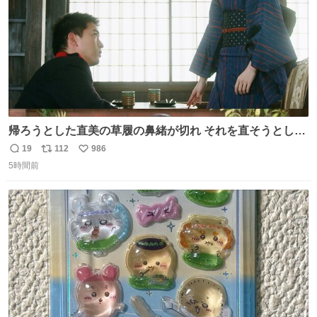
帰ろうとした直美の草履の鼻緒が切れ それを直そうとした
小川がさらに壊し…… 結果、直美をおんぶして送ることに
19
112
986
返
リ
い
なりました。 👇鼻緒はいつも恋のキューピッド？
5時間前
信
ポ
い
web.nhk/tv/an/kazekaor…［見逃し配信中］ #朝ドラ #風
数
ス
ね
薫る 上坂樹里 甲斐翔真
ト
数
数