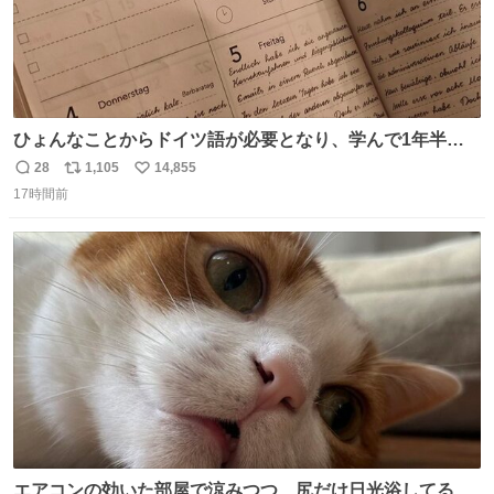
ひょんなことからドイツ語が必要となり、学んで1年半に
なる。 ちなみに最初の半年で『必携ドイツ文法総まとめ』
28
1,105
14,855
返
リ
い
と『重要単語4000』を数十周して丸暗記した。読み書きに
17時間前
信
ポ
い
困らなくなり、日記も8ヶ月続けて書ける量はこの通り。
数
ス
ね
Geminiの添削もエラーの指摘は激減し、上級の表現を教え
ト
数
数
てもらう今日この頃。
エアコンの効いた部屋で涼みつつ、尻だけ日光浴してる猫