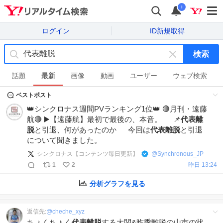
i
ログイン
ID新規取得
検索
キ
ー
話題
最新
画像
動画
ユーザー
ウェブ検索
ワ
ベストポスト
ー
ド
👑シンクロナス週間PVランキング1位👑 🔴月刊・遠藤
を
航🔴 ▶️【遠藤航】最初で最後の、本音。 📌
代表離
消
脱
と引退、何があったのか 今回は
代表離脱
と引退
す
について聞きました。
シンクロナス【コンテンツ毎日更新】
@
Synchronous_JP
1
2
昨日 13:24
分析グラフを見る
返信先:
@
cheche_xyz
ちょくちょく
代表離脱
する大関&昨季離脱の山市の状