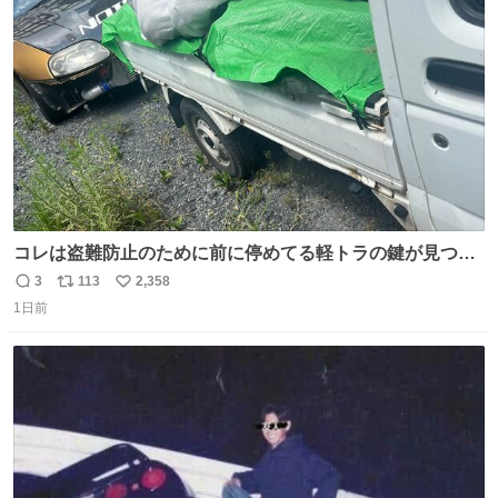
ト
数
数
コレは盗難防止のために前に停めてる軽トラの鍵が見つか
らなくて 持ち主すら動かすことができない鉄壁のスープラ
3
113
2,358
返
リ
い
1日前
信
ポ
い
数
ス
ね
ト
数
数