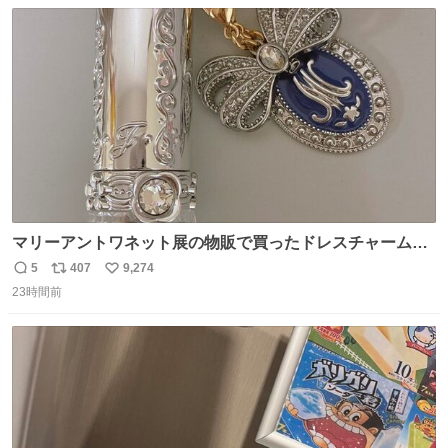
数
ス
ね
ト
数
数
マリーアントワネット展の物販で買ったドレスチャームを
流行りのめじるしアクセサリーにして、リップにつけた
5
407
9,274
返
リ
い
り、同じく物販で購入したシュシュにつけたりしています
23時間前
信
ポ
い
💄💎
数
ス
ね
ト
数
数