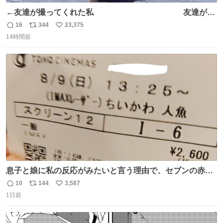
←友達が撮ってくれた私 友達が描
いてくれた私→
16
344
23,375
返
リ
い
14時間前
信
ポ
い
数
ス
ね
ト
数
数
息子と娘に私の反応がみたいと言う理由で、セブンの赤魚
の煮付けを食べさせられ、ちいかわの映画に連れてこられ
10
144
3,587
返
リ
い
ました 一体どういうことなんやで…
1日前
信
ポ
い
数
ス
ね
ト
数