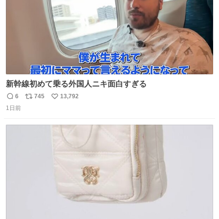
新幹線初めて乗る外国人ニキ面白すぎる
6
745
13,792
返
リ
い
1日前
信
ポ
い
数
ス
ね
ト
数
数