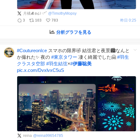
月橘⛸️❄️໒꒱ 𓏸*˚
@
TimothyMopsy
3
103
783
昨日 0:25
分析グラフを見る
#
CoutureonIce
スマホの限界🤣 結弦君と夜景🏙なんと
か撮れた✨ 夜の
#
東京タワー
凄く綺麗でした🤗
#
羽生
クラスタ空部
#
羽生結弦
×
#
伊藤聡美
pic.x.com/DvxlvxC5uS
reina
@
reina99654785