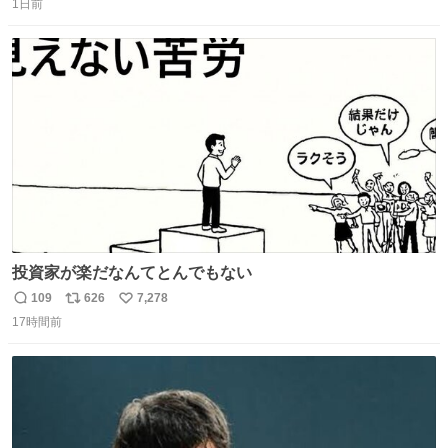
1日前
信
ポ
い
数
ス
ね
ト
数
数
投資家が楽だなんてとんでもない
109
626
7,278
返
リ
い
17時間前
信
ポ
い
数
ス
ね
ト
数
数