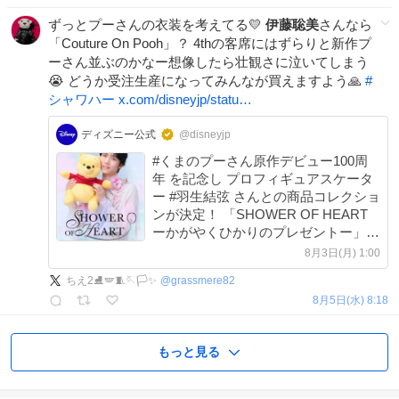
ずっとプーさんの衣装を考えてる💛
伊藤聡美
さんなら
「Couture On Pooh」？ 4thの客席にはずらりと新作プ
ーさん並ぶのかなー想像したら壮観さに泣いてしまう
😭 どうか受注生産になってみんなが買えますよう🙏
#
シャワハー
x.com/disneyjp/statu…
ディズニー公式
@disneyjp
#くまのプーさん原作デビュー100周
年 を記念し プロフィギュアスケータ
ー #羽生結弦 さんとの商品コレクショ
ンが決定！ 「SHOWER OF HEART
ーかがやくひかりのプレゼントー」
羽生さん監修の #プーさん グッズなど
8月3日(月) 1:00
を 10月上旬より渋谷TSUTAYA 1Fほ
ちえ2⛸️🪽🧵🪡🏳️✨
@
grassmere82
かで発売予定。 詳細発表をお楽しみ
8月5日(水) 8:18
に💫
もっと見る