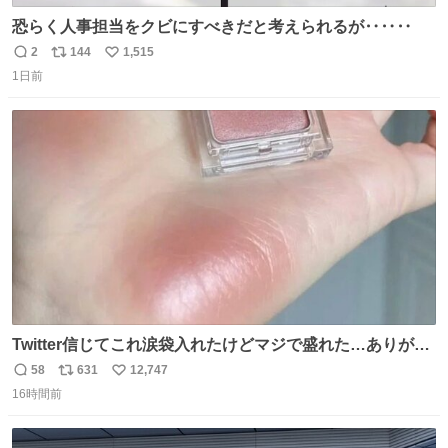
恐らく人事担当をクビにすべきだと考えられるが‥‥‥
2
144
1,515
返
リ
い
1日前
信
ポ
い
数
ス
ね
ト
数
数
Twitter信じてこれ涙袋入れたけどマジで盛れた…ありがと
う…
58
631
12,747
返
リ
い
16時間前
信
ポ
い
数
ス
ね
ト
数