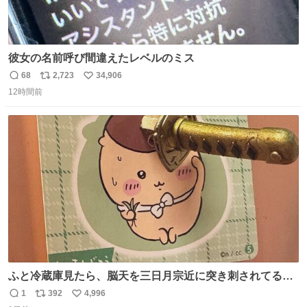
彼女の名前呼び間違えたレベルのミス
68
2,723
34,906
返
リ
い
12時間前
信
ポ
い
数
ス
ね
ト
数
数
ふと冷蔵庫見たら、脳天を三日月宗近に突き刺されてるく
りまんじゅうパイセンが
1
392
4,996
返
リ
い