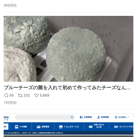
返
リ
い
9時間前
信
ポ
い
数
ス
ね
ト
数
数
ブルーチーズの菌を入れて初めて作ってみたチーズなんだ
けど 本能でちょっとヤバいと思っちゃう見た目だな
50
331
5,669
返
リ
い
7時間前
信
ポ
い
数
ス
ね
ト
数
数