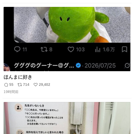
数
ス
ね
ト
数
数
ほんまに好き
55
714
29,402
返
リ
い
19時間前
信
ポ
い
数
ス
ね
ト
数
数