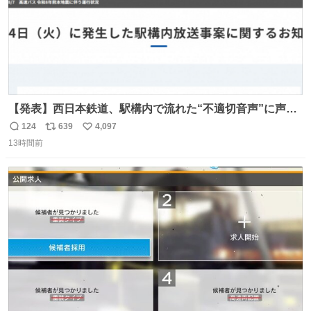
【発表】西日本鉄道、駅構内で流れた“不適切音声”に声明
「被害届も検討」 news.livedoor.com/article/detail… 4日
124
639
4,097
返
リ
い
に西鉄福岡（天神）駅および薬院駅で発生した駅構内放送
13時間前
信
ポ
い
事案について声明を公表した。「第三者によって駅構内放
数
ス
ね
送設備に外部から不正に音声が流された可能性も含めて確
ト
数
数
認を実施」と説明した。