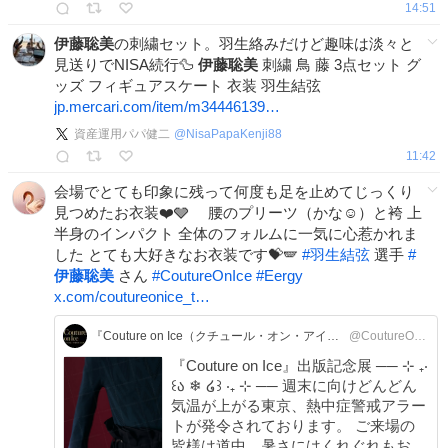
14:51
伊藤聡美
の刺繍セット。羽生絡みだけど趣味は淡々と
見送りでNISA続行🦆
伊藤聡美
刺繍 鳥 藤 3点セット グ
ッズ フィギュアスケート 衣装 羽生結弦
jp.mercari.com/item/m34446139…
資産運用パパ健二
@
NisaPapaKenji88
11:42
会場でとても印象に残って何度も足を止めてじっくり
見つめたお衣装❤️🩶 腰のプリーツ（かな☺️）と袴 上
半身のインパクト 全体のフォルムに一気に心惹かれま
した とても大好きなお衣装です💝🪽
#
羽生結弦
選手
#
伊藤聡美
さん
#
CoutureOnIce
#
Eergy
x.com/coutureonice_t…
『Couture on Ice（クチュール・オン・アイス） 羽生結弦×伊藤聡美 写真集』＆展示会情報
@CoutureOnIce_tv
『Couture on Ice』出版記念展 ── ⊹ ₊‧
꒰ა ❄ ໒꒱ ‧₊ ⊹ ── 週末に向けどんどん
気温が上がる東京、熱中症警戒アラー
トが発令されております。 ご来場の
皆様は道中、暑さにはくれぐれもお気