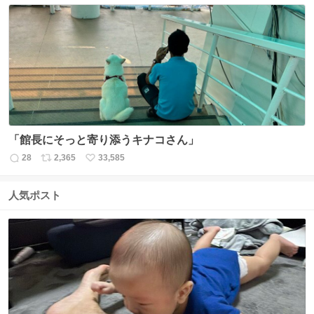
数
ス
ね
ト
数
数
「館長にそっと寄り添うキナコさん」
28
2,365
33,585
返
リ
い
信
ポ
い
数
ス
ね
人気ポスト
ト
数
数