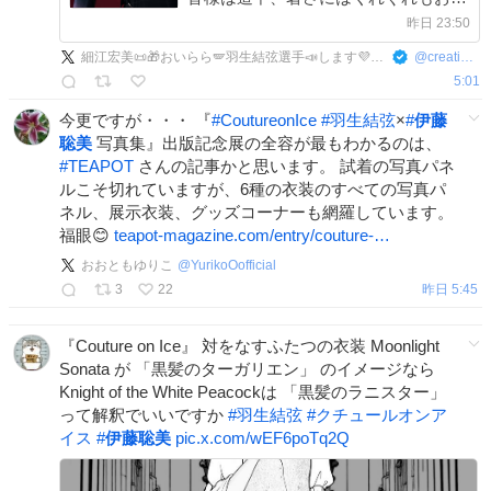
をつけくださいませ。
昨日 23:50
細江宏美📜🎁おいらら🪽羽生結弦選手📣します💜 🫧Innocent and honest
@
creation_788
5:01
今更ですが・・・ 『
#
CoutureonIce
#
羽生結弦
×
#
伊藤
聡美
写真集』出版記念展の全容が最もわかるのは、
#
TEAPOT
さんの記事かと思います。 試着の写真パネ
ルこそ切れていますが、6種の衣装のすべての写真パ
ネル、展示衣装、グッズコーナーも網羅しています。
福眼😊
teapot-magazine.com/entry/couture-…
おおともゆりこ
@
YurikoOofficial
3
22
昨日 5:45
『Couture on Ice』 対をなすふたつの衣装 Moonlight
Sonata が 「黒髪のターガリエン」 のイメージなら
Knight of the White Peacockは 「黒髪のラニスター」
って解釈でいいですか
#
羽生結弦
#
クチュールオンア
イス
#
伊藤聡美
pic.x.com/wEF6poTq2Q