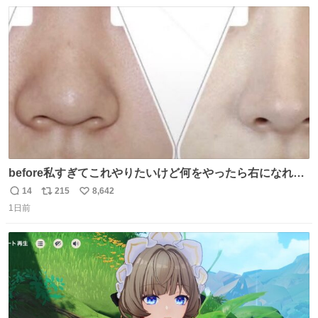
数
ス
ね
ト
数
数
before私すぎてこれやりたいけど何をやったら右になれる
の
14
215
8,642
返
リ
い
1日前
信
ポ
い
数
ス
ね
ト
数
数