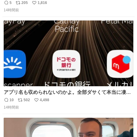
ろいな
5
205
1,816
返
リ
い
14時間前
信
ポ
い
数
ス
ね
ト
数
数
アプリ名も収められないのかよ。全部ダサくて本当に凄
い。 https://t.co/LemyLGyVkR
10
502
4,498
返
リ
い
14時間前
信
ポ
い
数
ス
ね
ト
数
数