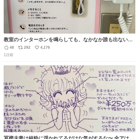
教室のインターホンを鳴らしても、なかなか誰も出ないこ
とがあります…。 もしかすると「電話の出方」に困ってい
48
292
4,176
返
リ
い
るのかもしれません。 そこで「何を話せばいいか」が見え
1日前
信
ポ
い
る手引きを用意して、安心して電話に出られるようにしま
数
ス
ね
す。 インターホンの応対も大切なコミュニケーションの学
ト
数
数
びです。
冨樫夫妻は純粋に浮かれてるだけな気がするな〜 全アはこ