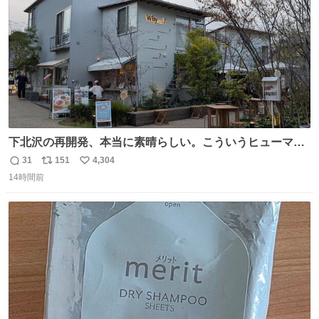
数
下北沢の再開発、本当に素晴らしい。こういうヒューマン
スケールの開発がいいんだよ。
31
151
4,304
返
リ
い
14時間前
信
ポ
い
数
ス
ね
ト
数
数