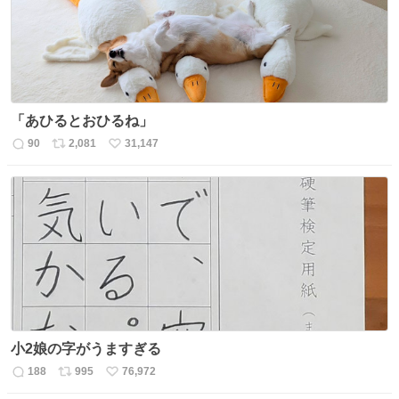
「あひるとおひるね」
90
2,081
31,147
返
リ
い
信
ポ
い
数
ス
ね
ト
数
数
小2娘の字がうますぎる
188
995
76,972
返
リ
い
信
ポ
い