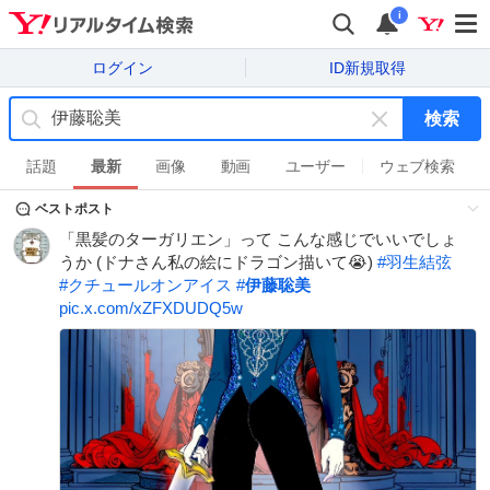
i
ログイン
ID新規取得
検索
キ
ー
話題
最新
画像
動画
ユーザー
ウェブ検索
ワ
ベストポスト
ー
ド
「黒髪のターガリエン」って こんな感じでいいでしょ
を
うか (ドナさん私の絵にドラゴン描いて😭)
#
羽生結弦
消
#
クチュールオンアイス
#
伊藤聡美
す
pic.x.com/xZFXDUDQ5w