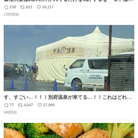
こに自分の市場価値的なものを上乗せするので、 すっぴん
239
922
20,117
返
リ
い
＆寝起きのボサボサ頭でも「今日も可愛いね」が止まらな
15時間前
信
ポ
い
い。放っておくと永遠に髪撫でてきて作業進まない()
数
ス
ね
156cm40kg、年中日焼け止めとお友達の私より綺麗な手や
ト
数
数
めてもろて とか言う
す、すごい…！！！別府温泉が来てる…！！これはどれぐ
らい待つんだろう…
77
4,047
27,966
返
リ
い
9時間前
信
ポ
い
数
ス
ね
ト
数
数