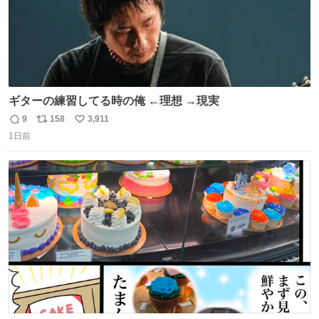
ギターの練習してる時の俺 ←理想 →現実
9
158
3,911
返
リ
い
1日前
信
ポ
い
数
ス
ね
ト
数
数