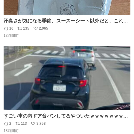
汗臭さが気になる季節、スースーシート以外だと、これが
とにかくスッキリする。2年くらい前に #生活は踊る で紹
10
135
2,065
返
リ
い
介したやつ。おじさんにもおばさんにもオススメだ。ドラ
13時間前
信
ポ
い
ストに売ってるぞ。ドライシャンプーって書いてあるけど
数
ス
ね
汗拭きシートみたいなもの。耳裏襟足首筋がんがん拭いて
ト
数
数
汗臭不安を解消。
すごい車の内ドア台パンしてるやついたｗｗｗｗｗｗｗｗ
ｗｗｗｗｗｗ
2
113
3,758
返
リ
い
18時間前
信
ポ
い