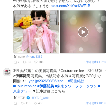
🥹 実物のお衣装の前で動けません こんなにも美しい
衣装があるでしょうか
pic.x.com/XpYsxKWF1B
nene
@
nene8386
7
13
186
8月5日(水) 11:55
羽生結弦選手の美麗写真集『Couture on Ice 羽生結弦
×
伊藤聡美
写真集』出版記念 衣装＆写真展が8/30まで
開催中！
ytjp.jp/2026/08/05/spo…
#
羽生結弦
#
CoutureonIce
#
伊藤聡美
#
東京タワーフットタウン
#
東京タワー
▼記事詳細はこちら
YTJP
@
YTJP_web
116
436
8月5日(水) 10:06