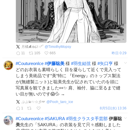
月橘⛸️❄️໒꒱ 𓏸*˚
@
TimothyMopsy
11
105
665
昨日 0:29
#
CoutureonIce
#
伊藤聡美
様
#
羽生結弦
様
#
矢口亨
様
どのお衣装も素晴らしく 目を凝らして近くで見入って
しまう美術品です“美“特に 『Energy』のトップス製法
が(無縫製ニット)と聡美先生が記されていたのを頭に
写真展を観てきました👀✨ 肩、袖付、脇に至るまで縫
い目が無いのです😱💦 →
ぷぷ💫✨☆彡🪽
@
Pooh_taro_ice
1
8月5日(水) 13:36
#
CoutureonIce
#
SAKURA
#
羽生クラスタ手芸部
伊藤聡
美
先生の「SAKURA」の衣装を見て只々感動しました