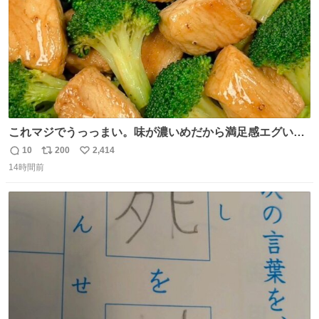
これマジでうっっまい。味が濃いめだから満足感エグいし
1週間で3キロ痩せた😭
10
200
2,414
返
リ
い
14時間前
信
ポ
い
数
ス
ね
ト
数
数