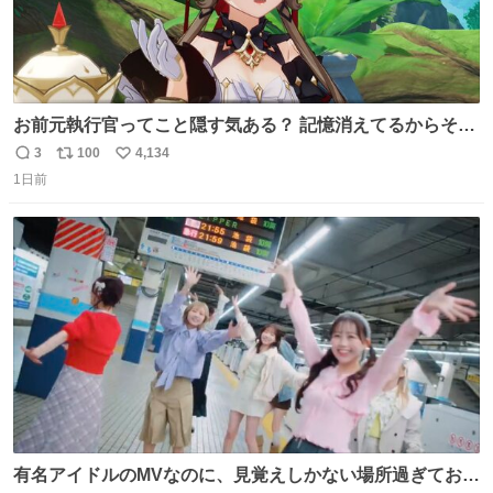
お前元執行官ってこと隠す気ある？ 記憶消えてるからそん
な考えに至らないだろうけどさ…
3
100
4,134
返
リ
い
1日前
信
ポ
い
数
ス
ね
ト
数
数
有名アイドルのMVなのに、見覚えしかない場所過ぎておも