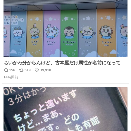
数
ちいかわ分からんけど、古本屋だけ属性が名前になってる
のはどういうこと？
156
519
39,918
返
リ
い
14時間前
信
ポ
い
数
ス
ね
ト
数
数