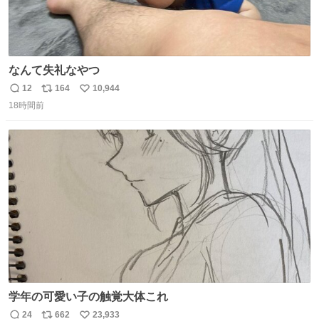
なんて失礼なやつ
12
164
10,944
返
リ
い
18時間前
信
ポ
い
数
ス
ね
ト
数
数
学年の可愛い子の触覚大体これ
24
662
23,933