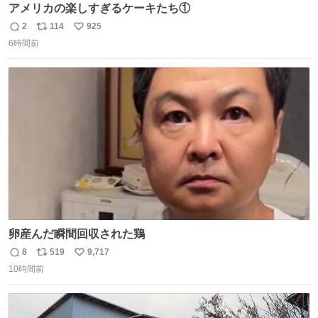
アメリカの楽しすぎるケーキたち①
2
114
925
返
リ
い
6時間前
信
ポ
い
数
ス
ね
ト
数
数
卵産んだ瞬間回収された鶏
8
519
9,717
返
リ
い
10時間前
信
ポ
い
数
ス
ね
ト
数