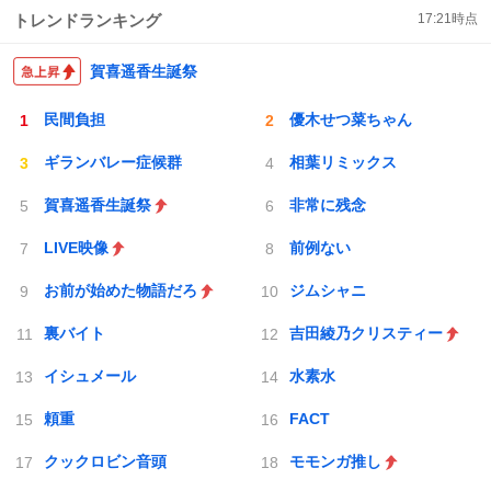
トレンドランキング
17:21
時点
賀喜遥香生誕祭
民間負担
優木せつ菜ちゃん
ギランバレー症候群
相葉リミックス
賀喜遥香生誕祭
非常に残念
LIVE映像
前例ない
お前が始めた物語だろ
ジムシャニ
裏バイト
吉田綾乃クリスティー
イシュメール
水素水
頼重
FACT
クックロビン音頭
モモンガ推し