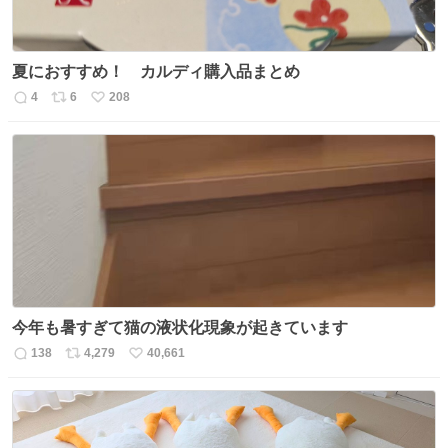
夏におすすめ！ カルディ購入品まとめ
4
6
208
返
リ
い
信
ポ
い
数
ス
ね
ト
数
数
今年も暑すぎて猫の液状化現象が起きています
138
4,279
40,661
返
リ
い
信
ポ
い
数
ス
ね
ト
数
数