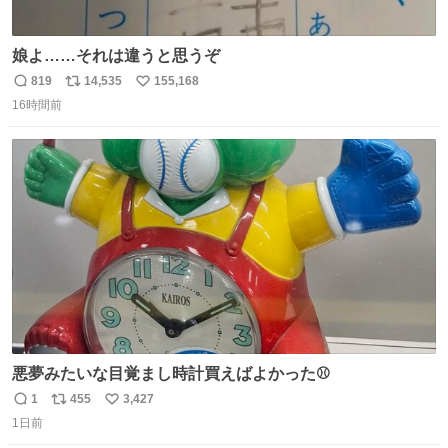
娘よ……それは違うと思うぞ
819
14,535
155,168
返
リ
い
16時間前
信
ポ
い
数
ス
ね
ト
数
数
悪夢みたいな目覚まし時計買えばよかった⚾
1
455
3,427
返
リ
い
1日前
信
ポ
い