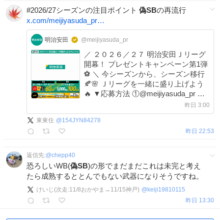
#2026/27シーズンの注目ポイント
偽SB
の再流行
x.com/meijiyasuda_pr…
明治安田
@meijiyasuda_pr
／ ２０２６／２７ 明治安田Ｊリーグ
開幕！ プレゼントキャンペーン第1弾
⚽ ＼ 今シーズンから、シーズン移行
🍂🌸 Ｊリーグを一緒に盛り上げよう
🔥 ▼応募方法 ①@meijiyasuda_pr を
フォロー ②この投稿をリポスト
昨日 3:00
「2026/27シーズンの注目ポイント」
東東住
@
154JYN84278
を書いて引用ポストすると当選確率
昨日 22:53
UP✨
返信先:
@
chepp40
恐ろしいWB(
偽SB
)の形でまだまだこれは未完と考え
たら成熟するととんでもない武器になりそうですね。
けいじ(次走:11/8おかやま→11/15神戸)
@
keiji19810115
昨日 13:30