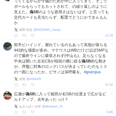
ってくるからか守備のためか中に入ってきて、そこで
ボールもらってもカットされて、の繰り返しのように
見えた。
偽SB
のような器用さはないはず。と言っても
交代カードも見当たらず、配置でどうにかできんもん
か
細野 純也
@
HOSONO_Junya
11:19
前半ビハインド。握れているのもあって高嶺が落ちる
442的な場面が多め。マテウスはWBだけどほぼSMFな
ので最終ラインに吸収されず(中山も)。足らなくなる
中央は開いた左右CBが稲垣の横に絞る
偽SB
的な動き
が。序盤に対角のロングパスが決まっていたのもミス
の一因になったか。ピサノは深呼吸を。
#
grampus
炎瓶
@
enbin00
11:10
広瀬が
偽SB
に入って植田が右SBの位置まで広がるビ
ルドアップ、去年あったっけ？
あきんぽーる🦌
@
akinpaul_14
0:46