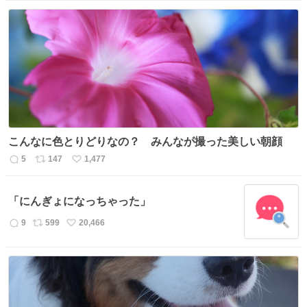
信
ポ
い
数
ス
ね
ト
数
数
こんなに色とりどりなの？ みんなが撮った美しい朝顔
5
147
1,477
返
リ
い
信
ポ
い
数
ス
ね
「にんぎょになっちゃった」
ト
数
数
9
599
20,466
返
リ
い
信
ポ
い
数
ス
ね
ト
数
数