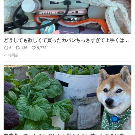
どうしても欲しくて買ったカバンちっさすぎて上手くはめ
ないと荷物入らん。女のカバンってなんでこんなちっさい
6
136
9,772
返
リ
い
の
21時間前
信
ポ
い
数
ス
ね
ト
数
数