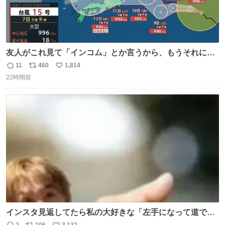
友人がこれ見て「インコム」とか言うから、もうそれにし
か見えなくなっちゃった。
11
460
1,814
返
リ
い
22時間前
信
ポ
い
数
ス
ね
ト
数
数
インスタ見返してたら私の大好きな「左手になって道で横
になるマーティン」の元画像見つけて今月1アツい
2
106
3,132