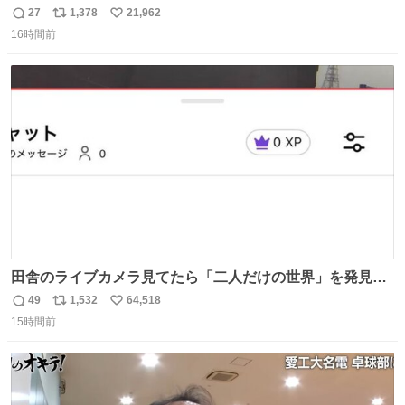
27
1,378
21,962
返
リ
い
16時間前
信
ポ
い
数
ス
ね
ト
数
数
田舎のライブカメラ見てたら「二人だけの世界」を発見し
た
49
1,532
64,518
返
リ
い
15時間前
信
ポ
い
数
ス
ね
ト
数
数