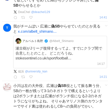
て欲しいです せめてLSBからククレジャみたいに
偽
SB
やらせるとか
DeaChel
@
deachel129
14:41
我がチームぽい 広瀬に
偽SB
やらせていたのとか見る
と
x.com/albelt_shimano…
アルベルト島野
@Albelt_Shimano
瀬古樹がJリーグ復帰するってよ。すでにクラブ間で
合意したとのこと。 どこだろうね。
stokesentinel.co.uk/sport/football…
14:17
縦浜
@
university_kan
14:21
小川は左の大外役、広瀬は
偽SB
役として振る舞う分、
SBの一枚が残って3-1のネガトラで構えるというより
は2ボランチまたは広瀬がボランチ役になる2-2のネガ
トラになりがちよね。 そりゃあマリノス側のカウンタ
ーでサイド裏は使われるしCBへの負荷がでかい。