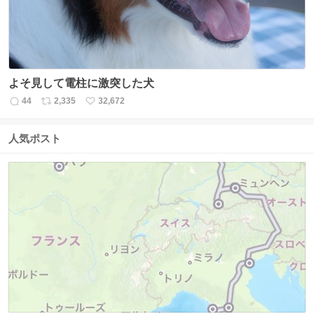
よそ見して電柱に激突した犬
44
2,335
32,672
返
リ
い
信
ポ
い
数
ス
ね
人気ポスト
ト
数
数