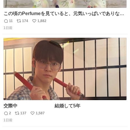
この頃のPerfumeを見ていると、元気いっぱいでありなが
ら決して感情に任せすぎることなく、しっかりと制御され
11
174
1,882
返
リ
い
たダンスであることに新鮮に驚く。3人のあげた足の向き
1日前
信
ポ
い
や角度とか本当に細かな部分まできっちりと揃っていてそ
数
ス
ね
こから積み重ねてきた努力や練習量が見て取れる…
ト
数
数
交際中 結婚して5年
2
137
1,587
返
リ
い
1日前
信
ポ
い
数
ス
ね