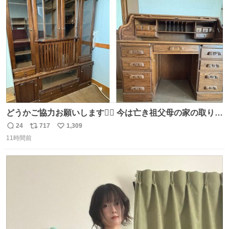
ト
数
数
どうかご協力お願いします🙇‍♂️ 今は亡き祖父母の家の取り壊
しが決まり、どうしても処分して欲しくない食器棚と机の
24
717
1,309
返
リ
い
引き取り手を探しております この2つは私の祖母が当初一
11時間前
信
ポ
い
目惚れで購入したもので、祖母はc型肝炎で58歳という若
数
ス
ね
さで亡くなりましたが、この家具達をとても大切にしてお
ト
数
数
りました 続く↓