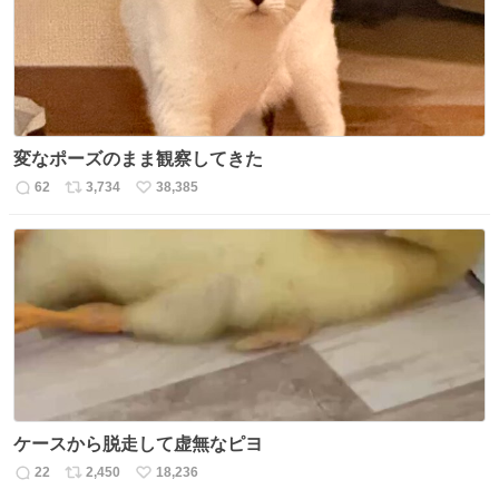
変なポーズのまま観察してきた
62
3,734
38,385
返
リ
い
信
ポ
い
数
ス
ね
ト
数
数
ケースから脱走して虚無なピヨ
22
2,450
18,236
返
リ
い