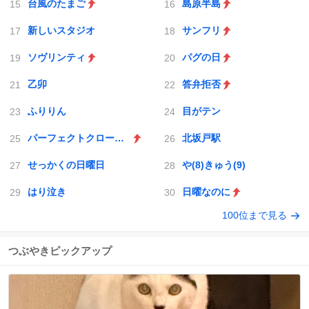
台風のたまご
島原半島
新しいスタジオ
サンフリ
ソヴリンティ
パグの日
乙卯
答弁拒否
ふりりん
目がテン
パーフェクトクローザー
北坂戸駅
せっかくの日曜日
や(8)きゅう(9)
はり泣き
日曜なのに
100位まで見る
つぶやきピックアップ