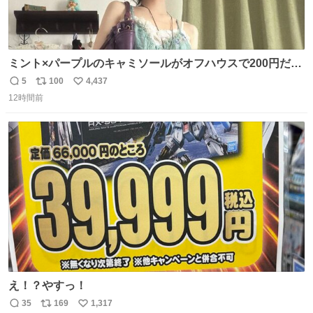
ミント×パープルのキャミソールがオフハウスで200円だっ
た♩
5
100
4,437
返
リ
い
12時間前
信
ポ
い
数
ス
ね
ト
数
数
え！？やすっ！
35
169
1,317
返
リ
い