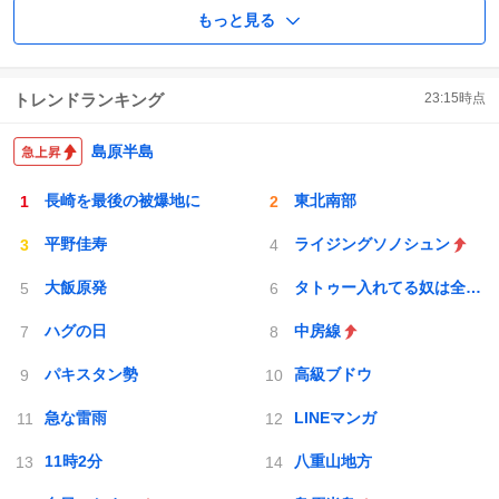
もっと見る
トレンドランキング
23:15
時点
島原半島
長崎を最後の被爆地に
東北南部
平野佳寿
ライジングソノシュン
大飯原発
タトゥー入れてる奴は全員バカです
ハグの日
中房線
パキスタン勢
高級ブドウ
急な雷雨
LINEマンガ
11時2分
八重山地方