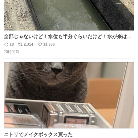
全部じゃないけど！水位も半分ぐらいだけど！水が来はじ
めたよ！！！ 作業してくれた方々ありがとーーー
18
2,314
31,386
返
リ
い
ー！！！！！！！！！！！！！！！！！！！！！！！！！
20時間前
信
ポ
い
！
数
ス
ね
ト
数
数
ニトリでメイクボックス買った