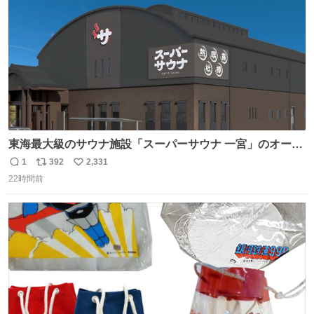
数
東海最大級のサウナ施設「スーパーサウナ 一宮」のオープ
ン日が2026年9月8日に決定‼️ 5種類の本格サウナや4種類の
1
392
2,331
返
リ
い
⽔⾵呂、約50名が同時に休息できる休憩スペースなど、男
22時間前
信
ポ
い
性が求める設備を極限まで突き詰めた「サウナの理想郷」
数
ス
ね
😍😍😍 ⬇️詳細ページ⬇️ supersento.com/chubu/aichi/ic…
ト
数
数