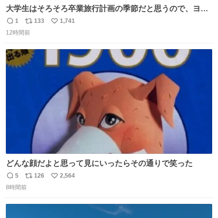
大学生はそろそろ卒業旅行計画の季節だと思うので、ヨー
ロッパ🇪🇺主要国を縦断できるおすすめルートをシェア！
1
133
1,741
返
リ
い
•以下の国をほぼユーレイルパス(EU内電車乗り放題チケッ
12時間前
信
ポ
い
ト)で電車移動可能 フランス🇫🇷 イギリス🇬🇧 ベルギー
数
ス
ね
🇧🇪 オランダ🇳🇱 ドイツ🇩🇪 イタリア🇮🇹
ト
数
数
どんな顔だよと思って見にいったらその通りで笑った
5
126
2,564
返
リ
い
8時間前
信
ポ
い
数
ス
ね
ト
数