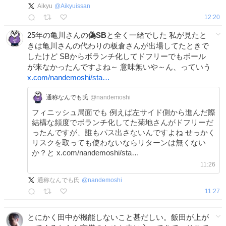
Aikyu
@
Aikyuissan
12:20
25年の亀川さんの
偽SB
と全く一緒でした 私が見たと
きは亀川さんの代わりの板倉さんが出場してたときで
したけど SBからボランチ化してドフリーでもボール
が来なかったんですよね～ 意味無いや～ん、っていう
x.com/nandemoshi/sta…
通称なんでも氏
@nandemoshi
フィニッシュ局面でも 例えば左サイド側から進んだ際
結構な頻度でボランチ化してた菊地さんがドフリーだ
ったんですが、誰もパス出さないんですよね せっかく
リスクを取っても使わないならリターンは無くない
か？と x.com/nandemoshi/sta…
11:26
通称なんでも氏
@
nandemoshi
11:27
とにかく田中が機能しないこと甚だしい。飯田が上が