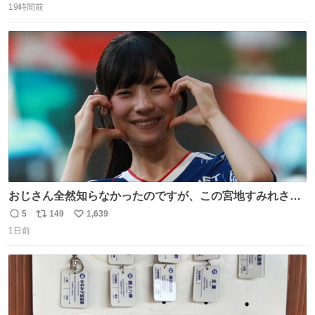
19時間前
信
ポ
い
数
ス
ね
ト
数
数
おじさん全然知らなかったのですが、この宮地すみれさん
（日向坂46）はマリサポだったのですね。 カメラ目線でに
5
149
1,639
返
リ
い
っこりしていただいたので撮影したものの、全然誰だか知
1日前
信
ポ
い
りませんでした。 マリサポらしいのでこれからは名前覚え
数
ス
ね
ます！！
ト
数
数