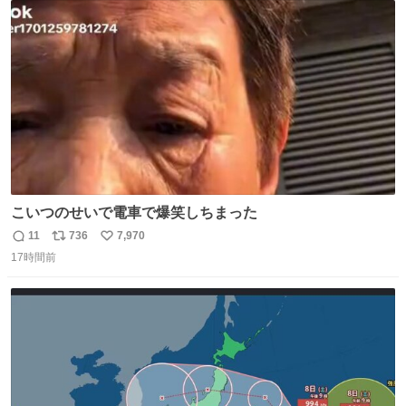
ト
数
数
こいつのせいで電車で爆笑しちまった
11
736
7,970
返
リ
い
17時間前
信
ポ
い
数
ス
ね
ト
数
数