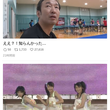
ええ？！知らんかった…
50
1,733
27,616
返
リ
い
21時間前
信
ポ
い
数
ス
ね
ト
数
数