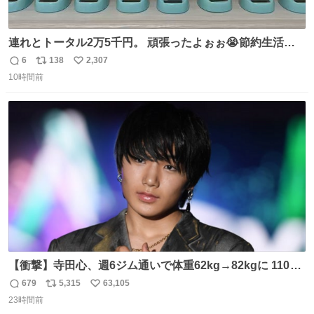
連れとトータル2万5千円。 頑張ったよぉぉ😭節約生活の
始まり。笑
6
138
2,307
返
リ
い
10時間前
信
ポ
い
数
ス
ね
ト
数
数
【衝撃】寺田心、週6ジム通いで体重62kg→82kgに 110kg
のベンチプレス持ち上げる姿披露
679
5,315
63,105
返
リ
い
news.livedoor.com/article/detail… 元々自重のみだった
23時間前
信
ポ
い