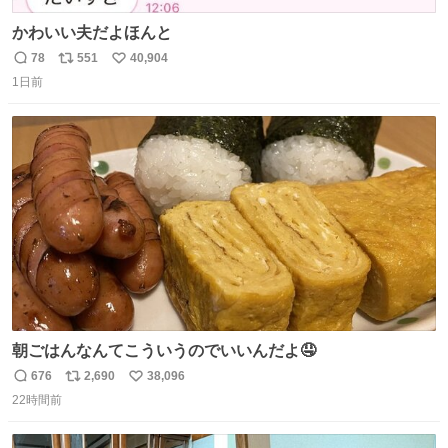
かわいい夫だよほんと
78
551
40,904
返
リ
い
1日前
信
ポ
い
数
ス
ね
ト
数
数
朝ごはんなんてこういうのでいいんだよ🤤
676
2,690
38,096
返
リ
い
22時間前
信
ポ
い
数
ス
ね