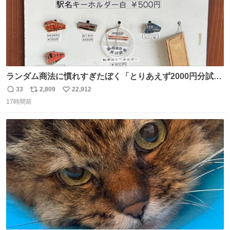
ランダム商法に慣れすぎたぼく「とりあえず2000円分試し
てみるか…」 駅員さん「どれが欲しいの？」 ぼく「えっ
33
2,809
22,912
返
リ
い
良いんですか？」 駅員さん「何が…？？」 やっぱランダム
17時間前
信
ポ
い
って悪い文化だ
数
ス
ね
わ！！！！！！！！！！！！！！！！！！！！
ト
数
数