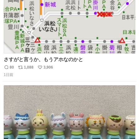
さすがと言うか、もうアホなのかと
80
1,088
3,906
返
リ
い
1日前
信
ポ
い
数
ス
ね
ト
数
数