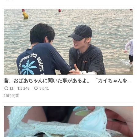
信
ポ
い
数
ス
ね
ト
数
数
昔、おばあちゃんに聞いた事があるよ。 「カイちゃんをい
じめると、アイツが海から上がって来るぞ。」って。
11
248
3,041
返
リ
い
16時間前
信
ポ
い
数
ス
ね
ト
数
数