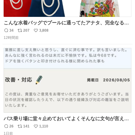
こんな水着バッグでプールに通ってたアナタ、完全なる同
世代（笑） #70年代 #80年代 #昭和レトロ
34
207
3,808
返
リ
い
12時間前
信
ポ
い
数
ス
ね
ト
数
数
バス乗り場に堂々止めておいてよくそんなに文句が言える
ね 運転士は日本人やったのなら韓国人は関係ないし、なん
26
141
1,110
返
リ
い
なら68歳も関係ない…
1日前