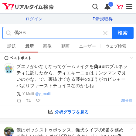
i
ログイン
ID新規取得
検索
キ
ー
話題
最新
画像
動画
ユーザー
ウェブ検索
ワ
ベストポスト
ー
ド
ブエノがいなくなってゲームメイクを
偽SB
のブルネッ
を
ティに託したから、ディエギーニョはリンクマンで良
消
いのかな。で、裏抜けできる藤井のほうがカピシャー
す
バよりファーストチョイスなのかもね
Y. Motti
@
y_motti
38分前
分析グラフを見る
僕はボックストゥボックス、猟犬タイプの8番を務め