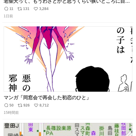
老柴犬って、もうわざとかと思うくらい狭いところに自ら
はまりにいくじゃないですか？ 今朝ガーデニングしてる飼
11
131
3,284
返
リ
い
い主の間にはまってきて、最高に可愛かった♥️
1日前
信
ポ
い
数
ス
ね
ト
数
数
マンガ「同窓会で再会した初恋のひと」
50
926
8,712
返
リ
い
15時間前
信
ポ
い
数
ス
ね
ト
数
数