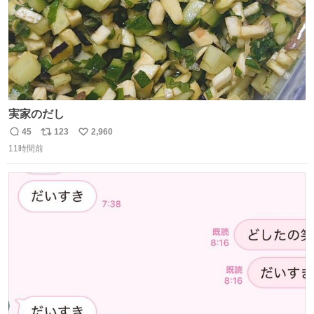
実家のだし
45
123
2,960
返
リ
い
11時間前
信
ポ
い
数
ス
ね
ト
数
数