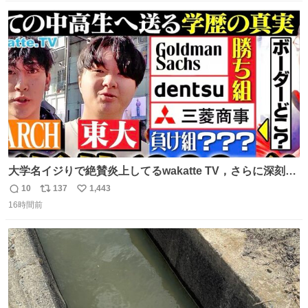
が、更に筋肉を大きくするためジム通いを開始。筋肉増量
数
ス
ね
のためおにぎり10個、ゼリー飲料3～4本、パスタと毎日4
ト
数
数
千kcalオーバーの食事を摂取し、増量したという。
大学名イジりで絶賛炎上してるwakatte TV，さらに深刻な
問題はこっちでは？ ・都内の特定企業に入るのを極度に推
10
137
1,443
返
リ
い
奨し，それ以外の地域で堅実に生きるのを周縁化する ・恋
16時間前
信
ポ
い
愛にかまけ，「陽キャラ」として振る舞うのを極端に中心
数
ス
ね
化する ・院生が研究環境を求め他大学に移るのを批判する
ト
数
数
過去例↓