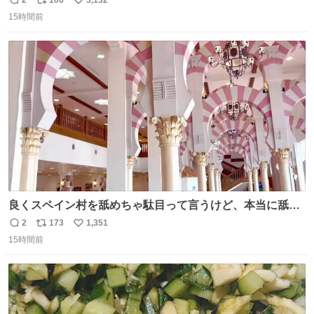
返
リ
い
15時間前
信
ポ
い
数
ス
ね
ト
数
数
良くスペイン村を舐めちゃ駄目って言うけど、本当に舐め
ちゃ行けないのはスペィン村ホテル🏛🏨 だってロビーから
2
173
1,351
返
リ
い
中庭抜けるだけでこの有様🤩 ディズニーホテル泊まってる
15時間前
信
ポ
い
場所じゃない。 5年振りの志摩スペイン村パルケエスパー
数
ス
ね
ニャは益々素晴らしい場所になってる
ト
数
数