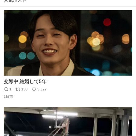
人気ポスト
ト
数
数
交際中 結婚して5年
1
158
5,327
返
リ
い
1日前
信
ポ
い
数
ス
ね
ト
数
数