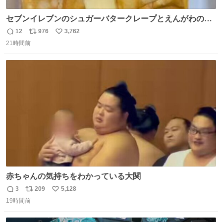
セブンイレブンのシュガーバタークレープとえんがわの寿
司を探している人へ！ シュガーバタークレープは目黒、品
12
976
3,762
返
リ
い
川、蒲田、渋谷、川崎、横浜、鶴見、九州の一部エリア限
21時間前
信
ポ
い
定商品で8月5日に発注が終了したため店舗に置いてあると
数
ス
ね
ころ少ないですが見つけたら即買いです🤩❣️
ト
数
数
赤ちゃんの気持ちをわかっている大関
3
209
5,128
返
リ
い
19時間前
信
ポ
い
数
ス
ね