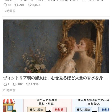
ちのためにヒカキンボックス1000個を寄付させていただき
68
201
5,023
返
リ
い
ました
17時間前
信
ポ
い
数
ス
ね
ト
数
数
ヴィクトリア朝の淑女は、むせ返るほど大量の香水を身に
つけるものではないとされていた。それでも香水は、髪や
1
182
1,934
返
リ
い
肌の手入れと同じくらい、ヴィクトリア朝の女性達の美容
20時間前
信
ポ
い
習慣に欠かせないものだった。 当時の香水は、現在私たち
数
ス
ね
が知る香水よりも単純な組成で、その大部分は薔薇、菫、
ト
数
数
ベルガモット、