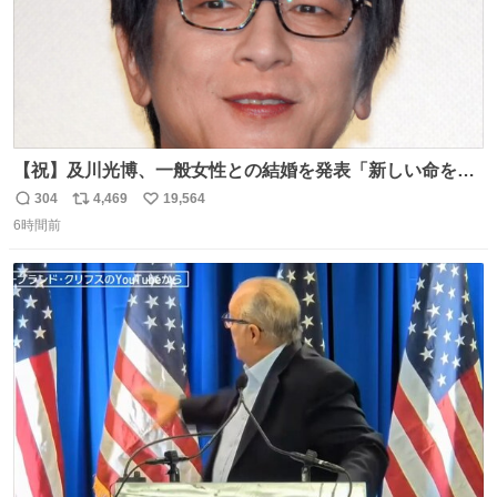
【祝】及川光博、一般女性との結婚を発表「新しい命を授
かっております」 news.livedoor.com/lite/article_d…
304
4,469
19,564
返
リ
い
「私、及川光博はこの度、交際しておりました方と入籍い
6時間前
信
ポ
い
たしました。また、新しい命を授かっております」「今後
数
ス
ね
も変わらず俳優として、ミッチーとして、努力し精進して
ト
数
数
参ります」とつづった。