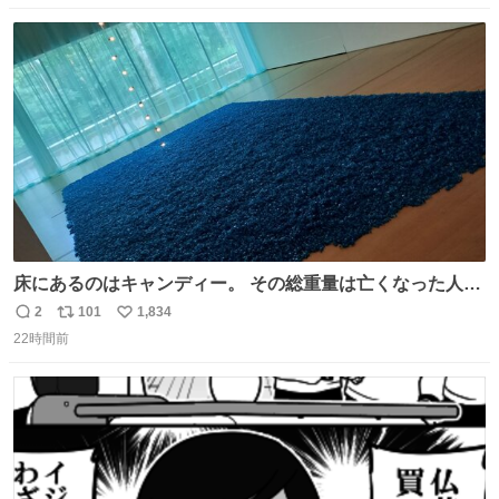
数
ス
ね
ト
数
数
床にあるのはキャンディー。 その総重量は亡くなった人と
同等の重さだそうです。 鑑賞者は一つ持ち帰れますが、亡
2
101
1,834
返
リ
い
くなった人の一部を持ち帰っているような感覚になりまし
22時間前
信
ポ
い
た。 勇気を出して口に入れたら、ハッカ味😳✨ #ポーラ美
数
ス
ね
術館
ト
数
数