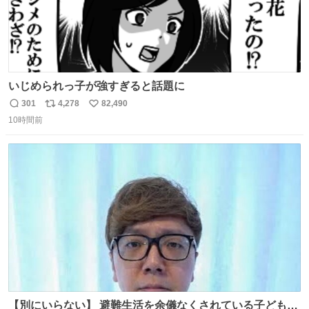
いじめられっ子が強すぎると話題に
301
4,278
82,490
返
リ
い
10時間前
信
ポ
い
数
ス
ね
ト
数
数
【別にいらない】 避難生活を余儀なくされている子どもた