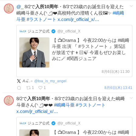
@_
8/2で
入所10周年
・8/3で23歳のお誕生日を迎えた
嶋﨑斗亜さん(◝ ͜ ◜)❤️高校時代の澄晴くん役🖼️✨
#
嶋﨑
斗亜
#
ラストノート
x.com/jr_official_x/…
ジュニア公式
@jr_official_X
【 📺Drama 】 今夜22:00からは #嶋﨑
斗亜 出演 『 #ラストノート 』第5話
が放送です👦🏻🍃 今週もぜひお楽し
みに🪄 #関西ジュニア
8月6日(木) 11:30
𝘼🍒⸝⋆
@
toa_is_my_angel
1
1
8月6日(木) 13:41
8/2で
入所10周年
・8/3で23歳のお誕生日を迎えた嶋﨑
斗亜さん(◝ ͜ ◜)❤️❤️
#
嶋﨑斗亜
#
ラストノート
x.com/jr_official_x/…
ジュニア公式
@jr_official_X
【 📺Drama 】 今夜22:00からは #嶋﨑