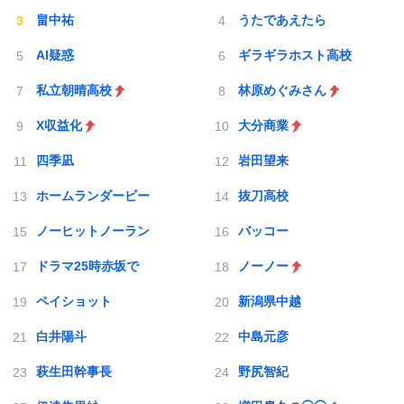
畠中祐
うたであえたら
AI疑惑
ギラギラホスト高校
私立朝晴高校
林原めぐみさん
X収益化
大分商業
四季凪
岩田望来
ホームランダービー
抜刀高校
ノーヒットノーラン
バッコー
ドラマ25時赤坂で
ノーノー
ペイショット
新潟県中越
白井陽斗
中島元彦
萩生田幹事長
野尻智紀