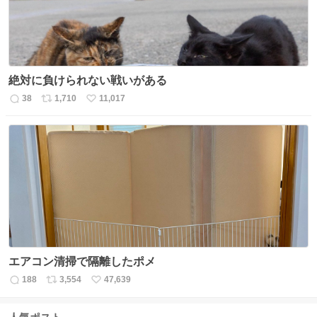
絶対に負けられない戦いがある
38
1,710
11,017
返
リ
い
信
ポ
い
数
ス
ね
ト
数
数
エアコン清掃で隔離したポメ
188
3,554
47,639
返
リ
い
信
ポ
い
数
ス
ね