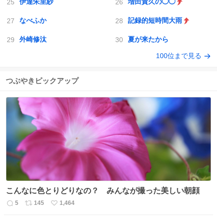
伊達朱里紗
増田貴久の◯◯
なべふか
記録的短時間大雨
外崎修汰
夏が来たから
100位まで見る
つぶやきピックアップ
こんなに色とりどりなの？ みんなが撮った美しい朝顔
5
145
1,464
返
リ
い