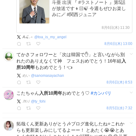
斗亜 出演 『 #ラストノート 』第5話
が放送です👦🏻🍃 今週もぜひお楽し
みに🪄 #関西ジュニア
8月6日(木) 11:30
𝘼🍒⸝⋆
@
toa_is_my_angel
8月6日(木) 13:00
てかさフォロワーと「次は韓国で✋」と言いながら別
れたのありえなくて神 フェスおめでとう！16年組
入
所10周年
もおめでとう！👈
めい
@
sanomasayachan
8月6日(木) 8:53
こたちゃん
入所10周年
おめでとう♡
#
カンバリ
♪̊̈ﾎｼ♪̆̈
@
ty_fohi
8月5日(水) 7:32
拓哉くん更新ありがとう🎶ブログ進化したね⭐これか
らも更新楽しみにしてるよーー！ とあたく😭😭とあ