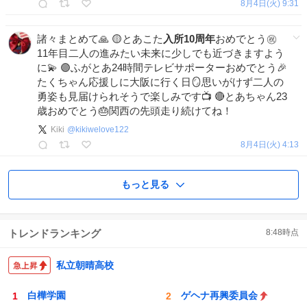
8月4日(火) 9:31
諸々まとめて🙏 🟡とあこた
入所10周年
おめでとう㊗️
11年目二人の進みたい未来に少しでも近づきますよう
に💫 🟣ふがとあ24時間テレビサポーターおめでとう🎉
たくちゃん応援しに大阪に行く日🪞思いがけず二人の
勇姿も見届けられそうで楽しみです📺 🔴とあちゃん23
歳おめでとう🎂関西の先頭走り続けてね！
Kiki
@
kikiwelove122
8月4日(火) 4:13
もっと見る
トレンドランキング
8:48
時点
私立朝晴高校
白樺学園
ゲヘナ再興委員会