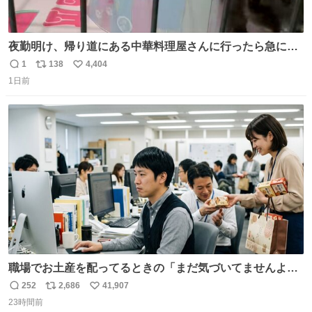
夜勤明け、帰り道にある中華料理屋さんに行ったら急に
「トイレニネコチャンイルヨ！ドウブツスキデショ！」と
1
138
4,404
返
リ
い
言われ(好きだけどさ……)とトイレ行ったらまじで可愛い
1日前
信
ポ
い
猫ちゃんがいた最大級のありがとうありがとうありがとう
数
ス
ね
ね〜〜〜！
ト
数
数
職場でお土産を配ってるときの「まだ気づいてませんよ」
的な演技が毎回シンドい。
252
2,686
41,907
返
リ
い
23時間前
信
ポ
い