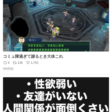
ト
数
数
コミュ障過ぎて謝るとき大体これ
4
136
1,753
返
リ
い
6時間前
信
ポ
い
数
ス
ね
ト
数
数