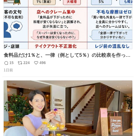
食料品だけ1％と、一律（例として5％）の比較表を作って
みました。 参考になるかと思います。
15
224
496
返
リ
い
1日前
信
ポ
い
数
ス
ね
ト
数
数