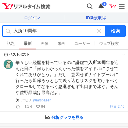
i
ログイン
ID新規取得
検索
キ
ー
話題
最新
画像
動画
ユーザー
ウェブ検索
ワ
ベストポスト
ー
ド
華々しい経歴を持っているのに謙虚で
入所10周年
を迎
を
えた日に「何もわからんかった僕をアイドルにさせて
消
くれてありがとう。」だし、意図せずナイトプールに
す
行ったら即帰ろうとして映り込むリスクを避けるべく
クロールしてなるべく息継ぎせず出口まで泳ぐ。そん
な佐野晶哉は最高だよ。
パセリ
@
mrspaseri
4
94
昨日 2:46
分析グラフを見る