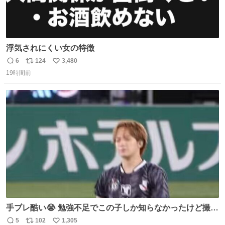
浮気されにくい女の特徴
6
124
3,480
返
リ
い
19時間前
信
ポ
い
数
ス
ね
ト
数
数
手ブレ酷い😭 勉強不足でこの子しか知らなかったけど撮っ
てみた😓😓 #TravisJapan #Jリーグ #松倉海斗
5
102
1,305