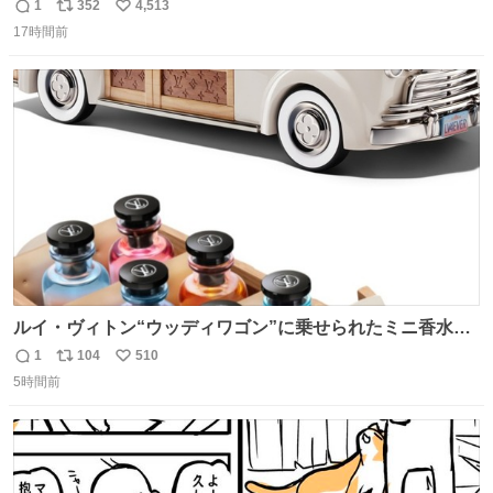
ぎ奪い去ったプリンの写真です。
1
352
4,513
返
リ
い
17時間前
信
ポ
い
数
ス
ね
ト
数
数
ルイ・ヴィトン“ウッディワゴン”に乗せられたミニ香水コ
フレ、グラデカラーのフレグランスケースも - fashion-
1
104
510
返
リ
い
press.net/news/149472
5時間前
信
ポ
い
数
ス
ね
ト
数
数