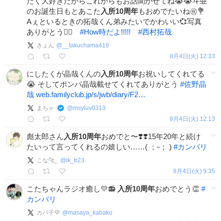
たく大好きだからこれからもお話聞かせてね😭😭斗亜
のお誕生日もとあこた
入所10周年
もおめでたいね㊗️💐
Aぇといるときの拓哉くん弟みたいでかわいい💞写真
ありがとう👍🏻
#
How時だよǃǃǃǃǃ
#
西村拓哉
きょん
@
__takuchama419
8月4日(火) 12:33
にしたくが晶哉くんの
入所10周年
お祝いしてくれてる
😭 そしてポンパ晶哉載せてくれてありがとう
#
佐野晶
哉
web.familyclub.jp/s/jwb/diary/F2…
まちゃ
@
msyluv0313
8月4日(火) 12:13
彪太郎さん
入所10周年
おめでと〜❣️❣️15年20年と続け
たいって言ってくれるの嬉しい……( ；ᵕ； )
#
カンバリ
こな🐆⸒⸒
@
lk_tr23
8月4日(火) 9:35
こたちゃんラジオ癒し💛📻
入所10周年
おめでとう👏
#
カンバリ
カバ子💚
@
masaya_kabako