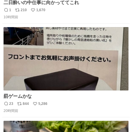
二日酔いの中仕事に向かっててこれ
1
210
1,670
返
リ
い
10時間前
信
ポ
い
数
ス
ね
ト
数
数
罰ゲームかな
23
844
5,286
返
リ
い
20時間前
信
ポ
い
数
ス
ね
ト
数
数