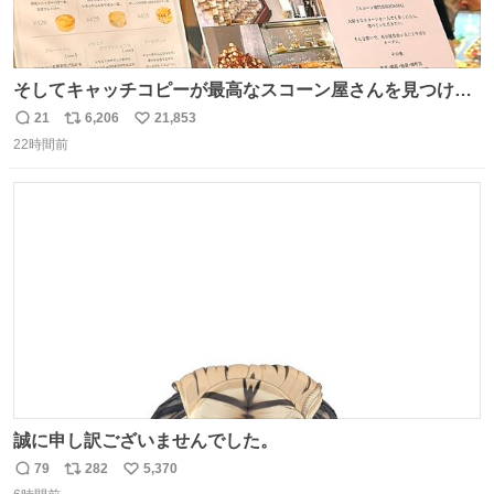
そしてキャッチコピーが最高なスコーン屋さんを見つけて
しまったので思わず買い込んでしまった。スコーンなんて
21
6,206
21,853
返
リ
い
パッサパサなほどええですからね。
22時間前
信
ポ
い
数
ス
ね
ト
数
数
誠に申し訳ございませんでした。
79
282
5,370
返
リ
い