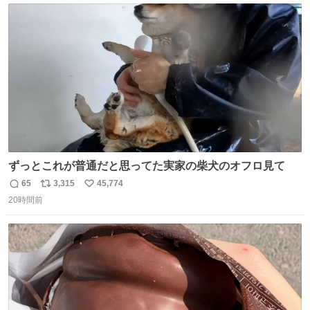
ト
数
数
ずっとこれが普通だと思ってた実家の柴犬のオフロ見て
65
3,315
45,774
返
リ
い
20時間前
信
ポ
い
数
ス
ね
ト
数
数