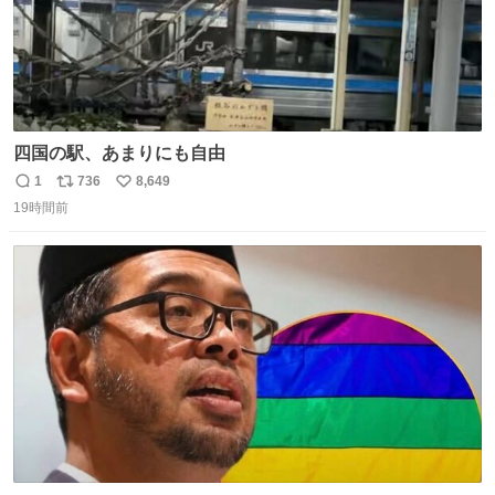
四国の駅、あまりにも自由
1
736
8,649
返
リ
い
19時間前
信
ポ
い
数
ス
ね
ト
数
数