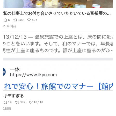
私の仕事上でお付き合いさせていただいている富裕層の社
長さん達は、こんな事しない。 こんな自慢は一切しない
6
109
597
返
リ
い
し、なんなら表に出てこない。 自分に自信がない半端モン
21時間前
信
ポ
い
はブランドで自分を飾りキラキラ自慢をする。 #折田楓
数
ス
ね
#merchu
ト
数
数
キモすぎる
19
382
10,118
返
リ
い
1日前
信
ポ
い
数
ス
ね