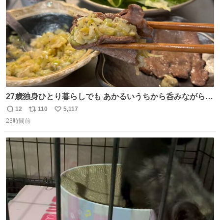
27歳独身ひとり暮らしでも あかるいうちから呑みながらキ
ッチンでひとり焼肉できてしあわせだもん՞ o̴̶̷̥ ̫ o̴̶̷̥ ՞
12
110
5,117
返
リ
い
23時間前
信
ポ
い
数
ス
ね
ト
数
数