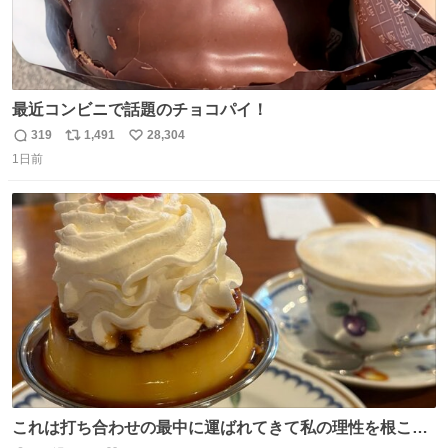
最近コンビニで話題のチョコパイ！
319
1,491
28,304
返
リ
い
1日前
信
ポ
い
数
ス
ね
ト
数
数
これは打ち合わせの最中に運ばれてきて私の理性を根こそ