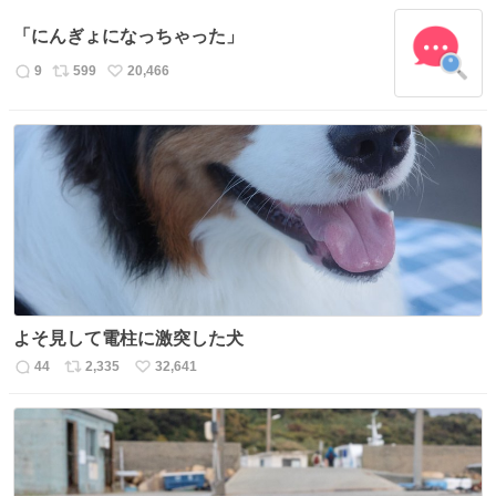
信
ポ
い
数
ス
ね
「にんぎょになっちゃった」
ト
数
数
9
599
20,466
返
リ
い
信
ポ
い
数
ス
ね
ト
数
数
よそ見して電柱に激突した犬
44
2,335
32,641
返
リ
い
信
ポ
い
数
ス
ね
ト
数
数