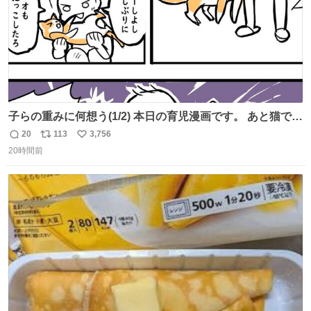
子らの重みに何想う(1/2) 本日の育児漫画です。 あと猫で
す。
20
113
3,756
返
リ
い
20時間前
信
ポ
い
数
ス
ね
ト
数
数