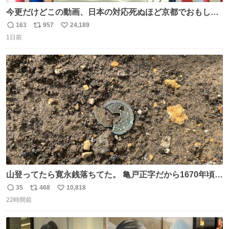
今更だけどこの動画、日本の対応死ぬほど京都でおもしろ
い。 なんなら敬語で丁寧に煽りまくってるの好き。笑
163
957
24,189
返
リ
い
1日前
信
ポ
い
数
ス
ね
ト
数
数
山登ってたら寛永銭落ちてた。 亀戸正字だから1670年頃に
鋳造されたもの。
35
468
10,818
返
リ
い
22時間前
信
ポ
い
数
ス
ね
ト
数