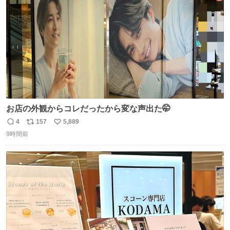
数
お店の外観からコレだったから変な声出た🤭
4
157
5,889
返
リ
い
9時間前
信
ポ
い
数
ス
ね
ト
数
数