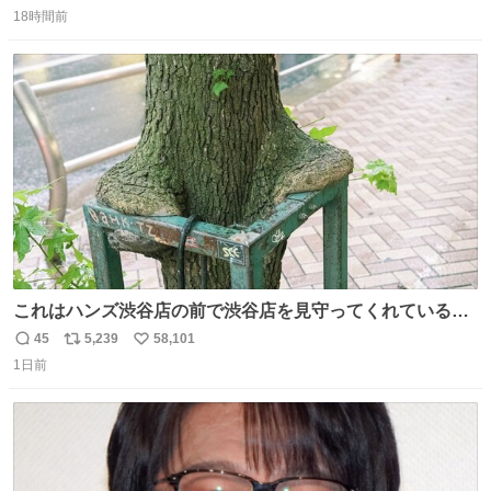
返
リ
い
18時間前
信
ポ
い
数
ス
ね
ト
数
数
これはハンズ渋谷店の前で渋谷店を見守ってくれている
「くつろ木」。
45
5,239
58,101
返
リ
い
1日前
信
ポ
い
数
ス
ね
ト
数
数