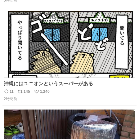
6時間前
信
ポ
い
数
ス
ね
ト
数
数
沖縄にはユニオンというスーパーがある
11
145
1,240
返
リ
い
2時間前
信
ポ
い
数
ス
ね
ト
数
数