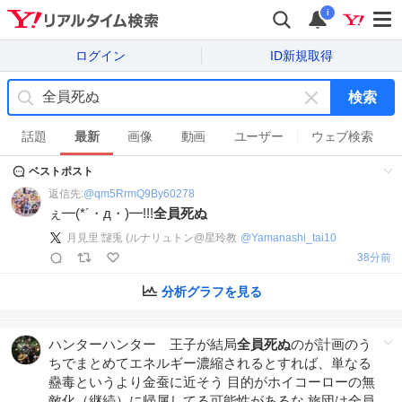
i
ログイン
ID新規取得
検索
キ
ー
話題
最新
画像
動画
ユーザー
ウェブ検索
ワ
ベストポスト
ー
ド
返信先:
@
qm5RrmQ9By60278
を
ぇ━(*´・д・)━!!!
全員死ぬ
消
月見里 靆兎 (ルナリュトン@星玲教
@
Yamanashi_tai10
す
39分前
分析グラフを見る
ハンターハンター 王子が結局
全員死ぬ
のが計画のう
ちでまとめてエネルギー濃縮されるとすれば、単なる
蠱毒というより金蚕に近そう 目的がホイコーローの無
敵化（継続）に帰属してる可能性があるな 旅団は全員