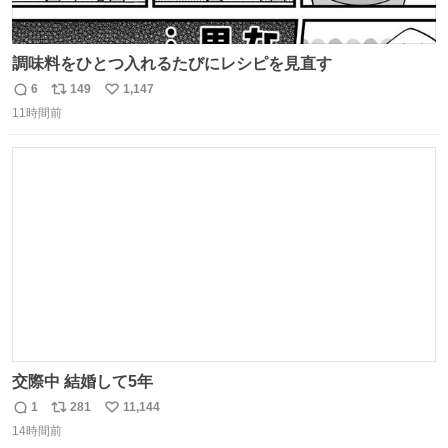
調味料をひとつ入れるたびにレシピを見直す
6
149
1,147
返
リ
い
11時間前
信
ポ
い
数
ス
ね
ト
数
数
交際中 結婚して5年
1
281
11,144
返
リ
い
14時間前
信
ポ
い