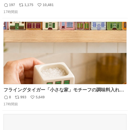
パクトシティつくって高齢者を住ませる考えらしい 病院も
197
1,175
10,481
返
リ
い
全部駅前にある
17時間前
信
ポ
い
数
ス
ね
ト
数
数
フライングタイガー「小さな家」モチーフの調味料入れ、
並べれば“デンマークの街並み”に ピンク・グリーン・テラ
8
993
5,649
返
リ
い
コッタの全9種 - fashion-press.net/news/149552
17時間前
信
ポ
い
数
ス
ね
ト
数
数