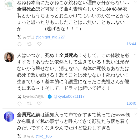
ねねね本当にたかねこが跳ねない理由が分からない…
全員死ぬ
ほど可愛くて曲も素晴らしいのに😭😭😭衣
装とかもうちょっとお金かけてもいいのかな〜とかち
ょっと思ったりも…したことは…無いことも…ない
が……………(逃げるな！！！)
みずほ
@
onigiri_nigi227
16:44
人はいつか、死ぬ！
全員死ぬ
！そして、この体験を必
ずする！あなたは依然として生きている！想いは形が
ないから壊せない、消せない。肉体の死後もあなたは
必死で想い続ける！想うことは死なない！死ねない！
生きている！基本的に守護霊になったご先祖さんが迎
えに来る～！そして、ドラマは続いて行く！
kyo-koの想い
@
Kyoko00811117
16:40
全員死ぬ
前は認知入って声でかすぎて笑ってたwww朝
から晩まで私の事ずっと呼んできて顔見たら落ち着く
みたいですぐなきやんでたけど愛おしすぎる
さらん
@
ko_s06