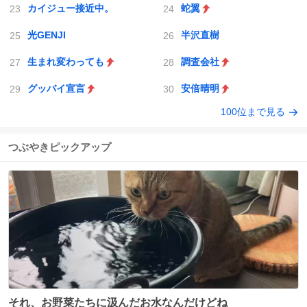
カイジュー接近中。
蛇翼
光GENJI
半沢直樹
生まれ変わっても
調査会社
グッバイ宣言
安倍晴明
100位まで見る
つぶやきピックアップ
それ、お野菜たちに汲んだお水なんだけどね