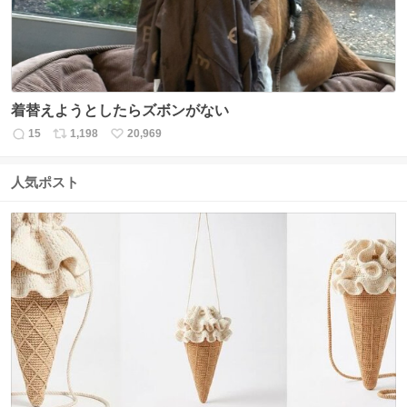
着替えようとしたらズボンがない
15
1,198
20,969
返
リ
い
信
ポ
い
数
ス
ね
人気ポスト
ト
数
数