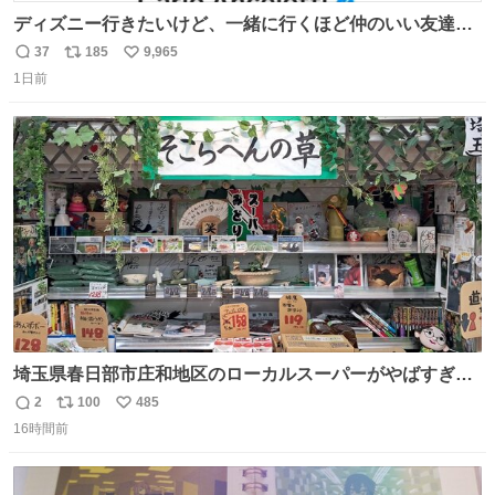
ディズニー行きたいけど、一緒に行くほど仲のいい友達が
居ない… ほんでこれ
37
185
9,965
返
リ
い
1日前
信
ポ
い
数
ス
ね
ト
数
数
埼玉県春日部市庄和地区のローカルスーパーがやばすぎ
る。どこまで売り物でどこから私物か不明なごちゃごちゃ
2
100
485
返
リ
い
の店内には埼玉自虐習字がずらり。日替わり謎汁の試食や
16時間前
信
ポ
い
そこらへんの草使用の埼玉県民限定弁当、コアラのマーチ
数
ス
ね
どわあ～な謎パンなどなんでもあり。クレヨンしんちゃん
ト
数