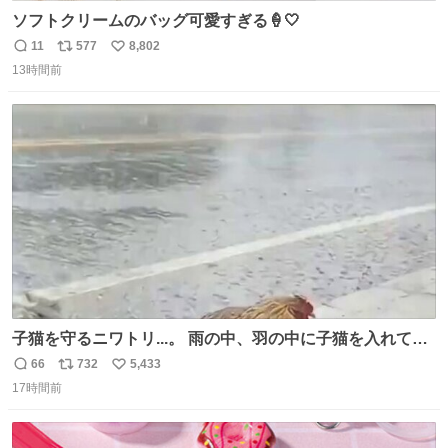
ソフトクリームのバッグ可愛すぎる🍦🤍
11
577
8,802
返
リ
い
13時間前
信
ポ
い
数
ス
ね
ト
数
数
子猫を守るニワトリ...。 雨の中、羽の中に子猫を入れて守
る姿に感動した！！ 愛は種族を超える！
66
732
5,433
返
リ
い
17時間前
信
ポ
い
数
ス
ね
ト
数