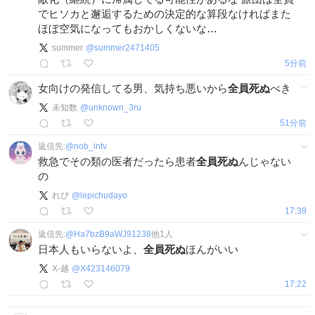
でヒソカと邂逅するための決定的な算段なければまた
ほぼ空気になってもおかしくないな…
summer
@
summer2471405
5分前
女向けの発信してる男、気持ち悪いから
全員死ぬ
べき
未知数
@
unknown_3ru
52分前
返信先:
@
nob_intv
救急でその類の医者だったら患者
全員死ぬ
んじゃない
の
れぴ
@
lepichudayo
17:39
返信先:
@
Ha7bzB9aWJ91238
他
1
人
日本人もいらないよ、
全員死ぬ
ほんがいい
X-越
@
X423146079
17:22