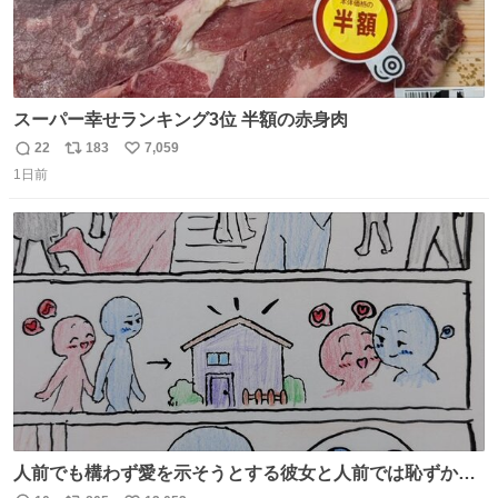
スーパー幸せランキング3位 半額の赤身肉
22
183
7,059
返
リ
い
1日前
信
ポ
い
数
ス
ね
ト
数
数
人前でも構わず愛を示そうとする彼女と人前では恥ずかし