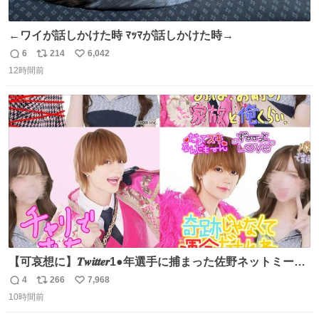
←ワイが話しかけた時 ﾏｯﾏが話しかけた時→
6
214
6,042
返
リ
い
12時間前
信
ポ
い
数
ス
ね
ト
数
数
【可哀想に】𝑻𝒘𝒊𝒕𝒕𝒆𝒓1●年選手に捕まった佐野ネットミーム
勇斗さんのコラボプリ
4
266
7,968
返
リ
い
10時間前
信
ポ
い
数
ス
ね