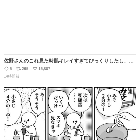
佐野さんのこれ見た時肌キレイすぎてびっくりしたし、や
はりアイドルって体型･肌管理すごすぎる
5
295
15,887
返
リ
い
14時間前
信
ポ
い
数
ス
ね
ト
数
数