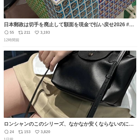
日本郵政は切手を廃止して額面を現金で払い戻せ2026 #日
本郵政 @JapanPostHD_PR
55
211
3,193
返
リ
い
12時間前
信
ポ
い
数
ス
ね
ト
数
数
ロンシャンのこのシリーズ、なかなか安くならないのにセ
ール価格になってる🖤✨レザーなのが反則級にかわいい。
24
153
3,820
返
リ
い
持ってるだけでコーデが格上げされる。
1日前