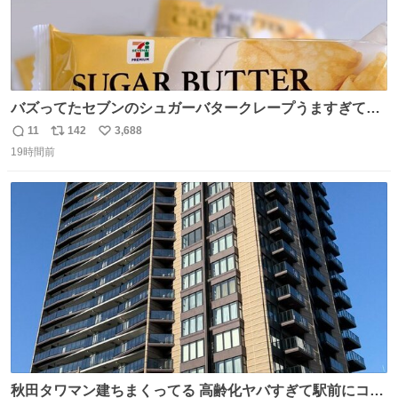
バズってたセブンのシュガーバタークレープうますぎて
7NOWで買い溜め🛒💭
11
142
3,688
返
リ
い
19時間前
信
ポ
い
数
ス
ね
ト
数
数
秋田タワマン建ちまくってる 高齢化ヤバすぎて駅前にコン