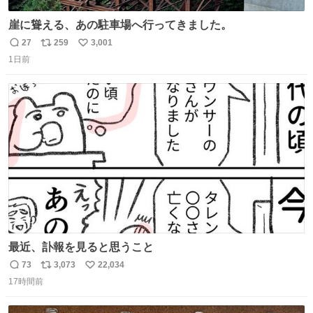
崖に聳える、あの駐車場へ行ってきました。
27
259
3,001
返
リ
い
1日前
信
ポ
い
数
ス
ね
ト
数
数
最近、訃報を見ると思うこと
73
3,073
22,034
返
リ
い
17時間前
信
ポ
い
数
ス
ね