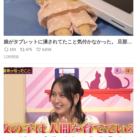
娘がタブレットに潰されてたこと気付かなかった。 旦那だ
けは娘の波長を感じ取れるから声出せずともSOSが伝わっ
103
475
4,016
返
リ
い
たらしい。 急いで旦那が救出して、泣きじゃくる娘に自分
12時間前
信
ポ
い
も謝って抱きしめようとしたら、ビンタされてしまった。
数
ス
ね
3回ほど。 小さい手だけど、地味に痛い。 その後、娘は旦
ト
数
数
那に泣きついてた。