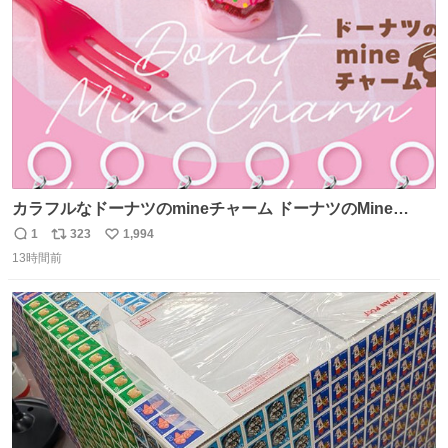
数
カラフルなドーナツのmineチャーム ドーナツのMine
charm マインチャーム fumuo.jp/view/item/0000…
1
323
1,994
返
リ
い
13時間前
信
ポ
い
数
ス
ね
ト
数
数