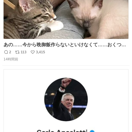
あの……今から晩御飯作らないといけなくて……おくつろ
ぎのところ申し訳ないのですが……あの………😥
2
113
3,415
返
リ
い
14時間前
信
ポ
い
数
ス
ね
ト
数
数