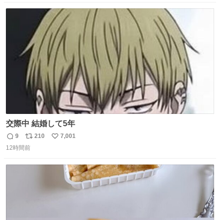
数
ス
ね
ト
数
数
交際中 結婚して5年
9
210
7,001
返
リ
い
12時間前
信
ポ
い
数
ス
ね
ト
数
数