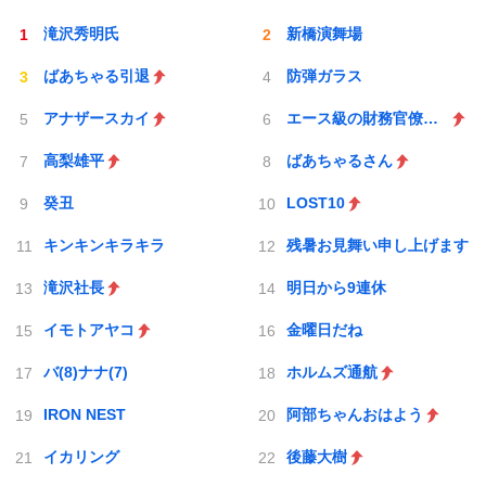
滝沢秀明氏
新橋演舞場
ばあちゃる引退
防弾ガラス
アナザースカイ
エース級の財務官僚が異例転出へ
高梨雄平
ばあちゃるさん
癸丑
LOST10
キンキンキラキラ
残暑お見舞い申し上げます
滝沢社長
明日から9連休
イモトアヤコ
金曜日だね
バ(8)ナナ(7)
ホルムズ通航
IRON NEST
阿部ちゃんおはよう
イカリング
後藤大樹