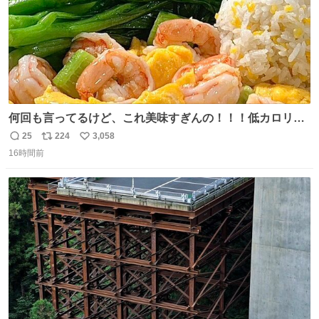
何回も言ってるけど、これ美味すぎんの！！！低カロリー
で満足感エグいから一生食べてる😭
25
224
3,058
返
リ
い
16時間前
信
ポ
い
数
ス
ね
ト
数
数