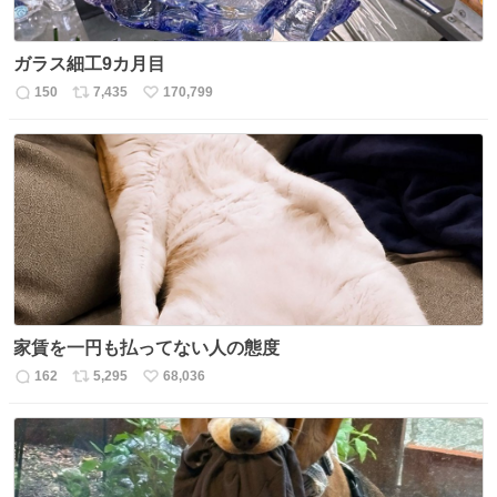
ガラス細工9カ月目
150
7,435
170,799
返
リ
い
信
ポ
い
数
ス
ね
ト
数
数
家賃を一円も払ってない人の態度
162
5,295
68,036
返
リ
い
信
ポ
い
数
ス
ね
ト
数
数