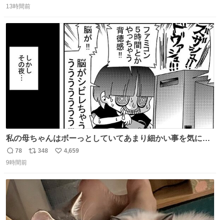
13時間前
信
ポ
い
数
ス
ね
ト
数
数
私の母ちゃんはボーっとしていてあまり細かい事を気にし
ません。優秀な人の多い現代の価値観から見ると、あまり
78
348
4,659
返
リ
い
優秀な母親ではないかもしれません。でも、だからこそ、
9時間前
信
ポ
い
私はそういう母親が大好きです。今も昔もすごくリラック
数
ス
ね
スします。「優秀」と「良い」は別なんですよね。 1/2
ト
数
数