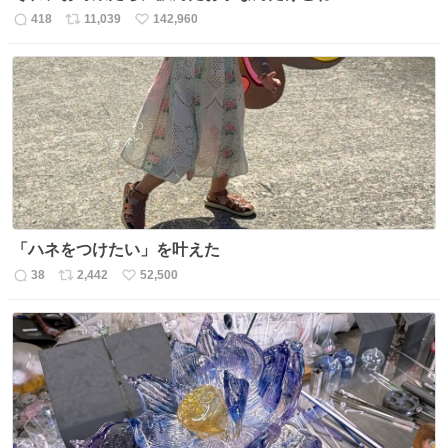
418
11,039
142,960
返
リ
い
信
ポ
い
数
ス
ね
ト
数
数
「ハネをつけたい」を叶えた
38
2,442
52,500
返
リ
い
信
ポ
い
数
ス
ね
ト
数
数