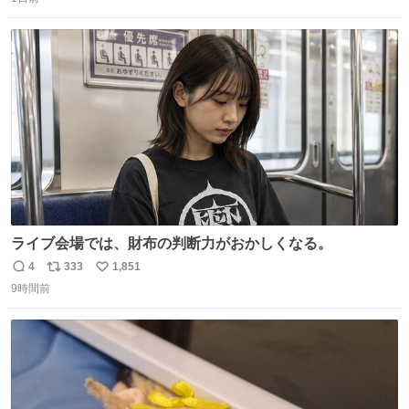
信
ポ
い
数
ス
ね
ト
数
数
ライブ会場では、財布の判断力がおかしくなる。
4
333
1,851
返
リ
い
9時間前
信
ポ
い
数
ス
ね
ト
数
数