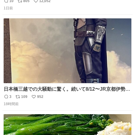
いけど彼女を死ぬほど愛している彼氏 同士いませんか✋️
10
805
12,052
返
リ
い
1日前
信
ポ
い
数
ス
ね
ト
数
数
日本橋三越での大騒動に驚く。続いて8/12〜JR京都伊勢丹
でPOP UP STOREがオープンするとのこと…皆さんお怪
3
109
952
返
リ
い
我なくお買い物を🙏 写真は2026/5/21 ロードショーの前日
18時間前
信
ポ
い
。だーれも写真撮ってなかったんだけどなぁ😵‍💫
数
ス
ね
ト
数
数