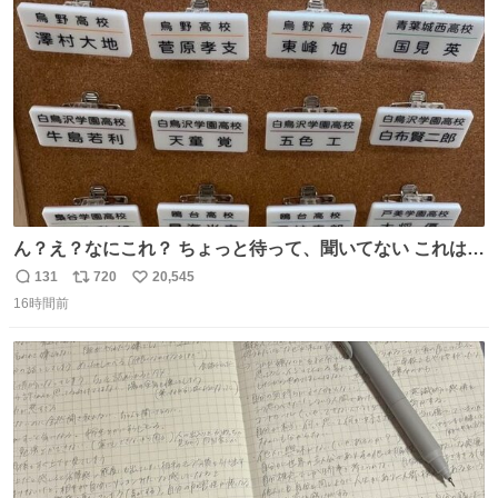
ト
数
数
ん？え？なにこれ？ ちょっと待って、聞いてない これは販
売されているのもですか？
131
720
20,545
返
リ
い
16時間前
信
ポ
い
数
ス
ね
ト
数
数