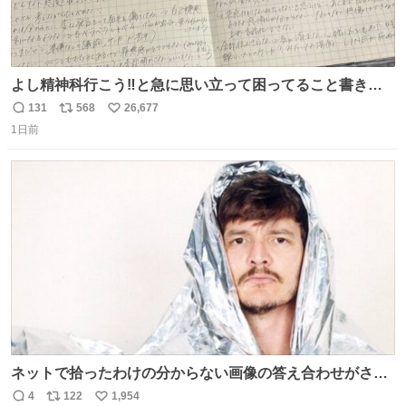
よし精神科行こう‼️と急に思い立って困ってること書き出
してたらペン止まらなくなってすごい勢いで埋まってワロ
131
568
26,677
返
リ
い
タ
1日前
信
ポ
い
数
ス
ね
ト
数
数
ネットで拾ったわけの分からない画像の答え合わせがされ
ていくw
4
122
1,954
返
リ
い