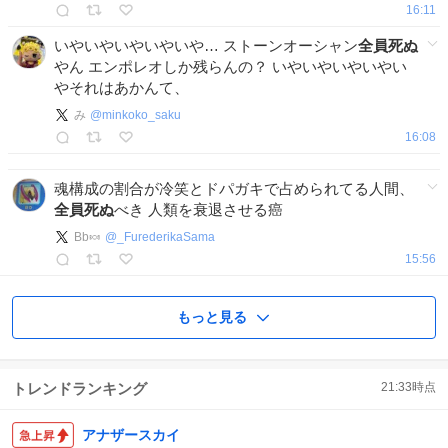
16:11
いやいやいやいやいや… ストーンオーシャン
全員死ぬ
やん エンポレオしか残らんの？ いやいやいやいやい
やそれはあかんて、
み
@
minkoko_saku
16:08
魂構成の割合が冷笑とドパガキで占められてる人間、
全員死ぬ
べき 人類を衰退させる癌
Bb🍬
@
_FurederikaSama
15:56
もっと見る
トレンドランキング
21:33
時点
アナザースカイ