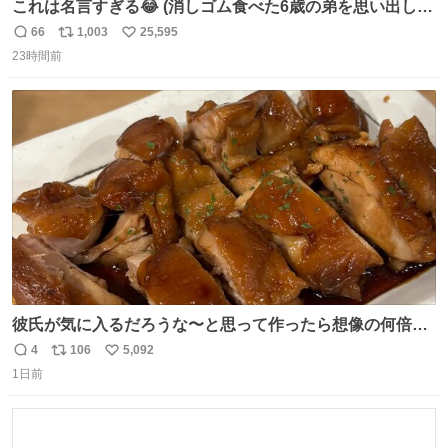
これは名言すぎる😂 (消しゴム食べた6歳の弟を思い出しな
がら)
66
1,003
25,595
返
リ
い
23時間前
信
ポ
い
数
ス
ね
ト
数
数
彼氏が気に入るだろうな〜と思って作ったら想像の何倍も
美味しい美味しい言ってくれて嬉しい
4
106
5,092
返
リ
い
1日前
信
ポ
い
数
ス
ね
ト
数
数