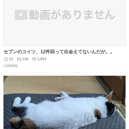
セブンのコイツ、12件回って出会えてないんだが。。
23
138
1,953
返
リ
い
12時間前
信
ポ
い
数
ス
ね
ト
数
数