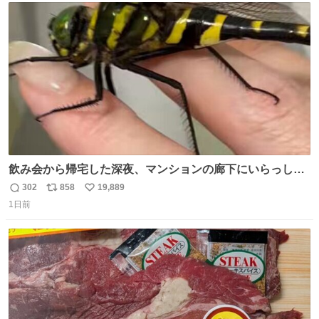
ト
数
数
飲み会から帰宅した深夜、マンションの廊下にいらっしゃ
ったオニヤンマ様 まさかこんな都会でお会いできるなんて
302
858
19,889
返
リ
い
思っておらず大興奮しております かっこよすぎる 指を差し
1日前
信
ポ
い
伸べると乗ってきてくれたのでひとまず一緒に帰宅しまし
数
ス
ね
たが、飛ばないということは弱っていらっしゃるのでしょ
ト
数
数
うか…素敵すぎる