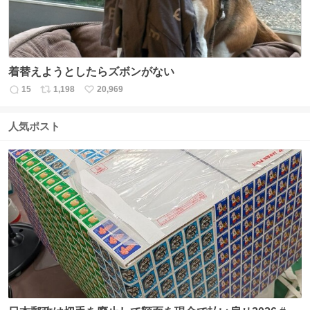
着替えようとしたらズボンがない
15
1,198
20,969
返
リ
い
信
ポ
い
数
ス
ね
人気ポスト
ト
数
数