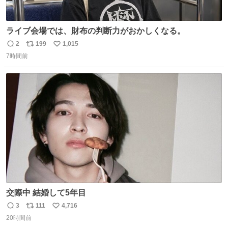
ライブ会場では、財布の判断力がおかしくなる。
2
199
1,015
返
リ
い
7時間前
信
ポ
い
数
ス
ね
ト
数
数
交際中 結婚して5年目
3
111
4,716
返
リ
い
20時間前
信
ポ
い