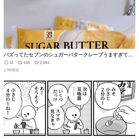
バズってたセブンのシュガーバタークレープうますぎて
7NOWで買い溜め🛒💭
11
100
2,981
返
リ
い
17時間前
信
ポ
い
数
ス
ね
ト
数
数