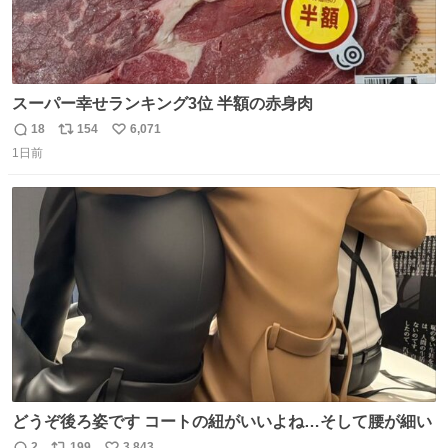
スーパー幸せランキング3位 半額の赤身肉
18
154
6,071
返
リ
い
1日前
信
ポ
い
数
ス
ね
ト
数
数
どうぞ後ろ姿です コートの紐がいいよね…そして腰が細い
2
199
3,843