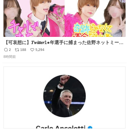
【可哀想に】𝑻𝒘𝒊𝒕𝒕𝒆𝒓1●年選手に捕まった佐野ネットミーム
勇斗さんのコラボプリ
2
188
5,294
返
リ
い
8時間前
信
ポ
い
数
ス
ね
ト
数
数