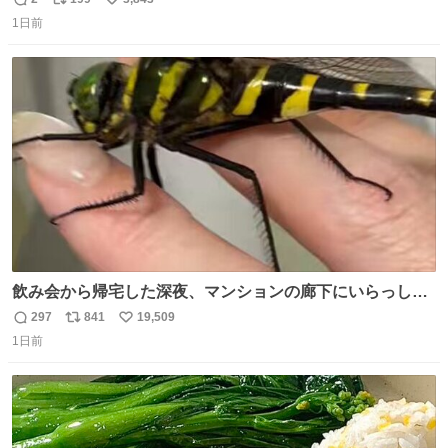
返
リ
い
1日前
信
ポ
い
数
ス
ね
ト
数
数
飲み会から帰宅した深夜、マンションの廊下にいらっしゃ
ったオニヤンマ様 まさかこんな都会でお会いできるなんて
297
841
19,509
返
リ
い
思っておらず大興奮しております かっこよすぎる 指を差し
1日前
信
ポ
い
伸べると乗ってきてくれたのでひとまず一緒に帰宅しまし
数
ス
ね
たが、飛ばないということは弱っていらっしゃるのでしょ
ト
数
数
うか…素敵すぎる