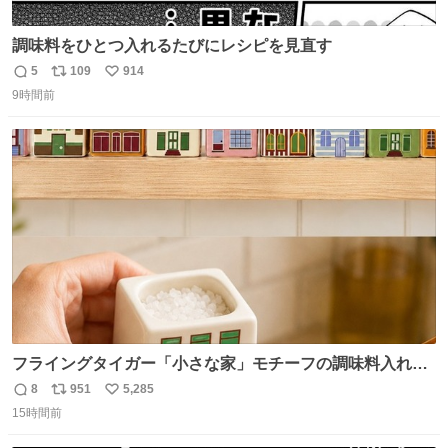
調味料をひとつ入れるたびにレシピを見直す
5
109
914
返
リ
い
9時間前
信
ポ
い
数
ス
ね
ト
数
数
フライングタイガー「小さな家」モチーフの調味料入れ、
並べれば“デンマークの街並み”に ピンク・グリーン・テラ
8
951
5,285
返
リ
い
コッタの全9種 - fashion-press.net/news/149552
15時間前
信
ポ
い
数
ス
ね