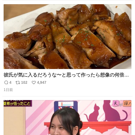
数
ス
ね
ト
数
数
彼氏が気に入るだろうな〜と思って作ったら想像の何倍も
美味しい美味しい言ってくれて嬉しい
4
102
4,947
返
リ
い
1日前
信
ポ
い
数
ス
ね
ト
数
数