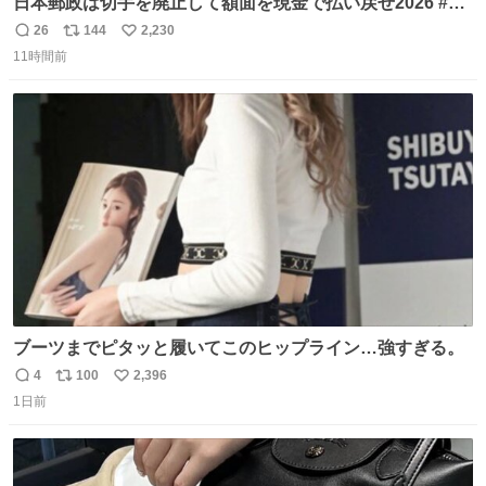
日本郵政は切手を廃止して額面を現金で払い戻せ2026 #日
本郵政 @JapanPostHD_PR
26
144
2,230
返
リ
い
11時間前
信
ポ
い
数
ス
ね
ト
数
数
ブーツまでピタッと履いてこのヒップライン…強すぎる。
4
100
2,396
返
リ
い
1日前
信
ポ
い
数
ス
ね
ト
数
数