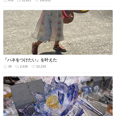
418
11,021
142,611
返
リ
い
信
ポ
い
数
ス
ね
ト
数
数
「ハネをつけたい」を叶えた
38
2,436
52,335
返
リ
い
信
ポ
い
数
ス
ね
ト
数
数