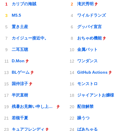
カリブの海賊
滝沢秀明
M5.5
ワイルドランズ
置き土産
グッバイ宣言
カイジュー接近中。
おちゃめ機能
二耳五聴
金属バット
D.Mon
ワンダンス
BLゲーム
GitHub Actions
国仲涼子
モンストロ
半沢直樹
ジャイアントお嬢様
残暑お見舞い申し上げます
配信解禁
若槻千夏
躁うつ
キュアフレンディ
ばあちゃる