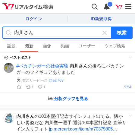
i
ログイン
ID新規取得
検索
キ
ー
話題
最新
画像
動画
ユーザー
ウェブ検索
ワ
ベストポスト
ー
ド
#
バカチンガーの社会実験
内川さん
の後ろにバカチン
を
ガーのフィギュアありました
消
蟹スリーピース
@
sei703
す
1
1
9:54
分析グラフを見る
内川さん
の100本塁打記念サインフォト出てる。懐か
しい勇姿だな 内川聖一選手 通算100本塁打記念 直筆サ
イン入りフォト
jp.mercari.com/item/m70379805…