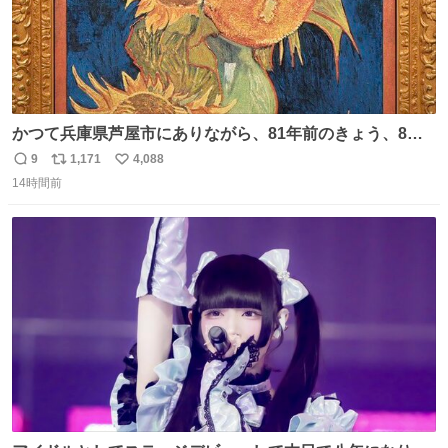
かつて兵庫県芦屋市にありながら、81年前のきょう、8月6
日の阪神大空襲の折に残念ながら焼失した、 #ゴッホ の幻
9
1,171
4,088
返
リ
い
の「 #ヒマワリ 」。 当館は、東京都にある武者小路実篤記
14時間前
信
ポ
い
念館にご協力いただき、当時発行されたカラー印刷画集よ
数
ス
ね
り陶板で原寸大に再現し、2014年より展示しています。 #
ト
数
数
大塚国際美術館