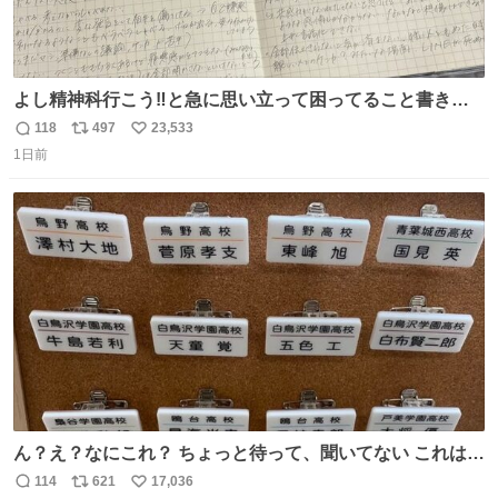
よし精神科行こう‼️と急に思い立って困ってること書き出
してたらペン止まらなくなってすごい勢いで埋まってワロ
118
497
23,533
返
リ
い
タ
1日前
信
ポ
い
数
ス
ね
ト
数
数
ん？え？なにこれ？ ちょっと待って、聞いてない これは販
売されているのもですか？
114
621
17,036
返
リ
い