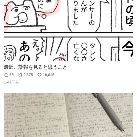
数
最近、訃報を見ると思うこと
65
2,675
18,616
返
リ
い
16時間前
信
ポ
い
数
ス
ね
ト
数
数