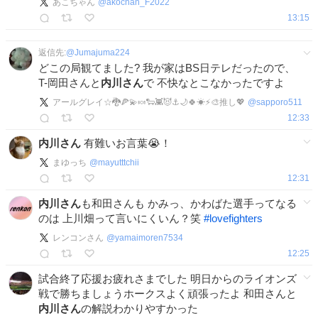
あこちゃん
@
akochan_F2022
13:15
返信先:
@
Jumajuma224
どこの局観てました? 我が家はBS日テレだったので、
T-岡田さんと
内川さん
で 不快なとこなかったですよ
アールグレイ☆🐉🍕💫🍬🐑👾😈⚓️🌙🍀☀⚡🎨推し💖
@
sapporo511
12:33
内川さん
有難いお言葉😭！
まゆっち
@
mayutttchii
12:31
内川さん
も和田さんも かみっ、かわばた選手ってなる
のは 上川畑って言いにくいん？笑
#
lovefighters
レンコンさん
@
yamaimoren7534
12:25
試合終了応援お疲れさまでした 明日からのライオンズ
戦で勝ちましょうホークスよく頑張ったよ 和田さんと
内川さん
の解説わかりやすかった