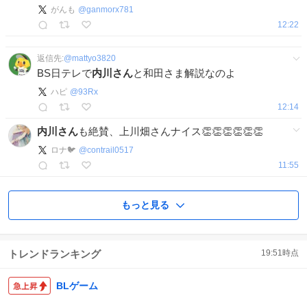
がんも
@
ganmorx781
12:22
返信先:
@
mattyo3820
BS日テレで
内川さん
と和田さま解説なのよ
ハピ
@
93Rx
12:14
内川さん
も絶賛、上川畑さんナイス👏👏👏👏👏👏
ロナ🐦
@
contrail0517
11:55
もっと見る
トレンドランキング
19:51
時点
BLゲーム