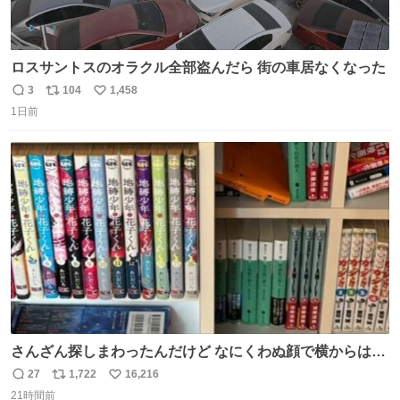
ロスサントスのオラクル全部盗んだら 街の車居なくなった
3
104
1,458
返
リ
い
1日前
信
ポ
い
数
ス
ね
ト
数
数
さんざん探しまわったんだけど なにくわぬ顔で横からはえ
てた
27
1,722
16,216
返
リ
い
21時間前