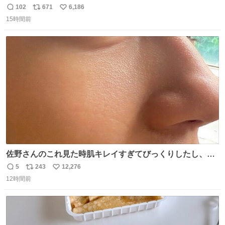
パクトシティつくって高齢者を住ませる考えらしい 病院も
102
671
6,186
返
リ
い
全部駅前にある
15時間前
信
ポ
い
数
ス
ね
ト
数
数
佐野さんのこれ見た時肌キレイすぎてびっくりしたし、や
はりアイドルって体型･肌管理すごすぎる
5
243
12,276
返
リ
い
12時間前
信
ポ
い
数
ス
ね
ト
数
数