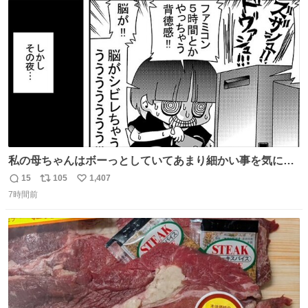
ト
数
数
私の母ちゃんはボーっとしていてあまり細かい事を気にし
ません。優秀な人の多い現代の価値観から見ると、あまり
15
105
1,407
返
リ
い
優秀な母親ではないかもしれません。でも、だからこそ、
7時間前
信
ポ
い
私はそういう母親が大好きです。今も昔もすごくリラック
数
ス
ね
スします。「優秀」と「良い」は別なんですよね。 1/2
ト
数
数