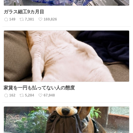
ガラス細工9カ月目
149
7,381
169,826
返
リ
い
信
ポ
い
数
ス
ね
ト
数
数
家賃を一円も払ってない人の態度
162
5,284
67,948
返
リ
い
信
ポ
い
数
ス
ね
ト
数
数