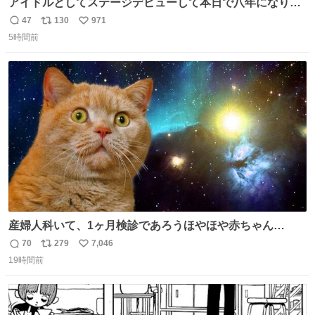
アイドルとしてステージデビューして本日で八年になりま
した。これからもここに居続けられますように❤︎
47
130
971
返
リ
い
5時間前
信
ポ
い
数
ス
ね
ト
数
数
産婦人科いて、1ヶ月検診であろうほやほや赤ちゃん👩‍🍼
と推定2,3歳の女の子👧🏻をワンオペで連れてるママがいる
70
279
7,046
返
リ
い
のだけども 女の子ずっとママの側から離れない…⁉️ 手を繋
19時間前
信
ポ
い
がなくてもうろちょろしないしママが歩いたらピクミンみ
数
ス
ね
たいにﾄﾃﾄﾃついてってるし逃走しないし脱走しないし逃げ
ト
数
数
ないし走ら文字数