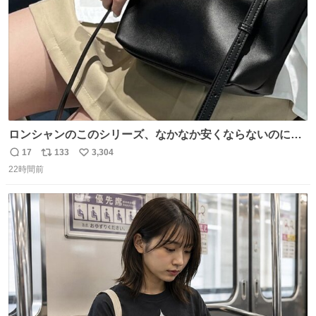
ロンシャンのこのシリーズ、なかなか安くならないのにセ
ール価格になってる🖤✨レザーなのが反則級にかわいい。
17
133
3,304
返
リ
い
持ってるだけでコーデが格上げされる。
22時間前
信
ポ
い
数
ス
ね
ト
数
数