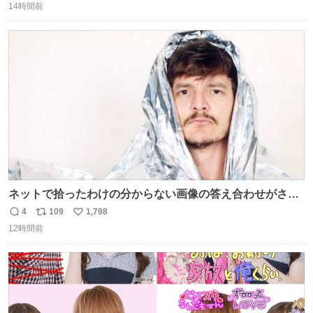
14時間前
信
ポ
い
数
ス
ね
ト
数
数
ネットで拾ったわけの分からない画像の答え合わせがされ
ていくw
4
109
1,798
返
リ
い
12時間前
信
ポ
い
数
ス
ね
ト
数
数