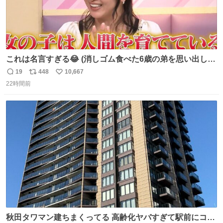
これは名言すぎる😂 (消しゴム食べた6歳の弟を思い出しな
がら)
19
448
10,667
返
リ
い
22時間前
信
ポ
い
数
ス
ね
ト
数
数
秋田タワマン建ちまくってる 高齢化ヤバすぎて駅前にコン