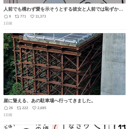
人前でも構わず愛を示そうとする彼女と人前では恥ずかし
いけど彼女を死ぬほど愛している彼氏 同士いませんか✋️
9
771
11,373
返
リ
い
1日前
信
ポ
い
数
ス
ね
ト
数
数
崖に聳える、あの駐車場へ行ってきました。
26
222
2,685
返
リ
い
1日前
信
ポ
い
数
ス
ね
ト
数