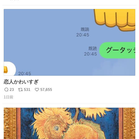
信
ポ
い
数
ス
ね
ト
数
数
恋人かわいすぎ
23
531
57,655
返
リ
い
1日前
信
ポ
い
数
ス
ね
ト
数
数