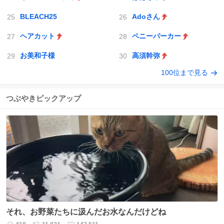
BLEACH25
Adoさん
ヘアカット
ペニーパーカー
お美和子様
高須幹弥
100位まで見る
つぶやきピックアップ
それ、お野菜たちに汲んだお水なんだけどね