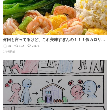
何回も言ってるけど、これ美味すぎんの！！！低カロリー
で満足感エグいから一生食べてる😭
25
192
2,571
返
リ
い
14時間前
信
ポ
い
数
ス
ね
ト
数
数