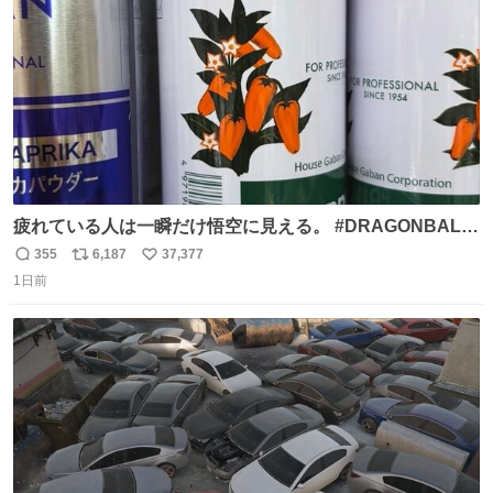
数
疲れている人は一瞬だけ悟空に見える。 #DRAGONBALL
#ドラゴンボール
355
6,187
37,377
返
リ
い
1日前
信
ポ
い
数
ス
ね
ト
数
数