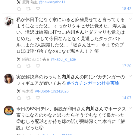
鷹野 熱血
@
hawkuyabo11
18:42
私が休日予定なく家にいると麻雀見せてと言ってくる
ようになった父。 すっかりタキヒサは覚えた、寿人強
い、滝沢は綺麗に打つ…
内川さん
とダテマリも覚えは
じめた。 そして今日なんとなく見返したタッグバト
ル…また2人認識した父…「堀さんは〜」 今までのプ
ロほぼ呼び捨てなのになぜ堀さん！？ 笑
🀄️🐷にんにく🐲🔥
@
kabu_ki_age
17:20
実況解説席のわっちと
内川さん
の間にバカチンガーの
フィギュアが置いてある
#
バカチンガーの社会実験
松木潤
@
N36ioNGj9z42026
14:07
今日のBS日テレ、解説が和田さん
内川さん
でホークス
寄りになるのかなと思ったらそうでもなくて良かった
😌むしろ配球とか待ち球の話が興味深くて本当に「解
説」だった🙂