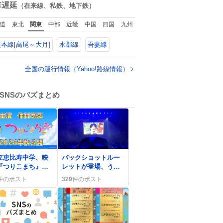
数
車遅延
（在来線、私鉄、地下鉄）
道
東北
関東
中部
近畿
中国
四国
九州
本線[高尾～大月]
水郡線
吾妻線
全国の運行情報（Yahoo!路線情報）
SNSのバズまとめ
0
立恵比寿中学、映
バックショットルー
『つりこまち』主
レットが登場、うん
歌『スーパーブル
こちゃんの即興ゲー
件のポスト
329
件のポスト
』提供＆
ムにファン歓喜「最
MIEN2026でライ
高と評される」
披露にファン歓喜