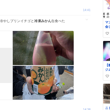
14:41
 冷やしプリンイチゴと
冷凍みかん
缶食べた
マ
会
い
い
ね
数
【
ジ
62
い
の
上
い
ne
ね
art
数
自
更
る
ニ
始
14:38