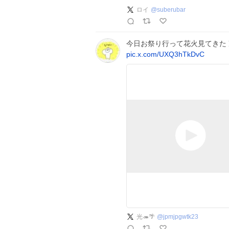
ロイ
@
suberubar
今日お祭り行って花火見てきた
pic.x.com/UXQ3hTkDvC
光🦔🌴
@
jpmjpgwtk23