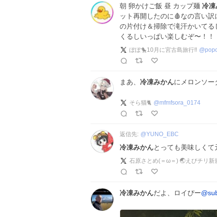
朝 卵かけご飯 昼 カップ麺
冷凍
ット再開したのに🩸なの言い訳
の片付け＆掃除で滝汗かいてるし
くるしいっぱい楽しむぞ〜！！
ぽぽ🐤10月に宮古島旅行‼︎
@
pop
まあ、
冷凍みかん
にメロンソー
そら猫🐈
@
mfmfsora_0174
返信先:
@
YUNO_EBC
冷凍みかん
とっても美味しくて
石原さとめ(＝ω＝) 🌏えびチリ新規
冷凍みかん
だよ、ロイぴー
@sub