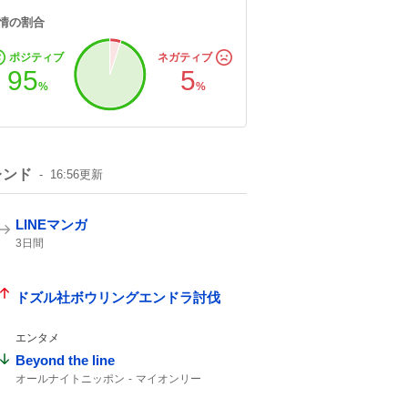
情の割合
ポジティブ
ネガティブ
95
5
%
%
レンド
16:56
更新
LINEマンガ
3日間
ドズル社ボウリングエンドラ討伐
エンタメ
Beyond the line
オールナイトニッポン
マイオンリー
カップリング曲