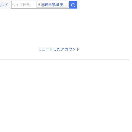
ルプ
志茂田景樹 要介護5
ミュートしたアカウント