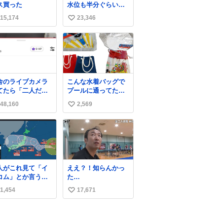
ス買った
水位も半分ぐらいだ
にぎり10個、ゼリ
といろいろ考えて言
けど！水が来はじめ
飲料3～4本、パス
葉を選んで、まるく
15,174
23,346
い
たよ！！！ 作業して
と毎日4千kcalオー
収めてくれたんだな
くれた方々ありがと
い
ーの食事を摂取
と思った
ーーー
、増量したとい
ね
ー！！！！！！！！
。
数
！！！！！！！！！
！！！！！！！！！
舎のライブカメラ
こんな水着バッグで
てたら「二人だけ
プールに通ってたア
世界」を発見した
ナタ、完全なる同世
48,160
2,569
い
代（笑） #70年代
#80年代 #昭和レト
い
ロ
ね
数
人がこれ見て「イ
ええ？！知らんかっ
コム」とか言うか
た…
、もうそれにしか
1,454
17,671
い
えなくなっちゃっ
。
い
ね