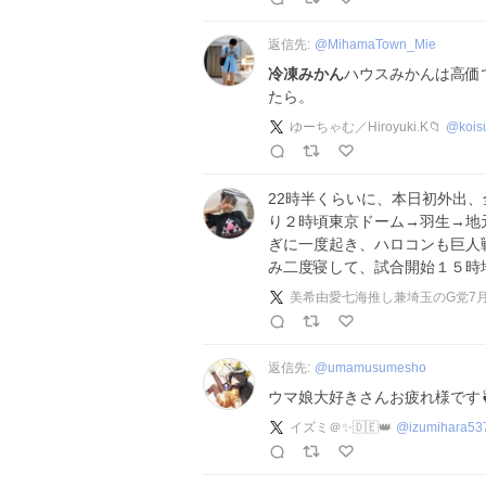
返信先:
@
MihamaTown_Mie
冷凍みかん
ハウスみかんは高価
たら。
ゆーちゃむ／Hiroyuki.K📁
@
kois
22時半くらいに、本日初外出
り２時頃東京ドーム→羽生→地
ぎに一度起き、ハロコンも巨人
み二度寝して、試合開始１５時
返信先:
@
umamusumesho
ウマ娘大好きさんお疲れ様です
イズミ＠✨🇩🇪👑
@
izumihara53