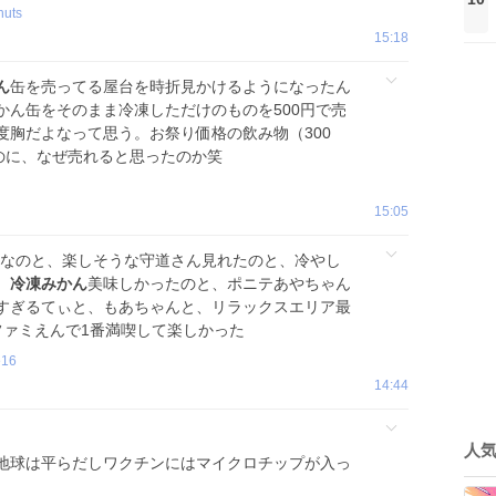
uts
15:18
ん
缶を売ってる屋台を時折見かけるようになったん
かん缶をそのまま冷凍しただけのものを500円で売
度胸だよなって思う。お祭り価格の飲み物（300
のに、なぜ売れると思ったのか笑
15:05
高なのと、楽しそうな守道さん見れたのと、冷やし
、
冷凍みかん
美味しかったのと、ポニテあやちゃん
すぎるてぃと、もあちゃんと、リラックスエリア最
ファミえんで1番満喫して楽しかった
e16
14:44
人
地球は平らだしワクチンにはマイクロチップが入っ