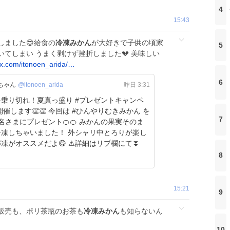
4
15:43
しました😍給食の
冷凍みかん
が大好きで子供の頃家
5
てしまい うまく剥けず挫折しました💔 美味しい
x.com/itonoen_arida/…
6
ちゃん
@itonoen_arida
昨日 3:31
乗り切れ！夏真っ盛り #プレゼントキャンペ
開催します👏👏 今回は #ひんやりむきみかん を
7
名さまにプレゼント🍊🍊 みかんの果実そのま
冷凍しちゃいました！ 外シャリ中とろりが楽し
凍がオススメだよ😋 ⚠️詳細はリプ欄にて⏬
8
15:21
9
販売も、ポリ茶瓶のお茶も
冷凍みかん
も知らないん
10