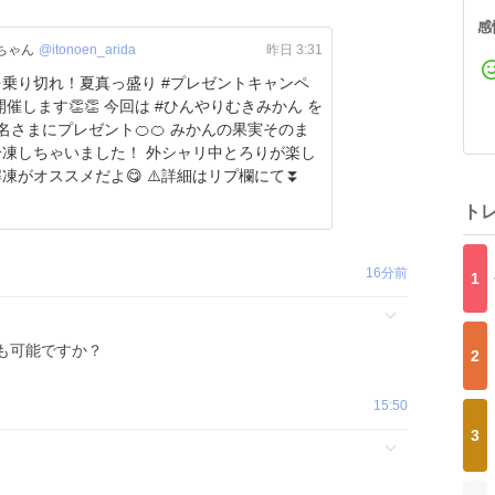
感
ちゃん
@itonoen_arida
昨日 3:31
乗り切れ！夏真っ盛り #プレゼントキャンペ
開催します👏👏 今回は #ひんやりむきみかん を
名さまにプレゼント🍊🍊 みかんの果実そのま
冷凍しちゃいました！ 外シャリ中とろりが楽し
凍がオススメだよ😋 ⚠️詳細はリプ欄にて⏬
ト
16分前
1
も可能ですか？
2
15:50
3