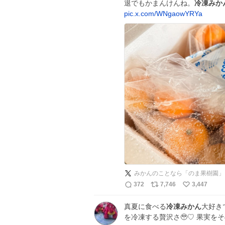
退でもかまんけんね。
冷凍みか
pic.x.com/WNgaowYRYa
みかんのことなら「のま果樹園」
372
7,746
3,447
真夏に食べる
冷凍みかん
大好き
を冷凍する贅沢さ🥹♡ 果実をそ