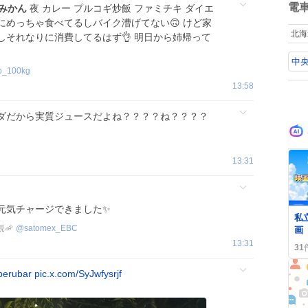
数
電
みかん
夜 カレー プルコギ炒飯 ファミチキ ダイエ
にめっちゃ食べてるしバイク漕げてない🙃 けど家
北海
それなりに消費してるはず👌 明日から姉帰って
中央
o_100kg
13:58
ダだから実質ジュースだよね？？？？ね？？？？
13:31
元気チャージできました✨️
0
私
🦐
@
satomex_EBC
画
題
13:31
31
ー
FA
erubar
pic.x.com/SyJwfysrjf
ブ