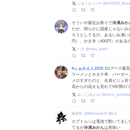
ぶるぅなっつ🐾
@
POTATO_Bluen
そういや最近お祭りで
冷凍みか
だが、明らかに国産じゃないみ
ろうとしてるの、あるいみ凄い
円）、かき氷（400円）がある
ハク
@
haku_asahi
#
ふぁみえん2026
DJブース最
ラーメンとホタテ串、バーガー
メロすぎたのと、全員ビジュ良
高からの花火も見れて9年間の
みっこ(みよ☺︎)
@
micco_emmail
返信先:
@
Marsvvvw24
他
1
人
カブトムシは電池で動いてるし
てるが
冷凍みかん
は美味い