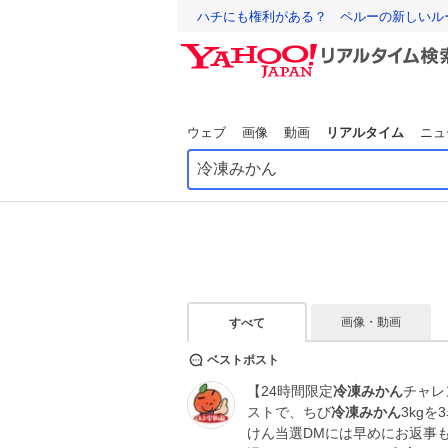
ハチにも権利がある？ ペルーの新しいル
ウェブ
画像
動画
リアルタイム
ニュ
画像・動画
すべて
ベストポスト
【24時間限定
冷凍みかん
チャレ
ストで、ちび
冷凍みかん
3kg
けん当選DMには早めにお返事もろ