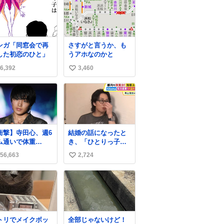
ンガ「同窓会で再
さすがと言うか、も
した初恋のひと」
うアホなのかと
6,392
3,460
い
い
ね
数
衝撃】寺田心、週6
結婚の話になったと
ム通いで体重
き、「ひとりっ子だ
kg→82kgに 110kg
から僕が諦めた瞬間
56,663
2,724
い
ベンチプレス持ち
に一族が潰える」
げる姿披露
「死ぬとき1人とか
い
ws.livedoor.com/
嫌」だから結婚願望
ね
icle/detail… 元々
は"ある"って答えた
数
重のみだったが、
ものの、結局「（結
に筋肉を大きくす
婚は）向いてねぇの
ためジム通いを開
かもしれない」で締
トリでメイクボッ
全部じゃないけど！
。筋肉増量のため
める北山くん、きっ