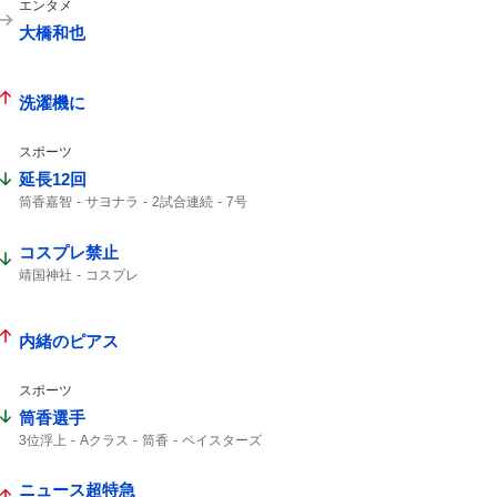
エンタメ
大橋和也
洗濯機に
スポーツ
延長12回
筒香嘉智
サヨナラ
2試合連続
7号
勝ち越し
ホームラン
コスプレ禁止
靖国神社
コスプレ
内緒のピアス
スポーツ
筒香選手
3位浮上
Aクラス
筒香
ベイスターズ
47分
サヨナラ
ハマスタ
延長戦
ニュース超特急