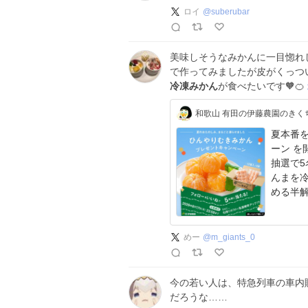
ロイ
@
suberubar
美味しそうなみかんに一目惚れ
で作ってみましたが皮がくっつい
冷凍みかん
が食べたいです🧡🍊
和歌山 有田の伊藤農園のきく
夏本番を
ーン を
抽選で5
んまを
める半解
めー
@
m_giants_0
今の若い人は、特急列車の車内
だろうな……