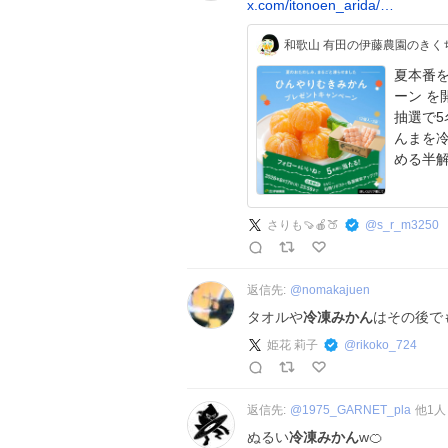
x.com/itonoen_arida/…
和歌山 有田の伊藤農園のきく
夏本番を
ーン を
抽選で5
んまを
める半解
さりも🍠🍎🍑
@
s_r_m3250
返信先:
@
nomakajuen
タオルや
冷凍みかん
はその後で
姫花 莉子
@
rikoko_724
返信先:
@
1975_GARNET_pla
他
1
人
ぬるい
冷凍みかん
w🍊