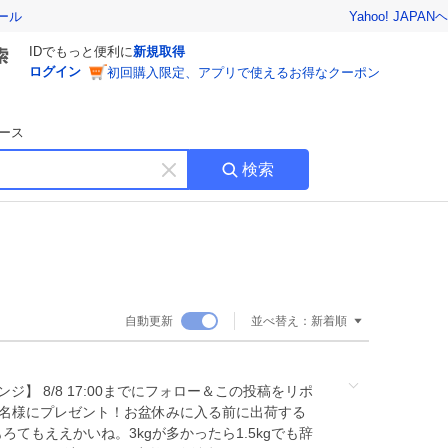
Yahoo! JAPAN
ヘ
ール
IDでもっと便利に
新規取得
ログイン
初回購入限定、アプリで使えるお得なクーポン
ース
検索
キ
ー
ワ
ー
ド
を
消
自動更新
並べ替え：
新着順
す
ンジ】 8/8 17:00までにフォロー＆この投稿をリポ
を3名様にプレゼント！お盆休みに入る前に出荷する
てもええかいね。3kgが多かったら1.5kgでも辞