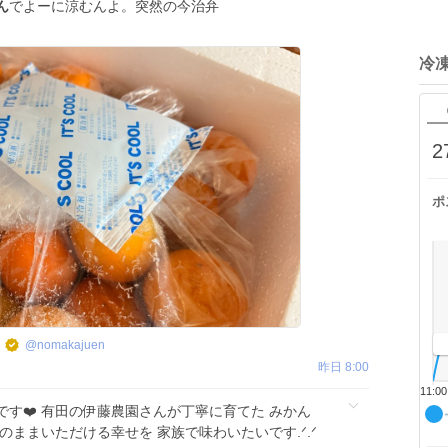
ん
でよーに涼むんよ。突然の今治弁
冷
2
ポ
@
nomakajuen
昨日 8:00
11:00
です❤️ 有田の伊藤農園さんが丁寧に育てた みかん
のままいただける幸せを 家族で味わいたいです.ᐟ.ᐟ