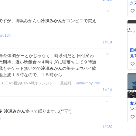
ク
お
ー
い
タ
い
ですが、御浜みかん🍊
冷凍みかん
がコンビニで買え
バ
し
ね
う
数
uru124
14:19
田
、全然体調がーとかじゃなく、時系列だと 日付変わ
見
の
元期待、遅い晩飯食べ４時すぎに寝落ちして９時過
い
戦もチケット無いので
冷凍みかん
の缶チュウハイ飲
い
地上波１５時なので、１５時から
ね
美希由愛七海推し兼埼玉のG党7月31日VS横浜DeNA戦オレンジシート最前列で大人しく観戦
@
mikirioyume
数
14:14
友
ン

冷凍みかん
食べて眠ります…(*''▽'')
ら
い
見
7
た
い
14:02
ね