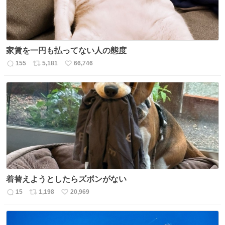
家賃を一円も払ってない人の態度
155
5,181
66,746
返
リ
い
信
ポ
い
数
ス
ね
ト
数
数
着替えようとしたらズボンがない
15
1,198
20,969
返
リ
い
信
ポ
い
数
ス
ね