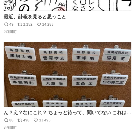
最近、訃報を見ると思うこと
49
2,152
14,283
返
リ
い
9時間前
信
ポ
い
数
ス
ね
ト
数
数
ん？え？なにこれ？ ちょっと待って、聞いてない これは販
売されているのもですか？
88
498
13,493
返
リ
い
8時間前
信
ポ
い