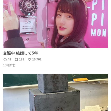
数
うか…素敵すぎる
交際中 結婚して5年
48
189
10,702
返
リ
い
10時間前
信
ポ
い
数
ス
ね
ト
数
数