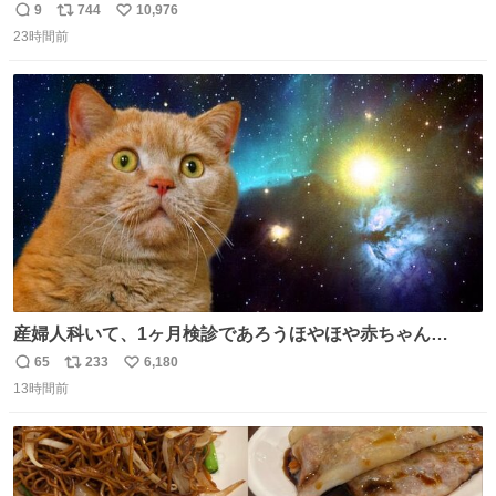
いけど彼女を死ぬほど愛している彼氏 同士いませんか✋️
9
744
10,976
返
リ
い
23時間前
信
ポ
い
数
ス
ね
ト
数
数
産婦人科いて、1ヶ月検診であろうほやほや赤ちゃん👩‍🍼
と推定2,3歳の女の子👧🏻をワンオペで連れてるママがいる
65
233
6,180
返
リ
い
のだけども 女の子ずっとママの側から離れない…⁉️ 手を繋
13時間前
信
ポ
い
がなくてもうろちょろしないしママが歩いたらピクミンみ
数
ス
ね
たいにﾄﾃﾄﾃついてってるし逃走しないし脱走しないし逃げ
ト
数
数
ないし走ら文字数