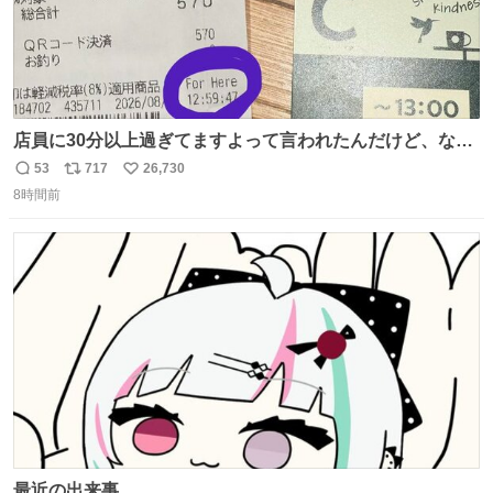
店員に30分以上過ぎてますよって言われたんだけど、なん
かヲレ13秒しか滞在許されてなかったっぽい え？なんで？
53
717
26,730
返
リ
い
8時間前
信
ポ
い
数
ス
ね
ト
数
数
最近の出来事