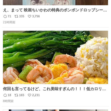
え、まって 映画ちいかわの特典のボンボンドロップシール
もうメルカリにでてるやん #ちいかわ
71
335
3,756
返
リ
い
21時間前
信
ポ
い
数
ス
ね
ト
数
数
何回も言ってるけど、これ美味すぎんの！！！低カロリー
で満足感エグいから一生食べてる😭
18
165
2,231
返
リ
い
8時間前
信
ポ
い
数
ス
ね