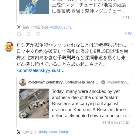
三陸沖マグニチュード7.7地震の続震
に要警戒 🚨岩手県沖マグニチュード
6.9地震の続震に要警戒 🚨熊本県熊本
9:51
地方マグニチュード7.1地震の続震に
易占・地震予想
@
20200204D
要警戒
9:58
ロシアが戦争犯罪クソったれなことは1945年8月9日に
日ソ中立条約を破棄して満州に侵攻し8月15日以降も南
樺太北方四島を含む
千島列島
など蹂躙非道を尽くし未
だ占拠し続けていることを思い起こさせる。
x.com/zelenskyyua/st…
Volodymyr Zelenskyy / Володимир Зеленський
@ZelenskyyUa
Today, many were shocked by yet
another video of the drone “safari”
Russians are carrying out against
civilians in Kherson. A Russian drone
deliberately hunted down a man selling
vegetables and detonated right next to
8月4日(火) 11:51
him. The Russians even admitted to
みゆまう
@
Miyumau_Nanjo
the crime, showing zero