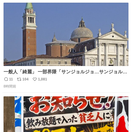
数
ス
ね
ト
数
数
一般人「綺麗」 一部界隈「サンジョルジョ…サンジョルジ
ョマ…ジョルノジョバァーナ！！』
11
104
1,081
返
リ
い
8時間前
信
ポ
い
数
ス
ね
ト
数
数