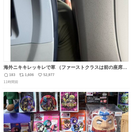
ト
数
数
海外ニキキレッキレで草 （ファーストクラスは前の座席で
あるため）
183
1,606
52,977
返
リ
い
11時間前
信
ポ
い
数
ス
ね
ト
数
数