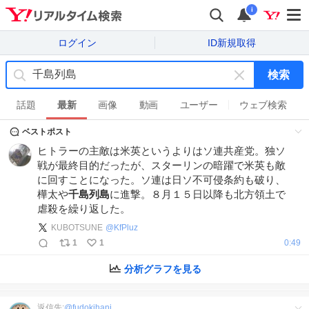
i
ログイン
ID新規取得
検索
キ
ー
話題
最新
画像
動画
ユーザー
ウェブ検索
ワ
ベストポスト
ー
ド
ヒトラーの主敵は米英というよりはソ連共産党。独ソ
を
戦が最終目的だったが、スターリンの暗躍で米英も敵
消
に回すことになった。ソ連は日ソ不可侵条約も破り、
す
樺太や
千島列島
に進撃。８月１５日以降も北方領土で
虐殺を繰り返した。
KUBOTSUNE
@
KfPluz
1
1
0:49
分析グラフを見る
返信先:
@
fudokihani