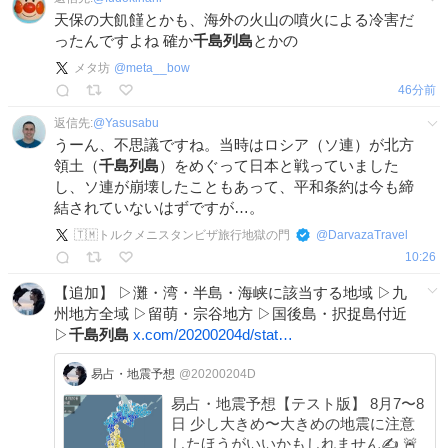
天保の大飢饉とかも、海外の火山の噴火による冷害だ
ったんですよね 確か
千島列島
とかの
メタ坊
@
meta__bow
47分前
返信先:
@
Yasusabu
うーん、不思議ですね。当時はロシア（ソ連）が北方
領土（
千島列島
）をめぐって日本と戦っていました
し、ソ連が崩壊したこともあって、平和条約は今も締
結されていないはずですが…。
🇹🇲トルクメニスタンビザ旅行地獄の門
@
DarvazaTravel
10:26
【追加】 ▷灘・湾・半島・海峡に該当する地域 ▷九
州地方全域 ▷留萌・宗谷地方 ▷国後島・択捉島付近
▷
千島列島
x.com/20200204d/stat…
易占・地震予想
@20200204D
易占・地震予想【テスト版】 8月7〜8
日 少し大きめ〜大きめの地震に注意
したほうがいいかもしれません✍️ 🚨