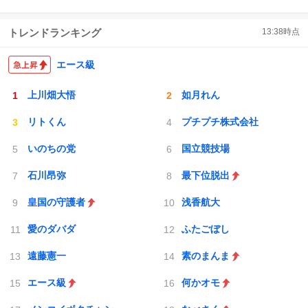
トレンドランキング
13:38
時点
エース級
上川畑大悟
如月れん
リトくん
プチプチ株式会社
いのちの党
国立競技場
石川昂弥
最下位脱出
皇国の守護者
浅香航大
愛のダバダ
ふたごぼし
遠藤憲一
素のまんま
エース級
何かオモ