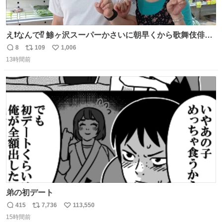
え❗️なんで⁉️ 鯵ヶ沢スーパーかさいに朝早くから歌舞伎俳優
の8代目尾上菊五郎さんが来店‼️旦那さんを亡くした姫子さ
8
109
1,006
返
リ
い
んを元気付けに来たそうです😄 わざわざ鯵ヶ沢赤石まで😅
13時間前
信
ポ
い
姫子さんもまさかのイケメン来店にさぞかしビックリした
数
ス
ね
でしょうね😆 #尾上菊五郎 #スーパーかさい
ト
数
数
弟の初デート
415
7,736
113,550
返
リ
い
15時間前
信
ポ
い