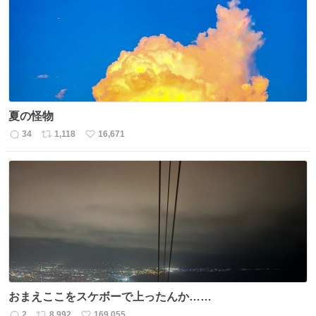
ト
数
数
夏の怪物
34
1,118
16,671
返
リ
い
信
ポ
い
数
ス
ね
ト
数
数
おまえここをスケボーで上ったんか……
2
8,992
169,055