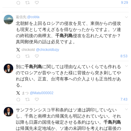
9:29
返信先:
@
cobta
北朝鮮を上回るロシアの侵攻を見て、東側からの侵攻
も現実として考えざるを得なかったからですよ。ソ連
の終戦後の南樺太、
千島列島
侵攻を忘れたんですか？
真岡郵便局の話は必見ですよ。
chickold
@
chickoldbzjy
8:53
別に
千島列島
に関しては理由なんていくらでも作れる
のでロシアが昔やってきた様に背後から突き刺してや
れば良い。正直、台湾有事への介入よりも正当性があ
る。
まつ
@
Matu000002
7:43
サンフランシスコ平和条約はソ連は調印していない
し、千島と南樺太の帰属先も明記されていない。それ
以降も日露の国境を確定させる条約はない。
千島列島
は帰属先未定地域か、ソ連の未調印を考えれば最後の