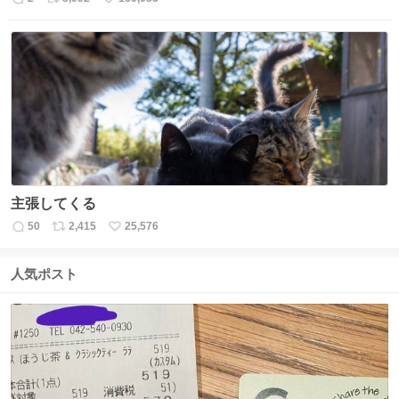
返
リ
い
信
ポ
い
数
ス
ね
ト
数
数
主張してくる
50
2,415
25,576
返
リ
い
信
ポ
い
数
ス
ね
人気ポスト
ト
数
数