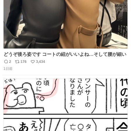
どうぞ後ろ姿です コートの紐がいいよね…そして腰が細い
2
176
3,434
返
リ
い
1日前
信
ポ
い
数
ス
ね
ト
数
数