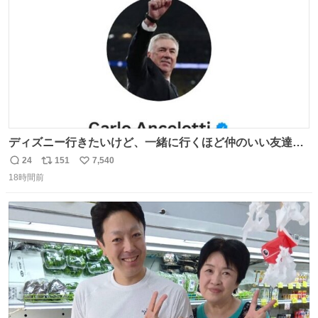
数
ディズニー行きたいけど、一緒に行くほど仲のいい友達が
居ない… ほんでこれ
24
151
7,540
返
リ
い
18時間前
信
ポ
い
数
ス
ね
ト
数
数