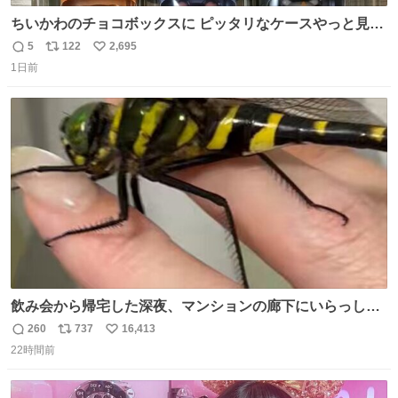
ちいかわのチョコボックスに ピッタリなケースやっと見つ
かった😭
5
122
2,695
返
リ
い
1日前
信
ポ
い
数
ス
ね
ト
数
数
飲み会から帰宅した深夜、マンションの廊下にいらっしゃ
ったオニヤンマ様 まさかこんな都会でお会いできるなんて
260
737
16,413
返
リ
い
思っておらず大興奮しております かっこよすぎる 指を差し
22時間前
信
ポ
い
伸べると乗ってきてくれたのでひとまず一緒に帰宅しまし
数
ス
ね
たが、飛ばないということは弱っていらっしゃるのでしょ
ト
数