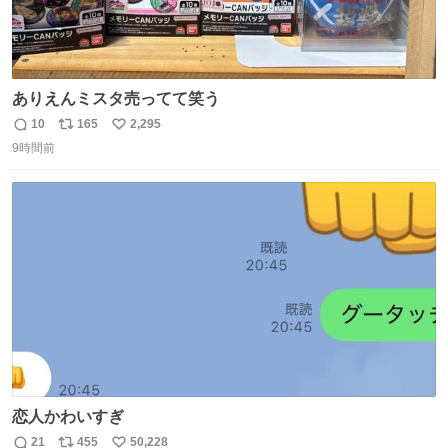
ありえんミスタ売ってて笑う
10
165
2,295
返
リ
い
9時間前
信
ポ
い
数
ス
ね
ト
数
数
恋人かわいすぎ
21
455
50,228