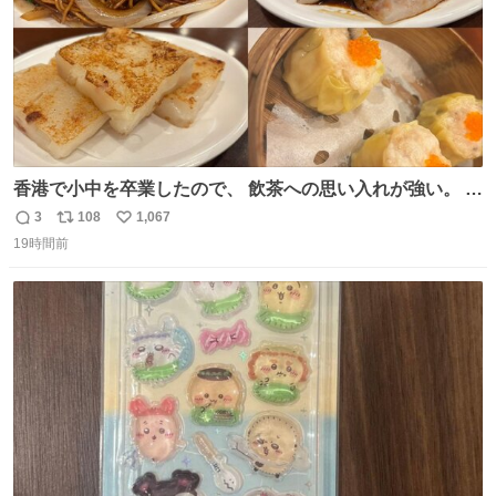
香港で小中を卒業したので、 飲茶への思い入れが強い。 常
に現地の味を探している。 横浜中華街まで行き、店を厳選
3
108
1,067
返
リ
い
すれば流石に出会えるけど、もっと近場で気軽に行ける店
19時間前
信
ポ
い
はないか。 代々木にあった。 多少違うかなというのもあっ
数
ス
ね
たけど、 総合的には満足。
ト
数
数