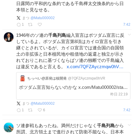
日露間の平和的な条約である千島樺太交換条約から日
本領と見なせる。
まつ
@
Matu000002
1
7:42
1946年のソ連の
千島列島
編入宣言はポツダム宣言に反
しているよ。ポツダム宣言第8項はカイロ宣言を引き
継ぐとされているが、カイロ宣言では連合国の自国領
土の非拡張と日本植民地や租借地の返還と独立が示さ
れておりこれに基づくならばソ連の独断での千島編入
は違反であると言える。
x.com/7QFZAyczmqw0hV…
ちっぺい@原発は核開発
@7QFZAyczmqw0hVR
ポツダム宣言知らないのかな x.com/Matu000002/sta…
昨日 22:19
まつ
@
Matu000002
1
6
7:42
ソ連参戦もあったね。満州だけじゃなく
千島列島
から
所謂、北方領土まで進行されて防衛不能なら、日本本