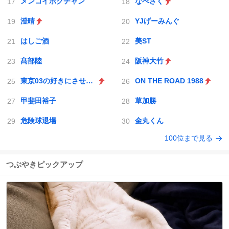
メンコイボクチャン
なべさく
澄晴
YJげーみんぐ
はしご酒
美ST
髙部陸
阪神大竹
東京03の好きにさせるかッ
ON THE ROAD 1988
甲斐田裕子
草加勝
危険球退場
金丸くん
100位まで見る
つぶやきピックアップ