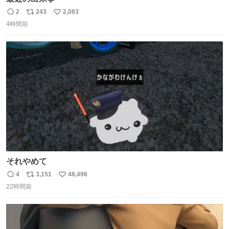
2
243
2,083
返
リ
い
4時間前
信
ポ
い
数
ス
ね
ト
数
数
それやめて
4
3,151
48,496
返
リ
い
22時間前
信
ポ
い
数
ス
ね
ト
数
数