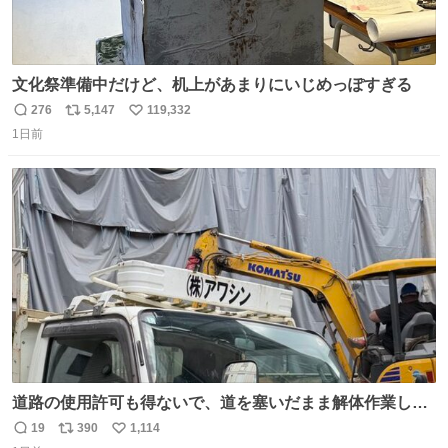
文化祭準備中だけど、机上があまりにいじめっぽすぎる
276
5,147
119,332
返
リ
い
1日前
信
ポ
い
数
ス
ね
ト
数
数
道路の使用許可も得ないで、道を塞いだまま解体作業して
る。 写真を撮ろうとしたら「勝手に写真撮るな馬鹿野郎」
19
390
1,114
返
リ
い