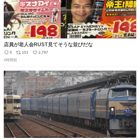
店員が老人会RUST見てそうな並びだな
5
151
2,797
返
リ
い
4時間前
信
ポ
い
数
ス
ね
ト
数
数