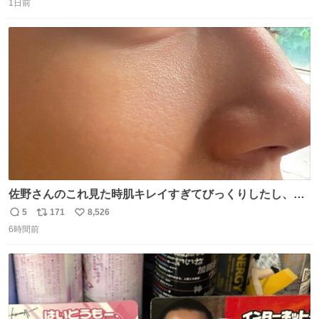
と罵倒されるなど。
1日前
信
ポ
い
数
ス
ね
ト
数
数
佐野さんのこれ見た時肌キレイすぎてびっくりしたし、や
はりアイドルって体型･肌管理すごすぎる
5
171
8,526
返
リ
い
6時間前
信
ポ
い
数
ス
ね
ト
数
数