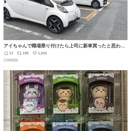
アイちゃんで職場乗り付けたら上司に新車買ったと思われ
たの嬉しすぎる。 20年落ちの車もやりようによっては新車
13
196
1,942
返
リ
い
っぽく見えるってことよ。 令和の車の横に並べても違和感
23時間前
信
ポ
い
ない平成18年式です。
数
ス
ね
ト
数
数