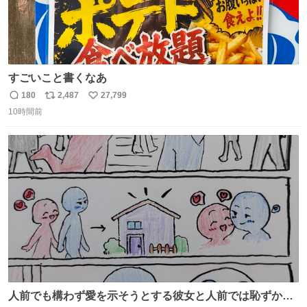
すごいこと書くなあ
180
2,487
27,799
返
リ
い
10時間前
信
ポ
い
数
ス
ね
ト
数
数
人前でも構わず愛を示そうとする彼女と人前では恥ずかし