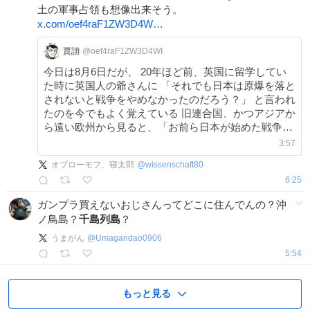
土の軍事占領も想像出来そう。
x.com/oef4raF1ZW3D4W…
賈詡
@oef4raF1ZW3D4WI
今日は8月6日だが、 20年ほど前、英国に留学してい
た時に英国人の爺さんに 「それでも日本は原爆を落と
されないと戦争をやめなかったのだろう？」 と言われ
たのを今でもよく覚えている 旧連合国、かつアジアか
ら遠い欧州から見ると、「お前ら日本が始めた戦争だ
ろ」という感じだったのだろう
3:57
オブローモフ、寝太郎
@
wissenschaft80
6:25
ガンプラ買えないおじさんってどこに住んでんの？沖
ノ鳥島？
千島列島
？
うまがん
@
Umagandao0906
5:54
もっと見る