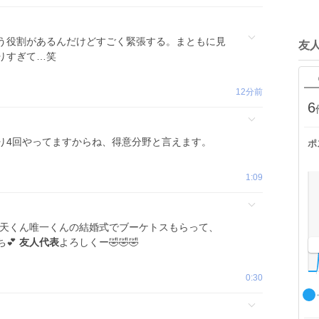
う役割があるんだけどすごく緊張する。まともに見
友
りすぎて…笑
12分前
6
り4回やってますからね、得意分野と言えます。
ポ
1:09
！天くん唯一くんの結婚式でブーケトスもらって、
ち💕
友人代表
よろしくー🤣🤣🤣
0:30