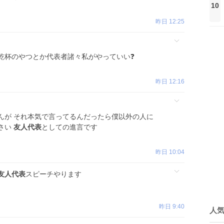
10
昨日 12:25
乾杯のやつとか代表者諸々私がやっていい❓
昨日 12:16
んが それ本気で言ってるんだったら僕以外の人に
さい
友人代表
としての進言です
昨日 10:04
友人代表
スピーチやります
昨日 9:40
人