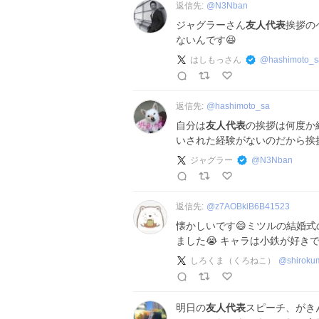
返信先:
@
N3Nban
ジャグラーさん
友人代表
挨拶の
ないんです😆
はしもっさん
@
hashimoto_s
返信先:
@
hashimoto_sa
自分は
友人代表
の挨拶は何度か
いされた経験がないのだから挨
ジャグラー
@
N3Nban
返信先:
@
z7AOBkiB6B41523
懐かしいです😄ミツルの結婚式
ました😭 キャラは小鉄が好き
しろくま（くろねこ）
@
shirok
明日の
友人代表
スピーチ、がき