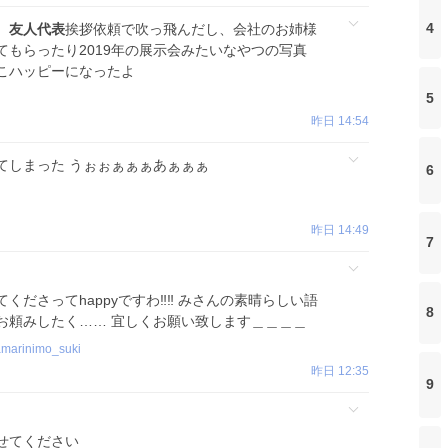
4
、
友人代表
挨拶依頼で吹っ飛んだし、会社のお姉様
もらったり2019年の展示会みたいなやつの写真
こハッピーになったよ
5
昨日 14:54
てしまった うぉぉぁぁぁあぁぁぁ
6
昨日 14:49
7
ださってhappyですわ‼️‼️ みさんの素晴らしい語
8
お頼みしたく…… 宜しくお願い致します＿＿＿＿
amarinimo_suki
昨日 12:35
9
せてください