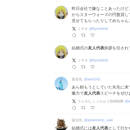
昨日会社で嫌なことあったけど
からスターウォーズの円盤貸して
見せてもらったりしてめちゃん
ミサキ
@
fiyonrknld
結婚式の
友人代表
挨拶を任され
ミサキ
@
fiyonrknld
返信先:
@
ase2m2
あら頼もうとしていた矢先に来てく
彙力で
友人代表
スピーチをぜひ
ラムネ/しょっちゅう投稿制限
@
返信先:
@
amarinimo_suki
結婚式には
友人代表
として行か