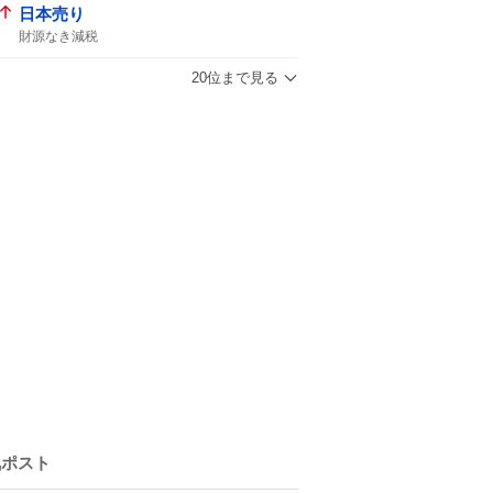
日本売り
財源なき減税
20位まで見る
気ポスト