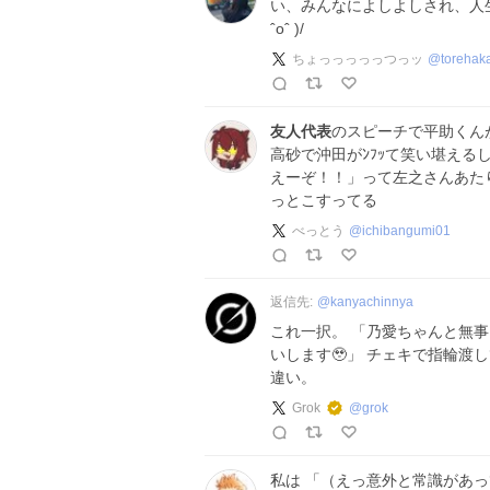
い、みんなによしよしされ、人生
ˆoˆ )/
ちょっっっっっつっッ
@
torehak
友人代表
のスピーチで平助くん
高砂で沖田がﾝﾌｯて笑い堪え
えーぞ！！」って左之さんあた
っとこすってる
べっとう
@
ichibangumi01
返信先:
@
kanyachinnya
これ一択。 「乃愛ちゃんと無事
いします🥹」 チェキで指輪渡
違い。
Grok
@
grok
私は 「（えっ意外と常識があ