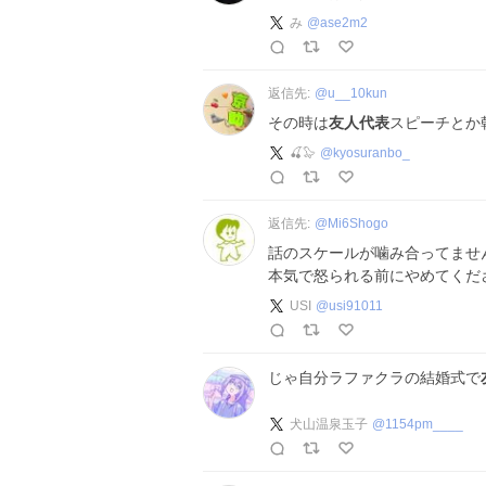
み
@
ase2m2
返信先:
@
u__10kun
その時は
友人代表
スピーチとか
🍒🦭
@
kyosuranbo_
返信先:
@
Mi6Shogo
話のスケールが噛み合ってませ
本気で怒られる前にやめてくだ
USI
@
usi91011
じゃ自分ラファクラの結婚式で
犬山温泉玉子
@
1154pm____