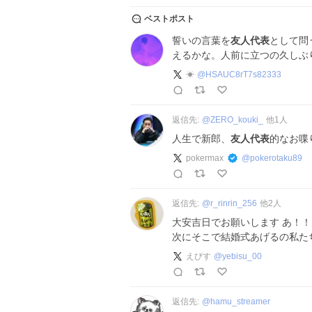
ベストポスト
誓いの言葉を
友人代表
として問
えるかな。人前に立つの久しぶ
☀︎
@
HSAUC8rT7s82333
返信先:
@
ZERO_kouki_
他
1
人
人生で新郎、
友人代表
的なお喋
pokermax
@
pokerotaku89
返信先:
@
r_rinrin_256
他
2
人
大安吉日でお願いします あ！
次にそこで結婚式あげるの私た
えびす
@
yebisu_00
返信先:
@
hamu_streamer