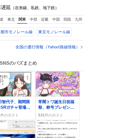
ね
山口県の恩師に感
数
車遅延
（在来線、私鉄、地下鉄）
謝。
道
東北
関東
中部
近畿
中国
四国
九州
葉都市モノレール線
東京モノレール線
全国の運行情報（Yahoo!路線情報）
SNSのバズまとめ
0
田智代子、期間限
常闇トワ誕生日祝福
SSRガチャ登場に
祭、称号プレゼント
ァン歓喜と課金悩
やASMR配信でファ
0
件のポスト
531
件のポスト
が話題に
ン熱狂