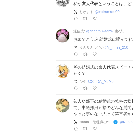
私が
友人代表
ということは、ど
もかまる
@
mokamaru00
返信先:
@
chanmiwaobw
他
2
人
おめでとう🎉 結婚式は呼んで
りんりん(o^^o)
@
r_rinrin_256
︎🌟の結婚式の
友人代表
スピーチを
たくて
シダ
@
ShiDA_MaMe
知人や部下の結婚式の乾杯の挨
て、中途採用面接のどんな質問
やった事のない人って第三者か
Naoto｜管理職のSE
@
Naot