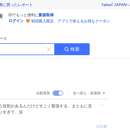
Yahoo! JAPAN
ヘ
実際に買ったレポート
IDでもっと便利に
新規取得
ログイン
初回購入限定、アプリで使えるお得なクーポン
ース
検索
キ
ー
ワ
ー
ド
を
消
自動更新
並べ替え：
新着順
す
う役割があるんだけどすごく緊張する。まともに見
りすぎて…笑
12分前