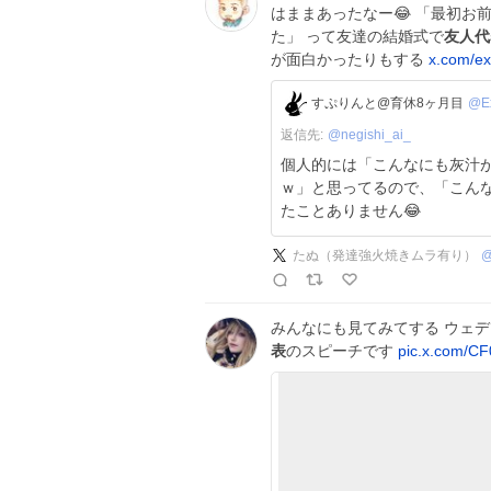
はままあったなー😂 「最初
た」 って友達の結婚式で
友人代
が面白かったりもする
x.com/e
すぷりんと@育休8ヶ月目
@E
返信先:
@
negishi_ai_
個人的には「こんなにも灰汁
ｗ」と思ってるので、「こん
たことありません😂
たぬ（発達強火焼きムラ有り）
みんなにも見てみてする ウェ
表
のスピーチです
pic.x.com/C