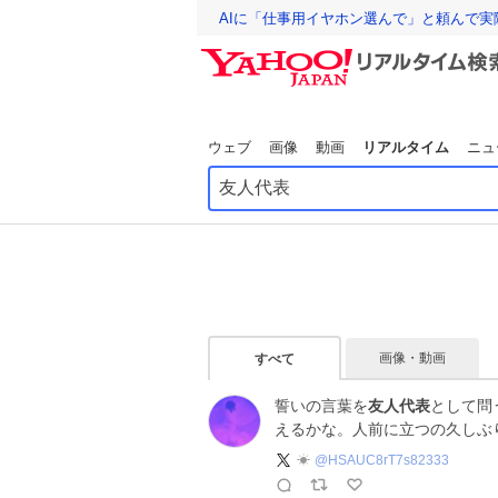
AIに「仕事用イヤホン選んで」と頼んで
ウェブ
画像
動画
リアルタイム
ニュ
画像・動画
すべて
誓いの言葉を
友人代表
として問
えるかな。人前に立つの久しぶ
☀︎
@
HSAUC8rT7s82333