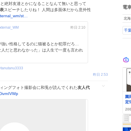
ね
お前と絶対友達とかになることなんて無いと思って
数
電
表
スピーチしたりね！ 人間は多面体だから意外性
xternal_wm/st…
北海
xternal_WM
昨日 2:10
千
が強い性格してるのに猫被るとか犯罪だろ…
な人だと思わなかった」は人生で一度も言われ
@
tanutanu3333
昨日 2:53
ディングフォト撮影会に和兎が読んでくれた
友人代
F0ivmIVWp
0
園
定
フ
20
み