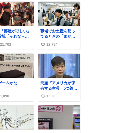
4「部屋がほしい」
職場でお土産を配っ
父親「それなら
てるときの「まだ気
ナイトスクープ』
づいてませんよ」的
21,702
12,794
い
言え！無理やろけ
な演技が毎回シンド
な…」
い。
い
con.co.jp/news/2
ね
2553/f… ⠀ 「父の
数
屋を奪いたい」小
4年生と妹が登場。
宅の2階には部屋が
ゲームかな
問題『アメリカが保
つあるのに、父が2
有する空母 5つ答え
屋使い、姉妹は1部
よ』 名倉「ホンマご
。文句を言うと
1,890
13,303
い
めん、日本」
ナイトスクープに
い
造してもらえ！無
やろけどな」と
ね
数