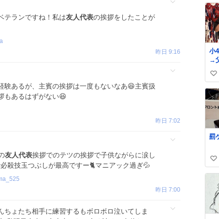
ベテランですね！私は
友人代表
の挨拶をしたことが
a
小
昨日 9:16
→
『
い
に
経験あるが、主賓の挨拶は一度もないなあ😆主賓扱
ど
い
ori
拶もあるはずがない😆
ね
47
数
部
昨日 7:02
学
自
罰
4
部
の
友人代表
挨拶でのテツの挨拶で子供ながらに涙し
屋
い
で必殺技玉つぶしが最高ですー🐈マニアック過ぎ💦
「
い
改
uma_525
理
ね
昨日 7:00
数
んちょたち相手に練習するもボロボロ泣いてしま