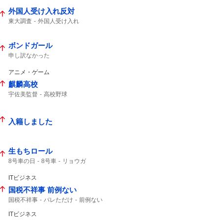
外国人受け入れ反対
東大調査
外国人受け入れ
ボンドガール
申し訳なかった
アニメ・ゲーム
麒麟高校
宇佐美監督
高校野球
入籍しました
生もちロール
8号車の日
8号車
リョウガ
ITビジネス
国税不祥事 前例ない
国税不祥事
バレただけ
前例ない
情報漏えい
前例のない
事務官
ITビジネス