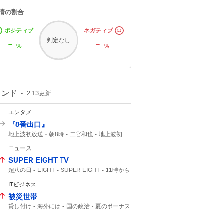
情の割合
ポジティブ
ネガティブ
-
-
判定なし
%
%
レンド
2:13
更新
エンタメ
『8番出口』
地上波初放送
朝8時
二宮和也
地上波初
8番出口
映画「8番出口」
コメント全文
ニュース
映画8番出口
金ロー
SUPER EIGHT TV
超八の日
EIGHT
SUPER EIGHT
11時から
ITビジネス
被災世帯
貸し付け
海外には
国の政治
夏のボーナス
ATM