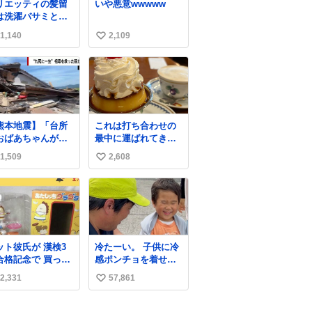
リエッティの髪留
いや悪意wwwww
は洗濯バサミと記
されることが多い
1,140
2,109
い
すが、もっと小さ
プラスチックのク
い
ップです。 バネは
ね
いやすいように強
数
を調整してあるは
。
熊本地震】「台所
これは打ち合わせの
おばあちゃんが」
最中に運ばれてきて
壊した自宅から孫
私の理性を根こそぎ
1,509
2,608
い
地震発生時、
奪い去ったプリンの
所で夕食の準備を
写真です。
い
ていた祖母の「助
ね
て」という声。祖
数
を背負い、助け出
た孫が「命があっ
のは奇跡」と当時
ット彼氏が 漢検3
冷たーい。 子供に冷
状況を語った。
合格記念で 買って
感ポンチョを着せて
た.ᐟ.ᐟ🩵
あげたら大はしゃぎ
2,331
57,861
い
で喜んでくれまし
た。 こんな素敵な代
い
物を提供してくれた