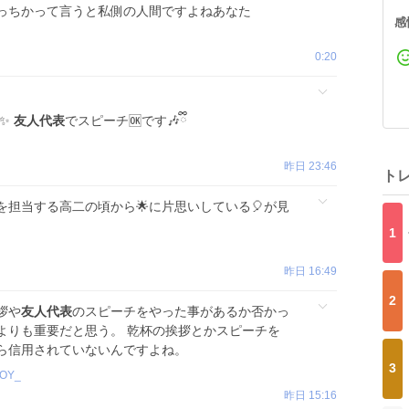
っちかって言うと私側の人間ですよねあなた
感
0:20
ね✨
友人代表
でスピーチ🆗です🎶ྀི
昨日 23:46
ト
担当する高二の頃から︎🌟に片思いしている🎈︎が見
1
昨日 16:49
2
拶や
友人代表
のスピーチをやった事があるか否かっ
よりも重要だと思う。 乾杯の挨拶とかスピーチを
ら信用されていないんですよね。
3
oOY_
昨日 15:16