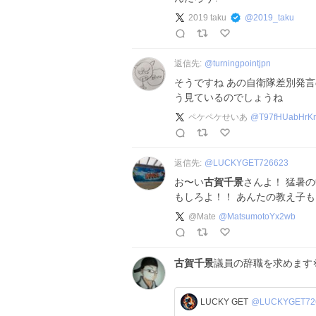
2019 taku
@
2019_taku
返信先:
@
turningpointjpn
そうですね あの自衛隊差別発
う見ているのでしょうね
ペケペケせいあ
@
T97fHUabHr
返信先:
@
LUCKYGET726623
お〜い
古賀千景
さんよ！ 猛暑
もしろよ！！ あんたの教え子
@Mate
@
MatsumotoYx2wb
古賀千景
議員の辞職を求めます
LUCKY GET
@LUCKYGET72