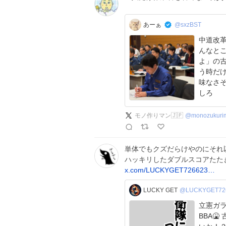
あーぁ
@sxzBST
中道改革連
んなと
よ」の
う時だ
味なさ
しろ
モノ作りマン🇯🇵
@
monozukuri
単体でもクズだらけやのにそれ
ハッキリしたダブルスコアたた
x.com/LUCKYGET726623…
LUCKY GET
@LUCKYGET72
立憲ガ
BBA🤮 古賀千景よ！税金泥棒やっていて恥ずかしくな