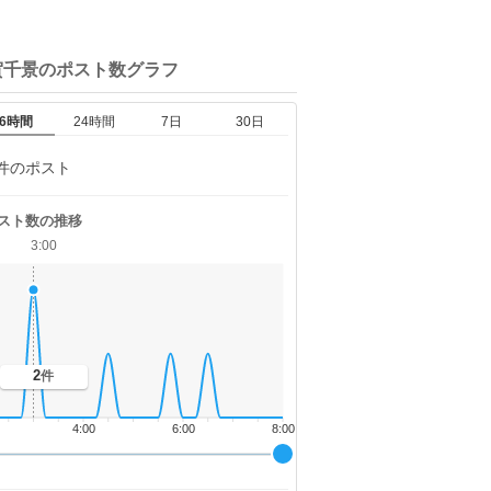
賀千景の
ポスト数グラフ
6時間
24時間
7日
30日
件のポスト
スト数の推移
3:00
2
件
4:00
6:00
8:00