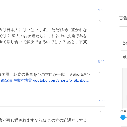
4:32
古
カは日本人にはいないはず。 ただ戦禍に置かれな
では？ 隣人のお友達たちにこれ以上の挑発行為を
全て話し合いで解決できるのでしょ？ あと、
古賀
5
ポ
6:42
貧困層」野党の暴言を小泉大臣が一蹴！ #Shorts#小
自衛隊員
#
熊本地震
youtube.com/shorts/o-SEhDy…
5:58
2:00
言が蒸し返されますからね この方の処遇どうする