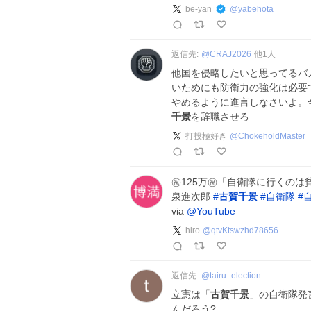
be-yan
@
yabehota
返信先:
@
CRAJ2026
他
1
人
他国を侵略したいと思ってるバ
いためにも防衛力の強化は必要
やめるように進言しなさいよ。
千景
を辞職させろ
打投極好き
@
ChokeholdMaster
㊗️125万㊗️「自衛隊に行くのは
泉進次郎
#
古賀千景
#
自衛隊
#
via
@YouTube
hiro
@
qtvKtswzhd78656
返信先:
@
tairu_election
立憲は「
古賀千景
」の自衛隊発
んだろう?