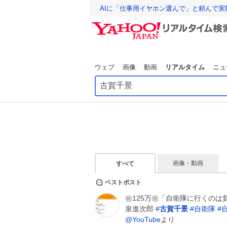
AIに「仕事用イヤホン選んで」と頼んで
ウェブ
画像
動画
リアルタイム
ニュ
画像・動画
すべて
ベストポスト
㊗️125万㊗️「自衛隊に行くのは
泉進次郎
#
古賀千景
#
自衛隊
#
@YouTube
より