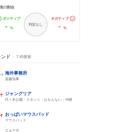
情の割合
ポジティブ
ネガティブ
-
-
判定なし
%
%
レンド
7:45
更新
海外事務所
斎藤知事
ジャングリア
代々木公園
スタンミ
おもんない
沖縄
おっぱいマウスパッド
マウスパッド
ニュース