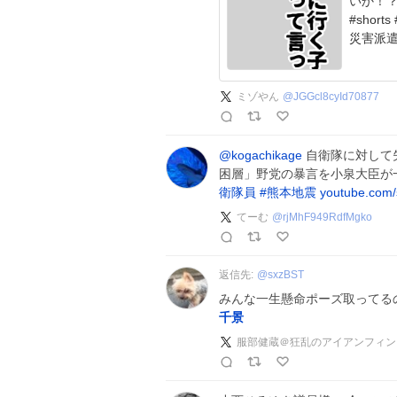
いか！？ 熊本を助けているのは誰ですか、古賀議
#shor
災害派
ミゾやん
@
JGGcl8cyId70877
@kogachikage
自衛隊に対して失
困層」野党の暴言を小泉大臣が一蹴
衛隊員
#
熊本地震
youtube.com
てーむ
@
rjMhF949RdfMgko
返信先:
@
sxzBST
みんな一生懸命ポーズ取ってる
千景
服部健蔵＠狂乱のアイアンフィン