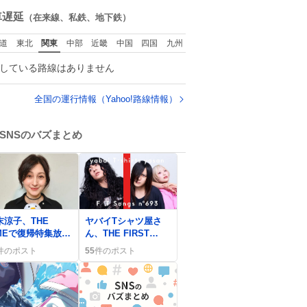
ね
くれました。 あとで
数
車遅延
（在来線、私鉄、地下鉄）
ソフトクリーム買っ
てやろうと思いまし
道
東北
関東
中部
近畿
中国
四国
九州
た。
している路線はありません
全国の運行情報（Yahoo!路線情報）
SNSのバズまとめ
0
末涼子、THE
ヤバイTシャツ屋さ
IMEで復帰特集放
ん、THE FIRST
 賛否の声が上が
TAKEで『アルゴリズ
件のポスト
55
件のポスト
ムの犬』再登場にフ
ァン歓喜