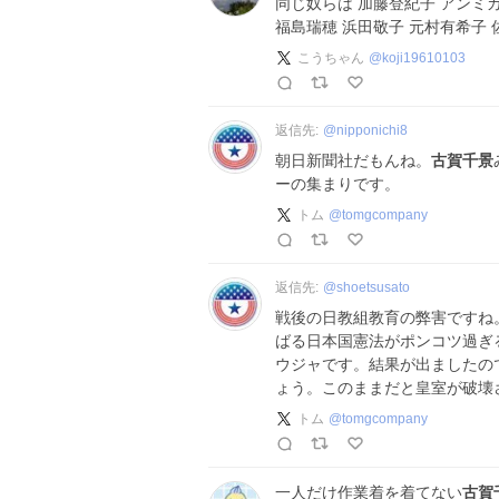
同じ奴らは 加藤登紀子 アンミカ
福島瑞穂 浜田敬子 元村有希子 
こうちゃん
@
koji19610103
返信先:
@
nipponichi8
朝日新聞社だもんね。
古賀千景
ーの集まりです。
トム
@
tomgcompany
返信先:
@
shoetsusato
戦後の日教組教育の弊害ですね
ばる日本国憲法がポンコツ過ぎ
ウジャです。結果が出ましたの
ょう。このままだと皇室が破壊
トム
@
tomgcompany
一人だけ作業着を着てない
古賀