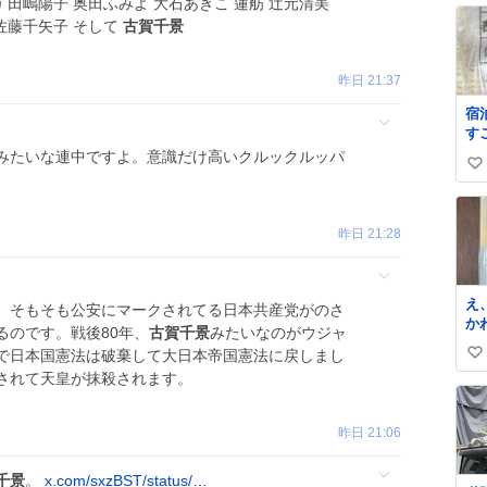
 田嶋陽子 奥田ふみよ 大石あきこ 蓮舫 辻元清美
佐藤千矢子 そして
古賀千景
昨日 21:37
宿
す
た
みたいな連中ですよ。意識だけ高いクルックルッパ
い
ー
たら フラソ
い
と
ね
な
昨日 21:28
数
る
住
な
え
。そもそも公安にマークされてる日本共産党がのさ
G
か
ラ
るのです。戦後80年、
古賀千景
みたいなのがウジャ
ン
う
で日本国憲法は破棄して大日本帝国憲法に戻しまし
い
う
名
されて天皇が抹殺されます。
い
か
詰
ね
数
昨日 21:06
千景
。
x.com/sxzBST/status/…