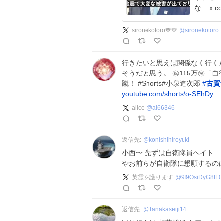
な...
sironekotoro💙💛
@
sironekotoro
行きたいと思えば関係なく行く
そうだと思う。 ㊗️115万㊗
蹴！ #Shorts#小泉進次郎
#
古賀
youtube.com/shorts/o-SEhDy…
alice
@
al66346
返信先:
@
konishihiroyuki
小西〜 先ずは自衛隊員ヘイト
やお前らが自衛隊に懇願するのは💢
英霊を護ります
@
9I9OsiDyG8fF
返信先:
@
Tanakaseiji14