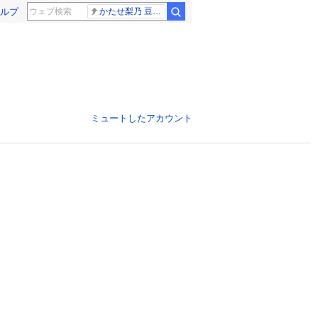
ルプ
かたせ梨乃 豆原一成
ミュートしたアカウント