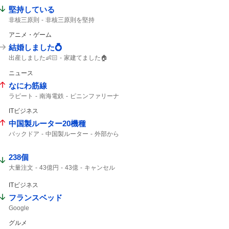
堅持している
非核三原則
非核三原則を堅持
核兵器のない世界
アニメ・ゲーム
結婚しました💍
出産しました👶🏻
家建てました🏠
ブックオフ
結婚しました
出産しました
ニュース
ガンプラ
なにわ筋線
ラピート
南海電鉄
ピニンファリーナ
ITビジネス
中国製ルーター20機種
バックドア
中国製ルーター
外部から
ルーター
TP-LINK
238個
大量注文
43億円
43億
キャンセル
ジャンプ
43%
ITビジネス
フランスベッド
Google
グルメ