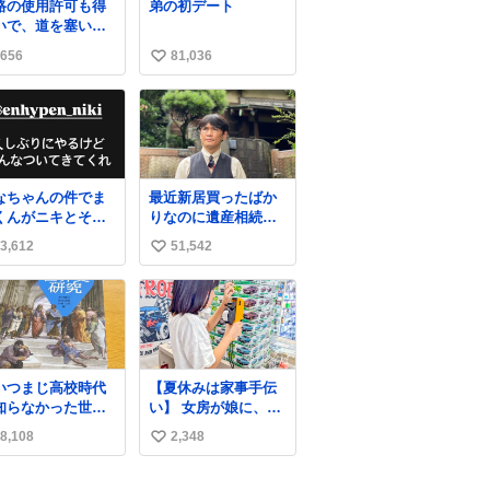
路の使用許可も得
弟の初デート
いで、道を塞いだ
ま解体作業して
656
81,036
い
。 写真を撮ろうと
たら「勝手に写真
い
るな馬鹿野郎」と
ね
倒されるなど。
数
なちゃんの件でま
最近新居買ったばか
くんがニキとその
りなのに遺産相続で
族を脅してるけど
家もらっちゃった長
3,612
51,542
い
対間違えてる。 悪
男
のは誹謗中傷した
い
達でしょ。こんな
ね
みなちゃん望んで
数
いし曲がった正義
ぎる
いつまじ高校時代
【夏休みは家事手伝
知らなかった世界
い】 女房が娘に、働
が溢れすぎてて
いたらバイト代もら
8,108
2,348
い
𝑮 𝑳𝑶𝑽𝑬＿＿
えば？と言ったら、
娘は、いらない、と
い
言って黙々と働いて