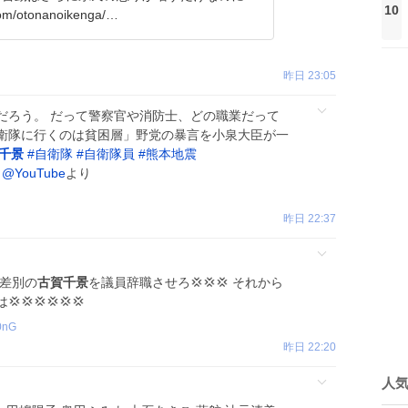
10
 x.com/otonanoikenga/…
昨日 23:05
だろう。 だって警察官や消防士、どの職業だって
️「自衛隊に行くのは貧困層」野党の暴言を小泉大臣が一
千景
#
自衛隊
#
自衛隊員
#
熊本地震
@YouTube
より
昨日 22:37
 差別の
古賀千景
を議員辞職させろ💢💢💢 それから
💢💢💢💢
0nG
昨日 22:20
人