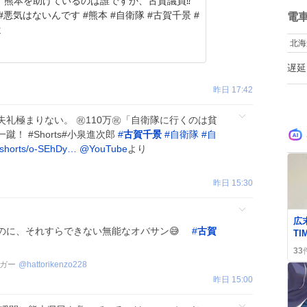
員⁉️
ね
ts #悪気はないんです #熊本 #自衛隊 #古賀千景 #
数
電
遣
北海
遅延
昨日 17:42
礼極まりない。 ㊗️110万㊗️「自衛隊に行くのは貧
！ #Shorts#小泉進次郎
#
古賀千景
#
自衛隊
#
自
/shorts/o-SEhDy…
@YouTube
より
昨日 15:30
0
広
のに、それすらできない無能なオバサン😅
#
古賀
T
送
33
る
ガー
@
hattorikenzo228
昨日 15:00