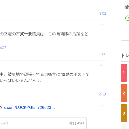
感
3:02
言の立憲の
古賀千景
議員は、この自衛隊の活躍をど
KmCEn
3:00
ト
1
の中、被災地で頑張ってる自衛官に 激励のポストで
もいっぱいいるんだろう。
2
0:12

x.com/LUCKYGET726623…
3
6623
昨日 4:43