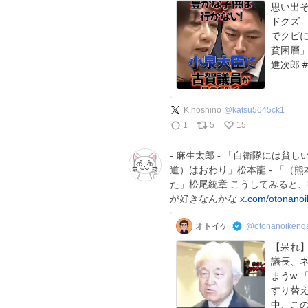
思い出そう
ドクズ 
でクビにでき
貧困層」野党
進次郎 
K.hoshino
@
katsu5645ck1
1
5
15
- 麻生太郎 - 「自衛隊には貧
道）はおわり」松本龍 - 「（
た」松尾統章 こうしてみると
が好きなんかな
x.com/otonano
オトイケ
@otonanoikeng
【呆れ
議長、
まうw 「人々の心の豊かさに天国を感じた」と美談に
すり替えても
中、こ