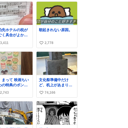
泊先ホテルの枕が
朝起きれない原因。
ごく具合がよかっ
のでどこのメーカ
3,411
2,778
い
だろうとタグを見
スベッド
い
いう聞いたことの
ね
い会社で困って
数
。該当の渋谷区の
所にもそんな会社
いっぽいし。
、まって 映画ちい
文化祭準備中だけ
oogleで尋ねてもフ
わの特典のボンボ
ど、机上があまりに
ンスベッドってい
ドロップシール も
いじめっぽすぎる
パチモンみたいな
2,743
74,166
い
メルカリにでてる
前の会社のことし
やん #ちいかわ
い
教えてくれないし
んでる
ね
数