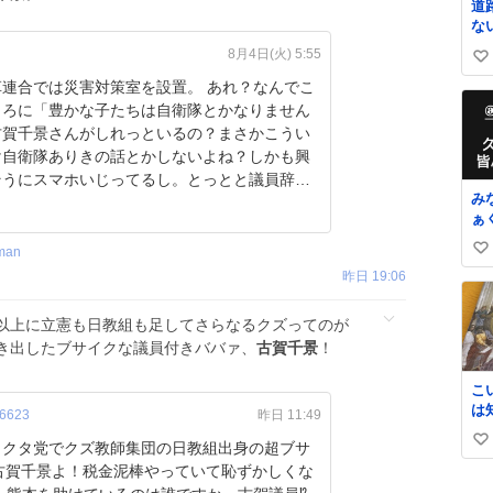
道
な
ま
8月4日(火) 5:55
い
る
し
合では災害対策室を設置。 あれ？なんでこ
い
撮
ころに「豊かな子たちは自衛隊とかなりません
ね
罵
古賀千景さんがしれっといるの？まさかこうい
数
け自衛隊ありきの話とかしないよね？しかも興
そうにスマホいじってるし。とっとと議員辞職
み
ぁ
家
man
い
絶
昨日 19:06
い
い
人
ね
の
以上に立憲も日教組も足してさらなるクズってのが
数
な
き出したブサイクな議員付きババァ、
古賀千景
！
す
こ
は
6623
昨日 11:49
史
ラクタ党でクズ教師集団の日教組出身の超ブサ
い
𝑩
い