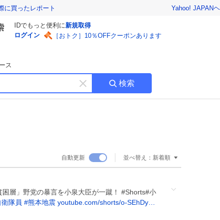
Yahoo! JAPAN
ヘ
実際に買ったレポート
IDでもっと便利に
新規取得
ログイン
［おトク］10％OFFクーポンあります
ース
検索
キ
ー
ワ
ー
ド
を
消
自動更新
並べ替え：
新着順
す
貧困層」野党の暴言を小泉大臣が一蹴！ #Shorts#小
自衛隊員
#
熊本地震
youtube.com/shorts/o-SEhDy…