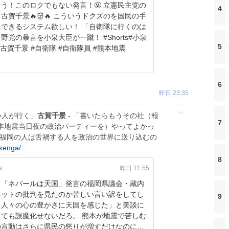
！このロクでもない発言！🤬 立憲民主党の
4
古賀千景🔥👹🔥 こういうドクズのを国民の手
るシステム欲しい！ 「自衛隊に行くのは
の暴言を小泉大臣が一蹴！ #Shorts#小泉
5
#古賀千景 #自衛隊 #自衛隊員 #熊本地震
6
昨日 23:35
しい人が行く」
古賀千景
- 「書いたらもうその社（報
7
熊本地震当日夜の政治パーティーを）やってよかっ
、福岡の人は舌禍する人を政治の世界に送り込むの
ikenga/…
8
a
昨日 11:55
】「ネパールは天国」発言の福岡県議会・蔵内
ネットの批判を見たのか苦しい言い訳をしてし
9
誤魔化せないだろ。 熊本が地震で苦しむ
の言動はさらに県民の怒りが増すだけなのに