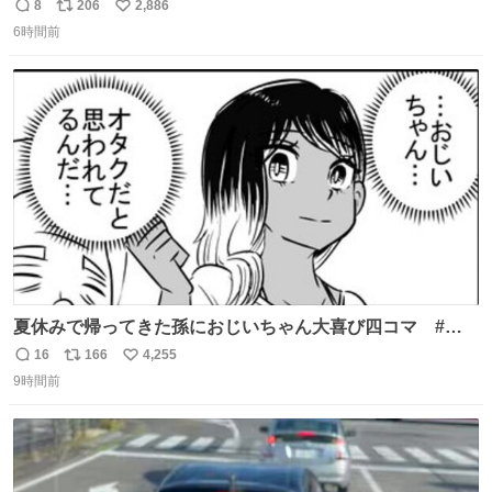
8
206
2,886
返
リ
い
6時間前
信
ポ
い
数
ス
ね
ト
数
数
夏休みで帰ってきた孫におじいちゃん大喜び四コマ #四
コマ漫画 #Web漫画 #漫画が読めるハッシュタグ
16
166
4,255
返
リ
い
9時間前
信
ポ
い
数
ス
ね
ト
数
数