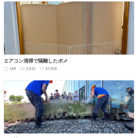
エアコン清掃で隔離したポメ
188
3,532
47,509
返
リ
い
信
ポ
い
数
ス
ね
ト
数
数