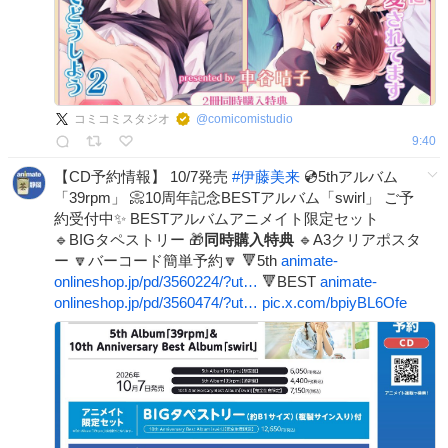
コミコミスタジオ
@
comicomistudio
9:40
【CD予約情報】 10/7発売
#
伊藤美来
💿5thアルバム
「39rpm」 📀10周年記念BESTアルバム「swirl」 ご予
約受付中✨ BESTアルバムアニメイト限定セット
🔹BIGタペストリー 🎁
同時購入特典
🔹A3クリアポスタ
ー 🔽バーコード簡単予約🔽 🔻5th
animate-
onlineshop.jp/pd/3560224/?ut…
🔻BEST
animate-
onlineshop.jp/pd/3560474/?ut…
pic.x.com/bpiyBL6Ofe