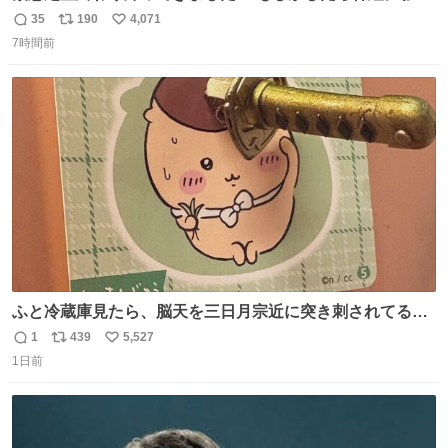
も出ているのかもと、、その影響で出にくいのもあるかも
35
190
4,071
返
リ
い
との事 内臓エコーもしてみると少し動きが弱いのかもなぁ
7時間前
信
ポ
い
と先生が言っておりました。 明日また病院です！ 帰ってき
数
ス
ね
て弟にぐるぐる言いながら甘えん坊してました☺️
ト
数
数
ふと冷蔵庫見たら、脳天を三日月宗近に突き刺されてるく
りまんじゅうパイセンが
1
439
5,527
返
リ
い
1日前
信
ポ
い
数
ス
ね
ト
数
数