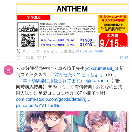
タワーレコードららぽーと磐田店
@
TOWER_Iwata
6
32
10:17
⋆⸜🩷好評発売中🩷⸝⋆ 車谷晴子先生(
@kurumatani_h
) 新
刊コミックス📕 『
#
泣かせたくてどうしよう
（2）』
『
#
年下幼馴染に溺愛されてます
』
@drap_info
【2冊
同時購入特典
】 💗🎁コミコミ有償特典✨おとなの公式
同人誌✨＆ 💗🎁コミコミ特典✨8P小冊子✨付❗️
comicomi-studio.com/goods/detail?g…
pic.x.com/xYVTTpnlBq