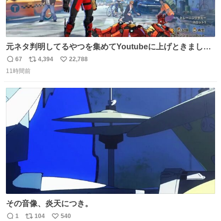
元ネタ判明してるやつを集めてYoutubeに上げときまし
た。youtube.com/watch?v=rCsM9A… #MarvelTokon #
67
4,394
22,788
返
リ
い
マーベル闘魂
11時間前
信
ポ
い
数
ス
ね
ト
数
数
その音像、炎天につき。
1
104
540
返
リ
い