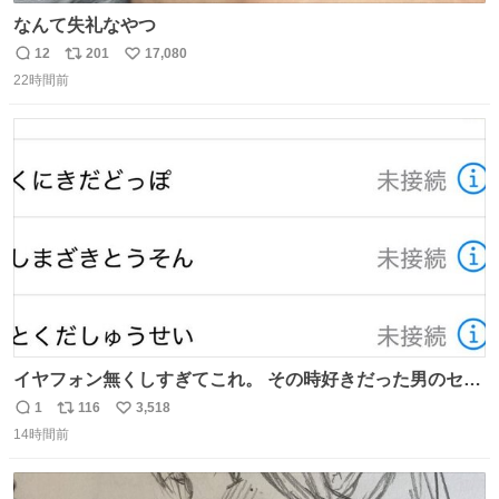
なんて失礼なやつ
12
201
17,080
返
リ
い
22時間前
信
ポ
い
数
ス
ね
ト
数
数
イヤフォン無くしすぎてこれ。 その時好きだった男のセコ
ムの名前にしてる
1
116
3,518
返
リ
い
14時間前
信
ポ
い
数
ス
ね
ト
数