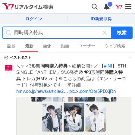
i
ログイン
ID新規取得
検索
キ
ー
話題
最新
画像
動画
ユーザー
ウェブ検索
ワ
ベストポスト
ー
ド
＼✨＜3形態
同時購入特典
＞絵柄公開✨／ 【
#
INI
】 9TH
を
SINGLE『ANTHEM』9/16発売💿 💝3形態
同時購入特
消
典
トレカ(HMV ver.) ※こちらの商品は《エントリーコ
す
ード》付与対象外です。 🔻詳細
hmv.co.jp/news/article/2…
pic.x.com/Oor5PDXjRn