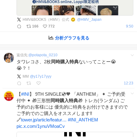
HMV&BOOKS（HMV）公式
@
HMV_Japan
166
772
9:50
分析グラフを見る
返信先:
@
potapota_0210
タワレコさ、2枚
同時購入特典
ないってことー😭
😭？！
MM
@
y17y17yyy
12:23
【
#
INI
】 9TH SINGLE💿🧡 「ANTHEM」 ✦ ご予約受
付中 ✦ 🎁三形態
同時購入特典
🎁 トレカ(ランダム) ご
予約のお客様には 優先的に特典をお付けできますので
ご予約でのご購入をオススメします‼️
🔗
tower.jp/article/featur…
#
INI_ANTHEM
pic.x.com/1ynuVMoaCv