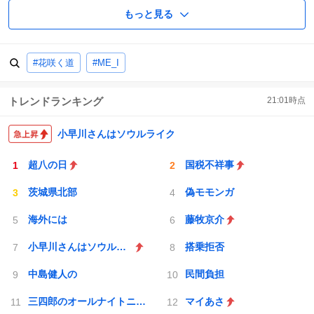
もっと見る
#花咲く道
#ME_I
トレンドランキング
21:01
時点
小早川さんはソウルライク
超八の日
国税不祥事
茨城県北部
偽モモンガ
海外には
藤牧京介
小早川さんはソウルライク
搭乗拒否
中島健人の
民間負担
三四郎のオールナイトニッポン0
マイあさ