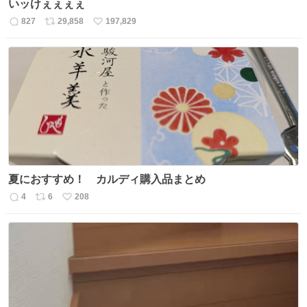
いッけぇぇぇぇ
827
29,858
197,829
返
リ
い
信
ポ
い
数
ス
ね
ト
数
数
夏におすすめ！ カルディ購入品まとめ
4
6
208
返
リ
い
信
ポ
い
数
ス
ね
ト
数
数