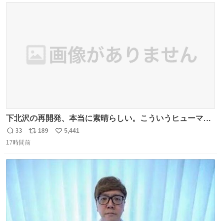
ト
数
数
下北沢の再開発、本当に素晴らしい。こういうヒューマン
スケールの開発がいいんだよ。
33
189
5,441
返
リ
い
17時間前
信
ポ
い
数
ス
ね
ト
数
数