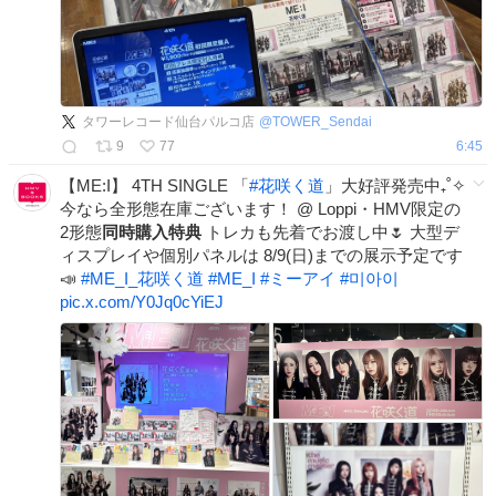
タワーレコード仙台パルコ店
@
TOWER_Sendai
9
77
6:45
【ME:I】 4TH SINGLE 「
#
花咲く道
」大好評発売中₊˚✧
今なら全形態在庫ございます！ @ Loppi・HMV限定の
2形態
同時購入特典
トレカも先着でお渡し中🌷 大型デ
ィスプレイや個別パネルは 8/9(日)までの展示予定です
📣
#
ME_I_花咲く道
#
ME_I
#
ミーアイ
#
미아이
pic.x.com/Y0Jq0cYiEJ