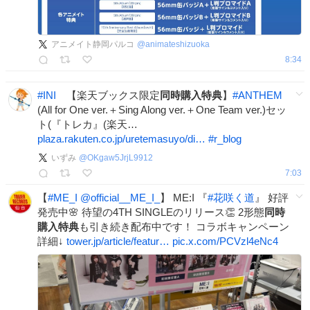
アニメイト静岡パルコ
@
animateshizuoka
8:34
#
INI
【楽天ブックス限定
同時購入特典
】
#
ANTHEM
(All for One ver.＋Sing Along ver.＋One Team ver.)セッ
ト(『トレカ』(楽天…
plaza.rakuten.co.jp/uretemasuyo/di…
#
r_blog
いずみ
@
OKgaw5JrjL9912
7:03
【
#
ME_I
@official__ME_I_
】 ME:I 『
#
花咲く道
』 好評
発売中🌸 待望の4TH SINGLEのリリース👏 2形態
同時
購入特典
も引き続き配布中です！ コラボキャンペーン
詳細↓
tower.jp/article/featur…
pic.x.com/PCVzl4eNc4