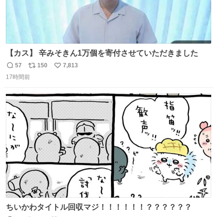
【カス】 辛みそきん1万個を寄付させていただきました
57
150
7,813
返
リ
い
17時間前
信
ポ
い
数
ス
ね
ト
数
数
ちいかわタイトル回収マジ！！！！！！？？？？？？