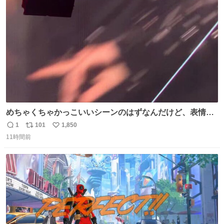
めちゃくちゃかっこいいシーンのはずなんだけど、表情が
猫の威嚇みたいに見える。あと首の血管浮き出てるのガチ
1
101
1,850
返
リ
い
で神。
11時間前
信
ポ
い
数
ス
ね
ト
数
数