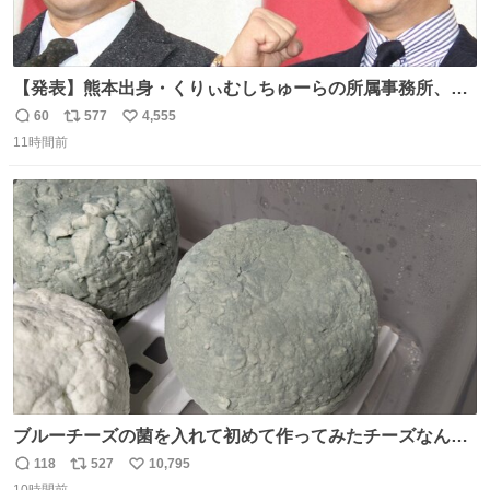
【発表】熊本出身・くりぃむしちゅーらの所属事務所、被
災地に義援金寄付 news.livedoor.com/article/detail… くり
60
577
4,555
返
リ
い
ぃむしちゅーやマツコ、有働由美子らが所属する芸能事務
11時間前
信
ポ
い
所「チャッターボックス」が7日、公式サイトを更新。熊
数
ス
ね
本地震の被災地支援のため義援金を寄付したことを公表し
ト
数
数
た。
ブルーチーズの菌を入れて初めて作ってみたチーズなんだ
けど 本能でちょっとヤバいと思っちゃう見た目だな
118
527
10,795
返
リ
い
10時間前