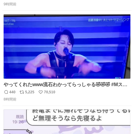
9時間前
信
ポ
い
数
ス
ね
ト
数
数
やってくれたwww流石わかってらっしゃる🤣🤣🤣 #Mステ
#西川貴教
440
5,225
70,510
返
リ
い
8時間前
信
ポ
い
数
ス
ね
ト
数
数