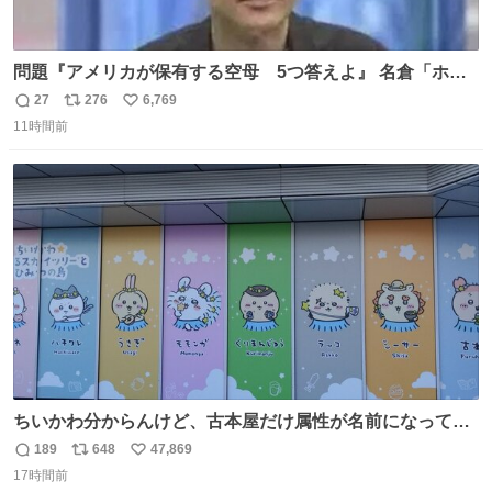
問題『アメリカが保有する空母 5つ答えよ』 名倉「ホン
マごめん、日本」
27
276
6,769
返
リ
い
11時間前
信
ポ
い
数
ス
ね
ト
数
数
ちいかわ分からんけど、古本屋だけ属性が名前になってる
のはどういうこと？
189
648
47,869
返
リ
い
17時間前
信
ポ
い