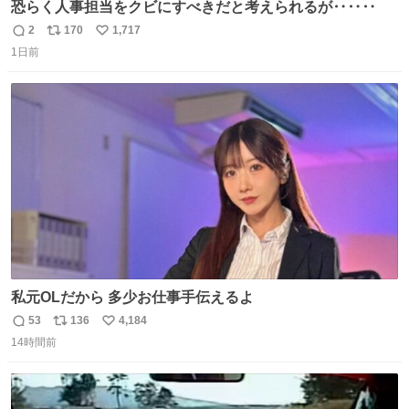
恐らく人事担当をクビにすべきだと考えられるが‥‥‥
2
170
1,717
返
リ
い
1日前
信
ポ
い
数
ス
ね
ト
数
数
私元OLだから 多少お仕事手伝えるよ
53
136
4,184
返
リ
い
14時間前
信
ポ
い
数
ス
ね
ト
数
数