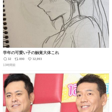
数
学年の可愛い子の触覚大体これ
32
890
32,993
返
リ
い
13時間前
信
ポ
い
数
ス
ね
ト
数
数