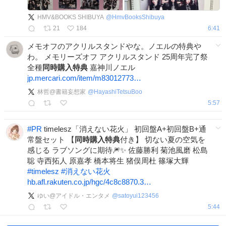
HMV&BOOKS SHIBUYA
@
HmvBooksShibuya
21
184
6:41
メモオフのアクリルスタンドやな。ノエルの特典や
わ。 メモリーズオフ アクリルスタンド 25周年完了祭
全種
同時購入特典
嘉神川ノエル
jp.mercari.com/item/m83012773…
林哲@書籍妄想家
@
HayashiTetsuBoo
5:57
#
PR
timelesz「消えない花火」 初回盤A+初回盤B+通
常盤セット 【
同時購入特典
付き】 切ない夏の空気を
感じる ラブソングに期待🎆✨ 佐藤勝利 菊池風磨 松島
聡 寺西拓人 原嘉孝 橋本将生 猪俣周杜 篠塚大輝
#
timelesz
#
消えない花火
hb.afl.rakuten.co.jp/hgc/4c8c8870.3…
ゆい@アイドル・エンタメ
@
satoyui123456
5:44