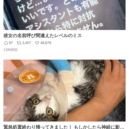
彼女の名前呼び間違えたレベルのミス
97
3,457
48,878
返
リ
い
15時間前
信
ポ
い
数
ス
ね
ト
数
数
緊急処置終わり帰ってきました！ もしかしたら神経に影響