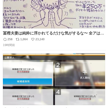
冨樫夫妻は純粋に浮かれてるだけな気がするな〜 全アはこ
こに自分の市場価値的なものを上乗せするので、 すっぴん
258
1,064
23,140
返
リ
い
＆寝起きのボサボサ頭でも「今日も可愛いね」が止まらな
19時間前
信
ポ
い
い。放っておくと永遠に髪撫でてきて作業進まない()
数
ス
ね
156cm40kg、年中日焼け止めとお友達の私より綺麗な手や
ト
数
数
めてもろて とか言う