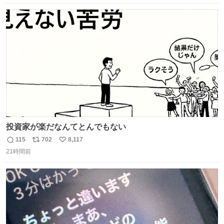
数
ス
ね
ト
数
数
投資家が楽だなんてとんでもない
115
702
8,117
返
リ
い
21時間前
信
ポ
い
数
ス
ね
ト
数
数