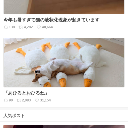
今年も暑すぎて猫の液状化現象が起きています
138
4,282
40,664
返
リ
い
信
ポ
い
数
ス
ね
ト
数
数
「あひるとおひるね」
90
2,083
31,154
返
リ
い
信
ポ
い
数
ス
ね
人気ポスト
ト
数
数