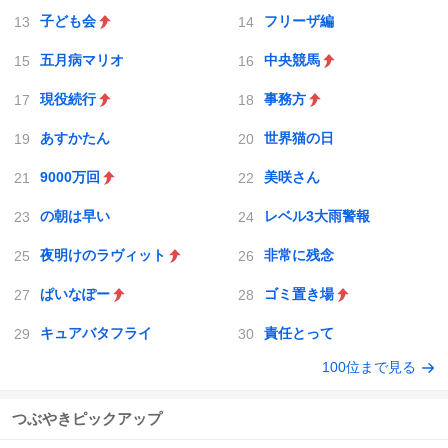
子ども会
フリーザ編
五月病マリオ
中央競馬
現役続行
事務方
あすかたん
世界猫の日
9000万回
美咲さん
の朝は早い
レベル3大雨警報
夜明けのラヴィット
非常に残念
ぱいなぽー
ゴミ置き場
キュアバタフライ
責任とって
100位まで見る
つぶやきピックアップ