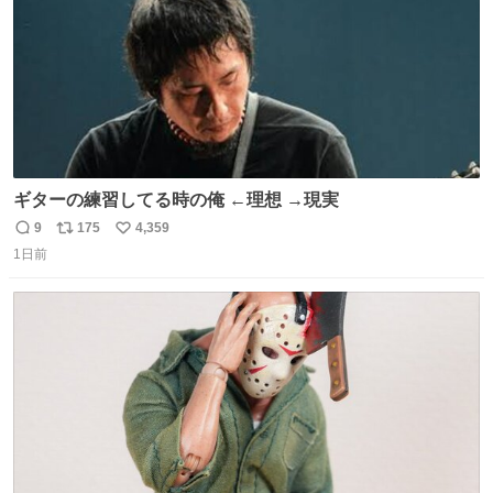
ギターの練習してる時の俺 ←理想 →現実
9
175
4,359
返
リ
い
1日前
信
ポ
い
数
ス
ね
ト
数
数