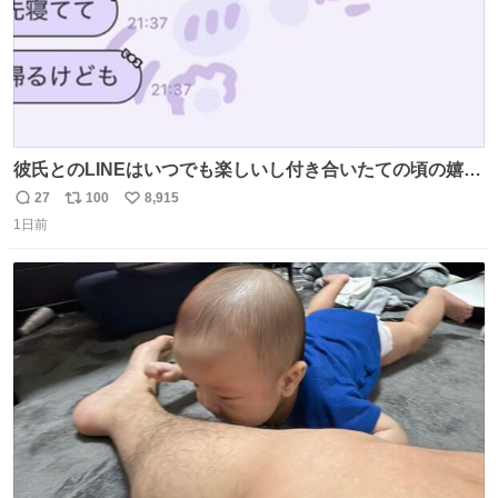
彼氏とのLINEはいつでも楽しいし付き合いたての頃の嬉し
かったLINEは無限にあるけど(同棲前は1日で各50通くらい
27
100
8,915
返
リ
い
送りあってたし)最近嬉しかったのはこれ
1日前
信
ポ
い
数
ス
ね
ト
数
数