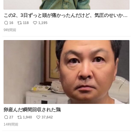
この2、3日ずっと頭が痛かったんだけど、気圧のせいかし
ら…
16
118
1,195
返
リ
い
9時間前
信
ポ
い
数
ス
ね
ト
数
数
卵産んだ瞬間回収された鶏
27
1,940
37,642
返
リ
い
14時間前
信
ポ
い
数
ス
ね