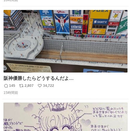
信
ポ
い
数
ス
ね
ト
数
数
阪神優勝したらどうするんだよ…
145
2,807
34,722
返
リ
い
15時間前
信
ポ
い
数
ス
ね
ト
数
数