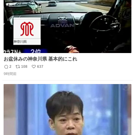
お盆休みの神奈川県 基本的にこれ
2
108
637
返
リ
い
9時間前
信
ポ
い
数
ス
ね
ト
数
数