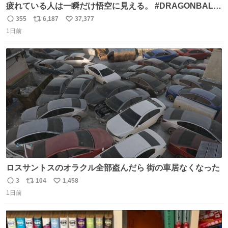
疲れている人は一瞬だけ悟空に見える。 #DRAGONBALL
#ドラゴンボール
355
6,187
37,377
返
リ
い
1日前
信
ポ
い
数
ス
ね
ト
数
数
ロスサントスのオラクル全部盗んだら 街の車居なくなった
3
104
1,458
返
リ
い
1日前
信
ポ
い
数
ス
ね
ト
数