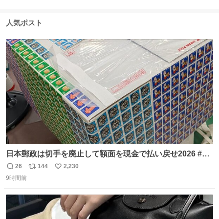
返
リ
い
信
ポ
い
数
ス
ね
人気ポスト
ト
数
数
日本郵政は切手を廃止して額面を現金で払い戻せ2026 #日
本郵政 @JapanPostHD_PR
26
144
2,230
返
リ
い
9時間前
信
ポ
い
数
ス
ね
ト
数
数