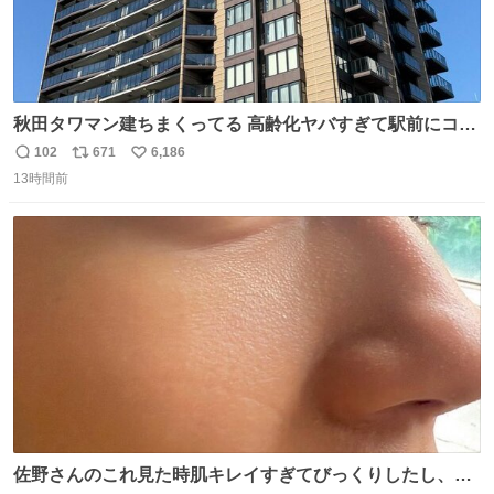
秋田タワマン建ちまくってる 高齢化ヤバすぎて駅前にコン
パクトシティつくって高齢者を住ませる考えらしい 病院も
102
671
6,186
返
リ
い
全部駅前にある
13時間前
信
ポ
い
数
ス
ね
ト
数
数
佐野さんのこれ見た時肌キレイすぎてびっくりしたし、や