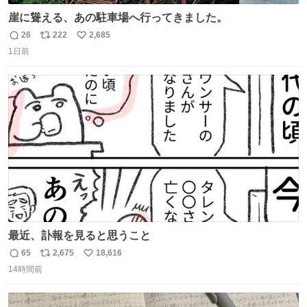
崖に聳える、あの駐車場へ行ってきました。
26
222
2,685
返
リ
い
1日前
信
ポ
い
数
ス
ね
ト
数
数
最近、訃報を見ると思うこと
65
2,675
18,616
返
リ
い
14時間前
信
ポ
い
数
ス
ね
ト
数