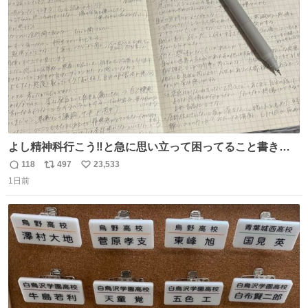
数
よし精神科行こう‼️と急に思い立って困ってること書き出
してたらペン止まらなくなってすごい勢いで埋まってワロ
118
497
23,533
返
リ
い
タ
1日前
信
ポ
い
数
ス
ね
ト
数
数