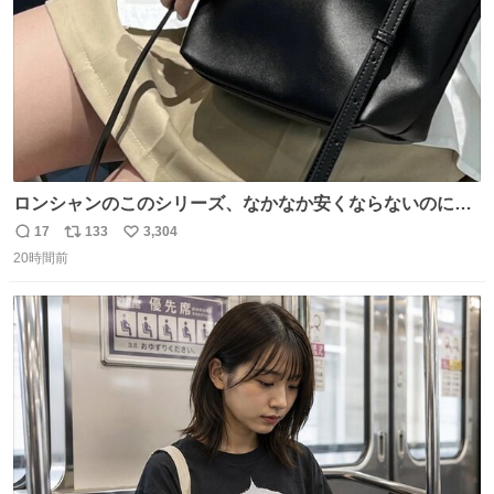
ロンシャンのこのシリーズ、なかなか安くならないのにセ
ール価格になってる🖤✨レザーなのが反則級にかわいい。
17
133
3,304
返
リ
い
持ってるだけでコーデが格上げされる。
20時間前
信
ポ
い
数
ス
ね
ト
数
数