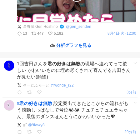
星野源 Gen Hoshino
@
gen_senden
13
447
5,182
8月4日(火) 12:00
分析グラフを見る
1回吉田さんを
君の好きは無敵
の現場へ連れてって欲
しい かわいいものに埋め尽くされて喜んでる吉田さん
が見たい(願望)
そーだふろーと
@
wonde_r22
3分前
#
君の好きは無敵
設定案出てきたとこからの流れがも
う感動しっぱなしで号泣😭😭 チュチュチュエラちゃ
ん、最後のダンスほんとうにかわいいかった💖
🎀ᩚ
@
9iwwy8
29分前