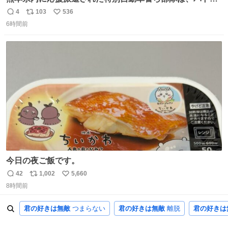
ールを通じて車中泊者への声掛けも行っています。写真
4
103
536
返
リ
い
は、福岡県警察の特別自動車警ら部隊が八代警察署管内の
6時間前
信
ポ
い
車中泊者に対して、熱中症について注意喚起する様子で
数
ス
ね
す。こまめな水分・塩分補給を行ってください。 #令和８
ト
数
数
年熊本地震 #福岡県警察
今日の夜ご飯です。
42
1,002
5,660
返
リ
い
8時間前
信
ポ
い
数
ス
ね
君の好きは無敵
つまらない
君の好きは無敵
離脱
君の好きは
ト
数
数