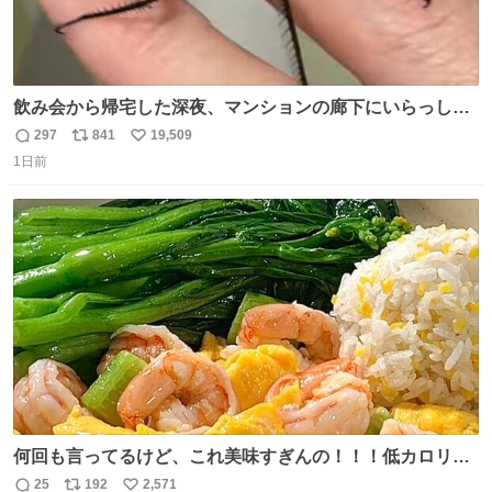
飲み会から帰宅した深夜、マンションの廊下にいらっしゃ
ったオニヤンマ様 まさかこんな都会でお会いできるなんて
297
841
19,509
返
リ
い
思っておらず大興奮しております かっこよすぎる 指を差し
1日前
信
ポ
い
伸べると乗ってきてくれたのでひとまず一緒に帰宅しまし
数
ス
ね
たが、飛ばないということは弱っていらっしゃるのでしょ
ト
数
数
うか…素敵すぎる
何回も言ってるけど、これ美味すぎんの！！！低カロリー
で満足感エグいから一生食べてる😭
25
192
2,571