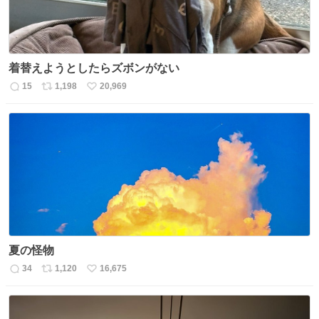
着替えようとしたらズボンがない
15
1,198
20,969
返
リ
い
信
ポ
い
数
ス
ね
ト
数
数
夏の怪物
34
1,120
16,675
返
リ
い
信
ポ
い
数
ス
ね