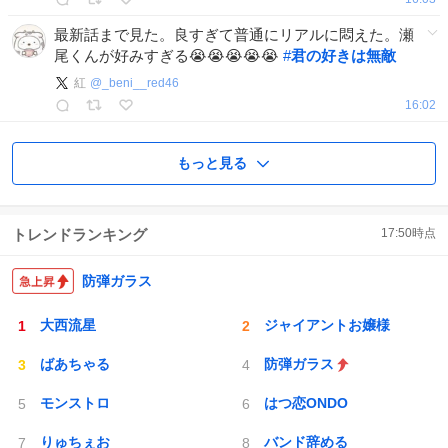
最新話まで見た。良すぎて普通にリアルに悶えた。瀬
尾くんが好みすぎる😭😭😭😭😭
#
君の好きは無敵
紅
@
_beni__red46
16:02
もっと見る
トレンドランキング
17:50
時点
防弾ガラス
大西流星
ジャイアントお嬢様
ばあちゃる
防弾ガラス
モンストロ
はつ恋ONDO
りゅちぇお
バンド辞める