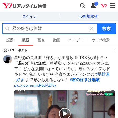
i
ログイン
ID新規取得
検索
キ
ー
話題
最新
画像
動画
ユーザー
ウェブ検索
ワ
ベストポスト
ー
ド
星野源の最新曲「好き」が主題歌❤️‍🔥 TBS 火曜ドラマ
を
『
君の好きは無敵
』第4話がこのあと22:00からオンエ
消
ア！ どんな展開になっていくのか、毎回スタッフもド
す
キドキで観ています👀 今夜もエンディングの
#
星野源
_好き
までぜひお見逃しなく！
#
君の好きは無敵
pic.x.com/mhtP6dVZFw