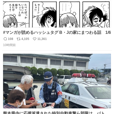
#マンガが読めるハッシュタグ B・Jの家にまつわる話 1/6
108
4,105
11,361
返
リ
い
10時間前
信
ポ
い
数
ス
ね
ト
数
数
熊本県内に応援派遣された特別自動車警ら部隊は、パトロ