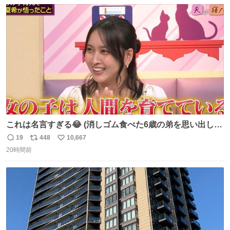
数
ス
ね
ト
数
数
これは名言すぎる😂 (消しゴム食べた6歳の弟を思い出しな
がら)
19
448
10,667
返
リ
い
20時間前
信
ポ
い
数
ス
ね
ト
数
数