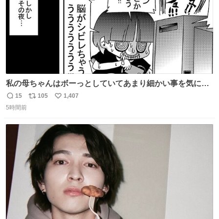
私の母ちゃんはボーっとしていてあまり細かい事を気にし
ません。優秀な人の多い現代の価値観から見ると、あまり
15
105
1,407
返
リ
い
優秀な母親ではないかもしれません。でも、だからこそ、
5時間前
信
ポ
い
私はそういう母親が大好きです。今も昔もすごくリラック
数
ス
ね
スします。「優秀」と「良い」は別なんですよね。 1/2
ト
数
数