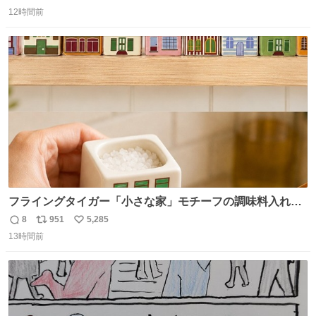
返
リ
い
12時間前
信
ポ
い
数
ス
ね
ト
数
数
フライングタイガー「小さな家」モチーフの調味料入れ、
並べれば“デンマークの街並み”に ピンク・グリーン・テラ
8
951
5,285
返
リ
い
コッタの全9種 - fashion-press.net/news/149552
13時間前
信
ポ
い
数
ス
ね
ト
数
数