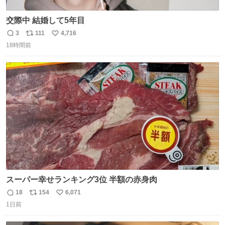
交際中 結婚して5年目
3
111
4,716
返
リ
い
18時間前
信
ポ
い
数
ス
ね
ト
数
数
スーパー幸せランキング3位 半額の赤身肉
18
154
6,071
返
リ
い
1日前
信
ポ
い
数
ス
ね