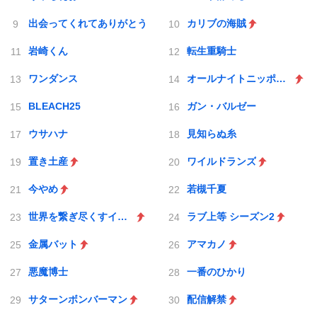
出会ってくれてありがとう
カリブの海賊
岩崎くん
転生重騎士
ワンダンス
オールナイトニッポンX(クロス)
BLEACH25
ガン・バルゼー
ウサハナ
見知らぬ糸
置き土産
ワイルドランズ
今やめ
若槻千夏
世界を繋ぎ尽くすインターネット巫女
ラブ上等 シーズン2
金属バット
アマカノ
悪魔博士
一番のひかり
サターンボンバーマン
配信解禁