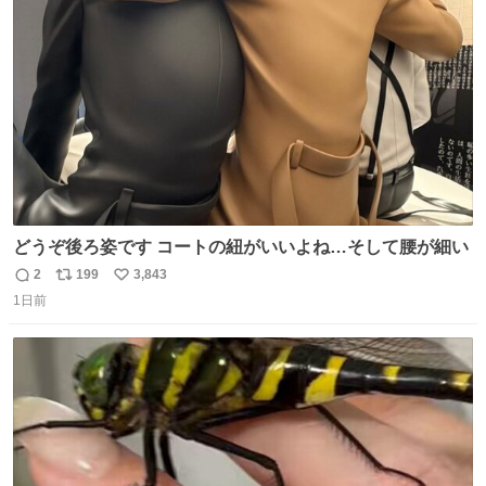
ト
数
数
どうぞ後ろ姿です コートの紐がいいよね…そして腰が細い
2
199
3,843
返
リ
い
1日前
信
ポ
い
数
ス
ね
ト
数
数