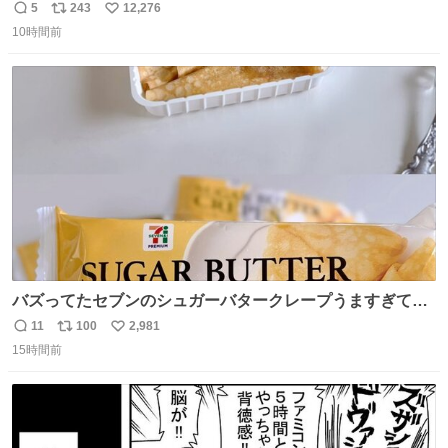
はりアイドルって体型･肌管理すごすぎる
5
243
12,276
返
リ
い
10時間前
信
ポ
い
数
ス
ね
ト
数
数
バズってたセブンのシュガーバタークレープうますぎて
7NOWで買い溜め🛒💭
11
100
2,981
返
リ
い
15時間前
信
ポ
い
数
ス
ね
ト
数
数