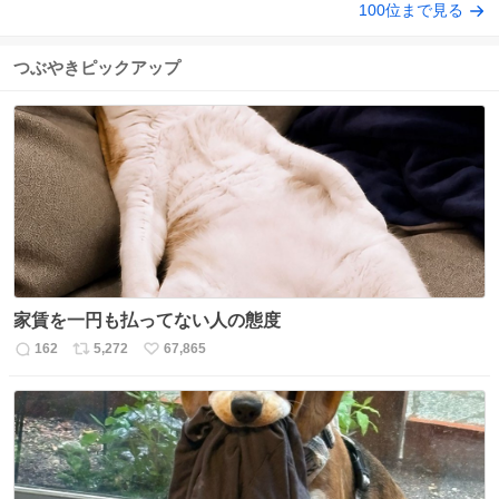
100位まで見る
つぶやきピックアップ
家賃を一円も払ってない人の態度
162
5,272
67,865
返
リ
い
信
ポ
い
数
ス
ね
ト
数
数