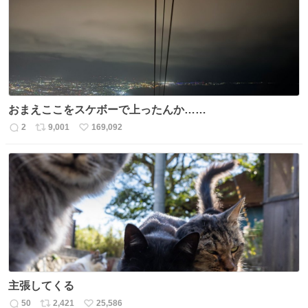
ト
数
数
おまえここをスケボーで上ったんか……
2
9,001
169,092
返
リ
い
信
ポ
い
数
ス
ね
ト
数
数
主張してくる
50
2,421
25,586