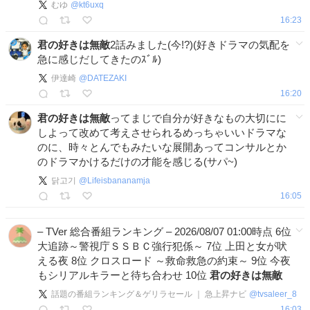
むゆ
@
kt6uxq
16:23
君の好きは無敵
2話みました(今!?)(好きドラマの気配を
急に感じだしてきたのｽﾞﾙ)
伊達崎
@
DATEZAKI
16:20
君の好きは無敵
ってまじで自分が好きなもの大切にに
しよって改めて考えさせられるめっちゃいいドラマな
のに、時々とんでもみたいな展開あってコンサルとか
のドラマかけるだけの才能を感じる(サパ~)
닭고기
@
Lifeisbananamja
16:05
– TVer 総合番組ランキング – 2026/08/07 01:00時点 6位
大追跡～警視庁ＳＳＢＣ強行犯係～ 7位 上田と女が吠
える夜 8位 クロスロード ～救命救急の約束～ 9位 今夜
もシリアルキラーと待ち合わせ 10位
君の好きは無敵
話題の番組ランキング＆ゲリラセール ｜ 急上昇ナビ
@
tvsaleer_8
16:03