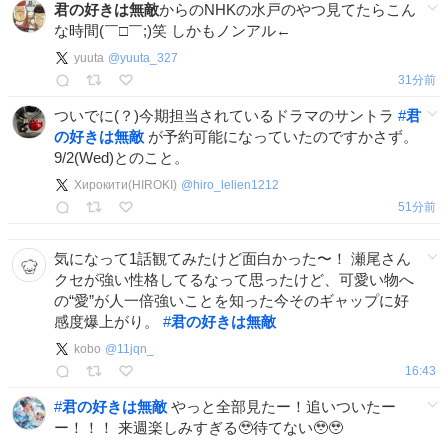
君の好きは無敵
からのNHKの水戸のやつ見てたらこん
な時間(￣□￣;)笑 しかもノンアル←
yuuta
@
yuuta_327
32分前
ついでに(？)今期担当されているドラマのサントラ
#
君
の好きは無敵
が予約可能になっていたのですかさず。
9/2(Wed)とのこと。
Хирокити(HIROKI)
@
hiro_lelien1212
51分前
気になって1話観てみたけど面白かった〜！ 瀬尾さん
クセが強い性格してるなって思ったけど、可愛い物へ
の“愛”が人一倍強いことを知った今そのギャップに好
感度爆上がり。
#
君の好きは無敵
kobo
@
11jqn_
16:43
#
君の好きは無敵
やっと全部見たー！追いついたー
ー！！！ 来週楽しみすぎる🥹待てない🥹🥹