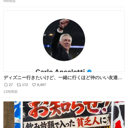
6時間前
信
ポ
い
数
ス
ね
ト
数
数
ディズニー行きたいけど、一緒に行くほど仲のいい友達が
居ない… ほんでこれ
27
172
8,497
返
リ
い
22時間前
信
ポ
い
数
ス
ね
ト
数
数