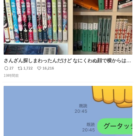
数
さんざん探しまわったんだけど なにくわぬ顔で横からはえ
てた
27
1,722
16,216
返
リ
い
19時間前
信
ポ
い
数
ス
ね
ト
数
数