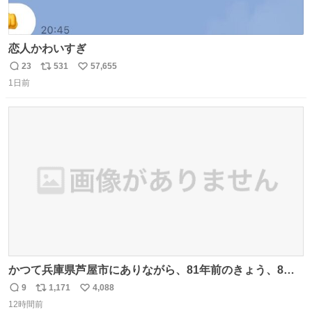
恋人かわいすぎ
23
531
57,655
返
リ
い
1日前
信
ポ
い
数
ス
ね
ト
数
数
かつて兵庫県芦屋市にありながら、81年前のきょう、8月6
日の阪神大空襲の折に残念ながら焼失した、 #ゴッホ の幻
9
1,171
4,088
返
リ
い
の「 #ヒマワリ 」。 当館は、東京都にある武者小路実篤記
12時間前
信
ポ
い