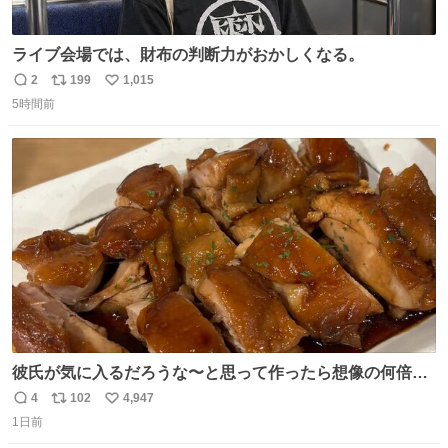
ライブ会場では、財布の判断力がおかしくなる。
2
199
1,015
返
リ
い
5時間前
信
ポ
い
数
ス
ね
ト
数
数
彼氏が気に入るだろうな〜と思って作ったら想像の何倍も
美味しい美味しい言ってくれて嬉しい
4
102
4,947
返
リ
い
1日前
信
ポ
い