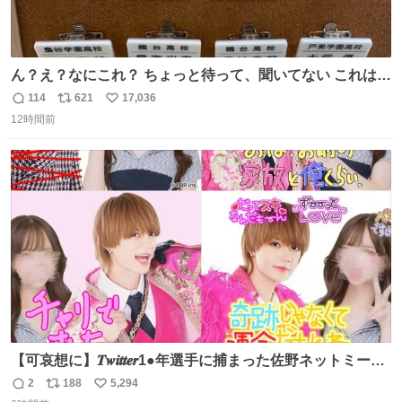
ん？え？なにこれ？ ちょっと待って、聞いてない これは販
売されているのもですか？
114
621
17,036
返
リ
い
12時間前
信
ポ
い
数
ス
ね
ト
数
数
【可哀想に】𝑻𝒘𝒊𝒕𝒕𝒆𝒓1●年選手に捕まった佐野ネットミーム
勇斗さんのコラボプリ
2
188
5,294
返
リ
い