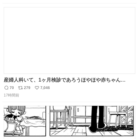
念館にご協力いただき、当時発行されたカラー印刷画集よ
数
ス
ね
り陶板で原寸大に再現し、2014年より展示しています。 #
ト
数
数
大塚国際美術館
産婦人科いて、1ヶ月検診であろうほやほや赤ちゃん👩‍🍼
と推定2,3歳の女の子👧🏻をワンオペで連れてるママがいる
70
279
7,046
返
リ
い
のだけども 女の子ずっとママの側から離れない…⁉️ 手を繋
17時間前
信
ポ
い
がなくてもうろちょろしないしママが歩いたらピクミンみ
数
ス
ね
たいにﾄﾃﾄﾃついてってるし逃走しないし脱走しないし逃げ
ト
数
数
ないし走ら文字数