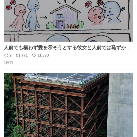
人前でも構わず愛を示そうとする彼女と人前では恥ずかし
いけど彼女を死ぬほど愛している彼氏 同士いませんか✋️
9
771
11,373
返
リ
い
1日前
信
ポ
い
数
ス
ね
ト
数
数