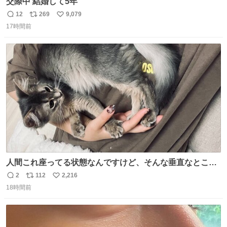
交際中 結婚して5年
12
269
9,079
返
リ
い
17時間前
信
ポ
い
数
ス
ね
ト
数
数
人間これ座ってる状態なんですけど、そんな垂直なところ
でいきなり天地無用のごろんをかますのは、それは、あま
2
112
2,216
返
リ
い
りに人間を信用しすぎではないか、、、？？？
18時間前
信
ポ
い
数
ス
ね
ト
数
数