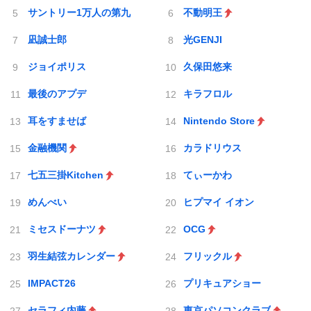
サントリー1万人の第九
不動明王
凪誠士郎
光GENJI
ジョイポリス
久保田悠来
最後のアプデ
キラフロル
耳をすませば
Nintendo Store
金融機関
カラドリウス
七五三掛Kitchen
てぃーかわ
めんべい
ヒプマイ イオン
ミセスドーナツ
OCG
羽生結弦カレンダー
フリックル
IMPACT26
プリキュアショー
セラフィ内藤
東京パソコンクラブ