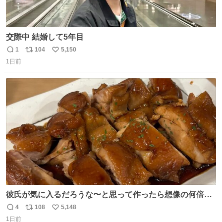
交際中 結婚して5年目
1
104
5,150
返
リ
い
1日前
信
ポ
い
数
ス
ね
ト
数
数
彼氏が気に入るだろうな〜と思って作ったら想像の何倍も
美味しい美味しい言ってくれて嬉しい
4
108
5,148
返
リ
い
1日前