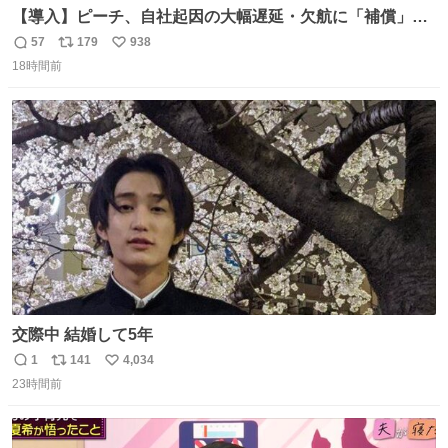
【導入】ピーチ、自社起因の大幅遅延・欠航に「補償」開
始へ news.livedoor.com/article/detail… 同社に起因する理
57
179
938
返
リ
い
由によって大幅遅延や欠航が発生した場合、乗客が負担し
18時間前
信
ポ
い
た宿泊費や交通費を、領収書の事後申請に基づき、国内線
数
ス
ね
は1人あたり上限1万円、国際線は上限2万円まで支払う。
ト
数
数
交際中 結婚して5年
1
141
4,034
返
リ
い
23時間前
信
ポ
い
数
ス
ね
ト
数