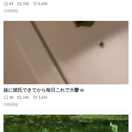
れててしぬ笑） #ヤツルギ12 #家族でヒロイン
93
336
8,359
返
リ
い
15時間前
信
ポ
い
数
ス
ね
ト
数
数
妹に彼氏できてから毎日これで大鬱 w
38
106
3,422
返
リ
い
20時間前
信
ポ
い
数
ス
ね
ト
数
数