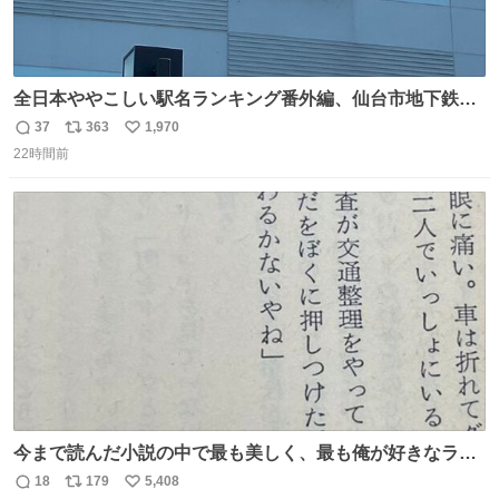
全日本ややこしい駅名ランキング番外編、仙台市地下鉄川
内駅
37
363
1,970
返
リ
い
22時間前
信
ポ
い
数
ス
ね
ト
数
数
今まで読んだ小説の中で最も美しく、最も俺が好きなラス
トシーン
18
179
5,408
返
リ
い