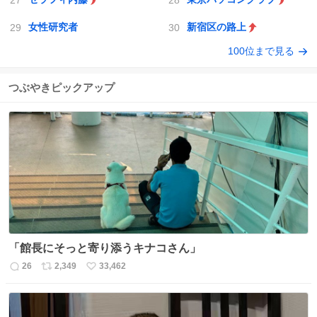
女性研究者
新宿区の路上
100位まで見る
つぶやきピックアップ
「館長にそっと寄り添うキナコさん」
26
2,349
33,462
返
リ
い
信
ポ
い
数
ス
ね