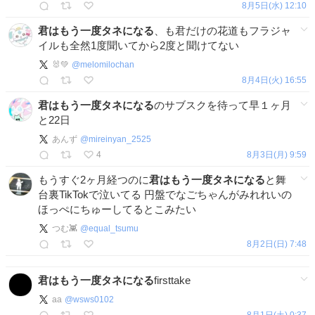
8月5日(水) 12:10
君はもう一度タネになる
、も君だけの花道もフラジャ
イルも全然1度聞いてから2度と聞けてない
🐰💚
@
melomilochan
8月4日(火) 16:55
君はもう一度タネになる
のサブスクを待って早１ヶ月
と22日
あんず
@
mireinyan_2525
4
8月3日(月) 9:59
もうすぐ2ヶ月経つのに
君はもう一度タネになる
と舞
台裏TikTokで泣いてる 円盤でなごちゃんがみれれいの
ほっぺにちゅーしてるとこみたい
つむ👾
@
equal_tsumu
8月2日(日) 7:48
君はもう一度タネになる
firsttake
aa
@
wsws0102
8月1日(土) 0:37