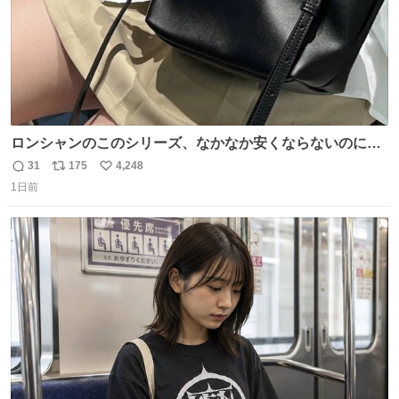
ロンシャンのこのシリーズ、なかなか安くならないのにセ
ール価格になってる🖤✨レザーなのが反則級にかわいい。
31
175
4,248
返
リ
い
持ってるだけでコーデが格上げされる。
1日前
信
ポ
い
数
ス
ね
ト
数
数