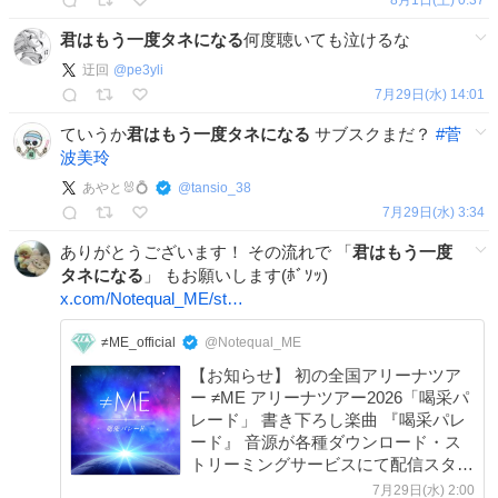
君はもう一度タネになる
何度聴いても泣けるな
迂回
@
pe3yli
7月29日(水) 14:01
ていうか
君はもう一度タネになる
サブスクまだ？
#
菅
波美玲
あやと🐰💍
@
tansio_38
7月29日(水) 3:34
ありがとうございます！ その流れで 「
君はもう一度
タネになる
」 もお願いします(ﾎﾞｿｯ)
x.com/Notequal_ME/st…
≠ME_official
@Notequal_ME
【お知らせ】 初の全国アリーナツア
ー ≠ME アリーナツアー2026「喝采パ
レード」 書き下ろし楽曲 『喝采パレ
ード』 音源が各種ダウンロード・ス
トリーミングサービスにて配信スター
トしております🎧 ▶︎ not-equal-
7月29日(水) 2:00