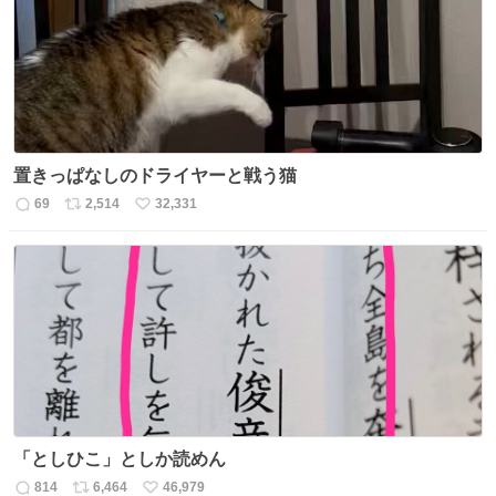
ト
数
数
置きっぱなしのドライヤーと戦う猫
69
2,514
32,331
返
リ
い
信
ポ
い
数
ス
ね
ト
数
数
「としひこ」としか読めん
814
6,464
46,979