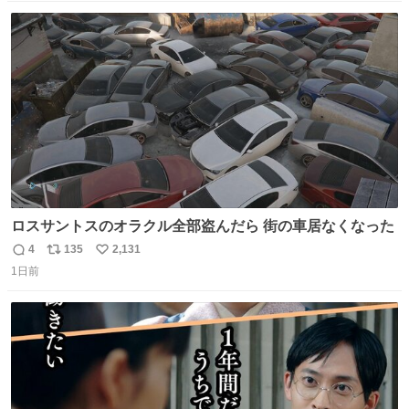
私はそういう母親が大好きです。今も昔もすごくリラック
数
ス
ね
スします。「優秀」と「良い」は別なんですよね。 1/2
ト
数
数
ロスサントスのオラクル全部盗んだら 街の車居なくなった
4
135
2,131
返
リ
い
1日前
信
ポ
い
数
ス
ね
ト
数
数