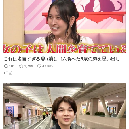
数
これは名言すぎる😂 (消しゴム食べた6歳の弟を思い出しな
がら)
101
1,799
42,805
返
リ
い
1日前
信
ポ
い
数
ス
ね
ト
数
数