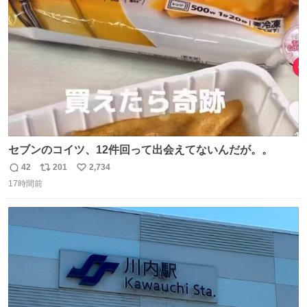
数
セブンのコイツ、12件回って出会えてないんだが。。
42
201
2,734
返
リ
い
17時間前
信
ポ
い
数
ス
ね
ト
数
数