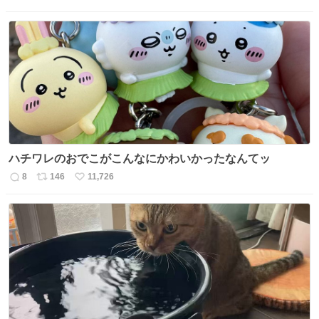
返
リ
い
信
ポ
い
数
ス
ね
ト
数
数
ハチワレのおでこがこんなにかわいかったなんてッ
8
146
11,726
返
リ
い
信
ポ
い
数
ス
ね
ト
数
数