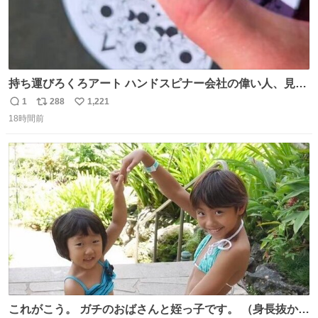
持ち運びろくろアート ハンドスピナー会社の偉い人、見て
ください。
1
288
1,221
返
リ
い
18時間前
信
ポ
い
数
ス
ね
ト
数
数
これがこう。 ガチのおばさんと姪っ子です。 （身長抜かさ