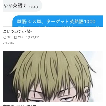
こいつガチか(笑)
97
285
22,151
返
リ
い
22時間前
信
ポ
い
数
ス
ね
ト
数
数