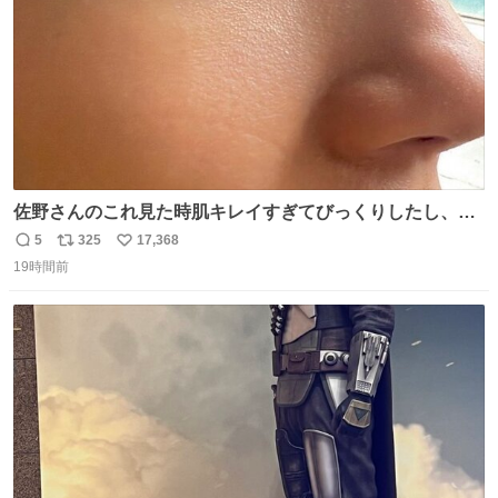
佐野さんのこれ見た時肌キレイすぎてびっくりしたし、や
はりアイドルって体型･肌管理すごすぎる
5
325
17,368
返
リ
い
19時間前
信
ポ
い
数
ス
ね
ト
数
数