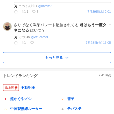
me.lnk.to/KassaiParade ぜひ、チェッ
てつくん🧸🍞
@
nhmkbt
クお願いします✨ #喝采パレード #ノ
1
3
7月29日(水) 2:01
イミー
さりげなく喝采パレード配信されてる
君はもう一度タ
ネになる
はいつ？
-アズ-📸
@
Az_camer
7月28日(火) 16:05
もっと見る
トレンドランキング
2:41
時点
不動明王
超かぐやメシ
雪子
中国製無線ルーター
テパステ