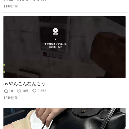
返
リ
い
11時間前
信
ポ
い
数
ス
ね
ト
数
数
avやんこんなんもう
10
105
2,252
返
リ
い
13時間前
信
ポ
い
数
ス
ね
ト
数
数