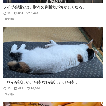
ライブ会場では、財布の判断力がおかしくなる。
10
634
3,476
返
リ
い
14時間前
信
ポ
い
数
ス
ね
ト
数
数
←ワイが話しかけた時 ﾏｯﾏが話しかけた時→
13
428
10,304
返
リ
い
17時間前
信
ポ
い
数
ス
ね
ト
数