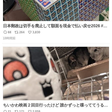
日本郵政は切手を廃止して額面を現金で払い戻せ2026 #日
本郵政 @JapanPostHD_PR
68
264
3,830
返
リ
い
18時間前
信
ポ
い
数
ス
ね
ト
数
数
ちいかわ映画２回目行ったけど 誰かずっと喋っててうるさ
かった 許せねえ
21
171
2,059