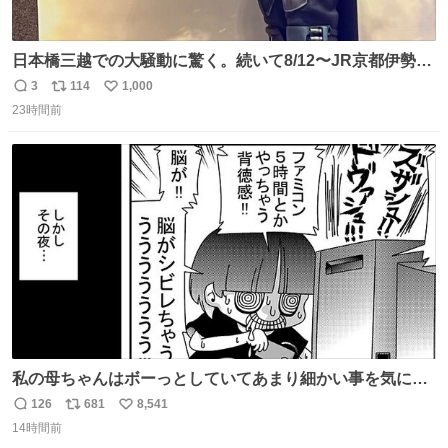
日本橋三越での大騒動に驚く。続いて8/12〜JR京都伊勢丹
でPOP UP STOREがオープンするとのこと…皆さんお怪
3
114
1,000
返
リ
い
我なくお買い物を🙏 写真は2026/5/21 ロードショーの前日
23時間前
信
ポ
い
。だーれも写真撮ってなかったんだけどなぁ😵‍💫
数
ス
ね
ト
数
数
私の母ちゃんはボーっとしていてあまり細かい事を気にし
ません。優秀な人の多い現代の価値観から見ると、あまり
126
681
8,541
返
リ
い
優秀な母親ではないかもしれません。でも、だからこそ、
14時間前
信
ポ
い