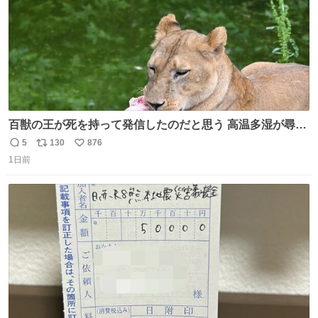
百獣の王が死を持って発信したのだと思う 高温多湿が尋常
でない日本の夏 どうか早急に飼育の環境を見直して 動物の
5
130
876
返
リ
い
命を護ってください…と 治療中のライオンが助かりますよ
1日前
信
ポ
い
うに すべての動物の命が護られますように 2026.7.3📷多摩
数
ス
ね
動物公園にて 残念ながら個体の識別は出来ません
ト
数
数