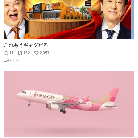
これもうギャグだろ
11
152
2,053
返
リ
い
15時間前
信
ポ
い
数
ス
ね
ト
数
数