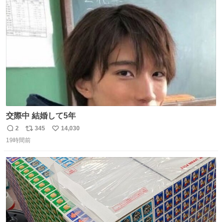
の配線をハンダで修理している横で、
ト
数
数
交際中 結婚して5年
2
345
14,030
返
リ
い
19時間前
信
ポ
い
数
ス
ね
ト
数
数