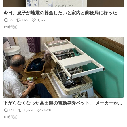
今日、息子が地震の募金したいと家内と郵便局に行ったみ
たいです。おもちゃとか買う選択肢もあったと思うけど、
35
165
3,322
返
リ
い
自分で貯めてた2万円を役に立てて欲しい、みんなも元気
16時間前
信
ポ
い
になって欲しいと。家内も一緒に募金したので、自分も何
数
ス
ね
かできたらなぁと思いました。
ト
数
数
下がらなくなった高田製の電動昇降ベット。 メーカーから
は、完全に見放されたんですが、 見事に85歳の父が治しま
141
1,829
20,410
返
リ
い
した。 うちの父は、トヨタカローラのボディをオート生産
16時間前
信
ポ
い
する、工業ロボットの製作者なんですが、 父が電動ベット
数
ス
ね