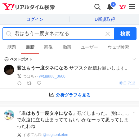
i
ログイン
ID新規取得
検索
キ
ー
話題
最新
画像
動画
ユーザー
ウェブ検索
ワ
ベストポスト
ー
ド
君はもう一度タネになる
サブスク配信お願いします。
を
つばちゃ
@
tuuuuu_3660
消
昨日 7:12
す
分析グラフを見る
『
君はもう一度タネになる
』観てしまった。 別にここ
で永遠に立ち止まっててもいいかなーって思ってしま
ったわね
すぎてん🐹
@
sugitenkoten