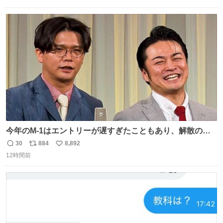
信
ポ
い
数
ス
ね
ト
数
数
今年のM-1はエントリーが遅すぎたこともあり、解散の可
能性を作り出してからのスタート！！ 遅くなって申し訳な
30
884
8,892
返
リ
い
い🙏 エントリーナンバーは「GO!無策!」でかなり覚えやす
12時間前
信
ポ
い
い！応援をお願いすることになりそう！！
数
ス
ね
ト
数
数