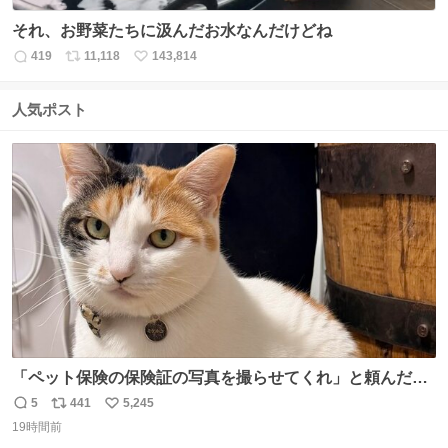
それ、お野菜たちに汲んだお水なんだけどね
419
11,118
143,814
返
リ
い
信
ポ
い
数
ス
ね
人気ポスト
ト
数
数
「ペット保険の保険証の写真を撮らせてくれ」と頼んだら
ちゃんと座ってポーズを取ってくれた人
5
441
5,245
返
リ
い
19時間前
信
ポ
い