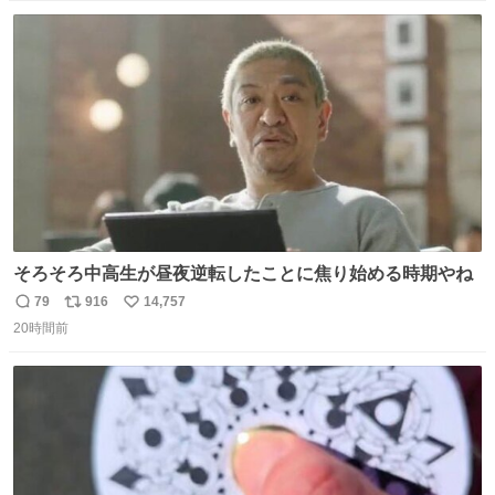
数
ス
ね
ト
数
数
そろそろ中高生が昼夜逆転したことに焦り始める時期やね
79
916
14,757
返
リ
い
20時間前
信
ポ
い
数
ス
ね
ト
数
数