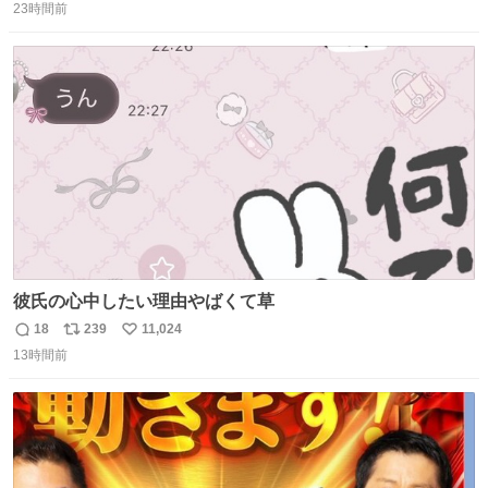
23時間前
信
ポ
い
数
ス
ね
ト
数
数
彼氏の心中したい理由やばくて草
18
239
11,024
返
リ
い
13時間前
信
ポ
い
数
ス
ね
ト
数
数