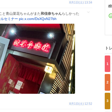
8月1日(土) 13:34
感
 こと青山菜花ちゃんがまた
和佳奈ちゃん
らしかった
ールセミナー
pic.x.com/DsXQxN27bh
ト
1
2
3
8月1日(土) 12:52