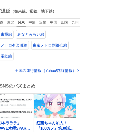
ね
数
車遅延
（在来線、私鉄、地下鉄）
道
東北
関東
中部
近畿
中国
四国
九州
急東横線
みなとみらい線
京メトロ有楽町線
東京メトロ副都心線
信電鉄線
全国の運行情報（Yahoo!路線情報）
SNSのバズまとめ
0
杉本ラララ」
紅葉ちゃん加入！
WAVE木曜SPARK
『100カノ』第30話先