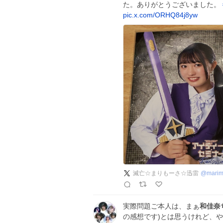
た。ありがとうございました。
pic.x.com/ORHQ84j8yw
滅亡☆まりもーさ☆迅雷
@
marim
実際問題ご本人は、まぁ
和佳奈
の感想です)とは思うけれど、