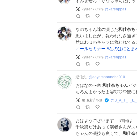
すみません！りなちゃんだけっ
k@renパパ🦄
@
karenppa1
なのちゃん達の演じた
和佳奈ち
思いましたが、報われなさ過ぎて悲
然ほわほわキャラに救われてる
ィールセミナー
#
なのはにとま
k@renパパ🦄
@
karenppa1
返信先:
@
aoyamananoha910
おはなの〜🌼
和佳奈ちゃん
ビジ
ちろんよかったよ🥲💘💘💘観
𝙢.𝙖.𝙠.𝙞 🦄🌼
@
B_A_T_T_E
おはようございます。 昨日は
千秋楽だけあって演者さんがス
ちゃんの演技も良くて、
和佳奈