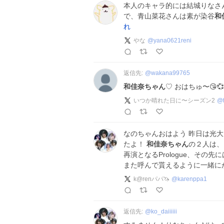
本人のキャラ的には結城りなさ
で、青山菜花さんは素が染谷
和
れ
やな
@
yana0621reni
返信先:
@
wakana99765
和佳奈ちゃん
♡ おはちゅ〜😘
いつか晴れた日に〜シーズン2
@
なのちゃんおはよう 昨日は光
たよ！
和佳奈ちゃん
の２人は、
再演となるPrologue、そ
また呼んで貰えるように一緒に
k@renパパ🦄
@
karenppa1
返信先:
@
ko_daiiiiii