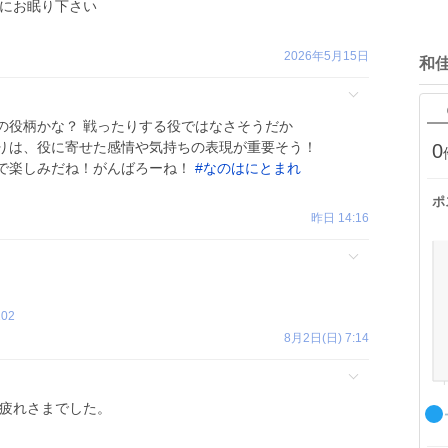
にお眠り下さい
2026年5月15日
和
の役柄かな？ 戦ったりする役ではなさそうだか
りは、役に寄せた感情や気持ちの表現が重要そう！
0
で楽しみだね！がんばろーね！
#
なのはにとまれ
ポ
昨日 14:16
202
8月2日(日) 7:14
お疲れさまでした。