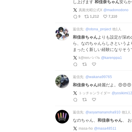
し上げます
和佳奈ちゃん
安らか
真殿光昭公式X
@
madonodono
9
1,212
7,110
返信先:
@
otona_project
他
1
人
和佳奈ちゃん
よりも設定が深め
ら、なのちゃんらしさというよ
まったく新しい経験になりそう
k@renパパ🦄
@
karenppa1
返信先:
@
wakana99765
和佳奈ちゃん
綺麗だよ。😍😍😍
トッチャンライダー
@
yosikimi1
返信先:
@
aoyamananoha910
他
1
人
なのちゃん、
和佳奈ちゃん
、 
masa-ho
@
masa48511