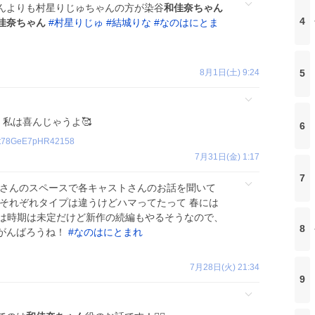
んよりも村星りじゅちゃんの方が染谷
和佳奈ちゃん
4
佳奈ちゃん
#
村星りじゅ
#
結城りな
#
なのはにとま
8月1日(土) 9:24
5
 私は喜んじゃうよ🥰
6
t78GeE7pHR42158
7月31日(金) 1:17
7
大さんのスペースで各キャストさんのお話を聞いて
それぞれタイプは違うけどハマってたって 春には
の先には時期は未定だけど新作の続編もやるそうなので、
8
がんばろうね！
#
なのはにとまれ
7月28日(火) 21:34
9