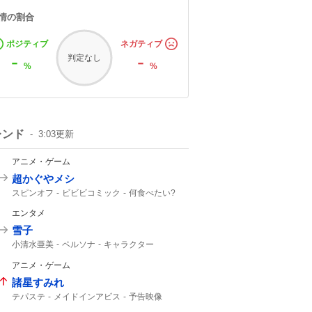
情の割合
ポジティブ
ネガティブ
-
-
判定なし
%
%
レンド
3:03
更新
アニメ・ゲーム
超かぐやメシ
スピンオフ
ビビビコミック
何食べたい?
超かぐや
0話
Web漫画
10年後
エンタメ
美味しいものを
超かぐや姫
雪子
小清水亜美
ペルソナ
キャラクター
アニメ・ゲーム
諸星すみれ
テパステ
メイドインアビス
予告映像
新キャスト