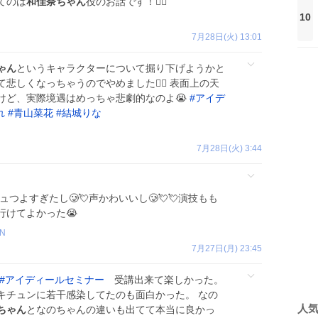
てのは
和佳奈ちゃん
役のお話です！🙇‍♂️
10
7月28日(火) 13:01
ゃん
というキャラクターについて掘り下げようかと
しくなっちゃうのでやめました🙇‍♂️ 表面上の天
けど、実際境遇はめっちゃ悲劇的なのよ😭
#
アイデ
れ
#
青山菜花
#
結城りな
7月28日(火) 3:44
ュつよすぎたし🥲💘声かわいいし🥲💘💘演技もも
に行けてよかった😭
_N
7月27日(月) 23:45
#
アイディールセミナー
受講出来て楽しかった。
キチュンに若干感染してたのも面白かった。 なの
人
ちゃん
となのちゃんの違いも出てて本当に良かっ