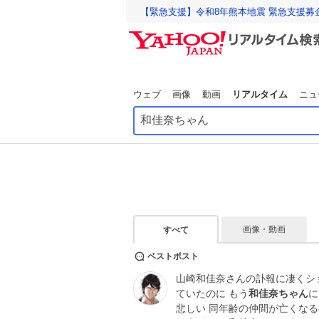
【緊急支援】令和8年熊本地震 緊急支援募
ウェブ
画像
動画
リアルタイム
ニュ
画像・動画
すべて
ベストポスト
山崎和佳奈さんの訃報に凄くシ
ていたのに もう
和佳奈ちゃん
に
悲しい 同年齢の仲間が亡くな