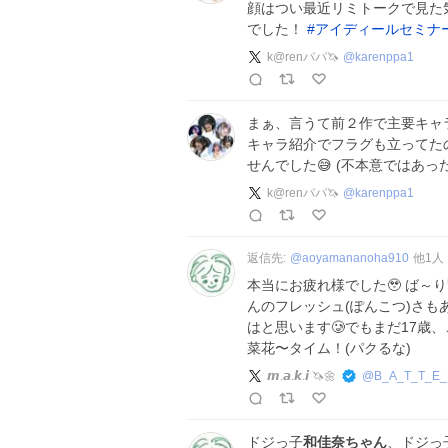
顔はつい最近リミトークで見た
でした！
#
アイディールセミナ
k@renパパ🦄
@
karenppa1
まぁ、言うて前２作で主要キャ
キャラ紹介でフラグも立ってた
せんでした😅 (不本意ではあった
k@renパパ🦄
@
karenppa1
返信先:
@
aoyamananoha910
他
1
人
本当にお疲れ様でした🥹 ば～り
んのフレッシュ(ぽんこつ)さ
はと思います🥲でもまだ17歳
菜花〜タイム！(パクるな)
𝙢.𝙖.𝙠.𝙞 🦄🌼
@
B_A_T_T_E
ドジっ子
和佳奈ちゃん
、ドジっ