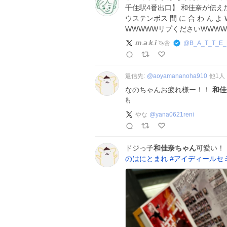
千住駅4番出口】 和佳奈が伝え
ウステンボス 間 に 合 わ ん
WWWWWリプくださいWWW
𝙢.𝙖.𝙠.𝙞 🦄🌼
@
B_A_T_T_E
返信先:
@
aoyamananoha910
他
1
人
なのちゃんお疲れ様ー！！
和佳
🫰
やな
@
yana0621reni
ドジっ子
和佳奈ちゃん
可愛い！
のはにとまれ
#
アイディールセ