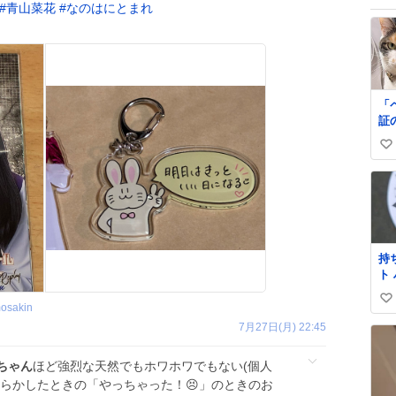
#
青山菜花
#
なのはにとまれ
「
証
く
い
ゃ
を
い
ね
数
持
ト
社
い
だ
osakin
い
7月27日(月) 22:45
ね
数
ちゃん
ほど強烈な天然でもホワホワでもない(個人
やらかしたときの「やっちゃった！😣」のときのお