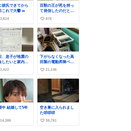
に彼氏できてから
百獣の王が死を持っ
日これで大鬱 w
て発信したのだと思
う 高温多湿が尋常で
3,624
876
い
ない日本の夏 どうか
早急に飼育の環境を
い
見直して 動物の命を
ね
護ってください…と
数
治療中のライオンが
助かりますように す
べての動物の命が護
日、息子が地震の
下がらなくなった高
られますように
金したいと家内と
田製の電動昇降ベッ
2026.7.3📷多摩動物
便局に行ったみた
ト。 メーカーから
公園にて 残念ながら
3,422
21,146
い
です。おもちゃと
は、完全に見放され
個体の識別は出来ま
買う選択肢もあっ
たんですが、 見事に
い
せん
と思うけど、自分
85歳の父が治しまし
ね
貯めてた2万円を役
た。 うちの父は、ト
数
立てて欲しい、み
ヨタカローラのボデ
なも元気になって
ィをオート生産す
しいと。家内も一
る、工業ロボットの
交際中 結婚して5年
空き巣に入られまし
に募金したので、
製作者なんですが、
た🤣🤣🤣
分も何かできたら
父が電動ベットの配
ぁと思いました。
線をハンダで修理し
14,386
38,781
い
ている横で、
い