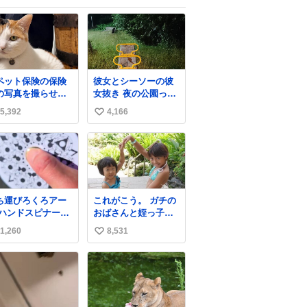
ペット保険の保険
彼女とシーソーの彼
の写真を撮らせて
女抜き 夜の公園って
れ」と頼んだらち
不審者が現れそうで
5,392
4,166
い
んと座ってポーズ
怖いんだよな
取ってくれた人
い
ね
数
ち運びろくろアー
これがこう。 ガチの
 ハンドスピナー会
おばさんと姪っ子で
の偉い人、見てく
す。 （身長抜かされ
1,260
8,531
い
さい。
ててしぬ笑） #ヤツ
ルギ12 #家族でヒロ
い
イン
ね
数