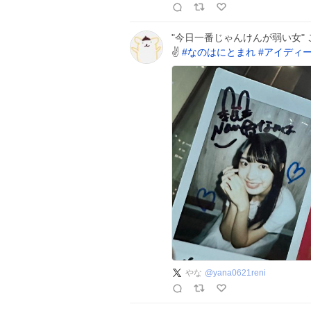
"今日一番じゃんけんが弱い女"
✌️
#
なのはにとまれ
#
アイディ
やな
@
yana0621reni