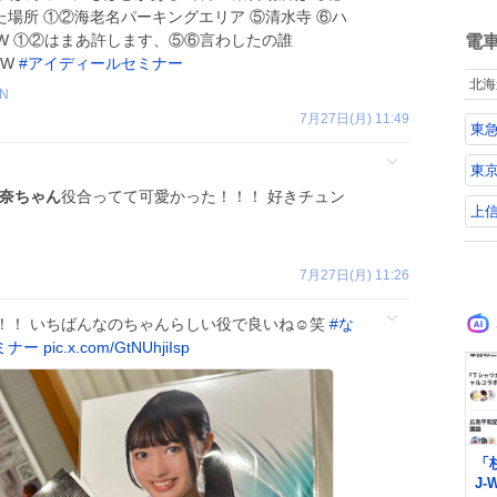
た場所 ①②海老名パーキングエリア ⑤清水寺 ⑥ハ
ね
 よ W ①②はまあ許します、⑤⑥言わしたの誰
数
電
WW
#
アイディールセミナー
北海
_N
7月27日(月) 11:49
東
東
奈ちゃん
役合ってて可愛かった！！！ 好きチュン
上
7月27日(月) 11:26
！！ いちばんなのちゃんらしい役で良いね☺️笑
#
な
ミナー
pic.x.com/GtNUhjiIsp
0
「
J‑