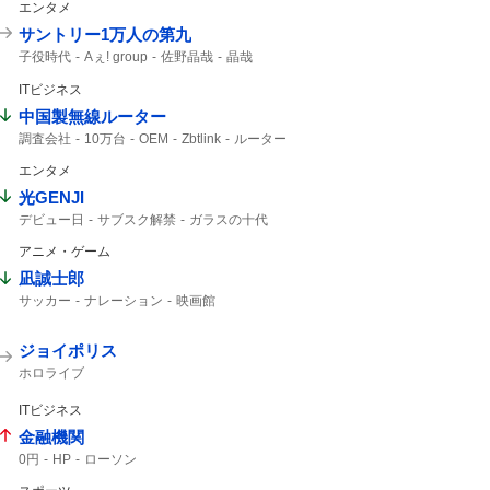
エンタメ
サントリー1万人の第九
子役時代
Aぇ! group
佐野晶哉
晶哉
ITビジネス
中国製無線ルーター
調査会社
10万台
OEM
Zbtlink
ルーター
日本経済新聞
エンタメ
光GENJI
デビュー日
サブスク解禁
ガラスの十代
ラストアルバム
40周年
サブスク
アニメ・ゲーム
デビュー
凪誠士郎
サッカー
ナレーション
映画館
ジョイポリス
ホロライブ
ITビジネス
金融機関
0円
HP
ローソン