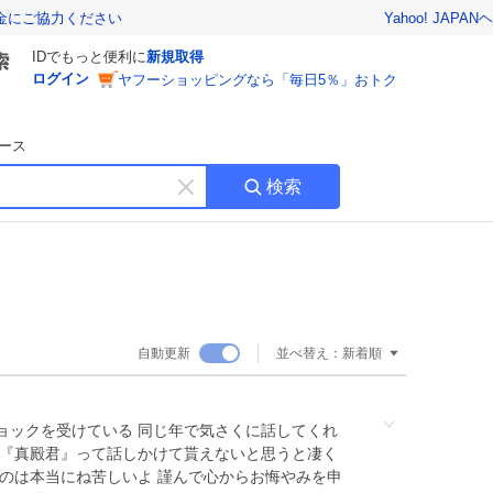
Yahoo! JAPAN
ヘ
金にご協力ください
IDでもっと便利に
新規取得
ログイン
ヤフーショッピングなら「毎日5％」おトク
ース
検索
キ
ー
ワ
ー
ド
を
消
自動更新
並べ替え：
新着順
す
ョックを受けている 同じ年で気さくに話してくれ
『真殿君』って話しかけて貰えないと思うと凄く
るのは本当にね苦しいよ 謹んで心からお悔やみを申