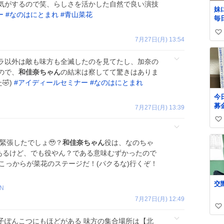
気がするので笑、らしさを活かした自然で良い演技
妹
ー
#
なのはにとまれ
#
青山菜花
毎
い
7月27日(月) 13:54
い
ね
ラ以外は敵も味方も全滅したのを見てたし、加奈の
数
ので、
和佳奈ちゃん
の結末は察してて驚きはありま
🤣)
#
アイディールセミナー
#
なのはにとまれ
今
募
7月27日(月) 13:39
郵
い
い
か
い
た
緊張したでしょ🥹？
和佳奈ちゃん
役は、なのちゃ
ね
で
もあるけど、でも役やん？である意味むずかったので
数
に
、こっからが菜花のステージだ！(パクるな)行くぞ！
ん
欲
緒
_N
自
7月27日(月) 12:49
な
い
子ぽんこつにもほどがある 味方の集合場所は【北
い