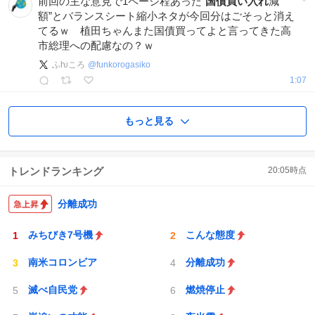
前回の主な意見で1ページ程あった”
国債買い入れ
減
額”とバランスシート縮小ネタが今回分はごそっと消え
てるｗ 植田ちゃんまた国債買ってよと言ってきた高
市総理への配慮なの？ｗ
ふƕころ
@
funkorogasiko
1:07
もっと見る
トレンドランキング
20:05
時点
分離成功
みちびき7号機
こんな態度
南米コロンビア
分離成功
滅べ自民党
燃焼停止