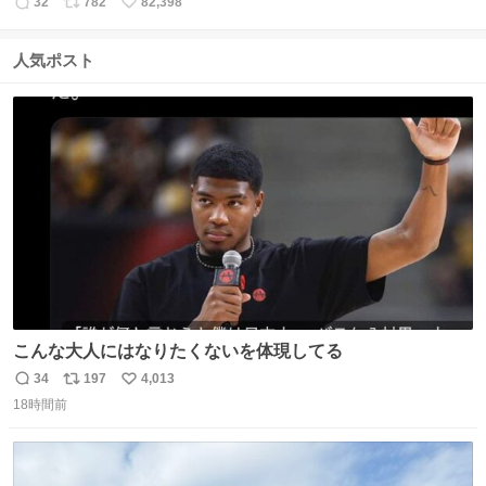
32
782
82,398
返
リ
い
信
ポ
い
数
ス
ね
人気ポスト
ト
数
数
こんな大人にはなりたくないを体現してる
34
197
4,013
返
リ
い
18時間前
信
ポ
い
数
ス
ね
ト
数
数