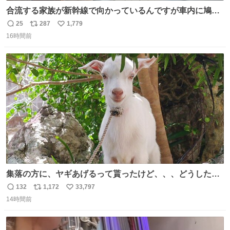
合流する家族が新幹線で向かっているんですが車内に鳩が
乗車してしまったようで 捕獲の為那須塩原で10分停止した
25
287
1,779
返
リ
い
ようで🤣無事降車👏しかし乗り継ぎが間に合わなくなって
16時間前
信
ポ
い
しまった😓
数
ス
ね
ト
数
数
集落の方に、ヤギあげるって貰ったけど、、、どうしたら
ええんかわからん。 とりあえず軒先に繋いでるけど人慣れ
132
1,172
33,797
返
リ
い
してないから、スマホの通知音でビクッてなってはる。
14時間前
信
ポ
い
数
ス
ね
ト
数