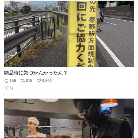
ト
数
数
納品時に気づかんかったん？
156
815
9,569
返
リ
い
1日前
信
ポ
い
数
ス
ね
ト
数
数