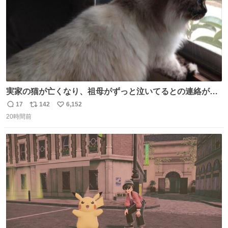
実家の猫が亡くなり、祖母がずっと泣いてるとの連絡があ
りました… 西日本豪雨の時、家族が避難する中1匹で2階に
17
142
6,152
返
リ
い
残り、怖い思いをして頑張った子だった😢私の家族を支え
20時間前
信
ポ
い
てくれて本当にありがとう✨
数
ス
ね
ト
数
数