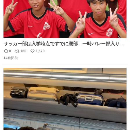
サッカー部は入学時点ですでに廃部…一時バレー部入りも
2人で復活させた伊勢原市立中沢中の柳川&宮口、合同チー
8
160
1,670
返
リ
い
ムで歩んだ3年間の集大成で全国へ
14時間前
信
ポ
い
web.gekisaka.jp/news/jryouth/d… #中学サッカー #全国中
数
ス
ね
学校サッカー大会 #全中 #ゲキサカ
ト
数
数