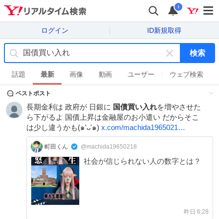
i
ログイン
ID新規取得
検索
キ
ー
話題
最新
画像
動画
ユーザー
ウェブ検索
ワ
ベストポスト
ー
ド
長期金利は 政府が 日銀に
国債買い入れ
を増やさせた
を
ら下がるよ 国債上昇は金融屋のお小遣い だからそこ
消
は少し違うかも(๑'ᴗ'๑)
x.com/machida1965021…
す
町田くん
@machida19650218
社会が信じられない人の数字とは？
昨日 6:28