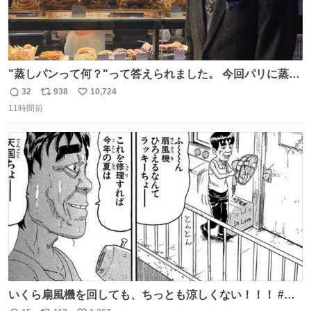
"蒸しパンって何？"って答えられました。 今回パリに蒸し
パンがなかった。😭😢
32
938
10,724
返
リ
い
11時間前
信
ポ
い
数
ス
ね
ト
数
数
いくら扇風機を回しても、ちっとも涼しくない！！！ #浦