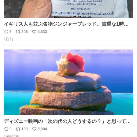
イギリス人も並ぶ名物ジンジャーブレッド。貴重な1時間
の自由時間のうち20分並んだ価値があるぐらい美味しかっ
5
206
4,833
返
リ
い
たです。
1日前
信
ポ
い
数
ス
ね
ト
数
数
ディズニー映画の「次の代の人どうするの？」と思ってし
まうもの
9
133
5,884
返
リ
い
16時間前