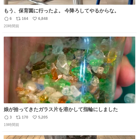
もう、保育園に行ったよ。 今降ろしてやるからな。
6
164
6,848
返
リ
い
20時間前
信
ポ
い
数
ス
ね
ト
数
数
娘が拾ってきたガラス片を溶かして指輪にしました
3
170
5,205
返
リ
い
19時間前
信
ポ
い
数
ス
ね