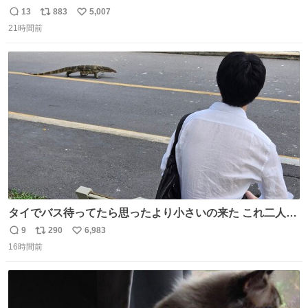
13
883
5,007
返
リ
い
21時間前
信
ポ
い
数
ス
ね
ト
数
数
タイでバス待ってたら思ったより小さいの来た これ二人行
けるか？
9
290
6,983
返
リ
い
16時間前
信
ポ
い
数
ス
ね
ト
数
数