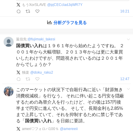
もうXorSLAVE
@
pjCECcladJqWR7Y
16:21
分析グラフを見る
返信先:
@
fujimaki_takesi
国債買い入れ
は１９６１年から始めたようですね。 ２
００１年から大幅増額、２０１３年からは更に大量買
いしたわけですが、問題視されているのは２００１年
からでしょうか？
独楽
@
doku_raku2
12:47
このマーケットの状況下で自殺行為に近い「財源無き
消費税減税」を行なう。 それに伴い起こる円安を隠蔽
するための為替介入を行ったけど、その後は157円後
半まで円安に進んでいる。 そして、長期金利も2.85%
まで上昇していて、それを抑制するために禁じ手であ
る「
国債買い入れ
」を日銀に要請。
ameri♡フォロバ100％
@
amereeii