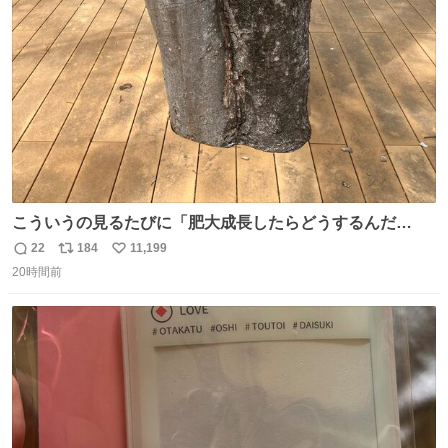
ト
数
数
こういうの見るたびに「肥大成長したらどうするんだ
ろ…」って心配になっちゃう．
22
184
11,199
返
リ
い
20時間前
信
ポ
い
数
ス
ね
ト
数
数