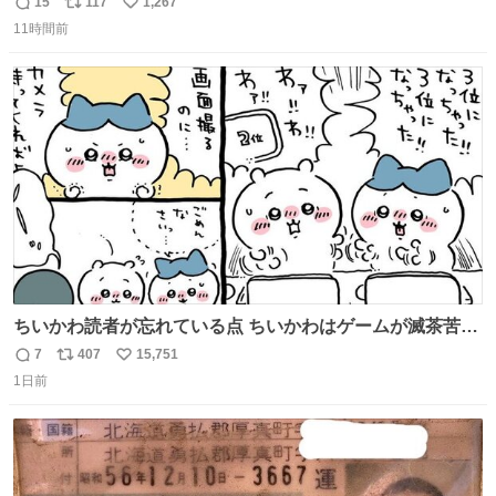
安鉄筋家族
15
117
1,267
返
リ
い
11時間前
信
ポ
い
数
ス
ね
ト
数
数
ちいかわ読者が忘れている点 ちいかわはゲームが滅茶苦茶
上手い
7
407
15,751
返
リ
い
1日前
信
ポ
い
数
ス
ね
ト
数
数