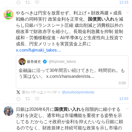
12:15
やるべきは円安を放置せず、利上げ＋財政再建＋成長
戦略の同時実行 政策金利を正常化、
国債買い入れ
を減
らし日銀バランスシート圧縮 歳出削減と消費税以外の
税改革で財政赤字を縮小し、長期金利急騰を抑制 規制
緩和・労働移動促進・AI/半導体など生産性向上投資で
成長、円安メリットを実質賃金上昇に
x.com/fujimaki_takes…
藤巻健史
@fujimaki_takesi
金融論に沿って30年間言い続けてきた。時間切れ。も
う策はない。 x.com/zhansanden/sta…
0:09
君のバディはノーバディ
@
yourbodysnobody
12:03
日銀は2026年6月に
国債買い入れ
を段階的に縮小する
方針を決定し、通常時は市場機能を重視する姿勢を示
してる だからこそ政府が金利を抑えたいなら日銀に頼
るのでなく、財政規律と持続可能な政策を示し市場の