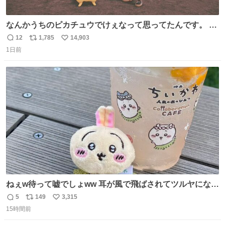
なんかうちのピカチュウでけぇなって思ってたんです。 そ
れでね、ライチュウにしたら普通のライチュウと変わらな
12
1,785
14,903
返
リ
い
いサイズになるよなって思ったんですよ。これは名案だな
1日前
信
ポ
い
と。 そしたらね、なっちゃったんですよ。 バンギラスくら
数
ス
ね
いでかいライチュウに。
ト
数
数
ねぇw待って嘘でしょww 耳が風で飛ばされてツルヤになっ
ちゃった🤭🌬️
5
149
3,315
返
リ
い
15時間前
信
ポ
い
数
ス
ね