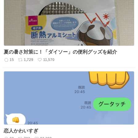
ト
数
数
夏の暑さ対策に！「ダイソー」の便利グッズを紹介
15
1,729
11,570
返
リ
い
信
ポ
い
数
ス
ね
ト
数
数
恋人かわいすぎ