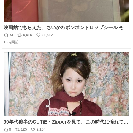
映画館でもらえた、ちいかわボンボンドロップシール その
ままキーホルダーにして使いたいって人まずキャンドゥに
34
4,416
21,812
返
リ
い
行きな 何も加工せずにキーホルダーになるケースあるか
13時間前
信
ポ
い
ら……な￼ #ちいかわ #キャンドゥ #ボンボンドロップシール
数
ス
ね
ト
数
数
90年代後半のCUTiE・Zipperを見て、この時代に憧れて
「令和」に再現した22歳🍓 身につけてるものは全て90年代
9
125
2,104
返
リ
い