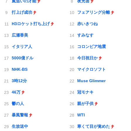
嵐追いの才能
夜光雲
打上げ成功
フェアリング分離
H3ロケット打ち上げ
赤いきつね
広瀬香美
すみなす
イタリア人
コロンビア地震
5000億ドル
今日祝日か
NHK-BS
マイクロソフト
3時12分
Muse Glimmer
46万
冠モナキ
鬱の人
親が子供
暴風警報
WTI
生放送中
寒くて目が覚めた