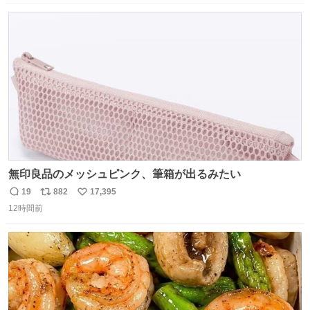
数
ス
ね
ト
数
数
無印良品のメッシュピンク、筆箱が出るみたい
19
882
17,395
返
リ
い
12時間前
信
ポ
い
数
ス
ね
ト
数
数