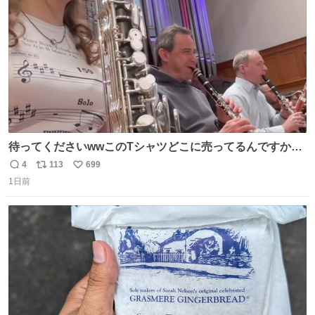
数
待ってくださいwwこのTシャツどこに売ってるんですか
www
4
113
699
返
リ
い
1日前
信
ポ
い
数
ス
ね
ト
数
数