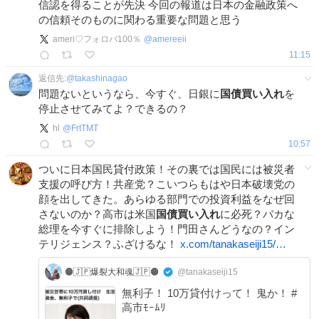
信認を得ることが先決 今回の報道は日本の金融政策へ
の信頼そのものに関わる重要な問題と思う
ameri♡フォロバ100％
@
amereeii
11:15
返信先:
@
takashinagao
問題ないというなら、今すぐ、日銀に
国債買い入れ
を
停止させてみてよ？できるの？
hl
@
FrtTMT
10:57
ついに日本国民貸付政策！その裏では国民には被災者
支援の呼び方！共産党？こいつらもはや日本破壊党の
顔を出してきた。あらゆる部門での投資利益をなぜ回
さないのか？高市は米国
国債買い入れ
に必死？バカな
総理を今すぐに排除しよう！門田さんどうなの？イン
テリジェンス？ふざけるな！
x.com/tanakaseiji15/…
🟠🇯🇵爆裂大和魂🇯🇵🟠
@tanakaseiji15
無利子！ 10万貸付けって！ 鬼か！ #
高市ﾓｰﾑﾘ