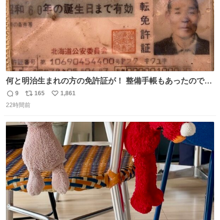
何と明治生まれの方の免許証が！ 整備手帳もあったのでこ
の方は新車で買われてるようです 住所調べても既に家はな
9
165
1,861
返
リ
い
くAIに聞いたりリサーチ力の凄い酷道仲間に調べてもらっ
22時間前
信
ポ
い
たりして辿り着きました 友人はいつかこのカブに乗って自
数
ス
ね
分の手でこの免許証を親族の方に返したいと思っていて今
ト
数
数
回実現しそうです