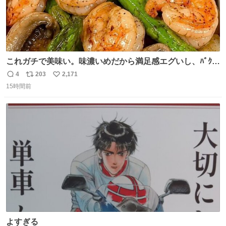
これガチで美味い。味濃いめだから満足感エグいし、ﾊﾞｸﾊﾞ
ｸ食べても低カロリーなの。(ただ次の日予定ある時は気を
4
203
2,171
返
リ
い
つけて😭)
15時間前
信
ポ
い
数
ス
ね
ト
数
数
よすぎる