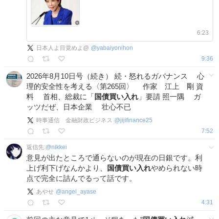
6:23
日本人よ目覚めよ@
@
yabaiyonihon
9:36
2026年8月10日号（続き） 続・怒れるガバナンス 心
理的安全性を考える〈第265回〉 作家 江上 剛 資
料 首相、総裁に「
国債買い入れ
」要請 照一隅 ガ
ッツだぜ、日本企業 壮心不已
時事通信 金融財政ビジネス
@
jijifinance25
7:52
返信先:
@
nikkei
意見が出たところで通らないのが現在の日銀です。利
上げ利下げなんかより、
国債買い入れ
やめられない時
点で完全に詰んでるって話です。
あやせ
@
angel_ayase
4:31