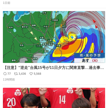
後半のお洋服❤︎
1日前
信
ポ
い
数
ス
ね
ト
数
数
【注意】“逆走”台風15号が11日夕方に関東直撃…過去事例
が少なく予想外の被害も懸念
77
3,436
5,568
返
リ
い
news.livedoor.com/lite/article_d… 台風15号はかなり珍し
11時間前
信
ポ
い
いタイプで、東海上から西に進む“逆走型”。東海上から西
数
ス
ね
に進んで上陸した台風は過去にも3例しかない。もしも、
ト
数
数
茨城県か福島県に上陸すれば初のケースとなる。