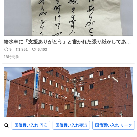
給水車に「支援ありがとう」と書かれた張り紙がしてあっ
たのだ。現地で活動する職員の疲れも少し吹き飛んだの
9
851
6,403
返
リ
い
だ。温かいお気持ち、本当にありがとうございますなのだ
18時間前
信
ポ
い
😊一日も早く日常が戻るよう、これからも心を込めて支援
数
ス
ね
を続けていくのだ💪＃米子市上下水道局 ＃給水支援
ト
数
数
国債買い入れ
円安
国債買い入れ
要請
国債買い入れ
リーク