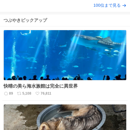
100位まで見る
つぶやきピックアップ
快晴の美ら海水族館は完全に異世界
89
5,108
76,811
返
リ
い
信
ポ
い
数
ス
ね
ト
数
数