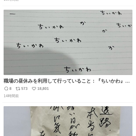
信
ポ
い
数
ス
ね
ト
数
数
職場の昼休みを利用して行っていること：『ちいかわ』の
タイトルフォントの練習
8
573
18,801
返
リ
い
14時間前
信
ポ
い
数
ス
ね
ト
数
数