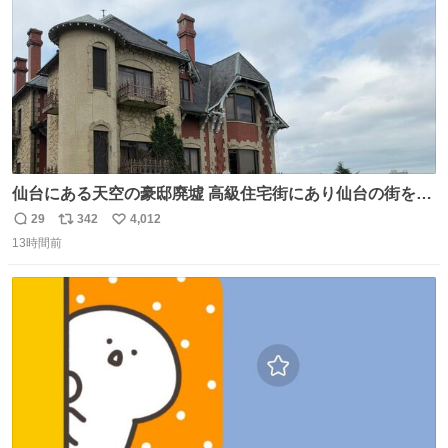
仙台にある天空の豪邸廃墟 高級住宅街にあり仙台の街を一
望できたのだろう それにしても美しい家や
29
342
4,012
返
リ
い
13時間前
信
ポ
い
数
ス
ね
ト
数
数