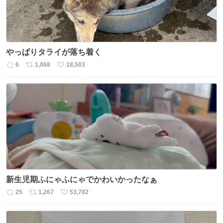
やっぱりタライが落ち着く
6
1,068
18,503
返
リ
い
信
ポ
い
数
ス
ね
ト
数
数
新生児期ふにゃふにゃでかわいかったなぁ
25
1,267
53,782
返
リ
い
信
ポ
い
数
ス
ね