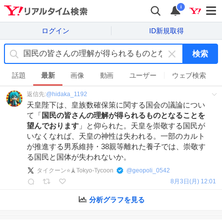
i
ログイン
ID新規取得
検索
キ
ー
話題
最新
画像
動画
ユーザー
ウェブ検索
ワ
返信先:
@
hidaka_1192
ー
天皇陛下は、皇族数確保策に関する国会の議論につい
ド
て「
国民の皆さんの理解が得られるものとなることを
を
望んでおります
」と仰られた。天皇を崇敬する国民が
消
いなくなれば、天皇の神性は失われる。一部のカルト
す
が推進する男系維持・38親等離れた養子では、崇敬す
る国民と国体が失われないか。
タイクーン⭐️🗼Tokyo-Tycoon
@
geopoli_0542
8月3日(月) 12:01
分析グラフを見る