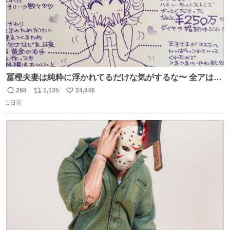
冨樫夫妻は純粋に浮かれてるだけな気がするな〜 全アはこ
こに自分の市場価値的なものを上乗せするので、 すっぴん
268
1,135
24,846
返
リ
い
＆寝起きのボサボサ頭でも「今日も可愛いね」が止まらな
1日前
信
ポ
い
い。放っておくと永遠に髪撫でてきて作業進まない()
数
ス
ね
156cm40kg、年中日焼け止めとお友達の私より綺麗な手や
ト
数
数
めてもろて とか言う