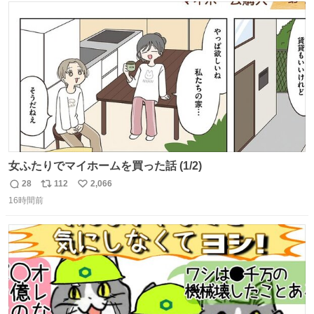
ト
数
数
女ふたりでマイホームを買った話 (1/2)
28
112
2,066
返
リ
い
16時間前
信
ポ
い
数
ス
ね
ト
数
数