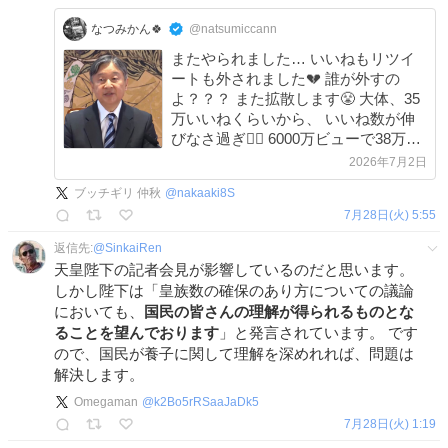
なつみかん🍀
@natsumiccann
またやられました… いいねもリツイ
ートも外されました💔 誰が外すの
よ？？？ また拡散します😤 大体、35
万いいねくらいから、 いいね数が伸
びなさ過ぎ😮‍💨 6000万ビューで38万い
いねは 少なくないですか？
2026年7月2日
ブッチギリ 仲秋
@
nakaaki8S
7月28日(火) 5:55
返信先:
@
SinkaiRen
天皇陛下の記者会見が影響しているのだと思います。
しかし陛下は「皇族数の確保のあり方についての議論
においても、
国民の皆さんの理解が得られるものとな
ることを望んでおります
」と発言されています。 です
ので、国民が養子に関して理解を深めれれば、問題は
解決します。
Omegaman
@
k2Bo5rRSaaJaDk5
7月28日(火) 1:19