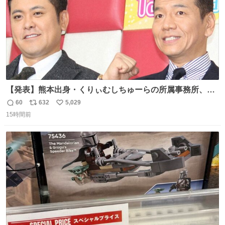
【発表】熊本出身・くりぃむしちゅーらの所属事務所、被
災地に義援金寄付 news.livedoor.com/article/detail… くり
60
632
5,029
返
リ
い
ぃむしちゅーやマツコ、有働由美子らが所属する芸能事務
15時間前
信
ポ
い
所「チャッターボックス」が7日、公式サイトを更新。熊
数
ス
ね
本地震の被災地支援のため義援金を寄付したことを公表し
ト
数
数
た。