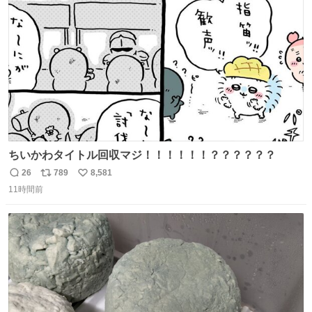
ト
数
数
ちいかわタイトル回収マジ！！！！！！？？？？？？
26
789
8,581
返
リ
い
11時間前
信
ポ
い
数
ス
ね
ト
数
数