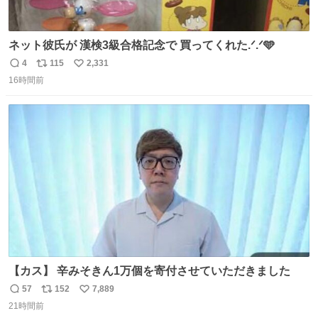
ネット彼氏が 漢検3級合格記念で 買ってくれた.ᐟ.ᐟ🩵
4
115
2,331
返
リ
い
16時間前
信
ポ
い
数
ス
ね
ト
数
数
【カス】 辛みそきん1万個を寄付させていただきました
57
152
7,889
返
リ
い
21時間前
信
ポ
い