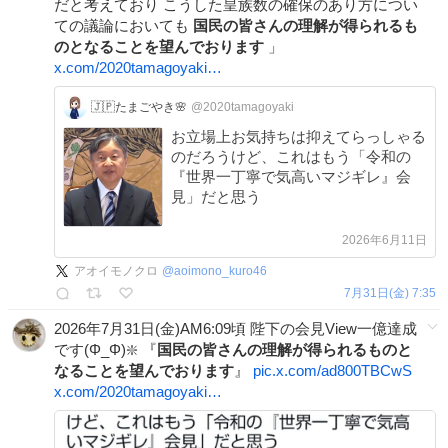
だと考えており こうした皇族数の確保のあり方につい
ての議論においても
国民の皆さんの理解が得られるも
のとなることを望んでおります
」
x.com/2020tamagoyaki…
🇯🇵たまごやき🌸
@2020tamagoyaki
お立場上お気持ちは抑えてらっしゃる
のだろうけど、これはもう「令和の
『世界一丁寧で気高いマジギレ』会
見」だと思う
2026年6月11日
アオイモノクロ
@
aoimono_kuro46
7月31日(金) 7:35
2026年7月31日(金)AM6:09頃 陛下の会見View一億達成
です(Φ_Φ)❇️ 『
国民の皆さんの理解が得られるものと
なることを望んでおります
』
pic.x.com/ad800TBCwS
x.com/2020tamagoyaki…