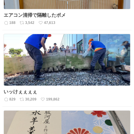
エアコン清掃で隔離したポメ
188
3,542
47,613
返
リ
い
信
ポ
い
数
ス
ね
ト
数
数
いッけぇぇぇぇ
829
30,209
199,862
返
リ
い
信
ポ
い
数
ス
ね
ト
数
数