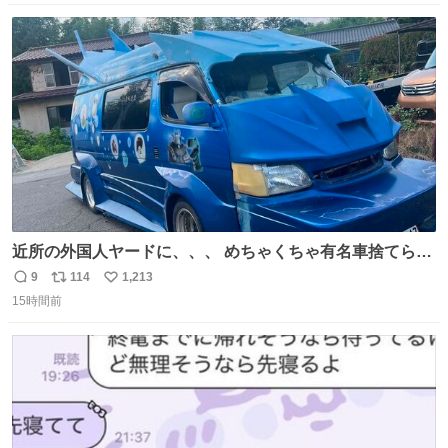
数
ス
ね
ト
数
数
近所の外国人ヤードに、、、 めちゃくちゃ有名車捨てられ
てました😭 外装ぼろぼろだし、、 中も何にも残ってない
9
114
1,213
返
リ
い
し、、 可哀想に😢😢 今まで数十年お疲れ様でした、、 #バ
15時間前
信
ポ
い
ニング #当時 #廃車 #勿体無い
数
ス
ね
ト
数
数