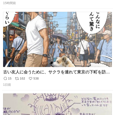
15時間前
信
ポ
い
数
ス
ね
ト
数
数
古い友人に会うために、サクラを連れて東京の下町を訪れ
た昌兵衛さん✨田舎とのギャップに驚きつつ、果たして無
15
102
538
返
リ
い
事に友人との再会を果たすことが出来るでしょうか…⁉️😳
1日前
信
ポ
い
💧 #田舎者あるある #秋田犬のいる暮らし #明日に続く
数
ス
ね
ト
数
数