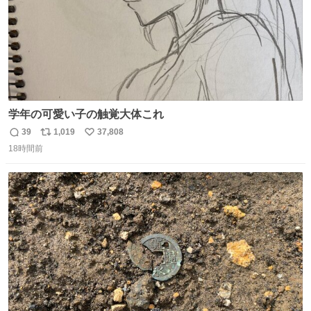
学年の可愛い子の触覚大体これ
39
1,019
37,808
返
リ
い
18時間前
信
ポ
い
数
ス
ね
ト
数
数