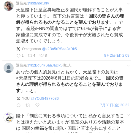
返信先:
@
kitanocurry
天皇陛下は皇室典範改正を国民が理解することが大事
と仰っています。 陛下のお言葉は「
国民の皆さんの理
解が得られるものとなることを望んでおります
。」で
す。 産経/FNNの調査ではすでに61%が養子による宮
家補強に賛成ですので、今後養子が実施されたら賛成
派増えていくでしょう。
Omegaman
@
k2Bo5rRSaaJaDk5
1
4
8
8月2日(日) 2:09
返信先:
@
k2Bo5rRSaaJaDk5
他
1
人
あなたの個人的意見はともかく、天皇陛下の意向は...
>天皇陛下は2026年6月11日の記者会見で...「
国民の皆
さんの理解が得られるものとなることを望んでおりま
す
」 ...と。
YOU
@
YOU84877086
7月31日(金) 20:32
陛下「制度に関わる事項については 私から言及するこ
とは控えたいと思いますが 皇室のあり方や活動の基本
は 国民の幸福を常に願い 国民と苦楽を共にすること