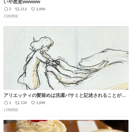
いや悪意wwwww
2
213
2,066
返
リ
い
15時間前
信
ポ
い
数
ス
ね
ト
数
数
アリエッティの髪留めは洗濯バサミと記述されることが多
いですが、もっと小さいプラスチックのクリップです。 バ
1
130
1,090
返
リ
い
ネは使いやすいように強度を調整してあるはず。
12時間前
信
ポ
い
数
ス
ね
ト
数
数