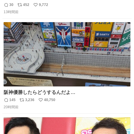
コマ漫画 #Web漫画 #漫画が読めるハッシュタグ
30
452
9,772
返
リ
い
13時間前
信
ポ
い
数
ス
ね
ト
数
数
阪神優勝したらどうするんだよ…
145
3,236
40,750
返
リ
い
20時間前
信
ポ
い
数
ス
ね
ト
数
数