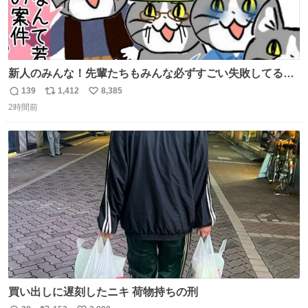
新人のみんな！先輩たちもみんな必ずすごい失敗してるか
ら、ちいさいことは気にしなくてヨシ！ #現場猫
139
1,412
8,385
返
リ
い
2時間前
信
ポ
い
数
ス
ね
ト
数
数
買い出しに遅刻したニキ 荷物持ちの刑