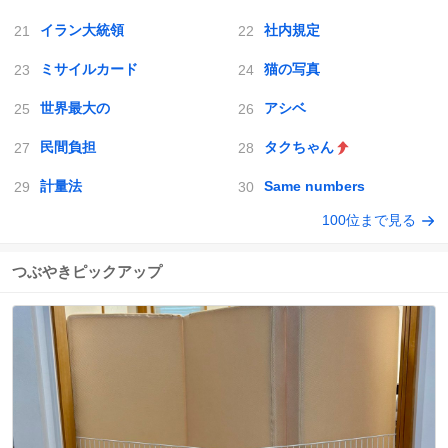
イラン大統領
社内規定
ミサイルカード
猫の写真
世界最大の
アシベ
民間負担
タクちゃん
計量法
Same numbers
100位まで見る
つぶやきピックアップ