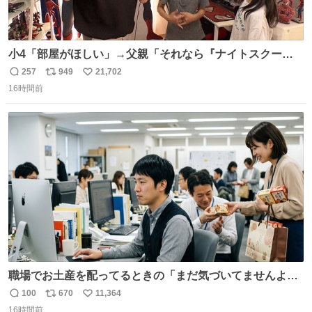
小4「部屋がほしい」→父親「それなら『ナイトスクー
プ』に言え！無理やろけどな…」
257
949
21,702
返
リ
い
oricon.co.jp/news/2472553/f… ⠀ 「父の部屋を奪いたい」
16時間前
信
ポ
い
小学4年生と妹が登場。自宅の2階には部屋が4つあるの
数
ス
ね
に、父が2部屋使い、姉妹は1部屋。文句を言うと「ナイト
ト
数
数
スクープに改造してもらえ！無理やろけどな」と
職場でお土産を配ってるときの「まだ気づいてませんよ」
的な演技が毎回シンドい。
100
670
11,364
返
リ
い
16時間前