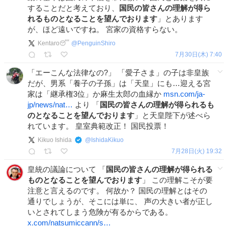
することだと考えており、
国民の皆さんの理解が得ら
れるものとなることを望んでおります
」とあります
が、ほど遠いですね。 宮家の資格すらない。
Kentaro😴
@
PenguinShiro
7月30日(木) 7:40
「エーこんな法律なの?」 「愛子さま」の子は非皇族
だが、男系「養子の子孫」は「天皇」にも…迎える宮
家は「継承権3位」か麻生太郎の血縁か
msn.com/ja-
jp/news/nat…
より 「
国民の皆さんの理解が得られるも
のとなることを望んでおります
」と天皇陛下が述べら
れています。 皇室典範改正！ 国民投票！
Kikuo Ishida
@
IshidaKikuo
7月28日(火) 19:32
皇統の議論について 「
国民の皆さんの理解が得られる
ものとなることを望んでおります
」 この理解こそが要
注意と言えるのです。 何故か？ 国民の理解とはその
通りでしょうが、そこには単に、 声の大きい者が正し
いとされてしまう危険が有るからである。
x.com/natsumiccann/s…