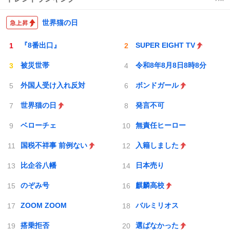
世界猫の日
『8番出口』
SUPER EIGHT TV
被災世帯
令和8年8月8日8時8分
外国人受け入れ反対
ボンドガール
世界猫の日
発言不可
ベローチェ
無責任ヒーロー
国税不祥事 前例ない
入籍しました
比企谷八幡
日本売り
のぞみ号
麒麟高校
ZOOM ZOOM
バルミリオス
搭乗拒否
選ばなかった