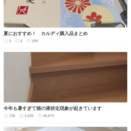
夏におすすめ！ カルディ購入品まとめ
4
6
208
返
リ
い
信
ポ
い
数
ス
ね
ト
数
数
今年も暑すぎて猫の液状化現象が起きています
138
4,296
40,675
返
リ
い
信
ポ
い
数
ス
ね