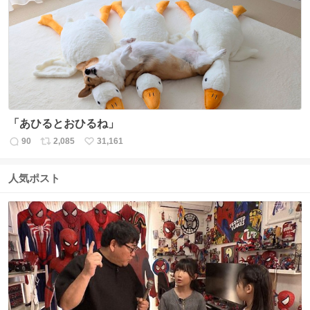
ト
数
数
「あひるとおひるね」
90
2,085
31,161
返
リ
い
信
ポ
い
数
ス
ね
人気ポスト
ト
数
数