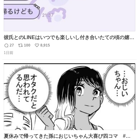
彼氏とのLINEはいつでも楽しいし付き合いたての頃の嬉し
かったLINEは無限にあるけど(同棲前は1日で各50通くらい
27
100
8,915
返
リ
い
送りあってたし)最近嬉しかったのはこれ
1日前
信
ポ
い
数
ス
ね
ト
数
数
夏休みで帰ってきた孫におじいちゃん大喜び四コマ #四