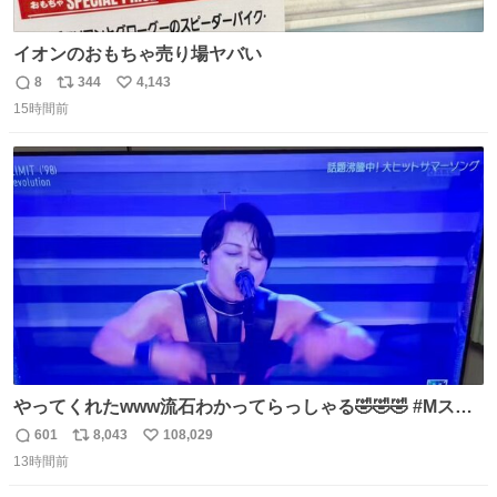
イオンのおもちゃ売り場ヤバい
8
344
4,143
返
リ
い
15時間前
信
ポ
い
数
ス
ね
ト
数
数
やってくれたwww流石わかってらっしゃる🤣🤣🤣 #Mステ
#西川貴教
601
8,043
108,029
返
リ
い
13時間前
信
ポ
い
数
ス
ね