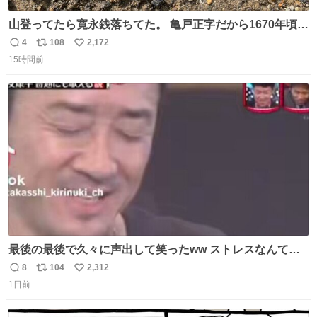
山登ってたら寛永銭落ちてた。 亀戸正字だから1670年頃に
鋳造されたもの。
4
108
2,172
返
リ
い
15時間前
信
ポ
い
数
ス
ね
ト
数
数
最後の最後で久々に声出して笑ったww ストレスなんて笑
って吹き飛ばせ！！ #水曜日のダウンタウン #大友康平
8
104
2,312
返
リ
い
1日前
信
ポ
い
数
ス
ね