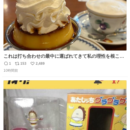
これは打ち合わせの最中に運ばれてきて私の理性を根こそ
ぎ奪い去ったプリンの写真です。
1
153
2,489
返
リ
い
10時間前
信
ポ
い
数
ス
ね
ト
数
数