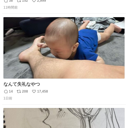
38
152
2,999
返
リ
い
11時間前
信
ポ
い
数
ス
ね
ト
数
数
なんて失礼なやつ
14
208
17,458
返
リ
い
1日前
信
ポ
い
数
ス
ね
ト
数
数