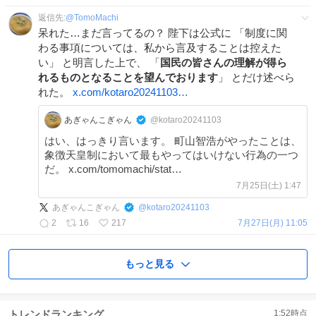
返信先:
@
TomoMachi
呆れた…まだ言ってるの？ 陛下は公式に 「制度に関
わる事項については、私から言及することは控えた
い」 と明言した上で、 「
国民の皆さんの理解が得ら
れるものとなることを望んでおります
」 とだけ述べら
れた。
x.com/kotaro20241103…
あぎゃんこぎゃん
@kotaro20241103
はい、はっきり言います。 町山智浩がやったことは、
象徴天皇制において最もやってはいけない行為の一つ
だ。 x.com/tomomachi/stat…
7月25日(土) 1:47
あぎゃんこぎゃん
@
kotaro20241103
2
16
217
7月27日(月) 11:05
もっと見る
トレンドランキング
1:52
時点