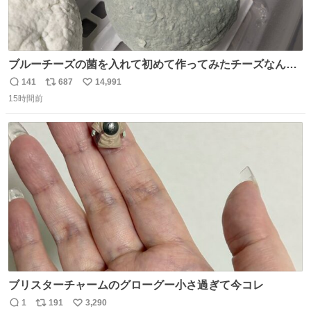
ブルーチーズの菌を入れて初めて作ってみたチーズなんだ
けど 本能でちょっとヤバいと思っちゃう見た目だな
141
687
14,991
返
リ
い
15時間前
信
ポ
い
数
ス
ね
ト
数
数
ブリスターチャームのグローグー小さ過ぎて今コレ
1
191
3,290
返
リ
い