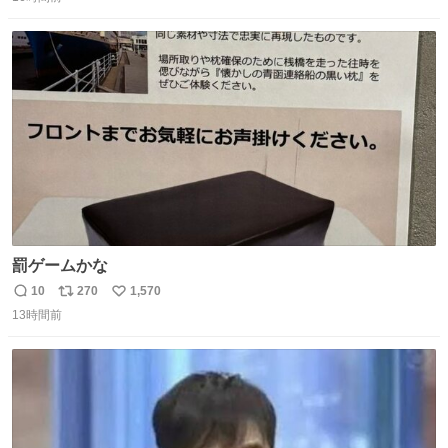
信
ポ
い
数
ス
ね
ト
数
数
罰ゲームかな
10
270
1,570
返
リ
い
13時間前
信
ポ
い
数
ス
ね
ト
数
数