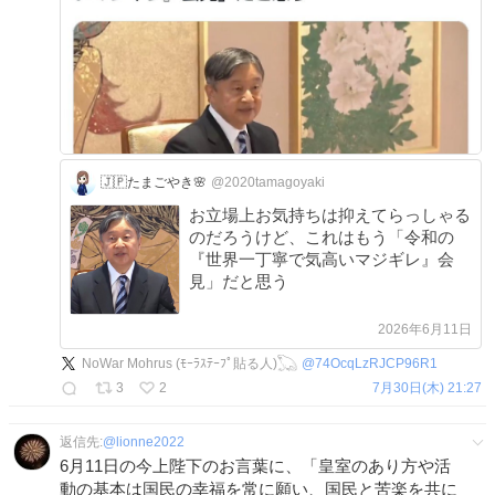
🇯🇵たまごやき🌸
@2020tamagoyaki
お立場上お気持ちは抑えてらっしゃる
のだろうけど、これはもう「令和の
『世界一丁寧で気高いマジギレ』会
見」だと思う
2026年6月11日
NoWar Mohrus (ﾓｰﾗｽﾃｰﾌﾟ貼る人)𓆏
@
74OcqLzRJCP96R1
3
2
7月30日(木) 21:27
返信先:
@
lionne2022
6月11日の今上陛下のお言葉に、「皇室のあり方や活
動の基本は国民の幸福を常に願い、国民と苦楽を共に