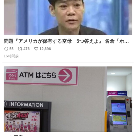
問題『アメリカが保有する空母 5つ答えよ』 名倉「ホン
マごめん、日本」
55
476
12,696
返
リ
い
16時間前
信
ポ
い
数
ス
ね
ト
数
数