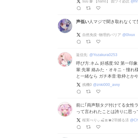
suu 📘 【nano】 固ツイ必読
@
h
声低い
人マジで聞き取れなくて
自然免疫･物理的バリア
@
0lvux
返信先:
@
Yozakura0253
呼び方:ネム 好感度:92 第一印象
輩:先輩 絡みた・オキニ・憧れ様
と一緒なら ガチ本音:歌枠とか
残機0
@
znki000_avvy
前に｢両声類タグ付けてる女性
って言われたことは誇りに思っ
桜実べりぃ🍒🎀🫐2羽捕る済
@
Ch