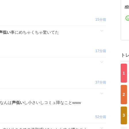
感
15分前
声低い
事にめちゃくちゃ驚いてた
17分前
ト
1
37分前
2
配なんは
声低い
し小さいしコミュ障なことwww
3
52分前