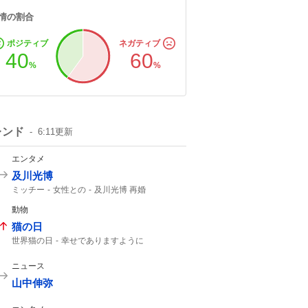
情の割合
ポジティブ
ネガティブ
40
60
%
%
レンド
6:11
更新
エンタメ
及川光博
ミッチー
女性との
及川光博 再婚
一般女性
幼稚園の運動会
一般の方と
動物
俳優として
56歳
猫の日
世界猫の日
幸せでありますように
今日は何の日?
ニュース
山中伸弥