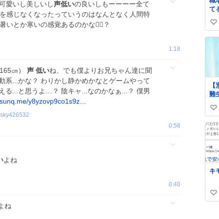
職
🩵可愛いし美しいし
声低い
の良いしもーーーー全て
て
みを感じなくなったっていうのはなんとなく人間特
づ
いとか寒いの感覚あるのかな😵‍💫？
い
な
い
い
ね
1:18
数
165㎝）
声
低い
ね、でも僕よりお兄ちゃん達に聞
動系...かな？ わりかし静かめかなとゲームやって
【
る...と思うよ…？ 陰キャ...なのかなぁ...？ 僕男
難
sunq.me/y8yzovp9co1s9z…
れ
い
の
esky426532
ッ
い
0:58
さ
ね
た
数
い
よね
キ
0:40
い
よね
い
ね