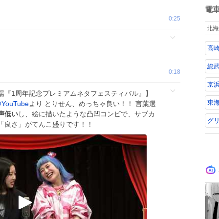
数
電
0:25
北海
高
総武
0:18
京
場『1周年記念プレミアムネタフェスティバル』】
東海
YouTube
より とりせん、めっちゃ良い！！ 言葉選
声低い
し、絵に描いたような凸凹コンビで、サブカ
グ
「良さ」がてんこ盛りです！！