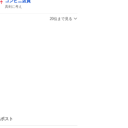
コンビニ店員
真剣に考え
20位まで見る
気ポスト