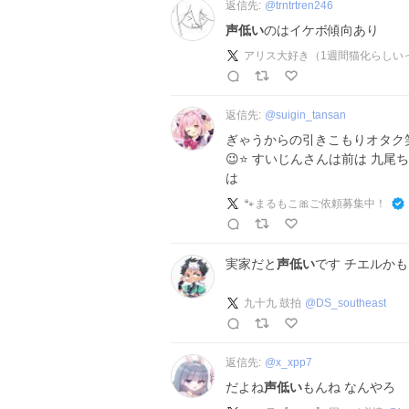
返信先:
@
trntrtren246
声低い
のはイケボ傾向あり
アリス大好き（1週間猫化らしい
返信先:
@
suigin_tansan
ぎゃうからの引きこもりオタク
😉⭐ すいじんさんは前は 九
は
🐾まるもこ🎀ご依頼募集中！
実家だと
声低い
です チエルか
九十九 鼓拍
@
DS_southeast
返信先:
@
x_xpp7
だよね
声低い
もんね なんやろ