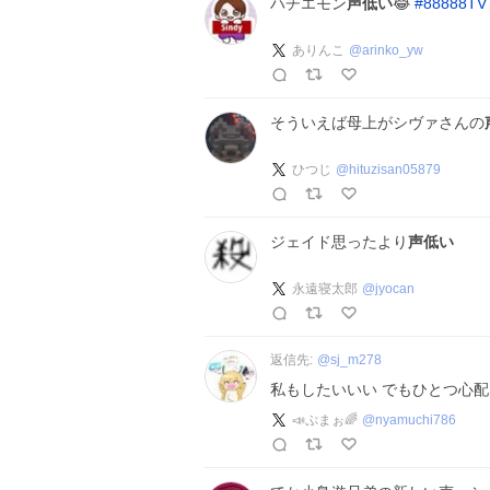
ハチエモン
声低い
😂
#
88888TV
ありんこ
@
arinko_yw
そういえば母上がシヴァさんの
ひつじ
@
hituzisan05879
ジェイド思ったより
声低い
永遠寝太郎
@
jyocan
返信先:
@
sj_m278
私もしたいいい でもひとつ心
📣ぷまぉ🌈
@
nyamuchi786