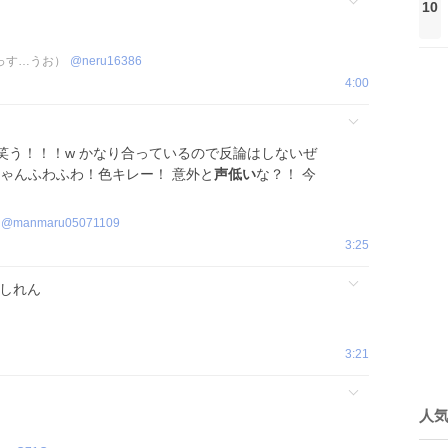
10
っす…うお）
@
neru16386
4:00
笑う！！！w かなり合っているので反論はしないぜ
尾ちゃんふわふわ！色キレー！ 意外と
声低い
な？！ 今
@
manmaru05071109
3:25
もしれん
3:21
人