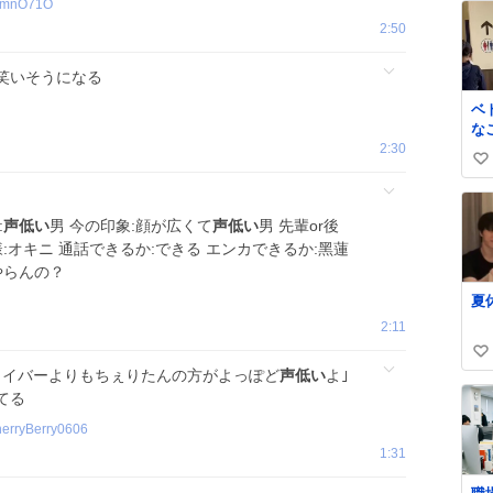
rmnO71O
2:50
笑いそうになる
ベ
な
2:30
ま
い
る
！
い
対
ね
:
声低い
男 今の印象:顔が広くて
声低い
男 先輩or後
ん
数
ブ
:オキニ 通話できるか:できる エンカできるか:黑蓮
ww
やらんの？
夏
2:11
い
ライバーよりもちぇりたんの方がよっぽど
声低い
よ｣
い
てる
ね
erryBerry0606
数
1:31