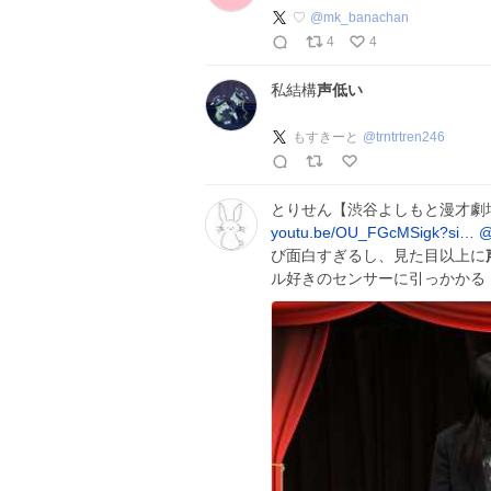
♡
@
mk_banachan
4
4
私結構
声低い
もすきーと
@
trntrtren246
とりせん【渋谷よしもと漫才劇
youtu.be/OU_FGcMSigk?si…
@
び面白すぎるし、見た目以上に
ル好きのセンサーに引っかかる