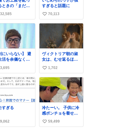
場でお土産を配っ
いじめられっ子が強
るときの「まだ気
すぎると話題に
いてませんよ」的
32,585
70,113
い
演技が毎回シンド
。
い
ね
数
別にいらない】 避
ヴィクトリア朝の淑
生活を余儀なくさ
女は、むせ返るほど
ている子どもたち
大量の香水を身につ
3,695
1,702
い
ためにヒカキンボ
けるものではないと
クス1000個を寄付
されていた。それで
い
せていただきまし
も香水は、髪や肌の
ね
手入れと同じくら
数
い、ヴィクトリア朝
の女性達の美容習慣
に欠かせないものだ
モすぎる
冷たーい。 子供に冷
った。 当時の香水
感ポンチョを着せて
は、現在私たちが知
あげたら大はしゃぎ
る香水よりも単純な
9,062
59,499
い
で喜んでくれまし
組成で、その大部分
た。 こんな素敵な代
い
は薔薇、菫、ベルガ
物を提供してくれた
モット、
ね