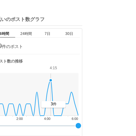
低いの
ポスト数グラフ
6時間
24時間
7日
30日
9
件のポスト
スト数の推移
4:15
3
件
2:00
4:00
6:00