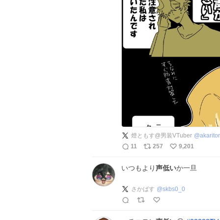
燈ともす@男装VTuber
@
akarit
11
257
9,201
いつもより
声低い
か一旦
さかばす
@
skbs0_0