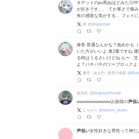
オデットのpv死ぬほどみた😵‍💫
が好きです、、 てか寒さで痛
有の感覚な気がする… フェイに暑
咲
@
smgalchan
身長 普通なんかな？低めかも（
いた方がいいよ 奥2重ですね 運
る時はうるさいけどね ん〜...甘え
よ？バチバチのツーブロックよ
蒼空（あおP）@穹の色彩
@
Blu
返信先:
@
daigokyuPrivate
wwwwwwwwwwwお姫様の
声低
しゃけ⚔️
@
salmon_shaku
声低い
女性好きな男性って神だ