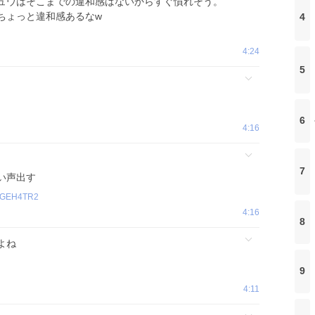
ュウはそこまでの違和感はないからすぐ慣れそう。
ちょっと違和感あるなw
4
4:24
5
6
4:16
7
い声出す
eGEH4TR2
4:16
8
よね
9
4:11