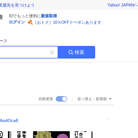
Yahoo! JAPAN
ヘ
支援先を見つけよう
IDでもっと便利に
新規取得
ログイン
［おトク］10％OFFクーポンあります
ース
検索
キ
ー
ワ
ー
ド
を
消
自動更新
並べ替え：
新着順
す
rVAodOca8