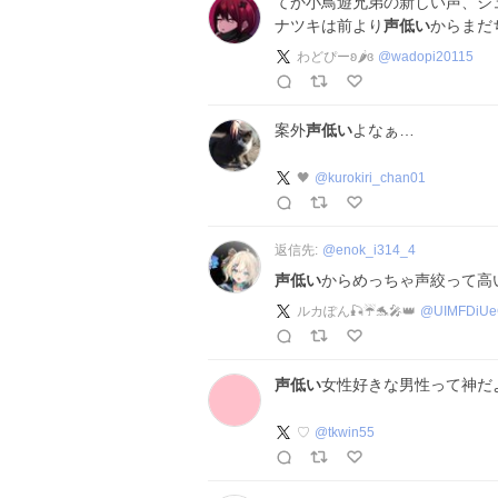
てか小鳥遊兄弟の新しい声、シ
ナツキは前より
声低い
からまだ
わどぴーʚ🌶ɞ
@
wadopi20115
案外
声低い
よなぁ…
🖤
@
kurokiri_chan01
返信先:
@
enok_i314_4
声低い
からめっちゃ声絞って高
ルカぽん🎣☔🐬🎤👑
@
UIMFDiU
声低い
女性好きな男性って神だ
♡
@
tkwin55