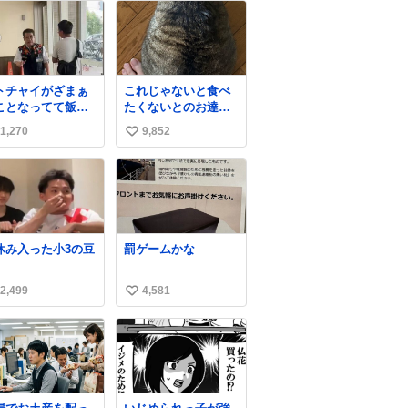
トチャイがざまぁ
これじゃないと食べ
ことなってて飯う
たくないとのお達し
すぎ
だったので、しっぽ
1,270
9,852
い
〜〜〜！！！！！
置き場係になってい
！！ 店員さんの神
る
い
応によって先頭並
ね
でたのに列からハ
数
られてた
wwwwwwwwww
休み入った小3の豆
罰ゲームかな
2,499
4,581
い
い
ね
数