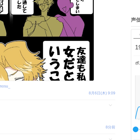
声
1
ポ
omosu_
8月6日(木) 9:09
8分前