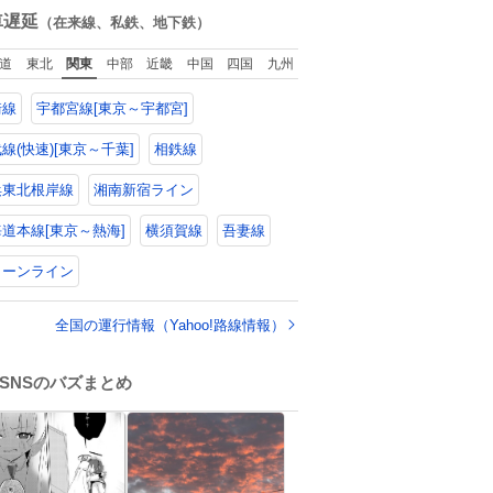
山口県の恩師に感
数
車遅延
（在来線、私鉄、地下鉄）
謝。
道
東北
関東
中部
近畿
中国
四国
九州
崎線
宇都宮線[東京～宇都宮]
線(快速)[東京～千葉]
相鉄線
浜東北根岸線
湘南新宿ライン
道本線[東京～熱海]
横須賀線
吾妻線
リーンライン
全国の運行情報（Yahoo!路線情報）
SNSのバズまとめ