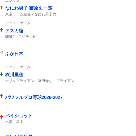
エンタメ
なにわ男子 藤原丈一郎
東京ドーム主催
なにわ男子の
楽天イーグルス
東京ドームで
なにわ男子
アニメ・ゲーム
東京ドーム
アスカ編
朝9時
フジテレビ
ふか日常
アニメ・ゲーム
衣川里佳
ナリタブライアン
冨田せな
ブライアン
ウマ娘
一般男性
パワフルプロ野球2026-2027
ペイショット
木實
唐山