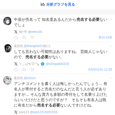
分析グラフを見る
中居が売名って 知名度あるんだから
売名する必要
ない
でしょ
桜×空
@
mtms30
昨日 4:08
返信先:
@
diangelo01
他
1
人
しても言わない可能性はありますね。 芸能人じゃない
ので、
売名する必要
がない。
てぃば٩(ˊᗜˋ*)و
@
shinya800220
8月5日(水) 12:28
返信先:
@
oricon
アンチコメントを書く人は悔しかったんでしょう… 有
名人が寄付すると売名だのなんだと言う人が必ずあり
ますが… そんな貴方も多額の寄付をして名乗り上げた
らいいだけだと思うのですが？ そもそも有名人は既
に有名だから
売名する必要
ないんですけどね。
sisi123
@
sisi12315051556