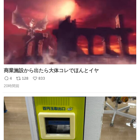
たから何？と思って口から出したら自分の歯wwwwww セ
ト
数
数
イレーンの呪いじゃん😭
商業施設から出たら大体コレでほんとイヤ
4
128
833
返
リ
い
20時間前
信
ポ
い
数
ス
ね
ト
数
数