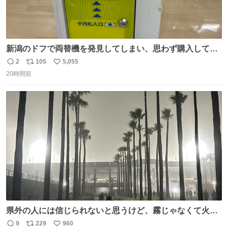
新潟のドフで両替機を発見してしまい、思わず購入してし
まい大阪に発送するイベントが発生
2
105
5,055
返
リ
い
20時間前
信
ポ
い
数
ス
ね
ト
数
数
県外の人には信じられないと思うけど、霧じゃなくて火山
灰です🌋 #桜島
9
229
960