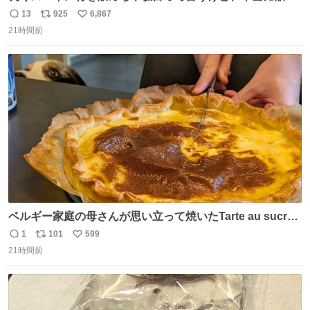
ちゃ行けないのはスペィン村ホテル🏛🏨 だってロビーから
13
925
6,867
返
リ
い
中庭抜けるだけでこの有様🤩 ディズニーホテル泊まってる
21時間前
信
ポ
い
場所じゃない。 5年振りの志摩スペイン村パルケエスパー
数
ス
ね
ニャは益々素晴らしい場所になってる
ト
数
数
ベルギー家庭の母さんが思い立って焼いたTarte au sucre
は「砂糖のケーキ」。パイ生地に砂糖をたっぷり振りか
1
101
599
返
リ
い
け、クリームと卵の液を注いで焼くだけ。溶けた砂糖はね
21時間前
信
ポ
い
っとり甘い層になり、懐かしい味。「フランス北部とベル
数
ス
ね
ギーのだよ」というこれ、素朴な焼菓子に見えてナポレオ
ト
数
数
ン戦争の歴史があった。