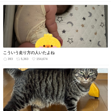
こういう走り方の人いたよね
393
5,363
154,674
返
リ
い
信
ポ
い
数
ス
ね
ト
数
数