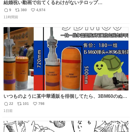
結婚祝い動画で出てくるわけがないテロップ
youtu.be/4pJ7U22AYtw
9
380
4,974
返
リ
い
11時間前
信
ポ
い
数
ス
ね
ト
数
数
いつものように某中華通販を徘徊してたら、3BM60のぬい
ぐるみを発見してしまった…。
22
101
798
返
リ
い
1日前
信
ポ
い
数
ス
ね
ト
数
数