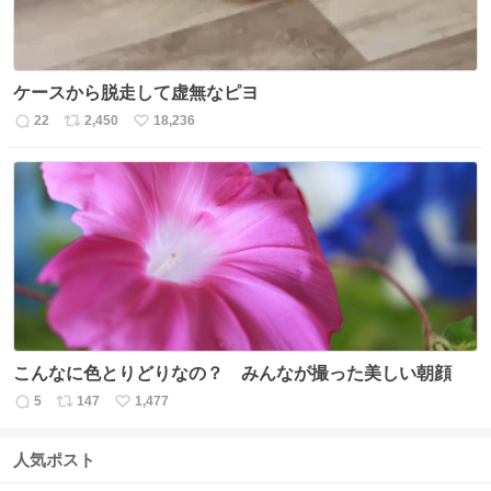
ケースから脱走して虚無なピヨ
22
2,450
18,236
返
リ
い
信
ポ
い
数
ス
ね
ト
数
数
こんなに色とりどりなの？ みんなが撮った美しい朝顔
5
147
1,477
返
リ
い
信
ポ
い
数
ス
ね
人気ポスト
ト
数