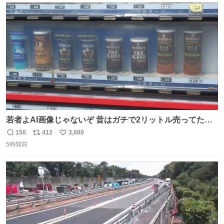
数
若者よAI画像じゃないぞ 昔はガチで2リットル売ってたん
やでw
150
412
3,080
返
リ
い
5時間前
信
ポ
い
数
ス
ね
ト
数
数