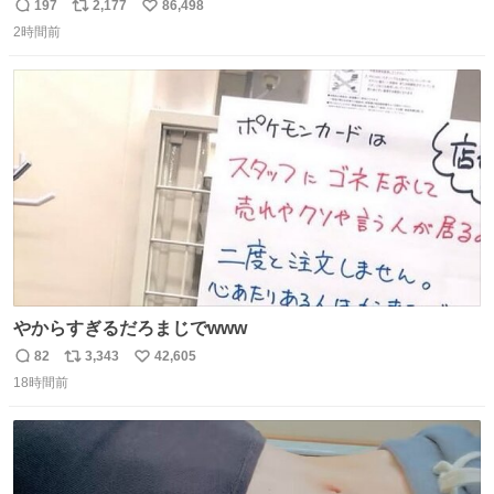
197
2,177
86,498
返
リ
い
2時間前
信
ポ
い
数
ス
ね
ト
数
数
やからすぎるだろまじでwww
82
3,343
42,605
返
リ
い
18時間前
信
ポ
い
数
ス
ね
ト
数
数