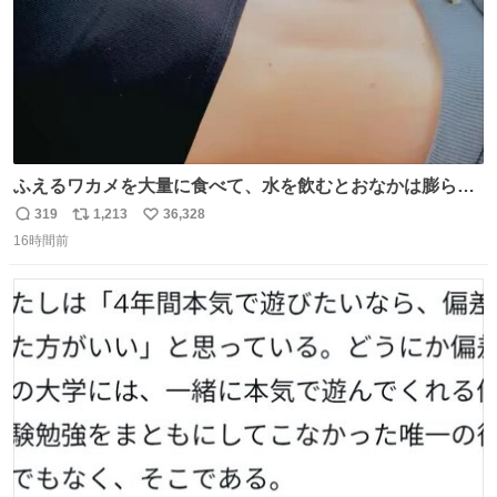
ふえるワカメを大量に食べて、水を飲むとおなかは膨ら
む・・・・！？ ⚠️よい子は絶対マネしないでね⚠️ #夏休み
319
1,213
36,328
返
リ
い
の自由研究
16時間前
信
ポ
い
数
ス
ね
ト
数
数