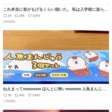
これ本当に首がもげるくらい頷いた。 私は入学前に送られ
てきた、大学のサークル紹介冊子を見た時点で終わりを感
24
288
4,054
返
リ
い
じたので、女子大でもないくせに偏差値の高い大学のイン
20時間前
信
ポ
い
カレサークルに突撃して所属するという奇行で事なきを得
数
ス
ね
た。 高偏差値に行けないならせめてそれくらいした方が予
ト
数
数
後がいいです。 https://t.co/9nMHIrETkw
ねえまってwwwwww ほんとに怖いwwwww 人魚まんじゅ
う買ってきたから私も永遠のいのちを…ぐへへ…と思いな
39
601
9,641
返
リ
い
がら1つ食べたら 奥歯欠けたんだけど！！！！？？？ しか
17時間前
信
ポ
い
もガッツリ😭 まんじゅうだよ？？？？？？ ガリッて言っ
数
ス
ね