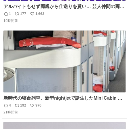
アルバイトもせず両親から仕送りを貰い… 芸人仲間の両親
のスネまでかじる!? ドンデコルテ銀次⚡️ 無料見逃し配信は
1
177
1,663
返
リ
い
こちらから ▶︎abema.go.link/gBLVb ◤しくじり先生
19時間前
信
ポ
い
ABEMAにて毎週最新話無料配信中◢ @10000nabe
数
ス
ね
@akmllube0617
ト
数
数
新時代の寝台列車、新型nightjetで誕生したMini Cabin ま
さに走るカプセルホテルといった感じで、一人旅で利用す
4
192
970
返
リ
い
るのにはちょうどいい設備。 他の人も言ってましたが、サ
21時間前
信
ポ
い
ンライズの後継に欲しい…
数
ス
ね
ト
数