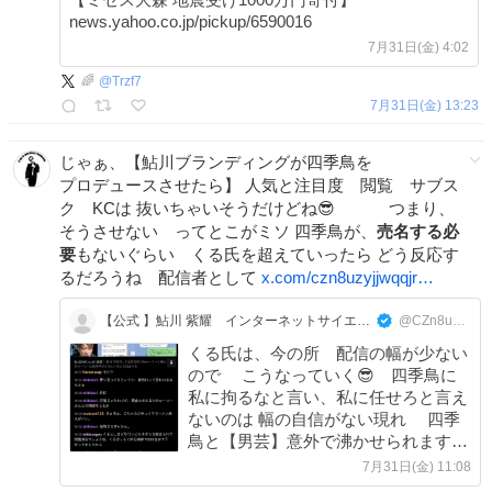
news.yahoo.co.jp/pickup/6590016
7月31日(金) 4:02
🌈
@
Trzf7
7月31日(金) 13:23
じゃぁ、【鮎川ブランディングが四季鳥を
プロデュースさせたら】 人気と注目度 閲覧 サブス
ク KCは 抜いちゃいそうだけどね😎 つまり、
そうさせない ってとこがミソ 四季鳥が、
売名する必
要
もないぐらい くる氏を超えていったら どう反応す
るだろうね 配信者として
x.com/czn8uzyjjwqqjr…
【公式 】鮎川 紫耀 インターネットサイエンティスト Mr.クリーン スピリスト
@CZn8uZyJJwQQJra
くる氏は、今の所 配信の幅が少ない
ので こうなっていく😎 四季鳥に
私に拘るなと言い、私に任せろと言え
ないのは 幅の自信がない現れ 四季
鳥と【男芸】意外で沸かせられますか
な？ それと彼女には、人のプロデュ
7月31日(金) 11:08
ース力は無い x.com/czn8uzyjjwqqjr…