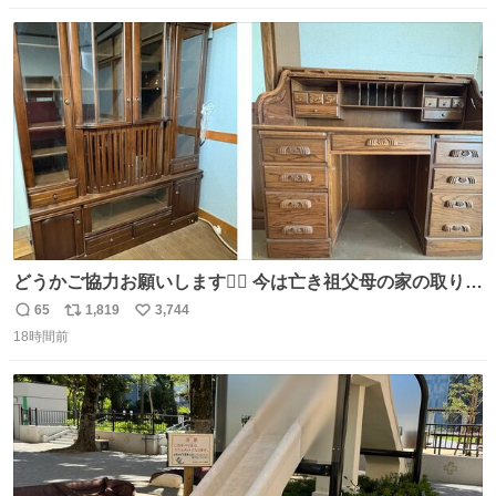
数
ス
ね
ト
数
数
どうかご協力お願いします🙇‍♂️ 今は亡き祖父母の家の取り壊
しが決まり、どうしても処分して欲しくない食器棚と机の
65
1,819
3,744
返
リ
い
引き取り手を探しております この2つは私の祖母が当初一
18時間前
信
ポ
い
目惚れで購入したもので、祖母はc型肝炎で58歳という若
数
ス
ね
さで亡くなりましたが、この家具達をとても大切にしてお
ト
数
数
りました 続く↓