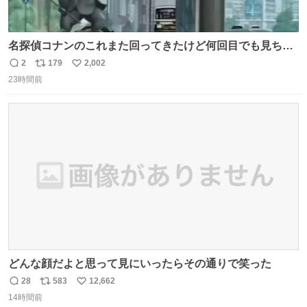
名探偵コナンのこれまた回ってきたけど何回目でも見ちゃ
う魔力あるのよな
2
179
2,002
返
リ
い
23時間前
信
ポ
い
数
ス
ね
ト
数
数
どんな顔だよと思って見にいったらその通りで笑った
28
583
12,662
返
リ
い
14時間前
信
ポ
い