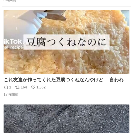
8時間前
信
ポ
い
数
ス
ね
ト
数
数
これ友達が作ってくれた豆腐つくねなんやけど… 言われる
まで豆腐って気づかなかった🤣✨ふわふわで食べ応えある
1
164
1,362
返
リ
い
し普通につくねより好きかもしれん🥹🤍 ダイエット中でも
17時間前
信
ポ
い
罪悪感なく食べられるの最高👇
数
ス
ね
ト
数
数