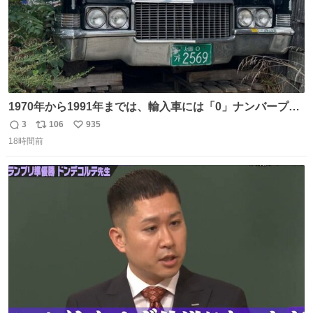
1970年から1991年までは、輸入車には「0」ナンバープレ
ートが使用されていました。 その後、この制度は廃止さ
3
106
935
返
リ
い
れ、すべての「0」ナンバープレートは抹消・無効化され
18時間前
信
ポ
い
ました。 ところが最近、その「0」ナンバープレートを装
数
ス
ね
着した車両が発見されました。 今でも残っていること自体
ト
数
数
が奇跡です……。