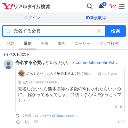
i
ログイン
ID新規取得
検索
キ
ー
話題
最新
画像
動画
ユーザー
ウェブ検索
ワ
ベストポスト
ー
ド
売名する必要
はないんだが。
x.com/odo6tame5ro/st…
を
消
🍤あまえびしもろく🐦🐶🦎🌸⚓️🇯🇵🇹🇼🇳🇿🐯
@odo6tame5ro
す
返信先:@
fukushimasatou1
売名したいなら熊本県等へ多額の寄付されたらいいの
に。 儲かってるんでしょ、弁護士さん😏 #がっちりマ
ンデー
0:16
福神漬コロッケ(千)
@
cinqcroquettes
4:35