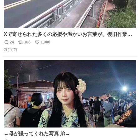
Xで寄せられた多くの応援や温かいお言葉が、復旧作業に
携わる社員の大きな励みとなっております。ありがとうご
24
386
1,900
返
リ
い
ざいます。 九州道
2時間前
信
ポ
い
数
ス
ね
ト
数
数
←母が撮ってくれた写真 弟→