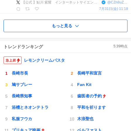
【公式 】鮎川 紫耀 インターネットサイエンティスト Mr.クリーン スピリスト
@
CZn8uZyJJwQQJra
7月31日(金) 11:18
もっと見る
トレンドランキング
5:39
時点
レモンクリームパスタ
長崎市長
長崎平和宣言
鳩サブレー
Fan Kit
長崎県知事
歯医者の予約
浴槽とネオンテトラ
平和を祈ります
私服フウカ
木浪聖也
プリキュア映画
ベルファスト