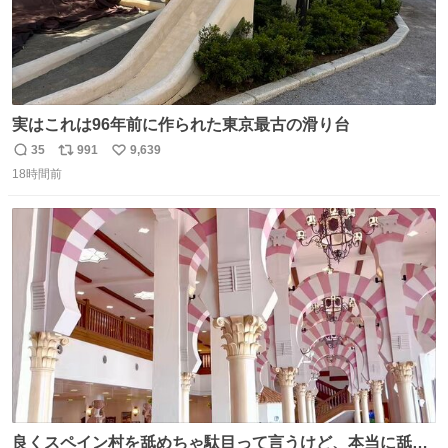
実はこれは96年前に作られた東京最古の滑り台
35
991
9,639
返
リ
い
18時間前
信
ポ
い
数
ス
ね
ト
数
数
良くスペイン村を舐めちゃ駄目って言うけど、本当に舐め