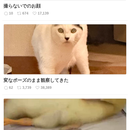
撮らないでのお顔
10
674
17,139
返
リ
い
信
ポ
い
数
ス
ね
ト
数
数
変なポーズのまま観察してきた
62
3,739
38,389
返
リ
い
信
ポ
い
数
ス
ね
ト
数
数