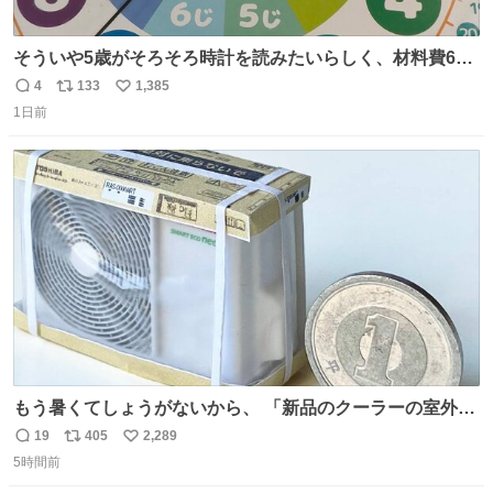
そういや5歳がそろそろ時計を読みたいらしく、材料費600
円で作れる知育時計作ってみた！ めっちゃ簡単！ ありがと
4
133
1,385
返
リ
い
う先人！
1日前
信
ポ
い
数
ス
ね
ト
数
数
もう暑くてしょうがないから、 「新品のクーラーの室外機
のミニチュア」 でも見ていってよ
19
405
2,289
返
リ
い
5時間前
信
ポ
い
数
ス
ね