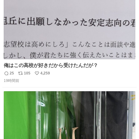
数
俺はこの高校が好きだから受けたんだが？
25
105
4,259
返
リ
い
19時間前
信
ポ
い
数
ス
ね
ト
数
数