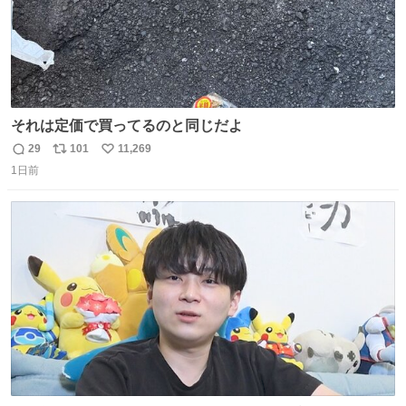
それは定価で買ってるのと同じだよ
29
101
11,269
返
リ
い
1日前
信
ポ
い
数
ス
ね
ト
数
数