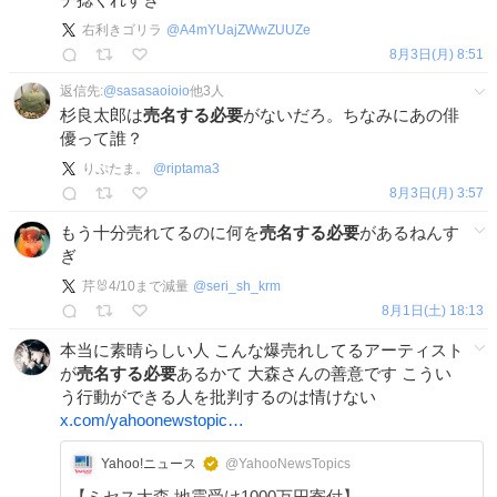
右利きゴリラ
@
A4mYUajZWwZUUZe
8月3日(月) 8:51
返信先:
@
sasasaoioio
他
3
人
杉良太郎は
売名する必要
がないだろ。ちなみにあの俳
優って誰？
りぷたま。
@
riptama3
8月3日(月) 3:57
もう十分売れてるのに何を
売名する必要
があるねんす
ぎ
芹🐰4/10まで減量
@
seri_sh_krm
8月1日(土) 18:13
本当に素晴らしい人 こんな爆売れしてるアーティスト
が
売名する必要
あるかて 大森さんの善意です こうい
う行動ができる人を批判するのは情けない
x.com/yahoonewstopic…
Yahoo!ニュース
@YahooNewsTopics
【ミセス大森 地震受け1000万円寄付】