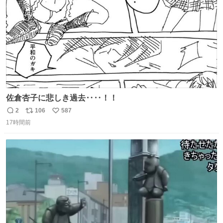
佐倉杏子に悲しき過去‥‥！！
2
106
587
返
リ
い
17時間前
信
ポ
い
数
ス
ね
ト
数
数