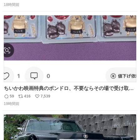
返
リ
い
18時間前
信
ポ
い
数
ス
ね
ト
数
数
ちいかわ映画特典のボンドロ、不要ならその場で受け取り
辞退すれば良いのに白々しい
59
416
7,539
返
リ
い
19時間前
信
ポ
い
数
ス
ね
ト
数
数