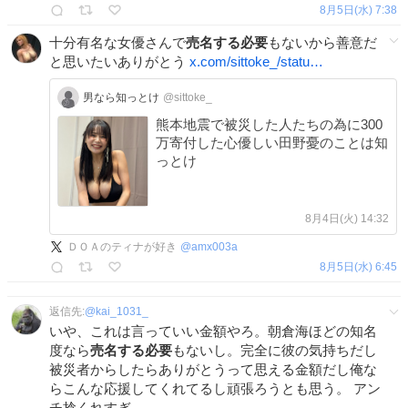
8月5日(水) 7:38
十分有名な女優さんで
売名する必要
もないから善意だ
と思いたいありがとう
x.com/sittoke_/statu…
男なら知っとけ
@sittoke_
熊本地震で被災した人たちの為に300
万寄付した心優しい田野憂のことは知
っとけ
8月4日(火) 14:32
ＤＯＡのティナが好き
@
amx003a
8月5日(水) 6:45
返信先:
@
kai_1031_
いや、これは言っていい金額やろ。朝倉海ほどの知名
度なら
売名する必要
もないし。完全に彼の気持ちだし
被災者からしたらありがとうって思える金額だし俺な
らこんな応援してくれてるし頑張ろうとも思う。 アン
チ捻くれすぎ