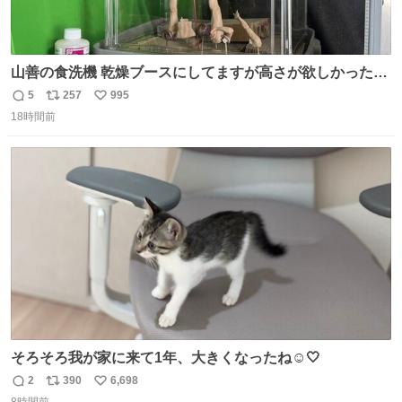
山善の食洗機 乾燥ブースにしてますが高さが欲しかったの
でコレクションケースを置くだけのツルセコ改造 扉が手前
5
257
995
返
リ
い
に開き天井の温度もしっかり上がるのでかなり使いやすく
18時間前
信
ポ
い
なりました😎
数
ス
ね
ト
数
数
そろそろ我が家に来て1年、大きくなったね☺️🤍
2
390
6,698
返
リ
い