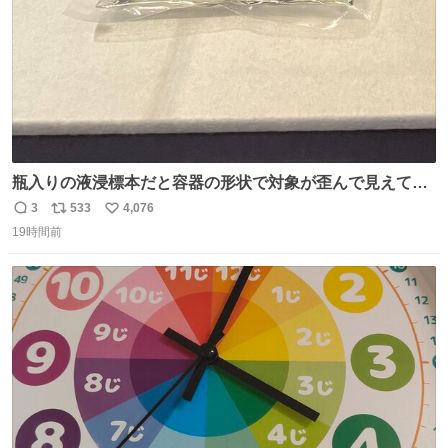
瓶入りの液浸標本だと容器の形状で対象が歪んで見えてし
まうことから、なるべく歪みがない状態で観察しやすいよ
3
533
4,076
返
リ
い
うにこのような形で保存していると前に科博の先生から教
19時間前
信
ポ
い
えてもらった #国立科学博物館
数
ス
ね
ト
数
数