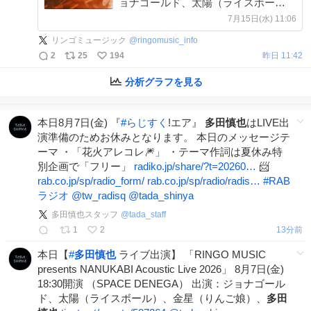
ョナゴールド、太陽（ライスボー
ル）、金星（りんご娘）、多田慎也 #
7月15日(水) 11:06
なぬかびライブ
リンゴミュージック
@
ringomusic_info
tiget.net/events/507264
2
25
194
昨日 11:42
分析グラフを見る
本日8月7日(金) 『
#
らじすく
!エア』
多田慎也
はLIVE出
演準備のためお休みとなります。 本日のメッセージテ
ーマ ・「花火アレコレ🎆」 ・テーマ作詞は夏休み特
別企画で「フリー」
radiko.jp/share/?t=20260…
📨
rab.co.jp/sp/radio_form/
rab.co.jp/sp/radio/radis…
#
RAB
ラジオ
@tw_radisq
@tada_shinya
多田慎也スタッフ
@
tada_staff
1
2
13分前
本日【
#
多田慎也
ライブ出演】 「RINGO MUSIC
presents NANUKABI Acoustic Live 2026」 8月7日(金)
18:30開演 （SPACE DENEGA） 出演：ジョナゴール
ド、太陽（ライスボール）、金星（りんご娘）、
多田