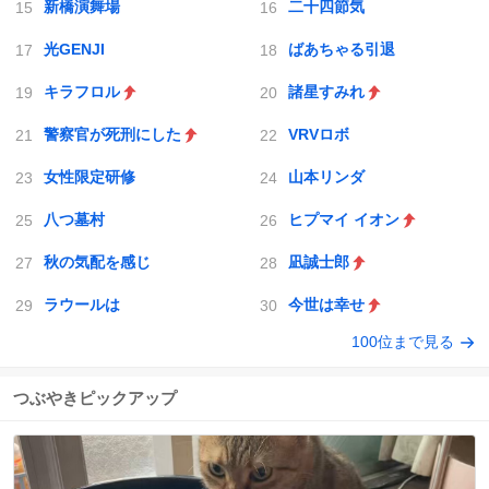
新橋演舞場
二十四節気
光GENJI
ばあちゃる引退
キラフロル
諸星すみれ
警察官が死刑にした
VRVロボ
女性限定研修
山本リンダ
八つ墓村
ヒプマイ イオン
秋の気配を感じ
凪誠士郎
ラウールは
今世は幸せ
100位まで見る
つぶやきピックアップ