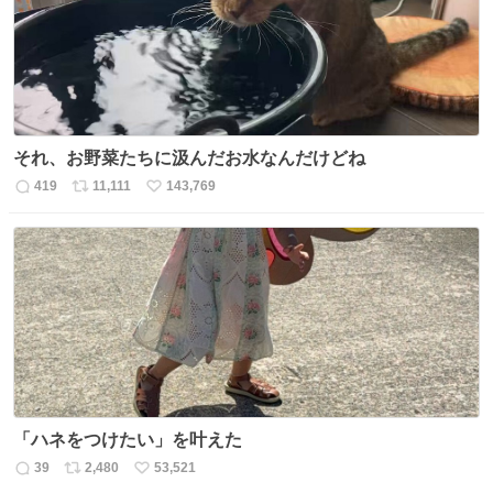
それ、お野菜たちに汲んだお水なんだけどね
419
11,111
143,769
返
リ
い
信
ポ
い
数
ス
ね
ト
数
数
「ハネをつけたい」を叶えた
39
2,480
53,521
返
リ
い