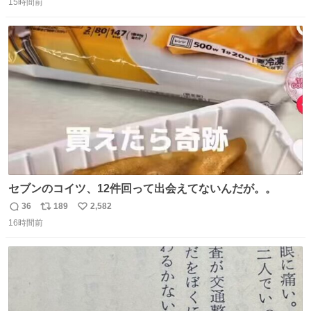
15時間前
信
ポ
い
数
ス
ね
ト
数
数
セブンのコイツ、12件回って出会えてないんだが。。
36
189
2,582
返
リ
い
16時間前
信
ポ
い
数
ス
ね
ト
数
数