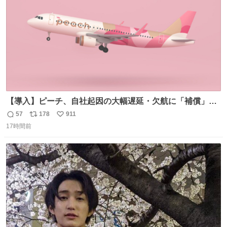
数
【導入】ピーチ、自社起因の大幅遅延・欠航に「補償」開
始へ news.livedoor.com/article/detail… 同社に起因する理
57
178
911
返
リ
い
由によって大幅遅延や欠航が発生した場合、乗客が負担し
17時間前
信
ポ
い
た宿泊費や交通費を、領収書の事後申請に基づき、国内線
数
ス
ね
は1人あたり上限1万円、国際線は上限2万円まで支払う。
ト
数
数