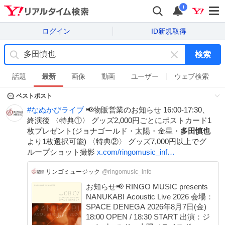
i
ログイン
ID新規取得
検索
キ
ー
話題
最新
画像
動画
ユーザー
ウェブ検索
ワ
ベストポスト
ー
ド
#
なぬかびライブ
📢物販営業のお知らせ 16:00-17:30、
を
終演後 〈特典①〉 グッズ2,000円ごとにポストカード1
消
枚プレゼント(ジョナゴールド・太陽・金星・
多田慎也
す
より1枚選択可能) 〈特典②〉 グッズ7,000円以上でグ
ループショット撮影
x.com/ringomusic_inf…
リンゴミュージック
@ringomusic_info
お知らせ📢 RINGO MUSIC presents
NANUKABI Acoustic Live 2026 会場：
SPACE DENEGA 2026年8月7日(金)
18:00 OPEN / 18:30 START 出演：ジ