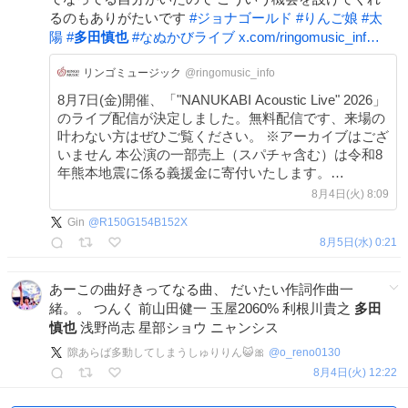
るのもありがたいです
#
ジョナゴールド
#
りんご娘
#
太
陽
#
多田慎也
#
なぬかびライブ
x.com/ringomusic_inf…
リンゴミュージック
@ringomusic_info
8月7日(金)開催、「"NANUKABI Acoustic Live" 2026」
のライブ配信が決定しました。無料配信です、来場の
叶わない方はぜひご覧ください。 ※アーカイブはござ
いません 本公演の一部売上（スパチャ含む）は令和8
年熊本地震に係る義援金に寄付いたします。
youtube.com/live/26UudCivF… #なぬかびライブ
8月4日(火) 8:09
x.com/ringomusic_inf…
Gin
@
R150G154B152X
8月5日(水) 0:21
あーこの曲好きってなる曲、 だいたい作詞作曲一
緒。。 つんく 前山田健一 玉屋2060% 利根川貴之
多田
慎也
浅野尚志 星部ショウ ニャンシス
隙あらば多動してしまうしゅりりん😺🎀
@
o_reno0130
8月4日(火) 12:22