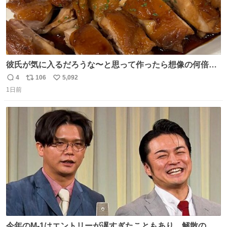
彼氏が気に入るだろうな〜と思って作ったら想像の何倍も
美味しい美味しい言ってくれて嬉しい
4
106
5,092
返
リ
い
1日前
信
ポ
い
数
ス
ね
ト
数
数
今年のM-1はエントリーが遅すぎたこともあり、解散の可