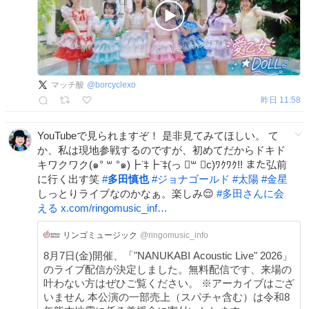
マッチ酸
@
borcyclexo
昨日 11:58
YouTubeで見られますぞ！ 是非見てみてほしい。 て
か、私は現地参戦するのですが、初めてだからドキド
キワクワク(๑° ꒳ °๑)┣ ̈‡┣ ̈‡(っ ॑꒳ ॑c)ﾜｸﾜｸ!! また弘前
に行く出す笑
#
多田慎也
#
ジョナゴールド
#
太陽
#
金星
しっとりライブなのかなぁ。楽しみ😌
#
多田さんに会
える
x.com/ringomusic_inf…
リンゴミュージック
@ringomusic_info
8月7日(金)開催、「"NANUKABI Acoustic Live" 2026」
のライブ配信が決定しました。無料配信です、来場の
叶わない方はぜひご覧ください。 ※アーカイブはござ
いません 本公演の一部売上（スパチャ含む）は令和8