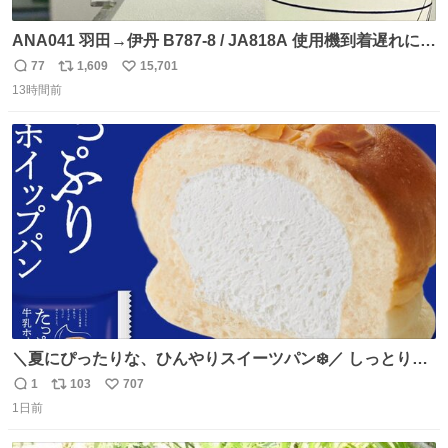
ANA041 羽田→伊丹 B787-8 / JA818A 使用機到着遅れにつ
き 「安全に支障ない範囲で1分1秒でも遅延回復に努めてお
77
1,609
15,701
返
リ
い
ります」と機長の気合い十分！ が、フライトは順調に進み
13時間前
信
ポ
い
すぎ… 「飛ばしすぎたせいか現在奈良県上空での待機を命
数
ス
ね
じられております」 でコンソメスープ吹き出しそうになり
ト
数
数
ましたw
＼夏にぴったりな、ひんやりスイーツパン❄️／ しっとり生
地に牛乳入りホイップをたっぷり注入した「たっぷり牛乳
1
103
707
返
リ
い
ホイップパン」✨ ひんやりとした口あたりで、暑い夏でも
1日前
信
ポ
い
ペロリと食べられる美味しさです☺️ お店のチルドコーナー
数
ス
ね