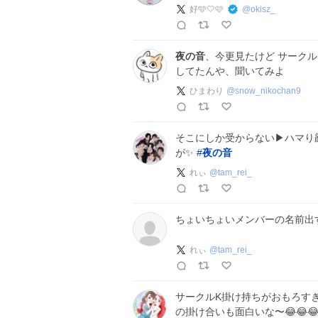
好🩵🤍🩷
@
okisz_
夜の音
、今更見たけど サークル
してたんや、聞いてみよ
ひまわり
@
snow_nikochan9
そこにしか受からない▶︎ハマり
が✨️
#
夜の音
れぃ
@
tam_rei_
ちょいちょいメンバーの名前出
れぃ
@
tam_rei_
サークルK掛け持ちがおもろすぎ
の掛け合いも面白いな〜😂😂