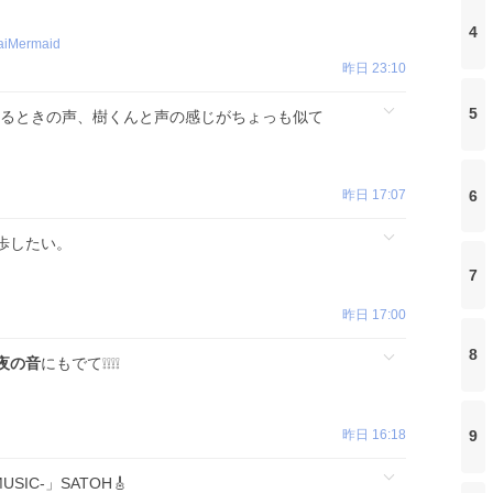
4
aiMermaid
昨日 23:10
5
てるときの声、樹くんと声の感じがちょっも似て
昨日 17:07
6
歩したい。
7
昨日 17:00
8
夜の音
にもでて❕❕❕❕
昨日 16:18
9
MUSIC-」SATOH🎸