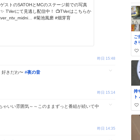
Verにて見逃し配信中！ 📺TVerはこちらか
ら bit.ly/tver_ntv_midni… #菊池風磨 #畑芽育
ご
さ
ン¥
い
昨日 15:48
い
ね
ク、好きだわ〜
#
夜の音
数
持
昨日 15:14
ト
社
ちゃいい雰囲気～～このままずっと番組が続いて中
い
だ
い
ね
数
昨日 14:35