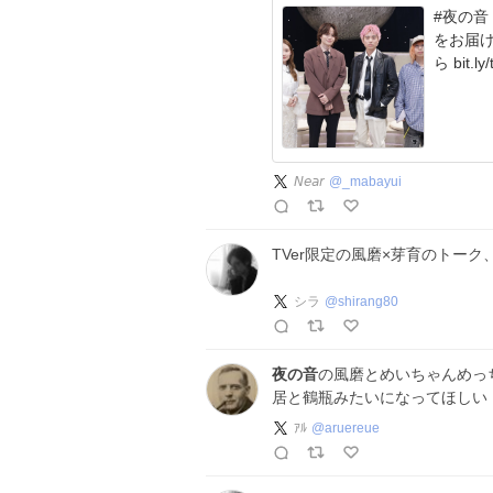
#夜の音 ゲストのSATOHとMCのステージ前での写真
をお届け✨ T
𝘕𝘦𝘢𝘳
@
_mabayui
TVer限定の風磨×芽育のトー
シラ
@
shirang80
夜の音
の風磨とめいちゃんめっ
居と鶴瓶みたいになってほしい
ｱﾙ
@
aruereue