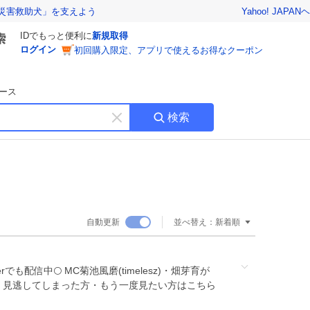
Yahoo! JAPAN
ヘ
災害救助犬」を支えよう
IDでもっと便利に
新規取得
ログイン
初回購入限定、アプリで使えるお得なクーポン
ース
検索
キ
ー
ワ
ー
ド
を
消
自動更新
並べ替え：
新着順
す
erでも配信中🌕 MC菊池風磨(timelesz)・畑芽育が
！ 見逃してしまった方・もう一度見たい方はこちら