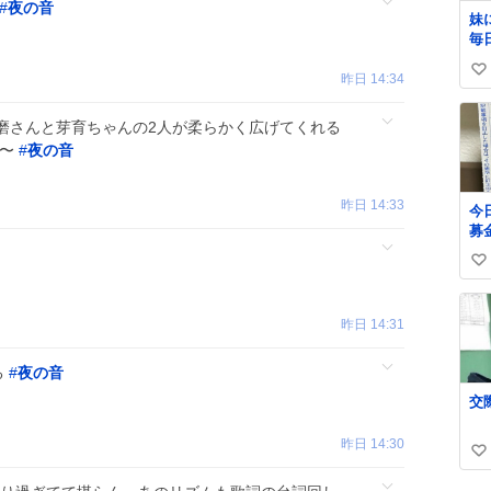
#
夜の音
妹
毎
い
昨日 14:34
い
ね
磨さんと芽育ちゃんの2人が柔らかく広げてくれる
数
組〜
#
夜の音
昨日 14:33
今
募
郵
い
い
か
い
た
ね
昨日 14:31
で
数
に
ん
る
#
夜の音
欲
緒
自
昨日 14:30
な
い
い