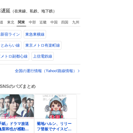
ね
数
車遅延
（在来線、私鉄、地下鉄）
道
東北
関東
中部
近畿
中国
四国
九州
南新宿ライン
東急東横線
なとみらい線
東京メトロ有楽町線
京メトロ副都心線
上信電鉄線
全国の運行情報（Yahoo!路線情報）
SNSのバズまとめ
0
手紙」ドラマ放送
菊地ハルン、リリー
亀梨和也が感動、
フ登板でナイスピッ