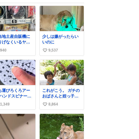
当地土産自販機に
少しは嫌がったらい
りげなくいるヤド
いのに
1650
940
9,537
い
い
ね
数
ち運びろくろアー
これがこう。 ガチの
 ハンドスピナー会
おばさんと姪っ子で
の偉い人、見てく
す。 （身長抜かされ
1,349
8,864
い
さい。
ててしぬ笑） #ヤツ
ルギ12 #家族でヒロ
い
イン
ね
数