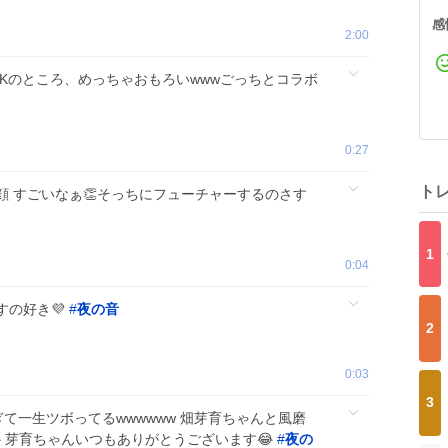
感
2:00
Kのところ、めっちゃおもろいwwwごっちとコラボ
0:27
ト
顔 すごいなぁ👏そっちにフューチャーするのさす
1
0:04
すの好き💜
#
夜の音
2
0:03
3
て一生ツボってるwwwwww 畑芽育ちゃんと風磨
😂 芽育ちゃんいつもありがとうございます😂
#
夜の