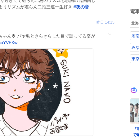
さり過ぎてて堪らん…あのリズムも歌詞の台詞回し
ね
よりリズムが堪らん二拍三連一生好き
#
夜の音
数
電
昨日 14:15
北海
ちゃん🌟 パヤ毛ときらきらした目で語ってる姿が
湘
ucoYVEKw
み
東
0
「
で