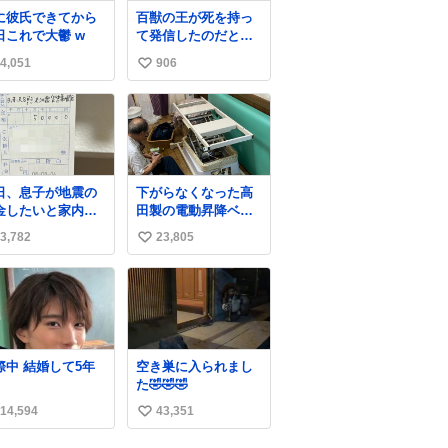
に彼氏できてから
百獣の王が死を持っ
日これで大鬱 w
て発信したのだと思
う 高温多湿が尋常で
4,051
906
い
ない日本の夏 どうか
早急に飼育の環境を
い
見直して 動物の命を
ね
護ってください…と
数
治療中のライオンが
助かりますように す
べての動物の命が護
日、息子が地震の
下がらなくなった高
られますように
金したいと家内と
田製の電動昇降ベッ
2026.7.3📷多摩動物
便局に行ったみた
ト。 メーカーから
公園にて 残念ながら
3,782
23,805
い
です。おもちゃと
は、完全に見放され
個体の識別は出来ま
買う選択肢もあっ
たんですが、 見事に
い
せん
と思うけど、自分
85歳の父が治しまし
ね
貯めてた2万円を役
た。 うちの父は、ト
数
立てて欲しい、み
ヨタカローラのボデ
なも元気になって
ィをオート生産す
しいと。家内も一
る、工業ロボットの
交際中 結婚して5年
空き巣に入られまし
に募金したので、
製作者なんですが、
た🤣🤣🤣
分も何かできたら
父が電動ベットの配
ぁと思いました。
線をハンダで修理し
14,594
43,351
い
ている横で、
い