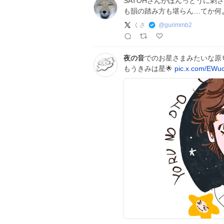
SATOHさんがほんっとうに刺
も韻の踏み方も堪らん…てか何
くさ
@
gurimmb2
夜の音
でのお星さまみたいな原
もうきみは星🌟
pic.x.com/EW