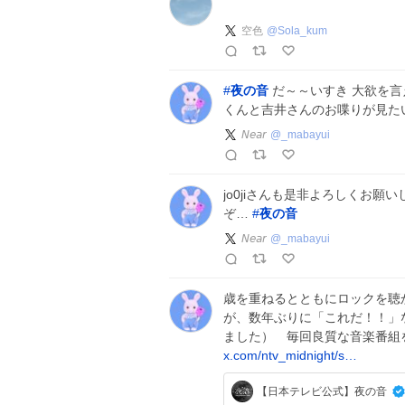
空色
@
Sola_kum
#
夜の音
だ～～いすき 大欲を言えば
くんと吉井さんのお喋りが見たい
𝘕𝘦𝘢𝘳
@
_mabayui
jo0jiさんも是非よろしくお
ぞ…
#
夜の音
𝘕𝘦𝘢𝘳
@
_mabayui
歳を重ねるとともにロックを聴
が、数年ぶりに「これだ！！」な
ました） 毎回良質な音楽番組
x.com/ntv_midnight/s…
【日本テレビ公式】夜の音