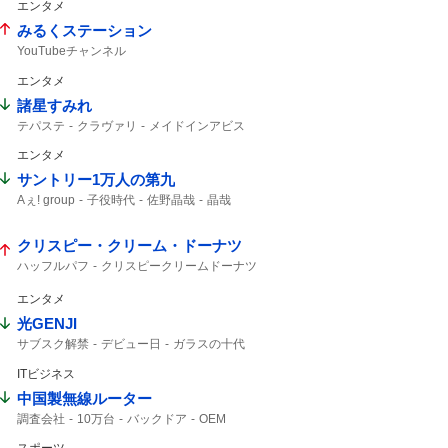
エンタメ
みるくステーション
YouTubeチャンネル
エンタメ
諸星すみれ
テパステ
クラヴァリ
メイドインアビス
予告映像
新キャスト
エンタメ
サントリー1万人の第九
Aぇ! group
子役時代
佐野晶哉
晶哉
クリスピー・クリーム・ドーナツ
ハッフルパフ
クリスピークリームドーナツ
エンタメ
光GENJI
サブスク解禁
デビュー日
ガラスの十代
40周年
ラストアルバム
サブスク
ITビジネス
中国製無線ルーター
調査会社
10万台
バックドア
OEM
ルーター
Zbtlink
日本経済新聞