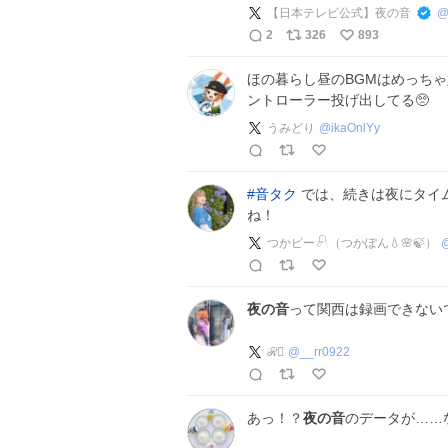
【日本テレビ公式】夜の音
2
326
893
ほの暮らし昼のBGMはめっち
ントローラー投げ出してる🥺
うみどり
@
ikaOnlYy
#
音タク
では、続きは夜にタイム
ね！
つかピー𓍯（つかぽん💧🌸🍃）
夜の音
って関西は録画できないで
ℛ⃛
@
__rr0922
あっ！？
夜の音
のデータが……