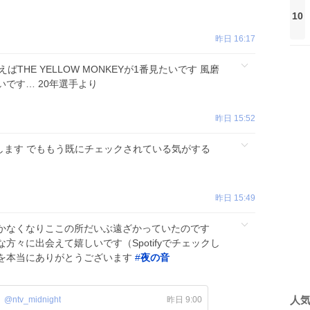
10
昨日 16:17
THE YELLOW MONKEYが1番見たいです 風磨
です… 20年選手より
昨日 15:52
願いします でももう既にチェックされている気がする
昨日 15:49
かなくなりここの所だいぶ遠ざかっていたのです
方々に出会えて嬉しいです（Spotifyでチェックし
を本当にありがとうございます
#
夜の音
人
@ntv_midnight
昨日 9:00