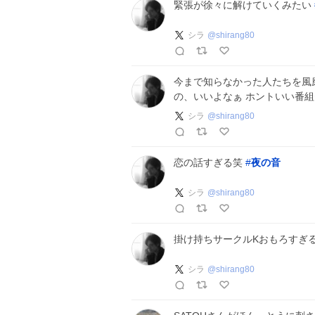
緊張が徐々に解けていくみたい
シラ
@
shirang80
今まで知らなかった人たちを風
の、いいよなぁ ホントいい番
シラ
@
shirang80
恋の話すぎる笑
#
夜の音
シラ
@
shirang80
掛け持ちサークルKおもろすぎ
シラ
@
shirang80