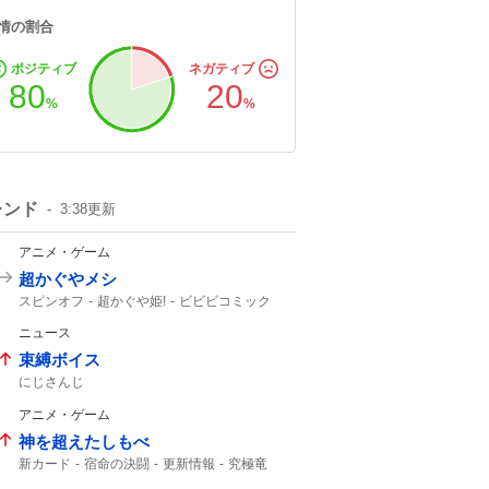
情の割合
ポジティブ
ネガティブ
80
20
%
%
レンド
3:38
更新
アニメ・ゲーム
超かぐやメシ
スピンオフ
超かぐや姫!
ビビビコミック
何食べたい?
0話
超かぐや
Web漫画
ニュース
10年後
超かぐや姫
束縛ボイス
にじさんじ
アニメ・ゲーム
神を超えたしもべ
新カード
宿命の決闘
更新情報
究極竜