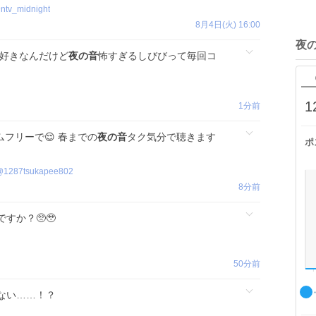
@
ntv_midnight
8月4日(火) 16:00
夜
ゃ好きなんだけど
夜の音
怖すぎるしびびって毎回コ
1
1分前
フリーで😌 春までの
夜の音
タク気分で聴きます
ポ
@
1287tsukapee802
8分前
すか？🥺🥹
50分前
ない……！？