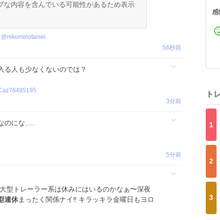
ブな内容を含んでいる可能性があるため表示
感
@
nikominotaisei
56秒前
入る人も少なくないのでは？
Caz78485195
ト
3分前
なのにな.....
1
5分前
2
で大型トレーラー系は休みにはいるのかなぁ〜深夜
3
型連休
まったく関係ナイ‼️ キラッキラ金曜日もヨロ