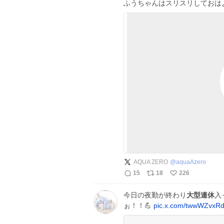
ふうちゃんはスリスリしておは
AQUA ZERO
@
aquaAzero
15
18
226
今日の夜勤が終わり
大型連休
入
ぉ！！💪
pic.x.com/twwWZvxR