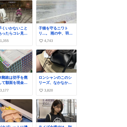
手くいかないこと
子猫を守るニワト
あったらコレ見て
リ...。 雨の中、羽の
気出してほしい。
中に子猫を入れて守
1,355
4,743
い
外のギャグコメデ
る姿に感動した！！
番組だったらお笑
愛は種族を超える！
い
ボイスが入る
ね
数
本郵政は切手を廃
ロンシャンのこのシ
して額面を現金で
リーズ、なかなか安
戻せ2026 #日本
くならないのにセー
3,177
3,820
い
政
ル価格になってる🖤
apanPostHD_PR
✨レザーなのが反則
い
級にかわいい。持っ
ね
てるだけでコーデが
数
格上げされる。