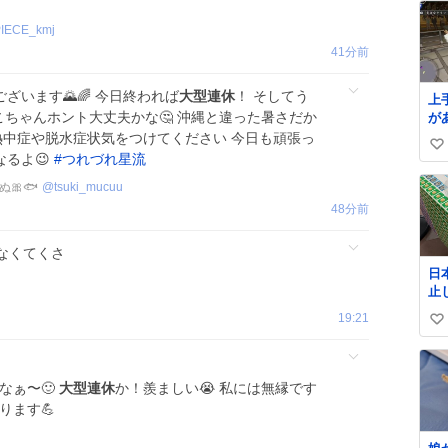
IECE_kmj
41分前
ざいます🌄🌈 今日終われば
大型連休
！ そしてう
上
 いこちゃんホント大丈夫かな🤔 沖縄と違った暑さだか
が
元
熱中症や脱水症状気をつけてください 今日も頑張っ
い
海
なるよ😉
#
つれづれ星流
ィ
い
🎀🐟
@
tsuki_mucuu
い
ね
48分前
数
なくてくさ
日
止
払い
19:21
い
郵
@J
い
ね
なぁ〜🙂
大型連休
か！羨ましい😭 私には無縁です
数
ります💪