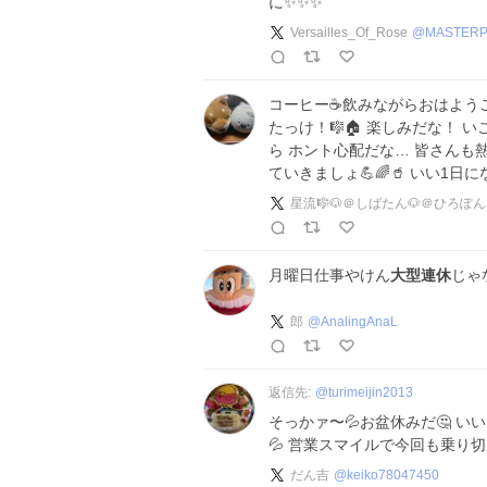
に✨✨✨
Versailles_Of_Rose
@
MASTERP
コーヒー☕️飲みながらおはようご
たっけ！🎼🏠️ 楽しみだな！
ら ホント心配だな… 皆さんも
ていきましょ💪🌈🥤 いい1日に
星流🎼🐶＠しばたん🐶＠ひろぽんぬ
月曜日仕事やけん
大型連休
じゃ
郎
@
AnalingAnaL
返信先:
@
turimeijin2013
そっかァ〜💦お盆休みだ🤔 いい
💦 営業スマイルで今回も乗り切
だん吉
@
keiko78047450