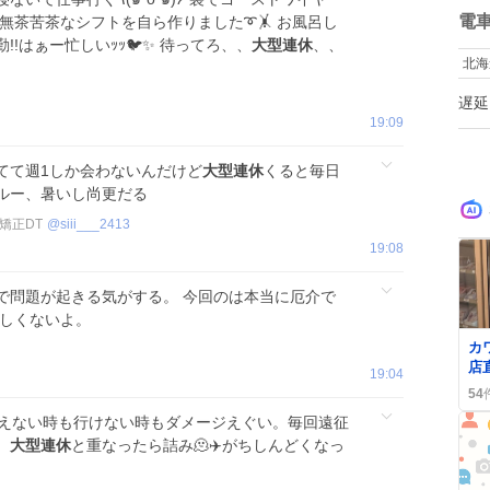
数
電
に無茶苦茶なシフトを自ら作りました➰🤸 お風呂し
!はぁー忙しいｯｯ🐦✨ 待ってろ、、
大型連休
、、
北海
遅延
19:09
てて週1しか会わないんだけど
大型連休
くると毎日
ルー、暑いし尚更だる
矯正DT
@
siii___2413
19:08
で問題が起きる気がする。 今回のは本当に厄介で
楽しくないよ。
0
カ
店
19:04
理
54
ン
買えない時も行けない時もダメージえぐい。毎回遠征
、
大型連休
と重なったら詰み🫠✈️がちしんどくなっ