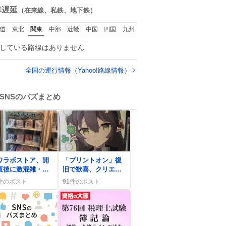
数
車遅延
（在来線、私鉄、地下鉄）
道
東北
関東
中部
近畿
中国
四国
九州
している路線はありません
全国の運行情報（Yahoo!路線情報）
SNSのバズまとめ
0
ワラボストア、開
「プリントオン」復
直後に激混雑・整
旧で歓喜、クリエイ
券配布停止でファ
ターから「ありがと
件のポスト
91
件のポスト
歓喜と戸惑い
う」続出