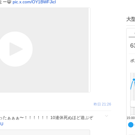
よー😸
pic.x.com/OY1BWFJicl
大
6
ポ
昨日 21:26
ったぁぁぁ〜！！！！！！ 10連休死ぬほど遊ぶぞ
15:00
dU