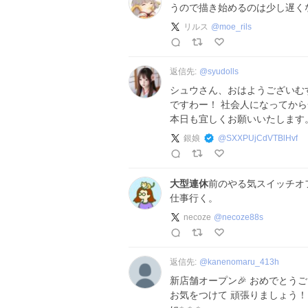
うので描き始めるのは少し遅く
リルス
@
moe_rils
返信先:
@
syudolls
シュウさん、おはようございむす
ですわー！ 社会人になってか
本日も宜しくお願いいたします
銀娘
@
SXXPUjCdVTBlHvf
大型連休
前のやる気スイッチオ
仕事行く。
necoze
@
necoze88s
返信先:
@
kanenomaru_413h
新店舗オープン🎉 おめでとうご
お気をつけて 頑張りましょう！