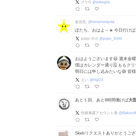
スケG
@
sukeghij
返信先:
@
himamoripota
ぽたち、おはよ～☀️ 今日行けば
popo-ポポ
@
popo_9340
おはようございます😃 週末金
僕はカレンダー通り🗓️ もも
明日には申し込みたいな😄 皆
えい
@
Hgl2X
あと１回、あと8時間働けば
大
性癖暴露アカウント🔞
@
BakuroI
Skebリクエストありがとうご