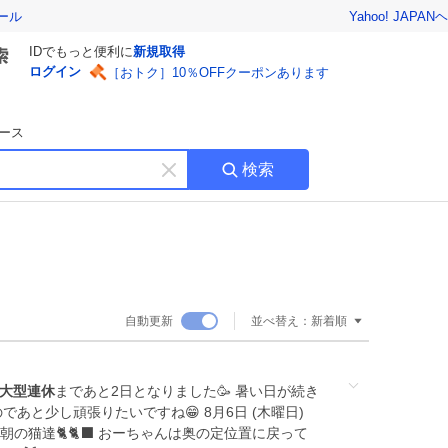
Yahoo! JAPAN
ヘ
ール
IDでもっと便利に
新規取得
ログイン
［おトク］10％OFFクーポンあります
ース
検索
キ
ー
ワ
ー
ド
を
消
自動更新
並べ替え：
新着順
す
大型連休
まであと2日となりました🥳 暑い日が続き
あと少し頑張りたいですね😁 8月6日 (木曜日)
朝の猫達🐈🐈‍⬛ おーちゃんは奥の定位置に戻って