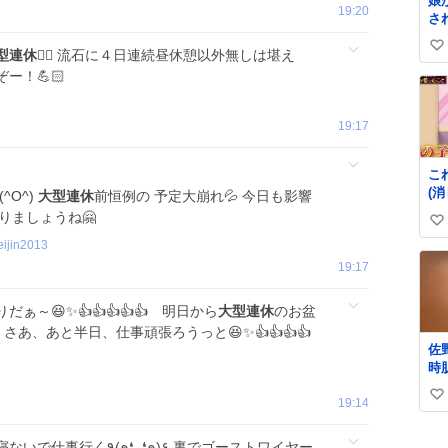
娘
19:20
さ
な
い
は
型連休
😵‍💫 流石に４日連続昼休憩以外無しは堪え
れ
い
ー！💪🏻
も
ね
し
数
19:17
救
く
て
こ
た
(
^O^)
大型連休
前恒例の 予定大崩れ💦 今日も影響
し
の
小
りましょうね🤗
い
ら)
味
eijin2013
い
娘
19:17
て
ね
数
～😆✨👍👍👍👍👍 明日から
大型連休
のお盆
 さあ、あと半日、仕事頑張ろうっと😆✨👍👍👍👍
佐
時
っ
い
19:14
り
肌
い
ね
ᴗ❛๑)۶ 裏でゴーストワイヤー