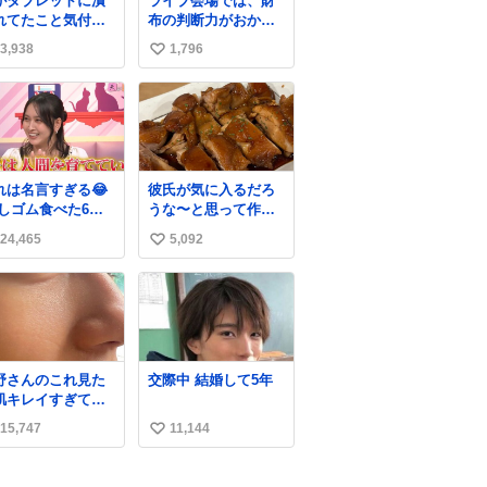
がタブレットに潰
ライブ会場では、財
れてたこと気付か
布の判断力がおかし
かった。 旦那だけ
くなる。
3,938
1,796
い
娘の波長を感じ取
るから声出せずと
い
SOSが伝わったら
ね
い。 急いで旦那が
数
出して、泣きじゃ
る娘に自分も謝っ
抱きしめようとし
れは名言すぎる😂
彼氏が気に入るだろ
ら、ビンタされて
消しゴム食べた6歳
うな〜と思って作っ
まった。3回ほど。
弟を思い出しなが
たら想像の何倍も美
さい手だけど、地
24,465
5,092
い
味しい美味しい言っ
に痛い。 その後、
てくれて嬉しい
い
は旦那に泣きつい
た。
ね
数
野さんのこれ見た
交際中 結婚して5年
肌キレイすぎてび
くりしたし、やは
15,747
11,144
い
アイドルって体型･
管理すごすぎる
い
ね