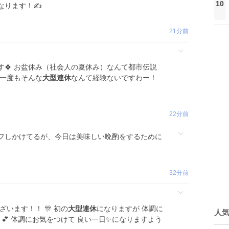
10
なります！✍️
21分前
🍀 お盆休み（社会人の夏休み）なんて都市伝説
ら一度もそんな
大型連休
なんて経験ないですわー！
。
22分前
フしかけてるが、今日は美味しい晩酌をするために
32分前
ざいます！！ 🎊 初の
大型連休
になりますが 体調に
人
 💕 体調にお気をつけて 良い一日✨になりますよう