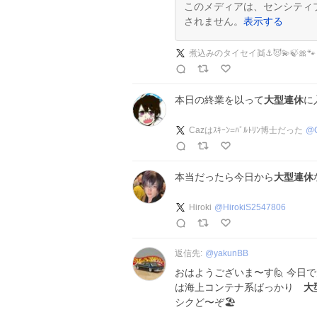
このメディアは、センシティ
されません。
表示する
煮込みのタイセイ👯⚓️😈💫🍃🎀🐾
本日の終業を以って
大型連休
に
Cazはｽｷｰﾝ=ﾊﾞﾙﾄﾘﾝ博士だった
@
本当だったら今日から
大型連休
Hiroki
@
HirokiS2547806
返信先:
@
yakunBB
おはようございま〜す🙋 今日
は海上コンテナ系ばっかり
大
シクど〜ぞ🏖️