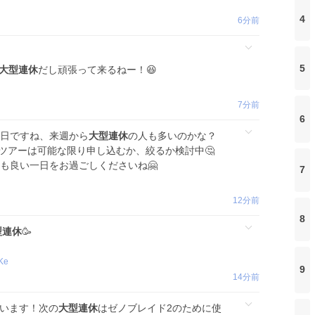
4
6分前
5
大型連休
だし頑張って来るねー！😆
7分前
6
曜日ですね、来週から
大型連休
の人も多いのかな？
クリツアーは可能な限り申し込むか、絞るか検討中🤔
様も良い一日をお過ごしくださいね🤗
7
12分前
8
型連休
🥳
Ke
9
14分前
ざいます！次の
大型連休
はゼノブレイド2のために使