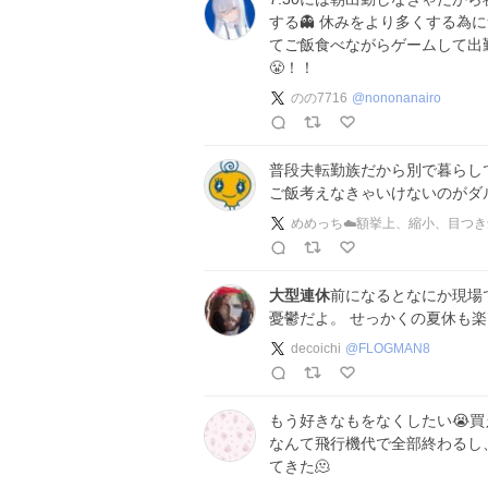
する👻 休みをより多くする為
てご飯食べながらゲームして出勤!
😤！！
のの7716
@
nononanairo
普段夫転勤族だから別で暮らし
ご飯考えなきゃいけないのがダ
めめっち☁️額挙上、縮小、目つき
大型連休
前になるとなにか現場
憂鬱だよ。 せっかくの夏休も
decoichi
@
FLOGMAN8
もう好きなもをなくしたい😭
なんて飛行機代で全部終わるし
てきた🫠