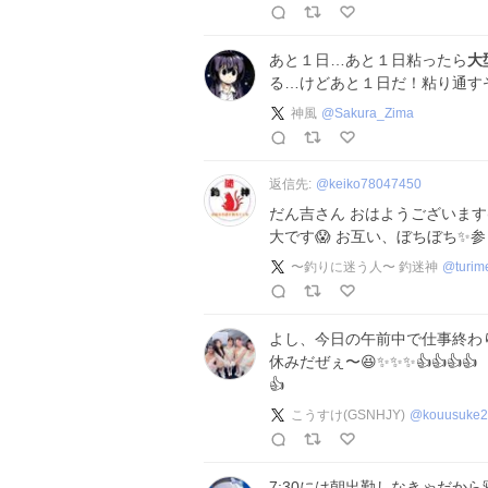
あと１日…あと１日粘ったら
大
る…けどあと１日だ！粘り通すぞ
神風
@
Sakura_Zima
返信先:
@
keiko78047450
だん吉さん おはようございます(
大です😱 お互い、ぼちぼち✨参
〜釣りに迷う人〜 釣迷神
@
turim
よし、今日の午前中で仕事終わりだぁ
休みだぜぇ〜😆✨✨✨👍👍👍
👍
こうすけ(GSNHJY)
@
kouusuke2
7:30には朝出勤しなきゃだから寝ないで仕事行く٩(๑❛