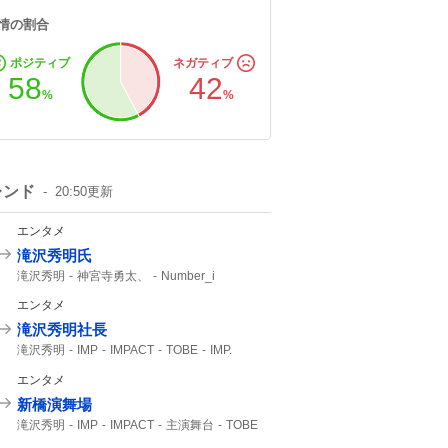
情の割合
ポジティブ
ネガティブ
58
42
%
%
レンド
20:50
更新
エンタメ
滝沢秀明氏
滝沢秀明
神宮寺勇太、
Number_i
エンタメ
滝沢秀明社長
滝沢秀明
IMP
IMPACT
TOBE
IMP.
想像できない
エンタメ
新橋演舞場
滝沢秀明
IMP
IMPACT
主演舞台
TOBE
IMP.