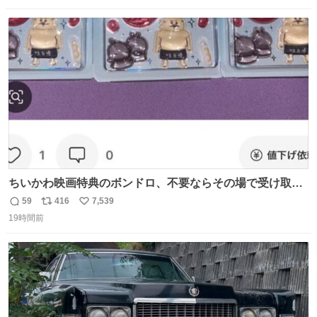
数
ス
ね
ト
数
数
ちいかわ映画特典のボンドロ、不要ならその場で受け取り
辞退すれば良いのに白々しい
59
416
7,539
返
リ
い
19時間前
信
ポ
い
数
ス
ね
ト
数
数