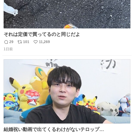
それは定価で買ってるのと同じだよ
29
101
11,269
返
リ
い
1日前
信
ポ
い
数
ス
ね
ト
数
数
結婚祝い動画で出てくるわけがないテロップ