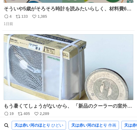
そういや5歳がそろそろ時計を読みたいらしく、材料費600
円で作れる知育時計作ってみた！ めっちゃ簡単！ ありがと
4
133
1,385
返
リ
い
う先人！
1日前
信
ポ
い
数
ス
ね
ト
数
数
もう暑くてしょうがないから、 「新品のクーラーの室外機
のミニチュア」 でも見ていってよ
19
405
2,289
返
リ
い
5時間前
信
ポ
い
天は赤い河のほとり
ひどい
天は赤い河のほとり
作画
天は赤
数
ス
ね
ト
数