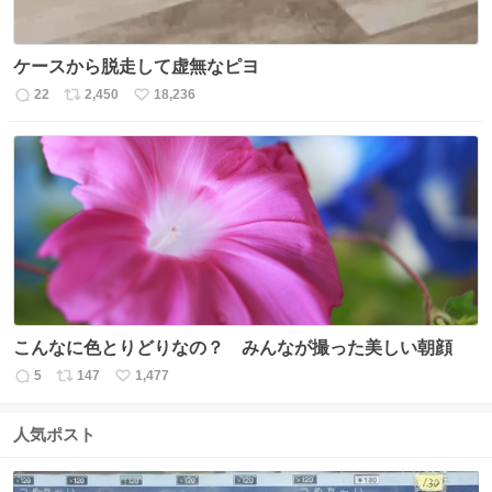
ケースから脱走して虚無なピヨ
22
2,450
18,236
返
リ
い
信
ポ
い
数
ス
ね
ト
数
数
こんなに色とりどりなの？ みんなが撮った美しい朝顔
5
147
1,477
返
リ
い
信
ポ
い
数
ス
ね
人気ポスト
ト
数
数