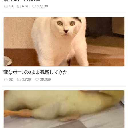
10
674
17,139
返
リ
い
信
ポ
い
数
ス
ね
ト
数
数
変なポーズのまま観察してきた
62
3,739
38,389
返
リ
い
信
ポ
い
数
ス
ね
ト
数
数