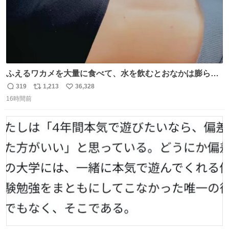
ふえるワカメを大量に食べて、水を飲むとおなかは膨ら
む・・・・！？ ⚠️よい子は絶対マネしないでね⚠️ #夏休み
319
1,213
36,328
返
リ
い
の自由研究
16時間前
信
ポ
い
数
ス
ね
ト
数
数