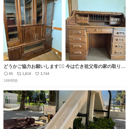
ト
数
数
どうかご協力お願いします🙇‍♂️ 今は亡き祖父母の家の取り壊
しが決まり、どうしても処分して欲しくない食器棚と机の
65
1,819
3,744
返
リ
い
引き取り手を探しております この2つは私の祖母が当初一
18時間前
信
ポ
い
目惚れで購入したもので、祖母はc型肝炎で58歳という若
数
ス
ね
さで亡くなりましたが、この家具達をとても大切にしてお
ト
数
数
りました 続く↓