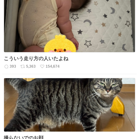
こういう走り方の人いたよね
393
5,363
154,674
返
リ
い
信
ポ
い
数
ス
ね
ト
数
数
撮らないでのお顔