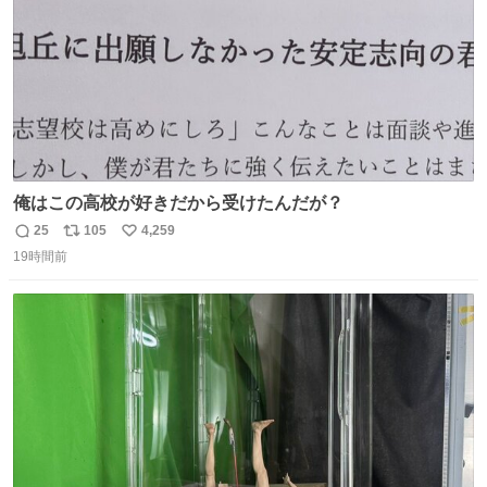
俺はこの高校が好きだから受けたんだが？
25
105
4,259
返
リ
い
19時間前
信
ポ
い
数
ス
ね
ト
数
数