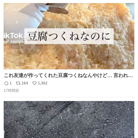
数
ス
ね
ト
数
数
これ友達が作ってくれた豆腐つくねなんやけど… 言われる
まで豆腐って気づかなかった🤣✨ふわふわで食べ応えある
1
164
1,362
返
リ
い
し普通につくねより好きかもしれん🥹🤍 ダイエット中でも
17時間前
信
ポ
い
罪悪感なく食べられるの最高👇
数
ス
ね
ト
数
数