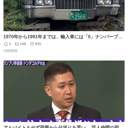
1970年から1991年までは、輸入車には「0」ナンバープレ
ートが使用されていました。 その後、この制度は廃止さ
3
106
935
返
リ
い
れ、すべての「0」ナンバープレートは抹消・無効化され
18時間前
信
ポ
い
ました。 ところが最近、その「0」ナンバープレートを装
数
ス
ね
着した車両が発見されました。 今でも残っていること自体
ト
数
数
が奇跡です……。
アルバイトもせず両親から仕送りを貰い… 芸人仲間の両親