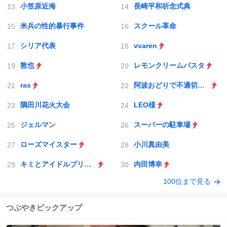
小笠原近海
長崎平和祈念式典
米兵の性的暴行事件
スクール革命
シリア代表
vvaren
敦也
レモンクリームパスタ
ras
阿波おどりで不適切な動画
隅田川花火大会
LEO様
ジェルマン
スーパーの駐車場
ローズマイスター
小川真由美
キミとアイドルプリキュア♪
内田博幸
100位まで見る
つぶやきピックアップ