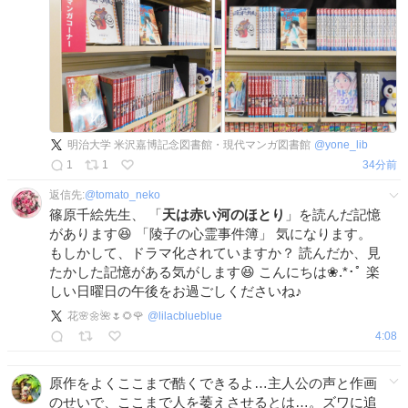
明治大学 米沢嘉博記念図書館・現代マンガ図書館
@
yone_lib
1
1
34分前
返信先:
@
tomato_neko
篠原千絵先生、 「
天は赤い河のほとり
」を読んだ記憶
があります😆 「陵子の心霊事件簿」 気になります。
もしかして、ドラマ化されていますか？ 読んだか、見
たかした記憶がある気がします😆 こんにちは❀.*･ﾟ 楽
しい日曜日の午後をお過ごしくださいね♪
花🌸🌼🌺🌷🌻🌹
@
lilacblueblue
4:08
原作をよくここまで酷くできるよ…主人公の声と作画
のせいで、ここまで人を萎えさせるとは…。ズワに追