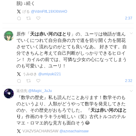
脱) ↓続く
げる
@
VdmFlfL19XXhhHO
2:37
原作「
天は赤い河のほとり
」の、ユーリは物語が進ん
でいくにつれて自分自身の力で道を切り開く力を開花
させていく流れなのがとても良いなあ。 好きです。自
分できちんと考えて自己判断がしっかりできるヒロイ
ン！ カイルの前では、可憐な少女の心になってしまう
のも可愛いよ、ユーリ！
うみゆき
@
umiyuki221
2:32
返信先:
@
Magic_JuJu
『数学の歴史』私も読んだことあります！数学そのも
のというより、人類がどうやって数学を発見してきた
のか、その歴史がおもろでした。 『
天は赤い河のほと
り
』作画のキラキラが眩しい（笑）古代トルコのテル
マエ・ロマエ的な見方も面白そう😂
VJAZVSACHAINSAW
@
azvsachainsaw