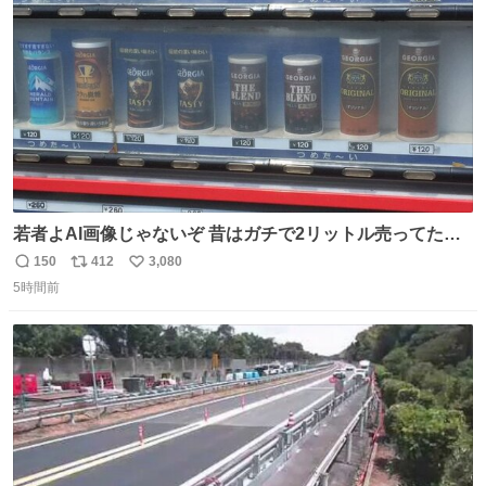
若者よAI画像じゃないぞ 昔はガチで2リットル売ってたん
やでw
150
412
3,080
返
リ
い
5時間前
信
ポ
い
数
ス
ね
ト
数
数