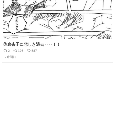
佐倉杏子に悲しき過去‥‥！！
2
106
587
返
リ
い
17時間前
信
ポ
い
数
ス
ね
ト
数
数