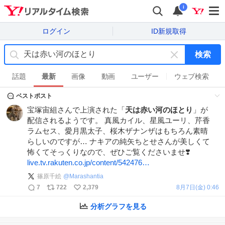
i
ログイン
ID新規取得
検索
キ
ー
話題
最新
画像
動画
ユーザー
ウェブ検索
ワ
ベストポスト
ー
ド
宝塚宙組さんで上演された「
天は赤い河のほとり
」が
を
配信されるようです。 真風カイル、星風ユーリ、芹香
消
ラムセス、愛月黒太子、桜木ザナンザはもちろん素晴
す
らしいのですが… ナキアの純矢ちとせさんが美しくて
怖くてそっくりなので、ぜひご覧くださいませ❣️
live.tv.rakuten.co.jp/content/542476…
篠原千絵
@
Marashantia
7
722
2,379
8月7日(金) 0:46
分析グラフを見る