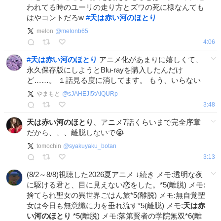
われてる時のユーリの走り方とズワの死に様なんても
はやコントだろw
#
天は赤い河のほとり
melon
@
melonb65
4:06
#
天は赤い河のほとり
アニメ化があまりに嬉しくて、
永久保存版にしようとBlu-rayを購入したんだけ
ど……。 １話見る度に消してます。 もう、いらない
やまもと
@
sJAHEJI5tAlQURp
3:48
天は赤い河のほとり
、アニメ7話くらいまで完全序章
だから、、、離脱しないで😭
tomochin
@
syakuyaku_botan
3:13
(8/2～8/8)視聴した2026夏アニメ ↓続き メモ:透明な夜
に駆ける君と、目に見えない恋をした。*5(離脱) メモ:
捨てられ聖女の異世界ごはん旅*5(離脱) メモ:無自覚聖
女は今日も無意識に力を垂れ流す*5(離脱) メモ:
天は赤
い河のほとり
*5(離脱) メモ:落第賢者の学院無双*6(離