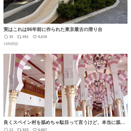
実はこれは96年前に作られた東京最古の滑り台
35
991
9,639
返
リ
い
18時間前
信
ポ
い
数
ス
ね
ト
数
数
良くスペイン村を舐めちゃ駄目って言うけど、本当に舐め
ちゃ行けないのはスペィン村ホテル🏛🏨 だってロビーから
13
925
6,867