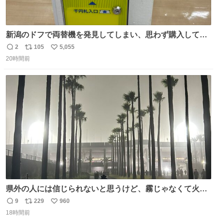
新潟のドフで両替機を発見してしまい、思わず購入してし
まい大阪に発送するイベントが発生
2
105
5,055
返
リ
い
20時間前
信
ポ
い
数
ス
ね
ト
数
数
県外の人には信じられないと思うけど、霧じゃなくて火山
灰です🌋 #桜島
9
229
960
返
リ
い
18時間前
信
ポ
い