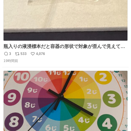
瓶入りの液浸標本だと容器の形状で対象が歪んで見えてし
まうことから、なるべく歪みがない状態で観察しやすいよ
3
533
4,076
返
リ
い
うにこのような形で保存していると前に科博の先生から教
19時間前
信
ポ
い
えてもらった #国立科学博物館
数
ス
ね
ト
数
数