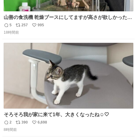
山善の食洗機 乾燥ブースにしてますが高さが欲しかったの
でコレクションケースを置くだけのツルセコ改造 扉が手前
5
257
995
返
リ
い
に開き天井の温度もしっかり上がるのでかなり使いやすく
18時間前
信
ポ
い
なりました😎
数
ス
ね
ト
数
数
そろそろ我が家に来て1年、大きくなったね☺️🤍
2
390
6,698
返
リ
い
8時間前
信
ポ
い