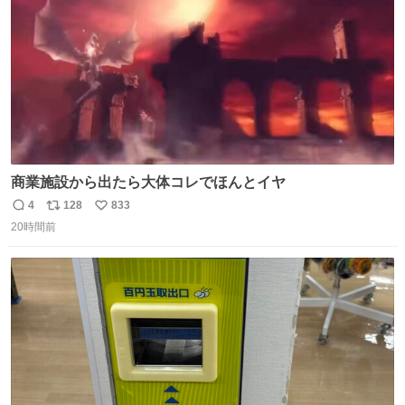
数
イレーンの呪いじゃん😭
商業施設から出たら大体コレでほんとイヤ
4
128
833
返
リ
い
20時間前
信
ポ
い
数
ス
ね
ト
数
数