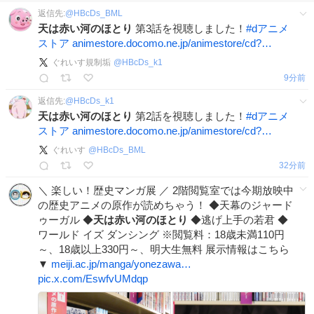
返信先:
@
HBcDs_BML
天は赤い河のほとり
第3話を視聴しました！
#
dアニメ
ストア
animestore.docomo.ne.jp/animestore/cd?…
ぐれいす規制垢
@
HBcDs_k1
9分前
返信先:
@
HBcDs_k1
天は赤い河のほとり
第2話を視聴しました！
#
dアニメ
ストア
animestore.docomo.ne.jp/animestore/cd?…
ぐれいす
@
HBcDs_BML
32分前
＼ 楽しい！歴史マンガ展 ／ 2階閲覧室では今期放映中
の歴史アニメの原作が読めちゃう！ ◆天幕のジャード
ゥーガル ◆
天は赤い河のほとり
◆逃げ上手の若君 ◆
ワールド イズ ダンシング ※閲覧料：18歳未満110円
～、18歳以上330円～、明大生無料 展示情報はこちら
▼
meiji.ac.jp/manga/yonezawa…
pic.x.com/EswfvUMdqp