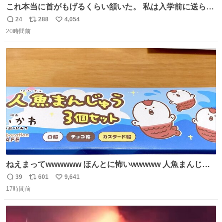
これ本当に首がもげるくらい頷いた。 私は入学前に送られ
てきた、大学のサークル紹介冊子を見た時点で終わりを感
24
288
4,054
返
リ
い
じたので、女子大でもないくせに偏差値の高い大学のイン
20時間前
信
ポ
い
カレサークルに突撃して所属するという奇行で事なきを得
数
ス
ね
た。 高偏差値に行けないならせめてそれくらいした方が予
ト
数
数
後がいいです。 https://t.co/9nMHIrETkw
ねえまってwwwwww ほんとに怖いwwwww 人魚まんじゅ
う買ってきたから私も永遠のいのちを…ぐへへ…と思いな
39
601
9,641
返
リ
い
がら1つ食べたら 奥歯欠けたんだけど！！！！？？？ しか
17時間前
信
ポ
い
もガッツリ😭 まんじゅうだよ？？？？？？ ガリッて言っ
数
ス
ね
たから何？と思って口から出したら自分の歯wwwwww セ
ト
数