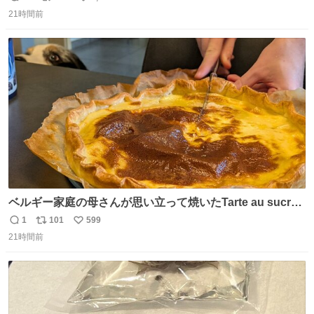
返
リ
い
中庭抜けるだけでこの有様🤩 ディズニーホテル泊まってる
21時間前
信
ポ
い
場所じゃない。 5年振りの志摩スペイン村パルケエスパー
数
ス
ね
ニャは益々素晴らしい場所になってる
ト
数
数
ベルギー家庭の母さんが思い立って焼いたTarte au sucre
は「砂糖のケーキ」。パイ生地に砂糖をたっぷり振りか
1
101
599
返
リ
い
け、クリームと卵の液を注いで焼くだけ。溶けた砂糖はね
21時間前
信
ポ
い
っとり甘い層になり、懐かしい味。「フランス北部とベル
数
ス
ね
ギーのだよ」というこれ、素朴な焼菓子に見えてナポレオ
ト
数
数
ン戦争の歴史があった。