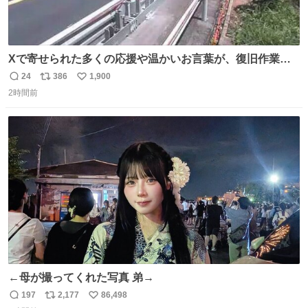
Xで寄せられた多くの応援や温かいお言葉が、復旧作業に
携わる社員の大きな励みとなっております。ありがとうご
24
386
1,900
返
リ
い
ざいます。 九州道
2時間前
信
ポ
い
数
ス
ね
ト
数
数
←母が撮ってくれた写真 弟→
197
2,177
86,498
返
リ
い