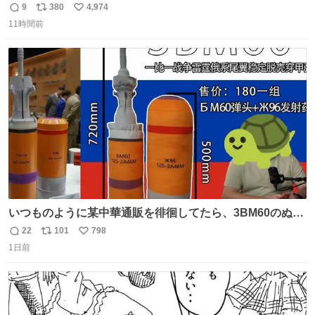
youtu.be/4pJ7U22AYtw
9
380
4,974
返
リ
い
11時間前
信
ポ
い
数
ス
ね
ト
数
数
いつものように某中華通販を徘徊してたら、3BM60のぬい
ぐるみを発見してしまった…。
22
101
798
返
リ
い
1日前
信
ポ
い
数
ス
ね
ト
数
数