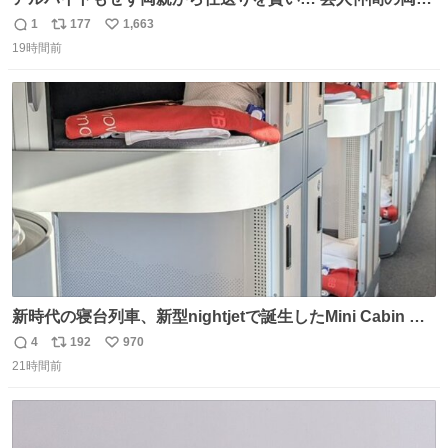
のスネまでかじる!? ドンデコルテ銀次⚡️ 無料見逃し配信は
1
177
1,663
返
リ
い
こちらから ▶︎abema.go.link/gBLVb ◤しくじり先生
19時間前
信
ポ
い
ABEMAにて毎週最新話無料配信中◢ @10000nabe
数
ス
ね
@akmllube0617
ト
数
数
新時代の寝台列車、新型nightjetで誕生したMini Cabin ま
さに走るカプセルホテルといった感じで、一人旅で利用す
4
192
970
返
リ
い
るのにはちょうどいい設備。 他の人も言ってましたが、サ
21時間前
信
ポ
い
ンライズの後継に欲しい…
数
ス
ね
ト
数
数