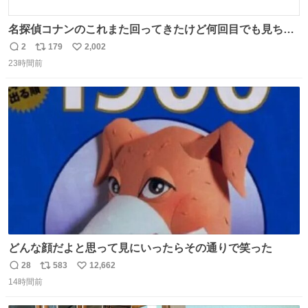
名探偵コナンのこれまた回ってきたけど何回目でも見ちゃ
う魔力あるのよな
2
179
2,002
返
リ
い
23時間前
信
ポ
い
数
ス
ね
ト
数
数
どんな顔だよと思って見にいったらその通りで笑った
28
583
12,662
返
リ
い
14時間前
信
ポ
い
数
ス
ね