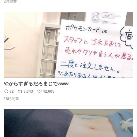
2時間前
信
ポ
い
数
ス
ね
ト
数
数
やからすぎるだろまじでwww
82
3,343
42,605
返
リ
い
18時間前
信
ポ
い
数
ス
ね
ト
数
数