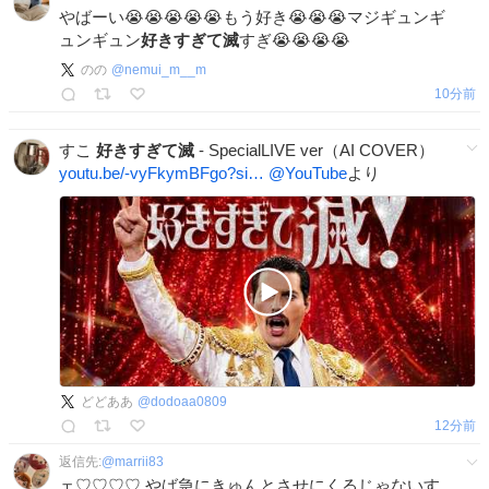
やばーい😭😭😭😭😭もう好き😭😭😭マジギュンギ
ュンギュン
好きすぎて滅
すぎ😭😭😭😭
のの
@
nemui_m__m
10分前
すこ
好きすぎて滅
- SpecialLIVE ver（AI COVER）
youtu.be/-vyFkymBFgo?si…
@YouTube
より
どどああ
@
dodoaa0809
12分前
返信先:
@
marrii83
ェ♡♡♡♡ やば急にきゅんとさせにくるじゃないす