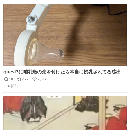
数
quest3に哺乳瓶の先を付けたら本当に授乳されてる感出る
はず！
18
422
2,619
返
リ
い
23時間前
信
ポ
い
数
ス
ね
ト
数
数