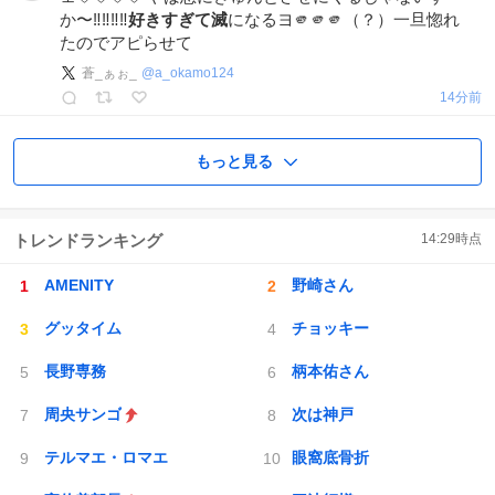
か〜‼️‼️‼️‼️
好きすぎて滅
になるヨ🫵🫵🫵（？）一旦惚れ
たのでアピらせて
蒼_ぁぉ_
@
a_okamo124
14分前
もっと見る
トレンドランキング
14:29
時点
AMENITY
野崎さん
グッタイム
チョッキー
長野専務
柄本佑さん
周央サンゴ
次は神戸
テルマエ・ロマエ
眼窩底骨折