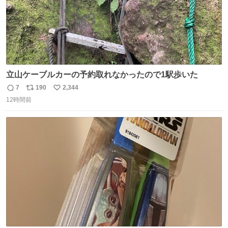
立山ケーブルカーの予約取れなかったので1駅歩いた
7
190
2,344
返
リ
い
12時間前
信
ポ
い
数
ス
ね
ト
数
数