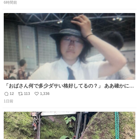
news.livedoor.com/article/detail… HIKAKINが9日、
6時間前
信
ポ
い
YouTubeチャンネルを更新し、第2子となる男児が誕生し
数
ス
ね
たことを報告。「てんやわんやの半年間でしたが、命がけ
ト
数
数
で頑張ってくれた妻には感謝しかありません」と記した。
「おばさん何で多少ダサい格好してるの？」 ああ確かに多
少ダサいな。君達が大人になる時にはこんな格好しなくて
12
113
1,336
返
リ
い
済むと良いな
1日前
信
ポ
い
数
ス
ね
ト
数
数