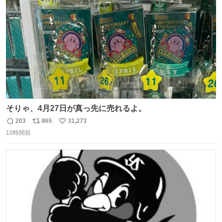
数
そりゃ、4月27日が真っ先に売れるよ。
203
865
31,273
返
リ
い
10時間前
信
ポ
い
数
ス
ね
ト
数
数