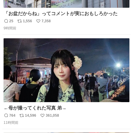
「お盆だからね」ってコメントが実におもしろかった
25
1,556
7,358
返
リ
い
9時間前
信
ポ
い
数
ス
ね
ト
数
数
←母が撮ってくれた写真 弟→
764
14,596
361,058
返
リ
い
11時間前
信
ポ
い
数
ス
ね