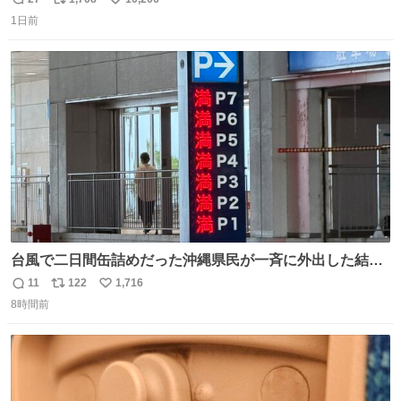
返
リ
い
＆空弁ランキングぶっち切りで首位を独走しているお弁当
1日前
信
ポ
い
です🥹 福岡空港＆博多駅で購入可🍱 博多駅界隈にステイさ
数
ス
ね
れてるクルーの方は駅での購入が断然オススメです👍 #え
ト
数
数
んがわ明太寿司
台風で二日間缶詰めだった沖縄県民が一斉に外出した結
果、パルコの駐車場フル満車🤣
11
122
1,716
返
リ
い
8時間前
信
ポ
い
数
ス
ね
ト
数
数