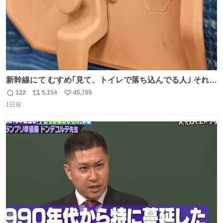
新幹線にて むすめ｢見て、トイレで落ち込んでる人｣ それに
しか見えなくなった どうしてくれるんだ
122
5,154
45,705
返
リ
い
1日前
信
ポ
い
数
ス
ね
ト
数
数