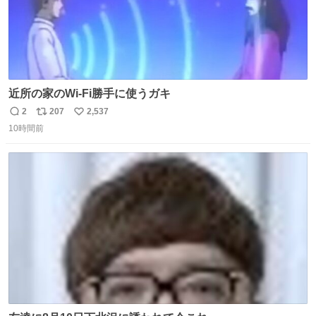
近所の家のWi-Fi勝手に使うガキ
2
207
2,537
返
リ
い
10時間前
信
ポ
い
数
ス
ね
ト
数
数