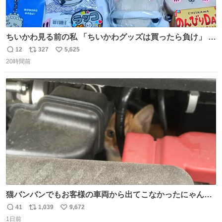
ちいかわ見る前の私 「ちいかわグッズは買ったら負け」 今
「  ︎︎ ︎︎ 」
12
327
5,625
返
リ
い
20時間前
信
ポ
い
数
ス
ね
ト
数
数
猫バンバンでもお客様の車両から出てこなかったにゃんこ
🐈 救出しようとした工場長が腕を引っ掻かれ、ぱんぱんに
41
1,039
9,672
返
リ
い
膨れ上がり、傷だらけ血だらけになりながらも何とか救出
1日前