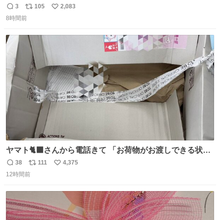
3
105
2,083
返
リ
い
8時間前
信
ポ
い
数
ス
ね
ト
数
数
ヤマト🐈‍⬛さんから電話きて 「お荷物がお渡しできる状況
でない程潰れてまして」って えっ😳 見に行くとこの状態
38
111
4,375
返
リ
い
😭 海渡ってくる時に潰れたっぽい 「一旦戻して新しいの
12時間前
信
ポ
い
送ってもらいます」みたいに言ってたから 在庫ないし💦 っ
数
ス
ね
て事で中身無事だったから連れて帰って来た😅 壊れる物な
ト
数
数
くて良かった