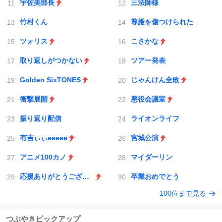
宇佐美部長
三法師様
竹村くん
尊厳を傷つけられた
ツォリス
こさかな
取り返しがつかない
ツアー発表
Golden SixTONES
じゃんけん全敗
衝撃展開
悪役会議室
振り返り配信
ライオンライフ
有吉ぃぃeeeee
宮城公演
アニメ100カノ
マイダーリン
応援ありがとうございました!
卒業おめでとう
100位まで見る
つぶやきピックアップ