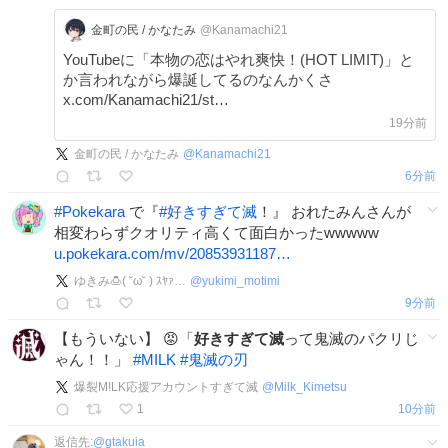
金町の民 / かなたみ
@Kanamachi21
YouTubeに「本物の恋はやれ爽快！(HOT LIMIT)」と
か言われながら爆誕してるのなんかくさ
x.com/Kanamachi21/st…
19分前
金町の民 / かなたみ
@
Kanamachi21
6分前
#
Pokekara
で『
#
好きすぎて滅
！』 おれたみんさんが
相変わらずクオリティ高くて面白かったwwwww
u.pokekara.com/mv/20853931187…
ゆきみ🍮( ˘ω˘ ) ｽﾔｧ…
@
yukimi_motimi
9分前
【もういない】 😡「
好きすぎて滅
って鬼滅のパクリじ
ゃん！！」
#
MILK
#
鬼滅の刃
爆裂M!LK応援アカウントすぎて滅
@
Milk_Kimetsu
1
10分前
返信先:
@
gtakuia