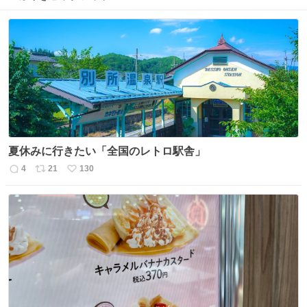
夏休みに行きたい「全国のレトロ駅舎」
4
21
130
返
リ
い
信
ポ
い
数
ス
ね
ト
数
数