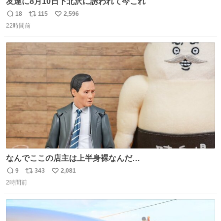
友達に8月10日下北沢に誘われて今これ
18
115
2,596
返
リ
い
22時間前
信
ポ
い
数
ス
ね
ト
数
数
なんでここの店主は上半身裸なんだ…
9
343
2,081
返
リ
い
2時間前
信
ポ
い
数
ス
ね
ト
数
数