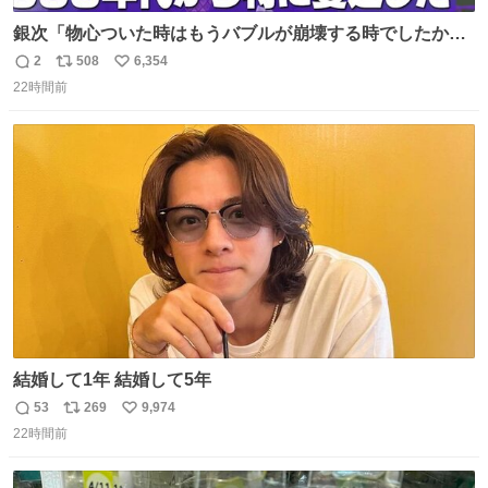
銀次「物心ついた時はもうバブルが崩壊する時でしたか
ら。不況の中に育ち、自分の好きなことをして、夢を叶え
2
508
6,354
返
リ
い
なさいと、いうふうに言われました。その1990年代から特
22時間前
信
ポ
い
に蔓延しましたこの個人主義教育が生み出した化け物、そ
数
ス
ね
れが私 渡辺銀次でございます」
ト
数
数
youtu.be/QBDnUH0BFPQ
結婚して1年 結婚して5年
53
269
9,974
返
リ
い
22時間前
信
ポ
い
数
ス
ね
ト
数