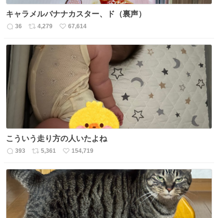
キャラメルバナナカスター、ド（裏声）
36
4,279
67,614
返
リ
い
信
ポ
い
数
ス
ね
ト
数
数
こういう走り方の人いたよね
393
5,361
154,719
返
リ
い
信
ポ
い
数
ス
ね
ト
数
数