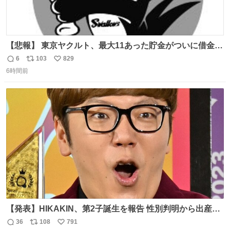
【悲報】 東京ヤクルト、最大11あった貯金がついに借金2
桁の10に到達… 6月以降は借金20オーバーととんでもない
6
103
829
返
リ
い
失速ぶりを見せています。
6時間前
信
ポ
い
数
ス
ね
ト
数
数
【発表】HIKAKIN、第2子誕生を報告 性別判明から出産ま
で半年以上の記録を公開
36
108
791
返
リ
い