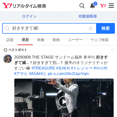
i
ログイン
ID新規取得
検索
キ
ー
話題
最新
画像
動画
ユーザー
ウェブ検索
ワ
ベストポスト
ー
ド
20260808 THE STAGE サンドーム福井 후쿠이
好きす
を
ぎて滅
...？好きすぎて別...？ 後半のオリジナリティが
消
すごい😂
#
TREASURE
#
트레저
#
トレジャー
#
아사히
す
#
アサヒ
#
ASAHIと
pic.x.com/24x2UpzVqm