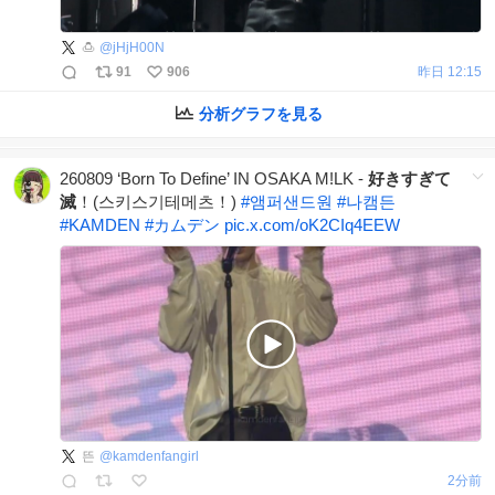
🍮
@
jHjH00N
91
906
昨日 12:15
分析グラフを見る
260809 ‘Born To Define’ IN OSAKA M!LK -
好きすぎて
滅
！(스키스기테메츠！)
#
앰퍼샌드원
#
나캠든
#
KAMDEN
#
カムデン
pic.x.com/oK2CIq4EEW
뜬
@
kamdenfangirl
2分前