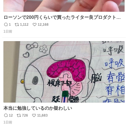
ローソンで200円くらいで買ったライター良プロダクトだ
これ 質感めっちゃ良い ガス充填とフリント交換もできてマ
1
1,112
12,168
返
リ
い
ジでこういうのでいいんだよ案件
1日前
信
ポ
い
数
ス
ね
ト
数
数
本当に勉強しているのか疑わしい
12
726
11,683
返
リ
い
1日前
信
ポ
い