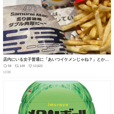
ト
数
数
店内にいる女子普通に「あいつイケメンじゃね？」とか
「スマホの持ち方きもw」とか大声で騒いでて怖い
58
149
13,822
返
リ
い
1日前
信
ポ
い
数
ス
ね
ト
数
数