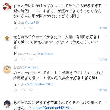
ずっとテレ朝かけっぱなしにしてたらこの
好きすぎて
滅
の時代に「スキすぎて」が流れてきてうっかりなん
かいろんな扉が開けかけたけどそっ閉じ
あめ
@
gips780
4分前
俺も自己紹介カードかきたい！人類に有明Bが
好きす
ぎて滅
‼️って伝えなきゃいけない‼️（伝えなくていい
☝）
ねむだいこん
@
kon31sun
5分前
返信先:
@
momiyax
めっちゃかわいいです！！！ 落書きでこれとか、線が
綺麗過ぎて凄い！！ 髪の毛先具合が
好きすぎて滅
❣️
へぶ
@
ec1ioVO1ee62873
6分前
あのその次に
好きすぎて滅
流れてくるのもはや狙って
ません…？
x.com/Kanamachi21/st…