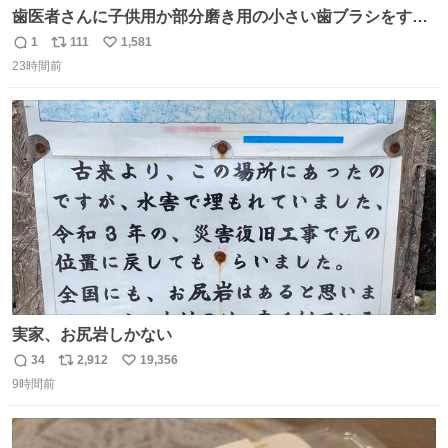
歯医者さんに子供用か部分磨き用の小さい歯ブラシをすす
められたので今日から私の歯ブラシこれ
1
111
1,581
返
リ
い
23時間前
信
ポ
い
数
ス
ね
ト
数
数
実家、お尻岩しかない
34
2,912
19,356
返
リ
い
9時間前
信
ポ
い
数
ス
ね
ト
数