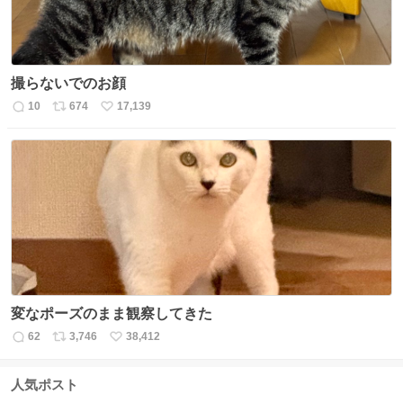
撮らないでのお顔
10
674
17,139
返
リ
い
信
ポ
い
数
ス
ね
ト
数
数
変なポーズのまま観察してきた
62
3,746
38,412
返
リ
い
信
ポ
い
数
ス
ね
人気ポスト
ト
数