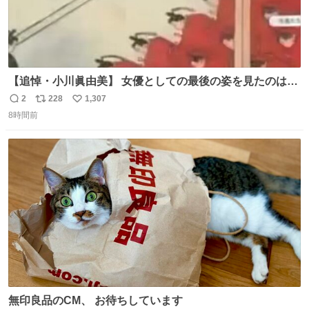
【追悼・小川眞由美】 女優としての最後の姿を見たのは何
年も前に放送された『トリビアの泉』。そのときも「何で
2
228
1,307
返
リ
い
こんな役やってんだ…」と思ったけど、収録終わりに言っ
8時間前
信
ポ
い
た「何かを掴んだ」というコメントがいかにも小川眞由美
数
ス
ね
らしい。その何年か後に出たTBSのバラエティでの姿が本
ト
数
数
当の最後になるかな
無印良品のCM、 お待ちしています