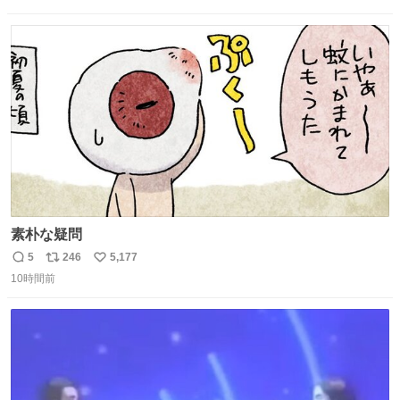
信
ポ
い
したこの子はその後、工場長の家の子になりました😌💕
数
ス
ね
ト
数
数
素朴な疑問
5
246
5,177
返
リ
い
10時間前
信
ポ
い
数
ス
ね
ト
数
数