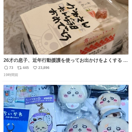
数
26才の息子、近年行動援護を使ってお出かけをよくする 親
との外出はもう嫌らしい。 中身は小学生位なのに小癪な😅
73
445
23,896
返
リ
い
昨日は夜のショッピングモールに行った 先に寝といてよ❗
19時間前
信
ポ
い
と何度も何度も言い残して。 起きたら冷蔵庫に… ああ、こ
数
ス
ね
れ買いに行ってくれたんだ…😭
ト
数
数