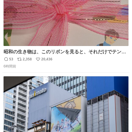
昭和の生き物は、このリボンを見ると、それだけでテンシ
ョンが上がるのである。
53
2,358
20,436
返
リ
い
6時間前
信
ポ
い
数
ス
ね
ト
数
数