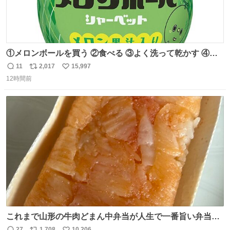
①メロンボールを買う ②食べる ③よく洗って乾かす ④か
わいい
11
2,017
15,997
返
リ
い
12時間前
信
ポ
い
数
ス
ね
ト
数
数
これまで山形の牛肉どまん中弁当が人生で一番旨い弁当だ
ったのだが、それを遥かに超える弁当発見。 個人的に駅弁
27
1,708
10,206