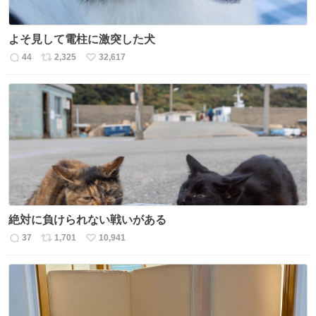
よそ見して電柱に激突した犬
44
2,325
32,617
返
リ
い
信
ポ
い
数
ス
ね
ト
数
数
絶対に負けられない戦いがある
37
1,701
10,941
返
リ
い
信
ポ
い
数
ス
ね
ト
数
数