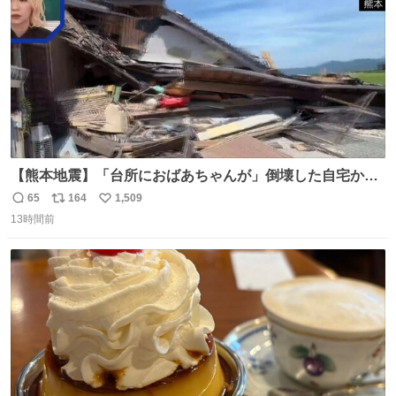
【熊本地震】「台所におばあちゃんが」倒壊した自宅から
孫が救出 地震発生時、台所で夕食の準備をしていた祖母の
65
164
1,509
返
リ
い
「助けて」という声。祖母を背負い、助け出した孫が「命
13時間前
信
ポ
い
があったのは奇跡」と当時の状況を語った。
数
ス
ね
ト
数
数