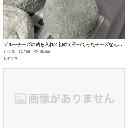
ブルーチーズの菌を入れて初めて作ってみたチーズなんだ
けど 本能でちょっとヤバいと思っちゃう見た目だな
143
705
15,460
返
リ
い
16時間前
信
ポ
い
数
ス
ね
ト
数
数