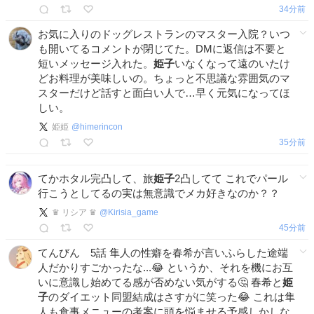
34分前
お気に入りのドッグレストランのマスター入院？いつ
も開いてるコメントが閉じてた。DMに返信は不要と
短いメッセージ入れた。
姫子
いなくなって遠のいたけ
どお料理が美味しいの。ちょっと不思議な雰囲気のマ
スターだけど話すと面白い人で…早く元気になってほ
しい。
姫姫
@
himerincon
35分前
てかホタル完凸して、旅
姫子
2凸してて これでパール
行こうとしてるの実は無意識でメカ好きなのか？？
♛ リシア ♛
@
Kirisia_game
45分前
てんびん 5話 隼人の性癖を春希が言いふらした途端
人だかりすごかったな...😂 というか、それを機にお互
いに意識し始めてる感が否めない気がする🤔 春希と
姫
子
のダイエット同盟結成はさすがに笑った😂 これは隼
人も食事メニューの考案に頭を悩ませる予感しかしな