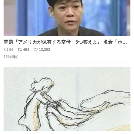
問題『アメリカが保有する空母 5つ答えよ』 名倉「ホン
マごめん、日本」
56
494
13,303
返
リ
い
16時間前
信
ポ
い
数
ス
ね
ト
数
数