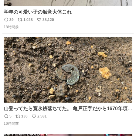
学年の可愛い子の触覚大体これ
39
1,028
38,120
返
リ
い
18時間前
信
ポ
い
数
ス
ね
ト
数
数
山登ってたら寛永銭落ちてた。 亀戸正字だから1670年頃に
鋳造されたもの。
5
130
2,581
返
リ
い
16時間前
信
ポ
い
数
ス
ね