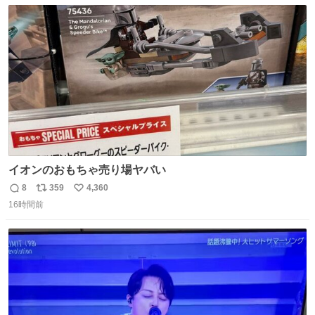
数
ス
ね
ト
数
数
イオンのおもちゃ売り場ヤバい
8
359
4,360
返
リ
い
16時間前
信
ポ
い
数
ス
ね
ト
数
数