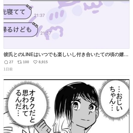
彼氏とのLINEはいつでも楽しいし付き合いたての頃の嬉し
かったLINEは無限にあるけど(同棲前は1日で各50通くらい
27
100
8,915
返
リ
い
送りあってたし)最近嬉しかったのはこれ
1日前
信
ポ
い
数
ス
ね
ト
数
数