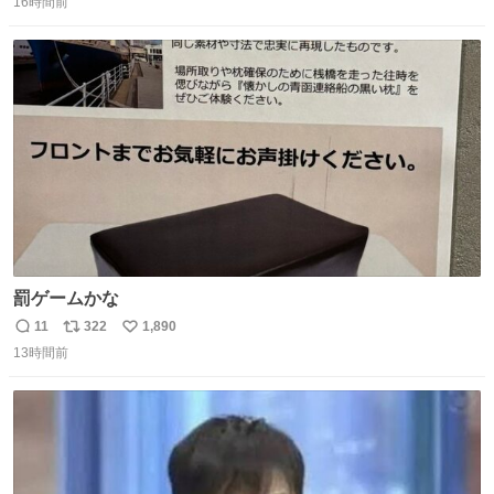
16時間前
信
ポ
い
数
ス
ね
ト
数
数
罰ゲームかな
11
322
1,890
返
リ
い
13時間前
信
ポ
い
数
ス
ね
ト
数
数