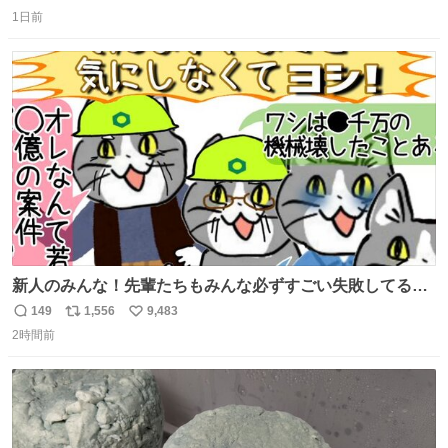
返
リ
い
事に友人との再会を果たすことが出来るでしょうか…⁉️😳
1日前
信
ポ
い
💧 #田舎者あるある #秋田犬のいる暮らし #明日に続く
数
ス
ね
ト
数
数
新人のみんな！先輩たちもみんな必ずすごい失敗してるか
ら、ちいさいことは気にしなくてヨシ！ #現場猫
149
1,556
9,483
返
リ
い
2時間前
信
ポ
い
数
ス
ね
ト
数
数