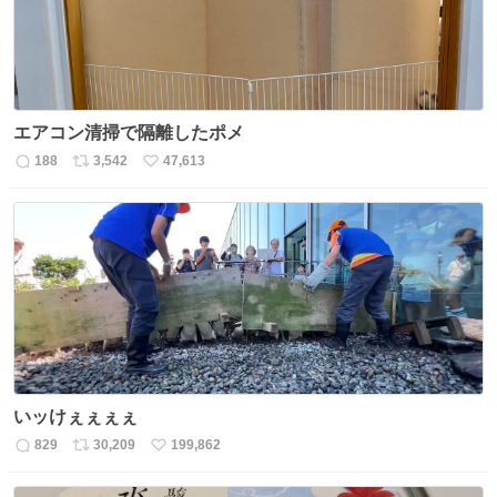
エアコン清掃で隔離したポメ
188
3,542
47,613
返
リ
い
信
ポ
い
数
ス
ね
ト
数
数
いッけぇぇぇぇ
829
30,209
199,862
返
リ
い
信
ポ
い