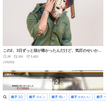
数
この2、3日ずっと頭が痛かったんだけど、気圧のせいかし
ら…
20
141
1,422
返
リ
い
15時間前
信
ポ
い
数
ス
ね
ト
数
数
姫子
2凸
姫子
ロビン
姫子
弱い
姫子
かわいい
姫子