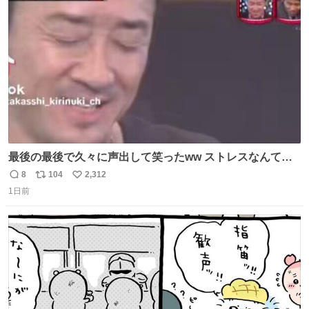
ト
数
数
最後の最後で久々に声出して笑ったww ストレスなんて笑
って吹き飛ばせ！！ #水曜日のダウンタウン #大友康平
8
104
2,312
返
リ
い
1日前
信
ポ
い
数
ス
ね
ト
数
数