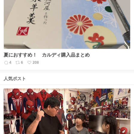
数
ス
ね
ト
数
数
夏におすすめ！ カルディ購入品まとめ
4
6
208
返
リ
い
信
ポ
い
数
ス
ね
人気ポスト
ト
数
数