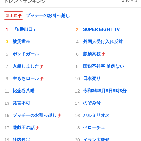
トレンドランキング
2:16
時点
プッチーのお引っ越し
『8番出口』
SUPER EIGHT TV
被災世帯
外国人受け入れ反対
ボンドガール
麒麟高校
入籍しました
国税不祥事 前例ない
生もちロール
日本売り
比企谷八幡
令和8年8月8日8時8分
発言不可
のぞみ号
プッチーのお引っ越し
バルミリオス
遊戯王の話
ベローチェ
社内規定
イラン大統領