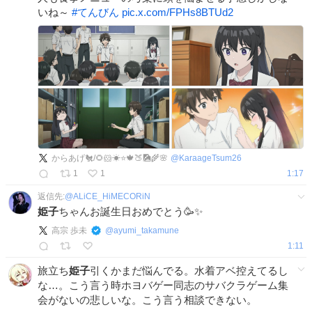
いね～
#
てんびん
pic.x.com/FPHs8BTUd2
からあげ🐔/🌻🐹☀⭐️🍁🍑🎑🌾🌸
@
KaraageTsum26
1
1
1:17
返信先:
@
ALiCE_HiMECORiN
姫子
ちゃんお誕生日おめでとう🥳✨
高宗 歩未
@
ayumi_takamune
1:11
旅立ち
姫子
引くかまだ悩んでる。水着アベ控えてるし
な…。こう言う時ホヨバゲー同志のサバクラゲーム集
会がないの悲しいな。こう言う相談できない。