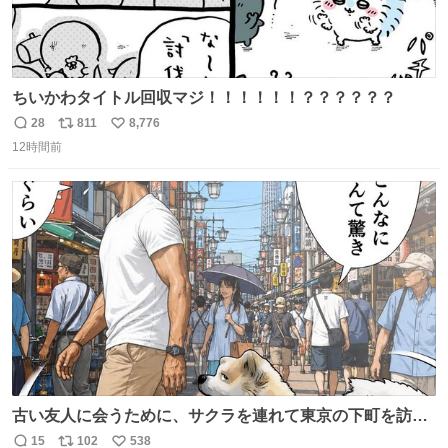
ちいかわタイトル回収マジ！！！！！！？？？？？？
28
811
8,776
返
リ
い
12時間前
信
ポ
い
数
ス
ね
ト
数
数
古い友人に会うために、サクラを連れて東京の下町を訪れ
た昌兵衛さん✨田舎とのギャップに驚きつつ、果たして無
15
102
538