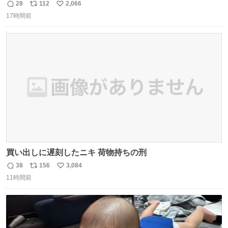
28
112
2,066
返
リ
い
17時間前
信
ポ
い
数
ス
ね
ト
数
数
買い出しに遅刻したニキ 荷物持ちの刑
38
156
3,084
返
リ
い
11時間前
信
ポ
い
数
ス
ね
ト
数
数