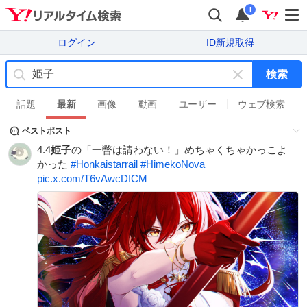
i
ログイン
ID新規取得
検索
キ
ー
話題
最新
画像
動画
ユーザー
ウェブ検索
ワ
ベストポスト
ー
ド
4.4
姫子
の「一瞥は請わない！」めちゃくちゃかっこよ
を
かった
#
Honkaistarrail
#
HimekoNova
消
pic.x.com/T6vAwcDICM
す