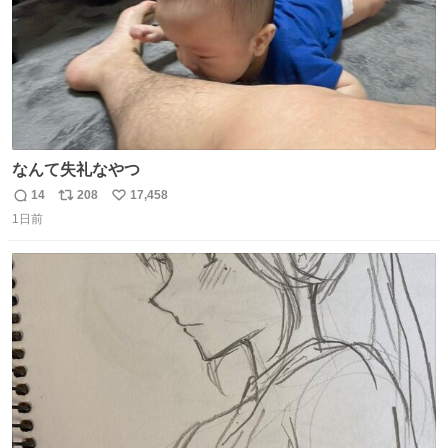
なんて失礼なやつ
14
208
17,458
返
リ
い
1日前
信
ポ
い
数
ス
ね
ト
数
数