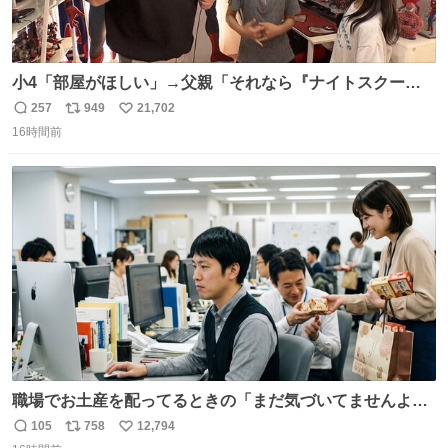
小4「部屋がほしい」→父親「それなら『ナイトスクー
プ』に言え！無理やろけどな…」
257
949
21,702
返
リ
い
oricon.co.jp/news/2472553/f… ⠀ 「父の部屋を奪いたい」
16時間前
信
ポ
い
小学4年生と妹が登場。自宅の2階には部屋が4つあるの
数
ス
ね
に、父が2部屋使い、姉妹は1部屋。文句を言うと「ナイト
ト
数
数
スクープに改造してもらえ！無理やろけどな」と
職場でお土産を配ってるときの「まだ気づいてませんよ」
的な演技が毎回シンドい。
105
758
12,794
返
リ
い