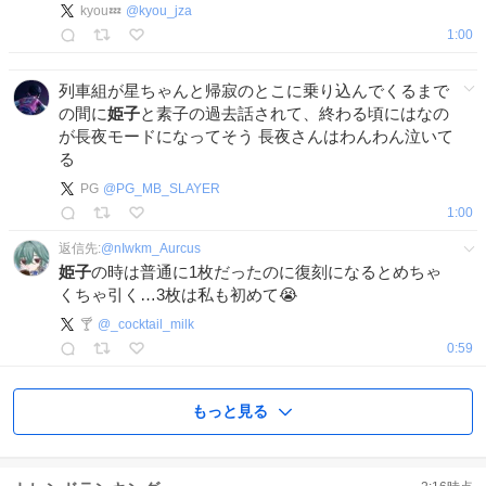
kyou💤
@
kyou_jza
1:00
列車組が星ちゃんと帰寂のとこに乗り込んでくるまで
の間に
姫子
と素子の過去話されて、終わる頃にはなの
が長夜モードになってそう 長夜さんはわんわん泣いて
る
PG
@
PG_MB_SLAYER
1:00
返信先:
@
nIwkm_Aurcus
姫子
の時は普通に1枚だったのに復刻になるとめちゃ
くちゃ引く…3枚は私も初めて😭
🍸
@
_cocktail_milk
0:59
もっと見る