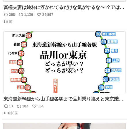
冨樫夫妻は純粋に浮かれてるだけな気がするな〜 全アはこ
こに自分の市場価値的なものを上乗せするので、 すっぴん
268
1,136
24,897
返
リ
い
＆寝起きのボサボサ頭でも「今日も可愛いね」が止まらな
1日前
信
ポ
い
い。放っておくと永遠に髪撫でてきて作業進まない()
数
ス
ね
156cm40kg、年中日焼け止めとお友達の私より綺麗な手や
ト
数
数
めてもろて とか言う
東海道新幹線から山手線各駅まで品川乗り換えと東京乗り
換え。どっちが早いか？どっちが安いか？を調べてみた。
13
102
534
返
リ
い
数字は早い方の駅からの所要時間。駅名色分けは運賃が安
18時間前
信
ポ
い
い方で色分け。赤白抜き＝品川 青白抜き＝東京。黒字は
数
ス
ね
運賃が同じ。→
ト
数