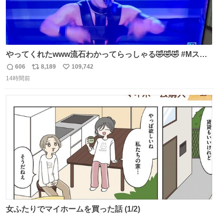
やってくれたwww流石わかってらっしゃる🤣🤣🤣 #Mステ
#西川貴教
606
8,189
109,742
返
リ
い
14時間前
信
ポ
い
数
ス
ね
ト
数
数
女ふたりでマイホームを買った話 (1/2)