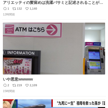
アリエッティの髪留めは洗濯バサミと記述されることが多
いですが、もっと小さいプラスチックのクリップです。 バ
1
132
1,140
返
リ
い
ネは使いやすいように強度を調整してあるはず。
12時間前
信
ポ
い
数
ス
ね
ト
数
数
いや悪意wwwww
2
219
2,109
返
リ
い
15時間前
信
ポ
い
数
ス
ね
ト
数
数