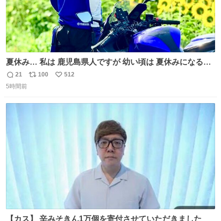
夏休み… 私は 鹿児島県人ですが 幼い頃は 夏休みになると
母の郷… 山梨へ遊びに行くのが楽しみでした 母の実家へ 1
21
100
512
返
リ
い
ヶ月近く泊まって … … 今の私は 医療従事者 お盆休み？ﾅﾆ
5時間前
信
ポ
い
ｿﾚｵｲｼｲﾉ?(笑 … … 子どもの頃 山梨で見た ひまわり畑の風
数
ス
ね
景 淡い記憶 そんな思い出の風景… ありますか？
ト
数
数
【カス】 辛みそきん1万個を寄付させていただきました