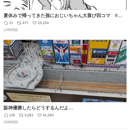
夏休みで帰ってきた孫におじいちゃん大喜び四コマ #四
コマ漫画 #Web漫画 #漫画が読めるハッシュタグ
31
477
10,154
返
リ
い
14時間前
信
ポ
い
数
ス
ね
ト
数
数
阪神優勝したらどうするんだよ…
145
3,283
41,284
返
リ
い
20時間前
信
ポ
い