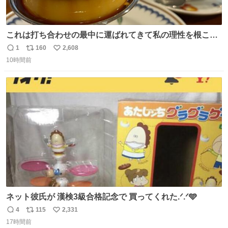
これは打ち合わせの最中に運ばれてきて私の理性を根こそ
ぎ奪い去ったプリンの写真です。
1
160
2,608
返
リ
い
10時間前
信
ポ
い
数
ス
ね
ト
数
数
ネット彼氏が 漢検3級合格記念で 買ってくれた.ᐟ.ᐟ🩵
4
115
2,331
返
リ
い
17時間前
信
ポ
い