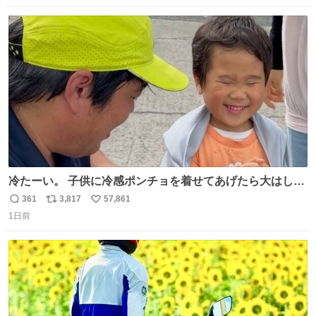
数
ス
ね
ト
数
数
冷たーい。 子供に冷感ポンチョを着せてあげたら大はしゃ
ぎで喜んでくれました。 こんな素敵な代物を提供してくれ
361
3,817
57,861
返
リ
い
た山口県の恩師に感謝。
1日前
信
ポ
い
数
ス
ね
ト
数
数