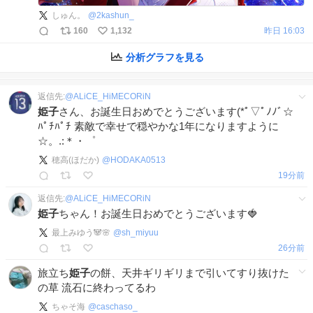
しゅん。
@
2kashun_
160
1,132
昨日 16:03
分析グラフを見る
返信先:
@
ALiCE_HiMECORiN
姫子
さん、お誕生日おめでとうございます(*ﾟ▽ﾟﾉﾉﾞ☆
ﾊﾟﾁﾊﾟﾁ 素敵で幸せで穏やかな1年になりますように
☆。.:＊・゜
穂高(ほだか)
@
HODAKA0513
19分前
返信先:
@
ALiCE_HiMECORiN
姫子
ちゃん！お誕生日おめでとうございます🍓
最上みゆう🐼🌸
@
sh_miyuu
26分前
旅立ち
姫子
の餅、天井ギリギリまで引いてすり抜けた
の草 流石に終わってるわ
ちゃそ海
@
caschaso_