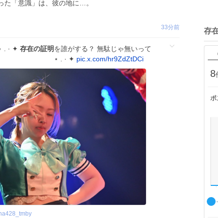
った「意識」は、彼の地に…。
33分前
存
· ✦
存在の証明
を誰がする？ 無駄じゃ無いって
. ⋆ ⋆ . · ✦
pic.x.com/hr9ZdZtDCi
8
ポ
uha428_tmby