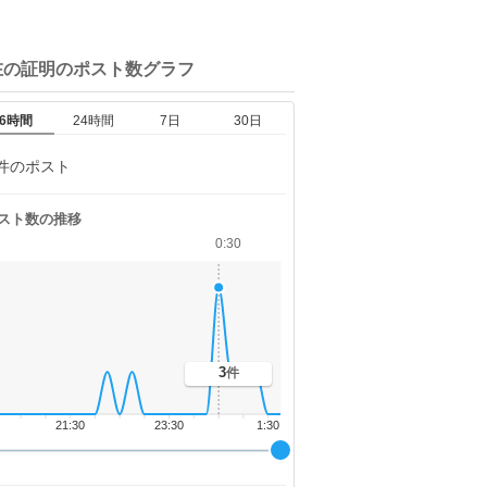
在の証明の
ポスト数グラフ
6時間
24時間
7日
30日
件のポスト
スト数の推移
0:30
3
件
21:30
23:30
1:30