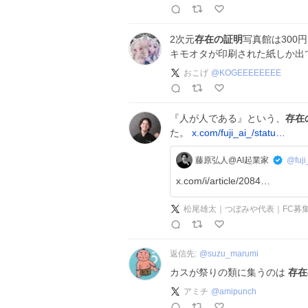
2次元
存在の証明
写真館は300
キモオタが印刷された紙しか出
おこげ
@
KOGEEEEEEEE
『人が人である』という、
存在
た。
x.com/fuji_ai_/statu…
藤原弘人@AI起業家
@fuji
x.com/i/article/2084…
松尾雄太｜つぼみや代表｜FC募
返信先:
@
suzu_marumi
カスが祭りの類に集うのは
存在
アミチ
@
amipunch