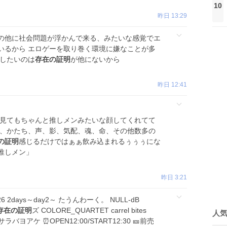
10
昨日 13:29
の他に社会問題が浮かんで来る、みたいな感覚でエ
いるから エロゲーを取り巻く環境に嫌なことが多
出したいのは
存在の証明
が他にないから
昨日 12:41
つ見てもちゃんと推しメンみたいな顔してくれてて
姿、かたち、声、影、気配、魂、命、その他数多の
の証明
感じるだけではぁぁ飲み込まれるぅぅぅにな
推しメン」
昨日 3:21
6 2days～day2～ たうんわーく。 NULL-dB
存在の証明
ズ COLORE_QUARTET carrel bites
人
 紅サラバヨアケ ⏰OPEN12:00/START12:30 🎫前売