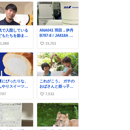
気で入院している
ANA041 羽田→伊丹
どもたちを励まそ
B787-8 / JA818A 使
と、バスケットボ
用機到着遅れにつき
1,080
15,701
い
ル・宇都宮ブレッ
「安全に支障ない範
スに所属する比江
囲で1分1秒でも遅延
い
慎選手が下野市の
回復に努めておりま
ね
院を訪問して交流
す」と機長の気合い
数
ました。
十分！ が、フライト
ws.web.nhk/news
は順調に進みすぎ…
b/na/nb-…
「飛ばしすぎたせい
夏にぴったりな、
これがこう。 ガチの
か現在奈良県上空で
んやりスイーツパ
おばさんと姪っ子で
の待機を命じられて
しっとり生地
す。 （身長抜かされ
おります」 でコンソ
707
7,532
い
牛乳入りホイップ
ててしぬ笑） #ヤツ
メスープ吹き出しそ
たっぷり注入した
ルギ12 #家族でヒロ
い
うになりましたw
たっぷり牛乳ホイ
イン
ね
パン」✨ ひんや
数
とした口あたり
、暑い夏でもペロ
と食べられる美味