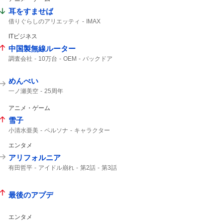
耳をすませば
借りぐらしのアリエッティ
IMAX
アリエッティ
ITビジネス
中国製無線ルーター
調査会社
10万台
OEM
バックドア
ルーター
安いから
日本経済新聞
何が問題
めんべい
一ノ瀬美空
25周年
アニメ・ゲーム
雪子
小清水亜美
ペルソナ
キャラクター
エンタメ
アリフォルニア
有田哲平
アイドル崩れ
第2話
第3話
最後のアプデ
エンタメ