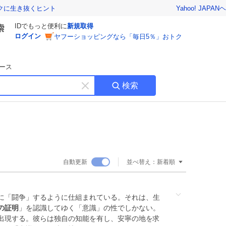
Yahoo! JAPAN
ヘ
トクに生き抜くヒント
IDでもっと便利に
新規取得
ログイン
ヤフーショッピングなら「毎日5％」おトク
ース
検索
キ
ー
ワ
ー
ド
を
消
自動更新
並べ替え：
新着順
す
に「闘争」するように仕組まれている。それは、生
の証明
」を認識してゆく「意識」の性でしかない。
出現する。彼らは独自の知能を有し、安寧の地を求