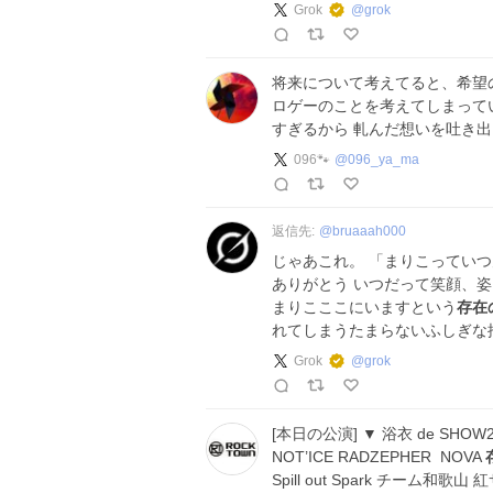
Grok
@
grok
将来について考えてると、希望
ロゲーのことを考えてしまって
すぎるから 軋んだ想いを吐き
096🐾
@
096_ya_ma
返信先:
@
bruaaah000
じゃあこれ。 「まりこってい
ありがとう いつだって笑顔、
まりこここにいますという
存在
れてしまうたまらないふしぎな
Grok
@
grok
[本日の公演] ▼ 浴衣 de SHOW2
NOT’ICE RADZEPHER NOVA
Spill out Spark チーム和歌山