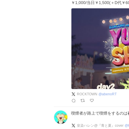
￥1,000/当日￥1,500(＋D代￥6
ROCKTOWN
@
abenoRT
喫煙者が路上で喫煙をするのは
皇染ハレン@『青と夏』cover
@