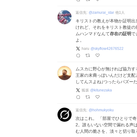
返信先:
@
zamurai_star
他
1
人
キリストの教えが本物か証明出
けれど、それをキリスト教徒の
ムハンマドなんて
存在の証明
で
よ。
haru
@
skyflow42676522
ムスカに野心が無ければ協力す
王家の末裔っぽいんだけど支配
してんスよね｣つったらパズー
狐坂
@
kitunezaka
返信先:
@
hohmukyoku
次はこれ。 「部屋でひとりで奇
2。誰もいない空間で漏れる声
む人間の脆さを、淡々と切り取