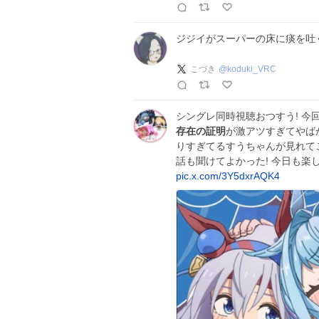
ジジイがスーパーの床に痰を吐
こづき
@
koduki_VRC
シングレ同時視聴おつすう! 
存在の証明
が激アツすぎてやば
りすぎてるすうちゃんが見れてこ
話も聞けてよかった! 今日も楽
pic.x.com/3Y5dxrAQK4