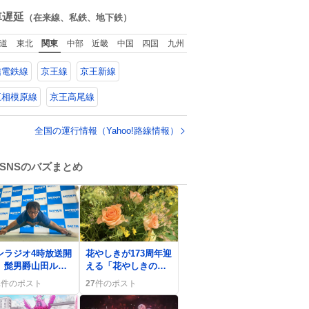
てた。
ね
数
車遅延
（在来線、私鉄、地下鉄）
道
東北
関東
中部
近畿
中国
四国
九州
信電鉄線
京王線
京王新線
王相模原線
京王高尾線
全国の運行情報（Yahoo!路線情報）
SNSのバズまとめ
0
ンラジオ4時放送開
花やしきが173周年迎
、髭男爵山田ルイ
える「花やしきの
3世が登場でリスナ
日」 入園無料で懐
1
件のポスト
27
件のポスト
歓喜「アクセスっ
かしさが炸裂
い」コーナーも