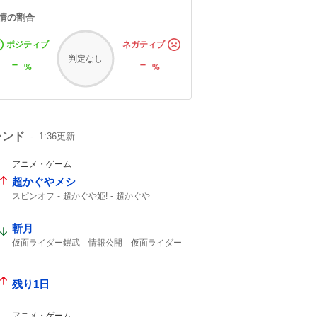
情の割合
ポジティブ
ネガティブ
-
-
判定なし
%
%
レンド
1:36
更新
アニメ・ゲーム
超かぐやメシ
スピンオフ
超かぐや姫!
超かぐや
ビビビコミック
0話
Web漫画
10年後
美味しいものを
斬月
仮面ライダー鎧武
情報公開
仮面ライダー
真骨彫
残り1日
アニメ・ゲーム