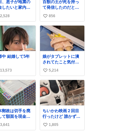
日、息子が地震の
百獣の王が死を持っ
す☺️ お店のチ
金したいと家内と
て発信したのだと思
ドコーナーで探し
便局に行ったみた
う 高温多湿が尋常で
くださいね！
2,528
856
い
です。おもちゃと
ない日本の夏 どうか
買う選択肢もあっ
早急に飼育の環境を
い
と思うけど、自分
見直して 動物の命を
ね
貯めてた2万円を役
護ってください…と
数
立てて欲しい、み
治療中のライオンが
なも元気になって
助かりますように す
しいと。家内も一
べての動物の命が護
交際中 結婚して5年
娘がタブレットに潰
に募金したので、
られますように
されてたこと気付か
分も何かできたら
2026.7.3📷多摩動物
なかった。 旦那だけ
ぁと思いました。
公園にて 残念ながら
13,573
5,214
い
は娘の波長を感じ取
個体の識別は出来ま
れるから声出せずと
い
せん
もSOSが伝わったら
ね
しい。 急いで旦那が
数
救出して、泣きじゃ
くる娘に自分も謝っ
て抱きしめようとし
本郵政は切手を廃
ちいかわ映画２回目
たら、ビンタされて
して額面を現金で
行ったけど 誰かずっ
しまった。3回ほど。
戻せ2026 #日本
と喋っててうるさか
小さい手だけど、地
3,641
1,805
い
政
った 許せねえ
味に痛い。 その後、
apanPostHD_PR
い
娘は旦那に泣きつい