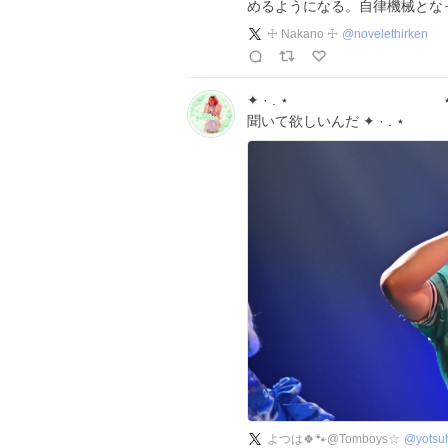
めるようになる。自律機械とな
☩ Nakano ☩
@
novelethirken
✦ · . ⋆ ⋆ . 
聞いて欲しいんだ ✦ · 
よつは🍀🐾@Tomboys☆
@
yots