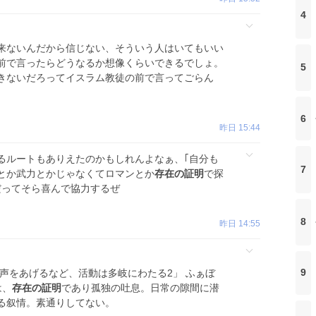
4
来ないんだから信じない、そういう人はいてもいい
前で言ったらどうなるか想像くらいできるでしょ。
5
きないだろってイスラム教徒の前で言ってごらん
6
昨日 15:44
るルートもありえたのかもしれんよなぁ、｢自分も
7
とか武力とかじゃなくてロマンとか
存在の証明
で探
だってそら喜んで協力するぜ
8
昨日 14:55
9
声をあげるなど、活動は多岐にわたる2」 ふぁぼ
は、
存在の証明
であり孤独の吐息。日常の隙間に潜
る叙情。素通りしてない。