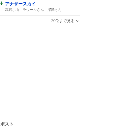
アナザースカイ
武蔵小山
ラウールさん
深澤さん
1時間スペシャル
ラウール
どちらかがパリ
どちらかが武蔵小山
20位まで見る
Snow Manラウール
ふかラウ
気ポスト