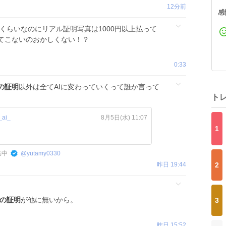
12分前
感
円くらいなのにリアル証明写真は1000円以上払って
てこないのおかしくない！？
0:33
の証明
以外は全てAIに変わっていくって誰か言って
ト
_ai_
8月5日(水) 11:07
1
集中
@
yutamy0330
昨日 19:44
2
の証明
が他に無いから。
3
昨日 15:52