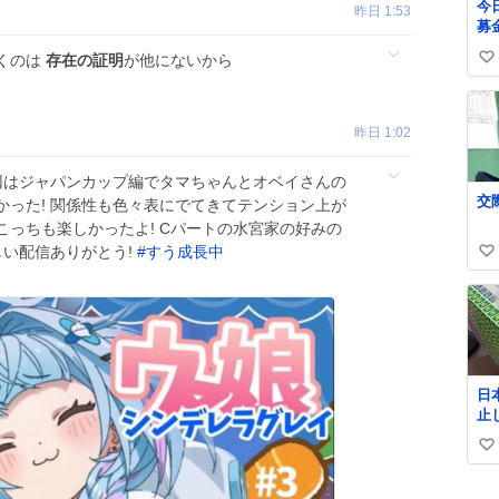
今
昨日 1:53
しさで
募
ル
郵
て
くのは
存在の証明
が他にないから
い
い
か
い
た
ね
で
昨日 1:02
数
に
ん
今回はジャパンカップ編でタマちゃんとオベイさんの
欲
かった! 関係性も色々表にでてきてテンション上が
緒
自
っちも楽しかったよ! Cパートの水宮家の好みの
な
しい配信ありがとう!
#
すう成長中
い
い
ね
数
日
止
払い
い
郵
@J
い