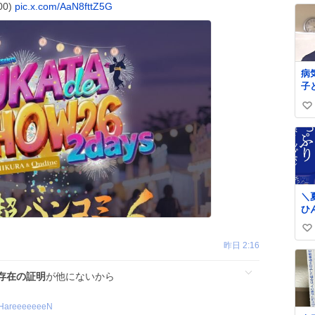
00)
pic.x.com/AaN8fttZ5G
病
子
う
い
ー
ク
い
島
ね
病
数
し
ne
we
＼
ひ
ン❄️／ 
い
に
昨日 2:16
を
い
「
ね
ップ
存在の証明
が他にないから
数
り
で
HareeeeeeeN
リ