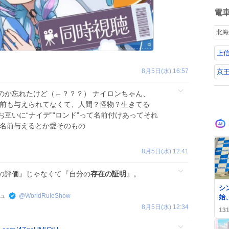
ね
数
電
北海
上
8月5日(水) 16:57
京
のか忘れたけど（←？？？） ナイロンちゃん、
名前も与えられてなくて、人間？怪物？生きてる
互いに“ナイデ”“ロンド”って名前付けあってそれ
 名前与えるとか愛そのもの
8月5日(水) 12:41
の評価』じゃなくて『自分の
存在の証明
』。
0
シ
ュ
@
WorldRuleShow
始
5
8月5日(水) 12:34
13
ー
ぽ