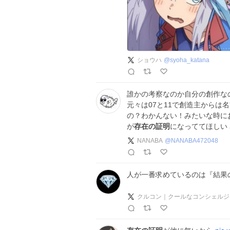
ショウハ
@
syoha_katana
誰かの考察なのか自分の創作な
元々は07と11で創造主からは
の？わかんない！みたいな時にお
が
存在の証明
になっててほしい
NANABA
@
NANABA472048
人が一番求めているのは『結果
クルコン｜クールなコンシェルジ