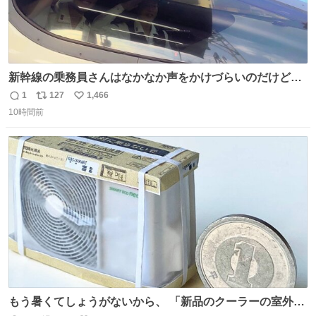
新幹線の乗務員さんはなかなか声をかけづらいのだけど😅
ルミエールの運転士さん、運転台にカメラマン向けたらお
1
127
1,466
返
リ
い
二人で敬礼🫡✨ 暗くて上手く撮れないなぁ…な顔してた
10時間前
信
ポ
い
ら、わざわざ車外に出て来てくださり✨ 「フリー素材なの
数
ス
ね
で載せて大丈夫です！」と自ら言ってくださる親切気さく
ト
数
数
なS運転士さん感謝
もう暑くてしょうがないから、 「新品のクーラーの室外機