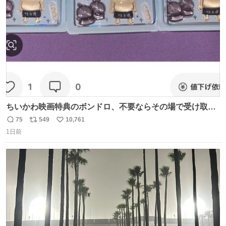
数
ちいかわ映画特典のボンドロ、不要ならその場で受け取り
辞退すれば良いのに白々しい
75
549
10,761
返
リ
い
1日前
信
ポ
い
数
ス
ね
ト
数
数