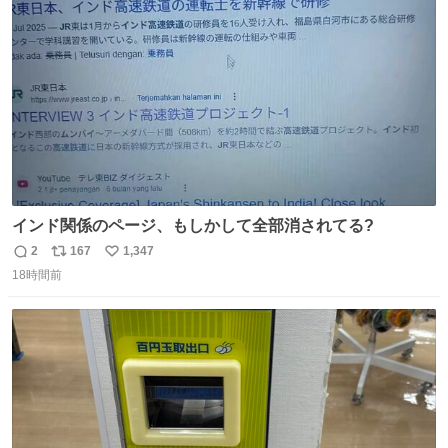
れ買いに行ってくれたんだ…😭
ト
数
数
インド関係のページ、もしかして全部消されてる?
2
167
1,347
返
リ
い
18時間前
信
ポ
い
数
ス
ね
ト
数
数