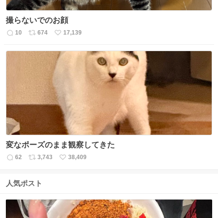
撮らないでのお顔
10
674
17,139
返
リ
い
信
ポ
い
数
ス
ね
ト
数
数
変なポーズのまま観察してきた
62
3,743
38,409
返
リ
い
信
ポ
い
数
ス
ね
人気ポスト
ト
数
数