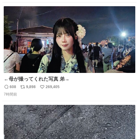
数
ス
ね
ト
数
数
←母が撮ってくれた写真 弟→
608
9,898
269,405
返
リ
い
7時間前
信
ポ
い
数
ス
ね
ト
数
数