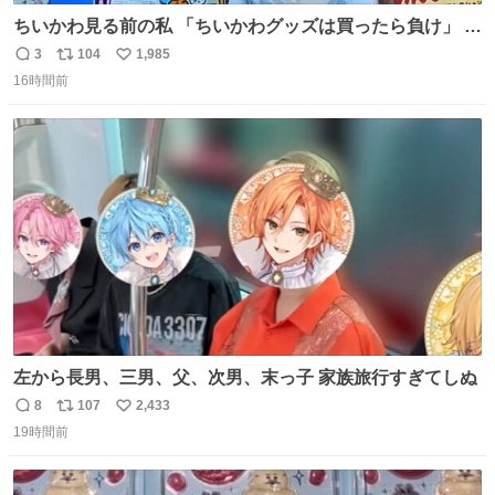
ちいかわ見る前の私 「ちいかわグッズは買ったら負け」 今
「  ︎︎ ︎︎ 」
3
104
1,985
返
リ
い
16時間前
信
ポ
い
数
ス
ね
ト
数
数
左から長男、三男、父、次男、末っ子 家族旅行すぎてしぬ
8
107
2,433
返
リ
い
19時間前
信
ポ
い
数
ス
ね
ト
数