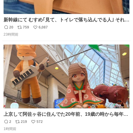
新幹線にて むすめ｢見て、トイレで落ち込んでる人｣ それに
しか見えなくなった どうしてくれるんだ
20
759
6,087
返
リ
い
23時間前
信
ポ
い
数
ス
ね
ト
数
数
上京して阿佐ヶ谷に住んでた20年前、19歳の時から毎年参
加してるお祭りなのでとっても感慨深いです。うれしーー
2
219
572
返
リ
い
ー！作っていただいた方本当にありがとう。
1時間前
信
ポ
い