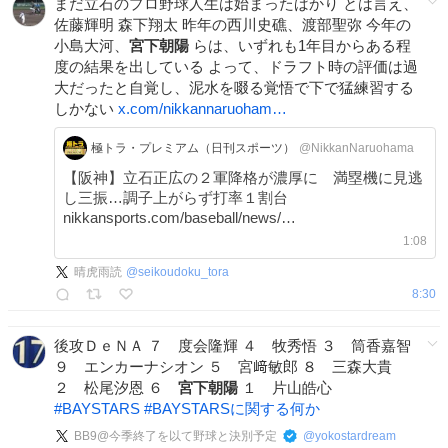
まだ立石のプロ野球人生は始まったばかり とは言え、
佐藤輝明 森下翔太 昨年の西川史礁、渡部聖弥 今年の
小島大河、
宮下朝陽
らは、いずれも1年目からある程
度の結果を出している よって、ドラフト時の評価は過
大だったと自覚し、泥水を啜る覚悟で下で猛練習する
しかない
x.com/nikkannaruoham…
極トラ・プレミアム（日刊スポーツ）
@NikkanNaruohama
【阪神】立石正広の２軍降格が濃厚に 満塁機に見逃
し三振…調子上がらず打率１割台
nikkansports.com/baseball/news/…
1:08
晴虎雨読
@
seikoudoku_tora
8:30
後攻ＤｅＮＡ ７ 度会隆輝 ４ 牧秀悟 ３ 筒香嘉智
９ エンカーナシオン ５ 宮﨑敏郎 ８ 三森大貴
２ 松尾汐恩 ６
宮下朝陽
１ 片山皓心
#
BAYSTARS
#
BAYSTARSに関する何か
BB9@今季終了を以て野球と決別予定
@
yokostardream