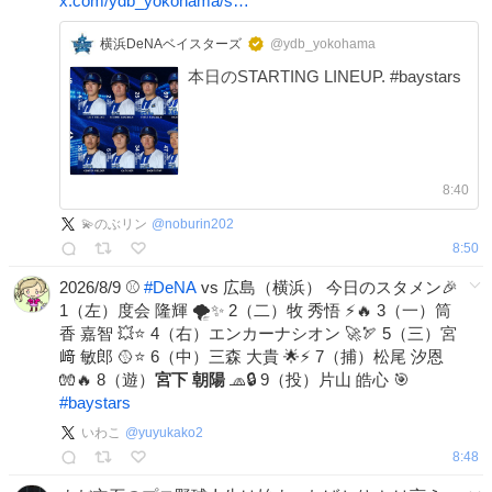
x.com/ydb_yokohama/s…
横浜DeNAベイスターズ
@ydb_yokohama
本日のSTARTING LINEUP. #baystars
8:40
💫のぶリン
@
noburin202
8:50
2026/8/9 ⚾
#
DeNA
vs 広島（横浜） 今日のスタメン🎉
1（左）度会 隆輝 🌪️✨ 2（二）牧 秀悟 ⚡🔥 3（一）筒
香 嘉智 💥⭐ 4（右）エンカーナシオン 🚀🏹 5（三）宮
﨑 敏郎 🥎⭐ 6（中）三森 大貴 🌟⚡ 7（捕）松尾 汐恩
🧤🔥 8（遊）
宮下
朝陽
🧢🔒 9（投）片山 皓心 🎯
#
baystars
いわこ
@
yuyukako2
8:48