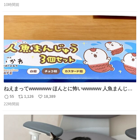
返
リ
い
10時間前
信
ポ
い
数
ス
ね
ト
数
数
ねえまってwwwwww ほんとに怖いwwwww 人魚まんじゅ
う買ってきたから私も永遠のいのちを…ぐへへ…と思いな
55
1,126
18,389
返
リ
い
がら1つ食べたら 奥歯欠けたんだけど！！！！？？？ しか
22時間前
信
ポ
い
もガッツリ😭 まんじゅうだよ？？？？？？ ガリッて言っ
数
ス
ね
たから何？と思って口から出したら自分の歯wwwwww セ
ト
数
数
イレーンの呪いじゃん😭