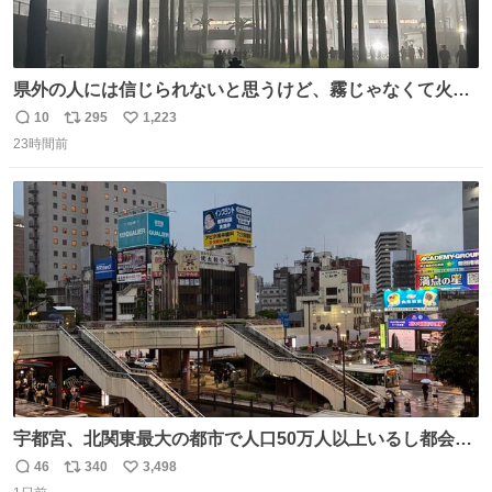
県外の人には信じられないと思うけど、霧じゃなくて火山
灰です🌋 #桜島
10
295
1,223
返
リ
い
23時間前
信
ポ
い
数
ス
ね
ト
数
数
宇都宮、北関東最大の都市で人口50万人以上いるし都会何
だろうなと思っていたら想像以上に都会で興奮した
46
340
3,498
返
リ
い