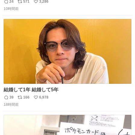
のミニチュア」 でも見ていってよ
24
571
3,286
返
リ
い
10時間前
信
ポ
い
数
ス
ね
ト
数
数
結婚して1年 結婚して5年
39
166
6,978
返
リ
い
18時間前
信
ポ
い
数
ス
ね
ト
数
数