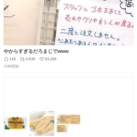
やからすぎるだろまじでwww
126
4,938
63,345
返
リ
い
22時間前
信
ポ
い
数
ス
ね
ト
数
数