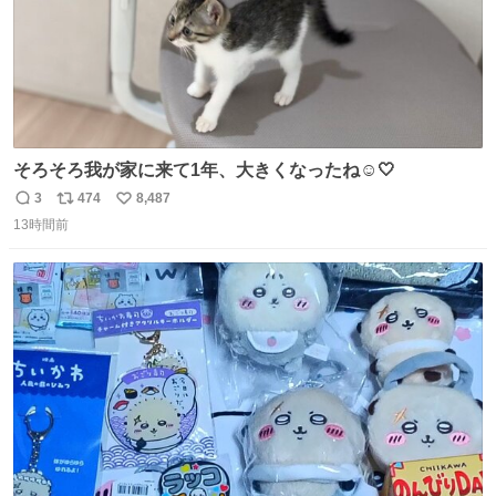
そろそろ我が家に来て1年、大きくなったね☺️🤍
3
474
8,487
返
リ
い
13時間前
信
ポ
い
数
ス
ね
ト
数
数