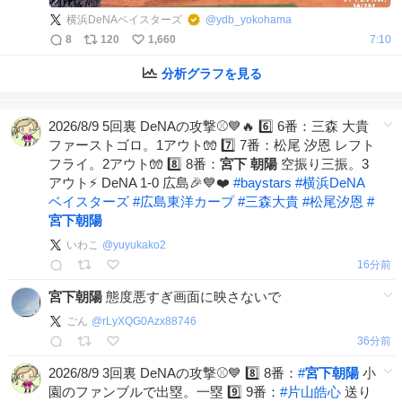
横浜DeNAベイスターズ
@
ydb_yokohama
8
120
1,660
7:10
分析グラフを見る
2026/8/9 5回裏 DeNAの攻撃⚾️💙🔥 6️⃣ 6番：三森 大貴
ファーストゴロ。1アウト🧤 7️⃣ 7番：松尾 汐恩 レフト
フライ。2アウト🧤 8️⃣ 8番：
宮下
朝陽
空振り三振。3
アウト⚡️ DeNA 1-0 広島🎉💙❤️
#
baystars
#
横浜DeNA
ベイスターズ
#
広島東洋カープ
#
三森大貴
#
松尾汐恩
#
宮下朝陽
いわこ
@
yuyukako2
16分前
宮下朝陽
態度悪すぎ画面に映さないで
ごん
@
rLyXQG0Azx88746
36分前
2026/8/9 3回裏 DeNAの攻撃⚾️💙 8️⃣ 8番：
#
宮下朝陽
小
園のファンブルで出塁。一塁 9️⃣ 9番：
#
片山皓心
送り