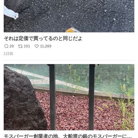
それは定価で買ってるのと同じだよ
29
101
11,269
返
リ
い
1日前
信
ポ
い
数
ス
ね
ト
数
数
モスバーガー創業者の地、大船渡の銀のモスバーガーに一