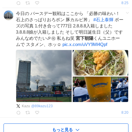
8:25
今日の バースデー観戦はここから 「必勝の味わい！
石上のさっぱりおろポン 豚カルビ丼」
#
石上泰輝
ポー
ズの写真 1.付き合って777日 2.8.8.8入籍しました
3.8.8.8娘が入籍しました そして明日誕生日（父）です
みんなめでたい🎉㊗️ 私もね笑
宮下朝陽
くんユニホー
ムで スタメン、ホッ☺️
pic.x.com/uVY9Ml4Qpf
Kazu
@
89kazu123
8:20
もっと見る