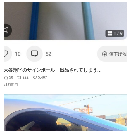
ト
数
数
大谷翔平のサインボール、出品されてしまう…
50
222
5,467
返
リ
い
21時間前
信
ポ
い
数
ス
ね
ト
数
数