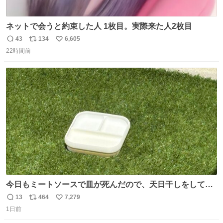
ネットで会うと約束した人 1枚目。実際来た人2枚目
43
134
6,605
返
リ
い
22時間前
信
ポ
い
数
ス
ね
ト
数
数
今日もミートソースで皿が死んだので、天日干しをしてい
ます🍝 ありがとう先人の知恵
13
464
7,279
返
リ
い
1日前
信
ポ
い
数
ス
ね