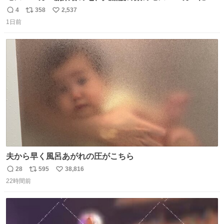
礼。
4
358
2,537
返
リ
い
1日前
信
ポ
い
数
ス
ね
ト
数
数
夫から早く風呂あがれの圧がこちら
28
595
38,816
返
リ
い
22時間前
信
ポ
い
数
ス
ね
ト
数
数