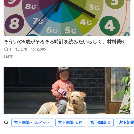
そういや5歳がそろそろ時計を読みたいらしく、材料費600
円で作れる知育時計作ってみた！ めっちゃ簡単！ ありがと
4
178
2,085
返
リ
い
う先人！
1日前
信
ポ
い
数
ス
ね
ト
数
数
宮下朝陽
ヘルメット
宮下朝陽
阪神
宮下朝陽
嵐
宮下朝