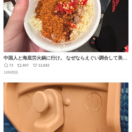
中国人と海底労火鍋に行け。 なぜならえぐい調合して美味
しすぎる ソースを作ってくれるから。
73
607
12,692
返
リ
い
18時間前
信
ポ
い
数
ス
ね
ト
数
数