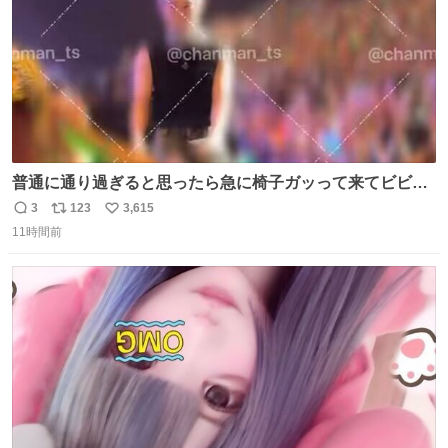
普通に通り過ぎると思ったら急に椅子ガッって来てビビっ
た。そんでまじいい匂い。← #超特急_ESCORT
3
123
3,615
返
リ
い
11時間前
信
ポ
い
数
ス
ね
ト
数
数