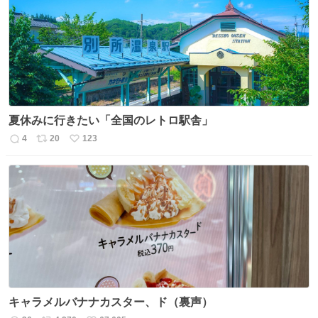
夏休みに行きたい「全国のレトロ駅舎」
4
20
123
返
リ
い
信
ポ
い
数
ス
ね
ト
数
数
キャラメルバナナカスター、ド（裏声）