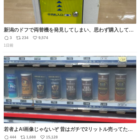
新潟のドフで両替機を発見してしまい、思わず購入してし
まい大阪に発送するイベントが発生
3
234
9,574
返
リ
い
1日前
信
ポ
い
数
ス
ね
ト
数
数
若者よAI画像じゃないぞ 昔はガチで2リットル売ってたん
やでw
444
1,688
15,128