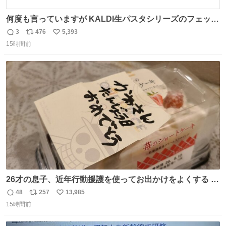
何度も言っていますが KALDI生パスタシリーズのフェット
チーネは 真剣(ガチ)で美味いぞ
3
476
5,393
返
リ
い
15時間前
信
ポ
い
数
ス
ね
ト
数
数
26才の息子、近年行動援護を使ってお出かけをよくする 親
との外出はもう嫌らしい。 中身は小学生位なのに小癪な😅
48
257
13,985
返
リ
い
昨日は夜のショッピングモールに行った 先に寝といてよ❗
15時間前
信
ポ
い
と何度も何度も言い残して。 起きたら冷蔵庫に… ああ、こ
数
ス
ね