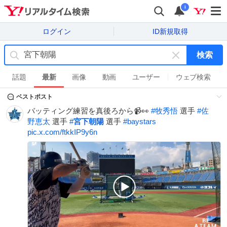
i
ログイン
ID新規取得
検索
キ
ー
話題
最新
画像
動画
ユーザー
ウェブ検索
ワ
ベストポスト
ー
ド
バッティング練習を真後ろから📹👀
#
牧秀悟
選手
#
佐
を
野恵太
選手
#
宮下朝陽
選手
#
baystars
消
pic.x.com/ftkkIP9y6n
す