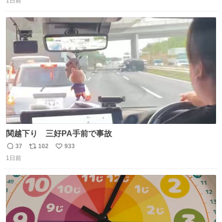
1日前
信
ポ
い
数
ス
ね
ト
数
数
関越下り 三好PA手前で事故
37
102
933
返
リ
い
1日前
信
ポ
い
数
ス
ね
ト
数
数