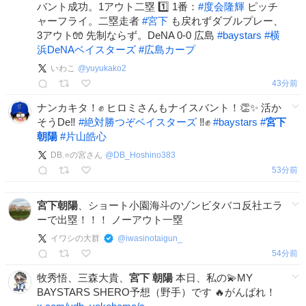
バント成功。1アウト二塁 1️⃣ 1番：
#
度会隆輝
ピッチ
ャーフライ。二塁走者
#
宮下
も戻れずダブルプレー、
3アウト🧤 先制ならず。DeNA 0-0 広島
#
baystars
#
横
浜DeNAベイスターズ
#
広島カープ
いわこ
@
yuyukako2
43分前
ナンカキタ！✊ ヒロミさんもナイスバント！👏✨ 活か
そうDe‼︎
#
絶対勝つぞベイスターズ
‼︎✊
#
baystars
#
宮下
朝陽
#
片山皓心
DB.⭐️の宮さん
@
DB_Hoshino383
53分前
宮下朝陽
、ショート小園海斗のゾンビタバコ反社エラ
ーで出塁！！！ ノーアウト一塁
イワシの大群
@
iwasinotaigun_
54分前
牧秀悟、三森大貴、
宮下
朝陽
本日、私の💫MY
BAYSTARS SHERO予想（野手）です 🔥がんばれ！