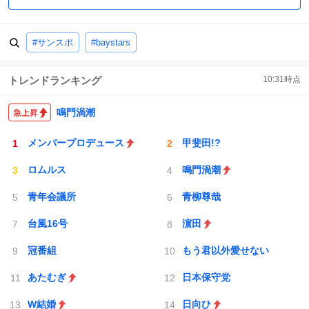
#サンスポ
#baystars
トレンドランキング
10:31
時点
鳴門渦潮
メンバープロデュース
甲斐田!?
ロムルス
鳴門渦潮
青年会議所
青柳尊哉
台風16号
濵田
冠番組
もう君以外愛せない
あたむぎ
日本保守党
W結婚
日向ひ