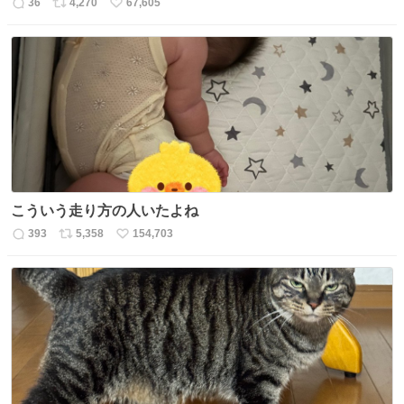
36
4,270
67,605
返
リ
い
信
ポ
い
数
ス
ね
ト
数
数
こういう走り方の人いたよね
393
5,358
154,703
返
リ
い
信
ポ
い
数
ス
ね
ト
数
数