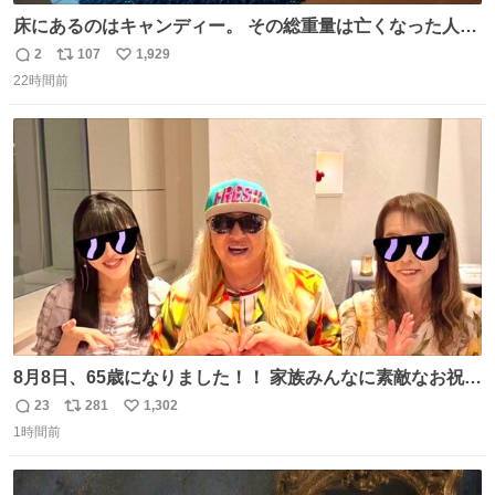
床にあるのはキャンディー。 その総重量は亡くなった人と
同等の重さだそうです。 鑑賞者は一つ持ち帰れますが、亡
2
107
1,929
返
リ
い
くなった人の一部を持ち帰っているような感覚になりまし
22時間前
信
ポ
い
た。 勇気を出して口に入れたら、ハッカ味😳✨ #ポーラ美
数
ス
ね
術館
ト
数
数
8月8日、65歳になりました！！ 家族みんなに素敵なお祝い
をしてもらいました！！ 実は今年、家族に怪我が続いてい
23
281
1,302
返
リ
い
て、 6月には娘が左膝を脱臼。 そして先月は、奥さまが同
1時間前
信
ポ
い
じく左膝を骨折し、手術・入院となりました。
数
ス
ね
ト
数