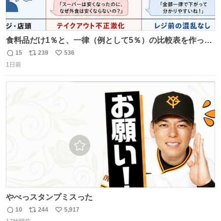
食料品だけ1％と、一律（例として5％）の比較表を作って
みました。 参考になるかと思います。
15
239
536
返
リ
い
1日前
信
ポ
い
数
ス
ね
ト
数
数
やべっスタンプミスった
10
244
5,917
返
リ
い