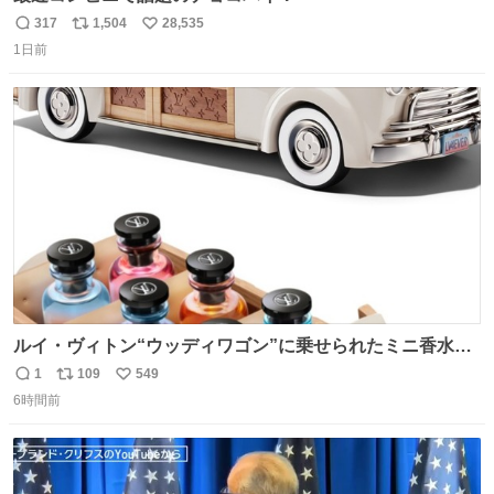
317
1,504
28,535
返
リ
い
1日前
信
ポ
い
数
ス
ね
ト
数
数
ルイ・ヴィトン“ウッディワゴン”に乗せられたミニ香水コ
フレ、グラデカラーのフレグランスケースも - fashion-
1
109
549
返
リ
い
press.net/news/149472
6時間前
信
ポ
い
数
ス
ね
ト
数
数