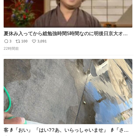
夏休み入ってから総勉強時間5時間なのに明後日京大オー
プンで今これ
3
100
3,091
返
リ
い
22時間前
信
ポ
い
数
ス
ね
ト
数
数
客👴「おい」 「はい??あ、いらっしゃいませ」 👴「さっ