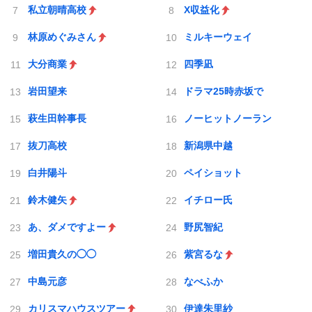
私立朝晴高校
X収益化
林原めぐみさん
ミルキーウェイ
大分商業
四季凪
岩田望来
ドラマ25時赤坂で
萩生田幹事長
ノーヒットノーラン
抜刀高校
新潟県中越
白井陽斗
ペイショット
鈴木健矢
イチロー氏
あ、ダメですよー
野尻智紀
増田貴久の◯◯
紫宮るな
中島元彦
なべふか
カリスマハウスツアー
伊達朱里紗