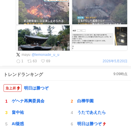
mayu
@
lemonade_u_u
1
63
69
2026年5月20日
トレンドランキング
9:09
時点
明日は勝つぞ
ゲヘナ再興委員会
白樺学園
畠中祐
うたであえたら
AI疑惑
明日は勝つぞ