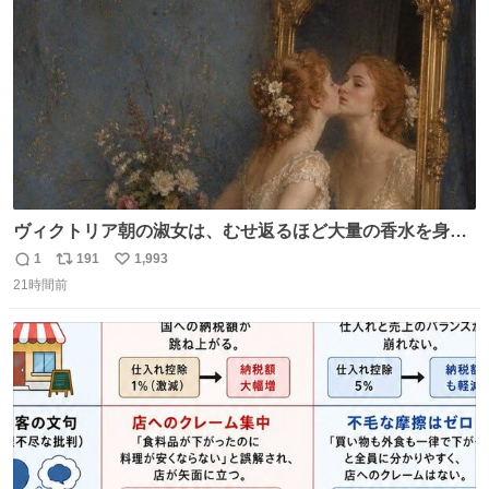
数
ヴィクトリア朝の淑女は、むせ返るほど大量の香水を身に
つけるものではないとされていた。それでも香水は、髪や
1
191
1,993
返
リ
い
肌の手入れと同じくらい、ヴィクトリア朝の女性達の美容
21時間前
信
ポ
い
習慣に欠かせないものだった。 当時の香水は、現在私たち
数
ス
ね
が知る香水よりも単純な組成で、その大部分は薔薇、菫、
ト
数
数
ベルガモット、