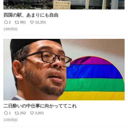
四国の駅、あまりにも自由
2
981
12,351
返
リ
い
19時間前
信
ポ
い
数
ス
ね
ト
数
数
二日酔いの中仕事に向かっててこれ
1
252
2,051
返
リ
い
10時間前
信
ポ
い
数
ス
ね