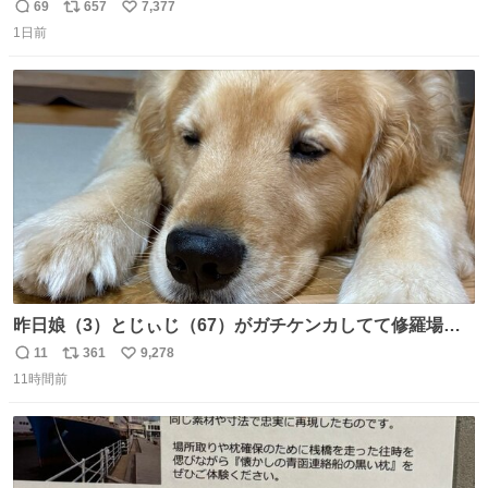
きからずっと水出しっぱなしでもったいないだろ」 「静電
69
657
7,377
返
リ
い
気を逃がし、熱くなった地面の温度を下げ、引火事故の防
1日前
信
ポ
い
止の為必要な作業です」 👴「水不足の昨今にもったいない
数
ス
ね
ことをするな!!」 それでは歌います、聞いてください 「井
ト
数
数
戸水」
昨日娘（3）とじぃじ（67）がガチケンカしてて修羅場だ
ったんだけど、ふぉるては可能な限り平たくなってまし
11
361
9,278
返
リ
い
た。犬が1番空気読める。
11時間前
信
ポ
い
数
ス
ね
ト
数
数