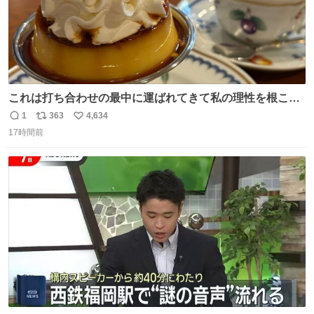
これは打ち合わせの最中に運ばれてきて私の理性を根こそ
ぎ奪い去ったプリンの写真です。
1
363
4,634
返
リ
い
17時間前
信
ポ
い
数
ス
ね
ト
数
数