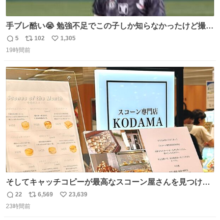
手ブレ酷い😭 勉強不足でこの子しか知らなかったけど撮っ
てみた😓😓 #TravisJapan #Jリーグ #松倉海斗
5
102
1,305
返
リ
い
19時間前
信
ポ
い
数
ス
ね
ト
数
数
そしてキャッチコピーが最高なスコーン屋さんを見つけて
しまったので思わず買い込んでしまった。スコーンなんて
22
6,569
23,639
返
リ
い
パッサパサなほどええですからね。
23時間前
信
ポ
い
数
ス
ね