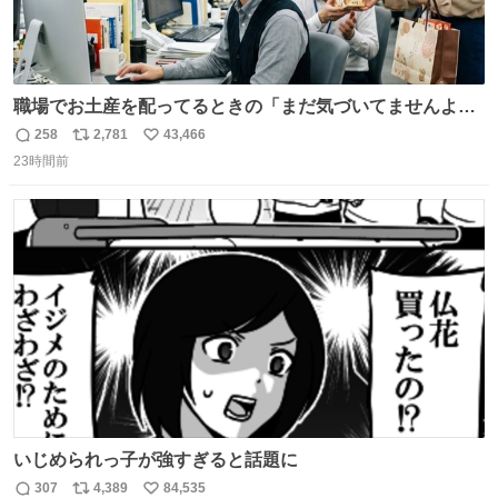
職場でお土産を配ってるときの「まだ気づいてませんよ」
的な演技が毎回シンドい。
258
2,781
43,466
返
リ
い
23時間前
信
ポ
い
数
ス
ね
ト
数
数
いじめられっ子が強すぎると話題に
307
4,389
84,535