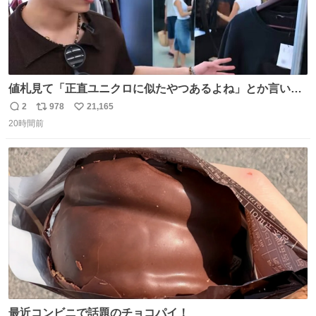
値札見て「正直ユニクロに似たやつあるよね」とか言い出
すの好きすぎるWWWWWWWWWWWWW こちら側と同じ
2
978
21,165
返
リ
い
感覚助かる🙂‍↕️🙂‍↕️🙂‍↕️
20時間前
信
ポ
い
数
ス
ね
ト
数
数
最近コンビニで話題のチョコパイ！