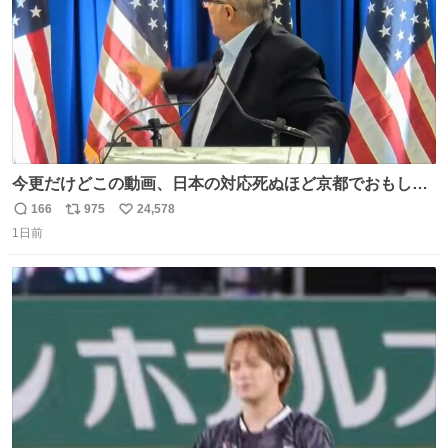
今更だけどこの動画、日本の対応死ぬほど京都でおもしろ
い。 なんなら敬語で丁寧に煽りまくってるの好き。笑
166
975
24,578
返
リ
い
1日前
信
ポ
い
数
ス
ね
ト
数
数