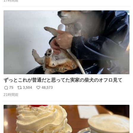
17時間前
信
ポ
い
数
ス
ね
ト
数
数
ずっとこれが普通だと思ってた実家の柴犬のオフロ見て
75
3,504
48,573
返
リ
い
21時間前
信
ポ
い
数
ス
ね
ト
数
数