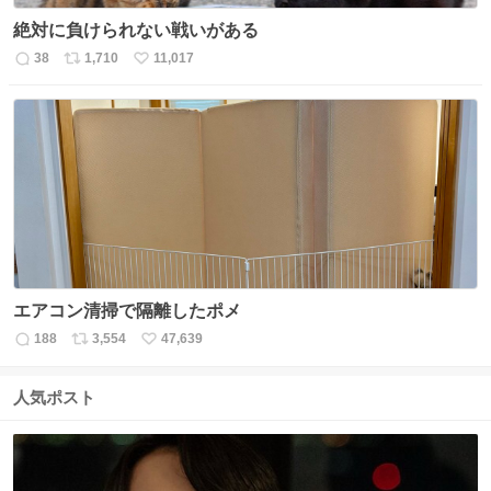
絶対に負けられない戦いがある
38
1,710
11,017
返
リ
い
信
ポ
い
数
ス
ね
ト
数
数
エアコン清掃で隔離したポメ
188
3,554
47,639
返
リ
い
信
ポ
い
数
ス
ね
人気ポスト
ト
数
数