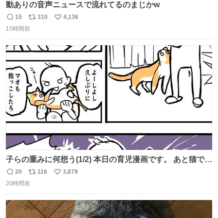
動ありの音声ニュースで流れてるのまじかw
15
310
4,136
返
リ
い
15時間前
信
ポ
い
数
ス
ね
ト
数
数
子らの重みに何想う(1/2) 本日の育児漫画です。 あと猫で
す。
20
116
3,879
返
リ
い
20時間前
信
ポ
い
数
ス
ね
ト
数
数