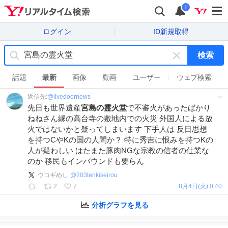
i
ログイン
ID新規取得
検索
キ
ー
話題
最新
画像
動画
ユーザー
ウェブ検索
ワ
返信先:
@
livedoornews
ー
先日も世界遺産
宮島の霊火堂
で不審火があったばかり
ド
ねねさん縁の高台寺の敷地内での火災 外国人による放
を
火ではないかと疑ってしまいます 下手人は 反日思想
消
を持つCやKの国の人間か？ 特に秀吉に恨みを持つKの
す
人が疑わしい はたまた豚肉NGな宗教の信者の仕業な
のか 移民もインバウンドも要らん
ウコギめし
@
203tenkiseirou
2
7
8月4日(火) 0:40
分析グラフを見る