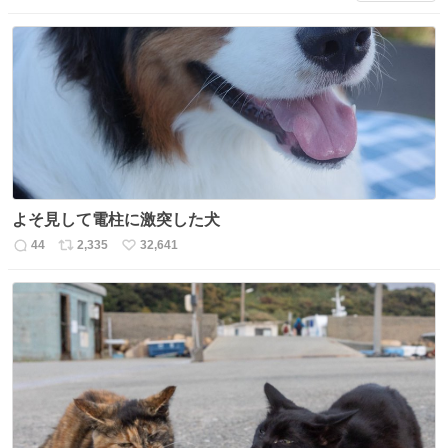
信
ポ
い
数
ス
ね
ト
数
数
よそ見して電柱に激突した犬
44
2,335
32,641
返
リ
い
信
ポ
い
数
ス
ね
ト
数
数