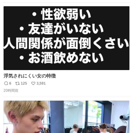
数
ス
ね
ト
数
数
浮気されにくい女の特徴
6
125
3,591
返
リ
い
20時間前
信
ポ
い
数
ス
ね
ト
数
数