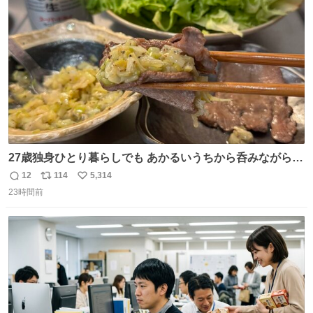
ト
数
数
27歳独身ひとり暮らしでも あかるいうちから呑みながらキ
ッチンでひとり焼肉できてしあわせだもん՞ o̴̶̷̥ ̫ o̴̶̷̥ ՞
12
114
5,314
返
リ
い
23時間前
信
ポ
い
数
ス
ね
ト
数
数