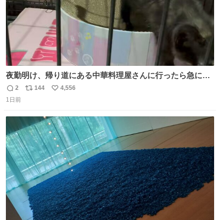
夜勤明け、帰り道にある中華料理屋さんに行ったら急に
「トイレニネコチャンイルヨ！ドウブツスキデショ！」と
2
144
4,556
返
リ
い
言われ(好きだけどさ……)とトイレ行ったらまじで可愛い
1日前
信
ポ
い
猫ちゃんがいた最大級のありがとうありがとうありがとう
数
ス
ね
ね〜〜〜！
ト
数
数