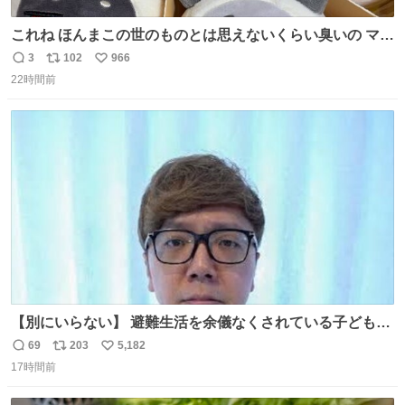
これね ほんまこの世のものとは思えないくらい臭いの マジ
で、死ぬほど、臭い 中に入ってる謎スクイーズのせいなん
3
102
966
返
リ
い
だけど
22時間前
信
ポ
い
数
ス
ね
ト
数
数
【別にいらない】 避難生活を余儀なくされている子どもた
ちのためにヒカキンボックス1000個を寄付させていただき
69
203
5,182
返
リ
い
ました
17時間前
信
ポ
い
数
ス
ね