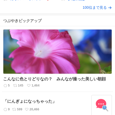
100位まで見る
つぶやきピックアップ
こんなに色とりどりなの？ みんなが撮った美しい朝顔
5
145
1,464
返
リ
い
信
ポ
い
数
ス
ね
「にんぎょになっちゃった」
ト
数
数
9
599
20,466
返
リ
い