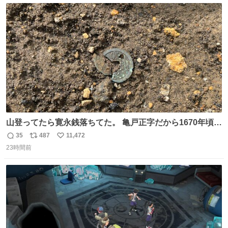
ト
数
数
山登ってたら寛永銭落ちてた。 亀戸正字だから1670年頃に
鋳造されたもの。
35
487
11,472
返
リ
い
23時間前
信
ポ
い
数
ス
ね
ト
数
数