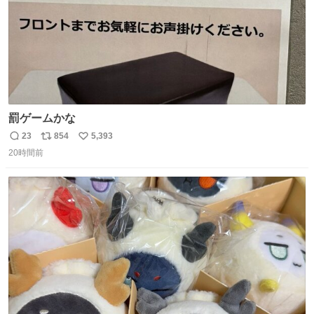
罰ゲームかな
23
854
5,393
返
リ
い
20時間前
信
ポ
い
数
ス
ね
ト
数
数