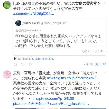
比叡山延暦寺の不滅の法灯や、安芸の
宮島の霊火堂
を
分灯されていた火が救うような宮家の存在
x.com/dwcvNb2ifg3012…
月曜の非常勤
@dwcvNb2ifg30121
返信先:@
kataoka_k
600年ほど前に用意された正統のバックアップが今ま
さに起動されようとしている。あまりにも壮大で、こ
の時代に立ち会えた事に感動する。
7月12日(日) 1:41
Beckymikitty
@
beckymikitty
7月13日(月) 1:48
広島・
宮島の
「
霊火堂
」が全焼 空海の「消えずの
火」で知られる寺院
newsdig.tbs.co.jp/articles/-/267…
悪魔教の護摩の火が、全焼という形で返ってきた。 そ
の空海の火で沸かしたお湯を飲むと万病に効くんだと
か😱 そんなことしたら悪魔から強い影響を受けてしま
います・・！
rapt-neo.com/?p=24188
pic.x.com/n9nFrNaotP
x.com/Rapt_plusalpha…