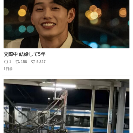
交際中 結婚して5年
1
158
5,327
返
リ
い
1日前
信
ポ
い
数
ス
ね
ト
数
数