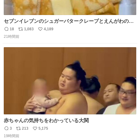
セブンイレブンのシュガーバタークレープとえんがわの寿
司を探している人へ！ シュガーバタークレープは目黒、品
18
1,083
4,189
返
リ
い
川、蒲田、渋谷、川崎、横浜、鶴見、九州の一部エリア限
21時間前
信
ポ
い
定商品で8月5日に発注が終了したため店舗に置いてあると
数
ス
ね
ころ少ないですが見つけたら即買いです🤩❣️
ト
数
数
赤ちゃんの気持ちをわかっている大関
3
213
5,175
返
リ
い
19時間前
信
ポ
い