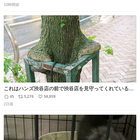
返
リ
い
10時間前
信
ポ
い
数
ス
ね
ト
数
数
これはハンズ渋谷店の前で渋谷店を見守ってくれている
「くつろ木」。
45
5,276
58,859
返
リ
い
2日前
信
ポ
い
数
ス
ね
ト
数
数