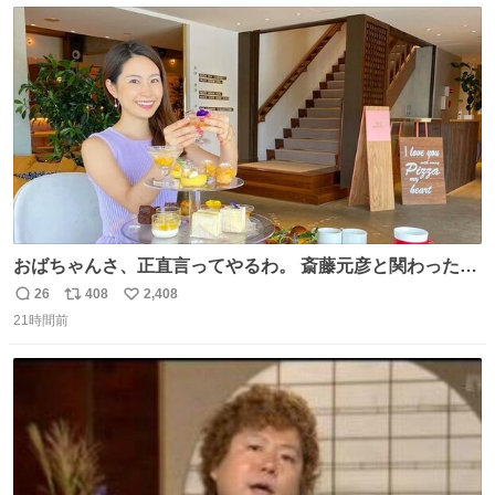
ト
数
数
おばちゃんさ、正直言ってやるわ。 斎藤元彦と関わった事
でアンタはこれか先キラキラ輝けないんよ、残念ながら。
26
408
2,408
返
リ
い
#折田楓 #merchu
21時間前
信
ポ
い
数
ス
ね
ト
数
数