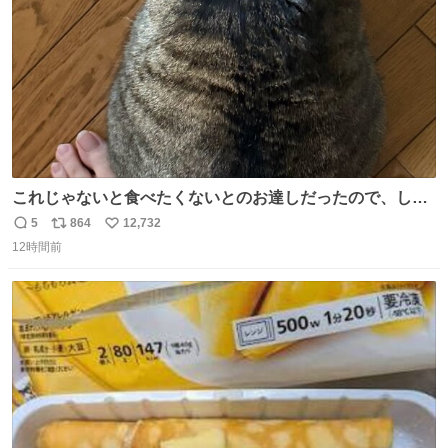
これじゃないと食べたくないとのお達しだったので、しっ
ぽ置き場係になっている
5
864
12,732
返
リ
い
12時間前
信
ポ
い
数
ス
ね
ト
数
数