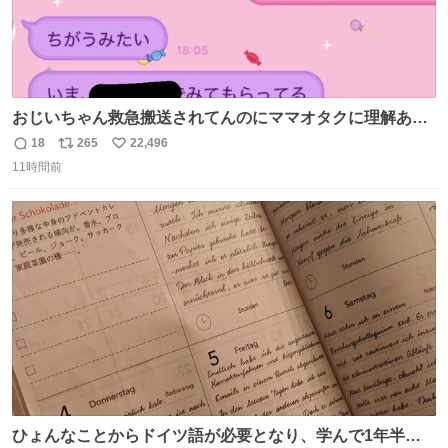
おじいちゃん救急搬送されてんのにママオタクに理解あっ
て不謹慎だけどウケる
18
265
22,496
返
リ
い
11時間前
信
ポ
い
数
ス
ね
ト
数
数
ひょんなことからドイツ語が必要となり、学んで1年半に