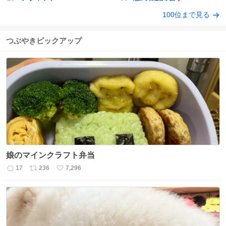
100位まで見る
つぶやきピックアップ
娘のマインクラフト弁当
17
236
7,296
返
リ
い
信
ポ
い
数
ス
ね
ト
数
数