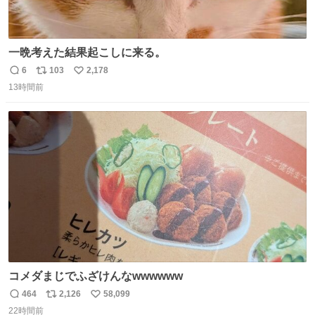
一晩考えた結果起こしに来る。
6
103
2,178
返
リ
い
13時間前
信
ポ
い
数
ス
ね
ト
数
数
コメダまじでふざけんなwwwwww
464
2,126
58,099
返
リ
い
22時間前