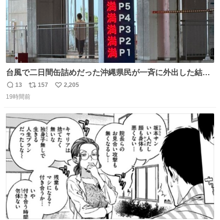
台風で二日間缶詰めだった沖縄県民が一斉に外出した結
果、パルコの駐車場フル満車🤣
13
157
2,205
返
リ
い
19時間前
信
ポ
い
数
ス
ね
ト
数
数