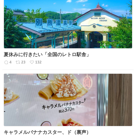
数
ス
ね
ト
数
数
夏休みに行きたい「全国のレトロ駅舎」
4
23
132
返
リ
い
信
ポ
い
数
ス
ね
ト
数
数
キャラメルバナナカスター、ド（裏声）