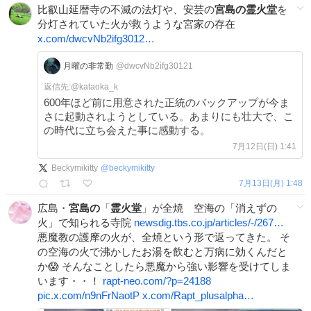
比叡山延暦寺の不滅の法灯や、安芸の
宮島の霊火堂
を
分灯されていた火が救うような宮家の存在
x.com/dwcvNb2ifg3012…
月曜の非常勤
@dwcvNb2ifg30121
返信先:@
kataoka_k
600年ほど前に用意された正統のバックアップが今ま
さに起動されようとしている。あまりにも壮大で、こ
の時代に立ち会えた事に感動する。
7月12日(日) 1:41
Beckymikitty
@
beckymikitty
7月13日(月) 1:48
広島・
宮島の
「
霊火堂
」が全焼 空海の「消えずの
火」で知られる寺院
newsdig.tbs.co.jp/articles/-/267…
悪魔教の護摩の火が、全焼という形で返ってきた。 そ
の空海の火で沸かしたお湯を飲むと万病に効くんだと
か😱 そんなことしたら悪魔から強い影響を受けてしま
います・・！
rapt-neo.com/?p=24188
pic.x.com/n9nFrNaotP
x.com/Rapt_plusalpha…