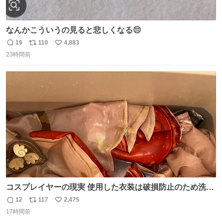
なんかこういうの見ると悲しくなる😔
19
110
4,883
返
リ
い
23時間前
信
ポ
い
数
ス
ね
ト
数
数
コスプレイヤーの現実 使用した衣装は破損防止のため洗濯
機に入れられないので、大体こんな感じで浸け置きした後
12
117
2,475
返
リ
い
に手洗い…
17時間前
信
ポ
い