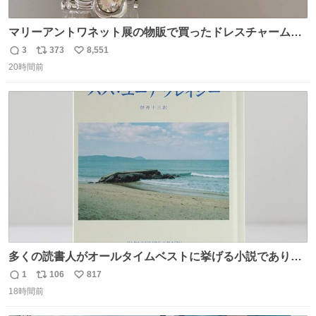
マリーアントワネット展の物販で買ったドレスチャームを
流行りのめじるしアクセサリーにして、リップにつけた
3
373
8,551
返
リ
い
り、同じく物販で購入したシュシュにつけたりしています
20時間前
信
ポ
い
💄💎
数
ス
ね
ト
数
数
多くの読書人がオールタイムベストに挙げる小説でありな
がら長いこと絶版になっていた本書、思い入れの深い小さ
1
106
817
返
リ
い
な版元さんからとても美しい装丁で復刊されました。い
18時間前
信
ポ
い
や〜素晴らしいですね。 パパ・ユーア クレイジー
数
ス
ね