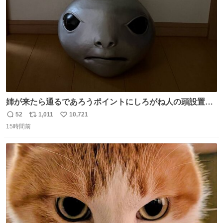
数
姉が来たら通るであろうポイントにしろがね人の頭設置し
といたら防音室いても聞こえるくらいの声量で驚いてて笑
52
1,011
10,721
返
リ
い
った
15時間前
信
ポ
い
数
ス
ね
ト
数
数