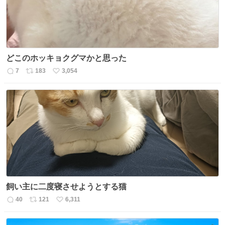
どこのホッキョクグマかと思った
7
183
3,054
返
リ
い
信
ポ
い
数
ス
ね
ト
数
数
飼い主に二度寝させようとする猫
40
121
6,311
返
リ
い
信
ポ
い