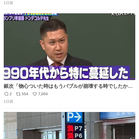
とプレミア価格にはなってないのよね〜きっと
1日前
信
ポ
い
数
ス
ね
ト
数
数
銀次「物心ついた時はもうバブルが崩壊する時でしたか
ら。不況の中に育ち、自分の好きなことをして、夢を叶え
2
554
7,004
返
リ
い
なさいと、いうふうに言われました。その1990年代から特
1日前
信
ポ
い
に蔓延しましたこの個人主義教育が生み出した化け物、そ
数
ス
ね
れが私 渡辺銀次でございます」
ト
数
数
youtu.be/QBDnUH0BFPQ