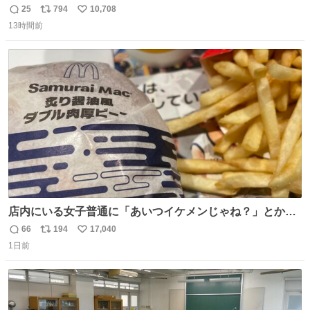
なる。 ちなみに最初の半年で『必携ドイツ文法総まとめ』
25
794
10,708
返
リ
い
と『重要単語4000』を数十周して丸暗記した。読み書きに
13時間前
信
ポ
い
困らなくなり、日記も8ヶ月続けて書ける量はこの通り。
数
ス
ね
Geminiの添削もエラーの指摘は激減し、上級の表現を教え
ト
数
数
てもらう今日この頃。
店内にいる女子普通に「あいつイケメンじゃね？」とか
「スマホの持ち方きもw」とか大声で騒いでて怖い
66
194
17,040
返
リ
い
1日前
信
ポ
い
数
ス
ね
ト
数
数