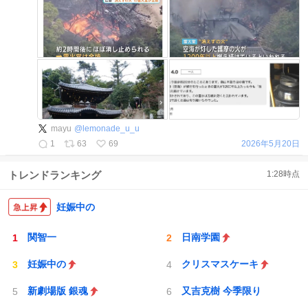
mayu
@
lemonade_u_u
1
63
69
2026年5月20日
トレンドランキング
1:28
時点
妊娠中の
関智一
日南学園
妊娠中の
クリスマスケーキ
新劇場版 銀魂
又吉克樹 今季限り