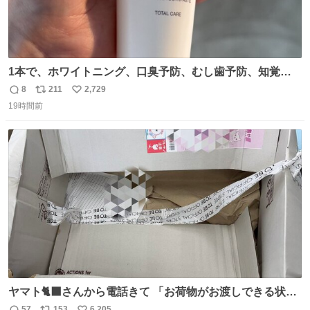
1本で、ホワイトニング、口臭予防、むし歯予防、知覚過
敏ケア、歯周病（歯肉炎・歯周炎）の予防ができる、歯み
8
211
2,729
返
リ
い
がきジェルが新登場。 muji.com/jp/ja/store/cm…
19時間前
信
ポ
い
数
ス
ね
ト
数
数
ヤマト🐈‍⬛さんから電話きて 「お荷物がお渡しできる状況
でない程潰れてまして」って えっ😳 見に行くとこの状態
57
153
6,205