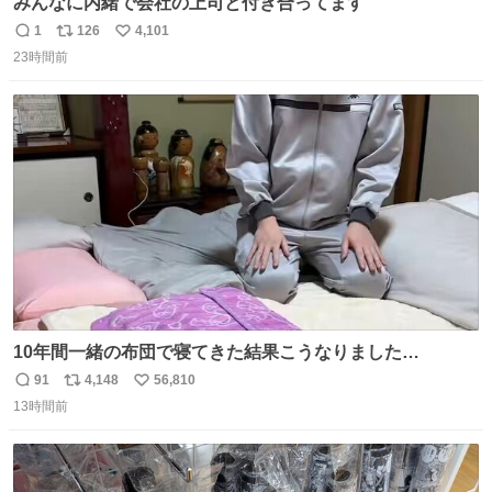
みんなに内緒で会社の上司と付き合ってます
1
126
4,101
返
リ
い
23時間前
信
ポ
い
数
ス
ね
ト
数
数
10年間一緒の布団で寝てきた結果こうなりました…
91
4,148
56,810
返
リ
い
13時間前
信
ポ
い
数
ス
ね
ト
数
数