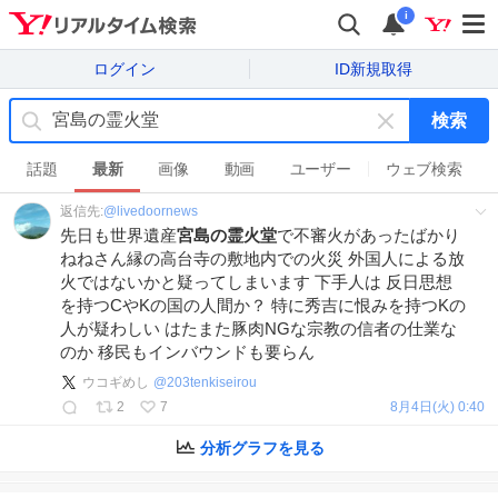
i
ログイン
ID新規取得
検索
キ
ー
話題
最新
画像
動画
ユーザー
ウェブ検索
ワ
返信先:
@
livedoornews
ー
先日も世界遺産
宮島の霊火堂
で不審火があったばかり
ド
ねねさん縁の高台寺の敷地内での火災 外国人による放
を
火ではないかと疑ってしまいます 下手人は 反日思想
消
を持つCやKの国の人間か？ 特に秀吉に恨みを持つKの
す
人が疑わしい はたまた豚肉NGな宗教の信者の仕業な
のか 移民もインバウンドも要らん
ウコギめし
@
203tenkiseirou
2
7
8月4日(火) 0:40
分析グラフを見る