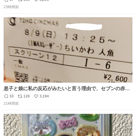
返
リ
い
😭 海渡ってくる時に潰れたっぽい 「一旦戻して新しいの
23時間前
信
ポ
い
送ってもらいます」みたいに言ってたから 在庫ないし💦 っ
数
ス
ね
て事で中身無事だったから連れて帰って来た😅 壊れる物な
ト
数
数
くて良かった
息子と娘に私の反応がみたいと言う理由で、セブンの赤魚
の煮付けを食べさせられ、ちいかわの映画に連れてこられ
10
128
3,194
返
リ
い
ました 一体どういうことなんやで…
21時間前
信
ポ
い
数
ス
ね
ト
数
数