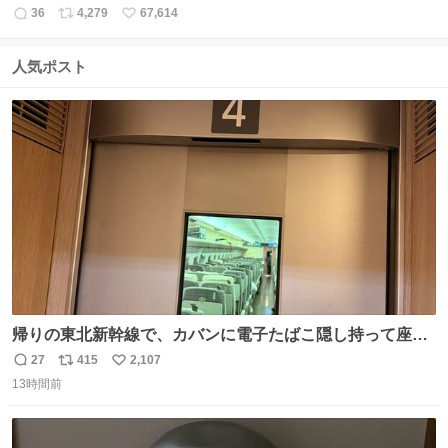
36
4,279
67,614
返
リ
い
信
ポ
い
数
ス
ね
人気ポスト
ト
数
数
帰りの東北新幹線で、カバンに電子たばこ隠し持って座席
で吸ってる人がいて終わった。車内はたばこの匂いが充満
27
415
2,107
返
リ
い
していてデッキへ避難中。 その人の一つ後ろの席を予約し
13時間前
信
ポ
い
てしまって詰んでます。 電子たばこならわからないとでも
数
ス
ね
思ってるの？信じられない。
ト
数