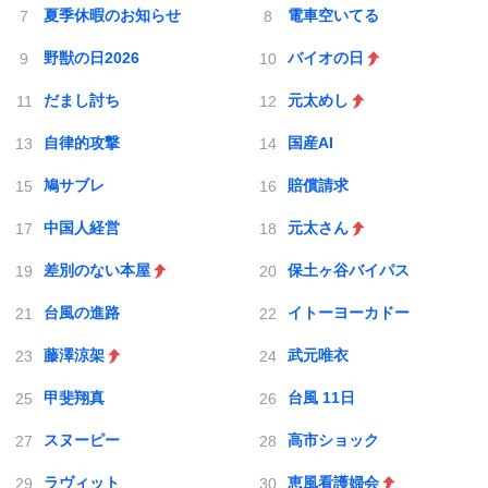
夏季休暇のお知らせ
電車空いてる
野獣の日2026
バイオの日
だまし討ち
元太めし
自律的攻撃
国産AI
鳩サブレ
賠償請求
中国人経営
元太さん
差別のない本屋
保土ヶ谷バイパス
台風の進路
イトーヨーカドー
藤澤涼架
武元唯衣
甲斐翔真
台風 11日
スヌーピー
高市ショック
ラヴィット
恵風看護婦会