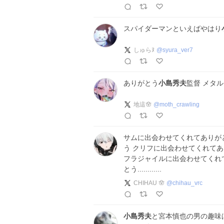
スパイダーマンといえばやはり
しゅらﾇ
@
syura_ver7
ありがとう
小島秀夫
監督 メタ
地這🪬
@
moth_crawling
サムに出会わせてくれてありが
う クリフに出会わせてくれて
フラジャイルに出会わせてくれ
とう............
CHIHAU 🪬
@
chihau_vrc
小島秀夫
と宮本慎也の男の趣味