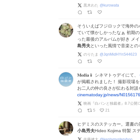
黒木わた
@
kurowata
そういえばフジロックで海外の
ていて懐かしかったなぁ 初期
った最後のアルバムが好き メ
島秀夫
といった風情で音楽とのギ
のりたま
@
JqnMidHYnS44623
𝐌𝐞𝐝𝐢𝐚📱 シネマトゥデイにて、
が掲載されました！ 撮影現場を見
お二人の仲の良さが伝わる対談を
cinematoday.jp/news/N015617
映画『白パンと独裁者』8.7公開
5
21
ヒデミスのステッカー。選書の並
小島秀夫
Hideo Kojima 特製
佐藤健太
@
kentamysteryboo