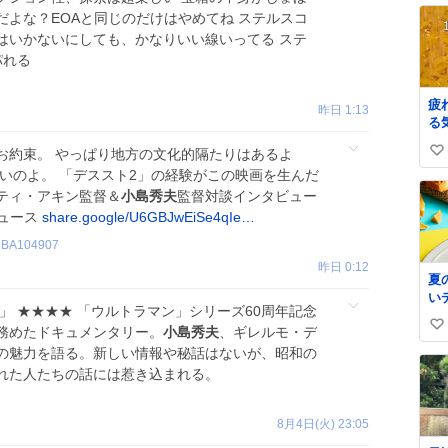
よな？EOAと同じのだけはやめてね ステルスコ
はいかないにしても、かなりいい線いってる ステ
パれる
疲
昨日 1:13
る
ど
お約束。 やっぱり地方の文化的隔たりはあるよ
い
お
いのよ。 「デススト2」の経験がこの映画を生んだ
か
い
る
ティ・アキン監督＆
小島秀夫
監督対談インタビュー
ね
ニュース
share.google/U6GBJwEiSe4qIe…
数
BA104907
昨日 0:12
夏
い
RAMAN」 ★★★★ 「ウルトラマン」シリーズ60周年記念
☀
務めたドキュメンタリー。
小島秀夫
、ギレルモ・デ
い
し
登
の魅力を語る。新しい情報や秘話はないが、昭和の
い
ち
れた人たちの話には惹き込まれる。
ね
楽
数

ー
8月4日(火) 23:05
ド