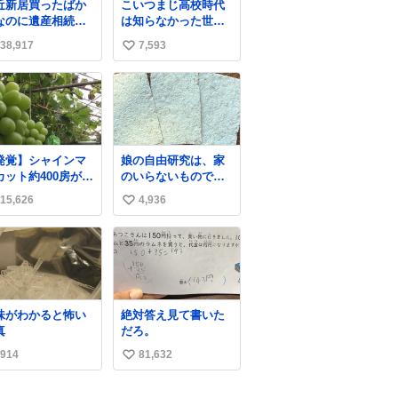
近新居買ったばか
こいつまじ高校時代
、中はしっとり。
なのに遺産相続で
は知らなかった世界
ャラメルのビター
もらっちゃった長
史が溢れすぎてて
味わいに包まれた
38,917
7,593
い
𝑩𝑰𝑮 𝑳𝑶𝑽𝑬＿＿
ドーナツ🍩 🖤→
い
ね
数
発覚】シャインマ
娘の自由研究は、家
カット約400房が果
のいらないもので紙
園から盗まれる 栃
をつくる。 という事
15,626
4,936
い
・佐野市
でわたしの使わない
ws.livedoor.com/
リードが紙に変身し
い
icle/detail… 被害
ました😂
ね
遭った果樹園には
数
犯カメラなどはな
、シャインマスカ
トが盗まれた木に
味がわかると怖い
絶対答え見て書いた
刃物などで切られ
真
だろ。
跡が。市内で今年
入って同様の被害
914
81,632
い
確認されておら
い
、警察はパトロー