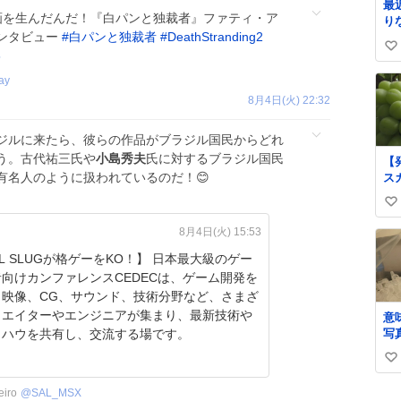
最
り
画を生んだんだ！『白パンと独裁者』ファティ・ア
り
キ
ンタビュー
#
白パンと独裁者
#
DeathStranding2
家
な
い
男
6
い
ay
ね
8月4日(火) 22:32
数
ジルに来たら、彼らの作品がブラジル国民からどれ
う。古代祐三氏や
小島秀夫
氏に対するブラジル国民
【
有名人のように扱われているのだ！😊
ス
樹
い
木
ne
い
8月4日(火) 15:53
art
ね
に
 SLUGが格ゲーをKO！】 日本最大級のゲー
数
防
向けカンファレンスCEDECは、ゲーム開発を
く
、映像、CG、サウンド、技術分野など、さまざ
ッ
リエイターやエンジニアが集まり、最新技術や
意
は
写
ウハウを共有し、交流する場です。
た
に
い
は
い
ず
iro
@
SAL_MSX