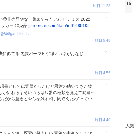
10
昨日 11:28
😆非売品やな 集めてみたいわ ヒデミス 2022
 ステッカー 非売品
jp.mercari.com/item/m61695105…
@
808gambleochan
昨日 9:48
夫
に似てる 黒髪パーマヒゲ縁メガネがおなじ
昨日 4:55
想書としては完璧だったけど君達の紡いできた物
しか伝わらずそいつらは兵器の種類を覚えて間違っ
らだから意志とやらを残す相手間違えたね”ってい
。
昨日 4:40
人
クション性、探索は超楽しい 宝箱の中身がしょぼ