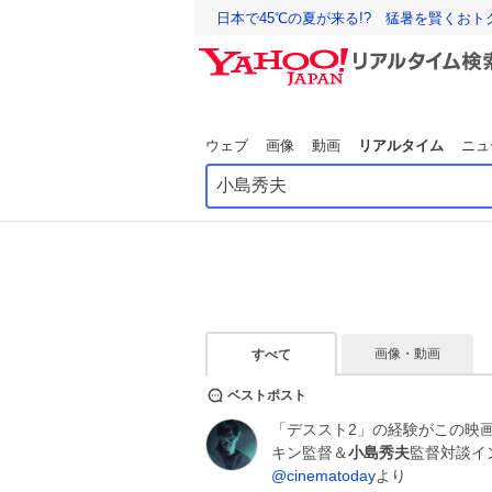
日本で45℃の夏が来る!? 猛暑を賢くお
ウェブ
画像
動画
リアルタイム
ニュ
画像・動画
すべて
ベストポスト
「デススト2」の経験がこの映
キン監督＆
小島秀夫
監督対談イ
@cinematoday
より