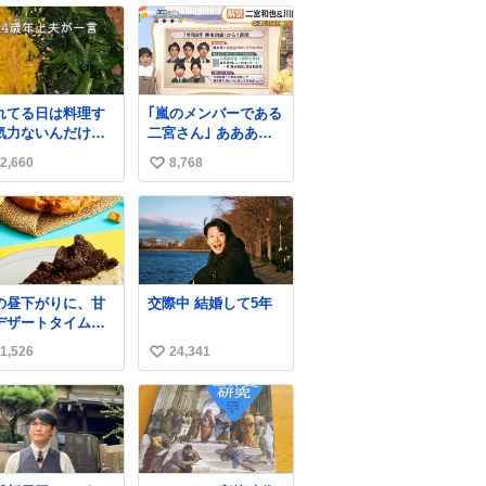
れてる日は料理す
｢嵐のメンバーである
気力ないんだけ
二宮さん｣ ああああ
、これは炊飯器に
ああ泣いた、、
2,660
8,768
い
まかせするだけだ
ら「これなら作れ
い
！」ってなった。
ね
数
の昼下がりに、甘
交際中 結婚して5年
デザートタイムを
️ サクサク食感が楽
1,526
24,341
い
めるデザート2品が
場しています✨ ど
い
らの”サクッ”から
ね
しみたいですか😊
数
→ #キャラメルオ
ルドファッション
ーナツ 外はさっく