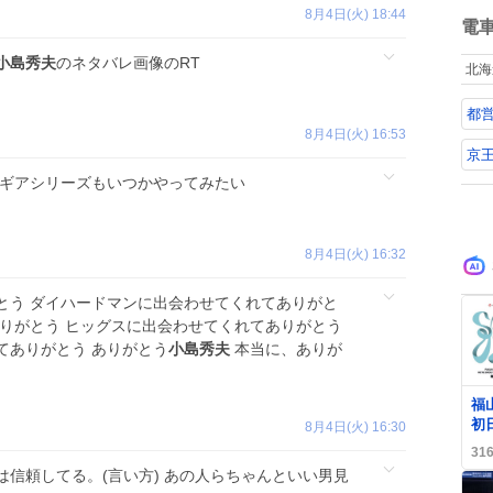
ル
ね
8月4日(火) 18:44
数
電
小島秀夫
のネタバレ画像のRT
北海
都
8月4日(火) 16:53
京
ルギアシリーズもいつかやってみたい
8月4日(火) 16:32
とう ダイハードマンに出会わせてくれてありがと
ありがとう ヒッグスに出会わせてくれてありがとう
てありがとう ありがとう
小島秀夫
本当に、ありが
0
福
初
8月4日(火) 16:30
熱
31
フ
は信頼してる。(言い方) あの人らちゃんといい男見