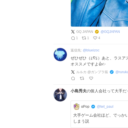
GQ JAPAN
@
GQJAPAN
1
1
4
返信先:
@
blueizoc
ぜひぜひ（≧∇≦）あと、ラスア
オススメですよ👍✨
ルルカ @ガンプラ垢
@
ruruk
小島秀夫
の個人会社って大手だ
αPop
@twt_paul
大手ゲーム会社ほど、でっか
しまう説