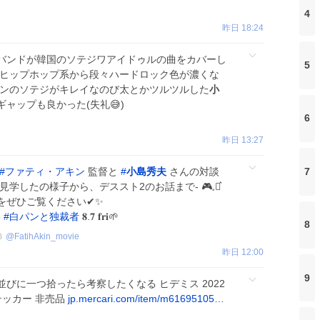
4
昨日 18:24
バンドが韓国のソテジワアイドゥルの曲をカバーし
5
のヒップホップ系から段々ハードロック色が濃くな
インのソテジがキレイなのび太とかツルツルした
小
ャップも良かった(失礼😅)
6
昨日 13:27
7
#
ファティ・アキン
監督と
#
小島秀夫
さんの対談
学したの様子から、デススト2のお話まで- 🎮𓈒⋆͛
ぜひご覧ください✔✨️
6
#
白パンと独裁者
𝟖.𝟕 𝐟𝐫𝐢🌱
8

@
FatihAkin_movie
昨日 12:00
9
びに一つ拾ったら考察したくなる ヒデミス 2022
 ステッカー 非売品
jp.mercari.com/item/m61695105…