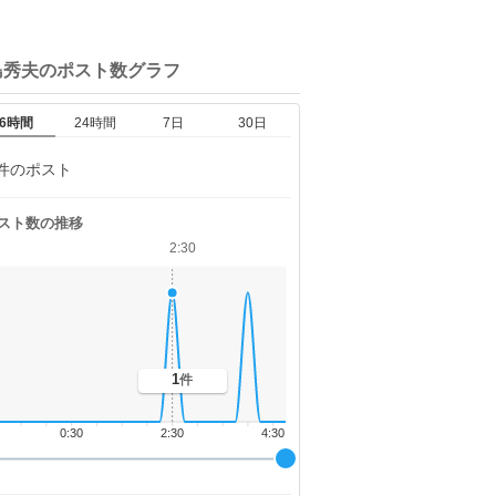
島秀夫の
ポスト数グラフ
6時間
24時間
7日
30日
件のポスト
スト数の推移
2:30
1
件
0:30
2:30
4:30