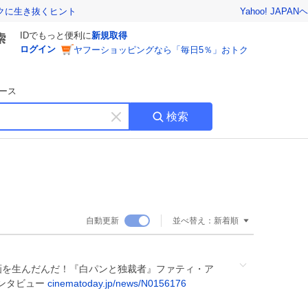
Yahoo! JAPAN
ヘ
トクに生き抜くヒント
IDでもっと便利に
新規取得
ログイン
ヤフーショッピングなら「毎日5％」おトク
ース
検索
キ
ー
ワ
ー
ド
を
消
自動更新
並べ替え：
新着順
す
画を生んだんだ！『白パンと独裁者』ファティ・ア
ンタビュー
cinematoday.jp/news/N0156176