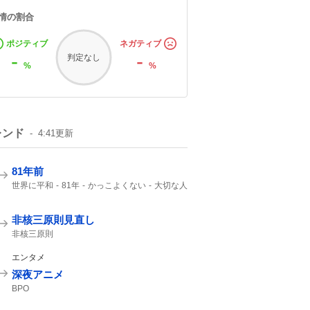
情の割合
ポジティブ
ネガティブ
-
-
判定なし
%
%
レンド
4:41
更新
81年前
世界に平和
81年
かっこよくない
大切な人
非核三原則見直し
非核三原則
エンタメ
深夜アニメ
BPO