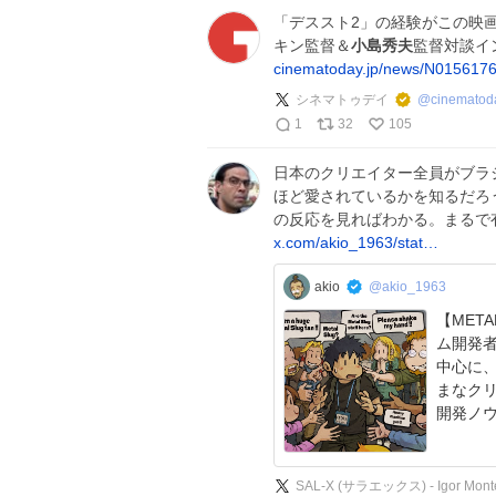
「デススト2」の経験がこの映
キン監督＆
小島秀夫
監督対談イ
cinematoday.jp/news/N015617
シネマトゥデイ
@
cinematod
1
32
105
日本のクリエイター全員がブラ
ほど愛されているかを知るだろ
の反応を見ればわかる。まるで
x.com/akio_1963/stat…
akio
@akio_1963
【METAL
ム開発者
中心に
まなク
開発ノ
SAL-X (サラエックス) - Igor Monte