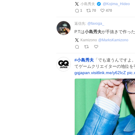
小島秀夫
@
Kojima_Hideo
1
70
470
返信先:
@
favoga_
P.Tは
小島秀夫
が手抜きで作っ
Kamizono
@
MarksKamizono
#
小島秀夫
「でも違うんですよ
てゲームクリエイターの地位を
gqjapan.visitlink.me/y62IcZ
pic