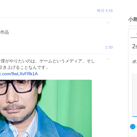
昨日 4:16
小
た作品
2
2:30
。僕がやりたいのは、ゲームというメディア、そし
ポ
引き上げることなんです」
.x.com/9wLXvFRk1A