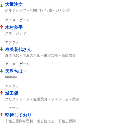
大量注文
少年ジャンプ
43億円
43億
ジャンプ
ジャンプ+
アニメ・ゲーム
木村良平
スネージナヤ
エンタメ
寿美花代さん
寿美花代
老衰のため
東宝芸能
高島忠夫
94歳
高嶋政宏
最期の最期まで...
アニメ・ゲーム
髙嶋政宏
最期まで
天界ちほー
maimai
エンタメ
城田優
クリスティーヌ
飯田栞月
ファントム
栞月
加藤和樹
天使の歌声
全身全霊
ニュース
堅持しており
非核三原則を堅持
差し控える
非核三原則
唯一の戦争被爆国
被爆国