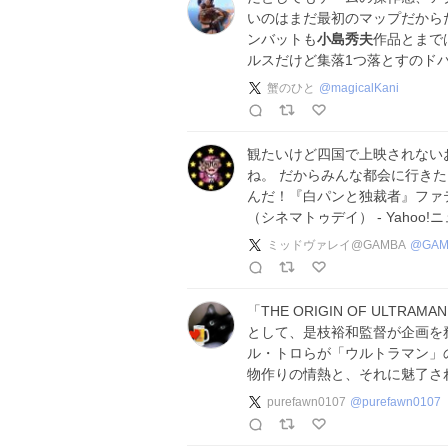
いのはまだ最初のマップだからだ
ンバットも
小島秀夫
作品とまで
ルスだけど集落1つ落とすのド
蟹のひと
@
magicalKani
観たいけど四国で上映されない
ね。 だからみんな都会に行きた
んだ！『白パンと独裁者』ファ
（シネマトゥデイ） - Yahoo!
ミッドヴァレイ@GAMBA
@
GAM
「THE ORIGIN OF ULT
として、是枝裕和監督が企画を
ル・トロらが「ウルトラマン」
物作りの情熱と、それに魅了さ
purefawn0107
@
purefawn0107