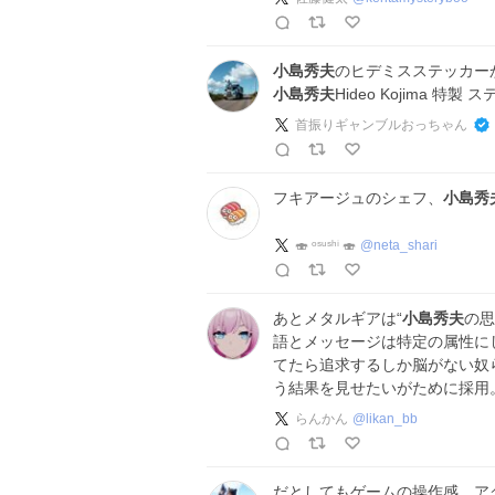
小島秀夫
のヒデミスステッカーか
小島秀夫
Hideo Kojima 特製
首振りギャンブルおっちゃん
フキアージュのシェフ、
小島秀
🍣 ᵒˢᵘˢʰⁱ 🍣
@
neta_shari
あとメタルギアは“
小島秀夫
の思
語とメッセージは特定の属性に
てたら追求するしか脳がない奴
う結果を見せたいがために採用
らんかん
@
likan_bb
だとしてもゲームの操作感、ア