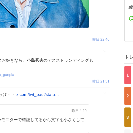
感
昨日 22:46
ト
スお好きなら、
小島秀夫
のデスストランディングも
1
a_ganpla
昨日 21:51
っけ・・
x.com/twt_paul/statu…
2
昨日 4:29
3
いモニターで確認してるから文字を小さくして