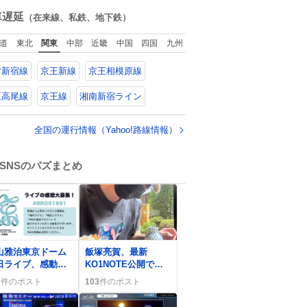
を強化する。
ね
数
車遅延
（在来線、私鉄、地下鉄）
道
東北
関東
中部
近畿
中国
四国
九州
営新宿線
京王新線
京王相模原線
王高尾線
京王線
湘南新宿ライン
全国の運行情報（Yahoo!路線情報）
SNSのバズまとめ
0
山雅治東京ドーム
飯塚亮賀、最新
日ライブ、感動と
KO1NOTE公開でフ
狂がSNSで広がり
ァン歓喜「最高」
6
件のポスト
103
件のポスト
ァン歓喜
「文才すごすぎ」